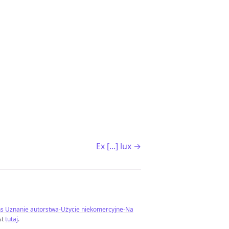
Ex [...] lux →
 Uznanie autorstwa-Użycie niekomercyjne-Na
st
tutaj
.