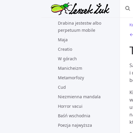
stwarzaniu
Zanim słowo
Drabina jestestw albo
Ks
perpetuum mobile
←
Maja
Creatio
W górach
S
Manicheizm
i
Metamorfozy
b
Cud
K
Niezmienna mandala
w
Horror vacui
u
n
Baśń wschodnia
k
Poezja najwyższa