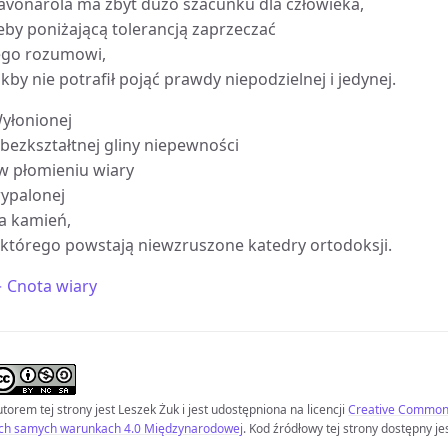
avonarola ma zbyt dużo szacunku dla człowieka,
eby poniżającą tolerancją zaprzeczać
ego rozumowi,
akby nie potrafił pojąć prawdy niepodzielnej i jedynej.
yłonionej
 bezkształtnej gliny niepewności
 w płomieniu wiary
ypalonej
a kamień,
 którego powstają niewzruszone katedry ortodoksji.
 Cnota wiary
torem tej strony jest
Leszek Żuk
i jest udostępniona na licencji
Creative Commons
ych samych warunkach 4.0 Międzynarodowej
. Kod źródłowy tej strony dostępny je