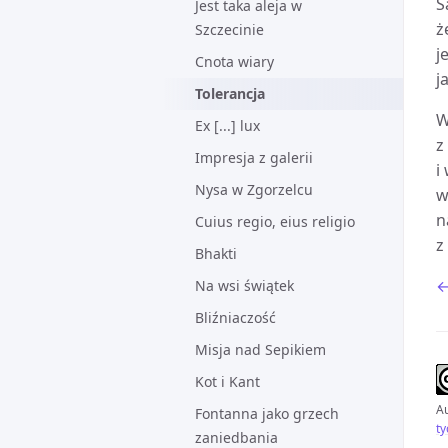
S
Jest taka aleja w
ż
Szczecinie
j
Cnota wiary
j
Tolerancja
W
Ex [...] lux
z
Impresja z galerii
i
Nysa w Zgorzelcu
w
n
Cuius regio, eius religio
z
Bhakti
←
Na wsi świątek
Bliźniaczość
Misja nad Sepikiem
Kot i Kant
Au
Fontanna jako grzech
t
zaniedbania