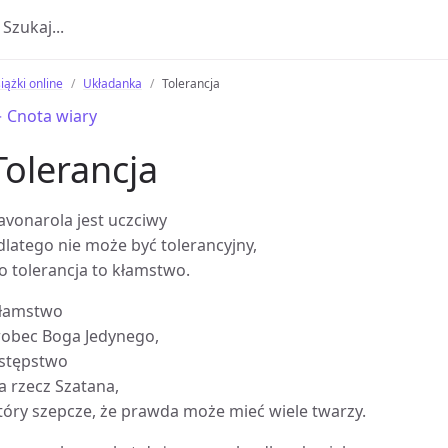
iążki online
Układanka
Tolerancja
 Cnota wiary
Tolerancja
avonarola jest uczciwy
 dlatego nie może być tolerancyjny,
o tolerancja to kłamstwo.
łamstwo
obec Boga Jedynego,
stępstwo
a rzecz Szatana,
tóry szepcze, że prawda może mieć wiele twarzy.