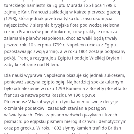
tureckiego namiestnika Egiptu Murada i 25 lipca 1798 r.
zajmuje Kair. Francuzi zakładają w Kairze pierwszą gazetę
(1798), która jednak przetrwa tylko do czasu usunięcia
najeźdźców. 7 sierpnia brytyjska flota pod wodzą Nelsona
rozbija Francuzów pod Abukirem, co w praktyce oznacza
załamanie planów Napoleona, chociaż walki będą trwały
jeszcze rok. 10 sierpnia 1799 r. Napoleon ucieka z Egiptu,
pozostawiając swoją armię, a w roku 1801 zostaje podpisany
pokój. Francja rezygnuje z Egiptu i oddaje Wielkiej Brytanii
zabytki zebrane nad Nilem.
Dla nauki wyprawa Napoleona okazuje się jednak sukcesem,
ponieważ zaczyna egiptologię. Najbardziej spektakularnym
było odnalezienie w roku 1799 Kamienia z Rosetty (Rosetta to
francuska nazwa portu Raszid). W 196 r. p.n.e.
Ptolemeusz V kazał wyryć na tym kamieniu swoje decyzje
o zmianie podatków i zasadach stawiania posągów
w świątyniach. Tekst zapisano w dwóch językach i trzech
pismach: po egipsku pismem hieroglificznym i demotycznym
oraz po grecku. W roku 1802 słynny kamień trafi do British