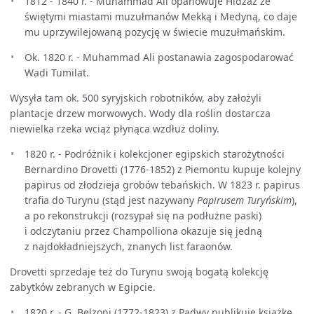
1812 - 1840 r. - Muhammad Ali opanowuje Hidżaz ze
świętymi miastami muzułmanów Mekką i Medyną, co daje
mu uprzywilejowaną pozycję w świecie muzułmańskim.
Ok. 1820 r. - Muhammad Ali postanawia zagospodarować
Wadi Tumilat.
Wysyła tam ok. 500 syryjskich robotników, aby założyli
plantacje drzew morwowych. Wody dla roślin dostarcza
niewielka rzeka wciąż płynąca wzdłuż doliny.
1820 r. - Podróżnik i kolekcjoner egipskich starożytności
Bernardino Drovetti (1776-1852) z Piemontu kupuje kolejny
papirus od złodzieja grobów tebańskich. W 1823 r. papirus
trafia do Turynu (stąd jest nazywany
Papirusem Turyńskim
),
a po rekonstrukcji (rozsypał się na podłużne paski)
i odczytaniu przez Champolliona okazuje się jedną
z najdokładniejszych, znanych list faraonów.
Drovetti sprzedaje też do Turynu swoją bogatą kolekcję
zabytków zebranych w Egipcie.
1820 r. - G. Belzoni (1772-1823) z Padwy publikuje książkę