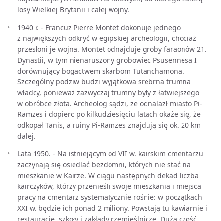
losy Wielkiej Brytanii i całej wojny.
1940 r. - Francuz Pierre Montet dokonuje jednego
z największych odkryć w egipskiej archeologii, chociaż
przesłoni je wojna. Montet odnajduje groby faraonów 21.
Dynastii, w tym nienaruszony grobowiec Psusennesa I
dorównujący bogactwem skarbom Tutanchamona.
Szczególny podziw budzi wyjątkowa srebrna trumna
władcy, ponieważ zazwyczaj trumny były z łatwiejszego
w obróbce złota. Archeolog sądzi, że odnalazł miasto Pi-
Ramzes i dopiero po kilkudziesięciu latach okaże się, że
odkopał Tanis, a ruiny Pi-Ramzes znajdują się ok. 20 km
dalej.
Lata 1950. - Na istniejącym od VII w. kairskim cmentarzu
zaczynają się osiedlać bezdomni, których nie stać na
mieszkanie w Kairze. W ciągu następnych dekad liczba
kairczyków, którzy przenieśli swoje mieszkania i miejsca
pracy na cmentarz systematycznie rośnie: w początkach
XXI w. będzie ich ponad 2 miliony. Powstają tu kawiarnie i
restauracje, szkoły i zakłady rzemieślnicze. Duża część