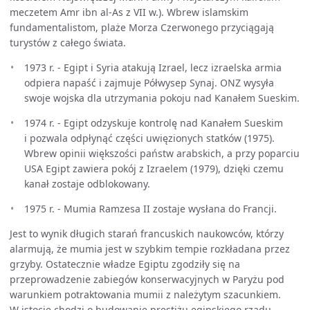
meczetem Amr ibn al-As z VII w.). Wbrew islamskim
fundamentalistom, plaże Morza Czerwonego przyciągają
turystów z całego świata.
1973 r. - Egipt i Syria atakują Izrael, lecz izraelska armia
odpiera napaść i zajmuje Półwysep Synaj. ONZ wysyła
swoje wojska dla utrzymania pokoju nad Kanałem Sueskim.
1974 r. - Egipt odzyskuje kontrolę nad Kanałem Sueskim
i pozwala odpłynąć części uwięzionych statków (1975).
Wbrew opinii większości państw arabskich, a przy poparciu
USA Egipt zawiera pokój z Izraelem (1979), dzięki czemu
kanał zostaje odblokowany.
1975 r. - Mumia Ramzesa II zostaje wysłana do Francji.
Jest to wynik długich starań francuskich naukowców, którzy
alarmują, że mumia jest w szybkim tempie rozkładana przez
grzyby. Ostatecznie władze Egiptu zgodziły się na
przeprowadzenie zabiegów konserwacyjnych w Paryżu pod
warunkiem potraktowania mumii z należytym szacunkiem.
W istocie chodzi o budowanie prestiżu egipskiego rządu.