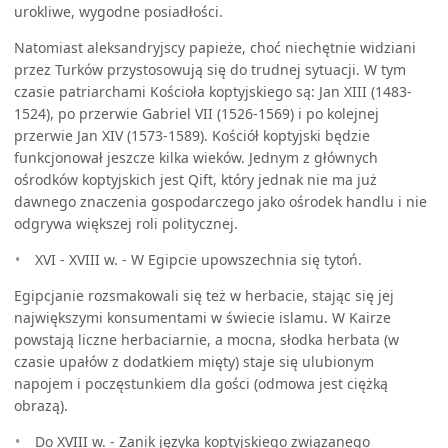
urokliwe, wygodne posiadłości.
Natomiast aleksandryjscy papieże, choć niechętnie widziani
przez Turków przystosowują się do trudnej sytuacji. W tym
czasie patriarchami Kościoła koptyjskiego są: Jan XIII (1483-
1524), po przerwie Gabriel VII (1526-1569) i po kolejnej
przerwie Jan XIV (1573-1589). Kościół koptyjski będzie
funkcjonował jeszcze kilka wieków. Jednym z głównych
ośrodków koptyjskich jest Qift, który jednak nie ma już
dawnego znaczenia gospodarczego jako ośrodek handlu i nie
odgrywa większej roli politycznej.
XVI - XVIII w. - W Egipcie upowszechnia się tytoń.
Egipcjanie rozsmakowali się też w herbacie, stając się jej
największymi konsumentami w świecie islamu. W Kairze
powstają liczne herbaciarnie, a mocna, słodka herbata (w
czasie upałów z dodatkiem mięty) staje się ulubionym
napojem i poczęstunkiem dla gości (odmowa jest ciężką
obrazą).
Do XVIII w. - Zanik języka koptyjskiego związanego