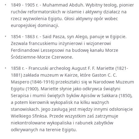
1849 - 1905 r. - Muhammad Abduh. Wybitny teolog, pionier
ruchów reformatorskich w islamie i aktywny działacz na
rzecz wyzwolenia Egiptu. Głosi aktywny opór wobec
europejskiej dominacji.
1854 - 1863 r. - Said Pasza, syn Alego, panuje w Egipcie.
Zezwala francuskiemu inżynierowi i wizjonerowi
Ferdinandowi Lessepsowi na budowę kanału Morze
Śródziemne-Morze Czerwone.
1858 r. - Francuski archeolog August F. F. Mariette (1821-
1881) zakłada muzeum w Kairze, które Gaston C. C.
Maspero (1846-1916) przekształci się w Narodowe Muzeum
Egiptu (1900). Mariette słynie jako odkrywca świątyni
Serapisa i mumii świętych byków Apisów w Sakkara (1850),
a potem kierownik wykopalisk na kilku ważnych
stanowiskach. Jego zasługą jest między innymi odsłonięcie
Wielkiego Sfinksa. Przede wszystkim zaś zatrzymuje
niekontrolowane wykopaliska i rabunek zabytków
odkrywanych na terenie Egiptu.