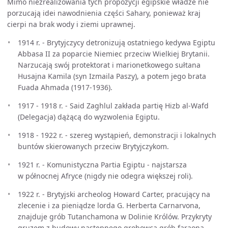
Mimo niezrealizowania tych propozycji egipskie władze nie
porzucają idei nawodnienia części Sahary, ponieważ kraj
cierpi na brak wody i ziemi uprawnej.
1914 r. - Brytyjczycy detronizują ostatniego kedywa Egiptu
Abbasa II za poparcie Niemiec przeciw Wielkiej Brytanii.
Narzucają swój protektorat i marionetkowego sułtana
Husajna Kamila (syn Izmaila Paszy), a potem jego brata
Fuada Ahmada (1917-1936).
1917 - 1918 r. - Said Zaghlul zakłada partię Hizb al-Wafd
(Delegacja) dążącą do wyzwolenia Egiptu.
1918 - 1922 r. - szereg wystąpień, demonstracji i lokalnych
buntów skierowanych przeciw Brytyjczykom.
1921 r. - Komunistyczna Partia Egiptu - najstarsza
w północnej Afryce (nigdy nie odegra większej roli).
1922 r. - Brytyjski archeolog Howard Carter, pracujący na
zlecenie i za pieniądze lorda G. Herberta Carnarvona,
znajduje grób Tutanchamona w Dolinie Królów. Przykryty
gruzem z budowy następnego grobowca grób faraona