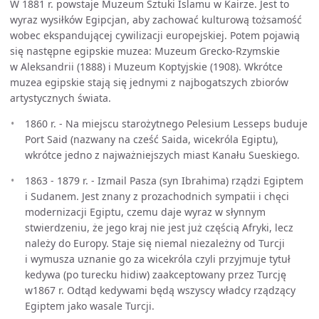
W 1881 r. powstaje Muzeum Sztuki Islamu w Kairze. Jest to
wyraz wysiłków Egipcjan, aby zachować kulturową tożsamość
wobec ekspandującej cywilizacji europejskiej. Potem pojawią
się następne egipskie muzea: Muzeum Grecko-Rzymskie
w Aleksandrii (1888) i Muzeum Koptyjskie (1908). Wkrótce
muzea egipskie stają się jednymi z najbogatszych zbiorów
artystycznych świata.
1860 r. - Na miejscu starożytnego Pelesium Lesseps buduje
Port Said (nazwany na cześć Saida, wicekróla Egiptu),
wkrótce jedno z najważniejszych miast Kanału Sueskiego.
1863 - 1879 r. - Izmail Pasza (syn Ibrahima) rządzi Egiptem
i Sudanem. Jest znany z prozachodnich sympatii i chęci
modernizacji Egiptu, czemu daje wyraz w słynnym
stwierdzeniu, że jego kraj nie jest już częścią Afryki, lecz
należy do Europy. Staje się niemal niezależny od Turcji
i wymusza uznanie go za wicekróla czyli przyjmuje tytuł
kedywa (po turecku hidiw) zaakceptowany przez Turcję
w1867 r. Odtąd kedywami będą wszyscy władcy rządzący
Egiptem jako wasale Turcji.