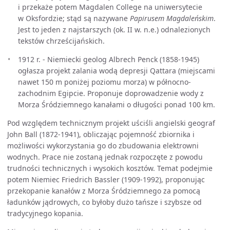
i przekaże potem Magdalen College na uniwersytecie
w Oksfordzie; stąd są nazywane
Papirusem Magdaleńskim
.
Jest to jeden z najstarszych (ok. II w. n.e.) odnalezionych
tekstów chrześcijańskich.
1912 r. - Niemiecki geolog Albrech Penck (1858-1945)
ogłasza projekt zalania wodą depresji Qattara (miejscami
nawet 150 m poniżej poziomu morza) w północno-
zachodnim Egipcie. Proponuje doprowadzenie wody z
Morza Śródziemnego kanałami o długości ponad 100 km.
Pod względem technicznym projekt uściśli angielski geograf
John Ball (1872-1941), obliczając pojemność zbiornika i
możliwości wykorzystania go do zbudowania elektrowni
wodnych. Prace nie zostaną jednak rozpoczęte z powodu
trudności technicznych i wysokich kosztów. Temat podejmie
potem Niemiec Friedrich Bassler (1909-1992), proponując
przekopanie kanałów z Morza Śródziemnego za pomocą
ładunków jądrowych, co byłoby dużo tańsze i szybsze od
tradycyjnego kopania.