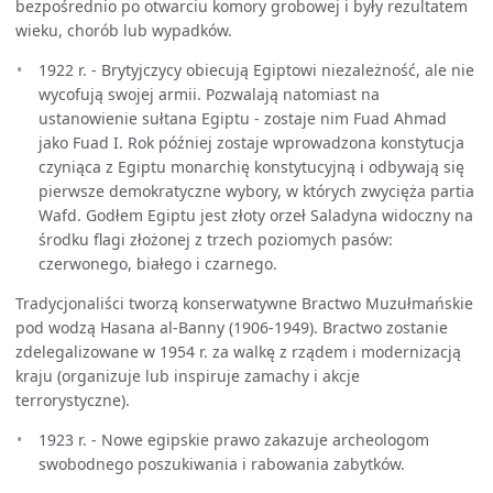
bezpośrednio po otwarciu komory grobowej i były rezultatem
wieku, chorób lub wypadków.
1922 r. - Brytyjczycy obiecują Egiptowi niezależność, ale nie
wycofują swojej armii. Pozwalają natomiast na
ustanowienie sułtana Egiptu - zostaje nim Fuad Ahmad
jako Fuad I. Rok później zostaje wprowadzona konstytucja
czyniąca z Egiptu monarchię konstytucyjną i odbywają się
pierwsze demokratyczne wybory, w których zwycięża partia
Wafd. Godłem Egiptu jest złoty orzeł Saladyna widoczny na
środku flagi złożonej z trzech poziomych pasów:
czerwonego, białego i czarnego.
Tradycjonaliści tworzą konserwatywne Bractwo Muzułmańskie
pod wodzą Hasana al-Banny (1906-1949). Bractwo zostanie
zdelegalizowane w 1954 r. za walkę z rządem i modernizacją
kraju (organizuje lub inspiruje zamachy i akcje
terrorystyczne).
1923 r. - Nowe egipskie prawo zakazuje archeologom
swobodnego poszukiwania i rabowania zabytków.