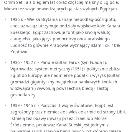
Omm Seti, a z biegiem lat coraz częściej ma sny o Egipcie.
Miewa też wizje odwiedzających ją starożytnych Egipcjan.
1936 r. - Wielka Brytania uznaje niepodległość Egiptu,
chociaż wciąż utrzymuje oddziały wojskowe koło Kanału
Sueskiego. Egipt zachowuje funt jako swoją walutę,
a angielski jako język pomocniczy obok arabskiego.
Ludność to głównie Arabowie wyznający islam i ok. 10%
Koptowie.
1936 - 1952 r. - Panuje sułtan Faruk (syn Fuada I).
Wprowadza system metryczny (1951) i politycznie zbliża
Egipt do Europy, ale nadmierne podatki i wyzysk (sułtan
gromadzi gigantyczny majątek na bankowych kontach
w Szwajcarii) wywołują powszechną biedę i zastój
gospodarczy.
1939 - 1945 r. - Podczas II wojny światowej Egipt jest
zagrożony przez niemieckie i włoskie armie od strony Libii.
Istnieją też obawy inwazji przez Izrael lub Morze
Śródziemne, ponieważ Kanał Sueski jest jednym z
najważniejszych szlaków handlowych, od którego zależą