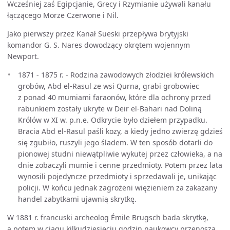
Wcześniej zaś Egipcjanie, Grecy i Rzymianie używali kanału
łączącego Morze Czerwone i Nil.
Jako pierwszy przez Kanał Sueski przepływa brytyjski
komandor G. S. Nares dowodzący okrętem wojennym
Newport.
1871 - 1875 r. - Rodzina zawodowych złodziei królewskich
grobów, Abd el-Rasul ze wsi Qurna, grabi grobowiec
z ponad 40 mumiami faraonów, które dla ochrony przed
rabunkiem zostały ukryte w Deir el-Bahari nad Doliną
Królów w XI w. p.n.e. Odkrycie było dziełem przypadku.
Bracia Abd el-Rasul paśli kozy, a kiedy jedno zwierzę gdzieś
się zgubiło, ruszyli jego śladem. W ten sposób dotarli do
pionowej studni niewątpliwie wykutej przez człowieka, a na
dnie zobaczyli mumie i cenne przedmioty. Potem przez lata
wynosili pojedyncze przedmioty i sprzedawali je, unikając
policji. W końcu jednak zagrożeni więzieniem za zakazany
handel zabytkami ujawnią skrytkę.
W 1881 r. francuski archeolog Émile Brugsch bada skrytkę,
a potem w ciągu kilkudziesięciu godzin naukowcy przenoszą