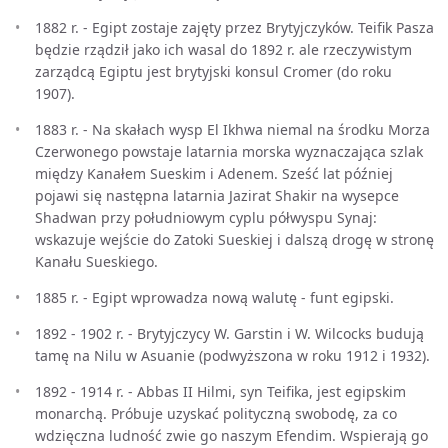
1882 r. - Egipt zostaje zajęty przez Brytyjczyków. Teifik Pasza
będzie rządził jako ich wasal do 1892 r. ale rzeczywistym
zarządcą Egiptu jest brytyjski konsul Cromer (do roku
1907).
1883 r. - Na skałach wysp El Ikhwa niemal na środku Morza
Czerwonego powstaje latarnia morska wyznaczająca szlak
między Kanałem Sueskim i Adenem. Sześć lat później
pojawi się następna latarnia Jazirat Shakir na wysepce
Shadwan przy południowym cyplu półwyspu Synaj:
wskazuje wejście do Zatoki Sueskiej i dalszą drogę w stronę
Kanału Sueskiego.
1885 r. - Egipt wprowadza nową walutę - funt egipski.
1892 - 1902 r. - Brytyjczycy W. Garstin i W. Wilcocks budują
tamę na Nilu w Asuanie (podwyższona w roku 1912 i 1932).
1892 - 1914 r. - Abbas II Hilmi, syn Teifika, jest egipskim
monarchą. Próbuje uzyskać polityczną swobodę, za co
wdzięczna ludność zwie go naszym Efendim. Wspierają go