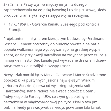
Siła Izmaila Paszy wynika między innymi z dużego
zapotrzebowania na egipską bawełnę i trzcinę cukrową, kiedy
producenci amerykańscy są zajęci wojną secesyjną.
17 XI 1869 r. - Otwarcie Kanału Sueskiego pod kontrolą
Francji.
Projektantem i inżynierem kierującym budową był Ferdinand
Lesseps. Cement potrzebny do budowy powstaje na bazie
popiołu wulkanicznego wydobywanego na greckiej wyspie
Thera, gdzie przy okazji natrafiono na zasypane przez erupcję
minojskie miasto. Dno kanału jest wykładane drewnem drzew
satynowych z australijskiej wyspy Fraser.
Nowy szlak morski łączy Morze Czerwone i Morze Śródziemne
poprzez kilka pustynnych jezior z największym Wielkim
Jeziorem Gorzkim (nazwa od wysokiego stężenia soli
i siarczanów). Kanał radykalnie skraca podróż z Oceanu
Indyjskiego do Europy i USA, co czyni go potężnym
narzędziem w międzynarodowej polityce. Pisał o tym już
Leibniz, kiedy przewidywał, że kiedyś powstanie taki kanał.