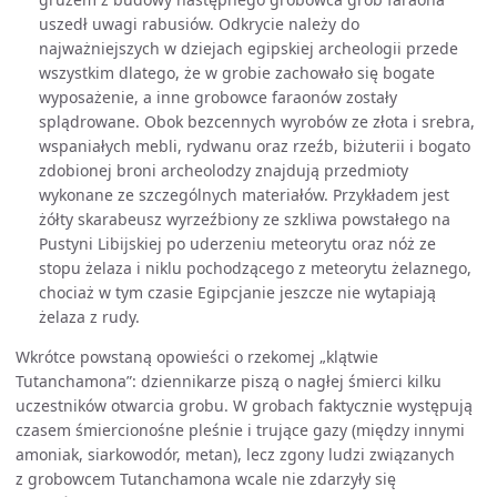
uszedł uwagi rabusiów. Odkrycie należy do
najważniejszych w dziejach egipskiej archeologii przede
wszystkim dlatego, że w grobie zachowało się bogate
wyposażenie, a inne grobowce faraonów zostały
splądrowane. Obok bezcennych wyrobów ze złota i srebra,
wspaniałych mebli, rydwanu oraz rzeźb, biżuterii i bogato
zdobionej broni archeolodzy znajdują przedmioty
wykonane ze szczególnych materiałów. Przykładem jest
żółty skarabeusz wyrzeźbiony ze szkliwa powstałego na
Pustyni Libijskiej po uderzeniu meteorytu oraz nóż ze
stopu żelaza i niklu pochodzącego z meteorytu żelaznego,
chociaż w tym czasie Egipcjanie jeszcze nie wytapiają
żelaza z rudy.
Wkrótce powstaną opowieści o rzekomej „klątwie
Tutanchamona”: dziennikarze piszą o nagłej śmierci kilku
uczestników otwarcia grobu. W grobach faktycznie występują
czasem śmiercionośne pleśnie i trujące gazy (między innymi
amoniak, siarkowodór, metan), lecz zgony ludzi związanych
z grobowcem Tutanchamona wcale nie zdarzyły się