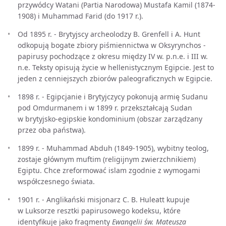
przywódcy Watani (Partia Narodowa) Mustafa Kamil (1874-
1908) i Muhammad Farid (do 1917 r.).
Od 1895 r. - Brytyjscy archeolodzy B. Grenfell i A. Hunt
odkopują bogate zbiory piśmiennictwa w Oksyrynchos -
papirusy pochodzące z okresu między IV w. p.n.e. i III w.
n.e. Teksty opisują życie w hellenistycznym Egipcie. Jest to
jeden z cenniejszych zbiorów paleograficznych w Egipcie.
1898 r. - Egipcjanie i Brytyjczycy pokonują armię Sudanu
pod Omdurmanem i w 1899 r. przekształcają Sudan
w brytyjsko-egipskie kondominium (obszar zarządzany
przez oba państwa).
1899 r. - Muhammad Abduh (1849-1905), wybitny teolog,
zostaje głównym muftim (religijnym zwierzchnikiem)
Egiptu. Chce zreformować islam zgodnie z wymogami
współczesnego świata.
1901 r. - Anglikański misjonarz C. B. Huleatt kupuje
w Luksorze resztki papirusowego kodeksu, które
identyfikuje jako fragmenty
Ewangelii św. Mateusza