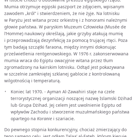
Mumia otrzymuje egipski paszport ze zdjęciem, wpisanym
zawodem „król” i stwierdzeniem, że nie żyje. Na lotnisku
w Paryżu jest witana przez orkiestrę i z honorami należnymi
głowie państwa. W paryskim Muzeum Człowieka (Musée de
l’Homme) naukowcy określają, jakie grzyby atakują mumię
i przeprowadzają dezynfekcję za pomocą trującej rtęci. Poza
tym badają szczątki faraona, między innymi dokonując
prześwietlenia rentgenowskiego. W 1976 r. zakonserwowana
mumia wraca do Egiptu owacyjnie witana przez tłum
zgromadzony na kairskim lotnisku. Odtąd jest pokazywana
w szczelnie zamkniętej szklanej gablocie z kontrolowaną
wilgotnością i temperaturą.
Koniec lat 1970. - Ayman Al-Zawahiri staje na czele
terrorystycznej organizacji noszącej nazwę Islamski Dżihad
lub Grupa Dżihad. Jej celem jest uwolnienie Egiptu od
wpływów Zachodu i stworzenie muzułmańskiego państwa
opartego na
Koranie
i szariacie.
Do pewnego stopnia konkurencyjny, chociaż zmierzający do
tego samego celu, jest odłam Talaa’ al-Fateh, którym kieruje