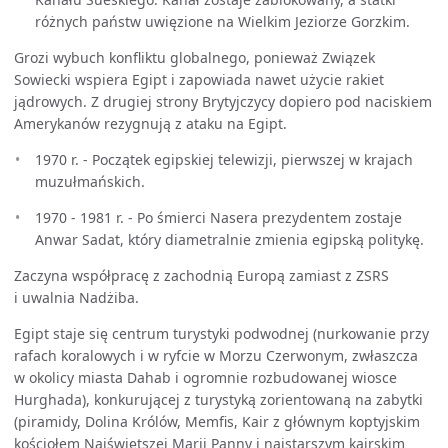
różnych państw uwięzione na Wielkim Jeziorze Gorzkim.
Grozi wybuch konfliktu globalnego, ponieważ Związek
Sowiecki wspiera Egipt i zapowiada nawet użycie rakiet
jądrowych. Z drugiej strony Brytyjczycy dopiero pod naciskiem
Amerykanów rezygnują z ataku na Egipt.
1970 r. - Początek egipskiej telewizji, pierwszej w krajach
muzułmańskich.
1970 - 1981 r. - Po śmierci Nasera prezydentem zostaje
Anwar Sadat, który diametralnie zmienia egipską politykę.
Zaczyna współpracę z zachodnią Europą zamiast z ZSRS
i uwalnia Nadżiba.
Egipt staje się centrum turystyki podwodnej (nurkowanie przy
rafach koralowych i w ryfcie w Morzu Czerwonym, zwłaszcza
w okolicy miasta Dahab i ogromnie rozbudowanej wiosce
Hurghada), konkurującej z turystyką zorientowaną na zabytki
(piramidy, Dolina Królów, Memfis, Kair z głównym koptyjskim
kościołem Najświętszej Marii Panny i najstarszym kairskim