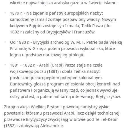
wkrótce najważniejsza arabska gazeta w świecie islamu.
1879 r. - Na żądanie państw europejskich nazbyt
samodzielny Izmail zostaje pozbawiony władzy. Nowym
kedywem Egiptu zostaje syn Izmaila, Teifik Pasza (do
1892 r.) zależny od Brytyjczyków i Francuzów.
Od 1880 r. - Brytyjski archeolog W. M. F. Petrie bada Wielką
Piramidę w Gizie, a potem prowadzi wykopaliska, które
legną u podstaw naukowej egiptologii.
1881 - 1882 r. - Arabi (Urabi) Pasza staje na czele
wojskowego puczu (1881) i obala Teifika nazbyt
posłusznego europejskim potęgom kolonialnym.
Buntownicy głoszą program zniesienia obcej kontroli nad
państwem i organizują własny rząd, co jednak wywołuje
ostry protest, a potem militarną interwencję Brytyjczyków.
Zbrojna akcja Wielkiej Brytanii powoduje antybrytyjskie
powstanie, któremu przewodzi Arabi, lecz dzięki technicznej
przewadze Brytyjczycy zwyciężają w bitwie pod Teli el-Kebir
(1882) i zdobywają Aleksandrię.