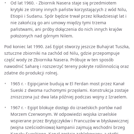
Od lat 1960. - Zbiornik Nasera staje się przedmiotem
krytyki ze strony innych państw korzystających z wód Nilu,
Etiopii i Sudanu. Spór będzie trwał przez kilkadziesiąt lat i
nie zakończą go ani umowy między tymi trzema
państwami, ani próby dołączenia do nich innych krajów
położonych nad górnym Nilem.
Pod koniec lat 1990. zaś Egipt stworzy jeszcze Buhajrat Tuszka,
sztuczne zbiorniki na zachód od Nilu, gdzie przepompuje
część wody ze Zbiornika Nasera. Próbuje w ten sposób
nawodnić Saharę i rozszerzyć tereny pokryte roślinnością oraz
zdatne do produkcji rolnej.
1965 r. - Egipcjanie budują w El Ferdan most przez Kanał
Sueski z dwoma ruchomymi przęsłami. Konstrukcja zostaje
zniszczona już dwa lata później podczas wojny z Izraelem.
1967 r. - Egipt blokuje dostęp do izraelskich portów nad
Morzem Czerwonym. W odpowiedzi wojska izraelskie
wspierane przez Brytyjczyków i Francuzów w błyskawicznej
(wojna sześciodniowa) kampanii zajmują wschodni brzeg
Kanału Sueskiego. Kanał zostaje zablokowany, a statki