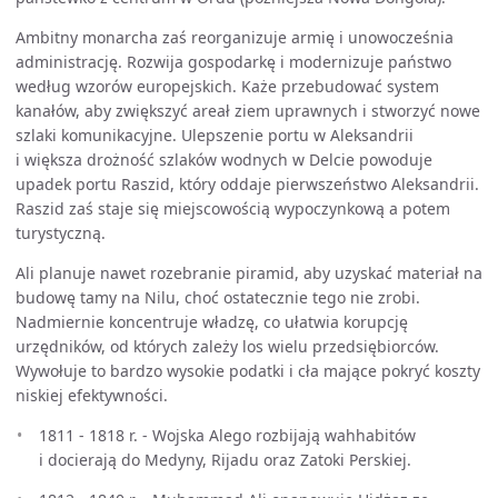
Ambitny monarcha zaś reorganizuje armię i unowocześnia
administrację. Rozwija gospodarkę i modernizuje państwo
według wzorów europejskich. Każe przebudować system
kanałów, aby zwiększyć areał ziem uprawnych i stworzyć nowe
szlaki komunikacyjne. Ulepszenie portu w Aleksandrii
i większa drożność szlaków wodnych w Delcie powoduje
upadek portu Raszid, który oddaje pierwszeństwo Aleksandrii.
Raszid zaś staje się miejscowością wypoczynkową a potem
turystyczną.
Ali planuje nawet rozebranie piramid, aby uzyskać materiał na
budowę tamy na Nilu, choć ostatecznie tego nie zrobi.
Nadmiernie koncentruje władzę, co ułatwia korupcję
urzędników, od których zależy los wielu przedsiębiorców.
Wywołuje to bardzo wysokie podatki i cła mające pokryć koszty
niskiej efektywności.
1811 - 1818 r. - Wojska Alego rozbijają wahhabitów
i docierają do Medyny, Rijadu oraz Zatoki Perskiej.