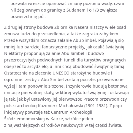
pozwala wreszcie opanować zmiany poziomu wody, czyni
Nil żeglownym do granicy z Sudanem i o 1/3 zwiększa
powierzchnię pól.
Z drugiej strony budowa Zbiornika Nasera niszczy wiele osad i
zmusza ludzi do przesiedlenia, a także zagraża zabytkom.
Przede wszystkim oznacza zalanie Abu Simbel. Pojawiają się
mniej lub bardziej fantastyczne projekty, jak ocalić świątynię.
Niektórzy proponują zalanie Abu Simbel i budowę
przezroczystych podwodnych tuneli dla turystów pragnących
obejrzeć to arcydzieło, a inni chcą obudować świątynię tamą.
Ostatecznie na zlecenie UNESCO starożytne budowle i
ogromne rzeźby z Abu Simbel zostają pocięte, przewiezione
wyżej i tam ponownie złożone. Inżynierowie budują betonową
imitację pierwotnej skały, w której wykuto świątynię i ustawiają
ją tak, jak był ustawiony jej pierwowzór. Pracom przewodniczy
polski archeolog Kazimierz Michałowski (1901-1981). Z jego
inicjatywy powstaje też Centrum Archeologii
Śródziemnomorskiej w Kairze, wkrótce jeden
z najważniejszych ośrodków naukowych w tej części świata.