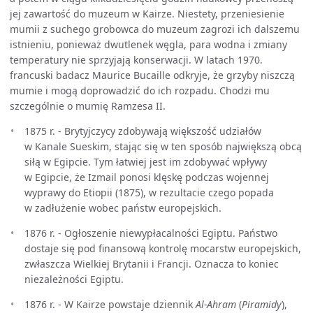
jej zawartość do muzeum w Kairze. Niestety, przeniesienie
mumii z suchego grobowca do muzeum zagrozi ich dalszemu
istnieniu, ponieważ dwutlenek węgla, para wodna i zmiany
temperatury nie sprzyjają konserwacji. W latach 1970.
francuski badacz Maurice Bucaille odkryje, że grzyby niszczą
mumie i mogą doprowadzić do ich rozpadu. Chodzi mu
szczególnie o mumię Ramzesa II.
1875 r. - Brytyjczycy zdobywają większość udziałów
w Kanale Sueskim, stając się w ten sposób największą obcą
siłą w Egipcie. Tym łatwiej jest im zdobywać wpływy
w Egipcie, że Izmail ponosi klęskę podczas wojennej
wyprawy do Etiopii (1875), w rezultacie czego popada
w zadłużenie wobec państw europejskich.
1876 r. - Ogłoszenie niewypłacalności Egiptu. Państwo
dostaje się pod finansową kontrolę mocarstw europejskich,
zwłaszcza Wielkiej Brytanii i Francji. Oznacza to koniec
niezależności Egiptu.
1876 r. - W Kairze powstaje dziennik
Al-Ahram
(
Piramidy
),