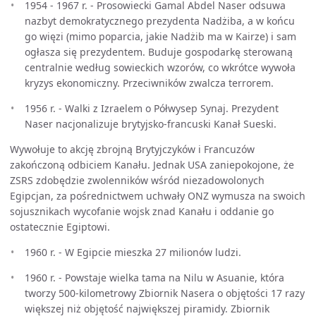
1954 - 1967 r. - Prosowiecki Gamal Abdel Naser odsuwa
nazbyt demokratycznego prezydenta Nadżiba, a w końcu
go więzi (mimo poparcia, jakie Nadżib ma w Kairze) i sam
ogłasza się prezydentem. Buduje gospodarkę sterowaną
centralnie według sowieckich wzorów, co wkrótce wywoła
kryzys ekonomiczny. Przeciwników zwalcza terrorem.
1956 r. - Walki z Izraelem o Półwysep Synaj. Prezydent
Naser nacjonalizuje brytyjsko-francuski Kanał Sueski.
Wywołuje to akcję zbrojną Brytyjczyków i Francuzów
zakończoną odbiciem Kanału. Jednak USA zaniepokojone, że
ZSRS zdobędzie zwolenników wśród niezadowolonych
Egipcjan, za pośrednictwem uchwały ONZ wymusza na swoich
sojusznikach wycofanie wojsk znad Kanału i oddanie go
ostatecznie Egiptowi.
1960 r. - W Egipcie mieszka 27 milionów ludzi.
1960 r. - Powstaje wielka tama na Nilu w Asuanie, która
tworzy 500-kilometrowy Zbiornik Nasera o objętości 17 razy
większej niż objętość największej piramidy. Zbiornik