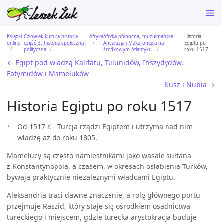
Książki
Człowiek kultura historia
Afryka
Afryka północna, muzułmańska
Historia
online
część 3: historia społeczna i
Andaluzja i Makaronezja na
Egiptu po
polityczna
środkowym Atlantyku
roku 1517
← Egipt pod władzą Kalifatu, Tulunidów, Ihszydydów,
Fatymidów i Mameluków
Kusz i Nubia →
Historia Egiptu po roku 1517
Od 1517 r. - Turcja rządzi Egiptem i utrzyma nad nim
władzę aż do roku 1805.
Mamelucy są często namiestnikami jako wasale sułtana
z Konstantynopola, a czasem, w okresach osłabienia Turków,
bywają praktycznie niezależnymi władcami Egiptu.
Aleksandria traci dawne znaczenie, a rolę głównego portu
przejmuje Raszid, który staje się ośrodkiem osadnictwa
tureckiego i miejscem, gdzie turecka arystokracja buduje