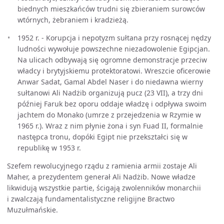
biednych mieszkańców trudni się zbieraniem surowców
wtórnych, żebraniem i kradzieżą.
1952 r. - Korupcja i nepotyzm sułtana przy rosnącej nędzy
ludności wywołuje powszechne niezadowolenie Egipcjan.
Na ulicach odbywają się ogromne demonstracje przeciw
władcy i brytyjskiemu protektoratowi. Wreszcie oficerowie
Anwar Sadat, Gamal Abdel Naser i do niedawna wierny
sułtanowi Ali Nadżib organizują pucz (23 VII), a trzy dni
później Faruk bez oporu oddaje władzę i odpływa swoim
jachtem do Monako (umrze z przejedzenia w Rzymie w
1965 r.). Wraz z nim płynie żona i syn Fuad II, formalnie
następca tronu, dopóki Egipt nie przekształci się w
republikę w 1953 r.
Szefem rewolucyjnego rządu z ramienia armii zostaje Ali
Maher, a prezydentem generał Ali Nadżib. Nowe władze
likwidują wszystkie partie, ścigają zwolenników monarchii
i zwalczają fundamentalistyczne religijne Bractwo
Muzułmańskie.