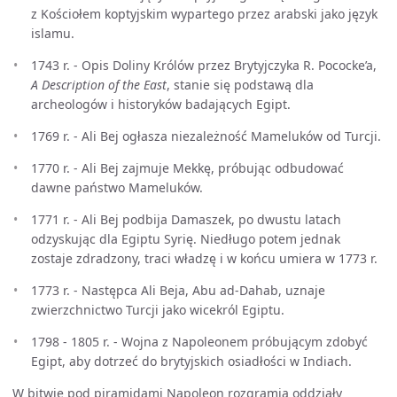
z Kościołem koptyjskim wypartego przez arabski jako język
islamu.
1743 r. - Opis Doliny Królów przez Brytyjczyka R. Pococke’a,
A Description of the East
, stanie się podstawą dla
archeologów i historyków badających Egipt.
1769 r. - Ali Bej ogłasza niezależność Mameluków od Turcji.
1770 r. - Ali Bej zajmuje Mekkę, próbując odbudować
dawne państwo Mameluków.
1771 r. - Ali Bej podbija Damaszek, po dwustu latach
odzyskując dla Egiptu Syrię. Niedługo potem jednak
zostaje zdradzony, traci władzę i w końcu umiera w 1773 r.
1773 r. - Następca Ali Beja, Abu ad-Dahab, uznaje
zwierzchnictwo Turcji jako wicekról Egiptu.
1798 - 1805 r. - Wojna z Napoleonem próbującym zdobyć
Egipt, aby dotrzeć do brytyjskich osiadłości w Indiach.
W bitwie pod piramidami Napoleon rozgramia oddziały