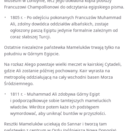
Museum w Londynie, lecz jego dokładna kopia posłuży
Francuzowi Champollionowi do odczytania egipskiego pisma.
1805 r. - Po odejściu pokonanych Francuzów Muhammad
Ali, zdolny dowódca oddziałów albańskich, zostaje
ogłoszony paszą Egiptu jedynie formalnie zależnym od
coraz słabszej Turcji.
Ostatnie niezależne państewka Mameluków trwają tylko na
południu w Górnym Egipcie.
Na rozkaz Alego powstaje wielki meczet w kairskiej Cytadeli,
gdzie Ali zostanie później pochowany. Kair wyrasta na
metropolię oddziałującą na cały wschodni basen Morza
Śródziemnego.
1811 r. - Muhammad Ali zdobywa Górny Egipt
i podporządkowuje sobie tamtejszych mameluckich
władców. Wkrótce potem każe ich podstępem
wymordować, aby uniknąć buntów w przyszłości.
Resztki Mameluków uciekają do Sannar i tworzą tam
państewko z centrum w Ordu (późniejsza Nowa Dongola).