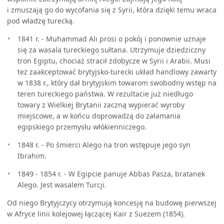
i zmuszają go do wycofania się z Syrii, która dzięki temu wraca
pod władzę turecką.
1841 r. - Muhammad Ali prosi o pokój i ponownie uznaje
się za wasala tureckiego sułtana. Utrzymuje dziedziczny
tron Egiptu, chociaż stracił zdobycze w Syrii i Arabii. Musi
też zaakceptować brytyjsko-turecki układ handlowy zawarty
w 1838 r., który dał brytyjskim towarom swobodny wstęp na
teren tureckiego państwa. W rezultacie już niedługo
towary z Wielkiej Brytanii zaczną wypierać wyroby
miejscowe, a w końcu doprowadzą do załamania
egipskiego przemysłu włókienniczego.
1848 r. - Po śmierci Alego na tron wstępuje jego syn
Ibrahim.
1849 - 1854 r. - W Egipcie panuje Abbas Pasza, bratanek
Alego. Jest wasalem Turcji.
Od niego Brytyjczycy otrzymują koncesję na budowę pierwszej
w Afryce linii kolejowej łączącej Kair z Suezem (1854).