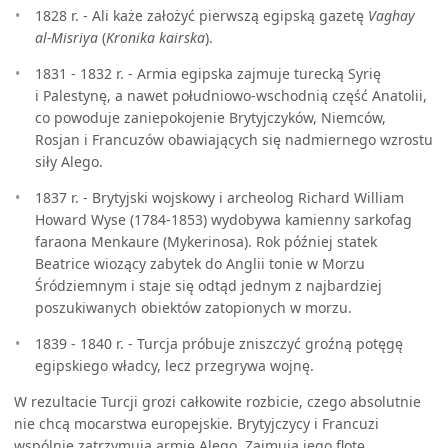
1828 r. - Ali każe założyć pierwszą egipską gazetę
Vaghay
al-Misriya
(
Kronika kairska
).
1831 - 1832 r. - Armia egipska zajmuje turecką Syrię
i Palestynę, a nawet południowo-wschodnią część Anatolii,
co powoduje zaniepokojenie Brytyjczyków, Niemców,
Rosjan i Francuzów obawiających się nadmiernego wzrostu
siły Alego.
1837 r. - Brytyjski wojskowy i archeolog Richard William
Howard Wyse (1784-1853) wydobywa kamienny sarkofag
faraona Menkaure (Mykerinosa). Rok później statek
Beatrice wiozący zabytek do Anglii tonie w Morzu
Śródziemnym i staje się odtąd jednym z najbardziej
poszukiwanych obiektów zatopionych w morzu.
1839 - 1840 r. - Turcja próbuje zniszczyć groźną potęgę
egipskiego władcy, lecz przegrywa wojnę.
W rezultacie Turcji grozi całkowite rozbicie, czego absolutnie
nie chcą mocarstwa europejskie. Brytyjczycy i Francuzi
wspólnie zatrzymują armię Alego. Zajmują jego flotę