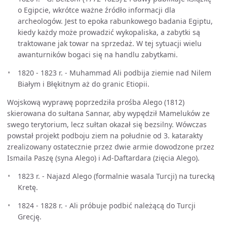
o Egipcie, wkrótce ważne źródło informacji dla
archeologów. Jest to epoka rabunkowego badania Egiptu,
kiedy każdy może prowadzić wykopaliska, a zabytki są
traktowane jak towar na sprzedaż. W tej sytuacji wielu
awanturników bogaci się na handlu zabytkami.
1820 - 1823 r. - Muhammad Ali podbija ziemie nad Nilem
Białym i Błękitnym aż do granic Etiopii.
Wojskową wyprawę poprzedziła prośba Alego (1812)
skierowana do sułtana Sannar, aby wypędził Mameluków ze
swego terytorium, lecz sułtan okazał się bezsilny. Wówczas
powstał projekt podboju ziem na południe od 3. katarakty
zrealizowany ostatecznie przez dwie armie dowodzone przez
Ismaila Paszę (syna Alego) i Ad-Daftardara (zięcia Alego).
1823 r. - Najazd Alego (formalnie wasala Turcji) na turecką
Kretę.
1824 - 1828 r. - Ali próbuje podbić należącą do Turcji
Grecję.