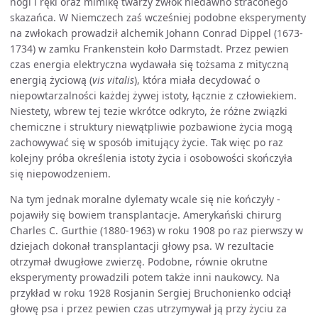
nogi i ręki oraz mimikę twarzy zwłok niedawno straconego
skazańca. W Niemczech zaś wcześniej podobne eksperymenty
na zwłokach prowadził alchemik Johann Conrad Dippel (1673-
1734) w zamku Frankenstein koło Darmstadt. Przez pewien
czas energia elektryczna wydawała się tożsama z mityczną
energią życiową (
vis vitalis
), która miała decydować o
niepowtarzalności każdej żywej istoty, łącznie z człowiekiem.
Niestety, wbrew tej tezie wkrótce odkryto, że różne związki
chemiczne i struktury niewątpliwie pozbawione życia mogą
zachowywać się w sposób imitujący życie. Tak więc po raz
kolejny próba określenia istoty życia i osobowości skończyła
się niepowodzeniem.
Na tym jednak moralne dylematy wcale się nie kończyły -
pojawiły się bowiem transplantacje. Amerykański chirurg
Charles C. Gurthie (1880-1963) w roku 1908 po raz pierwszy w
dziejach dokonał transplantacji głowy psa. W rezultacie
otrzymał dwugłowe zwierzę. Podobne, równie okrutne
eksperymenty prowadzili potem także inni naukowcy. Na
przykład w roku 1928 Rosjanin Sergiej Bruchonienko odciął
głowę psa i przez pewien czas utrzymywał ją przy życiu za