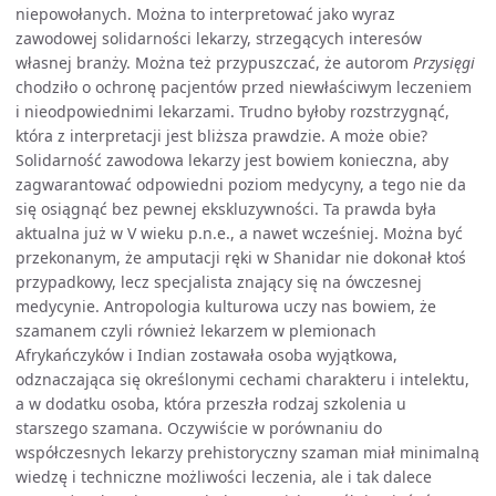
niepowołanych. Można to interpretować jako wyraz
zawodowej solidarności lekarzy, strzegących interesów
własnej branży. Można też przypuszczać, że autorom
Przysięgi
chodziło o ochronę pacjentów przed niewłaściwym leczeniem
i nieodpowiednimi lekarzami. Trudno byłoby rozstrzygnąć,
która z interpretacji jest bliższa prawdzie. A może obie?
Solidarność zawodowa lekarzy jest bowiem konieczna, aby
zagwarantować odpowiedni poziom medycyny, a tego nie da
się osiągnąć bez pewnej ekskluzywności. Ta prawda była
aktualna już w V wieku p.n.e., a nawet wcześniej. Można być
przekonanym, że amputacji ręki w Shanidar nie dokonał ktoś
przypadkowy, lecz specjalista znający się na ówczesnej
medycynie. Antropologia kulturowa uczy nas bowiem, że
szamanem czyli również lekarzem w plemionach
Afrykańczyków i Indian zostawała osoba wyjątkowa,
odznaczająca się określonymi cechami charakteru i intelektu,
a w dodatku osoba, która przeszła rodzaj szkolenia u
starszego szamana. Oczywiście w porównaniu do
współczesnych lekarzy prehistoryczny szaman miał minimalną
wiedzę i techniczne możliwości leczenia, ale i tak dalece