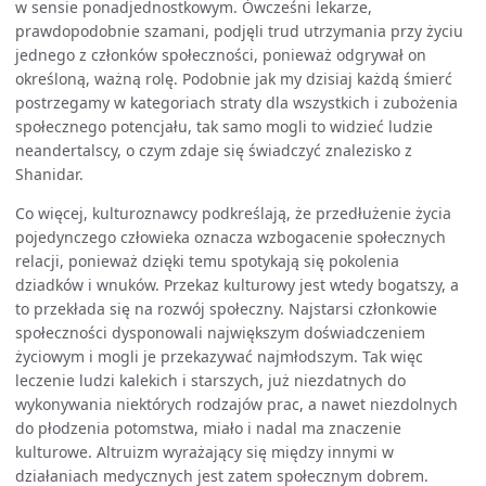
w sensie ponadjednostkowym. Ówcześni lekarze,
prawdopodobnie szamani, podjęli trud utrzymania przy życiu
jednego z członków społeczności, ponieważ odgrywał on
określoną, ważną rolę. Podobnie jak my dzisiaj każdą śmierć
postrzegamy w kategoriach straty dla wszystkich i zubożenia
społecznego potencjału, tak samo mogli to widzieć ludzie
neandertalscy, o czym zdaje się świadczyć znalezisko z
Shanidar.
Co więcej, kulturoznawcy podkreślają, że przedłużenie życia
pojedynczego człowieka oznacza wzbogacenie społecznych
relacji, ponieważ dzięki temu spotykają się pokolenia
dziadków i wnuków. Przekaz kulturowy jest wtedy bogatszy, a
to przekłada się na rozwój społeczny. Najstarsi członkowie
społeczności dysponowali największym doświadczeniem
życiowym i mogli je przekazywać najmłodszym. Tak więc
leczenie ludzi kalekich i starszych, już niezdatnych do
wykonywania niektórych rodzajów prac, a nawet niezdolnych
do płodzenia potomstwa, miało i nadal ma znaczenie
kulturowe. Altruizm wyrażający się między innymi w
działaniach medycznych jest zatem społecznym dobrem.