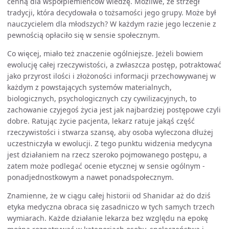
cenną dla współplemieńców wiedzę. Możliwe, że strzegł
tradycji, która decydowała o tożsamości jego grupy. Może był
nauczycielem dla młodszych? W każdym razie jego leczenie z
pewnością opłaciło się w sensie społecznym.
Co więcej, miało też znaczenie ogólniejsze. Jeżeli bowiem
ewolucję całej rzeczywistości, a zwłaszcza postęp, potraktować
jako przyrost ilości i złożoności informacji przechowywanej w
każdym z powstających systemów materialnych,
biologicznych, psychologicznych czy cywilizacyjnych, to
zachowanie czyjegoś życia jest jak najbardziej postępowe czyli
dobre. Ratując życie pacjenta, lekarz ratuje jakąś część
rzeczywistości i stwarza szansę, aby osoba wyleczona dłużej
uczestniczyła w ewolucji. Z tego punktu widzenia medycyna
jest działaniem na rzecz szeroko pojmowanego postępu, a
zatem może podlegać ocenie etycznej w sensie ogólnym -
ponadjednostkowym a nawet ponadspołecznym.
Znamienne, że w ciągu całej historii od Shanidar aż do dziś
etyka medyczna obraca się zasadniczo w tych samych trzech
wymiarach. Każde działanie lekarza bez względu na epokę