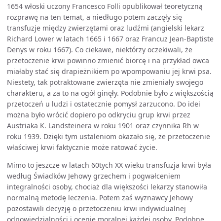
1654 włoski uczony Francesco Folli opublikował teoretyczną
rozprawę na ten temat, a niedługo potem zaczęły się
transfuzje między zwierzętami oraz ludźmi (angielski lekarz
Richard Lower w latach 1665 i 1667 oraz Francuz Jean-Baptiste
Denys w roku 1667). Co ciekawe, niektórzy oczekiwali, że
przetoczenie krwi powinno zmienić biorcę i na przykład owca
miałaby stać się drapieżnikiem po wpompowaniu jej krwi psa.
Niestety, tak potraktowane zwierzęta nie zmieniały swojego
charakteru, a za to na ogół ginęły. Podobnie było z większością
przetoczeń u ludzi i ostatecznie pomysł zarzucono. Do idei
można było wrócić dopiero po odkryciu grup krwi przez
Austriaka K. Landsteinera w roku 1901 oraz czynnika Rh w
roku 1939. Dzięki tym ustaleniom okazało się, że przetoczenie
właściwej krwi faktycznie może ratować życie.
Mimo to jeszcze w latach 60tych XX wieku transfuzja krwi była
według Świadków Jehowy grzechem i pogwałceniem
integralności osoby, chociaż dla większości lekarzy stanowiła
normalną metodę leczenia. Potem zaś wyznawcy Jehowy
pozostawili decyzję o przetoczeniu krwi indywidualnej
odpowiedzialności i ocenie moralnej każdej osoby. Podobne