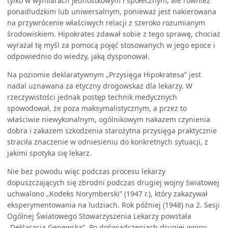
tylko w wymiarach jednostkowym i społecznym, ale również
ponadludzkim lub uniwersalnym, ponieważ jest nakierowana
na przywrócenie właściwych relacji z szeroko rozumianym
środowiskiem. Hipokrates zdawał sobie z tego sprawę, chociaż
wyrażał tę myśl za pomocą pojęć stosowanych w jego epoce i
odpowiednio do wiedzy, jaką dysponował.
Na poziomie deklaratywnym „Przysięga Hipokratesa” jest
nadal uznawana za etyczny drogowskaz dla lekarzy. W
rzeczywistości jednak postęp technik medycznych
spowodował, że poza maksymalistycznym, a przez to
właściwie niewykonalnym, ogólnikowym nakazem czynienia
dobra i zakazem szkodzenia starożytna przysięga praktycznie
straciła znaczenie w odniesieniu do konkretnych sytuacji, z
jakimi spotyka się lekarz.
Nie bez powodu więc podczas procesu lekarzy
dopuszczających się zbrodni podczas drugiej wojny światowej
uchwalono „Kodeks Norymberski” (1947 r.), który zakazywał
eksperymentowania na ludziach. Rok później (1948) na 2. Sesji
Ogólnej Światowego Stowarzyszenia Lekarzy powstała
„Deklaracja Genewska”. Po doświadczeniach drugiej wojny