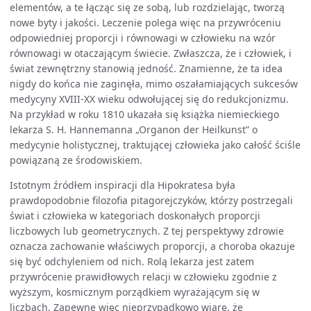
elementów, a te łącząc się ze sobą, lub rozdzielając, tworzą
nowe byty i jakości. Leczenie polega więc na przywróceniu
odpowiedniej proporcji i równowagi w człowieku na wzór
równowagi w otaczającym świecie. Zwłaszcza, że i człowiek, i
świat zewnętrzny stanowią jedność. Znamienne, że ta idea
nigdy do końca nie zaginęła, mimo oszałamiających sukcesów
medycyny XVIII-XX wieku odwołującej się do redukcjonizmu.
Na przykład w roku 1810 ukazała się książka niemieckiego
lekarza S. H. Hannemanna „Organon der Heilkunst” o
medycynie holistycznej, traktującej człowieka jako całość ściśle
powiązaną ze środowiskiem.
Istotnym źródłem inspiracji dla Hipokratesa była
prawdopodobnie filozofia pitagorejczyków, którzy postrzegali
świat i człowieka w kategoriach doskonałych proporcji
liczbowych lub geometrycznych. Z tej perspektywy zdrowie
oznacza zachowanie właściwych proporcji, a choroba okazuje
się być odchyleniem od nich. Rolą lekarza jest zatem
przywrócenie prawidłowych relacji w człowieku zgodnie z
wyższym, kosmicznym porządkiem wyrażającym się w
liczbach. Zapewne więc nieprzypadkowo wiarę, że