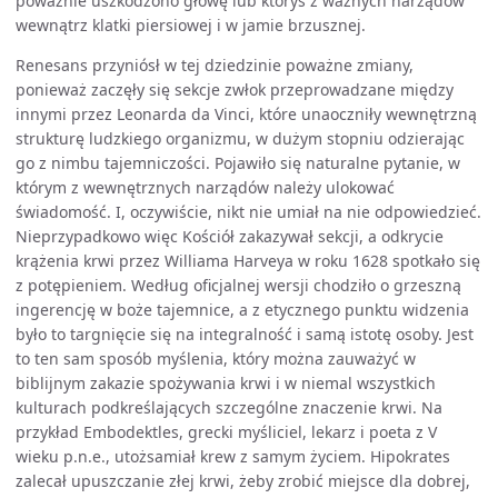
poważnie uszkodzono głowę lub któryś z ważnych narządów
wewnątrz klatki piersiowej i w jamie brzusznej.
Renesans przyniósł w tej dziedzinie poważne zmiany,
ponieważ zaczęły się sekcje zwłok przeprowadzane między
innymi przez Leonarda da Vinci, które unaoczniły wewnętrzną
strukturę ludzkiego organizmu, w dużym stopniu odzierając
go z nimbu tajemniczości. Pojawiło się naturalne pytanie, w
którym z wewnętrznych narządów należy ulokować
świadomość. I, oczywiście, nikt nie umiał na nie odpowiedzieć.
Nieprzypadkowo więc Kościół zakazywał sekcji, a odkrycie
krążenia krwi przez Williama Harveya w roku 1628 spotkało się
z potępieniem. Według oficjalnej wersji chodziło o grzeszną
ingerencję w boże tajemnice, a z etycznego punktu widzenia
było to targnięcie się na integralność i samą istotę osoby. Jest
to ten sam sposób myślenia, który można zauważyć w
biblijnym zakazie spożywania krwi i w niemal wszystkich
kulturach podkreślających szczególne znaczenie krwi. Na
przykład Embodektles, grecki myśliciel, lekarz i poeta z V
wieku p.n.e., utożsamiał krew z samym życiem. Hipokrates
zalecał upuszczanie złej krwi, żeby zrobić miejsce dla dobrej,