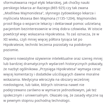
sformułowania reguł etyki lekarskiej, jak choćby nauki
perskiego lekarza ar-Raziego (865-925) czy tak zwana
„Modlitwa Majmonidesa”, słynnego żydowskiego lekarza i
myśliciela Mosesa Ben Majmona (1135-1204). Majmonides
prosił Boga o wsparcie lekarzy i deklarował pomoc udzielaną
pacjentom bezinteresownie w imię dobra człowieka. W istocie
powtórzył więc wskazania Hipokratesa. To zaś oznacza, że w
XII wieku, czyli mniej więcej półtora tysiąca lat po
Hipokratesie, techniki leczenia pozostały na podobnym
poziomie.
Dopiero nowożytne ożywienie intelektualne oraz szereg mniej
lub bardziej dramatycznych wydarzeń historycznych pokazały,
że nazbyt ogólnikowa „Przysięga Hipokratesa” wymaga coraz
więcej komentarzy i dodatków uściślających dawne moralne
wskazania. Medycyna wkroczyła na obszary wcześniej
niedostępne, lub takie, których istnienia nawet nie
podejrzewano zarówno w wymiarze jednostkowym, jak też
społecznym i uniwersalnym. Okazało się, że zasady etyczne są
w pewnym stopniu pochodną technologii.