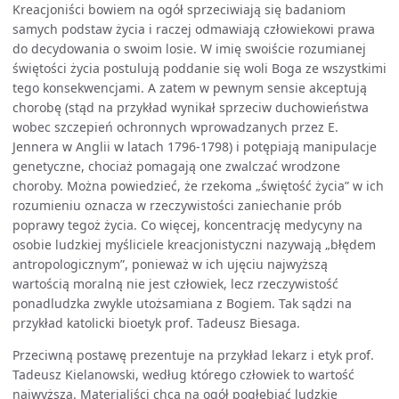
Kreacjoniści bowiem na ogół sprzeciwiają się badaniom
samych podstaw życia i raczej odmawiają człowiekowi prawa
do decydowania o swoim losie. W imię swoiście rozumianej
świętości życia postulują poddanie się woli Boga ze wszystkimi
tego konsekwencjami. A zatem w pewnym sensie akceptują
chorobę (stąd na przykład wynikał sprzeciw duchowieństwa
wobec szczepień ochronnych wprowadzanych przez E.
Jennera w Anglii w latach 1796-1798) i potępiają manipulacje
genetyczne, chociaż pomagają one zwalczać wrodzone
choroby. Można powiedzieć, że rzekoma „świętość życia” w ich
rozumieniu oznacza w rzeczywistości zaniechanie prób
poprawy tegoż życia. Co więcej, koncentrację medycyny na
osobie ludzkiej myśliciele kreacjonistyczni nazywają „błędem
antropologicznym”, ponieważ w ich ujęciu najwyższą
wartością moralną nie jest człowiek, lecz rzeczywistość
ponadludzka zwykle utożsamiana z Bogiem. Tak sądzi na
przykład katolicki bioetyk prof. Tadeusz Biesaga.
Przeciwną postawę prezentuje na przykład lekarz i etyk prof.
Tadeusz Kielanowski, według którego człowiek to wartość
najwyższa. Materialiści chcą na ogół pogłębiać ludzkie