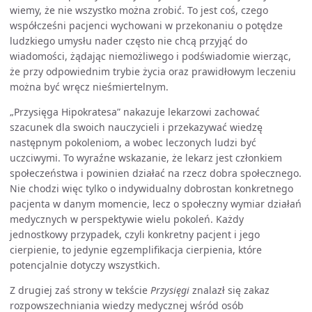
wiemy, że nie wszystko można zrobić. To jest coś, czego
współcześni pacjenci wychowani w przekonaniu o potędze
ludzkiego umysłu nader często nie chcą przyjąć do
wiadomości, żądając niemożliwego i podświadomie wierząc,
że przy odpowiednim trybie życia oraz prawidłowym leczeniu
można być wręcz nieśmiertelnym.
„Przysięga Hipokratesa” nakazuje lekarzowi zachować
szacunek dla swoich nauczycieli i przekazywać wiedzę
następnym pokoleniom, a wobec leczonych ludzi być
uczciwymi. To wyraźne wskazanie, że lekarz jest członkiem
społeczeństwa i powinien działać na rzecz dobra społecznego.
Nie chodzi więc tylko o indywidualny dobrostan konkretnego
pacjenta w danym momencie, lecz o społeczny wymiar działań
medycznych w perspektywie wielu pokoleń. Każdy
jednostkowy przypadek, czyli konkretny pacjent i jego
cierpienie, to jedynie egzemplifikacja cierpienia, które
potencjalnie dotyczy wszystkich.
Z drugiej zaś strony w tekście
Przysięgi
znalazł się zakaz
rozpowszechniania wiedzy medycznej wśród osób