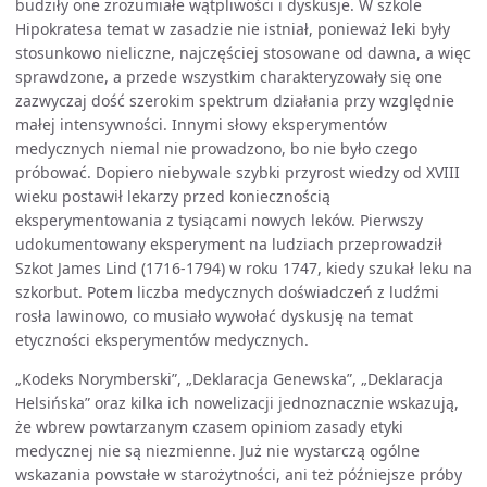
budziły one zrozumiałe wątpliwości i dyskusje. W szkole
Hipokratesa temat w zasadzie nie istniał, ponieważ leki były
stosunkowo nieliczne, najczęściej stosowane od dawna, a więc
sprawdzone, a przede wszystkim charakteryzowały się one
zazwyczaj dość szerokim spektrum działania przy względnie
małej intensywności. Innymi słowy eksperymentów
medycznych niemal nie prowadzono, bo nie było czego
próbować. Dopiero niebywale szybki przyrost wiedzy od XVIII
wieku postawił lekarzy przed koniecznością
eksperymentowania z tysiącami nowych leków. Pierwszy
udokumentowany eksperyment na ludziach przeprowadził
Szkot James Lind (1716-1794) w roku 1747, kiedy szukał leku na
szkorbut. Potem liczba medycznych doświadczeń z ludźmi
rosła lawinowo, co musiało wywołać dyskusję na temat
etyczności eksperymentów medycznych.
„Kodeks Norymberski”, „Deklaracja Genewska”, „Deklaracja
Helsińska”
oraz kilka ich nowelizacji jednoznacznie wskazują,
że wbrew powtarzanym czasem opiniom zasady etyki
medycznej nie są niezmienne. Już nie wystarczą ogólne
wskazania powstałe w starożytności, ani też późniejsze próby