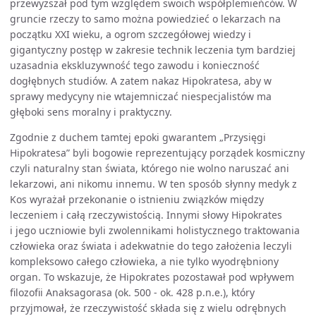
przewyższał pod tym względem swoich współplemieńców. W
gruncie rzeczy to samo można powiedzieć o lekarzach na
początku XXI wieku, a ogrom szczegółowej wiedzy i
gigantyczny postęp w zakresie technik leczenia tym bardziej
uzasadnia ekskluzywność tego zawodu i konieczność
dogłębnych studiów. A zatem nakaz Hipokratesa, aby w
sprawy medycyny nie wtajemniczać niespecjalistów ma
głęboki sens moralny i praktyczny.
Zgodnie z duchem tamtej epoki gwarantem „Przysięgi
Hipokratesa” byli bogowie reprezentujący porządek kosmiczny
czyli naturalny stan świata, którego nie wolno naruszać ani
lekarzowi, ani nikomu innemu. W ten sposób słynny medyk z
Kos wyrażał przekonanie o istnieniu związków między
leczeniem i całą rzeczywistością. Innymi słowy Hipokrates
i jego uczniowie byli zwolennikami holistycznego traktowania
człowieka oraz świata i adekwatnie do tego założenia leczyli
kompleksowo całego człowieka, a nie tylko wyodrębniony
organ. To wskazuje, że Hipokrates pozostawał pod wpływem
filozofii Anaksagorasa (ok. 500 - ok. 428 p.n.e.), który
przyjmował, że rzeczywistość składa się z wielu odrębnych