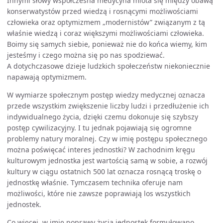
Innymi słowy współczesna medycyna miota się między obawą
konserwatystów przed wiedzą i rosnącymi możliwościami
człowieka oraz optymizmem „modernistów” związanym z tą
właśnie wiedzą i coraz większymi możliwościami człowieka.
Boimy się samych siebie, ponieważ nie do końca wiemy, kim
jesteśmy i czego można się po nas spodziewać.
A dotychczasowe dzieje ludzkich społeczeństw niekoniecznie
napawają optymizmem.
W wymiarze społecznym postęp wiedzy medycznej oznacza
przede wszystkim zwiększenie liczby ludzi i przedłużenie ich
indywidualnego życia, dzięki czemu dokonuje się szybszy
postęp cywilizacyjny. I tu jednak pojawiają się ogromne
problemy natury moralnej. Czy w imię postępu społecznego
można poświęcać interes jednostki? W zachodnim kręgu
kulturowym jednostka jest wartością samą w sobie, a rozwój
kultury w ciągu ostatnich 500 lat oznacza rosnącą troskę o
jednostkę właśnie. Tymczasem technika oferuje nam
możliwości, które nie zawsze poprawiają los wszystkich
jednostek.
Co więcej, w imię poprawy życia jednostek formułowano