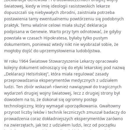
światowej, kiedy w imię ideologii rasistowskich lekarze
dopuszczali się niebywałych zbrodni, zaistniała potrzeba
postawienia tamy ewentualnemu powtórzeniu się podobnych
praktyk. Temu właśnie celowi miała służyć deklaracja
podpisana w Genewie. Warto przy tym odnotować, że gdyby
powstała w czasach Hipokratesa, byłaby tylko pustym
dokumentem, ponieważ wtedy nikt nie wyobrażał sobie, że
mogłoby dojść do uprzemysłowienia ludobójstwa.
W roku 1964 Światowe Stowarzyszenie Lekarzy opracowało
kolejny dokument odnoszący się do etyki lekarskiej pod nazwą
„Deklaracji Helsińskiej”, która miała regulować zasady
przeprowadzania eksperymentów medycznych z udziałem
ludzi. Ten zbiór wskazań również nawiązywał do tragicznych
wydarzeń drugiej wojny światowej, lecz z drugiej strony był
dowodem na to, że dokonał się ogromny postęp
technologiczny, który wymagał uporządkowania. Gwałtowny
przyrost liczby leków i technik leczniczych zmuszał badaczy do
prowadzenia coraz dokładniejszych eksperymentów zarówno
na zwierzętach, jak też z udziałem ludzi, lecz od początku