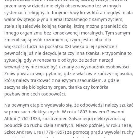
przemiany w dziedzinie etyki obserwowano też w innych
systemach religijnych. Innymi słowy krew, która niegdyś miała
walor świętego płynu niemal tożsamego z samym życiem,
stała się zaledwie kolejną tkanką, którą można przenieść do
innego organizmu bez konsekwencji moralnych. Tym samym
zmienił się sposób rozumienia, czym jest osoba: dla
większości ludzi na początku XXI wieku o jej specyfice z
pewnością już nie decyduje ta czy inna tkanka. Przypomina to
sytuację, gdy w renesansie odkryto, że żaden narząd
wewnętrzny nie może być uznany za wyznacznik osobowości.
Znów powraca więc pytanie, gdzie właściwie kończy się osoba,
którą należy traktować z należytym szacunkiem, a gdzie
zaczyna się biologiczny organ, tkanka czy komórka
pozbawione cech osobowości.
Na pewnym etapie wydawało się, że odpowiedzi należy szukać
w procesach elektrycznych. W roku 1803 bowiem Giovanni
Aldini (1762-1834, siostrzeniec Galvaniego) elektrycznością
pobudził do ruchu ciała zmarłych. Nieco później, w roku 1818,
Szkot Andrew Ure (1778-1857) za pomocą prądu wywołał ruchy