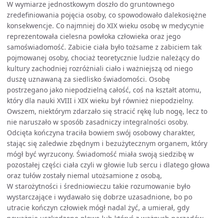
W wymiarze jednostkowym doszło do gruntownego
zredefiniowania pojęcia osoby, co spowodowało dalekosiężne
konsekwencje. Co najmniej do XIX wieku osobę w medycynie
reprezentowała cielesna powłoka człowieka oraz jego
samoświadomość. Zabicie ciała było tożsame z zabiciem tak
pojmowanej osoby, chociaż teoretycznie ludzie należący do
kultury zachodniej rozróżniali ciało i ważniejszą od niego
duszę uznawaną za siedlisko świadomości. Osobę
postrzegano jako niepodzielną całość, coś na kształt atomu,
który dla nauki XVIII i XIX wieku był również niepodzielny.
Owszem, niektórym zdarzało się stracić rękę lub nogę, lecz to
nie naruszało w sposób zasadniczy integralności osoby.
Odcięta kończyna traciła bowiem swój osobowy charakter,
stając się zaledwie zbędnym i bezużytecznym organem, który
mógł być wyrzucony. Świadomość miała swoją siedzibę w
pozostałej części ciała czyli w głowie lub sercu i dlatego głowa
oraz tułów zostały niemal utożsamione z osobą,
W starożytności i średniowieczu takie rozumowanie było
wystarczające i wydawało się dobrze uzasadnione, bo po
utracie kończyn człowiek mógł nadal żyć, a umierał, gdy