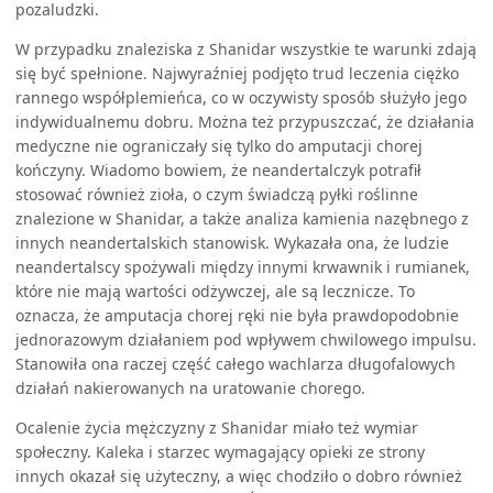
pozaludzki.
W przypadku znaleziska z Shanidar wszystkie te warunki zdają
się być spełnione. Najwyraźniej podjęto trud leczenia ciężko
rannego współplemieńca, co w oczywisty sposób służyło jego
indywidualnemu dobru. Można też przypuszczać, że działania
medyczne nie ograniczały się tylko do amputacji chorej
kończyny. Wiadomo bowiem, że neandertalczyk potrafił
stosować również zioła, o czym świadczą pyłki roślinne
znalezione w Shanidar, a także analiza kamienia nazębnego z
innych neandertalskich stanowisk. Wykazała ona, że ludzie
neandertalscy spożywali między innymi krwawnik i rumianek,
które nie mają wartości odżywczej, ale są lecznicze. To
oznacza, że amputacja chorej ręki nie była prawdopodobnie
jednorazowym działaniem pod wpływem chwilowego impulsu.
Stanowiła ona raczej część całego wachlarza długofalowych
działań nakierowanych na uratowanie chorego.
Ocalenie życia mężczyzny z Shanidar miało też wymiar
społeczny. Kaleka i starzec wymagający opieki ze strony
innych okazał się użyteczny, a więc chodziło o dobro również