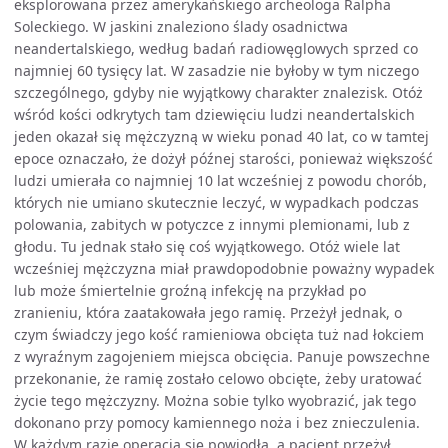
eksplorowana przez amerykańskiego archeologa Ralpha
Soleckiego. W jaskini znaleziono ślady osadnictwa
neandertalskiego, według badań radiowęglowych sprzed co
najmniej 60 tysięcy lat. W zasadzie nie byłoby w tym niczego
szczególnego, gdyby nie wyjątkowy charakter znalezisk. Otóż
wśród kości odkrytych tam dziewięciu ludzi neandertalskich
jeden okazał się mężczyzną w wieku ponad 40 lat, co w tamtej
epoce oznaczało, że dożył późnej starości, ponieważ większość
ludzi umierała co najmniej 10 lat wcześniej z powodu chorób,
których nie umiano skutecznie leczyć, w wypadkach podczas
polowania, zabitych w potyczce z innymi plemionami, lub z
głodu. Tu jednak stało się coś wyjątkowego. Otóż wiele lat
wcześniej mężczyzna miał prawdopodobnie poważny wypadek
lub może śmiertelnie groźną infekcję na przykład po
zranieniu, która zaatakowała jego ramię. Przeżył jednak, o
czym świadczy jego kość ramieniowa obcięta tuż nad łokciem
z wyraźnym zagojeniem miejsca obcięcia. Panuje powszechne
przekonanie, że ramię zostało celowo obcięte, żeby uratować
życie tego mężczyzny. Można sobie tylko wyobrazić, jak tego
dokonano przy pomocy kamiennego noża i bez znieczulenia.
W każdym razie operacja się powiodła, a pacjent przeżył,