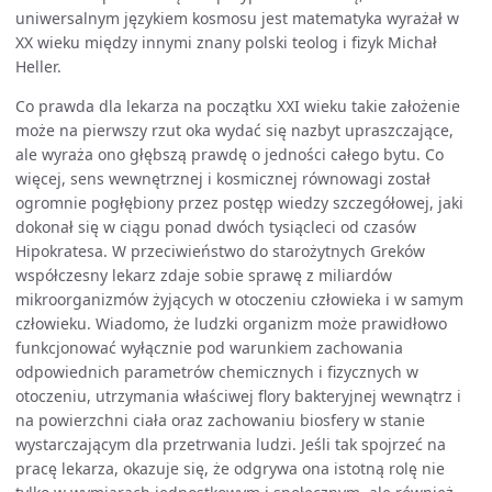
uniwersalnym językiem kosmosu jest matematyka wyrażał w
XX wieku między innymi znany polski teolog i fizyk Michał
Heller.
Co prawda dla lekarza na początku XXI wieku takie założenie
może na pierwszy rzut oka wydać się nazbyt upraszczające,
ale wyraża ono głębszą prawdę o jedności całego bytu. Co
więcej, sens wewnętrznej i kosmicznej równowagi został
ogromnie pogłębiony przez postęp wiedzy szczegółowej, jaki
dokonał się w ciągu ponad dwóch tysiącleci od czasów
Hipokratesa. W przeciwieństwo do starożytnych Greków
współczesny lekarz zdaje sobie sprawę z miliardów
mikroorganizmów żyjących w otoczeniu człowieka i w samym
człowieku. Wiadomo, że ludzki organizm może prawidłowo
funkcjonować wyłącznie pod warunkiem zachowania
odpowiednich parametrów chemicznych i fizycznych w
otoczeniu, utrzymania właściwej flory bakteryjnej wewnątrz i
na powierzchni ciała oraz zachowaniu biosfery w stanie
wystarczającym dla przetrwania ludzi. Jeśli tak spojrzeć na
pracę lekarza, okazuje się, że odgrywa ona istotną rolę nie