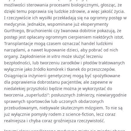
możliwości sterowania procesami biologicznymi, głosząc, że
dzięki temu poprawia się ludzkie zdrowie, a więc jakość życia.
I rzeczywiście ich wysiłki przekładają się na ogromny postęp w
medycynie. Jednakże, wspominane już eksperymenty
Gurthiego, Bruchonienki czy Iwanowa dobitnie pokazują, że
postęp jest opłacany ogromnym cierpieniem niektórych istot.
Transplantacje mogą czasem oznaczać handel ludzkimi
narządami, a nawet kupowanie dzieci, aby pobrać od nich
organy. Zapłodnienie
in vitro
może służyć leczeniu
bezpłodności, lub tworzeniu zarodków i płodów traktowanych
wyłącznie jako źródło komórek i tkanek do przeszczepów.
Osiągnięcia inżynierii genetycznej mogą być spożytkowane
dla poprawienia dobrostanu pacjentów, ale zapewne w
niedalekiej przyszłości będzie można je wykorzystać do
tworzenia „superludzi”: posłusznych żołnierzy, niewiarygodnie
sprawnych sportowców lub uczonych obdarzonych
przebudowanym, niebywale skutecznym mózgiem. To nie są
już wyłącznie pomysły rodem z science-fiction, lecz coraz
realniejsza i chyba coraz groźniejsza rzeczywistość.