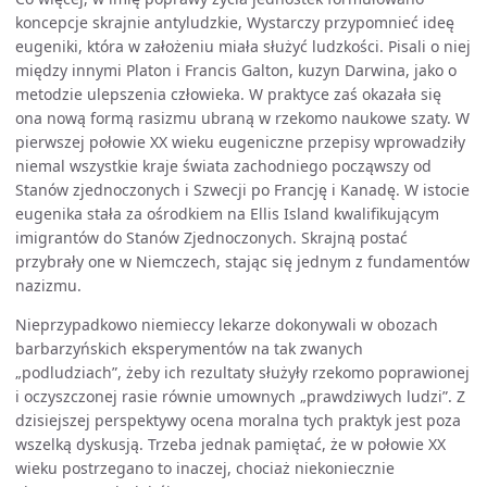
koncepcje skrajnie antyludzkie, Wystarczy przypomnieć ideę
eugeniki, która w założeniu miała służyć ludzkości. Pisali o niej
między innymi Platon i Francis Galton, kuzyn Darwina, jako o
metodzie ulepszenia człowieka. W praktyce zaś okazała się
ona nową formą rasizmu ubraną w rzekomo naukowe szaty. W
pierwszej połowie XX wieku eugeniczne przepisy wprowadziły
niemal wszystkie kraje świata zachodniego począwszy od
Stanów zjednoczonych i Szwecji po Francję i Kanadę. W istocie
eugenika stała za ośrodkiem na Ellis Island kwalifikującym
imigrantów do Stanów Zjednoczonych. Skrajną postać
przybrały one w Niemczech, stając się jednym z fundamentów
nazizmu.
Nieprzypadkowo niemieccy lekarze dokonywali w obozach
barbarzyńskich eksperymentów na tak zwanych
„podludziach”, żeby ich rezultaty służyły rzekomo poprawionej
i oczyszczonej rasie równie umownych „prawdziwych ludzi”. Z
dzisiejszej perspektywy ocena moralna tych praktyk jest poza
wszelką dyskusją. Trzeba jednak pamiętać, że w połowie XX
wieku postrzegano to inaczej, chociaż niekoniecznie