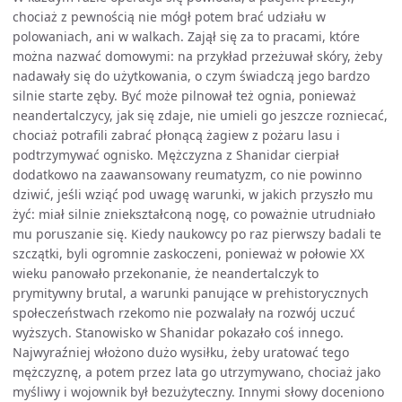
chociaż z pewnością nie mógł potem brać udziału w
polowaniach, ani w walkach. Zajął się za to pracami, które
można nazwać domowymi: na przykład przeżuwał skóry, żeby
nadawały się do użytkowania, o czym świadczą jego bardzo
silnie starte zęby. Być może pilnował też ognia, ponieważ
neandertalczycy, jak się zdaje, nie umieli go jeszcze rozniecać,
chociaż potrafili zabrać płonącą żagiew z pożaru lasu i
podtrzymywać ognisko. Mężczyzna z Shanidar cierpiał
dodatkowo na zaawansowany reumatyzm, co nie powinno
dziwić, jeśli wziąć pod uwagę warunki, w jakich przyszło mu
żyć: miał silnie zniekształconą nogę, co poważnie utrudniało
mu poruszanie się. Kiedy naukowcy po raz pierwszy badali te
szczątki, byli ogromnie zaskoczeni, ponieważ w połowie XX
wieku panowało przekonanie, że neandertalczyk to
prymitywny brutal, a warunki panujące w prehistorycznych
społeczeństwach rzekomo nie pozwalały na rozwój uczuć
wyższych. Stanowisko w Shanidar pokazało coś innego.
Najwyraźniej włożono dużo wysiłku, żeby uratować tego
mężczyznę, a potem przez lata go utrzymywano, chociaż jako
myśliwy i wojownik był bezużyteczny. Innymi słowy doceniono