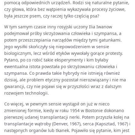
pomocą odpowiednich urządzeń. Rodzi się naturalne pytanie,
czy głowa, która bez wątpienia wykazywała procesy życiowe,
była jeszcze psem, czy raczej tylko częścią psa?
W tym samym czasie inny rosyjski uczony Ilia Iwanow
podejmował próby skrzyżowania człowieka i szympansa, a
potem przeszczepiania narządów między tymi gatunkami.
Jego wysiłki skończyły się niepowodzeniem w sensie
biologicznym, lecz wśród etyków wywołały gorące protesty.
Pytano, po co robić takie eksperymenty i kim byłaby
ewentualna istota powstała po skrzyżowaniu człowieka i
szympansa. Co prawda takie hybrydy nie istnieją również
dzisiaj, ale problem etyczny pozostał nierozwiązany i nie ma
gwarancji, czy nie pojawi się w przyszłości wraz z dalszym
rozwojem technologii.
Co więcej, w pewnym sensie wystąpił on już w nieco
zmienionej formie, kiedy w roku 1954 w Bostonie dokonano
pierwszej udanej transplantacji nerki. Potem przyszła kolej na
transplantacje wątroby (Denver, 1967), serca (Kapsztad, 1967) i
następnych organów lub tkanek. Pojawiło się pytanie, kim jest