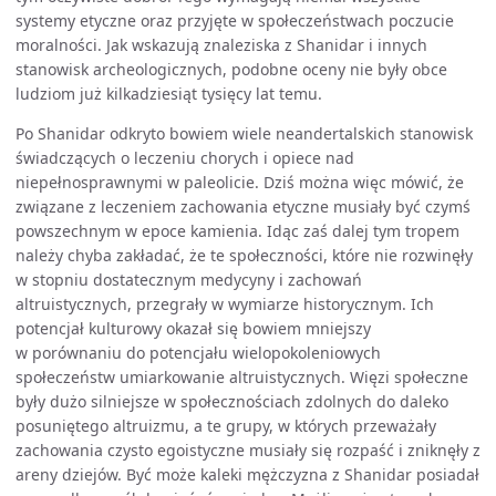
systemy etyczne oraz przyjęte w społeczeństwach poczucie
moralności. Jak wskazują znaleziska z Shanidar i innych
stanowisk archeologicznych, podobne oceny nie były obce
ludziom już kilkadziesiąt tysięcy lat temu.
Po Shanidar odkryto bowiem wiele neandertalskich stanowisk
świadczących o leczeniu chorych i opiece nad
niepełnosprawnymi w paleolicie. Dziś można więc mówić, że
związane z leczeniem zachowania etyczne musiały być czymś
powszechnym w epoce kamienia. Idąc zaś dalej tym tropem
należy chyba zakładać, że te społeczności, które nie rozwinęły
w stopniu dostatecznym medycyny i zachowań
altruistycznych, przegrały w wymiarze historycznym. Ich
potencjał kulturowy okazał się bowiem mniejszy
w porównaniu do potencjału wielopokoleniowych
społeczeństw umiarkowanie altruistycznych. Więzi społeczne
były dużo silniejsze w społecznościach zdolnych do daleko
posuniętego altruizmu, a te grupy, w których przeważały
zachowania czysto egoistyczne musiały się rozpaść i zniknęły z
areny dziejów. Być może kaleki mężczyzna z Shanidar posiadał