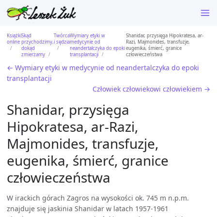
Książki
Skąd
Twórca
Wymiary etyki w
Shanidar, przysięga Hipokratesa, ar-
online
przychodzimy,
i sędzia
medycynie od
Razi, Majmonides, transfuzje,
dokąd
neandertalczyka do epoki
eugenika, śmierć, granice
zmierzamy
transplantacji
człowieczeństwa
← Wymiary etyki w medycynie od neandertalczyka do epoki
transplantacji
Człowiek człowiekowi człowiekiem →
Shanidar, przysięga
Hipokratesa, ar-Razi,
Majmonides, transfuzje,
eugenika, śmierć, granice
człowieczeństwa
W irackich górach Zagros na wysokości ok. 745 m n.p.m.
znajduje się jaskinia Shanidar w latach 1957-1961