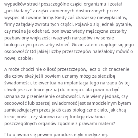
wypadków stracił poszczególne części organizmu i został
„poskładany” z części zamiennych dostarczonych przez
wyspecjalizowane firmy. Kiedy zaś okazał się niewypłacalny,
firmy zażądały zwrotu tych części. Pojawiło się jednak pytanie,
czy można je odebrać, ponieważ wtedy mężczyzna zostałby
pozbawiony większości ważnych narządów i w sensie
biologicznym przestałby istnieć. Gdzie zatem znajduje się jego
osobowość? Od jakiej liczby przeszczepów należałoby mówić o
nowej osobie?
A może chodzi nie o ilość przeszczepów, lecz o ich znaczenie
dla człowieka? Jeśli bowiem uznamy mózg za siedzibę
świadomości, to ewentualna implantacja tego narządu (w tej
chwili jeszcze teoretyczna) do innego ciała powinna być
uznana za przeniesienie osobowości. Nie wiemy jednak, czy
osobowość lub szerzej świadomość jest samodzielnym bytem
zamieszkującym przez jakiś czas biologiczne ciało, jak chcą
kreacjoniści, czy stanowi raczej funkcję działania
poszczególnych organów zgodnie z prawami materii?
I tu ujawnia się pewien paradoks etyki medycznej.