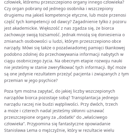
człowiek, któremu przeszczepiono organy innego człowieka?
Czy organ pobrany od jednego osobnika i wszczepiony
drugiemu ma jakieś kompetencje etyczne, lub może przenosi
część tych kompetencji od dawcy? Zagadnienie tylko z pozoru
jest akademickie. Większość z nas zgadza się, że biorca
zachowuje swoją tożsamość. Jednak mnożą się doniesienia o
zmianach osobowości u ludzi, którym przeszczepiono obce
narządy. Mówi się także o pozaświadomej pamięci tkankowej
podobno zdolnej do przechowywania informacji nabytych w
ciągu osobniczego życia. Na obecnym etapie rozwoju nauki
nie jesteśmy w stanie zweryfikować tych informacji. Być może
są one jedynie rezultatem przeżyć pacjenta i związanych z tym
przemian w jego psychice?
Poza tym można zapytać, do jakiej liczby wszczepionych
narządów biorca pozostaje sobą? Transplantacja jednego
narządu raczej nie budzi wątpliwości. Przy dwóch, trzech
a może i czterech nadal jesteśmy skłonni uznawać
przeszczepione organy za „dodatki” do „właściwego
człowieka”. Przypomina się fantastyczne opowiadanie
Stanisława Lema o mężczyźnie, który w rezultacie wielu