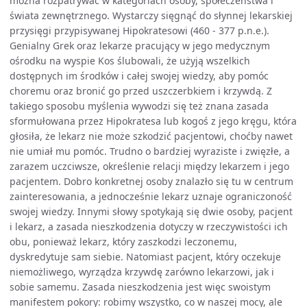
można rozpatrywać w kategoriach osoby, społeczeństwa i
świata zewnętrznego. Wystarczy sięgnąć do słynnej lekarskiej
przysięgi przypisywanej Hipokratesowi (460 - 377 p.n.e.).
Genialny Grek oraz lekarze pracujący w jego medycznym
ośrodku na wyspie Kos ślubowali, że użyją wszelkich
dostępnych im środków i całej swojej wiedzy, aby pomóc
choremu oraz bronić go przed uszczerbkiem i krzywdą. Z
takiego sposobu myślenia wywodzi się też znana zasada
sformułowana przez Hipokratesa lub kogoś z jego kręgu, która
głosiła, że lekarz nie może szkodzić pacjentowi, choćby nawet
nie umiał mu pomóc. Trudno o bardziej wyraziste i zwięzłe, a
zarazem uczciwsze, określenie relacji między lekarzem i jego
pacjentem. Dobro konkretnej osoby znalazło się tu w centrum
zainteresowania, a jednocześnie lekarz uznaje ograniczoność
swojej wiedzy. Innymi słowy spotykają się dwie osoby, pacjent
i lekarz, a zasada nieszkodzenia dotyczy w rzeczywistości ich
obu, ponieważ lekarz, który zaszkodzi leczonemu,
dyskredytuje sam siebie. Natomiast pacjent, który oczekuje
niemożliwego, wyrządza krzywdę zarówno lekarzowi, jak i
sobie samemu. Zasada nieszkodzenia jest więc swoistym
manifestem pokory: robimy wszystko, co w naszej mocy, ale