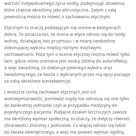
wartość indywidualnego życia osoby, podejmując działania,
które chętnie określimy jako altruistyczne. Zatem z całą
pewnością można tu mówić o zachowaniu etycznym.
Etycznym to znaczy poddającym się ocenie w kategoriach
dobra. To oznacza też, że ocena w etyce odnosi się do istoty
wolnej, działającej bez przymusu i w miarę swobodnie
dokonującej wyboru między różnymi możliwymi
zachowaniami. Poza tym o ocenie etycznej można mówić tylko
tam, gdzie istota oceniana jest osobą zdolną do autorefleksji,
a więc świadomą, że dokonuje pewnego wyboru oraz
świadomą tego, że każda z wybranych przez nią opcji pociąga
za sobą określone konsekwencje.
I wreszcie cechą zachowań etycznych jest ich
wielowymiarowość, ponieważ nigdy nie odnoszą się one tylko
do konkretnej jednostki czyli w przypadku medycyny do
pojedynczego pacjenta. Podjęcie działań leczniczych zawsze
ma określony wymiar społeczny, to znaczy, że dotyczy również
zbiorowości złożonej z jednostek. Co więcej odnosi się także
do świata zewnętrznego, a więc ma pewien wymiar ogólny,