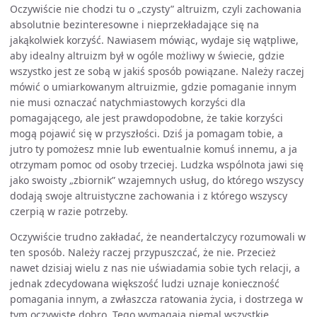
Oczywiście nie chodzi tu o „czysty” altruizm, czyli zachowania
absolutnie bezinteresowne i nieprzekładające się na
jakąkolwiek korzyść. Nawiasem mówiąc, wydaje się wątpliwe,
aby idealny altruizm był w ogóle możliwy w świecie, gdzie
wszystko jest ze sobą w jakiś sposób powiązane. Należy raczej
mówić o umiarkowanym altruizmie, gdzie pomaganie innym
nie musi oznaczać natychmiastowych korzyści dla
pomagającego, ale jest prawdopodobne, że takie korzyści
mogą pojawić się w przyszłości. Dziś ja pomagam tobie, a
jutro ty pomożesz mnie lub ewentualnie komuś innemu, a ja
otrzymam pomoc od osoby trzeciej. Ludzka wspólnota jawi się
jako swoisty „zbiornik” wzajemnych usług, do którego wszyscy
dodają swoje altruistyczne zachowania i z którego wszyscy
czerpią w razie potrzeby.
Oczywiście trudno zakładać, że neandertalczycy rozumowali w
ten sposób. Należy raczej przypuszczać, że nie. Przecież
nawet dzisiaj wielu z nas nie uświadamia sobie tych relacji, a
jednak zdecydowana większość ludzi uznaje konieczność
pomagania innym, a zwłaszcza ratowania życia, i dostrzega w
tym oczywiste dobro. Tego wymagają niemal wszystkie