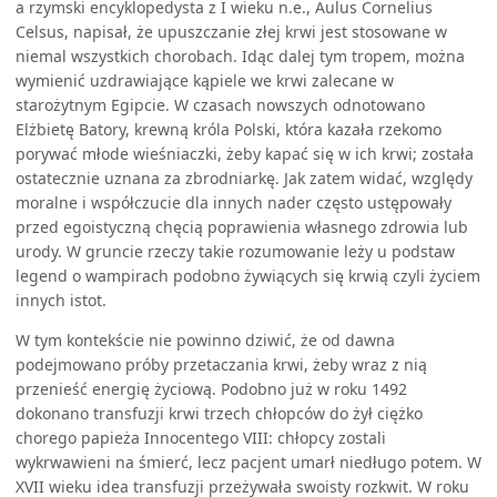
a rzymski encyklopedysta z I wieku n.e., Aulus Cornelius
Celsus, napisał, że upuszczanie złej krwi jest stosowane w
niemal wszystkich chorobach. Idąc dalej tym tropem, można
wymienić uzdrawiające kąpiele we krwi zalecane w
starożytnym Egipcie. W czasach nowszych odnotowano
Elżbietę Batory, krewną króla Polski, która kazała rzekomo
porywać młode wieśniaczki, żeby kapać się w ich krwi; została
ostatecznie uznana za zbrodniarkę. Jak zatem widać, względy
moralne i współczucie dla innych nader często ustępowały
przed egoistyczną chęcią poprawienia własnego zdrowia lub
urody. W gruncie rzeczy takie rozumowanie leży u podstaw
legend o wampirach podobno żywiących się krwią czyli życiem
innych istot.
W tym kontekście nie powinno dziwić, że od dawna
podejmowano próby przetaczania krwi, żeby wraz z nią
przenieść energię życiową. Podobno już w roku 1492
dokonano transfuzji krwi trzech chłopców do żył ciężko
chorego papieża Innocentego VIII: chłopcy zostali
wykrwawieni na śmierć, lecz pacjent umarł niedługo potem. W
XVII wieku idea transfuzji przeżywała swoisty rozkwit. W roku