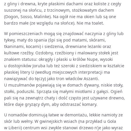
z gliny i drewna, kryte płaskimi dachami oraz koliste z cegły
suszonej na słońcu, z trzcinowym, stożkowatym dachem
(Dogon, Sosso, Malinke). Na ogół nie ma okien lub są one
bardzo małe (ze względu na słońce). Nie ma toalet.
W pomieszczeniach mogą się znajdować naczynia z gliny lub
tykwy, maty do spania (śpi się pod matami, skórami,
tkaninami, kocami) i siedzenia, drewniane leżanki oraz
kultowe rzeźby. Ozdobny, rzeźbiony i malowany stołek jest
znakiem statusu: okrągły i płaski u królów Nupe, wysoki
u dostojników Joruba lub też szeroki z siedziskiem w kształcie
płaskiej litery U (według miejscowych interpretacji ma
nawiązywać do tęczy) jako tron władców Aszanti.
U muzułmanów pojawiają się w domach dywany, niskie stoły,
stołki, poduszki. Sprząta się małymi miotłami z gałęzi. Ogień
pali się na zewnątrz chaty i dość często jest używane drewno,
które daje gryzący dym, aby odstraszać komary.
U nomadów dominują łatwe w demontażu, lekkie namioty ze
skór lub wełny. W gwinejskich wsiach (na przykład u Gola
w Liberii) centrum wsi zwykle stanowi drzewo n’je jako wyraz