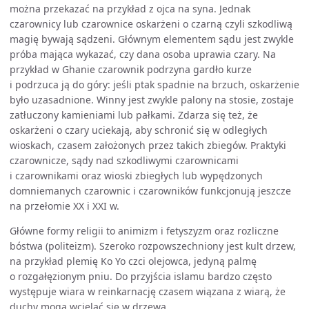
można przekazać na przykład z ojca na syna. Jednak
czarownicy lub czarownice oskarżeni o czarną czyli szkodliwą
magię bywają sądzeni. Głównym elementem sądu jest zwykle
próba mająca wykazać, czy dana osoba uprawia czary. Na
przykład w Ghanie czarownik podrzyna gardło kurze
i podrzuca ją do góry: jeśli ptak spadnie na brzuch, oskarżenie
było uzasadnione. Winny jest zwykle palony na stosie, zostaje
zatłuczony kamieniami lub pałkami. Zdarza się też, że
oskarżeni o czary uciekają, aby schronić się w odległych
wioskach, czasem założonych przez takich zbiegów. Praktyki
czarownicze, sądy nad szkodliwymi czarownicami
i czarownikami oraz wioski zbiegłych lub wypędzonych
domniemanych czarownic i czarowników funkcjonują jeszcze
na przełomie XX i XXI w.
Główne formy religii to animizm i fetyszyzm oraz rozliczne
bóstwa (politeizm). Szeroko rozpowszechniony jest kult drzew,
na przykład plemię Ko Yo czci olejowca, jedyną palmę
o rozgałęzionym pniu. Do przyjścia islamu bardzo często
występuje wiara w reinkarnację czasem wiązana z wiarą, że
duchy mogą wcielać się w drzewa.