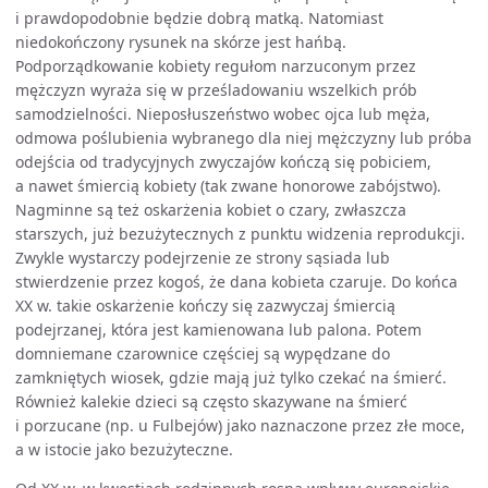
i prawdopodobnie będzie dobrą matką. Natomiast
niedokończony rysunek na skórze jest hańbą.
Podporządkowanie kobiety regułom narzuconym przez
mężczyzn wyraża się w prześladowaniu wszelkich prób
samodzielności. Nieposłuszeństwo wobec ojca lub męża,
odmowa poślubienia wybranego dla niej mężczyzny lub próba
odejścia od tradycyjnych zwyczajów kończą się pobiciem,
a nawet śmiercią kobiety (tak zwane honorowe zabójstwo).
Nagminne są też oskarżenia kobiet o czary, zwłaszcza
starszych, już bezużytecznych z punktu widzenia reprodukcji.
Zwykle wystarczy podejrzenie ze strony sąsiada lub
stwierdzenie przez kogoś, że dana kobieta czaruje. Do końca
XX w. takie oskarżenie kończy się zazwyczaj śmiercią
podejrzanej, która jest kamienowana lub palona. Potem
domniemane czarownice częściej są wypędzane do
zamkniętych wiosek, gdzie mają już tylko czekać na śmierć.
Również kalekie dzieci są często skazywane na śmierć
i porzucane (np. u Fulbejów) jako naznaczone przez złe moce,
a w istocie jako bezużyteczne.