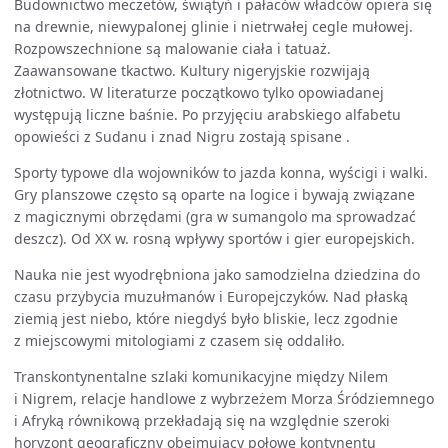
Budownictwo meczetów, świątyń i pałaców władców opiera się
na drewnie, niewypalonej glinie i nietrwałej cegle mułowej.
Rozpowszechnione są malowanie ciała i tatuaż.
Zaawansowane tkactwo. Kultury nigeryjskie rozwijają
złotnictwo. W literaturze początkowo tylko opowiadanej
występują liczne baśnie. Po przyjęciu arabskiego alfabetu
opowieści z Sudanu i znad Nigru zostają spisane .
Sporty typowe dla wojowników to jazda konna, wyścigi i walki.
Gry planszowe często są oparte na logice i bywają związane
z magicznymi obrzędami (gra w sumangolo ma sprowadzać
deszcz). Od XX w. rosną wpływy sportów i gier europejskich.
Nauka nie jest wyodrębniona jako samodzielna dziedzina do
czasu przybycia muzułmanów i Europejczyków. Nad płaską
ziemią jest niebo, które niegdyś było bliskie, lecz zgodnie
z miejscowymi mitologiami z czasem się oddaliło.
Transkontynentalne szlaki komunikacyjne między Nilem
i Nigrem, relacje handlowe z wybrzeżem Morza Śródziemnego
i Afryką równikową przekładają się na względnie szeroki
horyzont geograficzny obejmujący połowę kontynentu