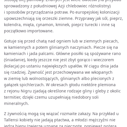
sprowadzony z południowej Azji chlebowiec różnolistny)
i sposobów przyrządzania potraw. Po europejskiej kolonizacji
upowszechniają się orzeszki ziemne. Przyprawy jak sól, pieprz,
kolendra, mięta, cynamon, kminek, pieprz turecki i inne są
początkowo importowane.
Gotuje się przed chatą nad ogniem lub w ziemnych piecach,
w kamiennych a potem glinianych naczyniach. Piecze się na
kamieniach i jada palcami. Główne posiłki są spożywane rano
(śniadanie), kiedy jeszcze nie jest zbyt gorąco i wieczorem
(kolacja) po ustaniu największych upałów. W ciągu dnia jada
się rzadziej. Żywność jest przechowywana we wkopanych
w ziemię lub wolnostojących, glinianych albo plecionych z
gałązek spichlerzach. W okresach głodu niektóre plemiona
z rejonu Nigru zjadają określone rodzaje gliny i gleby z okolic
termitier, dzięki czemu uzupełniają niedobory soli
mineralnych.
Z żywnością mogą się wiązać rozmaite zakazy. Na przykład u
Tallensi kobiety nie jadają ptactwa, a młodzi mężczyźni nie
jedzą hieny (zwierzę uznane za nieczyste, ponieważ pożera