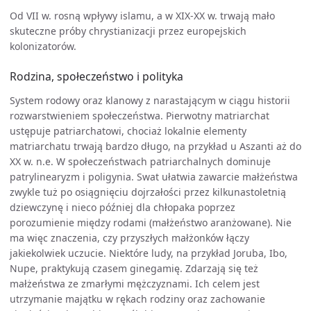
Od VII w. rosną wpływy islamu, a w XIX-XX w. trwają mało
skuteczne próby chrystianizacji przez europejskich
kolonizatorów.
Rodzina, społeczeństwo i polityka
System rodowy oraz klanowy z narastającym w ciągu historii
rozwarstwieniem społeczeństwa. Pierwotny matriarchat
ustępuje patriarchatowi, chociaż lokalnie elementy
matriarchatu trwają bardzo długo, na przykład u Aszanti aż do
XX w. n.e. W społeczeństwach patriarchalnych dominuje
patrylinearyzm i poligynia. Swat ułatwia zawarcie małżeństwa
zwykle tuż po osiągnięciu dojrzałości przez kilkunastoletnią
dziewczynę i nieco później dla chłopaka poprzez
porozumienie między rodami (małżeństwo aranżowane). Nie
ma więc znaczenia, czy przyszłych małżonków łączy
jakiekolwiek uczucie. Niektóre ludy, na przykład Joruba, Ibo,
Nupe, praktykują czasem ginegamię. Zdarzają się też
małżeństwa ze zmarłymi mężczyznami. Ich celem jest
utrzymanie majątku w rękach rodziny oraz zachowanie