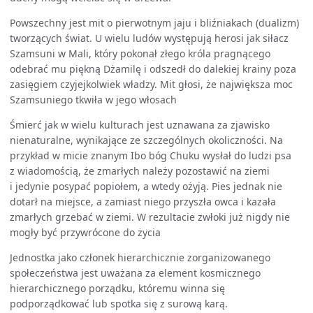
Powszechny jest mit o pierwotnym jaju i bliźniakach (dualizm)
tworzących świat. U wielu ludów występują herosi jak siłacz
Szamsuni w Mali, który pokonał złego króla pragnącego
odebrać mu piękną Dżamilę i odszedł do dalekiej krainy poza
zasięgiem czyjejkolwiek władzy. Mit głosi, że największa moc
Szamsuniego tkwiła w jego włosach
Śmierć jak w wielu kulturach jest uznawana za zjawisko
nienaturalne, wynikające ze szczególnych okoliczności. Na
przykład w micie znanym Ibo bóg Chuku wysłał do ludzi psa
z wiadomością, że zmarłych należy pozostawić na ziemi
i jedynie posypać popiołem, a wtedy ożyją. Pies jednak nie
dotarł na miejsce, a zamiast niego przyszła owca i kazała
zmarłych grzebać w ziemi. W rezultacie zwłoki już nigdy nie
mogły być przywrócone do życia
Jednostka jako członek hierarchicznie zorganizowanego
społeczeństwa jest uważana za element kosmicznego
hierarchicznego porządku, któremu winna się
podporządkować lub spotka się z surową karą.