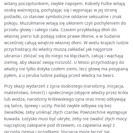
witany poczęstunkiem, zwykle napojem. Kobiety Fulbe witają
osobę ważniejszą, pochylając się i wypinając w jej stronę
pośladki, co stanowi symboliczne oddanie seksualne i znak
pokoju. Muzułmanie witają się ukłonem czyli pochyleniem do
przodu głowy i całego ciała. Czasem przykładają dłoń do
własnej piersi lub podają sobie prawe dłonie, a w Sudanie
wcześniej całują wnętrze własnej dłoni. W wielu krajach ludzie
przychodzący do władcy muszą zakładać jak najgorsze
ubrania i zbliżać się do niego na klęczkach, całują i wąchają
ziemię, aby okazać swoją niższość. U Mossi przychodzący do
władcy nie tylko dotyka czołem ziemi, lecz głowę ma posypaną
pyłem, a u Joruba ludzie padają przed władcą na twarz.
Przy okazji wydarzeń z życia osobistego (narodziny, inicjacja,
małżeństwo, śmierć) i społecznego (objęcie władzy przez króla
lub wodza, narodziny królewskiego syna oraz inne) odbywają
się tańce, śpiewy i uczty. Poród zwykle odbywa się bez
świadków, żeby uniknąć złych czarów. Powszechnie występuje
kuwada. Łożysko musi być ukryte, żeby nie zwabić złych mocy:
najczęściej zakopane pod drzewem, co zapewnia więź z
ojczystą ziemią i przodkami. Inicjacja może łączyć się