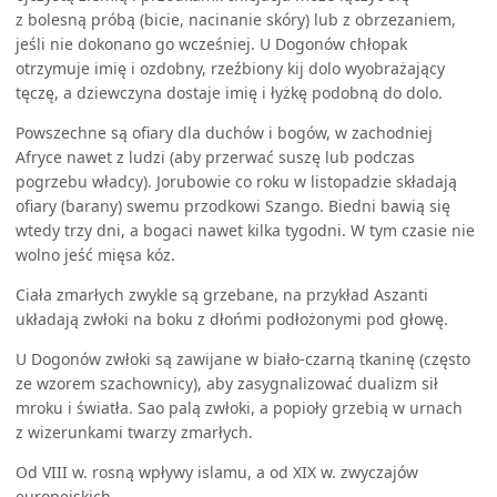
z bolesną próbą (bicie, nacinanie skóry) lub z obrzezaniem,
jeśli nie dokonano go wcześniej. U Dogonów chłopak
otrzymuje imię i ozdobny, rzeźbiony kij dolo wyobrażający
tęczę, a dziewczyna dostaje imię i łyżkę podobną do dolo.
Powszechne są ofiary dla duchów i bogów, w zachodniej
Afryce nawet z ludzi (aby przerwać suszę lub podczas
pogrzebu władcy). Jorubowie co roku w listopadzie składają
ofiary (barany) swemu przodkowi Szango. Biedni bawią się
wtedy trzy dni, a bogaci nawet kilka tygodni. W tym czasie nie
wolno jeść mięsa kóz.
Ciała zmarłych zwykle są grzebane, na przykład Aszanti
układają zwłoki na boku z dłońmi podłożonymi pod głowę.
U Dogonów zwłoki są zawijane w biało-czarną tkaninę (często
ze wzorem szachownicy), aby zasygnalizować dualizm sił
mroku i światła. Sao palą zwłoki, a popioły grzebią w urnach
z wizerunkami twarzy zmarłych.
Od VIII w. rosną wpływy islamu, a od XIX w. zwyczajów
europejskich.