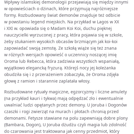
Wpływy islamskiej demonologii przejawiają się między innymi
w opowieściach o dżinach, które przyjmują najróżniejsze
formy. Rozbudowany świat demonów znajduje też odbicie
w powstaniu legend miejskich. Na przykład w Lagos w XX
i XXI w. opowiada się o Madam Koi Koi, duchu pięknej
nauczycielki wyrzuconej z pracy, która pojawia się w szkole,
żeby stukaniem wysokich obcasów brzmiącym jak koi-koi
zapowiadać swoją zemstę. Ze szkołą wiąże się też znana
w różnych wersjach opowieść o uczennicy noszącej imię
Oroma lub Rebecca, która zadziwia wszystkich wspaniałą,
wyjątkowo elegancką fryzurą. Którejś nocy jej koleżanka
obudziła się i z przerażeniem zobaczyła, że Oroma zdjęła
głowę z ramion i starannie zaplatała włosy.
Rozbudowane rytuały magiczne, egzorcyzmy i liczne amulety
(na przykład kauri i tykwa) mają odpędzać zło i ewentualnie
uwalniać ludzi opętanych przez demony. U Joruba i Dogonów
czaszki i rogi zwierząt na murach i płotach chronią przed
demonami. Fetysze stawiane na polu zapewniają dobre plony
(Bambara, Dogon), U Joruba dżudżu czyli magia lub zdolność
do czarowania jest traktowana jak cenny przedmiot, który