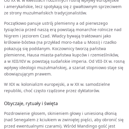
Od XX w. w kwestiach rodzinnych rosną wpływy europejskie
i amerykańskie, lecz spotykają się z gwałtownym sprzeciwem
ze strony muzułmańskich tradycjonalistów.
Początkowo panuje ustrój plemienny a od pierwszego
tysiąclecia przed naszą erą powstają monarchie rolnicze nad
Nigrem i jeziorem Czad. Władcy bywają traktowani jako
królowie-bóstwa (na przykład moro-naba u Mossi) i rzadko
pokazują się poddanym. Koczownicy tworzą państwa
plemienne, Hausa miasta-państwa kupców i rzemieślników,
a w XIII/XIV w. powstają sudańskie imperia. Od VIII-IX w. rosną
wpływy ideologii muzułmańskiej, a szariat stopniowo staje się
obowiązującym prawem.
W XIX w. kolonializm europejski, a w XX w. samodzielne
republiki, choć często rządzone przez dyktatorów.
Obyczaje, rytuały i święta
Pozdrowienie głosem, skinieniem głowy i uniesioną dłonią
(nad Senegalem z kciukiem w zwiniętej pięści, aby obronić się
przed ewentualnymi czarami). Wśród Mandingo gość jest