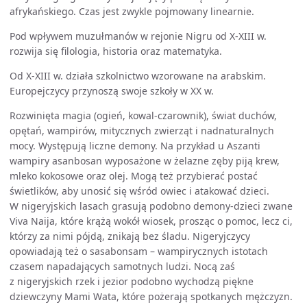
afrykańskiego. Czas jest zwykle pojmowany linearnie.
Pod wpływem muzułmanów w rejonie Nigru od X-XIII w.
rozwija się filologia, historia oraz matematyka.
Od X-XIII w. działa szkolnictwo wzorowane na arabskim.
Europejczycy przynoszą swoje szkoły w XX w.
Rozwinięta magia (ogień, kowal-czarownik), świat duchów,
opętań, wampirów, mitycznych zwierząt i nadnaturalnych
mocy. Występują liczne demony. Na przykład u Aszanti
wampiry asanbosan wyposażone w żelazne zęby piją krew,
mleko kokosowe oraz olej. Mogą też przybierać postać
świetlików, aby unosić się wśród owiec i atakować dzieci.
W nigeryjskich lasach grasują podobno demony-dzieci zwane
Viva Naija, które krążą wokół wiosek, prosząc o pomoc, lecz ci,
którzy za nimi pójdą, znikają bez śladu. Nigeryjczycy
opowiadają też o sasabonsam – wampirycznych istotach
czasem napadających samotnych ludzi. Nocą zaś
z nigeryjskich rzek i jezior podobno wychodzą piękne
dziewczyny Mami Wata, które pożerają spotkanych mężczyzn.