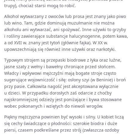
trupy), chociaż starsi mogą to robić.
Alkohol wytwarzany z owoców lub prosa jest znany jako piwo
lub wino. Tam, gdzie dominują muzułmanie nie można
alkoholu ani wytwarzać, ani spożywać. Inne używki to grzyby
i rośliny zawierające substancje halucynogenne, potem kawa,
a od XVII w. znany jest tytoń (głównie fajka). W XX w.
upowszechniają się również inne używki oraz narkotyki.
Typowym strojem są przepaski biodrowe z łyka oraz luźne,
jasne szaty z wełny i bawełny chroniące przed słońcem.
Władcy i wpływowi mężczyźni mają bogate stroje często
sugerujące wojowniczość i siłę: osłony szyi (w Beninie) i broń
przy pasie. Całkowita nagość jest akceptowana wyłącznie
u dzieci. W przypadku dorosłych zaś odarcie z choćby
najskromniejszej odzieży jest poniżające i bywa stosowane
wobec pokonanych i wziętych do niewoli wrogów.
Piękny mężczyzna powinien być wysoki i silny. U kobiet liczą
się cechy świadczące o płodności: szerokie biodra i duże
piersi, czasem podkreślane przez strój (zwłaszcza ozdoby