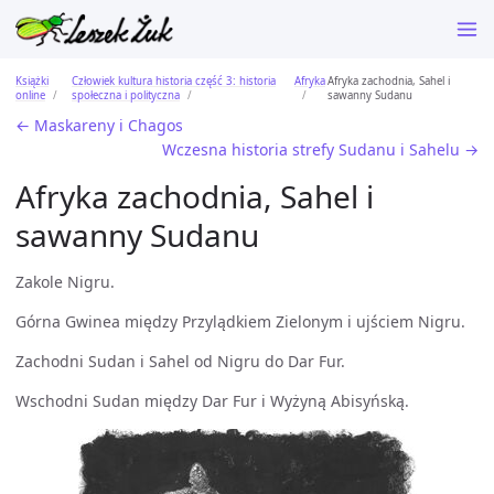
Książki
Człowiek kultura historia część 3: historia
Afryka
Afryka zachodnia, Sahel i
online
społeczna i polityczna
sawanny Sudanu
← Maskareny i Chagos
Wczesna historia strefy Sudanu i Sahelu →
Afryka zachodnia, Sahel i
sawanny Sudanu
Zakole Nigru.
Górna Gwinea między Przylądkiem Zielonym i ujściem Nigru.
Zachodni Sudan i Sahel od Nigru do Dar Fur.
Wschodni Sudan między Dar Fur i Wyżyną Abisyńską.