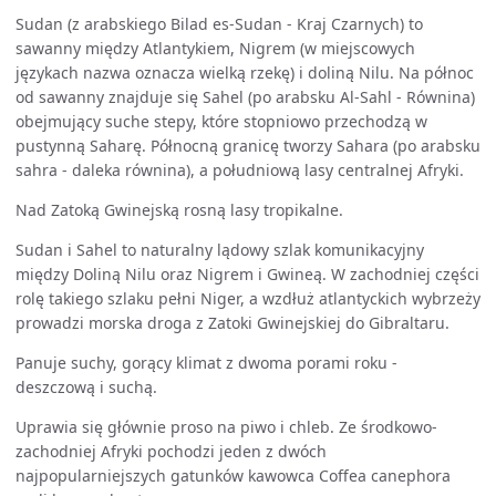
Sudan (z arabskiego Bilad es-Sudan - Kraj Czarnych) to
sawanny między Atlantykiem, Nigrem (w miejscowych
językach nazwa oznacza wielką rzekę) i doliną Nilu. Na północ
od sawanny znajduje się Sahel (po arabsku Al-Sahl - Równina)
obejmujący suche stepy, które stopniowo przechodzą w
pustynną Saharę. Północną granicę tworzy Sahara (po arabsku
sahra - daleka równina), a południową lasy centralnej Afryki.
Nad Zatoką Gwinejską rosną lasy tropikalne.
Sudan i Sahel to naturalny lądowy szlak komunikacyjny
między Doliną Nilu oraz Nigrem i Gwineą. W zachodniej części
rolę takiego szlaku pełni Niger, a wzdłuż atlantyckich wybrzeży
prowadzi morska droga z Zatoki Gwinejskiej do Gibraltaru.
Panuje suchy, gorący klimat z dwoma porami roku -
deszczową i suchą.
Uprawia się głównie proso na piwo i chleb. Ze środkowo-
zachodniej Afryki pochodzi jeden z dwóch
najpopularniejszych gatunków kawowca Coffea canephora