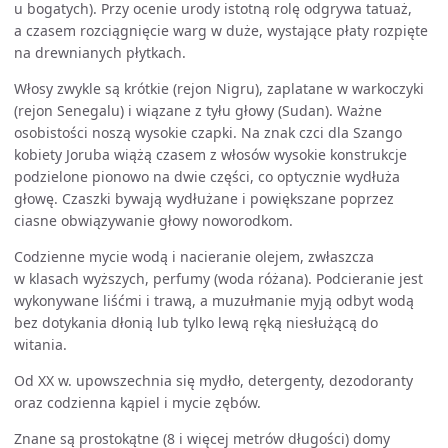
u bogatych). Przy ocenie urody istotną rolę odgrywa tatuaż,
a czasem rozciągnięcie warg w duże, wystające płaty rozpięte
na drewnianych płytkach.
Włosy zwykle są krótkie (rejon Nigru), zaplatane w warkoczyki
(rejon Senegalu) i wiązane z tyłu głowy (Sudan). Ważne
osobistości noszą wysokie czapki. Na znak czci dla Szango
kobiety Joruba wiążą czasem z włosów wysokie konstrukcje
podzielone pionowo na dwie części, co optycznie wydłuża
głowę. Czaszki bywają wydłużane i powiększane poprzez
ciasne obwiązywanie głowy noworodkom.
Codzienne mycie wodą i nacieranie olejem, zwłaszcza
w klasach wyższych, perfumy (woda różana). Podcieranie jest
wykonywane liśćmi i trawą, a muzułmanie myją odbyt wodą
bez dotykania dłonią lub tylko lewą ręką niesłużącą do
witania.
Od XX w. upowszechnia się mydło, detergenty, dezodoranty
oraz codzienna kąpiel i mycie zębów.
Znane są prostokątne (8 i więcej metrów długości) domy