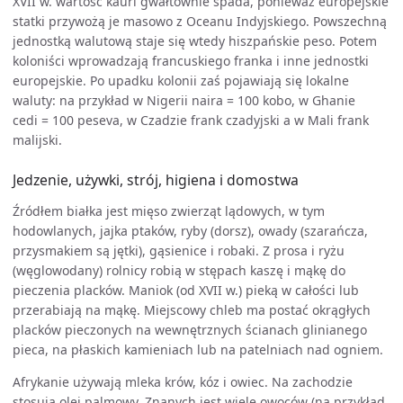
XVII w. wartość kauri gwałtownie spada, ponieważ europejskie
statki przywożą je masowo z Oceanu Indyjskiego. Powszechną
jednostką walutową staje się wtedy hiszpańskie peso. Potem
koloniści wprowadzają francuskiego franka i inne jednostki
europejskie. Po upadku kolonii zaś pojawiają się lokalne
waluty: na przykład w Nigerii naira = 100 kobo, w Ghanie
cedi = 100 peseva, w Czadzie frank czadyjski a w Mali frank
malijski.
Jedzenie, używki, strój, higiena i domostwa
Źródłem białka jest mięso zwierząt lądowych, w tym
hodowlanych, jajka ptaków, ryby (dorsz), owady (szarańcza,
przysmakiem są jętki), gąsienice i robaki. Z prosa i ryżu
(węglowodany) rolnicy robią w stępach kaszę i mąkę do
pieczenia placków. Maniok (od XVII w.) pieką w całości lub
przerabiają na mąkę. Miejscowy chleb ma postać okrągłych
placków pieczonych na wewnętrznych ścianach glinianego
pieca, na płaskich kamieniach lub na patelniach nad ogniem.
Afrykanie używają mleka krów, kóz i owiec. Na zachodzie
stosują olej palmowy. Znanych jest wiele owoców (na przykład