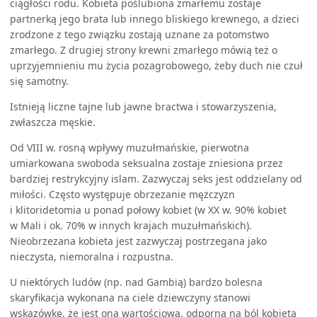
ciągłości rodu. Kobieta poślubiona zmarłemu zostaje
partnerką jego brata lub innego bliskiego krewnego, a dzieci
zrodzone z tego związku zostają uznane za potomstwo
zmarłego. Z drugiej strony krewni zmarłego mówią też o
uprzyjemnieniu mu życia pozagrobowego, żeby duch nie czuł
się samotny.
Istnieją liczne tajne lub jawne bractwa i stowarzyszenia,
zwłaszcza męskie.
Od VIII w. rosną wpływy muzułmańskie, pierwotna
umiarkowana swoboda seksualna zostaje zniesiona przez
bardziej restrykcyjny islam. Zazwyczaj seks jest oddzielany od
miłości. Często występuje obrzezanie mężczyzn
i klitoridetomia u ponad połowy kobiet (w XX w. 90% kobiet
w Mali i ok. 70% w innych krajach muzułmańskich).
Nieobrzezana kobieta jest zazwyczaj postrzegana jako
nieczysta, niemoralna i rozpustna.
U niektórych ludów (np. nad Gambią) bardzo bolesna
skaryfikacja wykonana na ciele dziewczyny stanowi
wskazówkę, że jest ona wartościową, odporną na ból kobietą