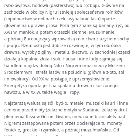
rybołówstwa, hodowli (pasterstwo) lub rozboju. Głównie na
zachodzie w okolicy Nigru istnieją społeczeństwa rolników
(kopieniactwo w dolinach rzek i wypalanie lasu) oparte
głównie na uprawie prosa. Poza tym znane są banany, ryż, od
XVII w. maniok, a potem orzeszki ziemne. Muzułmanie
a później Europejczycy wprowadzą rolnictwo z użyciem sochy
i pługu. Rzemiosło jest dobrze rozwinięte, w tym obróbka
drewna, wyroby z gliny i metalu, tkactwo. W zachodniej części
działają kopalnie złota i soli. Hausa i inne ludy zajmują się
handlem między doliną Nilu i Nigrem oraz między Morzem
Śródziemnym i strefą lasów na południu (głównie złoto, sól
i niewolnicy). Od XX w. postępuje uprzemysłowienie.
Energetyka oparta jest na spalaniu drewna i suszonego
nawozu, a w XX w. także węgla i ropy.
Najstarszą walutą są sól, bydło, metale, muszelki kauri i inne
cenione przedmioty (żelazne motyki w Sudanie, żelazny drut
plemienia Kissi w Górnej Gwinei, miedziane bransolety nad
Nigrem) zastępowane potem przez docierające tu monety
fenickie, greckie i rzymskie, a później muzułmańskie. Od