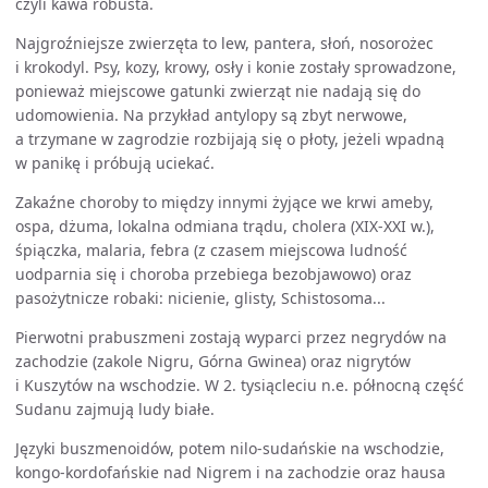
czyli kawa robusta.
Najgroźniejsze zwierzęta to lew, pantera, słoń, nosorożec
i krokodyl. Psy, kozy, krowy, osły i konie zostały sprowadzone,
ponieważ miejscowe gatunki zwierząt nie nadają się do
udomowienia. Na przykład antylopy są zbyt nerwowe,
a trzymane w zagrodzie rozbijają się o płoty, jeżeli wpadną
w panikę i próbują uciekać.
Zakaźne choroby to między innymi żyjące we krwi ameby,
ospa, dżuma, lokalna odmiana trądu, cholera (XIX-XXI w.),
śpiączka, malaria, febra (z czasem miejscowa ludność
uodparnia się i choroba przebiega bezobjawowo) oraz
pasożytnicze robaki: nicienie, glisty, Schistosoma...
Pierwotni prabuszmeni zostają wyparci przez negrydów na
zachodzie (zakole Nigru, Górna Gwinea) oraz nigrytów
i Kuszytów na wschodzie. W 2. tysiącleciu n.e. północną część
Sudanu zajmują ludy białe.
Języki buszmenoidów, potem nilo-sudańskie na wschodzie,
kongo-kordofańskie nad Nigrem i na zachodzie oraz hausa