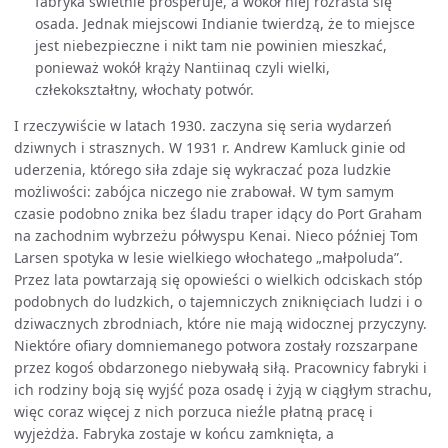
fabryka świetnie prosperuje, a wokół niej rozrasta się
osada. Jednak miejscowi Indianie twierdzą, że to miejsce
jest niebezpieczne i nikt tam nie powinien mieszkać,
ponieważ wokół krąży Nantiinaq czyli wielki,
człekokształtny, włochaty potwór.
I rzeczywiście w latach 1930. zaczyna się seria wydarzeń
dziwnych i strasznych. W 1931 r. Andrew Kamluck ginie od
uderzenia, którego siła zdaje się wykraczać poza ludzkie
możliwości: zabójca niczego nie zrabował. W tym samym
czasie podobno znika bez śladu traper idący do Port Graham
na zachodnim wybrzeżu półwyspu Kenai. Nieco później Tom
Larsen spotyka w lesie wielkiego włochatego „małpoluda”.
Przez lata powtarzają się opowieści o wielkich odciskach stóp
podobnych do ludzkich, o tajemniczych zniknięciach ludzi i o
dziwacznych zbrodniach, które nie mają widocznej przyczyny.
Niektóre ofiary domniemanego potwora zostały rozszarpane
przez kogoś obdarzonego niebywałą siłą. Pracownicy fabryki i
ich rodziny boją się wyjść poza osadę i żyją w ciągłym strachu,
więc coraz więcej z nich porzuca nieźle płatną pracę i
wyjeżdża. Fabryka zostaje w końcu zamknięta, a