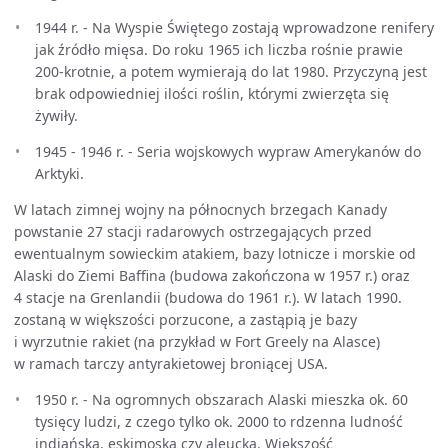
1944 r. - Na Wyspie Świętego zostają wprowadzone renifery
jak źródło mięsa. Do roku 1965 ich liczba rośnie prawie
200-krotnie, a potem wymierają do lat 1980. Przyczyną jest
brak odpowiedniej ilości roślin, którymi zwierzęta się
żywiły.
1945 - 1946 r. - Seria wojskowych wypraw Amerykanów do
Arktyki.
W latach zimnej wojny na północnych brzegach Kanady
powstanie 27 stacji radarowych ostrzegających przed
ewentualnym sowieckim atakiem, bazy lotnicze i morskie od
Alaski do Ziemi Baffina (budowa zakończona w 1957 r.) oraz
4 stacje na Grenlandii (budowa do 1961 r.). W latach 1990.
zostaną w większości porzucone, a zastąpią je bazy
i wyrzutnie rakiet (na przykład w Fort Greely na Alasce)
w ramach tarczy antyrakietowej broniącej USA.
1950 r. - Na ogromnych obszarach Alaski mieszka ok. 60
tysięcy ludzi, z czego tylko ok. 2000 to rdzenna ludność
indiańska, eskimoska czy aleucka. Większość