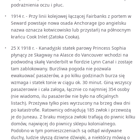
podrażnienia oczu i płuc.
1914 r. - Przy linii kolejowej łączącej Fairbanks z portem w
Seward powstaje nowa osada Anchorage (po angielsku
nazwa oznacza kotwicowisko lub przystań) na północnym
krańcu Cook Inlet (Zatoka Cooka).
25 X 1918 r. - Kanadyjski statek parowy Princess Sophia
płynący ze Skagway na Alasce do Vancouver wchodzi na
podwodną skałę Vanderbilt w fiordzie Lynn Canal i zostaje
tam zablokowany. Burzliwa pogoda nie pozwala
ewakuować pasażerów, a po kilku godzinach burza się
wzmaga i statek tonie w ciągu ok. 30 minut. Giną wszyscy
pasażerowie i cała załoga, łącznie co najmniej 354 osoby
(nie wiadomo, ilu pasażerów nie było na oficjalnych
listach). Przeżywa tylko pies wyrzucony na brzeg dwa dni
po katastrofie. Ratownicy odnajdują 185 zwłok i przewożą
je do Juneau. Z braku miejsca zwłoki trafiają do piwnic kilku
domów, najwięcej do piwnicy sklepu kolonialnego.
Podobno w tym pomieszczeniach są odtąd widywane
duchy, ludzie słyszą dziwne dźwięki, a niektórzy mówią o