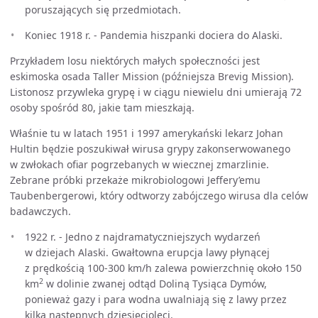
poruszających się przedmiotach.
Koniec 1918 r. - Pandemia hiszpanki dociera do Alaski.
Przykładem losu niektórych małych społeczności jest
eskimoska osada Taller Mission (późniejsza Brevig Mission).
Listonosz przywleka grypę i w ciągu niewielu dni umierają 72
osoby spośród 80, jakie tam mieszkają.
Właśnie tu w latach 1951 i 1997 amerykański lekarz Johan
Hultin będzie poszukiwał wirusa grypy zakonserwowanego
w zwłokach ofiar pogrzebanych w wiecznej zmarzlinie.
Zebrane próbki przekaże mikrobiologowi Jeffery’emu
Taubenbergerowi, który odtworzy zabójczego wirusa dla celów
badawczych.
1922 r. - Jedno z najdramatyczniejszych wydarzeń
w dziejach Alaski. Gwałtowna erupcja lawy płynącej
z prędkością 100-300 km/h zalewa powierzchnię około 150
2
km
w dolinie zwanej odtąd Doliną Tysiąca Dymów,
ponieważ gazy i para wodna uwalniają się z lawy przez
kilka następnych dziesięcioleci.