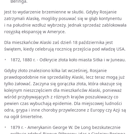
Beringa.
Jest to wydarzenie brzemienne w skutki. Gdyby Rosjanie
zatrzymali Alaskę, mogliby posuwać się w głąb kontynentu
i na południe wzdłuż wybrzeży. Jednak sprzedaż zablokowała
rosyjską ekspansję w Ameryce.
Dla mieszkańców Alaski zaś dzień 18 października jest
świętem, kiedy celebrują rocznicę przejścia pod władzę USA.
1872, 1880 r. - Odkrycie złota koło miasta Sitka i w Juneau.
Gdyby złoto znaleziono kilka lat wcześniej, Rosjanie
prawdopodobnie nie sprzedaliby Alaski, lecz teraz mogą już
tylko żałować. Zaczyna się gorączka złota, która okazuje się
kolejnym nieszczęściem dla mieszkańców Alaski, ponieważ
wśród przybywających z różnych krajów poszukiwaczy co
pewien czas wybuchają epidemie. Dla miejscowej ludności
odra, grypa i inne choroby przywleczone z Europy czy Azji są
na ogół śmiertelne.
1879 r. - Amerykanin George W. De Long bezskutecznie
próbuje zdobyć Biegun Północny, idąc z Cieśniny Beringa.