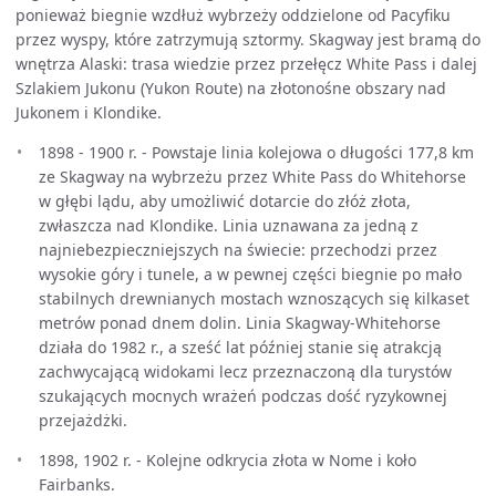
ponieważ biegnie wzdłuż wybrzeży oddzielone od Pacyfiku
przez wyspy, które zatrzymują sztormy. Skagway jest bramą do
wnętrza Alaski: trasa wiedzie przez przełęcz White Pass i dalej
Szlakiem Jukonu (Yukon Route) na złotonośne obszary nad
Jukonem i Klondike.
1898 - 1900 r. - Powstaje linia kolejowa o długości 177,8 km
ze Skagway na wybrzeżu przez White Pass do Whitehorse
w głębi lądu, aby umożliwić dotarcie do złóż złota,
zwłaszcza nad Klondike. Linia uznawana za jedną z
najniebezpieczniejszych na świecie: przechodzi przez
wysokie góry i tunele, a w pewnej części biegnie po mało
stabilnych drewnianych mostach wznoszących się kilkaset
metrów ponad dnem dolin. Linia Skagway-Whitehorse
działa do 1982 r., a sześć lat później stanie się atrakcją
zachwycającą widokami lecz przeznaczoną dla turystów
szukających mocnych wrażeń podczas dość ryzykownej
przejażdżki.
1898, 1902 r. - Kolejne odkrycia złota w Nome i koło
Fairbanks.