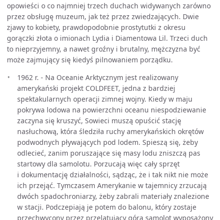
opowieści o co najmniej trzech duchach widywanych zarówno
przez obsługę muzeum, jak też przez zwiedzających. Dwie
zjawy to kobiety, prawdopodobnie prostytutki z okresu
gorączki złota o imionach Lydia i Diamentowa Lil. Trzeci duch
to nieprzyjemny, a nawet groźny i brutalny, mężczyzna być
może zajmujący się kiedyś pilnowaniem porządku.
1962 r. - Na Oceanie Arktycznym jest realizowany
amerykański projekt COLDFEET, jedna z bardziej
spektakularnych operacji zimnej wojny. Kiedy w maju
pokrywa lodowa na powierzchni oceanu niespodziewanie
zaczyna się kruszyć, Sowieci muszą opuścić stację
nasłuchową, która śledziła ruchy amerykańskich okrętów
podwodnych pływających pod lodem. Spieszą się, żeby
odlecieć, zanim poruszające się masy lodu zniszczą pas
startowy dla samolotu. Porzucają więc cały sprzęt
i dokumentację działalności, sądząc, że i tak nikt nie może
ich przejąć. Tymczasem Amerykanie w tajemnicy zrzucają
dwóch spadochroniarzy, żeby zabrali materiały znalezione
w stacji. Podczepiają je potem do balonu, który zostaje
przechwycony przez przelatujący górą samolot wyposażony