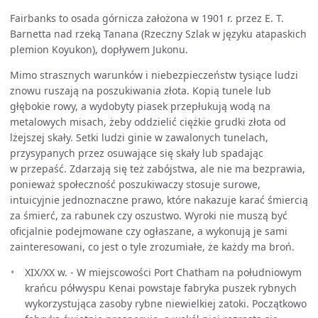
Fairbanks to osada górnicza założona w 1901 r. przez E. T.
Barnetta nad rzeką Tanana (Rzeczny Szlak w języku atapaskich
plemion Koyukon), dopływem Jukonu.
Mimo strasznych warunków i niebezpieczeństw tysiące ludzi
znowu ruszają na poszukiwania złota. Kopią tunele lub
głębokie rowy, a wydobyty piasek przepłukują wodą na
metalowych misach, żeby oddzielić ciężkie grudki złota od
lżejszej skały. Setki ludzi ginie w zawalonych tunelach,
przysypanych przez osuwające się skały lub spadając
w przepaść. Zdarzają się też zabójstwa, ale nie ma bezprawia,
ponieważ społeczność poszukiwaczy stosuje surowe,
intuicyjnie jednoznaczne prawo, które nakazuje karać śmiercią
za śmierć, za rabunek czy oszustwo. Wyroki nie muszą być
oficjalnie podejmowane czy ogłaszane, a wykonują je sami
zainteresowani, co jest o tyle zrozumiałe, że każdy ma broń.
XIX/XX w. - W miejscowości Port Chatham na południowym
krańcu półwyspu Kenai powstaje fabryka puszek rybnych
wykorzystująca zasoby rybne niewielkiej zatoki. Początkowo