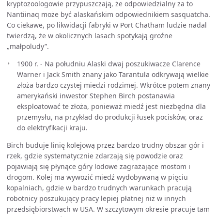
kryptozoologowie przypuszczają, że odpowiedzialny za to
Nantiinaq może być alaskańskim odpowiednikiem sasquatcha.
Co ciekawe, po likwidacji fabryki w Port Chatham ludzie nadal
twierdzą, że w okolicznych lasach spotykają groźne
„małpoludy”.
1900 r. - Na południu Alaski dwaj poszukiwacze Clarence
Warner i Jack Smith znany jako Tarantula odkrywają wielkie
złoża bardzo czystej miedzi rodzimej. Wkrótce potem znany
amerykański inwestor Stephen Birch postanawia
eksploatować te złoża, ponieważ miedź jest niezbędna dla
przemysłu, na przykład do produkcji łusek pocisków, oraz
do elektryfikacji kraju.
Birch buduje linię kolejową przez bardzo trudny obszar gór i
rzek, gdzie systematycznie zdarzają się powodzie oraz
pojawiają się płynące góry lodowe zagrażające mostom i
drogom. Kolej ma wywozić miedź wydobywaną w pięciu
kopalniach, gdzie w bardzo trudnych warunkach pracują
robotnicy poszukujący pracy lepiej płatnej niż w innych
przedsiębiorstwach w USA. W szczytowym okresie pracuje tam