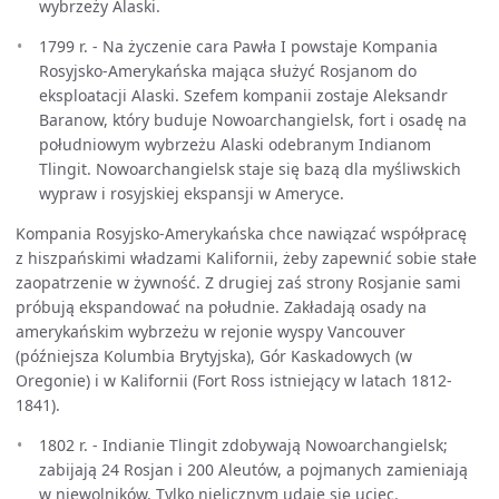
wybrzeży Alaski.
1799 r. - Na życzenie cara Pawła I powstaje Kompania
Rosyjsko-Amerykańska mająca służyć Rosjanom do
eksploatacji Alaski. Szefem kompanii zostaje Aleksandr
Baranow, który buduje Nowoarchangielsk, fort i osadę na
południowym wybrzeżu Alaski odebranym Indianom
Tlingit. Nowoarchangielsk staje się bazą dla myśliwskich
wypraw i rosyjskiej ekspansji w Ameryce.
Kompania Rosyjsko-Amerykańska chce nawiązać współpracę
z hiszpańskimi władzami Kalifornii, żeby zapewnić sobie stałe
zaopatrzenie w żywność. Z drugiej zaś strony Rosjanie sami
próbują ekspandować na południe. Zakładają osady na
amerykańskim wybrzeżu w rejonie wyspy Vancouver
(późniejsza Kolumbia Brytyjska), Gór Kaskadowych (w
Oregonie) i w Kalifornii (Fort Ross istniejący w latach 1812-
1841).
1802 r. - Indianie Tlingit zdobywają Nowoarchangielsk;
zabijają 24 Rosjan i 200 Aleutów, a pojmanych zamieniają
w niewolników. Tylko nielicznym udaje się uciec.