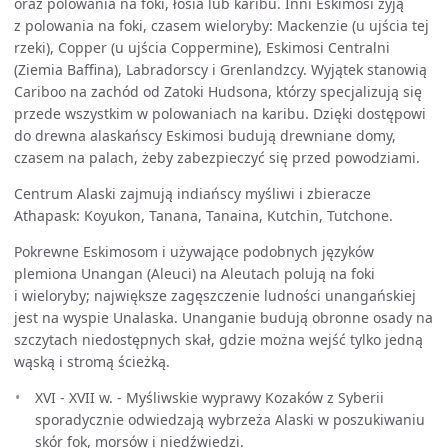
oraz polowania na foki, łosia lub karibu. Inni Eskimosi żyją
z polowania na foki, czasem wieloryby: Mackenzie (u ujścia tej
rzeki), Copper (u ujścia Coppermine), Eskimosi Centralni
(Ziemia Baffina), Labradorscy i Grenlandzcy. Wyjątek stanowią
Cariboo na zachód od Zatoki Hudsona, którzy specjalizują się
przede wszystkim w polowaniach na karibu. Dzięki dostępowi
do drewna alaskańscy Eskimosi budują drewniane domy,
czasem na palach, żeby zabezpieczyć się przed powodziami.
Centrum Alaski zajmują indiańscy myśliwi i zbieracze
Athapask: Koyukon, Tanana, Tanaina, Kutchin, Tutchone.
Pokrewne Eskimosom i używające podobnych języków
plemiona Unangan (Aleuci) na Aleutach polują na foki
i wieloryby; największe zagęszczenie ludności unangańskiej
jest na wyspie Unalaska. Unanganie budują obronne osady na
szczytach niedostępnych skał, gdzie można wejść tylko jedną
wąską i stromą ścieżką.
XVI - XVII w. - Myśliwskie wyprawy Kozaków z Syberii
sporadycznie odwiedzają wybrzeża Alaski w poszukiwaniu
skór fok, morsów i niedźwiedzi.