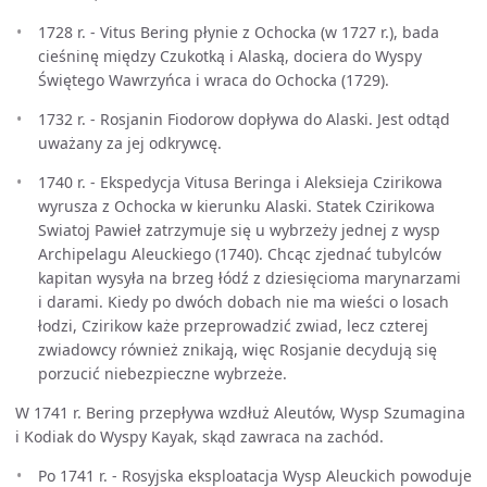
1728 r. - Vitus Bering płynie z Ochocka (w 1727 r.), bada
cieśninę między Czukotką i Alaską, dociera do Wyspy
Świętego Wawrzyńca i wraca do Ochocka (1729).
1732 r. - Rosjanin Fiodorow dopływa do Alaski. Jest odtąd
uważany za jej odkrywcę.
1740 r. - Ekspedycja Vitusa Beringa i Aleksieja Czirikowa
wyrusza z Ochocka w kierunku Alaski. Statek Czirikowa
Swiatoj Pawieł zatrzymuje się u wybrzeży jednej z wysp
Archipelagu Aleuckiego (1740). Chcąc zjednać tubylców
kapitan wysyła na brzeg łódź z dziesięcioma marynarzami
i darami. Kiedy po dwóch dobach nie ma wieści o losach
łodzi, Czirikow każe przeprowadzić zwiad, lecz czterej
zwiadowcy również znikają, więc Rosjanie decydują się
porzucić niebezpieczne wybrzeże.
W 1741 r. Bering przepływa wzdłuż Aleutów, Wysp Szumagina
i Kodiak do Wyspy Kayak, skąd zawraca na zachód.
Po 1741 r. - Rosyjska eksploatacja Wysp Aleuckich powoduje