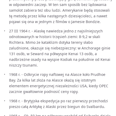
w odpowiedni zaczep. W ten sam sposób bez lądowania
samolot zabiera też obu ludzi. Amerykanie będą stosowali
tę metodę przez kilka następnych dziesięcioleci, a nawet
pojawi się ona w jednym z filmów o Jamesie Bondzie.
27 III 1964 r. - Alaskę nawiedza jedno z najsilniejszych
odnotowanych w historii trzęsień ziemi: 8-9,2 w skali
Richtera. Mimo że kataklizm dotyka tereny słabo
zaludnione, okazuje się niebezpieczny: w Anchorage ginie
131 osób, w Seward na półwyspie Kenai 13 osób, a
nadbrzeżne osady na wyspie Kodiak na południe od Kenai
niszczy tsunami.
1968 r. - Odkrycie ropy naftowej na Alasce koło Prudhoe
Bay. Za kilka lat złoża na Alasce okażą się istotnym
elementem energetycznej niezależności USA, kiedy OPEC
zacznie gwałtownie podnosić ceny ropy.
1968 r. - Brytyjska ekspedycja po raz pierwszy przechodzi
pieszo całą Arktykę z Alaski przez biegun do Svalbardu.
1968 r. - Ok. 50 km na północny wschód od Faibanks działa