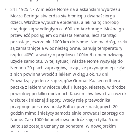
24 I 1925 r. - W mieście Nome na alaskańskim wybrzeżu
Morza Beringa stwierdza się błonicę u dwanaściorga
dzieci. Wkrótce wybucha epidemia, a lek na tę chorobę
znajduje się w odległym o 1600 km Anchorage. Można go
przewieźć pociągiem do miasta Nenana, lecz stamtąd
pozostaje jeszcze ok. 1000 km do Nome. Nie ma dróg, rzeki
są zamarznięte a więc nieżeglowne, panują temperatury
o
rzędu -40
C, a wiatry o prędkości 100km/h uniemożliwiają
użycie samolotu. W tej sytuacji władze Nome wysyłają do
Nenana 20 psich zaprzęgów, licząc, że przynajmniej część
z nich powinna wrócić z lekiem w ciągu ok. 13 dni.
Prowadzący jeden z zaprzęgów Gunnar Kaasen odbiera
paczkę z lekiem w wiosce Bluf 1 lutego. Niestety, w drodze
powrotnej po kilku godzinach Kaasen chwilowo traci wzrok
w skutek śnieżnej ślepoty. Wtedy rolę przewodnika
przejmuje pies rasy husky Balto i przez następnych 20
godzin mimo śnieżycy samodzielnie prowadzi zaprzęg do
Nome. Cała 1000-kilometrowa podróż zajęła tylko 6 dni.
Balto zaś zostaje uznany za bohatera. W nowojorskim