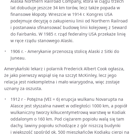
Alaska Northern Railroad Company, która w ciągu trzech
lat dobuduje jeszcze 34 km torów, lecz także popada w
finansowe kłopoty. Wreszcie w 1914 r. Kongres USA
podejmuje decyzję o zakupieniu linii od Northern Railroad
i postanawia sfinansować budowę linii kolejowej z Seward
do Fairbanks. W 1985 r. rząd federalny USA przekaże linię
w ręce rządu stanowego Alaski.
1906 r. - Amerykanie przenoszą stolicę Alaski z Sitki do
Juneau.
Amerykański lekarz i polarnik Frederick Albert Cook ogłasza,
że jako pierwszy wspiął się na szczyt McKinley, lecz jego
relacja jest niekompletna i mało wiarygodna, więc zostaje
uznany za oszusta.
1912 r - Potężna (VEI = 6) erupcja wulkanu Novarupta na
Alasce jest słyszalna nawet w odległości 1000 km, a popiół
wulkaniczny tworzy kilkucentymetrową warstwę w Kodiak
oddalonym o 160 km. Pod ciężarem popiołu walą się tam
dachy, lawiny popiołu schodzące z gór niszczą budynki
i większość spośród ok. 500 mieszkańców Kodiaku cierpi na