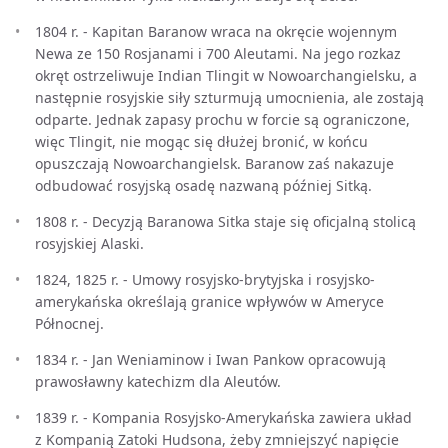
1804 r. - Kapitan Baranow wraca na okręcie wojennym
Newa ze 150 Rosjanami i 700 Aleutami. Na jego rozkaz
okręt ostrzeliwuje Indian Tlingit w Nowoarchangielsku, a
następnie rosyjskie siły szturmują umocnienia, ale zostają
odparte. Jednak zapasy prochu w forcie są ograniczone,
więc Tlingit, nie mogąc się dłużej bronić, w końcu
opuszczają Nowoarchangielsk. Baranow zaś nakazuje
odbudować rosyjską osadę nazwaną później Sitką.
1808 r. - Decyzją Baranowa Sitka staje się oficjalną stolicą
rosyjskiej Alaski.
1824, 1825 r. - Umowy rosyjsko-brytyjska i rosyjsko-
amerykańska określają granice wpływów w Ameryce
Północnej.
1834 r. - Jan Weniaminow i Iwan Pankow opracowują
prawosławny katechizm dla Aleutów.
1839 r. - Kompania Rosyjsko-Amerykańska zawiera układ
z Kompanią Zatoki Hudsona, żeby zmniejszyć napięcie