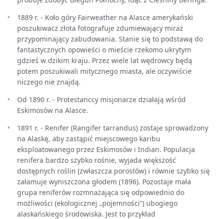
1889 r. - Koło góry Fairweather na Alasce amerykański
poszukiwacz złota fotografuje zdumiewający miraż
przypominający zabudowania. Stanie się to podstawą do
fantastycznych opowieści o mieście rzekomo ukrytym
gdzieś w dzikim kraju. Przez wiele lat wędrowcy będą
potem poszukiwali mitycznego miasta, ale oczywiście
niczego nie znajdą.
Od 1890 r. - Protestanccy misjonarze działają wśród
Eskimosów na Alasce.
1891 r. - Renifer (Rangifer tarrandus) zostaje sprowadzony
na Alaskę, aby zastąpić miejscowego karibu
eksploatowanego przez Eskimosów i Indian. Populacja
renifera bardzo szybko rośnie, wyjada większość
dostępnych roślin (zwłaszcza porostów) i równie szybko się
załamuje wyniszczona głodem (1896). Pozostaje mała
grupa reniferów rozmnażająca się odpowiednio do
możliwości (ekologicznej „pojemności”) ubogiego
alaskańskiego środowiska. Jest to przykład