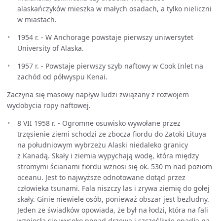
alaskańczyków mieszka w małych osadach, a tylko nieliczni
w miastach.
1954 r. - W Anchorage powstaje pierwszy uniwersytet
University of Alaska.
1957 r. - Powstaje pierwszy szyb naftowy w Cook Inlet na
zachód od półwyspu Kenai.
Zaczyna się masowy napływ ludzi związany z rozwojem
wydobycia ropy naftowej.
8 VII 1958 r. - Ogromne osuwisko wywołane przez
trzęsienie ziemi schodzi ze zbocza fiordu do Zatoki Lituya
na południowym wybrzeżu Alaski niedaleko granicy
z Kanadą. Skały i ziemia wypychają wodę, która między
stromymi ścianami fiordu wznosi się ok. 530 m nad poziom
oceanu. Jest to najwyższe odnotowane dotąd przez
człowieka tsunami. Fala niszczy las i zrywa ziemię do gołej
skały. Ginie niewiele osób, ponieważ obszar jest bezludny.
Jeden ze świadków opowiada, że był na łodzi, która na fali
wzniosła się wysoko ponad drzewa i szczęśliwie opadła na