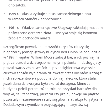
dno zatoki.
1959 r. - Alaska zyskuje status samodzielnego stanu
w ramach Stanów Zjednoczonych.
1961 r. - Władze samorządowe Skagway zakładają muzeum
poświęcone gorączce złota. Turystyka staje się istotnym
źródłem dochodów miasta.
Szczególnym powodzeniem wśród turystów cieszy się
niepozorny jednopiętrowy budynek Red Onion Saloon, gdzie
w 1897 r. kapitan William Moore założył bar, a rok później na
piętrze burdel z dziesięcioma małymi pokoikami obsługujący
poszukiwaczy złota. Właściciel przedsiębiorstwa wymyślił
ciekawy sposób wybierania dziewcząt przez klientów. Każdą z
nich reprezentowała podobna do niej laleczka, która stała,
jeżeli dana dziewczyna była akurat dostępna. Mimo że
budynek pełnił potem różne role, na przykład baraków dla
wojska, sali tanecznej, piekarni czy pralni, pokoje na piętrze
pozostały niezmienione i stały się główną atrakcją turystyczną.
Dodatkowym czynnikiem przyciągającym turystów są