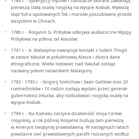
1784 r. - Syberyjscy myśliwi i handlarze skórami zakładają
pierwszą stałą osadę rosyjską na wyspie Kodiak. Wywożą
stąd futra upolowanych fok i morsów poszukiwane przede
wszystkim w Chinach.
1786 r. - Rosjanin G. Pribyłow odkrywa wulkaniczne Wyspy
Pribyłowa na północ od Aleutów.
1791 r. - A. Malaspina nawiązuje kontakt z ludem Tlingit
w zatoce Yakutat w południowej Alasce i zbiera dane
etnograficzne. Wielki lodowiec nad Yakutat zostaje
nazwany potem nazwiskiem Malaspiny.
1792 - 1793 r. - Grigorij Szelichow i Iwan Golikow oraz 20
rzemieślników i 10 rodzin zostają wysłani przez generał-
gubernatora Irkucka, aby rozbudować rosyjską osadę na
wyspie Kodiak.
1794 r. - Na Kodiaku zaczyna działalność misja Cerkwi
rosyjskiej, a rok później Rosjanie budują tam pierwszą
w Ameryce świątynię prawosławną. W następnych latach
powstanie sieć prawosławnych parafii rozsianych wzdłuż