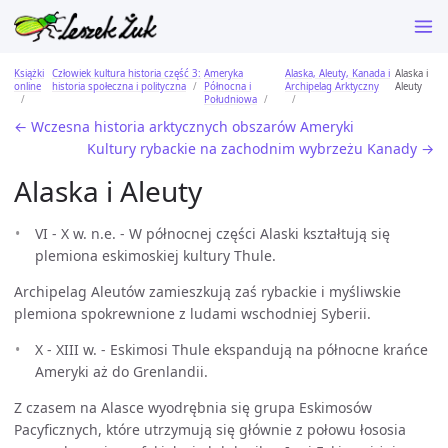
Książki
Człowiek kultura historia część 3:
Ameryka
Alaska, Aleuty, Kanada i
Alaska i
online
historia społeczna i polityczna
Północna i
Archipelag Arktyczny
Aleuty
Południowa
← Wczesna historia arktycznych obszarów Ameryki
Kultury rybackie na zachodnim wybrzeżu Kanady →
Alaska i Aleuty
VI - X w. n.e. - W północnej części Alaski kształtują się
plemiona eskimoskiej kultury Thule.
Archipelag Aleutów zamieszkują zaś rybackie i myśliwskie
plemiona spokrewnione z ludami wschodniej Syberii.
X - XIII w. - Eskimosi Thule ekspandują na północne krańce
Ameryki aż do Grenlandii.
Z czasem na Alasce wyodrębnia się grupa Eskimosów
Pacyficznych, które utrzymują się głównie z połowu łososia