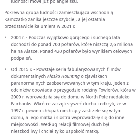
ludności mówi już po angielsku.
Pokrewna grupa ludności zamieszkująca wschodnią
Kamczatkę zanika jeszcze szybciej, a jej ostatnia
przedstawicielka umiera w 2021 r.
2004 r. - Podczas wyjątkowo gorącego i suchego lata
dochodzi do ponad 700 pożarów, które niszczą 2,6 miliona
ha na Alasce. Ponad 420 pożarów było wynikiem celowych
podpaleń.
Od 2015 r. - Powstaje seria fabularyzowanych filmów
dokumentalnych
Alaska Haunting
o zjawiskach
paranormalnych zaobserwowanych w tym kraju. Jeden z
odcinków opowiada o przygodzie rodziny Fowlerów, która w
2009 r. wprowadziła się do domu w North Pole niedaleko
Fairbanks. Wkrótce zaczęli słyszeć ducha i odkryli, że w
1997 r. pewien chłopak niechcący zastrzelił się w tym
domu, a jego matka i siostra wyprowadziły się do innej
miejscowości. Według relacji filmowej duch był
nieszkodliwy i chciał tylko uspokoić matkę.