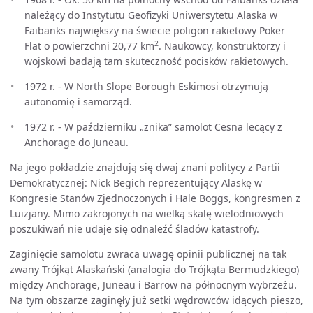
należący do Instytutu Geofizyki Uniwersytetu Alaska w
Faibanks największy na świecie poligon rakietowy Poker
2
Flat o powierzchni 20,77 km
. Naukowcy, konstruktorzy i
wojskowi badają tam skuteczność pocisków rakietowych.
1972 r. - W North Slope Borough Eskimosi otrzymują
autonomię i samorząd.
1972 r. - W październiku „znika” samolot Cesna lecący z
Anchorage do Juneau.
Na jego pokładzie znajdują się dwaj znani politycy z Partii
Demokratycznej: Nick Begich reprezentujący Alaskę w
Kongresie Stanów Zjednoczonych i Hale Boggs, kongresmen z
Luizjany. Mimo zakrojonych na wielką skalę wielodniowych
poszukiwań nie udaje się odnaleźć śladów katastrofy.
Zaginięcie samolotu zwraca uwagę opinii publicznej na tak
zwany Trójkąt Alaskański (analogia do Trójkąta Bermudzkiego)
między Anchorage, Juneau i Barrow na północnym wybrzeżu.
Na tym obszarze zaginęły już setki wędrowców idących pieszo,