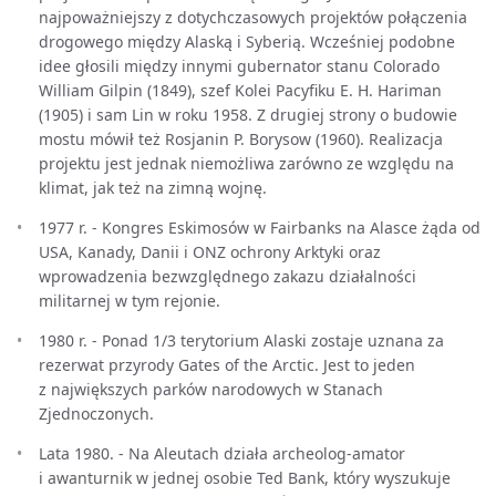
najpoważniejszy z dotychczasowych projektów połączenia
drogowego między Alaską i Syberią. Wcześniej podobne
idee głosili między innymi gubernator stanu Colorado
William Gilpin (1849), szef Kolei Pacyfiku E. H. Hariman
(1905) i sam Lin w roku 1958. Z drugiej strony o budowie
mostu mówił też Rosjanin P. Borysow (1960). Realizacja
projektu jest jednak niemożliwa zarówno ze względu na
klimat, jak też na zimną wojnę.
1977 r. - Kongres Eskimosów w Fairbanks na Alasce żąda od
USA, Kanady, Danii i ONZ ochrony Arktyki oraz
wprowadzenia bezwzględnego zakazu działalności
militarnej w tym rejonie.
1980 r. - Ponad 1/3 terytorium Alaski zostaje uznana za
rezerwat przyrody Gates of the Arctic. Jest to jeden
z największych parków narodowych w Stanach
Zjednoczonych.
Lata 1980. - Na Aleutach działa archeolog-amator
i awanturnik w jednej osobie Ted Bank, który wyszukuje