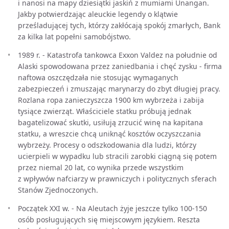
i nanosi na mapy dziesiątki jaskiń z mumiami Unangan.
Jakby potwierdzając aleuckie legendy o klątwie
prześladującej tych, którzy zakłócają spokój zmarłych, Bank
za kilka lat popełni samobójstwo.
1989 r. - Katastrofa tankowca Exxon Valdez na południe od
Alaski spowodowana przez zaniedbania i chęć zysku - firma
naftowa oszczędzała nie stosując wymaganych
zabezpieczeń i zmuszając marynarzy do zbyt długiej pracy.
Rozlana ropa zanieczyszcza 1900 km wybrzeża i zabija
tysiące zwierząt. Właściciele statku próbują jednak
bagatelizować skutki, usiłują zrzucić winę na kapitana
statku, a wreszcie chcą uniknąć kosztów oczyszczania
wybrzeży. Procesy o odszkodowania dla ludzi, którzy
ucierpieli w wypadku lub stracili zarobki ciągną się potem
przez niemal 20 lat, co wynika przede wszystkim
z wpływów nafciarzy w prawniczych i politycznych sferach
Stanów Zjednoczonych.
Początek XXI w. - Na Aleutach żyje jeszcze tylko 100-150
osób posługujących się miejscowym językiem. Reszta