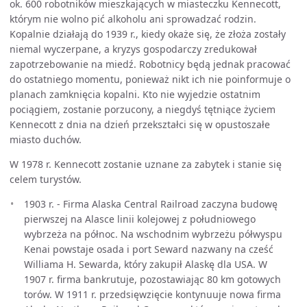
ok. 600 robotników mieszkających w miasteczku Kennecott,
którym nie wolno pić alkoholu ani sprowadzać rodzin.
Kopalnie działają do 1939 r., kiedy okaże się, że złoża zostały
niemal wyczerpane, a kryzys gospodarczy zredukował
zapotrzebowanie na miedź. Robotnicy będą jednak pracować
do ostatniego momentu, ponieważ nikt ich nie poinformuje o
planach zamknięcia kopalni. Kto nie wyjedzie ostatnim
pociągiem, zostanie porzucony, a niegdyś tętniące życiem
Kennecott z dnia na dzień przekształci się w opustoszałe
miasto duchów.
W 1978 r. Kennecott zostanie uznane za zabytek i stanie się
celem turystów.
1903 r. - Firma Alaska Central Railroad zaczyna budowę
pierwszej na Alasce linii kolejowej z południowego
wybrzeża na północ. Na wschodnim wybrzeżu półwyspu
Kenai powstaje osada i port Seward nazwany na cześć
Williama H. Sewarda, który zakupił Alaskę dla USA. W
1907 r. firma bankrutuje, pozostawiając 80 km gotowych
torów. W 1911 r. przedsięwzięcie kontynuuje nowa firma