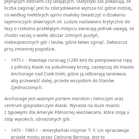
płynących łodziami czy latających. Statystyki zaś pokazują, że
liczba zaginięć jest tu zdecydowanie wyższa niż gdzie indziej,
co według niektórych opinii miałoby świadczyć o działaniu
tajemniczych złowrogich sił. Ludzie nastawieni krytycznie do
tezy o rzekomo przeklętym miejscu zwracają jednak uwagę, że
chodzi raczej o wielki obszar zimnych pustyń,
niebezpiecznych gór i lasów, gdzie łatwo zginąć. Zwłaszcza
przy zmiennej pogodzie.
1975 r. - Powstaje rurociąg (1280 km) do pompowania ropy
z północy Alaski na południowy brzeg, zazwyczaj do miasta
Anchorage nad Cook Inlet, gdzie ją odbierają tankowce,
aby przewieźć dalej, przede wszystkim do Stanów
Zjednoczonych.
Anchorage jest ważnym portem morskim i lotniczym oraz
centrum gospodarczym Alaski. Wyrasta na duże miasto
z typowymi dla Ameryki Północnej wieżowcami, które stoją u
stóp wysokich, ośnieżonych gór.
1975 - 1985 r. - Amerykański inżynier T. Y. Lin opracowuje
projekt mostu przez Cieśninę Beringa. Jest to