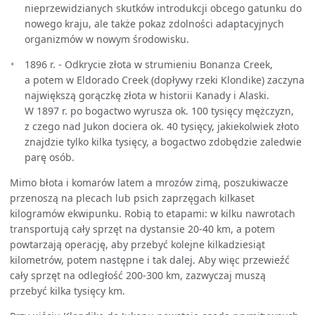
nieprzewidzianych skutków introdukcji obcego gatunku do
nowego kraju, ale także pokaz zdolności adaptacyjnych
organizmów w nowym środowisku.
1896 r. - Odkrycie złota w strumieniu Bonanza Creek,
a potem w Eldorado Creek (dopływy rzeki Klondike) zaczyna
największą gorączkę złota w historii Kanady i Alaski.
W 1897 r. po bogactwo wyrusza ok. 100 tysięcy mężczyzn,
z czego nad Jukon dociera ok. 40 tysięcy, jakiekolwiek złoto
znajdzie tylko kilka tysięcy, a bogactwo zdobędzie zaledwie
parę osób.
Mimo błota i komarów latem a mrozów zimą, poszukiwacze
przenoszą na plecach lub psich zaprzęgach kilkaset
kilogramów ekwipunku. Robią to etapami: w kilku nawrotach
transportują cały sprzęt na dystansie 20-40 km, a potem
powtarzają operację, aby przebyć kolejne kilkadziesiąt
kilometrów, potem następne i tak dalej. Aby więc przewieźć
cały sprzęt na odległość 200-300 km, zazwyczaj muszą
przebyć kilka tysięcy km.