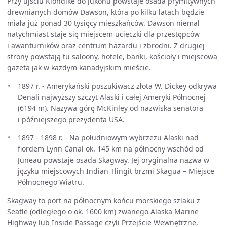
Przy ujściu Klondike do Jukonu powstaje osada prymitywnych
drewnianych domów Dawson, która po kilku latach będzie
miała już ponad 30 tysięcy mieszkańców. Dawson niemal
natychmiast staje się miejscem ucieczki dla przestępców
i awanturników oraz centrum hazardu i zbrodni. Z drugiej
strony powstają tu saloony, hotele, banki, kościoły i miejscowa
gazeta jak w każdym kanadyjskim mieście.
1897 r. - Amerykański poszukiwacz złota W. Dickey odkrywa
Denali najwyższy szczyt Alaski i całej Ameryki Północnej
(6194 m). Nazywa górę McKinley od nazwiska senatora
i późniejszego prezydenta USA.
1897 - 1898 r. - Na południowym wybrzeżu Alaski nad
fiordem Lynn Canal ok. 145 km na północny wschód od
Juneau powstaje osada Skagway. Jej oryginalna nazwa w
języku miejscowych Indian Tlingit brzmi Skagua – Miejsce
Północnego Wiatru.
Skagway to port na północnym końcu morskiego szlaku z
Seatle (odległego o ok. 1600 km) zwanego Alaska Marine
Highway lub Inside Passage czyli Przejście Wewnętrzne,