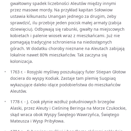
gwałtowny spadek liczebności Aleutów między innymi
przez masowe mordy. Na przykład kapitan Sołowiow
ustawia kilkunastu Unangan jednego za drugim, żeby
sprawdzić, ilu przebije jeden pocisk małej armaty (zabija
dziewięciu). Odbywają się rabunki, gwałty na miejscowych
kobietach i palenie wiosek wraz z mieszkańcami. Już nie
pomagają tradycyjne schronienia na niedostępnych
górach. W dodatku choroby nieznane na Aleutach zabijają
lokalnie nawet 80% mieszkańców. Tak zaczyna się
kolonizacja.
1763 r. - Rosyjski myśliwy poszukujący futer Stiepan Głotow
dociera do wyspy Kodiak. Zastaje tam plemię Suqpiaq
wykazujące daleko idące podobieństwa do mieszkańców
Aleutów.
1778 r. - J. Cook płynie wzdłuż południowych brzegów
Alaski, przez Aleuty i Cieśninę Beringa na Morze Czukockie,
skąd wraca obok Wyspy Świętego Wawrzyńca, Świętego
Mateusza i Wysp Pribyłowa.