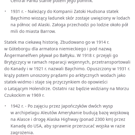
Central Parku stanie potem jego pomnik.
1931 r. - Należący do Kompanii Zatoki Hudsona statek
Baychimo wiozący ładunek skór zostaje uwięziony w lodach
na północ od Alaski. Załoga przechodzi po lodzie około pół
mili do miasta Barrow.
Statek ma ciekawą historię. Zbudowano go w 1914 r.
w Göteborgu dla armatora niemieckiego i pod nazwą
Ångermanelfven pływał po Bałtyku. W 1918 r. przejęli go
Brytyjczycy w ramach reparacji wojennych, przetransportowali
do Kanady i w 1921 r. nazwali Baychimo. Opuszczony w 1931 r.
krąży potem unoszony prądami po arktycznych wodach jako
statek-widmo i staje się przyczynkiem do opowieści
o Latającym Holendrze. Ostatni raz będzie widziany na Morzu
Czukockim w 1969 r.
1942 r. - Po zajęciu przez Japończyków dwóch wysp
w archipelagu Aleutów Amerykanie budują bazę wojskową
na Alasce i drogę Alaska Highway (ponad 2300 km) przez
Kanadę do USA, aby sprawnie przerzucać wojska w razie
zagrożenia.