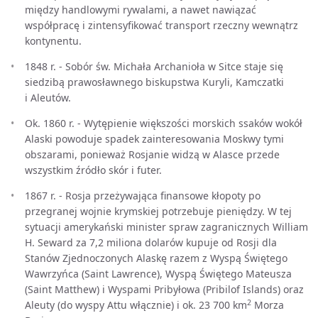
między handlowymi rywalami, a nawet nawiązać
współpracę i zintensyfikować transport rzeczny wewnątrz
kontynentu.
1848 r. - Sobór św. Michała Archanioła w Sitce staje się
siedzibą prawosławnego biskupstwa Kuryli, Kamczatki
i Aleutów.
Ok. 1860 r. - Wytępienie większości morskich ssaków wokół
Alaski powoduje spadek zainteresowania Moskwy tymi
obszarami, ponieważ Rosjanie widzą w Alasce przede
wszystkim źródło skór i futer.
1867 r. - Rosja przeżywająca finansowe kłopoty po
przegranej wojnie krymskiej potrzebuje pieniędzy. W tej
sytuacji amerykański minister spraw zagranicznych William
H. Seward za 7,2 miliona dolarów kupuje od Rosji dla
Stanów Zjednoczonych Alaskę razem z Wyspą Świętego
Wawrzyńca (Saint Lawrence), Wyspą Świętego Mateusza
(Saint Matthew) i Wyspami Pribyłowa (Pribilof Islands) oraz
2
Aleuty (do wyspy Attu włącznie) i ok. 23 700 km
Morza