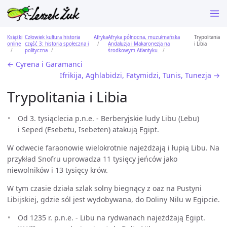
Książki
Człowiek kultura historia
Afryka
Afryka północna, muzułmańska
Trypolitania
online
część 3: historia społeczna i
Andaluzja i Makaronezja na
i Libia
polityczna
środkowym Atlantyku
← Cyrena i Garamanci
Ifrikija, Aghlabidzi, Fatymidzi, Tunis, Tunezja →
Trypolitania i Libia
Od 3. tysiąclecia p.n.e. - Berberyjskie ludy Libu (Lebu)
i Seped (Esebetu, Isebeten) atakują Egipt.
W odwecie faraonowie wielokrotnie najeżdżają i łupią Libu. Na
przykład Snofru uprowadza 11 tysięcy jeńców jako
niewolników i 13 tysięcy krów.
W tym czasie działa szlak solny biegnący z oaz na Pustyni
Libijskiej, gdzie sól jest wydobywana, do Doliny Nilu w Egipcie.
Od 1235 r. p.n.e. - Libu na rydwanach najeżdżają Egipt.