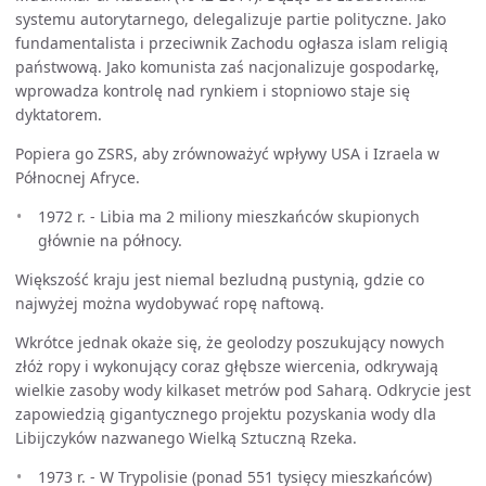
systemu autorytarnego, delegalizuje partie polityczne. Jako
fundamentalista i przeciwnik Zachodu ogłasza islam religią
państwową. Jako komunista zaś nacjonalizuje gospodarkę,
wprowadza kontrolę nad rynkiem i stopniowo staje się
dyktatorem.
Popiera go ZSRS, aby zrównoważyć wpływy USA i Izraela w
Północnej Afryce.
1972 r. - Libia ma 2 miliony mieszkańców skupionych
głównie na północy.
Większość kraju jest niemal bezludną pustynią, gdzie co
najwyżej można wydobywać ropę naftową.
Wkrótce jednak okaże się, że geolodzy poszukujący nowych
złóż ropy i wykonujący coraz głębsze wiercenia, odkrywają
wielkie zasoby wody kilkaset metrów pod Saharą. Odkrycie jest
zapowiedzią gigantycznego projektu pozyskania wody dla
Libijczyków nazwanego Wielką Sztuczną Rzeka.
1973 r. - W Trypolisie (ponad 551 tysięcy mieszkańców)