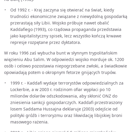
Od 1992 r. - Kraj zaczyna się otwierać na świat, kiedy
trudności ekonomiczne związane z niewydolną gospodarką
przerastają siły Libii. Wojsko próbuje nawet obalić
Kaddafiego (1993), co rządowa propaganda przedstawia
jako kapitalistyczny spisek, lecz wszystko kończą krwawe
represje rozpętane przez dyktatora.
W roku 1996 zaś wybucha bunt w słynnym trypolitańskim
więzieniu Abu Salim. W odpowiedzi wojsko morduje ok. 1200
osób i celowo pozostawia niepogrzebane zwłoki, a świadkowie
opowiadają potem o okropnym fetorze gnijących trupów.
1999 r. - Kaddafi wydaje terrorystów odpowiedzialnych za
Lockerbie, a w 2003 r. rodzinom ofiar wypłaci po 10
milionów dolarów odszkodowania, aby skłonić ONZ do
zniesienia sankcji gospodarczych. Kaddafi przestraszony
losem Saddama Hussajna deklaruje (2003) odejście od
polityki gróźb i terroryzmu oraz likwidację libijskiej broni
masowego rażenia.