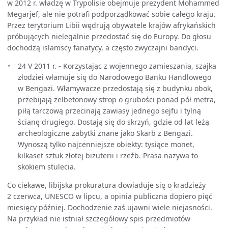
w 2012 r. władzę w Trypolisie obejmuje prezydent Mohammed
Megarjef, ale nie potrafi podporządkować sobie całego kraju.
Przez terytorium Libii wędrują obywatele krajów afrykańskich
próbujących nielegalnie przedostać się do Europy. Do głosu
dochodzą islamscy fanatycy, a często zwyczajni bandyci.
24 V 2011 r. - Korzystając z wojennego zamieszania, szajka
złodziei włamuje się do Narodowego Banku Handlowego
w Bengazi. Włamywacze przedostają się z budynku obok,
przebijają żelbetonowy strop o grubości ponad pół metra,
piłą tarczową przecinają zawiasy jednego sejfu i tylną
ścianę drugiego. Dostają się do skrzyń, gdzie od lat leżą
archeologiczne zabytki znane jako Skarb z Bengazi.
Wynoszą tylko najcenniejsze obiekty: tysiące monet,
kilkaset sztuk złotej biżuterii i rzeźb. Prasa nazywa to
skokiem stulecia.
Co ciekawe, libijska prokuratura dowiaduje się o kradzieży
2 czerwca, UNESCO w lipcu, a opinia publiczna dopiero pięć
miesięcy później. Dochodzenie zaś ujawni wiele niejasności.
Na przykład nie istniał szczegółowy spis przedmiotów