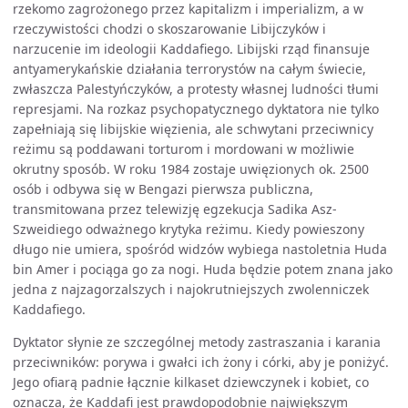
rzekomo zagrożonego przez kapitalizm i imperializm, a w
rzeczywistości chodzi o skoszarowanie Libijczyków i
narzucenie im ideologii Kaddafiego. Libijski rząd finansuje
antyamerykańskie działania terrorystów na całym świecie,
zwłaszcza Palestyńczyków, a protesty własnej ludności tłumi
represjami. Na rozkaz psychopatycznego dyktatora nie tylko
zapełniają się libijskie więzienia, ale schwytani przeciwnicy
reżimu są poddawani torturom i mordowani w możliwie
okrutny sposób. W roku 1984 zostaje uwięzionych ok. 2500
osób i odbywa się w Bengazi pierwsza publiczna,
transmitowana przez telewizję egzekucja Sadika Asz-
Szweidiego odważnego krytyka reżimu. Kiedy powieszony
długo nie umiera, spośród widzów wybiega nastoletnia Huda
bin Amer i pociąga go za nogi. Huda będzie potem znana jako
jedna z najzagorzalszych i najokrutniejszych zwolenniczek
Kaddafiego.
Dyktator słynie ze szczególnej metody zastraszania i karania
przeciwników: porywa i gwałci ich żony i córki, aby je poniżyć.
Jego ofiarą padnie łącznie kilkaset dziewczynek i kobiet, co
oznacza, że Kaddafi jest prawdopodobnie największym