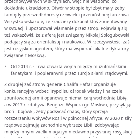
przechowywanych w skrzyniach, więc nie wiadomo, co
dokładnie ukradziono. Otwór w stropie był zbyt mały, żeby
tamtędy przeszedł dorosły człowiek i przeniósł piłę tarczową.
Wszystko wskazuje, że kradzieży dokonał ktoś zorientowany
w sytuacji i upozorował włamanie przez strop. Pojawiają się
też wskazówki, że z aferą jest związany Nikołaj Sołogubowski
podający się za orientalistę i naukowca. W rzeczywistości zaś
jest rosyjskim agentem, który ma wspierać lokalne dyktatury
związane z Moskwą.
Od 2014 r. - Trwa otwarta wojna między muzułmańskimi
fanatykami i popieranymi przez Turcję siłami rządowymi.
Z drugiej zaś strony generał Chalifa Haftar organizuje
konkurencyjny wobec Trypolisu ośrodek władzy i na czele
zbuntowanej armii opanowuje niemal całą wschodnią Libię,
a w 2017 r. zdobywa Bengazi. Wspiera go Moskwa, przysyłając
broń i bojówki, żeby podsycać chaos, który sprzyja
rozszerzaniu wpływów Rosji w północnej Afryce. W 2020 r. siły
rządowe zajmują zachodnie wybrzeże Libii, zdobywając
między innymi wielki magazyn niedawno przysłanej rosyjskiej