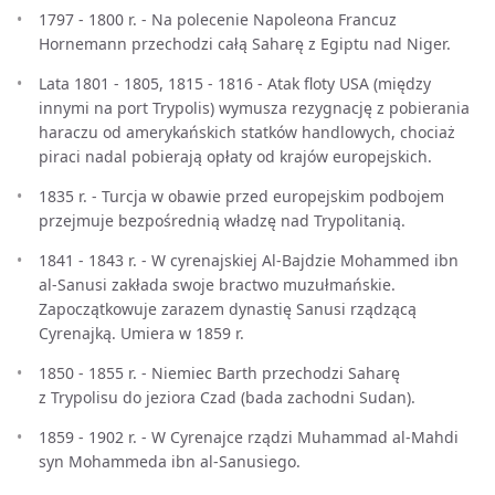
1797 - 1800 r. - Na polecenie Napoleona Francuz
Hornemann przechodzi całą Saharę z Egiptu nad Niger.
Lata 1801 - 1805, 1815 - 1816 - Atak floty USA (między
innymi na port Trypolis) wymusza rezygnację z pobierania
haraczu od amerykańskich statków handlowych, chociaż
piraci nadal pobierają opłaty od krajów europejskich.
1835 r. - Turcja w obawie przed europejskim podbojem
przejmuje bezpośrednią władzę nad Trypolitanią.
1841 - 1843 r. - W cyrenajskiej Al-Bajdzie Mohammed ibn
al-Sanusi zakłada swoje bractwo muzułmańskie.
Zapoczątkowuje zarazem dynastię Sanusi rządzącą
Cyrenajką. Umiera w 1859 r.
1850 - 1855 r. - Niemiec Barth przechodzi Saharę
z Trypolisu do jeziora Czad (bada zachodni Sudan).
1859 - 1902 r. - W Cyrenajce rządzi Muhammad al-Mahdi
syn Mohammeda ibn al-Sanusiego.