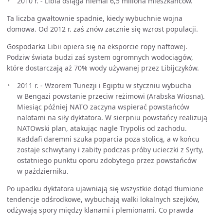
2010 r. - Libia osiąga niemal 6,5 miliona mieszkańców.
Ta liczba gwałtownie spadnie, kiedy wybuchnie wojna
domowa. Od 2012 r. zaś znów zacznie się wzrost populacji.
Gospodarka Libii opiera się na eksporcie ropy naftowej.
Podziw świata budzi zaś system ogromnych wodociągów,
które dostarczają aż 70% wody używanej przez Libijczyków.
2011 r. - Wzorem Tunezji i Egiptu w styczniu wybucha
w Bengazi powstanie przeciw reżimowi (Arabska Wiosna).
Miesiąc później NATO zaczyna wspierać powstańców
nalotami na siły dyktatora. W sierpniu powstańcy realizują
NATOwski plan, atakując nagle Trypolis od zachodu.
Kaddafi daremni szuka poparcia poza stolicą, a w końcu
zostaje schwytany i zabity podczas próby ucieczki z Syrty,
ostatniego punktu oporu zdobytego przez powstańców
w październiku.
Po upadku dyktatora ujawniają się wszystkie dotąd tłumione
tendencje odśrodkowe, wybuchają walki lokalnych szejków,
odżywają spory między klanami i plemionami. Co prawda