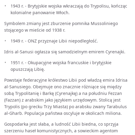
1943 r. - Brytyjskie wojska wkraczają do Trypolisu, kończąc
kolonialne panowanie Włoch.
Symbolem zmiany jest zburzenie pomnika Mussoliniego
stojącego w mieście od 1938 r.
1949 r. - ONZ przyznaje Libii niepodległość.
Idris al-Sanusi ogłasza się samodzielnym emirem Cyrenajki.
1951 r. - Okupacyjne wojska francuskie i brytyjskie
opuszczają Libię.
Powstaje federacyjne królestwo Libii pod władzą emira Idrisa
al-Sanusiego. Obejmuje ono znacznie różniące się między
sobą Trypolitanię i Barkę (Cyrenajkę) a na południu Fezzan
(Fazzan) z arabskim jako językiem urzędowym. Stolicą jest
Trypolis (po grecku Trzy Miasta) po arabsku zwany Tarabulus
al-Gharb. Populacja państwa oscyluje w okolicach miliona.
Gospodarka jest słaba, a ludność Libii biedna, co sprzyja
szerzeniu haseł komunistycznych, a sowieckim agentom