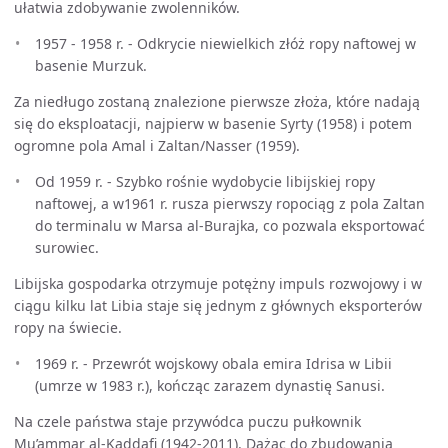
ułatwia zdobywanie zwolenników.
1957 - 1958 r. - Odkrycie niewielkich złóż ropy naftowej w
basenie Murzuk.
Za niedługo zostaną znalezione pierwsze złoża, które nadają
się do eksploatacji, najpierw w basenie Syrty (1958) i potem
ogromne pola Amal i Zaltan/Nasser (1959).
Od 1959 r. - Szybko rośnie wydobycie libijskiej ropy
naftowej, a w1961 r. rusza pierwszy ropociąg z pola Zaltan
do terminalu w Marsa al-Burajka, co pozwala eksportować
surowiec.
Libijska gospodarka otrzymuje potężny impuls rozwojowy i w
ciągu kilku lat Libia staje się jednym z głównych eksporterów
ropy na świecie.
1969 r. - Przewrót wojskowy obala emira Idrisa w Libii
(umrze w 1983 r.), kończąc zarazem dynastię Sanusi.
Na czele państwa staje przywódca puczu pułkownik
Mu’ammar al-Kaddafi (1942-2011). Dążąc do zbudowania