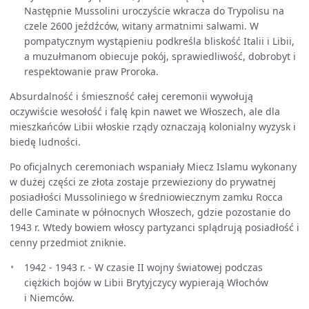
Następnie Mussolini uroczyście wkracza do Trypolisu na
czele 2600 jeźdźców, witany armatnimi salwami. W
pompatycznym wystąpieniu podkreśla bliskość Italii i Libii,
a muzułmanom obiecuje pokój, sprawiedliwość, dobrobyt i
respektowanie praw Proroka.
Absurdalność i śmieszność całej ceremonii wywołują
oczywiście wesołość i falę kpin nawet we Włoszech, ale dla
mieszkańców Libii włoskie rządy oznaczają kolonialny wyzysk i
biedę ludności.
Po oficjalnych ceremoniach wspaniały Miecz Islamu wykonany
w dużej części ze złota zostaje przewieziony do prywatnej
posiadłości Mussoliniego w średniowiecznym zamku Rocca
delle Caminate w północnych Włoszech, gdzie pozostanie do
1943 r. Wtedy bowiem włoscy partyzanci splądrują posiadłość i
cenny przedmiot zniknie.
1942 - 1943 r. - W czasie II wojny światowej podczas
ciężkich bojów w Libii Brytyjczycy wypierają Włochów
i Niemców.