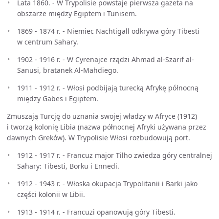
Lata 1860. - W Trypolisie powstaje pierwsza gazeta na
obszarze między Egiptem i Tunisem.
1869 - 1874 r. - Niemiec Nachtigall odkrywa góry Tibesti
w centrum Sahary.
1902 - 1916 r. - W Cyrenajce rządzi Ahmad al-Szarif al-
Sanusi, bratanek Al-Mahdiego.
1911 - 1912 r. - Włosi podbijają turecką Afrykę północną
między Gabes i Egiptem.
Zmuszają Turcję do uznania swojej władzy w Afryce (1912)
i tworzą kolonię Libia (nazwa północnej Afryki używana przez
dawnych Greków). W Trypolisie Włosi rozbudowują port.
1912 - 1917 r. - Francuz major Tilho zwiedza góry centralnej
Sahary: Tibesti, Borku i Ennedi.
1912 - 1943 r. - Włoska okupacja Trypolitanii i Barki jako
części kolonii w Libii.
1913 - 1914 r. - Francuzi opanowują góry Tibesti.