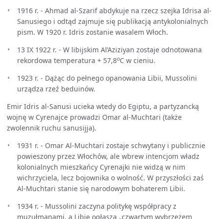
1916 r. - Ahmad al-Szarif abdykuje na rzecz szejka Idrisa al-
Sanusiego i odtąd zajmuje się publikacją antykolonialnych
pism. W 1920 r. Idris zostanie wasalem Włoch.
13 IX 1922 r. - W libijskim Al’Aziziyan zostaje odnotowana
o
rekordowa temperatura + 57,8
C w cieniu.
1923 r. - Dążąc do pełnego opanowania Libii, Mussolini
urządza rzeź beduinów.
Emir Idris al-Sanusi ucieka wtedy do Egiptu, a partyzancką
wojnę w Cyrenajce prowadzi Omar al-Muchtari (także
zwolennik ruchu sanusijja).
1931 r. - Omar Al-Muchtari zostaje schwytany i publicznie
powieszony przez Włochów, ale wbrew intencjom władz
kolonialnych mieszkańcy Cyrenajki nie widzą w nim
wichrzyciela, lecz bojownika o wolność. W przyszłości zaś
Al-Muchtari stanie się narodowym bohaterem Libii.
1934 r. - Mussolini zaczyna politykę współpracy z
muzułmanami, a Libię ogłasza „czwartym wybrzeżem