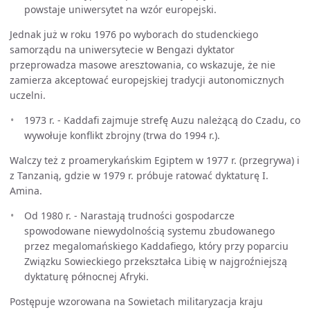
powstaje uniwersytet na wzór europejski.
Jednak już w roku 1976 po wyborach do studenckiego
samorządu na uniwersytecie w Bengazi dyktator
przeprowadza masowe aresztowania, co wskazuje, że nie
zamierza akceptować europejskiej tradycji autonomicznych
uczelni.
1973 r. - Kaddafi zajmuje strefę Auzu należącą do Czadu, co
wywołuje konflikt zbrojny (trwa do 1994 r.).
Walczy też z proamerykańskim Egiptem w 1977 r. (przegrywa) i
z Tanzanią, gdzie w 1979 r. próbuje ratować dyktaturę I.
Amina.
Od 1980 r. - Narastają trudności gospodarcze
spowodowane niewydolnością systemu zbudowanego
przez megalomańskiego Kaddafiego, który przy poparciu
Związku Sowieckiego przekształca Libię w najgroźniejszą
dyktaturę północnej Afryki.
Postępuje wzorowana na Sowietach militaryzacja kraju