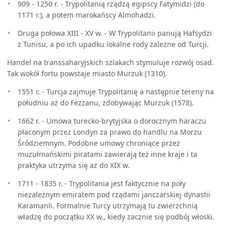
909 - 1250 r. - Trypolitanią rządzą egipscy Fatymidzi (do
1171 r.), a potem marokańscy Almohadzi.
Druga połowa XIII - XV w. - W Trypolitanii panują Hafsydzi
z Tunisu, a po ich upadku lokalne rody zależne od Turcji.
Handel na transsaharyjskich szlakach stymuluje rozwój osad.
Tak wokół fortu powstaje miasto Murzuk (1310).
1551 r. - Turcja zajmuje Trypolitanię a następnie tereny na
południu aż do Fezzanu, zdobywając Murzuk (1578).
1662 r. - Umowa turecko-brytyjska o dorocznym haraczu
płaconym przez Londyn za prawo do handlu na Morzu
Śródziemnym. Podobne umowy chroniące przez
muzułmańskimi piratami zawierają też inne kraje i ta
praktyka utrzyma się aż do XIX w.
1711 - 1835 r. - Trypolitania jest faktycznie na poły
niezależnym emiratem pod rządami janczarskiej dynastii
Karamanli. Formalnie Turcy utrzymają tu zwierzchnią
władzę do początku XX w., kiedy zacznie się podbój włoski.