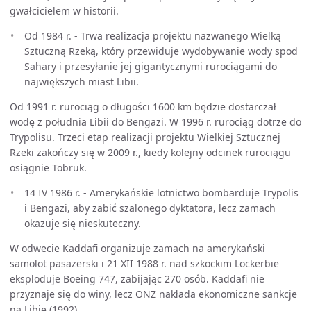
gwałcicielem w historii.
Od 1984 r. - Trwa realizacja projektu nazwanego Wielką
Sztuczną Rzeką, który przewiduje wydobywanie wody spod
Sahary i przesyłanie jej gigantycznymi rurociągami do
największych miast Libii.
Od 1991 r. rurociąg o długości 1600 km będzie dostarczał
wodę z południa Libii do Bengazi. W 1996 r. rurociąg dotrze do
Trypolisu. Trzeci etap realizacji projektu Wielkiej Sztucznej
Rzeki zakończy się w 2009 r., kiedy kolejny odcinek rurociągu
osiągnie Tobruk.
14 IV 1986 r. - Amerykańskie lotnictwo bombarduje Trypolis
i Bengazi, aby zabić szalonego dyktatora, lecz zamach
okazuje się nieskuteczny.
W odwecie Kaddafi organizuje zamach na amerykański
samolot pasażerski i 21 XII 1988 r. nad szkockim Lockerbie
eksploduje Boeing 747, zabijając 270 osób. Kaddafi nie
przyznaje się do winy, lecz ONZ nakłada ekonomiczne sankcje
na Libię (1992).