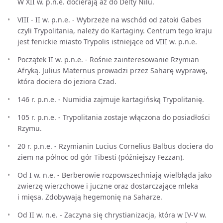
W XII w. p.n.e. docierają aż do Delty Nilu.
VIII - II w. p.n.e. - Wybrzeże na wschód od zatoki Gabes
czyli Trypolitania, należy do Kartaginy. Centrum tego kraju
jest fenickie miasto Trypolis istniejące od VIII w. p.n.e.
Początek II w. p.n.e. - Rośnie zainteresowanie Rzymian
Afryką. Julius Maternus prowadzi przez Saharę wyprawę,
która dociera do jeziora Czad.
146 r. p.n.e. - Numidia zajmuje kartagińską Trypolitanię.
105 r. p.n.e. - Trypolitania zostaje włączona do posiadłości
Rzymu.
20 r. p.n.e. - Rzymianin Lucius Cornelius Balbus dociera do
ziem na północ od gór Tibesti (późniejszy Fezzan).
Od I w. n.e. - Berberowie rozpowszechniają wielbłąda jako
zwierzę wierzchowe i juczne oraz dostarczające mleka
i mięsa. Zdobywają hegemonię na Saharze.
Od II w. n.e. - Zaczyna się chrystianizacja, która w IV-V w.