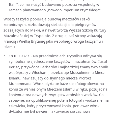
Italii”, co ma służyć budowaniu poczucia wspólnoty w
ramach planowanego „nowego imperium rzymskiego”.
Włoscy faszyści popierają budowę meczetów i szkół
koranicznych, rozbudowują sieć stacji dla pielgrzymów
zdążających do Mekki, a nawet tworzą Wyższą Szkołę Kultury
Muzułmańskiej w Trypolisie. Z drugiej zaś strony wskazują
Francję i Wielką Brytanię jako wspólnego wroga faszyzmu i
islamu.
18 III 1937 r. - Na przedmieściach Trypolisu odbywa się
symboliczne zjednoczenie faszystów i muzułmanów: Iusuf
Kerisc, przywódca Berberów i najbardziej znany zwolennik
współpracy z Włochami, przekazuje Mussoliniemu Miecz
Islamu, nawiązujący do słynnego miecza Proroka
Muhammada. Włoski dyktator każe się sfotografować na
koniu ze wzniesionym Mieczem Islamu w ręku, pozując na
kontynuatora dawnych zwycięstw arabskich wodzów. Co
zabawne, na opublikowanej potem fotografii wodza nie ma
człowieka, który przytrzymywał konia, ponieważ włoski
dyktator nie był pewien, jak zwierzę się zachowa.