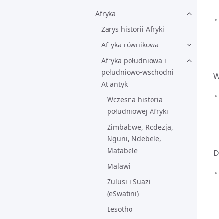
Afryka
Zarys historii Afryki
Afryka równikowa
Afryka południowa i
południowo-wschodni
W
Atlantyk
Wczesna historia
południowej Afryki
Zimbabwe, Rodezja,
Nguni, Ndebele,
Matabele
D
Malawi
Zulusi i Suazi
(eSwatini)
Lesotho