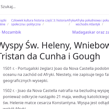
iążki
Człowiek kultura historia część 3: historia
Afryka
Afryka południowa i poł
line
społeczna i polityczna
wschodni Atlantyk
 Mozambik
Madagaskar oraz za
Wyspy Św. Heleny, Wniebow
Tristan da Cunha i Gough
1501 r. - Portugalski żeglarz Joao da Nova Castella pod
oceanu na zachód od Afryki. Niestety, nie zapisuje tego f
geograficznych wysepki.
1502 r. - Joao da Nova Castella natrafia na bezludną wysp
ponieważ odkrycie nastąpiło 21 maja, według katolickie
św. Helenie matce cesarza Konstantyna. Wyspa jest odtą
wokół Afryki.