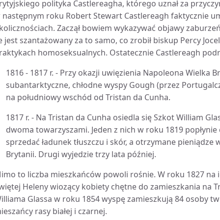
rytyjskiego polityka Castlereagha, którego uznał za przycz
 następnym roku Robert Stewart Castlereagh faktycznie um
kolicznościach. Zaczął bowiem wykazywać objawy zaburzeń
e jest szantażowany za to samo, co zrobił biskup Percy Joce
raktykach homoseksualnych. Ostatecznie Castlereagh podr
1816 - 1817 r. - Przy okazji uwięzienia Napoleona Wielka B
subantarktyczne, chłodne wyspy Gough (przez Portugalc
na południowy wschód od Tristan da Cunha.
1817 r. - Na Tristan da Cunha osiedla się Szkot William Gla
dwoma towarzyszami. Jeden z nich w roku 1819 popłynie 
sprzedać ładunek tłuszczu i skór, a otrzymane pieniądze w
Brytanii. Drugi wyjedzie trzy lata później.
imo to liczba mieszkańców powoli rośnie. W roku 1827 na i
więtej Heleny wiozący kobiety chętne do zamieszkania na Tr
illiama Glassa w roku 1854 wyspę zamieszkują 84 osoby tw
ieszańcy rasy białej i czarnej.