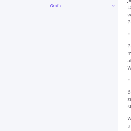
J
Grafiki
L
w
P
P
m
a
W
B
z
s
W
u