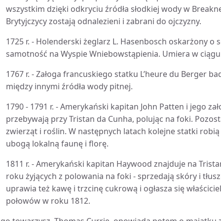
wszystkim dzięki odkryciu źródła słodkiej wody w Breakn
Brytyjczycy zostają odnalezieni i zabrani do ojczyzny.
1725 r. - Holenderski żeglarz L. Hasenbosch oskarżony o
samotność na Wyspie Wniebowstąpienia. Umiera w ciągu
1767 r. - Załoga francuskiego statku L’heure du Berger b
między innymi źródła wody pitnej.
1790 - 1791 r. - Amerykański kapitan John Patten i jego z
przebywają przy Tristan da Cunha, polując na foki. Pozo
zwierząt i roślin. W następnych latach kolejne statki robi
ubogą lokalną faunę i florę.
1811 r. - Amerykański kapitan Haywood znajduje na Tris
roku żyjących z polowania na foki - sprzedają skóry i tłus
uprawia też kawę i trzcinę cukrową i ogłasza się właścic
połowów w roku 1812.