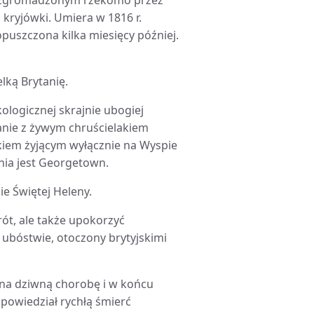
u zgromadzonym rzekomo przez
 kryjówki. Umiera w 1816 r.
puszczona kilka miesięcy później.
lką Brytanię.
logicznej skrajnie ubogiej
kanie z żywym chruścielakiem
kiem żyjącym wyłącznie na Wyspie
ia jest Georgetown.
ie Świętej Heleny.
ót, ale także upokorzyć
 ubóstwie, otoczony brytyjskimi
i na dziwną chorobę i w końcu
apowiedział rychłą śmierć