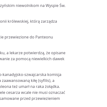
urzyńskim niewolnikom na Wyspie Św.
lonii królewskiej, którą zarządza
ście przewiezione do Panteonu
ku, a lekarze potwierdzą, że opisane
wanie za pomocą niewielkich dawek
o-kanadyjsko-szwajcarska komisja
zaawansowaną kiłę (syfilis), a
poleona też umarł na raka żołądka.
ele cesarza wcale nie musi oznaczać
alsamowane przed przewiezieniem