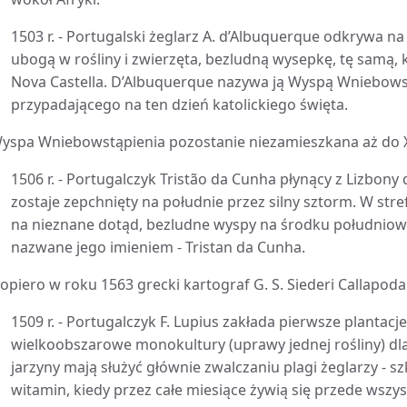
1503 r. - Portugalski żeglarz A. d’Albuquerque odkrywa na
ubogą w rośliny i zwierzęta, bezludną wysepkę, tę samą,
Nova Castella. D’Albuquerque nazywa ją Wyspą Wniebows
przypadającego na ten dzień katolickiego święta.
yspa Wniebowstąpienia pozostanie niezamieszkana aż do X
1506 r. - Portugalczyk Tristão da Cunha płynący z Lizbony d
zostaje zepchnięty na południe przez silny sztorm. W str
na nieznane dotąd, bezludne wyspy na środku południowe
nazwane jego imieniem - Tristan da Cunha.
opiero w roku 1563 grecki kartograf G. S. Siederi Callapod
1509 r. - Portugalczyk F. Lupius zakłada pierwsze plantacj
wielkoobszarowe monokultury (uprawy jednej rośliny) d
jarzyny mają służyć głównie zwalczaniu plagi żeglarzy 
witamin, kiedy przez całe miesiące żywią się przede wszy