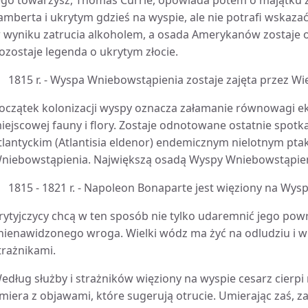
ego towarzysz, Thomas Currie, opowiada potem o majątk
amberta i ukrytym gdzieś na wyspie, ale nie potrafi wskazać
 wyniku zatrucia alkoholem, a osada Amerykanów zostaje o
ozostaje legenda o ukrytym złocie.
1815 r. - Wyspa Wniebowstąpienia zostaje zajęta przez Wie
oczątek kolonizacji wyspy oznacza załamanie równowagi eko
iejscowej fauny i flory. Zostaje odnotowane ostatnie spot
tlantyckim (Atlantisia eldenor) endemicznym nielotnym pta
niebowstąpienia. Największą osadą Wyspy Wniebowstąpien
1815 - 1821 r. - Napoleon Bonaparte jest więziony na Wysp
rytyjczycy chcą w ten sposób nie tylko udaremnić jego powr
nienawidzonego wroga. Wielki wódz ma żyć na odludziu i w
trażnikami.
edług służby i strażników więziony na wyspie cesarz cierp
miera z objawami, które sugerują otrucie. Umierając zaś, z