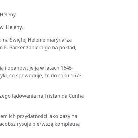
 Heleny.
w. Heleny.
a na Świętej Helenie marynarza
an E. Barker zabiera go na pokład,
ią i opanowuje ją w latach 1645-
yki, co spowoduje, że do roku 1673
szego lądowania na Tristan da Cunha
tem ich przydatności jako bazy na
 Jacobsz rysuje pierwszą kompletną