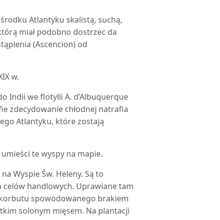
 środku Atlantyku skalistą, suchą,
 którą miał podobno dostrzec da
tąpienia (Ascencion) od
IX w.
o Indii we flotylli A. d’Albuquerque
efie zdecydowanie chłodnej natrafia
go Atlantyku, które zostają
a umieści te wyspy na mapie.
e na Wyspie Św. Heleny. Są to
la celów handlowych. Uprawiane tam
- szkorbutu spowodowanego brakiem
stkim solonym mięsem. Na plantacji