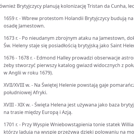
ównież Brytyjczycy planują kolonizację Tristan da Cunha, le
1659 r. - Wbrew protestom Holandii Brytyjczycy budują na
osadę Jamestown.
1673 r. - Po nieudanym zbrojnym ataku na Jamestown, 
Św. Heleny staje się posiadłością brytyjską jako Saint Hele
1676 - 1678 r. - Edmond Halley prowadzi obserwacje astr
żeby stworzyć pierwszy katalog gwiazd widocznych z poł
w Anglii w roku 1679).
XVII/XVIII w. - Na Świętej Helenie powstają gaje pomarań
południowej Afryki.
XVIII - XIX w. - Święta Helena jest używana jako baza bryt
na trasie między Europą i Azją.
1701 r. - Przy Wyspie Wniebowstąpienia tonie statek Willi
którzy lądują na wyspie przeżywa dzięki polowaniu na mors