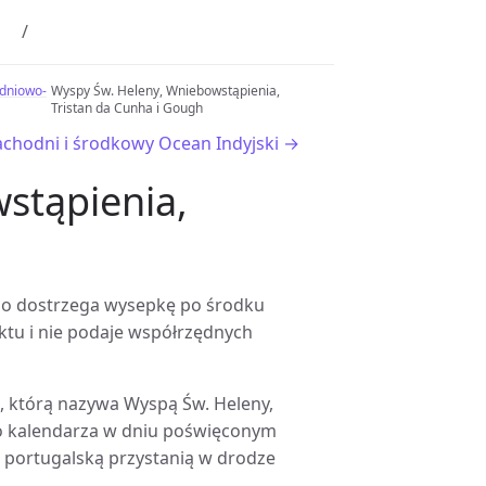
udniowo-
Wyspy Św. Heleny, Wniebowstąpienia,
Tristan da Cunha i Gough
chodni i środkowy Ocean Indyjski →
stąpienia,
obno dostrzega wysepkę po środku
aktu i nie podaje współrzędnych
ę, którą nazywa Wyspą Św. Heleny,
go kalendarza w dniu poświęconym
d portugalską przystanią w drodze