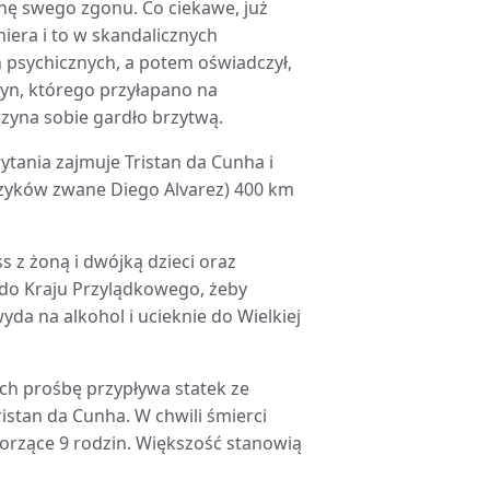
ynę swego zgonu. Co ciekawe, już
iera i to w skandalicznych
 psychicznych, a potem oświadczył,
lyn, którego przyłapano na
zyna sobie gardło brzytwą.
rytania zajmuje Tristan da Cunha i
zyków zwane Diego Alvarez) 400 km
ss z żoną i dwójką dzieci oraz
do Kraju Przylądkowego, żeby
yda na alkohol i ucieknie do Wielkiej
ch prośbę przypływa statek ze
istan da Cunha. W chwili śmierci
orzące 9 rodzin. Większość stanowią