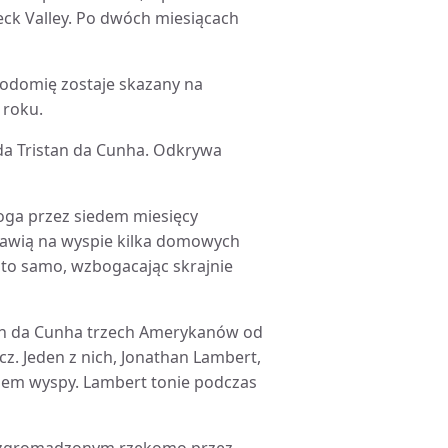
eck Valley. Po dwóch miesiącach
 sodomię zostaje skazany na
 roku.
ada Tristan da Cunha. Odkrywa
ałoga przez siedem miesięcy
stawią na wyspie kilka domowych
ą to samo, wzbogacając skrajnie
tan da Cunha trzech Amerykanów od
zcz. Jeden z nich, Jonathan Lambert,
ielem wyspy. Lambert tonie podczas