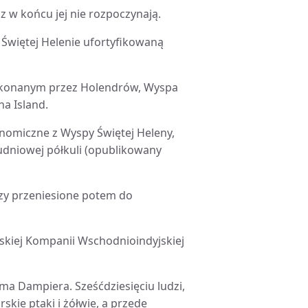
cz w końcu jej nie rozpoczynają.
 Świętej Helenie ufortyfikowaną
dokonanym przez Holendrów, Wyspa
na Island.
onomiczne z Wyspy Świętej Heleny,
udniowej półkuli (opublikowany
czy przeniesione potem do
yjskiej Kompanii Wschodnioindyjskiej
ama Dampiera. Sześćdziesięciu ludzi,
kie ptaki i żółwie, a przede