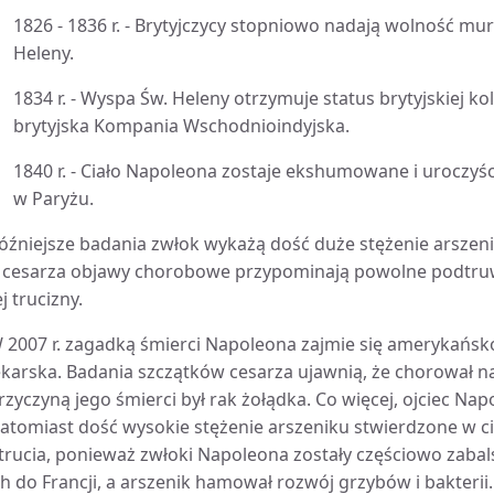
1826 - 1836 r. - Brytyjczycy stopniowo nadają wolność m
Heleny.
1834 r. - Wyspa Św. Heleny otrzymuje status brytyjskiej ko
brytyjska Kompania Wschodnioindyjska.
1840 r. - Ciało Napoleona zostaje ekshumowane i uroczy
w Paryżu.
óźniejsze badania zwłok wykażą dość duże stężenie arszeni
 cesarza objawy chorobowe przypominają powolne podtru
ej trucizny.
 2007 r. zagadką śmierci Napoleona zajmie się amerykańsk
ekarska. Badania szczątków cesarza ujawnią, że chorował na 
rzyczyną jego śmierci był rak żołądka. Co więcej, ojciec Na
atomiast dość wysokie stężenie arszeniku stwierdzone w ci
trucia, ponieważ zwłoki Napoleona zostały częściowo zab
ch do Francji, a arszenik hamował rozwój grzybów i bakterii.