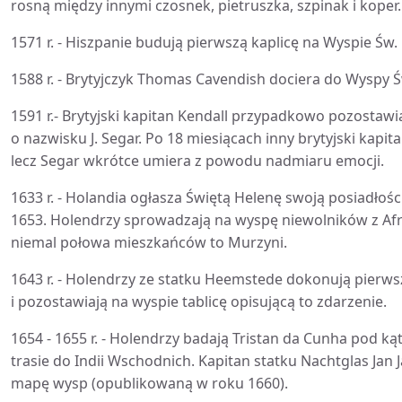
rosną między innymi czosnek, pietruszka, szpinak i koper.
1571 r. - Hiszpanie budują pierwszą kaplicę na Wyspie Św.
1588 r. - Brytyjczyk Thomas Cavendish dociera do Wyspy Ś
1591 r.- Brytyjski kapitan Kendall przypadkowo pozostawi
o nazwisku J. Segar. Po 18 miesiącach inny brytyjski kapit
lecz Segar wkrótce umiera z powodu nadmiaru emocji.
1633 r. - Holandia ogłasza Świętą Helenę swoją posiadłośc
1653. Holendrzy sprowadzają na wyspę niewolników z Afr
niemal połowa mieszkańców to Murzyni.
1643 r. - Holendrzy ze statku Heemstede dokonują pierw
i pozostawiają na wyspie tablicę opisującą to zdarzenie.
1654 - 1655 r. - Holendrzy badają Tristan da Cunha pod ką
trasie do Indii Wschodnich. Kapitan statku Nachtglas Jan
mapę wysp (opublikowaną w roku 1660).