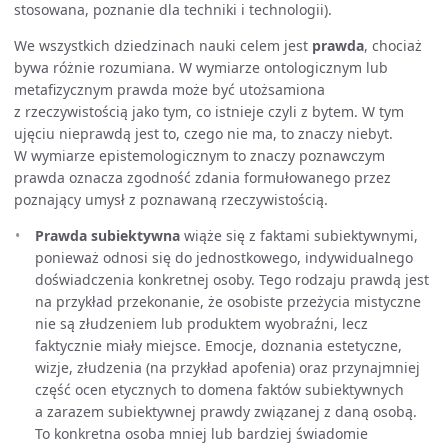
stosowana, poznanie dla techniki i technologii).
We wszystkich dziedzinach nauki celem jest
prawda
, chociaż
bywa różnie rozumiana. W wymiarze ontologicznym lub
metafizycznym prawda może być utożsamiona
z rzeczywistością jako tym, co istnieje czyli z bytem. W tym
ujęciu nieprawdą jest to, czego nie ma, to znaczy niebyt.
W wymiarze epistemologicznym to znaczy poznawczym
prawda oznacza zgodność zdania formułowanego przez
poznający umysł z poznawaną rzeczywistością.
Prawda subiektywna
wiąże się z faktami subiektywnymi,
ponieważ odnosi się do jednostkowego, indywidualnego
doświadczenia konkretnej osoby. Tego rodzaju prawdą jest
na przykład przekonanie, że osobiste przeżycia mistyczne
nie są złudzeniem lub produktem wyobraźni, lecz
faktycznie miały miejsce. Emocje, doznania estetyczne,
wizje, złudzenia (na przykład apofenia) oraz przynajmniej
część ocen etycznych to domena faktów subiektywnych
a zarazem subiektywnej prawdy związanej z daną osobą.
To konkretna osoba mniej lub bardziej świadomie