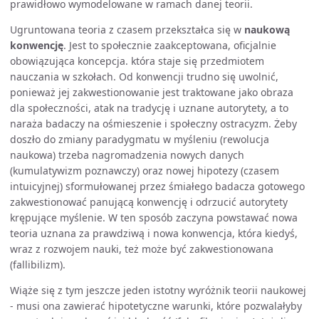
prawidłowo wymodelowane w ramach danej teorii.
Ugruntowana teoria z czasem przekształca się w
naukową
konwencję
. Jest to społecznie zaakceptowana, oficjalnie
obowiązująca koncepcja. która staje się przedmiotem
nauczania w szkołach. Od konwencji trudno się uwolnić,
ponieważ jej zakwestionowanie jest traktowane jako obraza
dla społeczności, atak na tradycję i uznane autorytety, a to
naraża badaczy na ośmieszenie i społeczny ostracyzm. Żeby
doszło do zmiany paradygmatu w myśleniu (rewolucja
naukowa) trzeba nagromadzenia nowych danych
(kumulatywizm poznawczy) oraz nowej hipotezy (czasem
intuicyjnej) sformułowanej przez śmiałego badacza gotowego
zakwestionować panującą konwencję i odrzucić autorytety
krępujące myślenie. W ten sposób zaczyna powstawać nowa
teoria uznana za prawdziwą i nowa konwencja, która kiedyś,
wraz z rozwojem nauki, też może być zakwestionowana
(fallibilizm).
Wiąże się z tym jeszcze jeden istotny wyróżnik teorii naukowej
- musi ona zawierać hipotetyczne warunki, które pozwalałyby