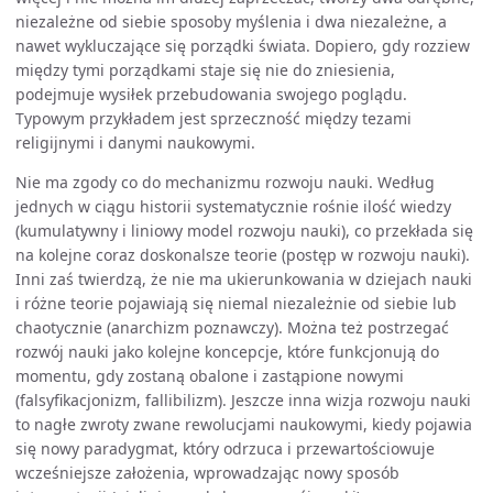
niezależne od siebie sposoby myślenia i dwa niezależne, a
nawet wykluczające się porządki świata. Dopiero, gdy rozziew
między tymi porządkami staje się nie do zniesienia,
podejmuje wysiłek przebudowania swojego poglądu.
Typowym przykładem jest sprzeczność między tezami
religijnymi i danymi naukowymi.
Nie ma zgody co do mechanizmu rozwoju nauki. Według
jednych w ciągu historii systematycznie rośnie ilość wiedzy
(kumulatywny i liniowy model rozwoju nauki), co przekłada się
na kolejne coraz doskonalsze teorie (postęp w rozwoju nauki).
Inni zaś twierdzą, że nie ma ukierunkowania w dziejach nauki
i różne teorie pojawiają się niemal niezależnie od siebie lub
chaotycznie (anarchizm poznawczy). Można też postrzegać
rozwój nauki jako kolejne koncepcje, które funkcjonują do
momentu, gdy zostaną obalone i zastąpione nowymi
(falsyfikacjonizm, fallibilizm). Jeszcze inna wizja rozwoju nauki
to nagłe zwroty zwane rewolucjami naukowymi, kiedy pojawia
się nowy paradygmat, który odrzuca i przewartościowuje
wcześniejsze założenia, wprowadzając nowy sposób