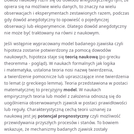
opiera się na możliwie wielu danych, to znaczy na wielu
obserwacjach i eksperymentach zestawionych razem, podczas
gdy dowód anegdotyczny to opowieść o pojedynczej
obserwacji lub eksperymencie. Dlatego dowód anegdotyczny
nie może być traktowany na równi z naukowym.
Jeśli wstępnie wypracowany model badanego zjawiska czyli
hipoteza zostanie potwierdzony za pomocą dowodów
naukowych, hipoteza staje się
teorią naukową
(po grecku
theoremma - pogląd). W naukach formalnych jak logika
i matematyka, ustalona teoria nosi nazwę twierdzenia,
a twierdzenie pomocnicze lub upraszczające inne twierdzenia
to lemat (z greckiego lemma). Teoria przedstawiona w postaci
matematycznej to precyzyjny
model
. W naukach
empirycznych teoria lub model z założenia odnoszą się do
uogólnienia obserwowanych zjawisk w postaci prawidłowości
lub reguły. Charakterystyczną cechą teorii uznanej za
naukową jest jej
potencjał prognostyczny
czyli możliwość
przewidywania przyszłych procesów i stanów. To bowiem
wskazuje, że mechanizmy badanych zjawisk zostały