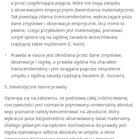
a priori uogólniające pojęcia, które nie mają związku
z obserwacjami empirycznymi (twierdzenia matematyczne).
Tak powstają zdania transcendentalne, wykraczające poza
dane zmysłowe i obserwacje empiryczne, lecz mimo to
pewne, czego przykładem jest matematyka, ponieważ
umysł opiera się na ogólnej zasadzie wszechświata
rządzącej także myśleniem (I. Kant).
Prawda w nauce jest określana przez dane zmysłowe,
obserwacje i logikę, a prawda ogólna ma charakter
transcendentalny i jest osiągana poprzez zespolenie
umysłu z ogólną zasadą rządzącą światem (E. Husserl).
5. Idealistyczne teorie prawdy.
Opierają się na założeniu, że podstawą całej zróżnicowanej
rzeczywistości jest rozmaicie pojmowany uniwersalny absolut,
więc poznanie należy koncentrować na absolucie, który
wykracza poza bezpośrednio obserwowany świat materialny.
Dlatego głównym narzędziem dochodzenia do prawdy jest
logika stanowiąca odbicie absolutu w umyśle, a dane
empiryczne dostarczane przez zmysły mają mniejsze