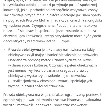
indywidualna opinia jednostki przyjmuje postać społecznej
konwencji, jeżeli pochodzi od szczególnie wpływowej osoby.
Tak powstają przynajmniej niektóre ideologie jak islam oparty
na poglądach Proroka Muhammada czy monarchia mongolska
wymyślona przez Czyngis-chana. Podobnie teoria naukowa
może stać się prawdą społeczną, jeżeli zostanie uznana za
obowiązującą konwencję, czego przykładem może być system
geocentryczny w średniowiecznej Europie.
Prawda obiektywna
jest z zasady nastawiona na fakty
obiektywne czyli mające istnieć niezależnie od człowieka
i badane za pomocą metod uznawanych za naukowe
w danej epoce i kulturze. Oczywiście pełen obiektywizm
jest niemożliwy, lecz do uznania czegoś za prawdę
obiektywną wystarczy odwołanie się do dowodów
(justyfikacjonizm) w określonej sytuacji spełniających
wymogi niezależności od człowieka.
Prawda obiektywna ma więc charakter ograniczony, ponieważ
ograniczają ją uwarunkowania czasowo-historyczne (aktualna
wiedza i możliwości badawcze), społeczne konwencje