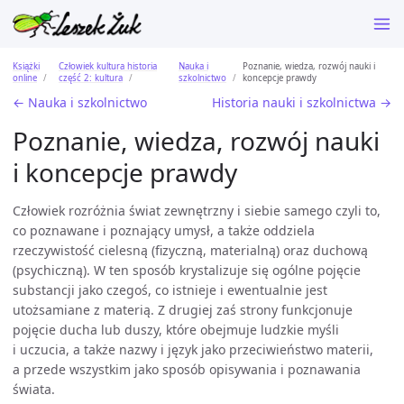
Książki
Człowiek kultura historia
Nauka i
Poznanie, wiedza, rozwój nauki i
online
część 2: kultura
szkolnictwo
koncepcje prawdy
← Nauka i szkolnictwo
Historia nauki i szkolnictwa →
Poznanie, wiedza, rozwój nauki
i koncepcje prawdy
Człowiek rozróżnia świat zewnętrzny i siebie samego czyli to,
co poznawane i poznający umysł, a także oddziela
rzeczywistość cielesną (fizyczną, materialną) oraz duchową
(psychiczną). W ten sposób krystalizuje się ogólne pojęcie
substancji jako czegoś, co istnieje i ewentualnie jest
utożsamiane z materią. Z drugiej zaś strony funkcjonuje
pojęcie ducha lub duszy, które obejmuje ludzkie myśli
i uczucia, a także nazwy i język jako przeciwieństwo materii,
a przede wszystkim jako sposób opisywania i poznawania
świata.