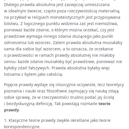
Dlatego prawda absolutna jest zazwyczaj umieszczana
w idealnym świecie, często poza rzeczywistością materialną,
na przykład w religiach monoteistycznych jest przypisywana
bóstwu. Z logicznego punktu widzenia zaś jest niemożliwa,
ponieważ każde zdanie, o którym można orzekać, czy jest
prawdziwe wymaga innego zdania służącego jako punkt
odniesienia lub wzorzec. Zatem prawda absolutna musiałaby
sama dla siebie być wzorcem, a to oznacza, że orzekanie
o prawdziwości w ramach prawdy absolutnej nie miałoby
sensu: każde zdanie musiałoby być prawdziwe, ponieważ nie
byłoby zdań fałszywych. Prawda absolutna byłaby więc
tożsama z bytem jako całością.
Pojęcie prawdy wydaje się intuicyjnie oczywiste, lecz teoretycy
poznania i nauki oraz filozofowie zajmujący się nauką zdają
sobie sprawę, że w rzeczywistości trudno podać jej ścisłą
i bezdyskusyjną definicję. Tak powstają rozmaite
teorie
prawdy
.
1. Klasyczne teorie prawdy zwykle określane jako teorie
korespondencyjne.