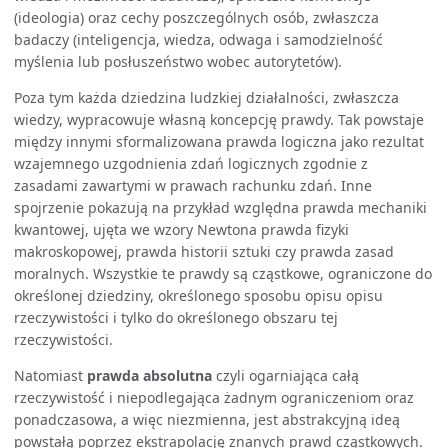
(ideologia) oraz cechy poszczególnych osób, zwłaszcza
badaczy (inteligencja, wiedza, odwaga i samodzielność
myślenia lub posłuszeństwo wobec autorytetów).
Poza tym każda dziedzina ludzkiej działalności, zwłaszcza
wiedzy, wypracowuje własną koncepcję prawdy. Tak powstaje
między innymi sformalizowana prawda logiczna jako rezultat
wzajemnego uzgodnienia zdań logicznych zgodnie z
zasadami zawartymi w prawach rachunku zdań. Inne
spojrzenie pokazują na przykład względna prawda mechaniki
kwantowej, ujęta we wzory Newtona prawda fizyki
makroskopowej, prawda historii sztuki czy prawda zasad
moralnych. Wszystkie te prawdy są cząstkowe, ograniczone do
określonej dziedziny, określonego sposobu opisu opisu
rzeczywistości i tylko do określonego obszaru tej
rzeczywistości.
Natomiast
prawda absolutna
czyli ogarniająca całą
rzeczywistość i niepodlegająca żadnym ograniczeniom oraz
ponadczasowa, a więc niezmienna, jest abstrakcyjną ideą
powstałą poprzez ekstrapolację znanych prawd cząstkowych.