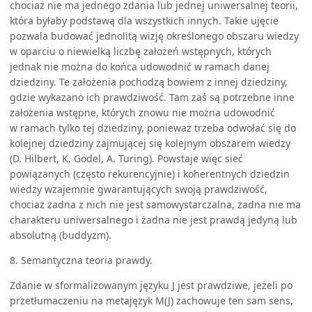
chociaż nie ma jednego zdania lub jednej uniwersalnej teorii,
która byłaby podstawą dla wszystkich innych. Takie ujęcie
pozwala budować jednolitą wizję określonego obszaru wiedzy
w oparciu o niewielką liczbę założeń wstępnych, których
jednak nie można do końca udowodnić w ramach danej
dziedziny. Te założenia pochodzą bowiem z innej dziedziny,
gdzie wykazano ich prawdziwość. Tam zaś są potrzebne inne
założenia wstępne, których znowu nie można udowodnić
w ramach tylko tej dziedziny, ponieważ trzeba odwołać się do
kolejnej dziedziny zajmującej się kolejnym obszarem wiedzy
(D. Hilbert, K. Gödel, A. Turing). Powstaje więc sieć
powiązanych (często rekurencyjnie) i koherentnych dziedzin
wiedzy wzajemnie gwarantujących swoją prawdziwość,
chociaż żadna z nich nie jest samowystarczalna, żadna nie ma
charakteru uniwersalnego i żadna nie jest prawdą jedyną lub
absolutną (buddyzm).
8. Semantyczna teoria prawdy.
Zdanie w sformalizowanym języku J jest prawdziwe, jeżeli po
przetłumaczeniu na metajęzyk M(J) zachowuje ten sam sens,