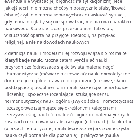
ewentualnie wykazać jej błędność (falsyfikacjonizm). Jeżeli
jakiejś teorii nie można choćby hipotetycznie sfalsyfikować
(obalić) czyli nie można sobie wyobrazić i wskazać sytuacji,
gdy teoria mogłaby się nie sprawdzać, nie ma ona charakteru
naukowego. Staje się raczej przekonaniem lub wiarą
w słuszność opartą na przyjętej ideologii, na przykład
religijnej, a nie na dowodach naukowych.
Z definicją nauki i modelami jej rozwoju wiążą się rozmaite
klasyfikacje nauk
. Można zatem wyróżniać nauki
przyrodnicze (odnoszące się do świata materialnego)
i humanistyczne (mówiące o człowieku); nauki nomotetyczne
(formułujące ogólne prawa) i idiograficzne (opisowe, słabo
poddające się uogólnieniom); nauki ścisłe (oparte na logice
i liczeniu) i społeczne (oceniające, szukające sensu,
hermeneutyczne); nauki ogólne (zwykle ścisłe i nomotetyczne)
i szczegółowe (zajmujące się określonymi kategoriami
rzeczywistości); nauki formalne (o logiczno-matematycznych
zasadach rozumowania), abstrakcyjne (o teoriach) i konkretne
(o faktach, empiryczne); nauki teoretyczne (tak zwane czysta
nauka czyli poznanie dla poznania) i praktyczne (nauka