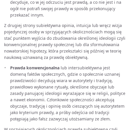
decyduje, co w jej odczuciu jest prawdą, a co nie jest i na
ogół nie potrafi swojej prawdy w sposób przekonujący
przekazać innym.
Z drugiej strony subiektywna opinia, intuicja lub wręcz wizja
pojedynczej osoby w sprzyjających okolicznościach mogą się
stać punktem wyjścia do zbudowania określonej ideologii czyli
konwencjonalnej prawdy społecznej lub dla sformułowania
nowatorskiej hipotezy, która przekształci się później w teorię
naukową uznawaną za prawdę obiektywną.
Prawda konwencjonalna
lub intersubiektywna jest
domeną faktów społecznych, gdzie o społecznie uznanej
prawdziwości decydują wiara w autorytety i tradycję,
prawidłowo wykonane rytuały, określone obyczaje lub
zasady panującej ideologii wyrażające się w religii, polityce
a nawet ekonomii. Członkowie społeczności akceptują
obyczaje, tradycję i opinię osób cieszących się autorytetem
jako kryterium prawdy, a próby odejścia od tradycji
potępiają jako fałsz zazwyczaj utożsamiany ze złem.
W sprzyjających okolicznościach prawda subiektywna czyli