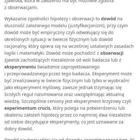
zjawiska, która w założeniu ma być możliwie zgodna
z obserwacjami.
Wykazanie zgodności hipotezy i obserwacji to
dowód
na
słuszność założonego modelu (justyfikacjonizm), przy czym
dowód może być empiryczny czyli odwołujący się do
określonych sytuacji w świecie fizycznym lub dowód
racjonalny, który opiera się na wcześniej ustalonych zasadach
logiki i matematyki. Dowód może pochodzić z
obserwacji
zjawisk zachodzących niezależnie od woli badacza lub z
eksperymentu
świadomie zaprojektowanego
i przeprowadzonego przez tego badacza. Eksperyment może
być zrealizowany w świecie fizycznym lub tylko w wyobraźni
jako eksperyment myślowy, zawsze jednak trzymając się
ścisłych reguł rozumowania oraz uwzględniając aktualną
wiedzę. Szczególnie ceniony jest eksperyment krzyżowy czyli
experimentum crucis
, który polega na potwierdzeniu lub
obaleniu założeń hipotezy przez co najmniej dwa niezależne
od siebie decydujące eksperymenty, co jest uznawane za
dobry dowód.
Dowód naukowy różni się od dowodu anegdotycznego tym, że