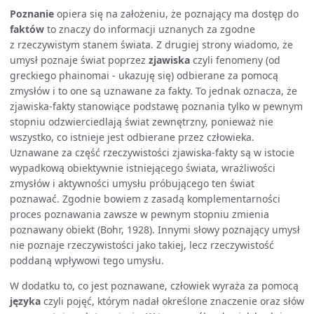
Poznanie
opiera się na założeniu, że poznający ma dostęp do
faktów
to znaczy do informacji uznanych za zgodne
z rzeczywistym stanem świata. Z drugiej strony wiadomo, że
umysł poznaje świat poprzez
zjawiska
czyli fenomeny (od
greckiego phainomai - ukazuję się) odbierane za pomocą
zmysłów i to one są uznawane za fakty. To jednak oznacza, że
zjawiska-fakty stanowiące podstawę poznania tylko w pewnym
stopniu odzwierciedlają świat zewnętrzny, ponieważ nie
wszystko, co istnieje jest odbierane przez człowieka.
Uznawane za część rzeczywistości zjawiska-fakty są w istocie
wypadkową obiektywnie istniejącego świata, wrażliwości
zmysłów i aktywności umysłu próbującego ten świat
poznawać. Zgodnie bowiem z zasadą komplementarności
proces poznawania zawsze w pewnym stopniu zmienia
poznawany obiekt (Bohr, 1928). Innymi słowy poznający umysł
nie poznaje rzeczywistości jako takiej, lecz rzeczywistość
poddaną wpływowi tego umysłu.
W dodatku to, co jest poznawane, człowiek wyraża za pomocą
języka
czyli pojęć, którym nadał określone znaczenie oraz słów