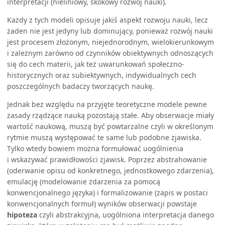
interpretacji (nieliniowy, skokowy rozwój nauki).
Każdy z tych modeli opisuje jakiś aspekt rozwoju nauki, lecz
żaden nie jest jedyny lub dominujący, ponieważ rozwój nauki
jest procesem złożonym, niejednorodnym, wielokierunkowym
i zależnym zarówno od czynników obiektywnych odnoszących
się do cech materii, jak też uwarunkowań społeczno-
historycznych oraz subiektywnych, indywidualnych cech
poszczególnych badaczy tworzących naukę.
Jednak bez względu na przyjęte teoretyczne modele pewne
zasady rządzące nauką pozostają stałe. Aby obserwacje miały
wartość naukową, muszą być powtarzalne czyli w określonym
rytmie muszą występować te same lub podobne zjawiska.
Tylko wtedy bowiem można formułować uogólnienia
i wskazywać prawidłowości zjawisk. Poprzez abstrahowanie
(oderwanie opisu od konkretnego, jednostkowego zdarzenia),
emulację (modelowanie zdarzenia za pomocą
konwencjonalnego języka) i formalizowanie (zapis w postaci
konwencjonalnych formuł) wyników obserwacji powstaje
hipoteza
czyli abstrakcyjna, uogólniona interpretacja danego