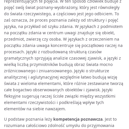
reprezentujących te pojęcia. W ten sposób człowiek buduje z
pojęć swój świat poznany-wyobrażony, który jest równoległy
do świata rzeczywistego, a częściowo jest jego odbiciem. To
zaś oznacza, że proces poznania zależy od struktury i pojęć
języka, na przykład od szyku zdania. W językach z podmiotem
na początku zdania w centrum uwagi znajduje się obiekt,
przedmiot, zwierzę czy osoba. W językach z orzeczeniem na
początku zdania uwaga koncentruje się początkowo raczej na
procesach. Języki z rozbudowaną strukturą czasów
gramatycznych sprzyjają analizie czasowej zjawisk, a języki z
wielką liczbą przymiotników budują obraz świata mocno
zróżnicowanego i zniuansowanego. Języki o strukturze
analitycznej i aglutynacyjnej względnie łatwo budują wizję
świata z wieloma elementami, które różnie zestawiane tworzą
całe bogactwo obserwowanych obiektów i zjawisk. Języki
fleksyjne sugerują raczej ścisłe związki między wszystkimi
elementami rzeczywistości i podkreślają wpływ tych
elementów na siebie nawzajem.
U podstaw poznania leży
kompetencja poznawcza
. Jest to
rozumiana całościowo zdolność umysłu do przyjmowania