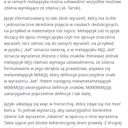
a w ramach metajęzyka można udowodnić wszystkie możliwe
zdania wynikające ze zdania J (A. Tarski).
Język sformalizowany to taki zbiór wyrażeń, który ma ściśle
i jednoznacznie określone pojęcia w naukach dedukcyjnych,
na przykład w matematyce lub logice. Metajęzyk zaś to język
służący do opisu innego języka czyli nie opisuje znaczenia
wyrażeń, lecz odnosi się do samych wyrażeń: na przykład
w języku J „kot” oznacza zwierzę, a w metajęzyku M(J) „kot”
oznacza wyrażenie złożone z kilku znaków. Ponieważ jednak
metajęzyk M(J) również wymaga udowodnienia, że zdania
formułowane w jego obrębie są prawdziwe, pojawia się
metametajęzyk M(M(J)), który definiuje poszczególne znaki
w wyrażeniu „kot”. Potem następny metametametajęzyk
M(M(M(J))) uwiarygadnia definicje znaków, M(M(M(M(J))))
uwiarygadnia poprzednie definicje i tak dalej.
Języki układają się więc w hierarchię, która zdaje się nie mieć
końca. To jednak wystarczy, aby uwiarygodnić konkretne
zdanie lub wyrażenie „lokalnie” w oparciu o inne wyrażenia.
Takie ujęcie jest bliskie koherencyjnej teorii prawdy. Z drugiej