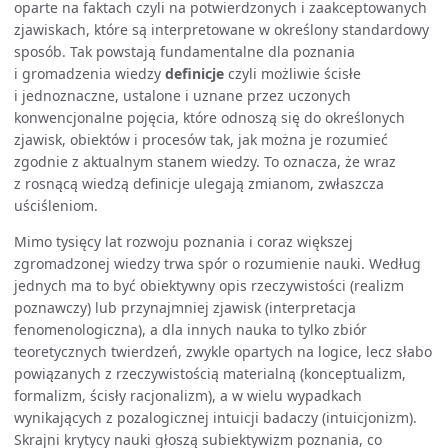
oparte na faktach czyli na potwierdzonych i zaakceptowanych
zjawiskach, które są interpretowane w określony standardowy
sposób. Tak powstają fundamentalne dla poznania
i gromadzenia wiedzy
definicje
czyli możliwie ścisłe
i jednoznaczne, ustalone i uznane przez uczonych
konwencjonalne pojęcia, które odnoszą się do określonych
zjawisk, obiektów i procesów tak, jak można je rozumieć
zgodnie z aktualnym stanem wiedzy. To oznacza, że wraz
z rosnącą wiedzą definicje ulegają zmianom, zwłaszcza
uściśleniom.
Mimo tysięcy lat rozwoju poznania i coraz większej
zgromadzonej wiedzy trwa spór o rozumienie nauki. Według
jednych ma to być obiektywny opis rzeczywistości (realizm
poznawczy) lub przynajmniej zjawisk (interpretacja
fenomenologiczna), a dla innych nauka to tylko zbiór
teoretycznych twierdzeń, zwykle opartych na logice, lecz słabo
powiązanych z rzeczywistością materialną (konceptualizm,
formalizm, ścisły racjonalizm), a w wielu wypadkach
wynikających z pozalogicznej intuicji badaczy (intuicjonizm).
Skrajni krytycy nauki głoszą subiektywizm poznania, co