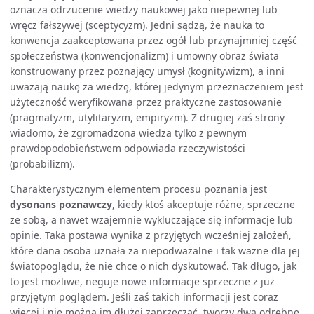
oznacza odrzucenie wiedzy naukowej jako niepewnej lub
wręcz fałszywej (sceptycyzm). Jedni sądzą, że nauka to
konwencja zaakceptowana przez ogół lub przynajmniej część
społeczeństwa (konwencjonalizm) i umowny obraz świata
konstruowany przez poznający umysł (kognitywizm), a inni
uważają naukę za wiedzę, której jedynym przeznaczeniem jest
użyteczność weryfikowana przez praktyczne zastosowanie
(pragmatyzm, utylitaryzm, empiryzm). Z drugiej zaś strony
wiadomo, że zgromadzona wiedza tylko z pewnym
prawdopodobieństwem odpowiada rzeczywistości
(probabilizm).
Charakterystycznym elementem procesu poznania jest
dysonans poznawczy
, kiedy ktoś akceptuje różne, sprzeczne
ze sobą, a nawet wzajemnie wykluczające się informacje lub
opinie. Taka postawa wynika z przyjętych wcześniej założeń,
które dana osoba uznała za niepodważalne i tak ważne dla jej
światopoglądu, że nie chce o nich dyskutować. Tak długo, jak
to jest możliwe, neguje nowe informacje sprzeczne z już
przyjętym poglądem. Jeśli zaś takich informacji jest coraz
więcej i nie można im dłużej zaprzeczać, tworzy dwa odrębne,