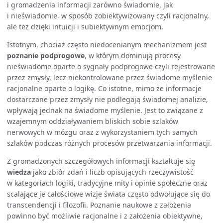
i gromadzenia informacji zarówno świadomie, jak
i nieświadomie, w sposób zobiektywizowany czyli racjonalny,
ale też dzięki intuicji i subiektywnym emocjom.
Istotnym, chociaż często niedocenianym mechanizmem jest
poznanie podprogowe
, w którym dominują procesy
nieświadome oparte o sygnały podprogowe czyli rejestrowane
przez zmysły, lecz niekontrolowane przez świadome myślenie
racjonalne oparte o logikę. Co istotne, mimo że informacje
dostarczane przez zmysły nie podlegają świadomej analizie,
wpływają jednak na świadome myślenie. Jest to związane z
wzajemnym oddziaływaniem bliskich sobie szlaków
nerwowych w mózgu oraz z wykorzystaniem tych samych
szlaków podczas różnych procesów przetwarzania informacji.
Z gromadzonych szczegółowych informacji kształtuje się
wiedza
jako zbiór zdań i liczb opisujących rzeczywistość
w kategoriach logiki, tradycyjne mity i opinie społeczne oraz
scalające je całościowe wizje świata często odwołujące się do
transcendencji i filozofii. Poznanie naukowe z założenia
powinno być możliwie racjonalne i z założenia obiektywne,