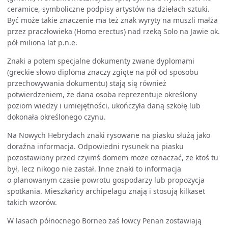
ceramice, symboliczne podpisy artystów na dziełach sztuki.
Być może takie znaczenie ma też znak wyryty na muszli małża
przez praczłowieka (Homo erectus) nad rzeką Solo na Jawie ok.
pół miliona lat p.n.e.
Znaki a potem specjalne dokumenty zwane dyplomami
(greckie słowo diploma znaczy zgięte na pół od sposobu
przechowywania dokumentu) stają się również
potwierdzeniem, że dana osoba reprezentuje określony
poziom wiedzy i umiejętności, ukończyła daną szkołę lub
dokonała określonego czynu.
Na Nowych Hebrydach znaki rysowane na piasku służą jako
doraźna informacja. Odpowiedni rysunek na piasku
pozostawiony przed czyimś domem może oznaczać, że ktoś tu
był, lecz nikogo nie zastał. Inne znaki to informacja
o planowanym czasie powrotu gospodarzy lub propozycja
spotkania. Mieszkańcy archipelagu znają i stosują kilkaset
takich wzorów.
W lasach północnego Borneo zaś łowcy Penan zostawiają