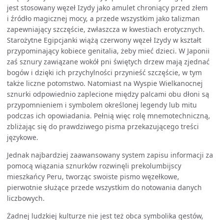
jest stosowany węzeł Izydy jako amulet chroniący przed złem
i źródło magicznej mocy, a przede wszystkim jako talizman
zapewniający szczęście, zwłaszcza w kwestiach erotycznych.
Starożytne Egipcjanki wiążą czerwony węzeł Izydy w kształt
przypominający kobiece genitalia, żeby mieć dzieci. W Japonii
zaś sznury zawiązane wokół pni świętych drzew mają zjednać
bogów i dzięki ich przychylności przynieść szczęście, w tym
także liczne potomstwo. Natomiast na Wyspie Wielkanocnej
sznurki odpowiednio zaplecione między palcami obu dłoni są
przypomnieniem i symbolem określonej legendy lub mitu
podczas ich opowiadania. Pełnią więc rolę mnemotechniczną,
zbliżając się do prawdziwego pisma przekazującego treści
językowe.
Jednak najbardziej zaawansowany system zapisu informacji za
pomocą wiązania sznurków rozwinęli prekolumbijscy
mieszkańcy Peru, tworząc swoiste pismo węzełkowe,
pierwotnie służące przede wszystkim do notowania danych
liczbowych.
Żadnej ludzkiej kulturze nie jest też obca symbolika gestów,