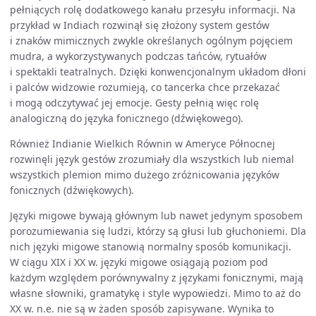
pełniących rolę dodatkowego kanału przesyłu informacji. Na
przykład w Indiach rozwinął się złożony system gestów
i znaków mimicznych zwykle określanych ogólnym pojęciem
mudra, a wykorzystywanych podczas tańców, rytuałów
i spektakli teatralnych. Dzięki konwencjonalnym układom dłoni
i palców widzowie rozumieją, co tancerka chce przekazać
i mogą odczytywać jej emocje. Gesty pełnią więc rolę
analogiczną do języka fonicznego (dźwiękowego).
Również Indianie Wielkich Równin w Ameryce Północnej
rozwinęli język gestów zrozumiały dla wszystkich lub niemal
wszystkich plemion mimo dużego zróżnicowania języków
fonicznych (dźwiękowych).
Języki migowe bywają głównym lub nawet jedynym sposobem
porozumiewania się ludzi, którzy są głusi lub głuchoniemi. Dla
nich języki migowe stanowią normalny sposób komunikacji.
W ciągu XIX i XX w. języki migowe osiągają poziom pod
każdym względem porównywalny z językami fonicznymi, mają
własne słowniki, gramatykę i style wypowiedzi. Mimo to aż do
XX w. n.e. nie są w żaden sposób zapisywane. Wynika to