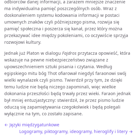
odbiorców danej informacji, a zarazem mniejsze znaczenie
ma indywidualna pamięć poszczególnych osób. Wraz z
doskonaleniem systemu kodowania informacji w postaci
umownych znaków czyli późniejszego pisma, rozwija się
pamięć społeczna i poszerza się kanał, przez który można
przekazywać idee między pokoleniami, co oczywiście sprzyja
rozwojowi kultury.
Jednak już Platon w dialogu
Fajdros
przytacza opowieść, która
wskazuje na pewne niebezpieczeństwo związane z
upowszechnieniem sztuki pisania i czytania. Według
egipskiego mitu bóg Thot ofiarował niegdyś faraonowi swój
wielki wynalazek czyli pismo. Twierdził przy tym, że dzięki
temu ludzie nie będą niczego zapominali, więc wielkie
dokonania przeszłości będą trwały przez wieki. Faraon jednak
był mniej entuzjastyczny: stwierdził, że przez pismo ludzie
oduczą się zapamiętywania czegokolwiek i będą polegali
wyłącznie na tym, co zostało zapisane.
← Języki międzygatunkowe
Logogramy, piktogramy, ideogramy, hieroglify i litery →