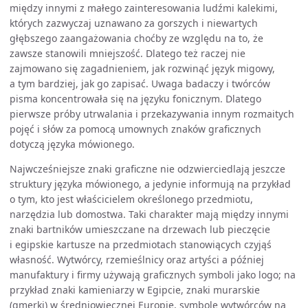
między innymi z małego zainteresowania ludźmi kalekimi,
których zazwyczaj uznawano za gorszych i niewartych
głębszego zaangażowania choćby ze względu na to, że
zawsze stanowili mniejszość. Dlatego też raczej nie
zajmowano się zagadnieniem, jak rozwinąć język migowy,
a tym bardziej, jak go zapisać. Uwaga badaczy i twórców
pisma koncentrowała się na języku fonicznym. Dlatego
pierwsze próby utrwalania i przekazywania innym rozmaitych
pojęć i słów za pomocą umownych znaków graficznych
dotyczą języka mówionego.
Najwcześniejsze znaki graficzne nie odzwierciedlają jeszcze
struktury języka mówionego, a jedynie informują na przykład
o tym, kto jest właścicielem określonego przedmiotu,
narzędzia lub domostwa. Taki charakter mają między innymi
znaki bartników umieszczane na drzewach lub pieczęcie
i egipskie kartusze na przedmiotach stanowiących czyjąś
własność. Wytwórcy, rzemieślnicy oraz artyści a później
manufaktury i firmy używają graficznych symboli jako logo; na
przykład znaki kamieniarzy w Egipcie, znaki murarskie
(gmerki) w średniowiecznej Europie, symbole wytwórców na