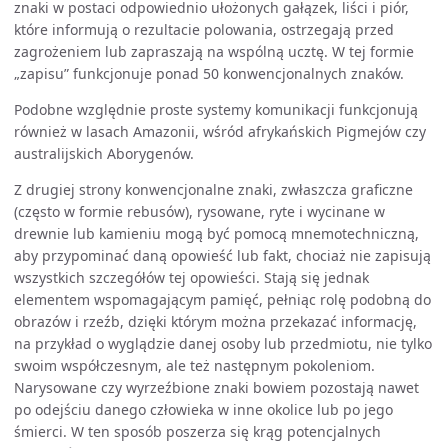
znaki w postaci odpowiednio ułożonych gałązek, liści i piór,
które informują o rezultacie polowania, ostrzegają przed
zagrożeniem lub zapraszają na wspólną ucztę. W tej formie
„zapisu” funkcjonuje ponad 50 konwencjonalnych znaków.
Podobne względnie proste systemy komunikacji funkcjonują
również w lasach Amazonii, wśród afrykańskich Pigmejów czy
australijskich Aborygenów.
Z drugiej strony konwencjonalne znaki, zwłaszcza graficzne
(często w formie rebusów), rysowane, ryte i wycinane w
drewnie lub kamieniu mogą być pomocą mnemotechniczną,
aby przypominać daną opowieść lub fakt, chociaż nie zapisują
wszystkich szczegółów tej opowieści. Stają się jednak
elementem wspomagającym pamięć, pełniąc rolę podobną do
obrazów i rzeźb, dzięki którym można przekazać informację,
na przykład o wyglądzie danej osoby lub przedmiotu, nie tylko
swoim współczesnym, ale też następnym pokoleniom.
Narysowane czy wyrzeźbione znaki bowiem pozostają nawet
po odejściu danego człowieka w inne okolice lub po jego
śmierci. W ten sposób poszerza się krąg potencjalnych