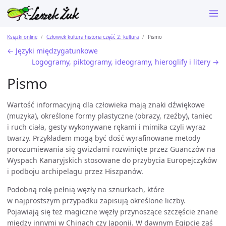
Książki online
Człowiek kultura historia część 2: kultura
Pismo
← Języki międzygatunkowe
Logogramy, piktogramy, ideogramy, hieroglify i litery →
Pismo
Wartość informacyjną dla człowieka mają znaki dźwiękowe
(muzyka), określone formy plastyczne (obrazy, rzeźby), taniec
i ruch ciała, gesty wykonywane rękami i mimika czyli wyraz
twarzy. Przykładem mogą być dość wyrafinowane metody
porozumiewania się gwizdami rozwinięte przez Guanczów na
Wyspach Kanaryjskich stosowane do przybycia Europejczyków
i podboju archipelagu przez Hiszpanów.
Podobną rolę pełnią węzły na sznurkach, które
w najprostszym przypadku zapisują określone liczby.
Pojawiają się też magiczne węzły przynoszące szczęście znane
między innymi w Chinach czy Japonii. W dawnym Egipcie zaś