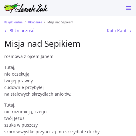
Książki online
Układanka
Misja nad Sepikiem
← Bliźniaczość
Kot i Kant →
Misja nad Sepikiem
rozmowa z ojcem Janem
Tutaj,
nie oczekują
twojej prawdy
cudownie przybyłej
na stalowych skrzydłach aniołów.
Tutaj,
nie rozumieją, czego
twój Jezus
szuka w puszczy,
skoro wszystko przynoszą mu skrzydlate duchy.