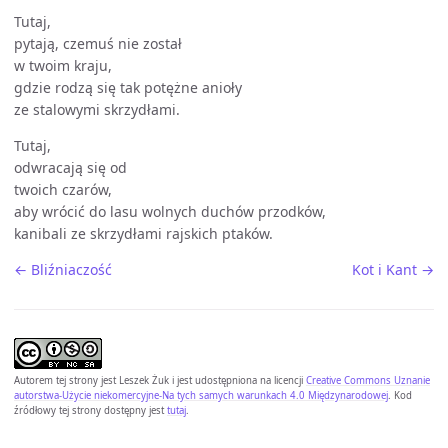
Tutaj,
pytają, czemuś nie został
w twoim kraju,
gdzie rodzą się tak potężne anioły
ze stalowymi skrzydłami.
Tutaj,
odwracają się od
twoich czarów,
aby wrócić do lasu wolnych duchów przodków,
kanibali ze skrzydłami rajskich ptaków.
← Bliźniaczość
Kot i Kant →
Autorem tej strony jest
Leszek Żuk
i jest udostępniona na licencji
Creative Commons Uznanie
autorstwa-Użycie niekomercyjne-Na tych samych warunkach 4.0 Międzynarodowej
. Kod
źródłowy tej strony dostępny jest
tutaj
.