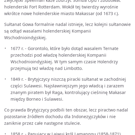
Zwycięski Speelman każe zburzyć Somba Opu i zbudować
holenderski Fort Rotterdam. Wokół tej twierdzy wyrośnie
wkrótce nowe holenderskie miasto Makassar (od 1673 r.).
Sułtanat Gowa formalnie nadal istnieje, lecz kolejni sułtanowie
są odtąd wasalami holenderskiej Kompanii
Wschodnioindyjskiej.
1677 r. - Gorontolo, które było dotąd wasalem Ternate
przechodzi pod władzę holenderskiej Kompanii
Wschodnioindyjskiej. W tym samym czasie Holendrzy
przejmują też władzę nad Limbotto.
1849 r. - Brytyjczycy niszczą piracki sułtanat w zachodniej
części Sulawesi. Najsławniejszym jego władcą i zarazem
znanym piratem był Raga, kontrolujący cieśninę Makasar
między Borneo i Sulawesi.
Co prawda Brytyjczycy podbili ten obszar, lecz piractwo nadal
pozostanie źródłem dochodu dla Indonezyjczyków i nie
zaniknie przez całe następne stulecie.
1858 r. - Panujący w Laiwui król Lamanggu (1858-1871)