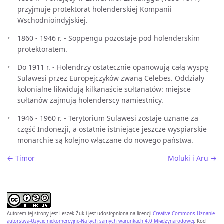
przyjmuje protektorat holenderskiej Kompanii
Wschodnioindyjskiej.
1860 - 1946 r. - Soppengu pozostaje pod holenderskim
protektoratem.
Do 1911 r. - Holendrzy ostatecznie opanowują całą wyspę
Sulawesi przez Europejczyków zwaną Celebes. Oddziały
kolonialne likwidują kilkanaście sułtanatów: miejsce
sułtanów zajmują holenderscy namiestnicy.
1946 - 1960 r. - Terytorium Sulawesi zostaje uznane za
część Indonezji, a ostatnie istniejące jeszcze wyspiarskie
monarchie są kolejno włączane do nowego państwa.
← Timor
Moluki i Aru →
Autorem tej strony jest
Leszek Żuk
i jest udostępniona na licencji
Creative Commons Uznanie
autorstwa-Użycie niekomercyjne-Na tych samych warunkach 4.0 Międzynarodowej
. Kod