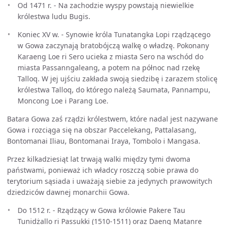
Od 1471 r. - Na zachodzie wyspy powstają niewielkie
królestwa ludu Bugis.
Koniec XV w. - Synowie króla Tunatangka Lopi rządzącego
w Gowa zaczynają bratobójczą walkę o władzę. Pokonany
Karaeng Loe ri Sero ucieka z miasta Sero na wschód do
miasta Passanngaleang, a potem na północ nad rzekę
Talloq. W jej ujściu zakłada swoją siedzibę i zarazem stolicę
królestwa Talloq, do którego należą Saumata, Pannampu,
Moncong Loe i Parang Loe.
Batara Gowa zaś rządzi królestwem, które nadal jest nazywane
Gowa i rozciąga się na obszar Paccelekang, Pattalasang,
Bontomanai Iliau, Bontomanai Iraya, Tombolo i Mangasa.
Przez kilkadziesiąt lat trwają walki między tymi dwoma
państwami, ponieważ ich władcy roszczą sobie prawa do
terytorium sąsiada i uważają siebie za jedynych prawowitych
dziedziców dawnej monarchii Gowa.
Do 1512 r. - Rządzący w Gowa królowie Pakere Tau
Tunidżallo ri Passukki (1510-1511) oraz Daeng Matanre