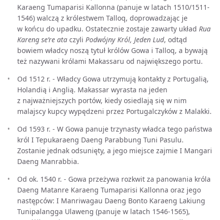
Karaeng Tumaparisi Kallonna (panuje w latach 1510/1511-
1546) walczą z królestwem Talloq, doprowadzając je
w końcu do upadku. Ostatecznie zostaje zawarty układ
Rua
Kareng se’re ata
czyli
Podwójny Król, Jeden Lud
, odtąd
bowiem władcy noszą tytuł królów Gowa i Talloq, a bywają
też nazywani królami Makassaru od największego portu.
Od 1512 r. - Władcy Gowa utrzymują kontakty z Portugalią,
Holandią i Anglią. Makassar wyrasta na jeden
z najważniejszych portów, kiedy osiedlają się w nim
malajscy kupcy wypędzeni przez Portugalczyków z Malakki.
Od 1593 r. - W Gowa panuje trzynasty władca tego państwa
król I Tepukaraeng Daeng Parabbung Tuni Pasulu.
Zostanie jednak odsunięty, a jego miejsce zajmie I Mangari
Daeng Manrabbia.
Od ok. 1540 r. - Gowa przeżywa rozkwit za panowania króla
Daeng Matanre Karaeng Tumaparisi Kallonna oraz jego
następców: I Manriwagau Daeng Bonto Karaeng Lakiung
Tunipalangga Ulaweng (panuje w latach 1546-1565),