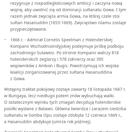
rezygnuje z niepodległościowych ambicji i zaczyna nową
wojnę, aby uwolnić się od dominacji sułtanatu Gowa. I tym
razem jednak zwycięża armia Gowa, na której czele stoi
sułtan Hasanuddin (1653-1669). Zwycięstwo islamu zostaje
przypieczętowane.
1666 r. - Admirał Cornelis Speelman z Holenderskiej
Kompanii Wschodnioindyjskiej podejmuje próbę podboju
zachodniego Sulawesi. Po stronie Kompanii walczy 818
holenderskich żeglarzy i 578 żołnierzy oraz 395
wojowników z Ambon i Bugis. Powstrzymują ich wojska
koalicji zorganizowanej przez sułtana Hasanuddina
z Gowa.
Wstępny traktat pokojowy zostaje zawarty 18 listopada 1667 r.
w Bungaya, lecz niedługo potem znów wybuchają walki.
O ostatecznym wyniku tych zmagań decydują holenderskie
posiłki wysłane z Batawii. Główna twierdza i zarazem siedziba
sułtanatu w Somba Opu zostaje zdobyta 12 czerwca 1669 r.,
a Hasanuddin abdykuje (umrze rok później).