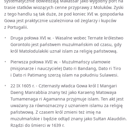
systematycznie odwiedzają Makassar jako wygodny port na
trasie statków wiozących cenne przyprawy z Moluków. Zyski
z tego handlu są tak duże, że pod koniec XVI w. gospodarka
Gowa jest praktycznie uzależniona od żeglarzy i kupców
z Portugalii.
Druga połowa XVI w. - Wasalne wobec Ternate królestwo
Gorontolo jest państwem muzułmańskim od czasu, gdy
król Matolodulakiki uznał islam za religię państwową.
Pierwsza połowa XVII w. - Muzułmańscy ulamowie
(misjonarze i nauczyciele) Dato ri Bandang, Dato ri Tiro
i Dato ri Patimang szerzą islam na południu Sulawesi.
22 IX 1605 r. - Czternasty władca Gowa król I Mangari
Daeng Manrabbia znany też jako Karaeng Matowaya
Tumamenaga ri Agamanna przyjmuje islam. Ten akt jest
uważany za równoznaczny z uznaniem islamu za religię
państwową. Z czasem król zmieni też imię na
muzułmańskie i będzie odtąd znany jako Sułtan Alauddin.
Rządzi do śmierci w 1639 r.