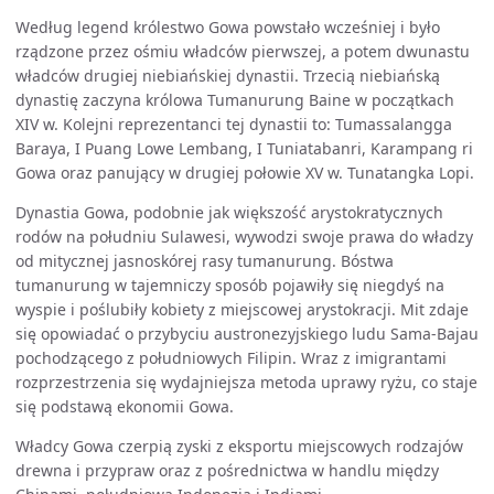
Według legend królestwo Gowa powstało wcześniej i było
rządzone przez ośmiu władców pierwszej, a potem dwunastu
władców drugiej niebiańskiej dynastii. Trzecią niebiańską
dynastię zaczyna królowa Tumanurung Baine w początkach
XIV w. Kolejni reprezentanci tej dynastii to: Tumassalangga
Baraya, I Puang Lowe Lembang, I Tuniatabanri, Karampang ri
Gowa oraz panujący w drugiej połowie XV w. Tunatangka Lopi.
Dynastia Gowa, podobnie jak większość arystokratycznych
rodów na południu Sulawesi, wywodzi swoje prawa do władzy
od mitycznej jasnoskórej rasy tumanurung. Bóstwa
tumanurung w tajemniczy sposób pojawiły się niegdyś na
wyspie i poślubiły kobiety z miejscowej arystokracji. Mit zdaje
się opowiadać o przybyciu austronezyjskiego ludu Sama-Bajau
pochodzącego z południowych Filipin. Wraz z imigrantami
rozprzestrzenia się wydajniejsza metoda uprawy ryżu, co staje
się podstawą ekonomii Gowa.
Władcy Gowa czerpią zyski z eksportu miejscowych rodzajów
drewna i przypraw oraz z pośrednictwa w handlu między