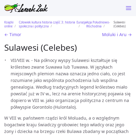
Książki
Człowiek kultura historia część 3: historia
Eurazja
Azja Południowo-
Sulawesi
online
społeczna i polityczna
Wschodnia
(Celebes)
← Timor
Moluki i Aru →
Sulawesi (Celebes)
VII/VIII w. - Na północy wyspy Sulawesi kształtuje się
królestwo zwane Suwawa lub Tuwawa. W językach
miejscowych plemion nazwa oznacza jedno ciało, co jest
rozumiane jako wspólnota pochodzenia lub wspólna
genealogia. Według tradycyjnych legend królestwo miało
powstać już w IV w., lecz na arenie historycznej pojawia się
dopiero w VIII w. jako organizacja polityczna z centrum na
półwyspie Gorontolo (Hulontalo).
W VIII w. państwem rządzi król Moluadu, a o względnym
bogactwie kraju świadczy grobowiec tego władcy oraz jego
żony i dziecka na brzegu rzeki Bulawa zbadany w początkach