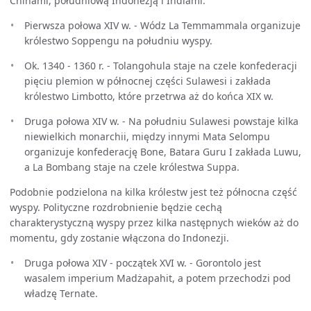
Chinami, południową Indonezją i Indiami.
Pierwsza połowa XIV w. - Wódz La Temmammala organizuje
królestwo Soppengu na południu wyspy.
Ok. 1340 - 1360 r. - Tolangohula staje na czele konfederacji
pięciu plemion w północnej części Sulawesi i zakłada
królestwo Limbotto, które przetrwa aż do końca XIX w.
Druga połowa XIV w. - Na południu Sulawesi powstaje kilka
niewielkich monarchii, między innymi Mata Selompu
organizuje konfederację Bone, Batara Guru I zakłada Luwu,
a La Bombang staje na czele królestwa Suppa.
Podobnie podzielona na kilka królestw jest też północna część
wyspy. Polityczne rozdrobnienie będzie cechą
charakterystyczną wyspy przez kilka następnych wieków aż do
momentu, gdy zostanie włączona do Indonezji.
Druga połowa XIV - początek XVI w. - Gorontolo jest
wasalem imperium Madżapahit, a potem przechodzi pod
władzę Ternate.