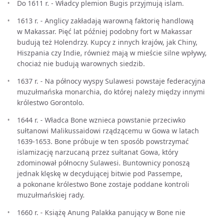
Do 1611 r. - Władcy plemion Bugis przyjmują islam.
1613 r. - Anglicy zakładają warowną faktorię handlową
w Makassar. Pięć lat później podobny fort w Makassar
budują też Holendrzy. Kupcy z innych krajów, jak Chiny,
Hiszpania czy Indie, również mają w mieście silne wpływy,
chociaż nie budują warownych siedzib.
1637 r. - Na północy wyspy Sulawesi powstaje federacyjna
muzułmańska monarchia, do której należy między innymi
królestwo Gorontolo.
1644 r. - Władca Bone wznieca powstanie przeciwko
sułtanowi Malikussaidowi rządzącemu w Gowa w latach
1639-1653. Bone próbuje w ten sposób powstrzymać
islamizację narzucaną przez sułtanat Gowa, który
zdominował północny Sulawesi. Buntownicy ponoszą
jednak klęskę w decydującej bitwie pod Passempe,
a pokonane królestwo Bone zostaje poddane kontroli
muzułmańskiej rady.
1660 r. - Książę Anung Palakka panujący w Bone nie