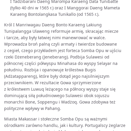
I Tadżibarani Daeng Marompa Karaeng Data Tunibatte
(tylko 40 dni w 1565 r.) oraz I Manggorai Daeng Mameta
Karaeng Bontolangkasa Tunikallo (od 1565 r.).
Król I Manriwagau Daeng Bonto Karaeng Lakiung
Tunipalangga Ulaweng reformuje armię, skracając miecze
i tarcze, aby były łatwiej nimi manewrować w walce.
Wprowadza broń palną czyli armaty i twierdze budowane
z cegieł, czego przykładem jest forteca Somba Opu w ujściu
rzeki Dżeneberang (Jeneberang). Podbija Sulawesi od
północnej części półwyspu Minahasa do wyspy Selayar na
południu. Rozbija i opanowuje królestwa Bugis
(Adżatappareng), które były dotąd jego najsilniejszym
przeciwnikiem. W rezultacie Gowa sprzymierzone
z królestwem Luwuq leżącego na północy wyspy staje się
dominującą siłą południowego Sulawesi obok sojuszu
monarchii Bone, Soppengu i Wadżoq. Gowa zdobywa też
polityczne wpływy w Pahang.
Miasta Makassar i stołeczne Somba Opu są ważnymi
ośrodkami zarówno handlu, jak i kultury. Portugalscy żeglarze