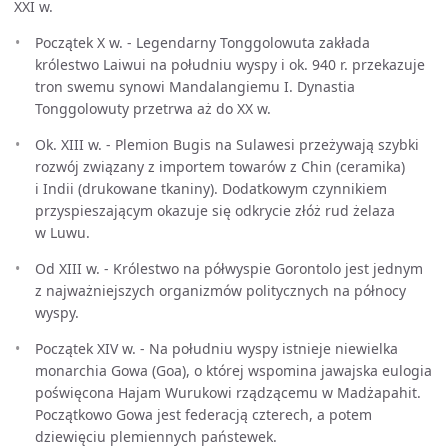
XXI w.
Początek X w. - Legendarny Tonggolowuta zakłada
królestwo Laiwui na południu wyspy i ok. 940 r. przekazuje
tron swemu synowi Mandalangiemu I. Dynastia
Tonggolowuty przetrwa aż do XX w.
Ok. XIII w. - Plemion Bugis na Sulawesi przeżywają szybki
rozwój związany z importem towarów z Chin (ceramika)
i Indii (drukowane tkaniny). Dodatkowym czynnikiem
przyspieszającym okazuje się odkrycie złóż rud żelaza
w Luwu.
Od XIII w. - Królestwo na półwyspie Gorontolo jest jednym
z najważniejszych organizmów politycznych na północy
wyspy.
Początek XIV w. - Na południu wyspy istnieje niewielka
monarchia Gowa (Goa), o której wspomina jawajska eulogia
poświęcona Hajam Wurukowi rządzącemu w Madżapahit.
Początkowo Gowa jest federacją czterech, a potem
dziewięciu plemiennych państewek.