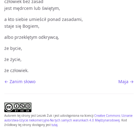
człowiek bez zasad
jest mędrcem lub świętym,
a kto siebie umieścił ponad zasadami,
staje się Bogiem,
albo przeklętym odkrywcą,
że bycie,
że życie,
że człowiek.
← Zanim słowo
Maja →
Autorem tej strony jest
Leszek Żuk
i jest udostępniona na licencji
Creative Commons Uznanie
autorstwa-Użycie niekomercyjne-Na tych samych warunkach 4.0 Międzynarodowej
. Kod
źródłowy tej strony dostępny jest
tutaj
.