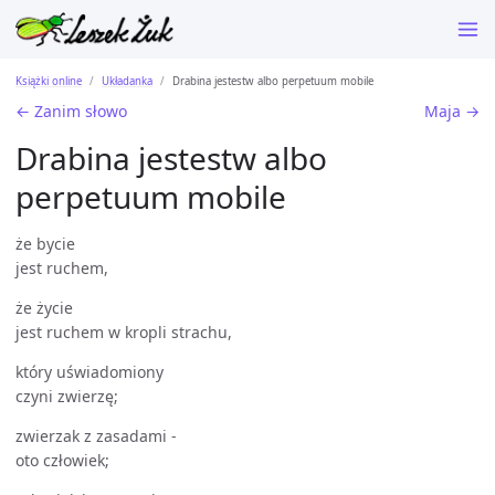
Książki online
Układanka
Drabina jestestw albo perpetuum mobile
← Zanim słowo
Maja →
Drabina jestestw albo
perpetuum mobile
że bycie
jest ruchem,
że życie
jest ruchem w kropli strachu,
który uświadomiony
czyni zwierzę;
zwierzak z zasadami -
oto człowiek;