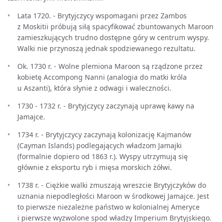
Lata 1720. - Brytyjczycy wspomagani przez Zambos
z Moskitii próbują siłą spacyfikować zbuntowanych Maroon
zamieszkujących trudno dostępne góry w centrum wyspy.
Walki nie przynoszą jednak spodziewanego rezultatu.
Ok. 1730 r. - Wolne plemiona Maroon są rządzone przez
kobietę Accompong Nanni (analogia do matki króla
u Aszanti), która słynie z odwagi i waleczności.
1730 - 1732 r. - Brytyjczycy zaczynają uprawę kawy na
Jamajce.
1734 r. - Brytyjczycy zaczynają kolonizację Kajmanów
(Cayman Islands) podlegających władzom Jamajki
(formalnie dopiero od 1863 r.). Wyspy utrzymują się
głównie z eksportu ryb i mięsa morskich żółwi.
1738 r. - Ciężkie walki zmuszają wreszcie Brytyjczyków do
uznania niepodległości Maroon w środkowej Jamajce. Jest
to pierwsze niezależne państwo w kolonialnej Ameryce
i pierwsze wyzwolone spod władzy Imperium Brytyjskiego.