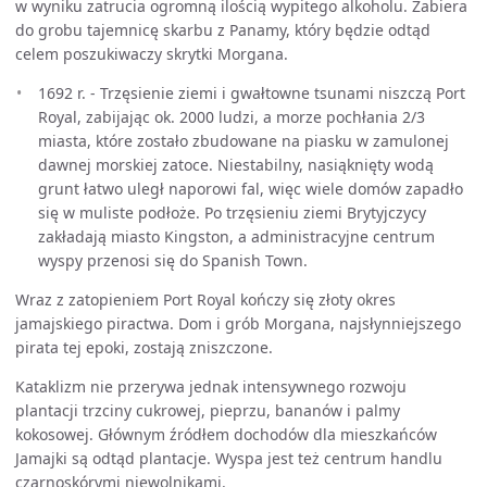
w wyniku zatrucia ogromną ilością wypitego alkoholu. Zabiera
do grobu tajemnicę skarbu z Panamy, który będzie odtąd
celem poszukiwaczy skrytki Morgana.
1692 r. - Trzęsienie ziemi i gwałtowne tsunami niszczą Port
Royal, zabijając ok. 2000 ludzi, a morze pochłania 2/3
miasta, które zostało zbudowane na piasku w zamulonej
dawnej morskiej zatoce. Niestabilny, nasiąknięty wodą
grunt łatwo uległ naporowi fal, więc wiele domów zapadło
się w muliste podłoże. Po trzęsieniu ziemi Brytyjczycy
zakładają miasto Kingston, a administracyjne centrum
wyspy przenosi się do Spanish Town.
Wraz z zatopieniem Port Royal kończy się złoty okres
jamajskiego piractwa. Dom i grób Morgana, najsłynniejszego
pirata tej epoki, zostają zniszczone.
Kataklizm nie przerywa jednak intensywnego rozwoju
plantacji trzciny cukrowej, pieprzu, bananów i palmy
kokosowej. Głównym źródłem dochodów dla mieszkańców
Jamajki są odtąd plantacje. Wyspa jest też centrum handlu
czarnoskórymi niewolnikami.