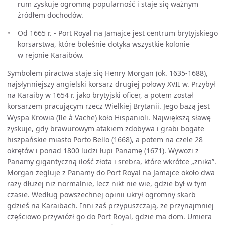
rum zyskuje ogromną popularność i staje się ważnym
źródłem dochodów.
Od 1665 r. - Port Royal na Jamajce jest centrum brytyjskiego
korsarstwa, które boleśnie dotyka wszystkie kolonie
w rejonie Karaibów.
Symbolem piractwa staje się Henry Morgan (ok. 1635-1688),
najsłynniejszy angielski korsarz drugiej połowy XVII w. Przybył
na Karaiby w 1654 r. jako brytyjski oficer, a potem został
korsarzem pracującym rzecz Wielkiej Brytanii. Jego bazą jest
Wyspa Krowia (Ile à Vache) koło Hispanioli. Największą sławę
zyskuje, gdy brawurowym atakiem zdobywa i grabi bogate
hiszpańskie miasto Porto Bello (1668), a potem na czele 28
okrętów i ponad 1800 ludzi łupi Panamę (1671). Wywozi z
Panamy gigantyczną ilość złota i srebra, które wkrótce „znika”.
Morgan żegluje z Panamy do Port Royal na Jamajce około dwa
razy dłużej niż normalnie, lecz nikt nie wie, gdzie był w tym
czasie. Według powszechnej opinii ukrył ogromny skarb
gdzieś na Karaibach. Inni zaś przypuszczają, że przynajmniej
częściowo przywiózł go do Port Royal, gdzie ma dom. Umiera