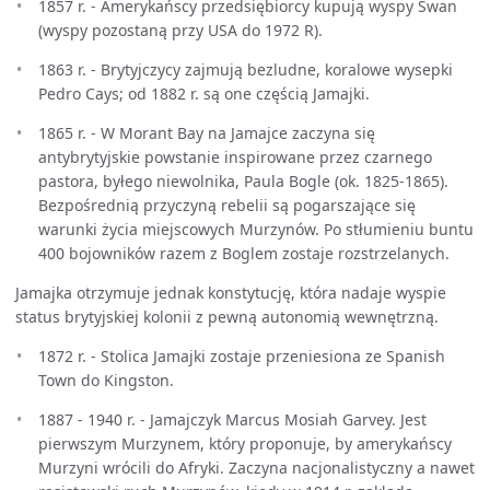
1857 r. - Amerykańscy przedsiębiorcy kupują wyspy Swan
(wyspy pozostaną przy USA do 1972 R).
1863 r. - Brytyjczycy zajmują bezludne, koralowe wysepki
Pedro Cays; od 1882 r. są one częścią Jamajki.
1865 r. - W Morant Bay na Jamajce zaczyna się
antybrytyjskie powstanie inspirowane przez czarnego
pastora, byłego niewolnika, Paula Bogle (ok. 1825-1865).
Bezpośrednią przyczyną rebelii są pogarszające się
warunki życia miejscowych Murzynów. Po stłumieniu buntu
400 bojowników razem z Boglem zostaje rozstrzelanych.
Jamajka otrzymuje jednak konstytucję, która nadaje wyspie
status brytyjskiej kolonii z pewną autonomią wewnętrzną.
1872 r. - Stolica Jamajki zostaje przeniesiona ze Spanish
Town do Kingston.
1887 - 1940 r. - Jamajczyk Marcus Mosiah Garvey. Jest
pierwszym Murzynem, który proponuje, by amerykańscy
Murzyni wrócili do Afryki. Zaczyna nacjonalistyczny a nawet