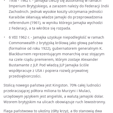
1958 - 1962 r. - Jamajka cieszy się autonomią w ramach
Imperium Brytyjskiego, a zarazem należy do Federacji Indii
Zachodnich. Jednak wysokie koszty utrzymania jedności
Karaibów skłaniają władze Jamajki do przeprowadzenia
referendum (1961), w wyniku którego Jamajka wychodzi
z Federacji, a ta wkrótce się rozpada.
6 VIII 1962 r. - Jamajka uzyskuje niepodległość w ramach
Commonwealth z brytyjską królową jako głową państwa
(formalnie od roku 1922), gubernatorem generalnym K.
Blackburnem reprezentującym monarchię oraz stojącym
na czele rządu premierem, którym zostaje Alexander
Bustamante z JLP. Pod władzą JLP Jamajka ściśle
współpracuje z USA i popiera rozwój prywatnej
przedsiębiorczości.
Stolicą nowego państwa jest Kingston. 70% całej ludności
przekraczającej półtora miliona to Murzyni i Mulaci,
urzędowym językiem jest angielski, a walutą jamajski dolar.
Wzorem brytyjskim na ulicach obowiązuje ruch lewostronny.
Flaga państwowa to ukośny żółty krzyż, a tło stanowią dwa