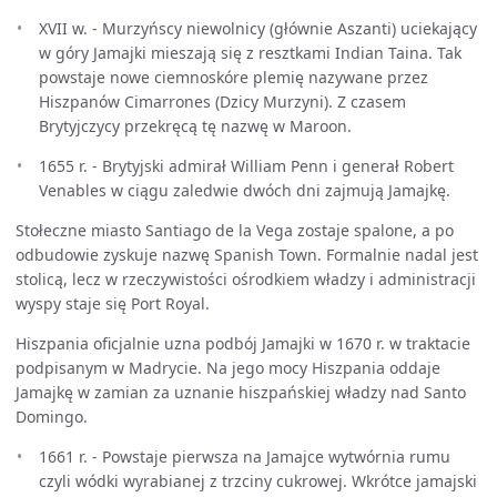
XVII w. - Murzyńscy niewolnicy (głównie Aszanti) uciekający
w góry Jamajki mieszają się z resztkami Indian Taina. Tak
powstaje nowe ciemnoskóre plemię nazywane przez
Hiszpanów Cimarrones (Dzicy Murzyni). Z czasem
Brytyjczycy przekręcą tę nazwę w Maroon.
1655 r. - Brytyjski admirał William Penn i generał Robert
Venables w ciągu zaledwie dwóch dni zajmują Jamajkę.
Stołeczne miasto Santiago de la Vega zostaje spalone, a po
odbudowie zyskuje nazwę Spanish Town. Formalnie nadal jest
stolicą, lecz w rzeczywistości ośrodkiem władzy i administracji
wyspy staje się Port Royal.
Hiszpania oficjalnie uzna podbój Jamajki w 1670 r. w traktacie
podpisanym w Madrycie. Na jego mocy Hiszpania oddaje
Jamajkę w zamian za uznanie hiszpańskiej władzy nad Santo
Domingo.
1661 r. - Powstaje pierwsza na Jamajce wytwórnia rumu
czyli wódki wyrabianej z trzciny cukrowej. Wkrótce jamajski