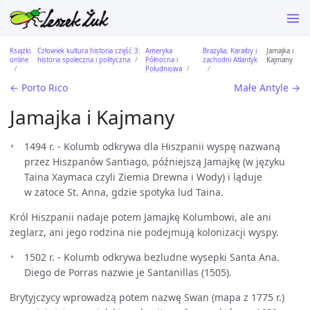
Książki
Człowiek kultura historia część 3:
Ameryka
Brazylia, Karaiby i
Jamajka i
online
historia społeczna i polityczna
Północna i
zachodni Atlantyk
Kajmany
Południowa
← Porto Rico
Małe Antyle →
Jamajka i Kajmany
1494 r. - Kolumb odkrywa dla Hiszpanii wyspę nazwaną
przez Hiszpanów Santiago, późniejszą Jamajkę (w języku
Taina Xaymaca czyli Ziemia Drewna i Wody) i ląduje
w zatoce St. Anna, gdzie spotyka lud Taina.
Król Hiszpanii nadaje potem Jamajkę Kolumbowi, ale ani
żeglarz, ani jego rodzina nie podejmują kolonizacji wyspy.
1502 r. - Kolumb odkrywa bezludne wysepki Santa Ana.
Diego de Porras nazwie je Santanillas (1505).
Brytyjczycy wprowadzą potem nazwę Swan (mapa z 1775 r.)