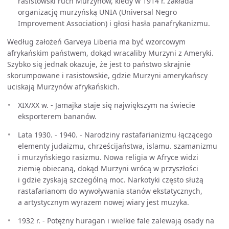
rasistowski ruch Murzynów, kiedy w 1914 r. zakłada
organizację murzyńską UNIA (Universal Negro
Improvement Association) i głosi hasła panafrykanizmu.
Według założeń Garveya Liberia ma być wzorcowym
afrykańskim państwem, dokąd wracaliby Murzyni z Ameryki.
Szybko się jednak okazuje, że jest to państwo skrajnie
skorumpowane i rasistowskie, gdzie Murzyni amerykańscy
uciskają Murzynów afrykańskich.
XIX/XX w. - Jamajka staje się największym na świecie
eksporterem bananów.
Lata 1930. - 1940. - Narodziny rastafarianizmu łączącego
elementy judaizmu, chrześcijaństwa, islamu. szamanizmu
i murzyńskiego rasizmu. Nowa religia w Afryce widzi
ziemię obiecaną, dokąd Murzyni wrócą w przyszłości
i gdzie zyskają szczególną moc. Narkotyki często służą
rastafarianom do wywoływania stanów ekstatycznych,
a artystycznym wyrazem nowej wiary jest muzyka.
1932 r. - Potężny huragan i wielkie fale zalewają osady na