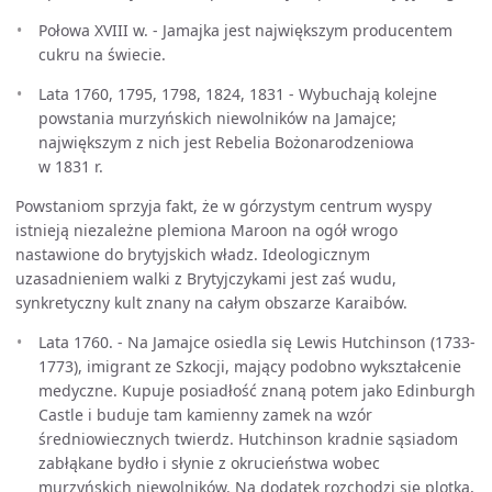
Połowa XVIII w. - Jamajka jest największym producentem
cukru na świecie.
Lata 1760, 1795, 1798, 1824, 1831 - Wybuchają kolejne
powstania murzyńskich niewolników na Jamajce;
największym z nich jest Rebelia Bożonarodzeniowa
w 1831 r.
Powstaniom sprzyja fakt, że w górzystym centrum wyspy
istnieją niezależne plemiona Maroon na ogół wrogo
nastawione do brytyjskich władz. Ideologicznym
uzasadnieniem walki z Brytyjczykami jest zaś wudu,
synkretyczny kult znany na całym obszarze Karaibów.
Lata 1760. - Na Jamajce osiedla się Lewis Hutchinson (1733-
1773), imigrant ze Szkocji, mający podobno wykształcenie
medyczne. Kupuje posiadłość znaną potem jako Edinburgh
Castle i buduje tam kamienny zamek na wzór
średniowiecznych twierdz. Hutchinson kradnie sąsiadom
zabłąkane bydło i słynie z okrucieństwa wobec
murzyńskich niewolników. Na dodatek rozchodzi się plotka,