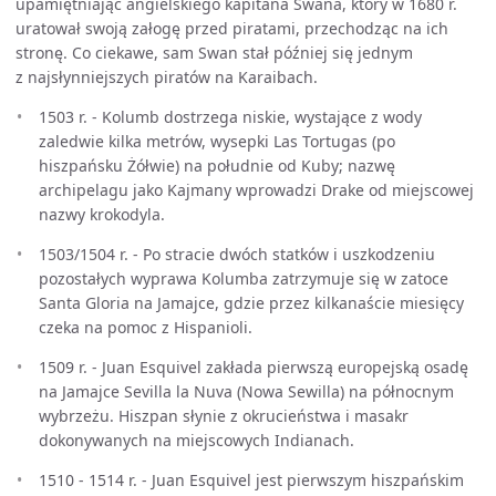
upamiętniając angielskiego kapitana Swana, który w 1680 r.
uratował swoją załogę przed piratami, przechodząc na ich
stronę. Co ciekawe, sam Swan stał później się jednym
z najsłynniejszych piratów na Karaibach.
1503 r. - Kolumb dostrzega niskie, wystające z wody
zaledwie kilka metrów, wysepki Las Tortugas (po
hiszpańsku Żółwie) na południe od Kuby; nazwę
archipelagu jako Kajmany wprowadzi Drake od miejscowej
nazwy krokodyla.
1503/1504 r. - Po stracie dwóch statków i uszkodzeniu
pozostałych wyprawa Kolumba zatrzymuje się w zatoce
Santa Gloria na Jamajce, gdzie przez kilkanaście miesięcy
czeka na pomoc z Hispanioli.
1509 r. - Juan Esquivel zakłada pierwszą europejską osadę
na Jamajce Sevilla la Nuva (Nowa Sewilla) na północnym
wybrzeżu. Hiszpan słynie z okrucieństwa i masakr
dokonywanych na miejscowych Indianach.
1510 - 1514 r. - Juan Esquivel jest pierwszym hiszpańskim