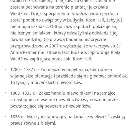
swoich trzech kolejnych mężów. Po śmierci zaś Annie
została pochowana na terenie plantacji jako Biała
Wiedźma. Dzięki specjalnemu rytuałowi wudu jej duch
został podobno uwięziony w budynku Rose Hall, żeby już
nie mogła szkodzić. Odtąd złowrogi duch pokazuje się
nielicznym śmiałkom, którzy odważyli się odwiedzić jej
dawną siedzibę. Co prawda badania historyczne
przeprowadzone w 2007 r. wykazują, że w rzeczywistości
Annie Palmer nie istniała, lecz ludzie wciąż widują Białą
Wiedźmę wędrującą przez sale Rose Hall.
1780 - 1787 r. - Zmniejszony popyt na cukier uderza
w jamajskie plantacje i przekłada się na głodową śmierć ok.
15 tysięcy murzyńskich niewolników.
1808, 1833 r. - Zakaz handlu niewolnikami na Jamajce,
a następnie zniesienie niewolnictwa wymuszone przez
powtarzające się powstania niewolników.
1838 r. - Murzyni stanowiący na Jamajce większość zyskują
prawa równe z białymi.