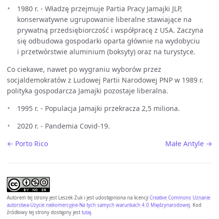
1980 r. - Władzę przejmuje Partia Pracy Jamajki JLP,
konserwatywne ugrupowanie liberalne stawiające na
prywatną przedsiębiorczość i współpracę z USA. Zaczyna
się odbudowa gospodarki oparta głównie na wydobyciu
i przetwórstwie aluminium (boksyty) oraz na turystyce.
Co ciekawe, nawet po wygraniu wyborów przez
socjaldemokratów z Ludowej Partii Narodowej PNP w 1989 r.
polityka gospodarcza Jamajki pozostaje liberalna.
1995 r. - Populacja Jamajki przekracza 2,5 miliona.
2020 r. - Pandemia Covid-19.
← Porto Rico
Małe Antyle →
Autorem tej strony jest
Leszek Żuk
i jest udostępniona na licencji
Creative Commons Uznanie
autorstwa-Użycie niekomercyjne-Na tych samych warunkach 4.0 Międzynarodowej
. Kod
źródłowy tej strony dostępny jest
tutaj
.