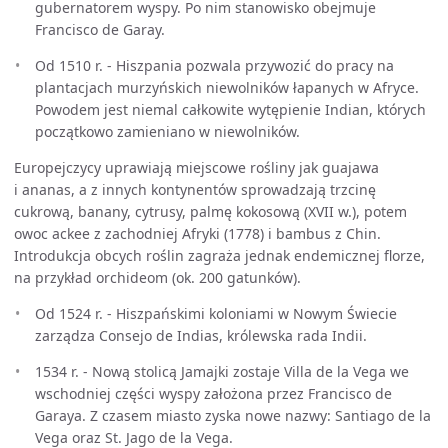
gubernatorem wyspy. Po nim stanowisko obejmuje
Francisco de Garay.
Od 1510 r. - Hiszpania pozwala przywozić do pracy na
plantacjach murzyńskich niewolników łapanych w Afryce.
Powodem jest niemal całkowite wytępienie Indian, których
początkowo zamieniano w niewolników.
Europejczycy uprawiają miejscowe rośliny jak guajawa
i ananas, a z innych kontynentów sprowadzają trzcinę
cukrową, banany, cytrusy, palmę kokosową (XVII w.), potem
owoc ackee z zachodniej Afryki (1778) i bambus z Chin.
Introdukcja obcych roślin zagraża jednak endemicznej florze,
na przykład orchideom (ok. 200 gatunków).
Od 1524 r. - Hiszpańskimi koloniami w Nowym Świecie
zarządza Consejo de Indias, królewska rada Indii.
1534 r. - Nową stolicą Jamajki zostaje Villa de la Vega we
wschodniej części wyspy założona przez Francisco de
Garaya. Z czasem miasto zyska nowe nazwy: Santiago de la
Vega oraz St. Jago de la Vega.