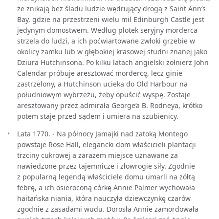
że znikają bez śladu ludzie wędrujący drogą z Saint Ann’s
Bay, gdzie na przestrzeni wielu mil Edinburgh Castle jest
jedynym domostwem. Według plotek seryjny morderca
strzela do ludzi, a ich poćwiartowane zwłoki grzebie w
okolicy zamku lub w głębokiej krasowej studni znanej jako
Dziura Hutchinsona. Po kilku latach angielski żołnierz John
Calendar próbuje aresztować mordercę, lecz ginie
zastrzelony, a Hutchinson ucieka do Old Harbour na
południowym wybrzeżu, żeby opuścić wyspę. Zostaje
aresztowany przez admirała George’a B. Rodneya, krótko
potem staje przed sądem i umiera na szubienicy.
Lata 1770. - Na północy Jamajki nad zatoką Montego
powstaje Rose Hall, elegancki dom właścicieli plantacji
trzciny cukrowej a zarazem miejsce uznawane za
nawiedzone przez tajemnicze i złowrogie siły. Zgodnie
z popularną legendą właściciele domu umarli na żółtą
febrę, a ich osieroconą córkę Annie Palmer wychowała
haitańska niania, która nauczyła dziewczynkę czarów
zgodnie z zasadami wudu. Dorosła Annie zamordowała