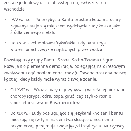
zostaje jednak wyparta lub wytępiona, zwłaszcza na
wschodzie.
IV/V w. n.e. - Po przybyciu Bantu prastara kopalnia ochry
Ngwenya staje się miejscem wydobycia rudy żelaza jako
źródła cennego metalu.
Do XV w. - Południowoafrykańskie ludy Bantu żyją
w plemionach, zwykle rządzonych przez wodza.
Powstają trzy grupy Bantu: Szona, Sotho-Tswana i Nguni.
Rozwija się plemienna demokracja, polegającą na okresowym
zwoływaniu ogólnoplemiennej rady (u Tswana nosi ona nazwę
kgotla), kiedy każdy może wyrazić swoje zdanie.
Od XVII w. - Wraz z białymi przybywają wcześniej nieznane
choroby (grypa, odra, ospa, gruźlica): szybko rośnie
śmiertelność wśród Buszmenoidów.
Do XIX w. - Ludy posługujące się językami khoisan i bantu
mieszają się (w tym małżeństwa służące umocnienia
przymierza), przejmują swoje języki i styl życia. Murzyńscy