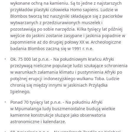
wykonane ochrą na kamieniu. Są to jedne z najstarszych
przykładów plastyki człowieka Homo sapiens. Ludzie w
Blombos tworzą też naszyjniki składające się z paciorków
wytwarzanych z przedziurawionych muszelek i
pozostawiają po sobie narzędzia. Kilka tysięcy lat później
wejście do jaskini zostanie zasypane i jaskinia popadnie w
zapomnienie aż do drugiej połowy XX w. Archeologiczne
badania Blombos zaczną się w 1991 r. n.e.
Ok. 75 000 lat p.n.e. - Na południowym krańcu Afryki
przeżywają nieliczne populacje ludzi szukające schronienia
w warunkach załamania klimatu i pustynnienia Afryki po
potężnej erupcji indonezyjskiego wulkanu Toba. Ludzie
chronią się między innymi w jaskiniach Przylądka
Igielnego.
Ponad 70 tysięcy lat p.n.e. - Na południu Afryki
w Mpumalanga ludy buszmenoidalne budują wielkie
kamienne konstrukcje służące jako obserwatoria
astronomiczne i kalendarze.