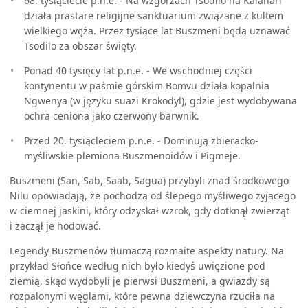
68. tysiąclecie p.n.e. - Na wzgórzach Tsodilo na Kalahari
działa prastare religijne sanktuarium związane z kultem
wielkiego węża. Przez tysiące lat Buszmeni będą uznawać
Tsodilo za obszar święty.
Ponad 40 tysięcy lat p.n.e. - We wschodniej części
kontynentu w paśmie górskim Bomvu działa kopalnia
Ngwenya (w języku suazi Krokodyl), gdzie jest wydobywana
ochra ceniona jako czerwony barwnik.
Przed 20. tysiącleciem p.n.e. - Dominują zbieracko-
myśliwskie plemiona Buszmenoidów i Pigmeje.
Buszmeni (San, Sab, Saab, Sagua) przybyli znad środkowego
Nilu opowiadają, że pochodzą od ślepego myśliwego żyjącego
w ciemnej jaskini, który odzyskał wzrok, gdy dotknął zwierząt
i zaczął je hodować.
Legendy Buszmenów tłumaczą rozmaite aspekty natury. Na
przykład Słońce według nich było kiedyś uwięzione pod
ziemią, skąd wydobyli je pierwsi Buszmeni, a gwiazdy są
rozpalonymi węglami, które pewna dziewczyna rzuciła na