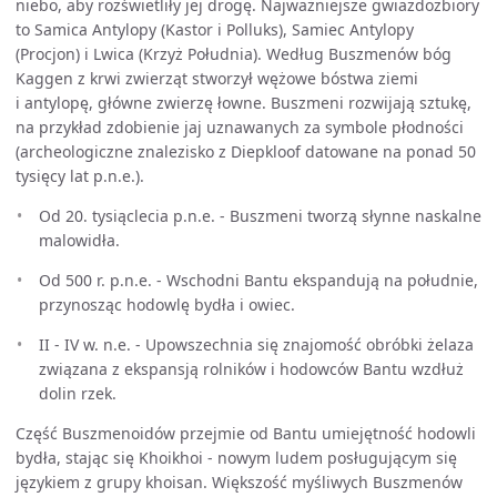
niebo, aby rozświetliły jej drogę. Najważniejsze gwiazdozbiory
to Samica Antylopy (Kastor i Polluks), Samiec Antylopy
(Procjon) i Lwica (Krzyż Południa). Według Buszmenów bóg
Kaggen z krwi zwierząt stworzył wężowe bóstwa ziemi
i antylopę, główne zwierzę łowne. Buszmeni rozwijają sztukę,
na przykład zdobienie jaj uznawanych za symbole płodności
(archeologiczne znalezisko z Diepkloof datowane na ponad 50
tysięcy lat p.n.e.).
Od 20. tysiąclecia p.n.e. - Buszmeni tworzą słynne naskalne
malowidła.
Od 500 r. p.n.e. - Wschodni Bantu ekspandują na południe,
przynosząc hodowlę bydła i owiec.
II - IV w. n.e. - Upowszechnia się znajomość obróbki żelaza
związana z ekspansją rolników i hodowców Bantu wzdłuż
dolin rzek.
Część Buszmenoidów przejmie od Bantu umiejętność hodowli
bydła, stając się Khoikhoi - nowym ludem posługującym się
językiem z grupy khoisan. Większość myśliwych Buszmenów