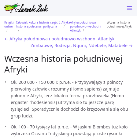
Książki
Człowiek kultura historia część 3:
Afryka
Afryka południowa i
Wczesna historia
online
historia społeczna i polityczna
południowo-wschodni
południowej Afryki
Atlantyk
← Afryka południowa i południowo-wschodni Atlantyk
Zimbabwe, Rodezja, Nguni, Ndebele, Matabele →
Wczesna historia południowej
Afryki
Ok. 200 000 - 150 000 r. p.n.e. - Przybywający z północy
pierwotny człowiek rozumny (Homo sapiens) zajmuje
południe Afryki, lecz lokalna forma praczłowieka (Homo
ergaster rhodesiensis) utrzyma się tu jeszcze parę
tysiącleci. Sporadycznie dochodzi do krzyżowania się obu
grup ludzi.
Ok. 100 - 70 tysięcy lat p.n.e. - W jaskini Blombos tuż koło
wybrzeża Oceanu Indyjskiego powstają proste rysunki