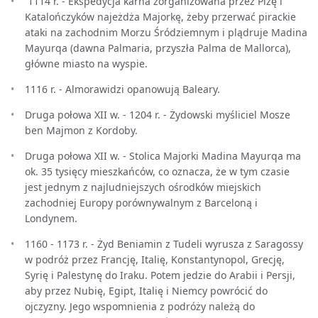
`1114 r. - Ekspedycja karna zorganizowana przez Pizę i
Katalończyków najeżdża Majorkę, żeby przerwać pirackie
ataki na zachodnim Morzu Śródziemnym i plądruje Madina
Mayurqa (dawna Palmaria, przyszła Palma de Mallorca),
główne miasto na wyspie.
1116 r. - Almorawidzi opanowują Baleary.
Druga połowa XII w. - 1204 r. - Żydowski myśliciel Mosze
ben Majmon z Kordoby.
Druga połowa XII w. - Stolica Majorki Madina Mayurqa ma
ok. 35 tysięcy mieszkańców, co oznacza, że w tym czasie
jest jednym z najludniejszych ośrodków miejskich
zachodniej Europy porównywalnym z Barceloną i
Londynem.
1160 - 1173 r. - Żyd Beniamin z Tudeli wyrusza z Saragossy
w podróż przez Francję, Italię, Konstantynopol, Grecję,
Syrię i Palestynę do Iraku. Potem jedzie do Arabii i Persji,
aby przez Nubię, Egipt, Italię i Niemcy powrócić do
ojczyzny. Jego wspomnienia z podróży należą do