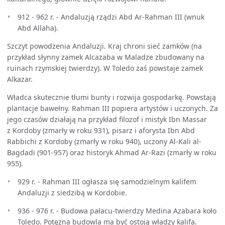
912 - 962 r. - Andaluzją rządzi Abd Ar-Rahman III (wnuk
Abd Allaha).
Szczyt powodzenia Andaluzji. Kraj chroni sieć zamków (na
przykład słynny zamek Alcazaba w Maladze zbudowany na
ruinach rzymskiej twierdzy). W Toledo zaś powstaje zamek
Alkazar.
Władca skutecznie tłumi bunty i rozwija gospodarkę. Powstają
plantacje bawełny. Rahman III popiera artystów i uczonych. Za
jego czasów działają na przykład filozof i mistyk Ibn Massar
z Kordoby (zmarły w roku 931), pisarz i aforysta Ibn Abd
Rabbichi z Kordoby (zmarły w roku 940), uczony Al-Kali al-
Bagdadi (901-957) oraz historyk Ahmad Ar-Razi (zmarły w roku
955).
929 r. - Rahman III ogłasza się samodzielnym kalifem
Andaluzji z siedzibą w Kordobie.
936 - 976 r. - Budowa pałacu-twierdzy Medina Azabara koło
Toledo. Potężna budowla ma być ostoją władzy kalifa.