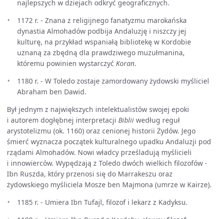
najlepszych w dziejach odkryć geograficznych.
1172 r. - Znana z religijnego fanatyzmu marokańska
dynastia Almohadów podbija Andaluzję i niszczy jej
kulturę, na przykład wspaniałą bibliotekę w Kordobie
uznaną za zbędną dla prawdziwego muzułmanina,
któremu powinien wystarczyć
Koran
.
1180 r. - W Toledo zostaje zamordowany żydowski myśliciel
Abraham ben Dawid.
Był jednym z największych intelektualistów swojej epoki
i autorem dogłębnej interpretacji
Biblii
według reguł
arystotelizmu (ok. 1160) oraz cenionej historii Żydów. Jego
śmierć wyznacza początek kulturalnego upadku Andaluzji pod
rządami Almohadów. Nowi władcy prześladują myślicieli
i innowierców. Wypędzają z Toledo dwóch wielkich filozofów -
Ibn Ruszda, który przenosi się do Marrakeszu oraz
żydowskiego myśliciela Mosze ben Majmona (umrze w Kairze).
1185 r. - Umiera Ibn Tufajl, filozof i lekarz z Kadyksu.