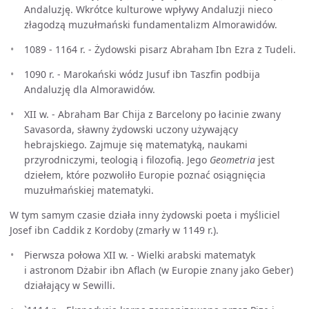
Andaluzję. Wkrótce kulturowe wpływy Andaluzji nieco
złagodzą muzułmański fundamentalizm Almorawidów.
1089 - 1164 r. - Żydowski pisarz Abraham Ibn Ezra z Tudeli.
1090 r. - Marokański wódz Jusuf ibn Taszfin podbija
Andaluzję dla Almorawidów.
XII w. - Abraham Bar Chija z Barcelony po łacinie zwany
Savasorda, sławny żydowski uczony używający
hebrajskiego. Zajmuje się matematyką, naukami
przyrodniczymi, teologią i filozofią. Jego
Geometria
jest
dziełem, które pozwoliło Europie poznać osiągnięcia
muzułmańskiej matematyki.
W tym samym czasie działa inny żydowski poeta i myśliciel
Josef ibn Caddik z Kordoby (zmarły w 1149 r.).
Pierwsza połowa XII w. - Wielki arabski matematyk
i astronom Dżabir ibn Aflach (w Europie znany jako Geber)
działający w Sewilli.