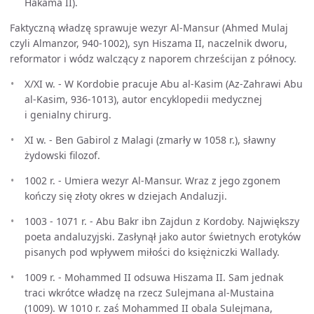
Hakama II).
Faktyczną władzę sprawuje wezyr Al-Mansur (Ahmed Mulaj
czyli Almanzor, 940-1002), syn Hiszama II, naczelnik dworu,
reformator i wódz walczący z naporem chrześcijan z północy.
X/XI w. - W Kordobie pracuje Abu al-Kasim (Az-Zahrawi Abu
al-Kasim, 936-1013), autor encyklopedii medycznej
i genialny chirurg.
XI w. - Ben Gabirol z Malagi (zmarły w 1058 r.), sławny
żydowski filozof.
1002 r. - Umiera wezyr Al-Mansur. Wraz z jego zgonem
kończy się złoty okres w dziejach Andaluzji.
1003 - 1071 r. - Abu Bakr ibn Zajdun z Kordoby. Największy
poeta andaluzyjski. Zasłynął jako autor świetnych erotyków
pisanych pod wpływem miłości do księżniczki Wallady.
1009 r. - Mohammed II odsuwa Hiszama II. Sam jednak
traci wkrótce władzę na rzecz Sulejmana al-Mustaina
(1009). W 1010 r. zaś Mohammed II obala Sulejmana,