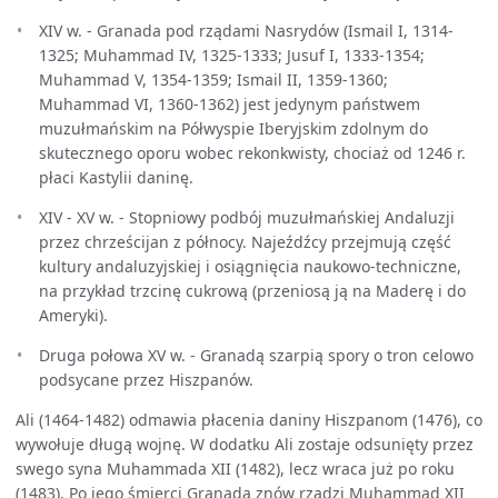
XIV w. - Granada pod rządami Nasrydów (Ismail I, 1314-
1325; Muhammad IV, 1325-1333; Jusuf I, 1333-1354;
Muhammad V, 1354-1359; Ismail II, 1359-1360;
Muhammad VI, 1360-1362) jest jedynym państwem
muzułmańskim na Półwyspie Iberyjskim zdolnym do
skutecznego oporu wobec rekonkwisty, chociaż od 1246 r.
płaci Kastylii daninę.
XIV - XV w. - Stopniowy podbój muzułmańskiej Andaluzji
przez chrześcijan z północy. Najeźdźcy przejmują część
kultury andaluzyjskiej i osiągnięcia naukowo-techniczne,
na przykład trzcinę cukrową (przeniosą ją na Maderę i do
Ameryki).
Druga połowa XV w. - Granadą szarpią spory o tron celowo
podsycane przez Hiszpanów.
Ali (1464-1482) odmawia płacenia daniny Hiszpanom (1476), co
wywołuje długą wojnę. W dodatku Ali zostaje odsunięty przez
swego syna Muhammada XII (1482), lecz wraca już po roku
(1483). Po jego śmierci Granadą znów rządzi Muhammad XII