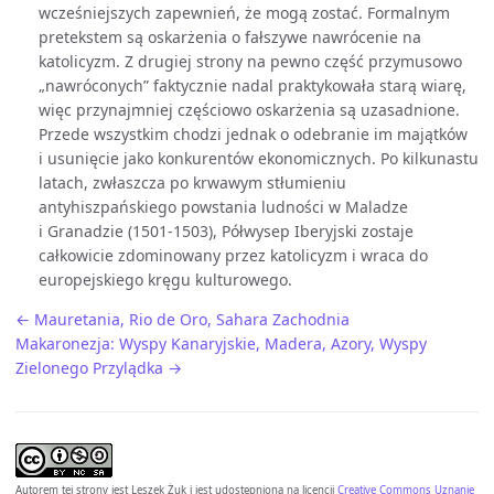
wcześniejszych zapewnień, że mogą zostać. Formalnym
pretekstem są oskarżenia o fałszywe nawrócenie na
katolicyzm. Z drugiej strony na pewno część przymusowo
„nawróconych” faktycznie nadal praktykowała starą wiarę,
więc przynajmniej częściowo oskarżenia są uzasadnione.
Przede wszystkim chodzi jednak o odebranie im majątków
i usunięcie jako konkurentów ekonomicznych. Po kilkunastu
latach, zwłaszcza po krwawym stłumieniu
antyhiszpańskiego powstania ludności w Maladze
i Granadzie (1501-1503), Półwysep Iberyjski zostaje
całkowicie zdominowany przez katolicyzm i wraca do
europejskiego kręgu kulturowego.
← Mauretania, Rio de Oro, Sahara Zachodnia
Makaronezja: Wyspy Kanaryjskie, Madera, Azory, Wyspy
Zielonego Przylądka →
Autorem tej strony jest
Leszek Żuk
i jest udostępniona na licencji
Creative Commons Uznanie