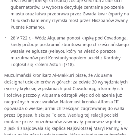
a wcześniej iberyjska osada) zostaje siedzibą arabskich
gubernatorów. O wyborze decyduje centralne położenie
miasta oraz łatwa przeprawa przez Gwadalkiwir (oparty na
16 łukach kamienny rzymski most przez Hiszpanów zwany
Puente Romano).
28 V 722 r. - Wódz Alquama ponosi klęskę pod Covadongą,
kiedy próbuje poskromić zbuntowanego chrześcijańskiego
wasala Pelagiusza (Pelayo), który na wieść o porażce
muzułmanów pod Konstantynopolem uciekł z Kordoby
i ogłosił się królem Asturii (718).
Muzułmański kronikarz Al-Makkuri pisze, że Alquama
doścignął uciekinierów w górach: zaledwie 30 wynędzniałych
rycerzy kryło się w jaskiniach pod Covadongą, a karmiły ich
litościwe pszczoły. Alquama odstąpił więc od oblężenia już
niegroźnych przeciwników. Natomiast kronika Alfonsa III
opowiada o wielkiej armii chrześcijan zagrzewanej do walki
przez Oppasa, biskupa Toledo. Według tej relacji pociski
miotane przez muzułmanów zawracały, ponieważ w jednej
z jaskiń znajdowała się kaplica Najświętszej Maryi Panny, a w
końcu pękła góra i wylała wodę, która zatopiła muzułmańską