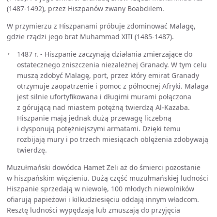
(1487-1492), przez Hiszpanów zwany Boabdilem.
W przymierzu z Hiszpanami próbuje zdominować Malagę,
gdzie rządzi jego brat Muhammad XIII (1485-1487).
1487 r. - Hiszpanie zaczynają działania zmierzające do
ostatecznego zniszczenia niezależnej Granady. W tym celu
muszą zdobyć Malagę, port, przez który emirat Granady
otrzymuje zaopatrzenie i pomoc z północnej Afryki. Malaga
jest silnie ufortyfikowana i długimi murami połączona
z górującą nad miastem potężną twierdzą Al-Kazaba.
Hiszpanie mają jednak dużą przewagę liczebną
i dysponują potężniejszymi armatami. Dzięki temu
rozbijają mury i po trzech miesiącach oblężenia zdobywają
twierdzę.
Muzułmański dowódca Hamet Zeli aż do śmierci pozostanie
w hiszpańskim więzieniu. Dużą część muzułmańskiej ludności
Hiszpanie sprzedają w niewolę, 100 młodych niewolników
ofiarują papieżowi i kilkudziesięciu oddają innym władcom.
Resztę ludności wypędzają lub zmuszają do przyjęcia