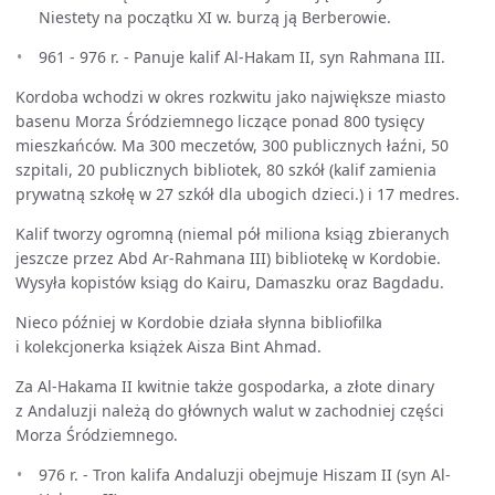
Niestety na początku XI w. burzą ją Berberowie.
961 - 976 r. - Panuje kalif Al-Hakam II, syn Rahmana III.
Kordoba wchodzi w okres rozkwitu jako największe miasto
basenu Morza Śródziemnego liczące ponad 800 tysięcy
mieszkańców. Ma 300 meczetów, 300 publicznych łaźni, 50
szpitali, 20 publicznych bibliotek, 80 szkół (kalif zamienia
prywatną szkołę w 27 szkół dla ubogich dzieci.) i 17 medres.
Kalif tworzy ogromną (niemal pół miliona ksiąg zbieranych
jeszcze przez Abd Ar-Rahmana III) bibliotekę w Kordobie.
Wysyła kopistów ksiąg do Kairu, Damaszku oraz Bagdadu.
Nieco później w Kordobie działa słynna bibliofilka
i kolekcjonerka książek Aisza Bint Ahmad.
Za Al-Hakama II kwitnie także gospodarka, a złote dinary
z Andaluzji należą do głównych walut w zachodniej części
Morza Śródziemnego.
976 r. - Tron kalifa Andaluzji obejmuje Hiszam II (syn Al-