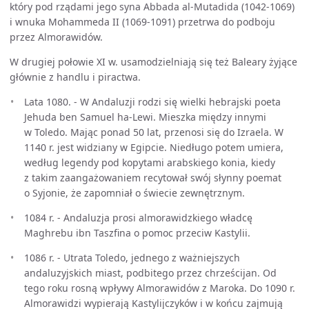
który pod rządami jego syna Abbada al-Mutadida (1042-1069)
i wnuka Mohammeda II (1069-1091) przetrwa do podboju
przez Almorawidów.
W drugiej połowie XI w. usamodzielniają się też Baleary żyjące
głównie z handlu i piractwa.
Lata 1080. - W Andaluzji rodzi się wielki hebrajski poeta
Jehuda ben Samuel ha-Lewi. Mieszka między innymi
w Toledo. Mając ponad 50 lat, przenosi się do Izraela. W
1140 r. jest widziany w Egipcie. Niedługo potem umiera,
według legendy pod kopytami arabskiego konia, kiedy
z takim zaangażowaniem recytował swój słynny poemat
o Syjonie, że zapomniał o świecie zewnętrznym.
1084 r. - Andaluzja prosi almorawidzkiego władcę
Maghrebu ibn Taszfina o pomoc przeciw Kastylii.
1086 r. - Utrata Toledo, jednego z ważniejszych
andaluzyjskich miast, podbitego przez chrześcijan. Od
tego roku rosną wpływy Almorawidów z Maroka. Do 1090 r.
Almorawidzi wypierają Kastylijczyków i w końcu zajmują