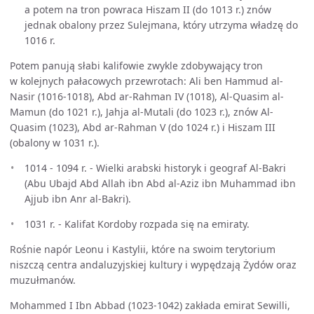
a potem na tron powraca Hiszam II (do 1013 r.) znów
jednak obalony przez Sulejmana, który utrzyma władzę do
1016 r.
Potem panują słabi kalifowie zwykle zdobywający tron
w kolejnych pałacowych przewrotach: Ali ben Hammud al-
Nasir (1016-1018), Abd ar-Rahman IV (1018), Al-Quasim al-
Mamun (do 1021 r.), Jahja al-Mutali (do 1023 r.), znów Al-
Quasim (1023), Abd ar-Rahman V (do 1024 r.) i Hiszam III
(obalony w 1031 r.).
1014 - 1094 r. - Wielki arabski historyk i geograf Al-Bakri
(Abu Ubajd Abd Allah ibn Abd al-Aziz ibn Muhammad ibn
Ajjub ibn Anr al-Bakri).
1031 r. - Kalifat Kordoby rozpada się na emiraty.
Rośnie napór Leonu i Kastylii, które na swoim terytorium
niszczą centra andaluzyjskiej kultury i wypędzają Żydów oraz
muzułmanów.
Mohammed I Ibn Abbad (1023-1042) zakłada emirat Sewilli,