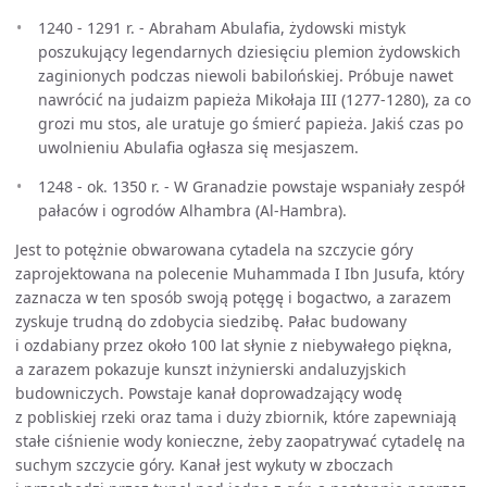
1240 - 1291 r. - Abraham Abulafia, żydowski mistyk
poszukujący legendarnych dziesięciu plemion żydowskich
zaginionych podczas niewoli babilońskiej. Próbuje nawet
nawrócić na judaizm papieża Mikołaja III (1277-1280), za co
grozi mu stos, ale uratuje go śmierć papieża. Jakiś czas po
uwolnieniu Abulafia ogłasza się mesjaszem.
1248 - ok. 1350 r. - W Granadzie powstaje wspaniały zespół
pałaców i ogrodów Alhambra (Al-Hambra).
Jest to potężnie obwarowana cytadela na szczycie góry
zaprojektowana na polecenie Muhammada I Ibn Jusufa, który
zaznacza w ten sposób swoją potęgę i bogactwo, a zarazem
zyskuje trudną do zdobycia siedzibę. Pałac budowany
i ozdabiany przez około 100 lat słynie z niebywałego piękna,
a zarazem pokazuje kunszt inżynierski andaluzyjskich
budowniczych. Powstaje kanał doprowadzający wodę
z pobliskiej rzeki oraz tama i duży zbiornik, które zapewniają
stałe ciśnienie wody konieczne, żeby zaopatrywać cytadelę na
suchym szczycie góry. Kanał jest wykuty w zboczach