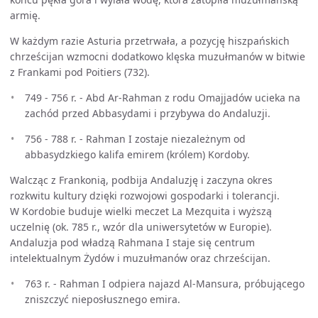
armię.
W każdym razie Asturia przetrwała, a pozycję hiszpańskich
chrześcijan wzmocni dodatkowo klęska muzułmanów w bitwie
z Frankami pod Poitiers (732).
749 - 756 r. - Abd Ar-Rahman z rodu Omajjadów ucieka na
zachód przed Abbasydami i przybywa do Andaluzji.
756 - 788 r. - Rahman I zostaje niezależnym od
abbasydzkiego kalifa emirem (królem) Kordoby.
Walcząc z Frankonią, podbija Andaluzję i zaczyna okres
rozkwitu kultury dzięki rozwojowi gospodarki i tolerancji.
W Kordobie buduje wielki meczet La Mezquita i wyższą
uczelnię (ok. 785 r., wzór dla uniwersytetów w Europie).
Andaluzja pod władzą Rahmana I staje się centrum
intelektualnym Żydów i muzułmanów oraz chrześcijan.
763 r. - Rahman I odpiera najazd Al-Mansura, próbującego
zniszczyć nieposłusznego emira.