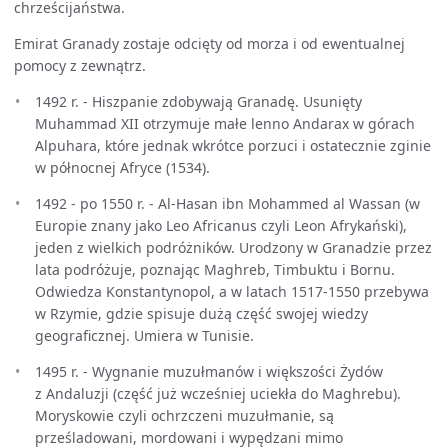
chrześcijaństwa.
Emirat Granady zostaje odcięty od morza i od ewentualnej
pomocy z zewnątrz.
1492 r. - Hiszpanie zdobywają Granadę. Usunięty
Muhammad XII otrzymuje małe lenno Andarax w górach
Alpuhara, które jednak wkrótce porzuci i ostatecznie zginie
w północnej Afryce (1534).
1492 - po 1550 r. - Al-Hasan ibn Mohammed al Wassan (w
Europie znany jako Leo Africanus czyli Leon Afrykański),
jeden z wielkich podróżników. Urodzony w Granadzie przez
lata podróżuje, poznając Maghreb, Timbuktu i Bornu.
Odwiedza Konstantynopol, a w latach 1517-1550 przebywa
w Rzymie, gdzie spisuje dużą część swojej wiedzy
geograficznej. Umiera w Tunisie.
1495 r. - Wygnanie muzułmanów i większości Żydów
z Andaluzji (część już wcześniej uciekła do Maghrebu).
Moryskowie czyli ochrzczeni muzułmanie, są
prześladowani, mordowani i wypędzani mimo