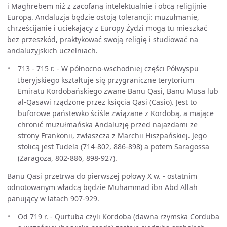
i Maghrebem niż z zacofaną intelektualnie i obcą religijnie
Europą. Andaluzja będzie ostoją tolerancji: muzułmanie,
chrześcijanie i uciekający z Europy Żydzi mogą tu mieszkać
bez przeszkód, praktykować swoją religię i studiować na
andaluzyjskich uczelniach.
713 - 715 r. - W północno-wschodniej części Półwyspu
Iberyjskiego kształtuje się przygraniczne terytorium
Emiratu Kordobańskiego zwane Banu Qasi, Banu Musa lub
al-Qasawi rządzone przez księcia Qasi (Casio). Jest to
buforowe państewko ściśle związane z Kordobą, a mające
chronić muzułmańska Andaluzję przed najazdami ze
strony Frankonii, zwłaszcza z Marchii Hiszpańskiej. Jego
stolicą jest Tudela (714-802, 886-898) a potem Saragossa
(Zaragoza, 802-886, 898-927).
Banu Qasi przetrwa do pierwszej połowy X w. - ostatnim
odnotowanym władcą będzie Muhammad ibn Abd Allah
panujący w latach 907-929.
Od 719 r. - Qurtuba czyli Kordoba (dawna rzymska Corduba