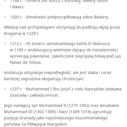
1198 r. - Umiera Ibn Ruszd z Kordoby, sławny filozof
i lekarz.
1203 r. - Almohadzi podporządkowują sobie Baleary.
Władzę nad archipelagiem utrzymają do podboju wysp przez
Aragonię w 1229 r.
1212 r. - Po śmierci almohadzkiego kalifa El-Mansura
w 1199 r. andaluzyjscy wielmoże dążący do niezależności
wzniecają powstanie, zakończone zwycięską bitwą pod Las
Navas de Tolosa.
Andaluzja odzyskuje niepodległość, ale jest słaba i coraz
bardziej zagrożona ekspansją chrześcijan.
1237 r. - Muhammad I Ibn Jusuf z rodu Nasrydów zdobywa
Granadę i zakłada emirat.
Jego następcy syn Muhammad II (1273-1302) oraz wnukowie
Muhammad III (1302-1309) i Nasr (1309-1314) ugruntują
pozycję Granady jako najsilniejszego muzułmańskiego
państwa na Półwyspie Iberyjskim.