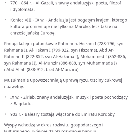
770 - 864 r. - Al-Gazali, sławny andaluzyjski poeta, filozof
i dyplomata.
Koniec VIII - IX w. - Andaluzja jest bogatym krajem, którego
kultura promieniuje nie tylko na Maroko, lecz także na
chrześcijańską Europę.
Panują kolejni potomkowie Rahmana: Hiszam I (788-796, syn
Rahmana I), Al-Hakam I (796-822, syn Hiszama), Abd Ar-
Rahman II (822-852, syn Al-Hakama I), Mohammed I (852-886,
syn Rahmana II), Al-Munzir (886-888, syn Muhammada I)
i Abd Allah (888-912, brat Al-Munzira).
Muzułmanie upowszechniają uprawę ryżu, trzciny cukrowej
i bawełny.
IX w. - Ziriab, znany andaluzyjski muzyk i poeta pochodzący
z Bagdadu.
903 r. - Baleary zostają włączone do Emiratu Kordoby.
Wyspy wchodzą w okres rozkwitu gospodarczego i
kulturalnego, głównie dzięki rozwojowi handlu.