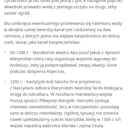
i przechodzi przez tunel pod jedną z gór, a następnie poprzez
akwedukt prowadzi wodę z jednego szczytu na drugi, żeby
zasilać ogród.
Dla uniknięcia ewentualnego przelewania się nadmiaru wody
w obrębie samej twierdzy kanał jest rozdzielony na dwa
ramiona, z których jedno ma odpływ bezpośrednio do doliny
rzeki, służąc jako kanał bezpieczeństwa.
Do 1286 r. - Marokański władca Abu Jusuf Jakub z dynastii
Marynidów cztery razy organizuje wojenne wyprawy do
Andaluzji, żeby ją podporządkować swojej władzy. Ginie
podczas oblężenia Algeciras.
1292 r. - Kastylijski król Sancho IV w przymierzu
z Nasrydami odbiera Marynidom twierdzę Tarifa blokującą
drogę do Gibraltaru. W rezultacie marokańscy wojska
muszą opuścić Półwysep Iberyjski. Nasrydzi zyskują
chwilowo samodzielność, lecz w rzeczywistości pozostają
sami w obliczu rekonkwisty. Ogólnej sytuacji nie zmienia
nawet spektakularny sukces Nasrydów, kiedy w 1306 r. ich
wojska napadną wybrzeża Maroka i zajmą Ceutę.