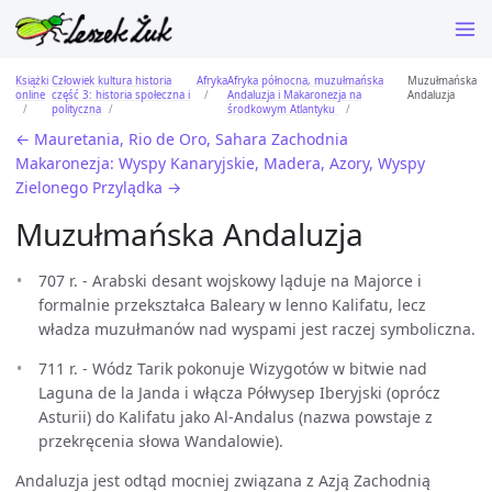
Książki
Człowiek kultura historia
Afryka
Afryka północna, muzułmańska
Muzułmańska
online
część 3: historia społeczna i
Andaluzja i Makaronezja na
Andaluzja
polityczna
środkowym Atlantyku
← Mauretania, Rio de Oro, Sahara Zachodnia
Makaronezja: Wyspy Kanaryjskie, Madera, Azory, Wyspy
Zielonego Przylądka →
Muzułmańska Andaluzja
707 r. - Arabski desant wojskowy ląduje na Majorce i
formalnie przekształca Baleary w lenno Kalifatu, lecz
władza muzułmanów nad wyspami jest raczej symboliczna.
711 r. - Wódz Tarik pokonuje Wizygotów w bitwie nad
Laguna de la Janda i włącza Półwysep Iberyjski (oprócz
Asturii) do Kalifatu jako Al-Andalus (nazwa powstaje z
przekręcenia słowa Wandalowie).
Andaluzja jest odtąd mocniej związana z Azją Zachodnią