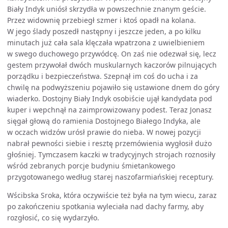
Biały Indyk uniósł skrzydła w powszechnie znanym geście.
Przez widownię przebiegł szmer i ktoś opadł na kolana.
W jego ślady poszedł następny i jeszcze jeden, a po kilku
minutach już cała sala klęczała wpatrzona z uwielbieniem
w swego duchowego przywódcę. On zaś nie odezwał się, lecz
gestem przywołał dwóch muskularnych kaczorów pilnujących
porządku i bezpieczeństwa. Szepnął im coś do ucha i za
chwilę na podwyższeniu pojawiło się ustawione dnem do góry
wiaderko. Dostojny Biały Indyk osobiście ujął kandydata pod
kuper i wepchnął na zaimprowizowany podest. Teraz Jonasz
sięgał głową do ramienia Dostojnego Białego Indyka, ale
w oczach widzów urósł prawie do nieba. W nowej pozycji
nabrał pewności siebie i resztę przemówienia wygłosił dużo
głośniej. Tymczasem kaczki w tradycyjnych strojach roznosiły
wśród zebranych porcje budyniu śmietankowego
przygotowanego według starej naszofarmiańskiej receptury.
Wścibska Sroka, która oczywiście też była na tym wiecu, zaraz
po zakończeniu spotkania wyleciała nad dachy farmy, aby
rozgłosić, co się wydarzyło.