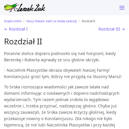
Książki online
Kaczy folwark: baśń ze świata zwierząt
Rozdział II
← Rozdział I
Rozdział III →
Rozdział II
Poranne słońce dopiero podnosiło się nad horyzont, kiedy
Berenikę i Roberta wyrwały ze snu głośne okrzyki.
- Naczelnik Ptaszystów obraża obywateli Naszej Farmy!
Konstancjusz grozi tym, którzy nie przyjdą na Słuszny Marsz!
To Sroka roznosząca wiadomości jak zawsze latała nad
domami informując o niedawnych i dopiero nadchodzących
wydarzeniach. Tym razem jednak zrobiła to wyjątkowo
wcześnie i, trzeba przyznać, nadzwyczaj głośno. Chyba już
wszyscy zauważyli, że Sroka zawsze krzyczy głośniej, kiedy
przekazuje nowiny o Konstancjuszu. Dla nikogo nie było
tajemnicą, że nie lubi Naczelnika Ptaszystów i przy każdej