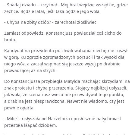
- Spadaj dziadu – krzyknął - Mój brat wejdzie wszędzie, gdzie
zechce. Będzie latał, jeśli taka będzie jego wola.
- Chyba na zbity dziób? - zarechotał złośliwiec.
Zamiast odpowiedzi Konstancjusz powiedział coś cicho do
brata.
Kandydat na prezydenta po chwili wahania niechętnie ruszył
w górę. Ku zgrozie zgromadzonych porzucił i tak wysoki dla
niego wóz, a zaczął wspinać się jeszcze wyżej po drabinie
prowadzącej aż na strych.
Do Konstancjusza przybiegła Matylda machając skrzydłami na
znak protestu i chyba przerażenia. Stojący najbliżej usłyszeli,
jak woła, że scenariusz wiecu nie przewidywał tego punktu,
a drabina jest niesprawdzona. Nawet nie wiadomo, czy jest
pewnie oparta.
- Milcz – usłyszała od Naczelnika i posłusznie natychmiast
przestała kłapać dziobem.