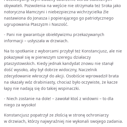
obywateli. Pozwolenia na wejście nie otrzymała też Sroka jako
notoryczna kłamczyni i niebezpieczna wichrzycielka źle
nastawiona do Jonasza i popierającego go patriotycznego
ugrupowania Ptaszyzm i Naszość.
- Pani nie gwarantuje obiektywizmu przekazywanych
informacji – usłyszała w drzwiach.
Na to spotkanie z wyborcami przybył też Konstancjusz, ale nie
pokazywał się w pierwszym szeregu działaczy
ptaszystowskich. Kiedy jednak kandydat znowu nie stanął
dość wysoko, aby był dobrze widoczny, Naczelnik
zdecydowanie wkroczył do akcji. Osobiście wprowadził brata
na okazały wóz drabiniasty, chociaż było oczywiste, że kacze
łapy nie nadają się do takiej wspinaczki.
- Niech zostanie na dole! – zawołał ktoś z widowni – to dla
niego za wysoko!
Konstancjusz popatrzył ze złością w stronę ochroniarzy
w drzwiach, którzy najwyraźniej nie wykonali swojego zadania.