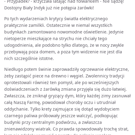
- Przypadek? - krzyczała latając nad folwarkiem - Nie sądzę!
Dostojny Biały Indyk już nie potępia żarówki!
Po tych wydarzeniach krytycy światła elektrycznego
praktycznie zamilkli. Ostatecznie w niemal wszystkich
budynkach zamontowano nowomodne oświetlenie. Jedynie
nietoperze mieszkające na strychu nie chciały tego
udogodnienia, ale podobno tylko dlatego, że w nocy zwykle
przebywają poza domem, a poza tym widzenie nie jest dla
nich szczególnie istotne.
Niedługo potem świnie zaprowadziły ogrzewanie elektryczne,
żeby zastąpić piece na drewno i węgiel. Zwolennicy tradycji
oprotestowali również ten pomysł, ale po wcześniejszych
doświadczeniach z żarówką zmiana przyjęła się dużo łatwiej.
Zwłaszcza, że zniknął gryzący dym, który każdej zimy zasnuwał
całą Naszą Farmę, powodował choroby oczu i utrudniał
oddychanie. Tylko krety zajmujące się dotąd wydobyciem
czarnego paliwa próbowały jeszcze walczyć, podkopując
budynki przy centralnym podwórzu, a zwłaszcza
znienawidzony wiatrak. Co prawda spowodowały trochę strat,