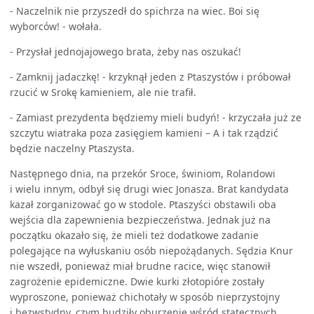
- Naczelnik nie przyszedł do spichrza na wiec. Boi się
wyborców! - wołała.
- Przysłał jednojajowego brata, żeby nas oszukać!
- Zamknij jadaczkę! - krzyknął jeden z Ptaszystów i próbował
rzucić w Srokę kamieniem, ale nie trafił.
- Zamiast prezydenta będziemy mieli budyń! - krzyczała już ze
szczytu wiatraka poza zasięgiem kamieni – A i tak rządzić
będzie naczelny Ptaszysta.
Następnego dnia, na przekór Sroce, świniom, Rolandowi
i wielu innym, odbył się drugi wiec Jonasza. Brat kandydata
kazał zorganizować go w stodole. Ptaszyści obstawili oba
wejścia dla zapewnienia bezpieczeństwa. Jednak już na
początku okazało się, że mieli też dodatkowe zadanie
polegające na wyłuskaniu osób niepożądanych. Sędzia Knur
nie wszedł, ponieważ miał brudne racice, więc stanowił
zagrożenie epidemiczne. Dwie kurki złotopióre zostały
wyproszone, ponieważ chichotały w sposób nieprzystojny
i bezwstydny, czym budziły oburzenie wśród statecznych