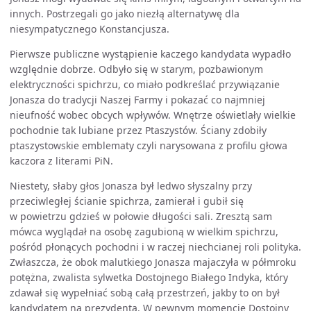
innych. Postrzegali go jako niezłą alternatywę dla
niesympatycznego Konstancjusza.
Pierwsze publiczne wystąpienie kaczego kandydata wypadło
względnie dobrze. Odbyło się w starym, pozbawionym
elektryczności spichrzu, co miało podkreślać przywiązanie
Jonasza do tradycji Naszej Farmy i pokazać co najmniej
nieufność wobec obcych wpływów. Wnętrze oświetlały wielkie
pochodnie tak lubiane przez Ptaszystów. Ściany zdobiły
ptaszystowskie emblematy czyli narysowana z profilu głowa
kaczora z literami PiN.
Niestety, słaby głos Jonasza był ledwo słyszalny przy
przeciwległej ścianie spichrza, zamierał i gubił się
w powietrzu gdzieś w połowie długości sali. Zresztą sam
mówca wyglądał na osobę zagubioną w wielkim spichrzu,
pośród płonących pochodni i w raczej niechcianej roli polityka.
Zwłaszcza, że obok malutkiego Jonasza majaczyła w półmroku
potężna, zwalista sylwetka Dostojnego Białego Indyka, który
zdawał się wypełniać sobą całą przestrzeń, jakby to on był
kandydatem na prezydenta. W pewnym momencie Dostojny