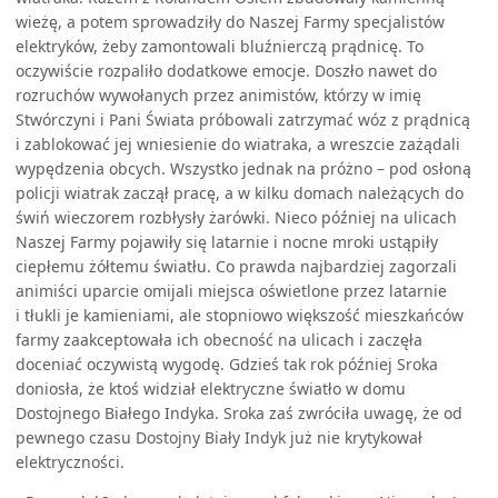
wieżę, a potem sprowadziły do Naszej Farmy specjalistów
elektryków, żeby zamontowali bluźnierczą prądnicę. To
oczywiście rozpaliło dodatkowe emocje. Doszło nawet do
rozruchów wywołanych przez animistów, którzy w imię
Stwórczyni i Pani Świata próbowali zatrzymać wóz z prądnicą
i zablokować jej wniesienie do wiatraka, a wreszcie zażądali
wypędzenia obcych. Wszystko jednak na próżno – pod osłoną
policji wiatrak zaczął pracę, a w kilku domach należących do
świń wieczorem rozbłysły żarówki. Nieco później na ulicach
Naszej Farmy pojawiły się latarnie i nocne mroki ustąpiły
ciepłemu żółtemu światłu. Co prawda najbardziej zagorzali
animiści uparcie omijali miejsca oświetlone przez latarnie
i tłukli je kamieniami, ale stopniowo większość mieszkańców
farmy zaakceptowała ich obecność na ulicach i zaczęła
doceniać oczywistą wygodę. Gdzieś tak rok później Sroka
doniosła, że ktoś widział elektryczne światło w domu
Dostojnego Białego Indyka. Sroka zaś zwróciła uwagę, że od
pewnego czasu Dostojny Biały Indyk już nie krytykował
elektryczności.