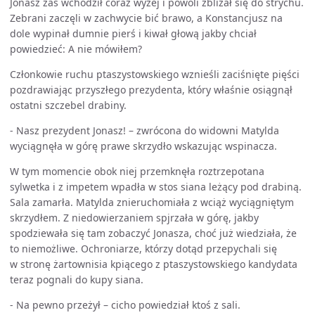
Jonasz zaś wchodził coraz wyżej i powoli zbliżał się do strychu.
Zebrani zaczęli w zachwycie bić brawo, a Konstancjusz na
dole wypinał dumnie pierś i kiwał głową jakby chciał
powiedzieć: A nie mówiłem?
Członkowie ruchu ptaszystowskiego wznieśli zaciśnięte pięści
pozdrawiając przyszłego prezydenta, który właśnie osiągnął
ostatni szczebel drabiny.
- Nasz prezydent Jonasz! – zwrócona do widowni Matylda
wyciągnęła w górę prawe skrzydło wskazując wspinacza.
W tym momencie obok niej przemknęła roztrzepotana
sylwetka i z impetem wpadła w stos siana leżący pod drabiną.
Sala zamarła. Matylda znieruchomiała z wciąż wyciągniętym
skrzydłem. Z niedowierzaniem spjrzała w górę, jakby
spodziewała się tam zobaczyć Jonasza, choć już wiedziała, że
to niemożliwe. Ochroniarze, którzy dotąd przepychali się
w stronę żartownisia kpiącego z ptaszystowskiego kandydata
teraz pognali do kupy siana.
- Na pewno przeżył – cicho powiedział ktoś z sali.