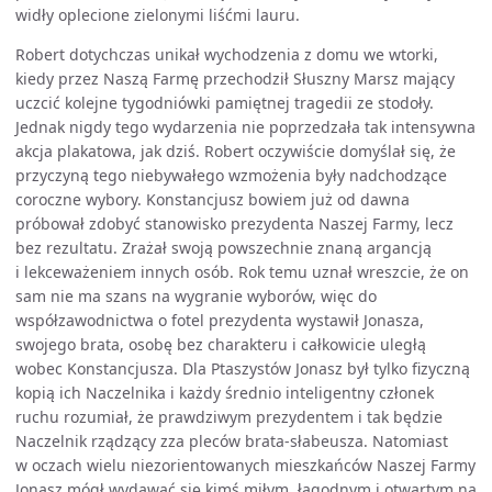
widły oplecione zielonymi liśćmi lauru.
Robert dotychczas unikał wychodzenia z domu we wtorki,
kiedy przez Naszą Farmę przechodził Słuszny Marsz mający
uczcić kolejne tygodniówki pamiętnej tragedii ze stodoły.
Jednak nigdy tego wydarzenia nie poprzedzała tak intensywna
akcja plakatowa, jak dziś. Robert oczywiście domyślał się, że
przyczyną tego niebywałego wzmożenia były nadchodzące
coroczne wybory. Konstancjusz bowiem już od dawna
próbował zdobyć stanowisko prezydenta Naszej Farmy, lecz
bez rezultatu. Zrażał swoją powszechnie znaną argancją
i lekceważeniem innych osób. Rok temu uznał wreszcie, że on
sam nie ma szans na wygranie wyborów, więc do
współzawodnictwa o fotel prezydenta wystawił Jonasza,
swojego brata, osobę bez charakteru i całkowicie uległą
wobec Konstancjusza. Dla Ptaszystów Jonasz był tylko fizyczną
kopią ich Naczelnika i każdy średnio inteligentny członek
ruchu rozumiał, że prawdziwym prezydentem i tak będzie
Naczelnik rządzący zza pleców brata-słabeusza. Natomiast
w oczach wielu niezorientowanych mieszkańców Naszej Farmy
Jonasz mógł wydawać się kimś miłym, łagodnym i otwartym na