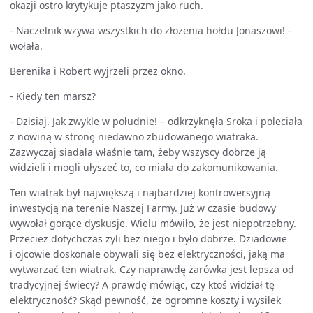
okazji ostro krytykuje ptaszyzm jako ruch.
- Naczelnik wzywa wszystkich do złożenia hołdu Jonaszowi! -
wołała.
Berenika i Robert wyjrzeli przez okno.
- Kiedy ten marsz?
- Dzisiaj. Jak zwykle w południe! – odkrzyknęła Sroka i poleciała
z nowiną w stronę niedawno zbudowanego wiatraka.
Zazwyczaj siadała właśnie tam, żeby wszyscy dobrze ją
widzieli i mogli ułyszeć to, co miała do zakomunikowania.
Ten wiatrak był największą i najbardziej kontrowersyjną
inwestycją na terenie Naszej Farmy. Już w czasie budowy
wywołał gorące dyskusje. Wielu mówiło, że jest niepotrzebny.
Przecież dotychczas żyli bez niego i było dobrze. Dziadowie
i ojcowie doskonale obywali się bez elektryczności, jaką ma
wytwarzać ten wiatrak. Czy naprawdę żarówka jest lepsza od
tradycyjnej świecy? A prawdę mówiąc, czy ktoś widział tę
elektryczność? Skąd pewność, że ogromne koszty i wysiłek