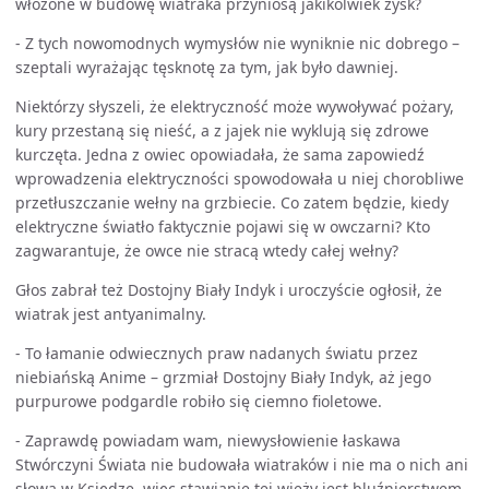
włożone w budowę wiatraka przyniosą jakikolwiek zysk?
- Z tych nowomodnych wymysłów nie wyniknie nic dobrego –
szeptali wyrażając tęsknotę za tym, jak było dawniej.
Niektórzy słyszeli, że elektryczność może wywoływać pożary,
kury przestaną się nieść, a z jajek nie wyklują się zdrowe
kurczęta. Jedna z owiec opowiadała, że sama zapowiedź
wprowadzenia elektryczności spowodowała u niej chorobliwe
przetłuszczanie wełny na grzbiecie. Co zatem będzie, kiedy
elektryczne światło faktycznie pojawi się w owczarni? Kto
zagwarantuje, że owce nie stracą wtedy całej wełny?
Głos zabrał też Dostojny Biały Indyk i uroczyście ogłosił, że
wiatrak jest antyanimalny.
- To łamanie odwiecznych praw nadanych światu przez
niebiańską Anime – grzmiał Dostojny Biały Indyk, aż jego
purpurowe podgardle robiło się ciemno fioletowe.
- Zaprawdę powiadam wam, niewysłowienie łaskawa
Stwórczyni Świata nie budowała wiatraków i nie ma o nich ani
słowa w Księdze, więc stawianie tej wieży jest bluźnierstwem.