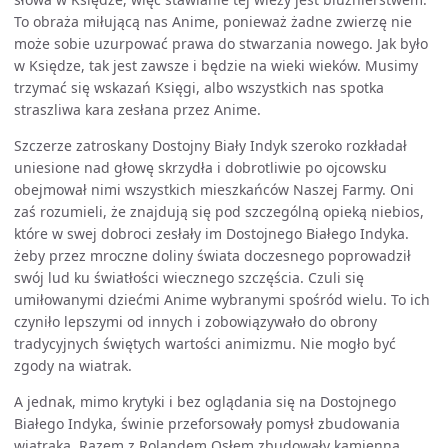
To obraża miłującą nas Anime, ponieważ żadne zwierzę nie
może sobie uzurpować prawa do stwarzania nowego. Jak było
w Księdze, tak jest zawsze i będzie na wieki wieków. Musimy
trzymać się wskazań Księgi, albo wszystkich nas spotka
straszliwa kara zesłana przez Anime.
Szczerze zatroskany Dostojny Biały Indyk szeroko rozkładał
uniesione nad głowę skrzydła i dobrotliwie po ojcowsku
obejmował nimi wszystkich mieszkańców Naszej Farmy. Oni
zaś rozumieli, że znajdują się pod szczególną opieką niebios,
które w swej dobroci zesłały im Dostojnego Białego Indyka.
żeby przez mroczne doliny świata doczesnego poprowadził
swój lud ku światłości wiecznego szczęścia. Czuli się
umiłowanymi dziećmi Anime wybranymi spośród wielu. To ich
czyniło lepszymi od innych i zobowiązywało do obrony
tradycyjnych świętych wartości animizmu. Nie mogło być
zgody na wiatrak.
A jednak, mimo krytyki i bez oglądania się na Dostojnego
Białego Indyka, świnie przeforsowały pomysł zbudowania
wiatraka. Razem z Rolandem Osłem zbudowały kamienną