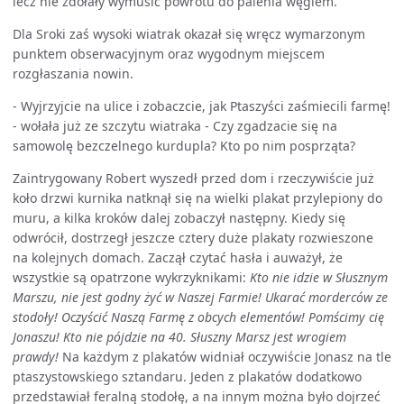
lecz nie zdołały wymusić powrotu do palenia węglem.
Dla Sroki zaś wysoki wiatrak okazał się wręcz wymarzonym
punktem obserwacyjnym oraz wygodnym miejscem
rozgłaszania nowin.
- Wyjrzyjcie na ulice i zobaczcie, jak Ptaszyści zaśmiecili farmę!
- wołała już ze szczytu wiatraka - Czy zgadzacie się na
samowolę bezczelnego kurdupla? Kto po nim posprząta?
Zaintrygowany Robert wyszedł przed dom i rzeczywiście już
koło drzwi kurnika natknął się na wielki plakat przylepiony do
muru, a kilka kroków dalej zobaczył następny. Kiedy się
odwrócił, dostrzegł jeszcze cztery duże plakaty rozwieszone
na kolejnych domach. Zaczął czytać hasła i auważył, że
wszystkie są opatrzone wykrzyknikami:
Kto nie idzie w Słusznym
Marszu, nie jest godny żyć w Naszej Farmie! Ukarać morderców ze
stodoły! Oczyścić Naszą Farmę z obcych elementów! Pomścimy cię
Jonaszu! Kto nie pójdzie na 40. Słuszny Marsz jest wrogiem
prawdy!
Na każdym z plakatów widniał oczywiście Jonasz na tle
ptaszystowskiego sztandaru. Jeden z plakatów dodatkowo
przedstawiał feralną stodołę, a na innym można było dojrzeć