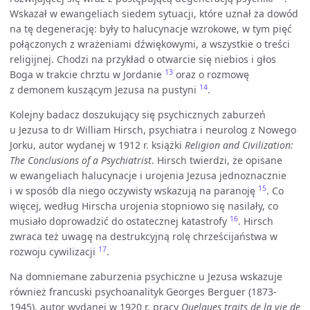
Wskazał w ewangeliach siedem sytuacji, które uznał za dowód
na tę degenerację: były to halucynacje wzrokowe, w tym pięć
połączonych z wrażeniami dźwiękowymi, a wszystkie o treści
religijnej. Chodzi na przykład o otwarcie się niebios i głos
13
Boga w trakcie chrztu w Jordanie
oraz o rozmowę
14
z demonem kuszącym Jezusa na pustyni
.
Kolejny badacz doszukujący się psychicznych zaburzeń
u Jezusa to dr William Hirsch, psychiatra i neurolog z Nowego
Jorku, autor wydanej w 1912 r. książki
Religion and Civilization:
The Conclusions of a Psychiatrist
. Hirsch twierdzi, że opisane
w ewangeliach halucynacje i urojenia Jezusa jednoznacznie
15
i w sposób dla niego oczywisty wskazują na paranoję
. Co
więcej, według Hirscha urojenia stopniowo się nasilały, co
16
musiało doprowadzić do ostatecznej katastrofy
. Hirsch
zwraca też uwagę na destrukcyjną rolę chrześcijaństwa w
17
rozwoju cywilizacji
.
Na domniemane zaburzenia psychiczne u Jezusa wskazuje
również francuski psychoanalityk Georges Berguer (1873-
1945), autor wydanej w 1920 r. pracy
Quelques traits de la vie de