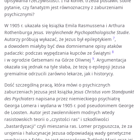
opisywania rzeczywistości. I na koniec trzeba postawić sobie
pytanie, czy fanatyzm jest równoznaczny z zaburzeniami
psychicznymi?
W 1905 r. ukazała się książka Emila Rasmussena i Arthura
Rothenburga
Jesus. Vergleichende Psychopathologische Studie
.
7
Autorzy próbują wykazać, że Jezus był epileptykiem
,
a dowodem miałyby być dwa domniemane opisy ataków
8
padaczki: podczas wypędzania kupców ze Świątyni
9
i w ogrodzie Getsemani na Górze Oliwnej
. Argumentacja
okazała się jednak na tyle słaba, że tezę o epilepsji Jezusa
gremialnie odrzucili zarówno lekarze, jak i historycy.
Dość szczególną pracą, która mówi o psychicznych
zaburzeniach Jezusa jest książka
Jesus Christus vom Standpunkt
des Psychiaters
napisana przez niemieckiego psychiatrę
Georga Lomera i wydana w 1905 r. pod pseudonimem George
de Loosten. Autor jest zwolennikiem modnych wtedy
rasistowskich teorii o „czystości ras” i szkodliwości
„bastardyzacji” czyli mieszania ras. Lomer przypuszcza, że za
urojenia i halucynacje Jezusa odpowiadają wady genetyczne
wynikające z faktu, że jest mieszańcem Żydówki Marii oraz jej