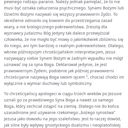
pewnego rodzaju paranoi. Należy jednak pamiętać, że to nie
musi być oznaka zaburzenia psychicznego. Synami Bożymi lub
Dziećmi Bożymi nazywali się wszyscy prawowierni Żydzi. To
określenie odnosiło się bowiem do przestrzegania zasad
wiary, a nie biologicznego pokrewieństwa. Zresztą dla
wyznawcy judaizmu Bóg Jedyny tak dalece przewyższał
człowieka, że nie mogło być mowy o jakimkolwiek zbliżeniu się
do niego, ani tym bardziej o realnym pokrewieństwie. Dlatego,
wbrew późniejszym chrześcijańskim interpretacjom, Jezus
nazywający siebie Synem Bożym w żadnym wypadku nie mógł
uznawać się za syna Boga. Deklarował jedynie, że jest
prawowiernym Żydem, podobnie jak później prawowierni
5
chrześcijanie nazywają Boga swoim ojcem
, chociaż chodzi im
wyłącznie o wymiar duchowy lub symboliczny.
To chrześcijańscy apologeci w ciągu trzech wieków po Jezusie
uznali go za prawdziwego Syna Boga a nawet za samego
Boga, który zechciał zstąpić na ziemię. Dlatego nie do końca
uzasadnione jest używanie rzekomego „bożego synostwa”
Jezusa jako dowodu na jego szaleństwo. Jest to raczej dowód,
jak silne były wpływy gnostyckiego dualizmu i neoplatońskiej