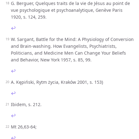
G. Berguer, Quelques traits de la vie de Jésus au point de
vue psychologique et psychoanalytique, Genève Paris
1920, s. 124, 259.
↩︎
W. Sargant, Battle for the Mind: A Physiology of Conversion
and Brain-washing. How Evangelists, Psychiatrists,
Politicians, and Medicine Men Can Change Your Beliefs
and Behavior, New York 1957, s. 85, 99.
↩︎
A. Kępiński, Rytm życia, Kraków 2001, s. 153)
↩︎
Ibidem, s. 212.
↩︎
Mt 26,63-64;
↩︎