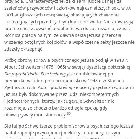
przyjęcia. Charakterystyczne, że ci sami ludzie uznają za
szaleńców przywódców i członków najrozmaitszych sekt w XX
i XXI w. głoszących nową wiarę, obiecujących zbawienie
i ostrzegających przed rychłym końcem świata. Nie zauważają,
lub nie chcą zauważać podobieństwa do zachowania Jezusa.
Różnica polega na tym, że dawna sekta Jezusa przerosła
w szereg potężnych kościołów, a współczesne sekty jeszcze nie
zdążyły okrzepnąć.
Próbę obrony zdrowia psychicznego Jezusa podjął w 1913 r.
Albert Schweitzer (1875-1965) w swojej dysertacji doktorskiej
Die psychiatrische Beurtheilung Jesu
opublikowanej po
niemiecku w Tübingen i po angielsku w 1948 r. w Stanach
Zjednoczonych. Autor podkreśla, że oceny psychicznego stanu
Jezusa były dokonywane przez ludzi niekompetentnych
i jednostronnych, którzy, jak sugeruje Schweitzer, nie
rozumieją, że chodzi o bardzo odległą epokę, gdy
39
obowiązywały inne standardy
.
Sto lat po Schweitzerze problem zdrowia psychicznego Jezusa
nadal zajmuje przynajmniej niektórych badaczy, o czym