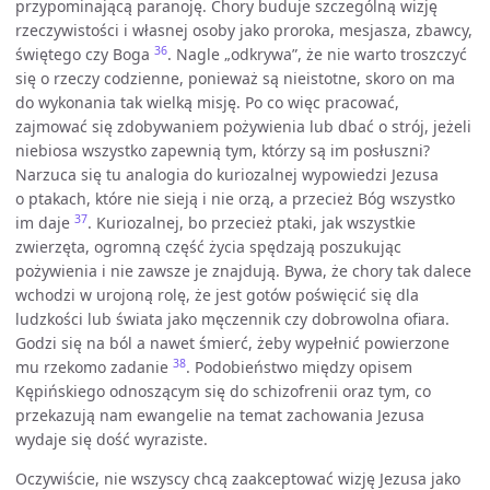
przypominającą paranoję. Chory buduje szczególną wizję
rzeczywistości i własnej osoby jako proroka, mesjasza, zbawcy,
36
świętego czy Boga
. Nagle „odkrywa”, że nie warto troszczyć
się o rzeczy codzienne, ponieważ są nieistotne, skoro on ma
do wykonania tak wielką misję. Po co więc pracować,
zajmować się zdobywaniem pożywienia lub dbać o strój, jeżeli
niebiosa wszystko zapewnią tym, którzy są im posłuszni?
Narzuca się tu analogia do kuriozalnej wypowiedzi Jezusa
o ptakach, które nie sieją i nie orzą, a przecież Bóg wszystko
37
im daje
. Kuriozalnej, bo przecież ptaki, jak wszystkie
zwierzęta, ogromną część życia spędzają poszukując
pożywienia i nie zawsze je znajdują. Bywa, że chory tak dalece
wchodzi w urojoną rolę, że jest gotów poświęcić się dla
ludzkości lub świata jako męczennik czy dobrowolna ofiara.
Godzi się na ból a nawet śmierć, żeby wypełnić powierzone
38
mu rzekomo zadanie
. Podobieństwo między opisem
Kępińskiego odnoszącym się do schizofrenii oraz tym, co
przekazują nam ewangelie na temat zachowania Jezusa
wydaje się dość wyraziste.
Oczywiście, nie wszyscy chcą zaakceptować wizję Jezusa jako