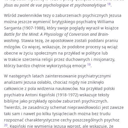
18
Jésus au point de vue psychologique et psychoanalytique
.
Wśród zwolenników tezy o zaburzeniach psychicznych Jezusa
można jeszcze wymienić brytyjskiego psychiatrę Williama
Sarganta (1907-1988), który swoje poglądy wyraził w książce
Battle for the Mind: A Physiology of Conversion and Brain-
washing.
Stawia tezę, że apostołowie zostali poddani praniu
mózgów. Co więcej, wskazuje, że podobne procesy są wciąż
obecne w życiu społecznym na przykład w polityce lub
w trakcie szerzenia religii przez duchownych i misjonarzy,
19
którzy bardzo chętnie wykorzystują emocje
.
W następnych latach zainteresowanie psychiatrycznymi
analizami Jezusa osłabło, chociaż nigdy nie zniknęło
całkowicie z pola widzenia naukowców. Na przykład polski
psychiatra Antoni Kępiński (1918-1972) wskazuje teksty
biblijne jako przykłady opisów zaburzeń psychicznych.
Twierdzi, że zasadniczy schemat nieprawidłowości jest zawsze
taki sam i nawet po kilku tysiącleciach można bez trudu
rozpoznać charakterystyczne cechy poszczególnych psychoz
20
. Kępiński nie wymienia Jezusa wprost, ale wskazuje, że