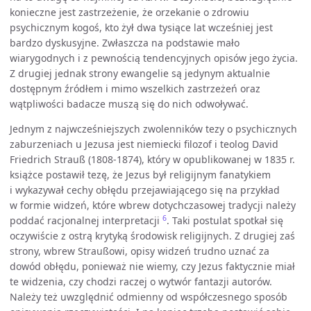
konieczne jest zastrzeżenie, że orzekanie o zdrowiu
psychicznym kogoś, kto żył dwa tysiące lat wcześniej jest
bardzo dyskusyjne. Zwłaszcza na podstawie mało
wiarygodnych i z pewnością tendencyjnych opisów jego życia.
Z drugiej jednak strony ewangelie są jedynym aktualnie
dostępnym źródłem i mimo wszelkich zastrzeżeń oraz
wątpliwości badacze muszą się do nich odwoływać.
Jednym z najwcześniejszych zwolenników tezy o psychicznych
zaburzeniach u Jezusa jest niemiecki filozof i teolog David
Friedrich Strauß (1808-1874), który w opublikowanej w 1835 r.
książce postawił tezę, że Jezus był religijnym fanatykiem
i wykazywał cechy obłędu przejawiającego się na przykład
w formie widzeń, które wbrew dotychczasowej tradycji należy
6
poddać racjonalnej interpretacji
. Taki postulat spotkał się
oczywiście z ostrą krytyką środowisk religijnych. Z drugiej zaś
strony, wbrew Straußowi, opisy widzeń trudno uznać za
dowód obłędu, ponieważ nie wiemy, czy Jezus faktycznie miał
te widzenia, czy chodzi raczej o wytwór fantazji autorów.
Należy też uwzględnić odmienny od współczesnego sposób