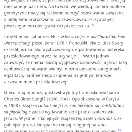
nieznanego partnera. Na to wadliwe według Lomera podłoże
genetyczne miały się rzekomo nałożyć oczekiwania związane
z biblijnymi proroctwami, co zaowocowało skrzywionym
10
postrzeganiem rzeczywistości przez Jezusa
.
Inny Niemiec Johannes Nick w książce
Jesus als Charakter. Eine
Untersuchung.
pisze, że w 1878 r. francuski lekarz Jules Soury
określił Jezusa jako wyobcowanego, egzaltowanego histeryka
11
prześladowanego przez halucynacje
. Warto jednak
zauważyć, że niemal każdą wyjątkową osobowość, a Jezus taką
osobowością niewątpliwie był, można opisać w kategoriach
egzaltacji, nadmiernego skupienia na jednym temacie
a czasem manii prześladowczej.
Nieco inną hipotezę postawił wybitny francuski psychiatra
Charles Bínet-Sanglé (1868-1941). Opublikowaną w Paryżu
w 1908 r. książką
La folie de Jésus, son hérédité, sa constutution,
sa physiologie
zaczął wydawanie serii prac o szaleństwie
Jezusa. W jednej z kolejnych książek tego cyklu dowodził, że
galilejski prorok cierpiał na rodzaj religijnej paranoi
12
rozwijającej się wraz z postępującą degeneracją psychiki
.