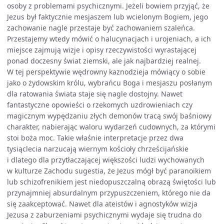
osoby z problemami psychicznymi. Jeżeli bowiem przyjąć, że
Jezus był faktycznie mesjaszem lub wcielonym Bogiem, jego
zachowanie nagle przestaje być zachowaniem szaleńca.
Przestajemy wtedy mówić o halucynacjach i urojeniach, a ich
miejsce zajmują wizje i opisy rzeczywistości wyrastającej
ponad doczesny świat ziemski, ale jak najbardziej realnej.
W tej perspektywie wędrowny kaznodzieja mówiący o sobie
jako o żydowskim królu, wybrańcu Boga i mesjaszu posłanym
dla ratowania świata staje się nagle dostojny. Nawet
fantastyczne opowieści o rzekomych uzdrowieniach czy
magicznym wypędzaniu złych demonów tracą swój baśniowy
charakter, nabierając waloru wydarzeń cudownych, za którymi
stoi boża moc. Takie właśnie interpretacje przez dwa
tysiąclecia narzucają wiernym kościoły chrześcijańskie
i dlatego dla przytłaczającej większości ludzi wychowanych
w kulturze Zachodu sugestia, że Jezus mógł być paranoikiem
lub schizofrenikiem jest niedopuszczalną obrazą świętości lub
przynajmniej absurdalnym przypuszczeniem, którego nie da
się zaakceptować. Nawet dla ateistów i agnostyków wizja
Jezusa z zaburzeniami psychicznymi wydaje się trudna do