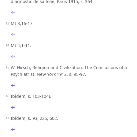
diagnostic de sa folie, Paris 1915, s. 364.
↩︎
Mt 3,16-17.
↩︎
Mt 4,1-11.
↩︎
W. Hirsch, Religion and Civilization: The Conclusions of a
Psychiatrist. New York 1912, s. 95-97.
↩︎
Ibidem, s. 103-104).
↩︎
Ibidem, s. 93, 225, 602.
↩︎