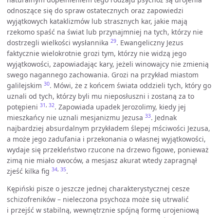
odnoszące się do spraw ostatecznych oraz zapowiedzi
wyjątkowych kataklizmów lub strasznych kar, jakie mają
rzekomo spaść na świat lub przynajmniej na tych, którzy nie
29
dostrzegli wielkości wysłannika
. Ewangeliczny Jezus
faktycznie wielokrotnie grozi tym, którzy nie widzą jego
wyjątkowości, zapowiadając kary, jeżeli winowajcy nie zmienią
swego nagannego zachowania. Grozi na przykład miastom
30
galilejskim
. Mówi, że z końcem świata oddzieli tych, który go
uznali od tych, którzy byli mu nieposłuszni i zostaną za to
31
,
32
potępieni
. Zapowiada upadek Jerozolimy, kiedy jej
33
mieszkańcy nie uznali mesjanizmu Jezusa
. Jednak
najbardziej absurdalnym przykładem ślepej mściwości Jezusa,
a może jego zadufania i przekonania o własnej wyjątkowości,
wydaje się przekleństwo rzucone na drzewo figowe, ponieważ
zimą nie miało owoców, a mesjasz akurat wtedy zapragnął
34
,
35
zjeść kilka fig
.
Kępiński pisze o jeszcze jednej charakterystycznej cesze
schizofreników – nieleczona psychoza może się utrwalić
i przejść w stabilną, wewnętrznie spójną formę urojeniową