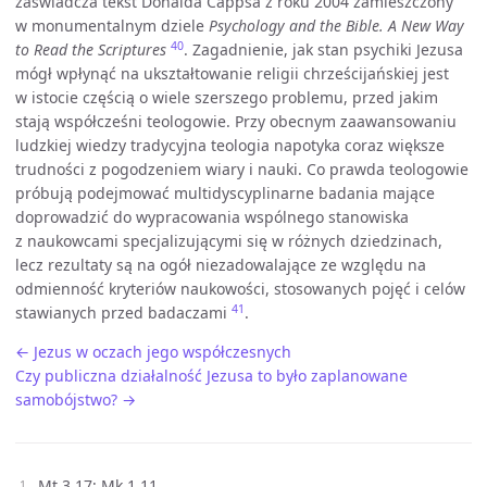
zaświadcza tekst Donalda Cappsa z roku 2004 zamieszczony
w monumentalnym dziele
Psychology and the Bible. A New Way
40
to Read the Scriptures
. Zagadnienie, jak stan psychiki Jezusa
mógł wpłynąć na ukształtowanie religii chrześcijańskiej jest
w istocie częścią o wiele szerszego problemu, przed jakim
stają współcześni teologowie. Przy obecnym zaawansowaniu
ludzkiej wiedzy tradycyjna teologia napotyka coraz większe
trudności z pogodzeniem wiary i nauki. Co prawda teologowie
próbują podejmować multidyscyplinarne badania mające
doprowadzić do wypracowania wspólnego stanowiska
z naukowcami specjalizującymi się w różnych dziedzinach,
lecz rezultaty są na ogół niezadowalające ze względu na
odmienność kryteriów naukowości, stosowanych pojęć i celów
41
stawianych przed badaczami
.
← Jezus w oczach jego współczesnych
Czy publiczna działalność Jezusa to było zaplanowane
samobójstwo? →
Mt 3,17; Mk 1,11.