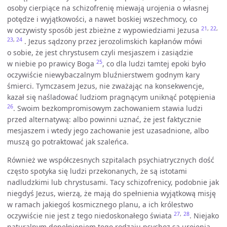
osoby cierpiące na schizofrenię miewają urojenia o własnej
potędze i wyjątkowości, a nawet boskiej wszechmocy, co
21
,
22
,
w oczywisty sposób jest zbieżne z wypowiedziami Jezusa
23
,
24
. Jezus sądzony przez jerozolimskich kapłanów mówi
o sobie, że jest chrystusem czyli mesjaszem i zasiądzie
25
w niebie po prawicy Boga
, co dla ludzi tamtej epoki było
oczywiście niewybaczalnym bluźnierstwem godnym kary
śmierci. Tymczasem Jezus, nie zważając na konsekwencje,
kazał się naśladować ludziom pragnącym uniknąć potępienia
26
. Swoim bezkompromisowym zachowaniem stawia ludzi
przed alternatywą: albo powinni uznać, że jest faktycznie
mesjaszem i wtedy jego zachowanie jest uzasadnione, albo
muszą go potraktować jak szaleńca.
Również we współczesnych szpitalach psychiatrycznych dość
często spotyka się ludzi przekonanych, że są istotami
nadludzkimi lub chrystusami. Tacy schizofrenicy, podobnie jak
niegdyś Jezus, wierzą, że mają do spełnienia wyjątkową misję
w ramach jakiegoś kosmicznego planu, a ich królestwo
27
,
28
oczywiście nie jest z tego niedoskonałego świata
. Niejako
naturalnym dopełnieniem tego rodzaju psychoz są urojenia