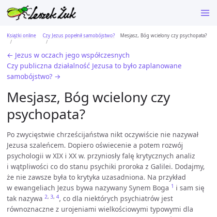
Książki online
Czy Jezus popełnił samobójstwo?
Mesjasz, Bóg wcielony czy psychopata?
← Jezus w oczach jego współczesnych
Czy publiczna działalność Jezusa to było zaplanowane
samobójstwo? →
Mesjasz, Bóg wcielony czy
psychopata?
Po zwycięstwie chrześcijaństwa nikt oczywiście nie nazywał
Jezusa szaleńcem. Dopiero oświecenie a potem rozwój
psychologii w XIX i XX w. przyniosły falę krytycznych analiz
i wątpliwości co do stanu psychiki proroka z Galilei. Dodajmy,
że nie zawsze była to krytyka uzasadniona. Na przykład
1
w ewangeliach Jezus bywa nazywany Synem Boga
i sam się
2
,
3
,
4
tak nazywa
, co dla niektórych psychiatrów jest
równoznaczne z urojeniami wielkościowymi typowymi dla