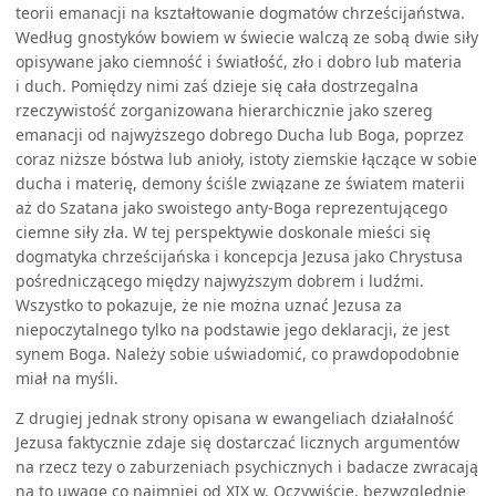
teorii emanacji na kształtowanie dogmatów chrześcijaństwa.
Według gnostyków bowiem w świecie walczą ze sobą dwie siły
opisywane jako ciemność i światłość, zło i dobro lub materia
i duch. Pomiędzy nimi zaś dzieje się cała dostrzegalna
rzeczywistość zorganizowana hierarchicznie jako szereg
emanacji od najwyższego dobrego Ducha lub Boga, poprzez
coraz niższe bóstwa lub anioły, istoty ziemskie łączące w sobie
ducha i materię, demony ściśle związane ze światem materii
aż do Szatana jako swoistego anty-Boga reprezentującego
ciemne siły zła. W tej perspektywie doskonale mieści się
dogmatyka chrześcijańska i koncepcja Jezusa jako Chrystusa
pośredniczącego między najwyższym dobrem i ludźmi.
Wszystko to pokazuje, że nie można uznać Jezusa za
niepoczytalnego tylko na podstawie jego deklaracji, że jest
synem Boga. Należy sobie uświadomić, co prawdopodobnie
miał na myśli.
Z drugiej jednak strony opisana w ewangeliach działalność
Jezusa faktycznie zdaje się dostarczać licznych argumentów
na rzecz tezy o zaburzeniach psychicznych i badacze zwracają
na to uwagę co najmniej od XIX w. Oczywiście, bezwzględnie