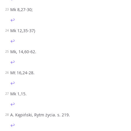
Mk 8,27-30;
↩︎
Mk 12,35-37)
↩︎
Mk, 14,60-62.
↩︎
Mt 16,24-28.
↩︎
Mk 1,15.
↩︎
A. Kępiński, Rytm życia. s. 219.
↩︎