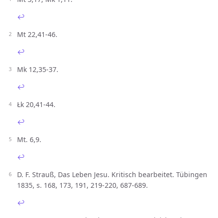
↩︎
Mt 22,41-46.
↩︎
Mk 12,35-37.
↩︎
Łk 20,41-44.
↩︎
Mt. 6,9.
↩︎
D. F. Strauß, Das Leben Jesu. Kritisch bearbeitet. Tübingen
1835, s. 168, 173, 191, 219-220, 687-689.
↩︎