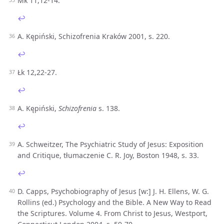
Mk 11,12-14.
↩︎
A. Kępiński, Schizofrenia Kraków 2001, s. 220.
↩︎
Łk 12,22-27.
↩︎
A. Kępiński,
Schizofrenia
s. 138.
↩︎
A. Schweitzer, The Psychiatric Study of Jesus: Exposition
and Critique, tłumaczenie C. R. Joy, Boston 1948, s. 33.
↩︎
D. Capps, Psychobiography of Jesus [w:] J. H. Ellens, W. G.
Rollins (ed.) Psychology and the Bible. A New Way to Read
the Scriptures. Volume 4. From Christ to Jesus, Westport,