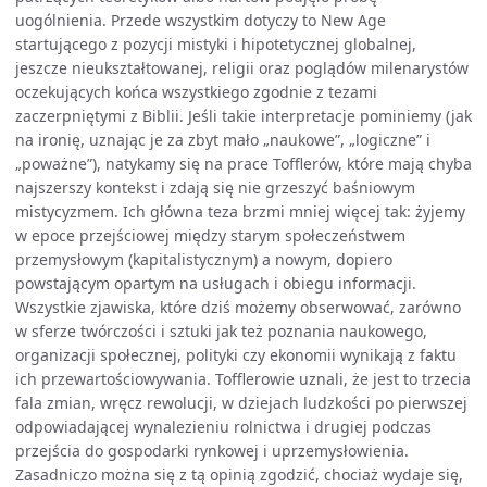
uogólnienia. Przede wszystkim dotyczy to New Age
startującego z pozycji mistyki i hipotetycznej globalnej,
jeszcze nieukształtowanej, religii oraz poglądów milenarystów
oczekujących końca wszystkiego zgodnie z tezami
zaczerpniętymi z Biblii. Jeśli takie interpretacje pominiemy (jak
na ironię, uznając je za zbyt mało „naukowe”, „logiczne” i
„poważne”), natykamy się na prace Tofflerów, które mają chyba
najszerszy kontekst i zdają się nie grzeszyć baśniowym
mistycyzmem. Ich główna teza brzmi mniej więcej tak: żyjemy
w epoce przejściowej między starym społeczeństwem
przemysłowym (kapitalistycznym) a nowym, dopiero
powstającym opartym na usługach i obiegu informacji.
Wszystkie zjawiska, które dziś możemy obserwować, zarówno
w sferze twórczości i sztuki jak też poznania naukowego,
organizacji społecznej, polityki czy ekonomii wynikają z faktu
ich przewartościowywania. Tofflerowie uznali, że jest to trzecia
fala zmian, wręcz rewolucji, w dziejach ludzkości po pierwszej
odpowiadającej wynalezieniu rolnictwa i drugiej podczas
przejścia do gospodarki rynkowej i uprzemysłowienia.
Zasadniczo można się z tą opinią zgodzić, chociaż wydaje się,