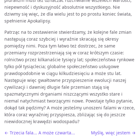
pluralizm musi też oznaczać rozchwianie wszelkich wartości,
niepewność i dyskusyjność absolutnie wszystkiego. Nie
dziwmy się więc, że dla wielu jest to po prostu koniec świata,
spełnienie Apokalipsy.
Patrząc na to zestawienie stwierdzamy, że kolejne fale zmian
następują coraz szybciej i wyraźnie skracają się okresy
pomiędzy nimi. Poza tym łatwo też dostrzec, że same
przemiany rozprzestrzeniają się w coraz krótszym czasie:
rolnictwo przez kilkanaście tysięcy lat; społeczeństwa rynkowe
tylko pół tysiąclecia; globalne społeczeństwo usługowe
prawdopodobnie w ciągu kilkudziesięciu a może stu lat.
Następuje więc gwałtowne przyspieszenie ewolucji naszej
cywilizacji i dawniej długie fale przemian stają się
spazmatycznymi drganiami niszczącymi wszystko stare i
niemal natychmiast tworzącymi nowe. Powstaje tylko pytanie,
dokąd tak pędzimy? A może jesteśmy unoszeni falami w rzece,
która coraz wyraźniej przyspiesza, zbliżając się do jeszcze
niewidocznej krawędzi wodospadu?
← Trzecia fala... A może czwarta...
Myślę, więc jestem →