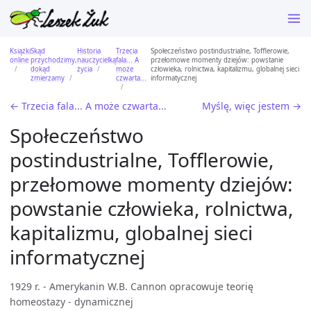
Książki
Skąd
Historia
Trzecia
Społeczeństwo postindustrialne, Tofflerowie,
online
przychodzimy,
nauczycielką
fala... A
przełomowe momenty dziejów: powstanie
dokąd
życia
może
człowieka, rolnictwa, kapitalizmu, globalnej sieci
zmierzamy
czwarta...
informatycznej
← Trzecia fala... A może czwarta...
Myślę, więc jestem →
Społeczeństwo
postindustrialne, Tofflerowie,
przełomowe momenty dziejów:
powstanie człowieka, rolnictwa,
kapitalizmu, globalnej sieci
informatycznej
1929 r. - Amerykanin W.B. Cannon opracowuje teorię
homeostazy - dynamicznej