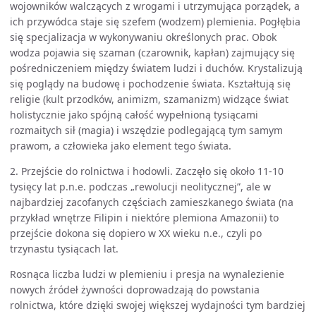
wojowników walczących z wrogami i utrzymująca porządek, a
ich przywódca staje się szefem (wodzem) plemienia. Pogłębia
się specjalizacja w wykonywaniu określonych prac. Obok
wodza pojawia się szaman (czarownik, kapłan) zajmujący się
pośredniczeniem między światem ludzi i duchów. Krystalizują
się poglądy na budowę i pochodzenie świata. Kształtują się
religie (kult przodków, animizm, szamanizm) widzące świat
holistycznie jako spójną całość wypełnioną tysiącami
rozmaitych sił (magia) i wszędzie podlegającą tym samym
prawom, a człowieka jako element tego świata.
2. Przejście do rolnictwa i hodowli. Zaczęło się około 11-10
tysięcy lat p.n.e. podczas „rewolucji neolitycznej”, ale w
najbardziej zacofanych częściach zamieszkanego świata (na
przykład wnętrze Filipin i niektóre plemiona Amazonii) to
przejście dokona się dopiero w XX wieku n.e., czyli po
trzynastu tysiącach lat.
Rosnąca liczba ludzi w plemieniu i presja na wynalezienie
nowych źródeł żywności doprowadzają do powstania
rolnictwa, które dzięki swojej większej wydajności tym bardziej