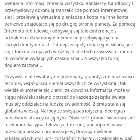
wymiana informacji zmienia wszystko. Bankierzy, handlowcy i
przemysłowcy dokonują transakcji za pomocą internetowej
sieci, przelewają wirtualne pieniądze z konta na inne konta
bankowe znajdujące się po drugiej stronie planety. Za pomocą
Internetu lub telewizji odbywają się telekonferencje z
udziałem osób w danym momencie przebywających na
różnych kontynentach. Istnieją zespoły redakcyjne składające
się z ludzi pracujących w różnych strefach czasowych i mimo
to wspólnie wydających czasopisma... A wszystko to się
dopiero zaczyna...
Oczywiście te rewolucyjne przemiany, gigantyczne możliwości
techniki, współpraca niemal wszystkich ze wszystkimi i tak
wielkie skurczenie się Ziemi, że dowolna informacja może w
ciągu niewielu sekund dotrzeć do każdego zakątka świata
musiały oddziałać na ludzką świadomość. Ziemia stała się
globalną wioską. Narody ze swoją patriotyczną ideologią i
państwami straciły rację bytu. Otwartość granic, światowa sieć
telekomunikacyjna, telewizja, Internet, ponadpaństwowe
przedsiębiorstwa i organizacje wykluczają myślenie
w kategoriach
my
i
oni -
zostaliśmy tylko
my
. Doskonale widać