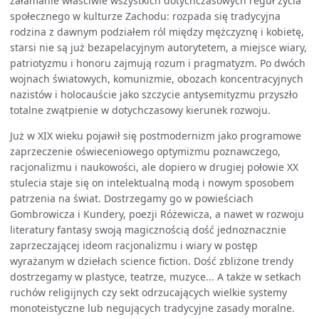
załamanie właściwie wszystkich dotychczasowych reguł życia
społecznego w kulturze Zachodu: rozpada się tradycyjna
rodzina z dawnym podziałem ról między mężczyznę i kobietę,
starsi nie są już bezapelacyjnym autorytetem, a miejsce wiary,
patriotyzmu i honoru zajmują rozum i pragmatyzm. Po dwóch
wojnach światowych, komunizmie, obozach koncentracyjnych
nazistów i holocauście jako szczycie antysemityzmu przyszło
totalne zwątpienie w dotychczasowy kierunek rozwoju.
Już w XIX wieku pojawił się postmodernizm jako programowe
zaprzeczenie oświeceniowego optymizmu poznawczego,
racjonalizmu i naukowości, ale dopiero w drugiej połowie XX
stulecia staje się on intelektualną modą i nowym sposobem
patrzenia na świat. Dostrzegamy go w powieściach
Gombrowicza i Kundery, poezji Różewicza, a nawet w rozwoju
literatury fantasy swoją magicznością dość jednoznacznie
zaprzeczającej ideom racjonalizmu i wiary w postęp
wyrażanym w dziełach science fiction. Dość zbliżone trendy
dostrzegamy w plastyce, teatrze, muzyce... A także w setkach
ruchów religijnych czy sekt odrzucających wielkie systemy
monoteistyczne lub negujących tradycyjne zasady moralne.