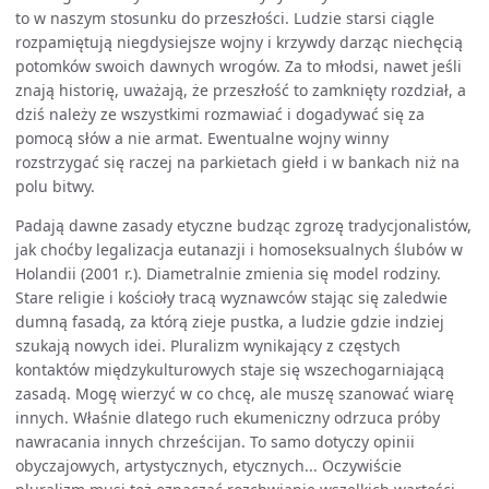
to w naszym stosunku do przeszłości. Ludzie starsi ciągle
rozpamiętują niegdysiejsze wojny i krzywdy darząc niechęcią
potomków swoich dawnych wrogów. Za to młodsi, nawet jeśli
znają historię, uważają, że przeszłość to zamknięty rozdział, a
dziś należy ze wszystkimi rozmawiać i dogadywać się za
pomocą słów a nie armat. Ewentualne wojny winny
rozstrzygać się raczej na parkietach giełd i w bankach niż na
polu bitwy.
Padają dawne zasady etyczne budząc zgrozę tradycjonalistów,
jak choćby legalizacja eutanazji i homoseksualnych ślubów w
Holandii (2001 r.). Diametralnie zmienia się model rodziny.
Stare religie i kościoły tracą wyznawców stając się zaledwie
dumną fasadą, za którą zieje pustka, a ludzie gdzie indziej
szukają nowych idei. Pluralizm wynikający z częstych
kontaktów międzykulturowych staje się wszechogarniającą
zasadą. Mogę wierzyć w co chcę, ale muszę szanować wiarę
innych. Właśnie dlatego ruch ekumeniczny odrzuca próby
nawracania innych chrześcijan. To samo dotyczy opinii
obyczajowych, artystycznych, etycznych... Oczywiście