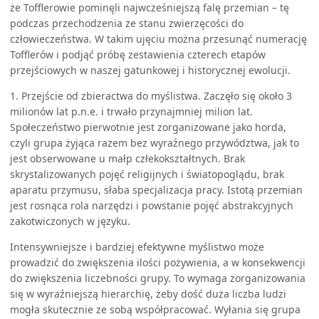
że Tofflerowie pominęli najwcześniejszą falę przemian – tę
podczas przechodzenia ze stanu zwierzęcości do
człowieczeństwa. W takim ujęciu można przesunąć numerację
Tofflerów i podjąć próbę zestawienia czterech etapów
przejściowych w naszej gatunkowej i historycznej ewolucji.
1. Przejście od zbieractwa do myślistwa. Zaczęło się około 3
milionów lat p.n.e. i trwało przynajmniej milion lat.
Społeczeństwo pierwotnie jest zorganizowane jako horda,
czyli grupa żyjąca razem bez wyraźnego przywództwa, jak to
jest obserwowane u małp człekokształtnych. Brak
skrystalizowanych pojęć religijnych i światopoglądu, brak
aparatu przymusu, słaba specjalizacja pracy. Istotą przemian
jest rosnąca rola narzędzi i powstanie pojęć abstrakcyjnych
zakotwiczonych w języku.
Intensywniejsze i bardziej efektywne myślistwo może
prowadzić do zwiększenia ilości pożywienia, a w konsekwencji
do zwiększenia liczebności grupy. To wymaga zorganizowania
się w wyraźniejszą hierarchię, żeby dość duża liczba ludzi
mogła skutecznie ze sobą współpracować. Wyłania się grupa