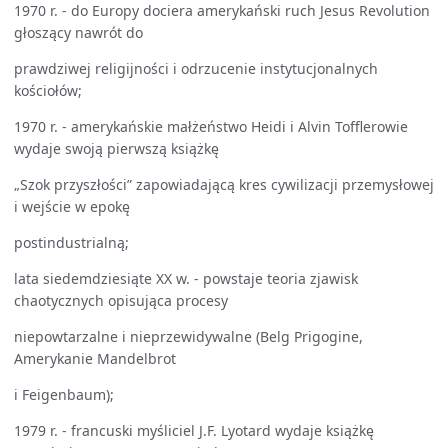
1970 r. - do Europy dociera amerykański ruch Jesus Revolution
głoszący nawrót do
prawdziwej religijności i odrzucenie instytucjonalnych
kościołów;
1970 r. - amerykańskie małżeństwo Heidi i Alvin Tofflerowie
wydaje swoją pierwszą książkę
„Szok przyszłości” zapowiadającą kres cywilizacji przemysłowej
i wejście w epokę
postindustrialną;
lata siedemdziesiąte XX w. - powstaje teoria zjawisk
chaotycznych opisująca procesy
niepowtarzalne i nieprzewidywalne (Belg Prigogine,
Amerykanie Mandelbrot
i Feigenbaum);
1979 r. - francuski myśliciel J.F. Lyotard wydaje książkę