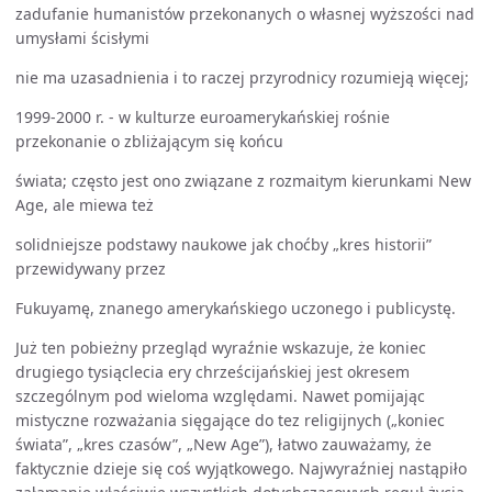
zadufanie humanistów przekonanych o własnej wyższości nad
umysłami ścisłymi
nie ma uzasadnienia i to raczej przyrodnicy rozumieją więcej;
1999-2000 r. - w kulturze euroamerykańskiej rośnie
przekonanie o zbliżającym się końcu
świata; często jest ono związane z rozmaitym kierunkami New
Age, ale miewa też
solidniejsze podstawy naukowe jak choćby „kres historii”
przewidywany przez
Fukuyamę, znanego amerykańskiego uczonego i publicystę.
Już ten pobieżny przegląd wyraźnie wskazuje, że koniec
drugiego tysiąclecia ery chrześcijańskiej jest okresem
szczególnym pod wieloma względami. Nawet pomijając
mistyczne rozważania sięgające do tez religijnych („koniec
świata”, „kres czasów”, „New Age”), łatwo zauważamy, że
faktycznie dzieje się coś wyjątkowego. Najwyraźniej nastąpiło