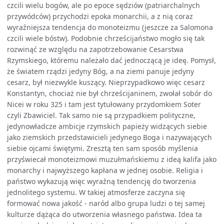
czcili wielu bogów, ale po epoce sędziów (patriarchalnych
przywódców) przychodzi epoka monarchii, a z nią coraz
wyraźniejsza tendencja do monoteizmu (jeszcze za Salomona
czcili wiele bóstw). Podobnie chrześcijaństwo mogło się tak
rozwinąć ze względu na zapotrzebowanie Cesarstwa
Rzymskiego, któremu należało dać jednoczącą je ideę. Pomysł,
że światem rządzi jedyny Bóg, a na ziemi panuje jedyny
cesarz, był niezwykle kuszący. Nieprzypadkowo więc cesarz
Konstantyn, chociaż nie był chrześcijaninem, zwołał sobór do
Nicei w roku 325 i tam jest tytułowany przydomkiem Soter
czyli Zbawiciel. Tak samo nie są przypadkiem polityczne,
jedynowładcze ambicje rzymskich papieży widzących siebie
jako ziemskich przedstawicieli jedynego Boga i nazywających
siebie ojcami świętymi. Zresztą ten sam sposób myślenia
przyświecał monoteizmowi muzułmańskiemu z ideą kalifa jako
monarchy i najwyższego kapłana w jednej osobie. Religia i
państwo wykazują więc wyraźną tendencję do tworzenia
jednolitego systemu. W takiej atmosferze zaczyna się
formować nowa jakość - naród albo grupa ludzi o tej samej
kulturze dążąca do utworzenia własnego państwa. Idea ta