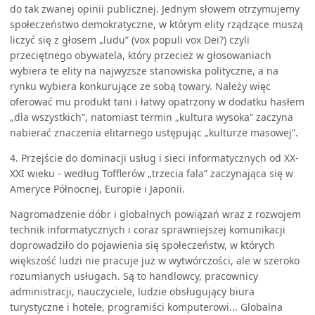
do tak zwanej opinii publicznej. Jednym słowem otrzymujemy
społeczeństwo demokratyczne, w którym elity rządzące muszą
liczyć się z głosem „ludu” (vox populi vox Dei?) czyli
przeciętnego obywatela, który przecież w głosowaniach
wybiera te elity na najwyższe stanowiska polityczne, a na
rynku wybiera konkurujące ze sobą towary. Należy więc
oferować mu produkt tani i łatwy opatrzony w dodatku hasłem
„dla wszystkich”, natomiast termin „kultura wysoka” zaczyna
nabierać znaczenia elitarnego ustępując „kulturze masowej”.
4. Przejście do dominacji usług i sieci informatycznych od XX-
XXI wieku - według Tofflerów „trzecia fala” zaczynająca się w
Ameryce Północnej, Europie i Japonii.
Nagromadzenie dóbr i globalnych powiązań wraz z rozwojem
technik informatycznych i coraz sprawniejszej komunikacji
doprowadziło do pojawienia się społeczeństw, w których
większość ludzi nie pracuje już w wytwórczości, ale w szeroko
rozumianych usługach. Są to handlowcy, pracownicy
administracji, nauczyciele, ludzie obsługujący biura
turystyczne i hotele, programiści komputerowi... Globalna