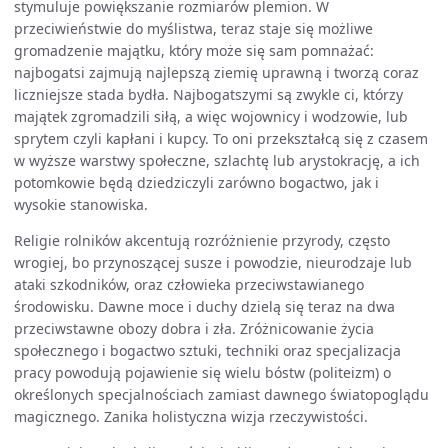
stymuluje powiększanie rozmiarów plemion. W
przeciwieństwie do myślistwa, teraz staje się możliwe
gromadzenie majątku, który może się sam pomnażać:
najbogatsi zajmują najlepszą ziemię uprawną i tworzą coraz
liczniejsze stada bydła. Najbogatszymi są zwykle ci, którzy
majątek zgromadzili siłą, a więc wojownicy i wodzowie, lub
sprytem czyli kapłani i kupcy. To oni przekształcą się z czasem
w wyższe warstwy społeczne, szlachtę lub arystokrację, a ich
potomkowie będą dziedziczyli zarówno bogactwo, jak i
wysokie stanowiska.
Religie rolników akcentują rozróżnienie przyrody, często
wrogiej, bo przynoszącej susze i powodzie, nieurodzaje lub
ataki szkodników, oraz człowieka przeciwstawianego
środowisku. Dawne moce i duchy dzielą się teraz na dwa
przeciwstawne obozy dobra i zła. Zróżnicowanie życia
społecznego i bogactwo sztuki, techniki oraz specjalizacja
pracy powodują pojawienie się wielu bóstw (politeizm) o
określonych specjalnościach zamiast dawnego światopoglądu
magicznego. Zanika holistyczna wizja rzeczywistości.