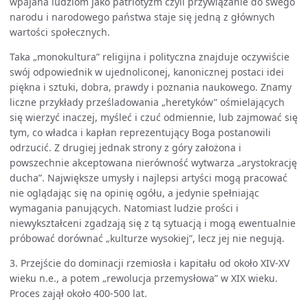
wpajana ludziom jako patriotyzm czyli przywiązanie do swego
narodu i narodowego państwa staje się jedną z głównych
wartości społecznych.
Taka „monokultura” religijna i polityczna znajduje oczywiście
swój odpowiednik w ujednoliconej, kanonicznej postaci idei
piękna i sztuki, dobra, prawdy i poznania naukowego. Znamy
liczne przykłady prześladowania „heretyków” ośmielających
się wierzyć inaczej, myśleć i czuć odmiennie, lub zajmować się
tym, co władca i kapłan reprezentujący Boga postanowili
odrzucić. Z drugiej jednak strony z góry założona i
powszechnie akceptowana nierówność wytwarza „arystokrację
ducha”. Największe umysły i najlepsi artyści mogą pracować
nie oglądając się na opinię ogółu, a jedynie spełniając
wymagania panujących. Natomiast ludzie prości i
niewykształceni zgadzają się z tą sytuacją i mogą ewentualnie
próbować dorównać „kulturze wysokiej”, lecz jej nie negują.
3. Przejście do dominacji rzemiosła i kapitału od około XIV-XV
wieku n.e., a potem „rewolucja przemysłowa” w XIX wieku.
Proces zajął około 400-500 lat.