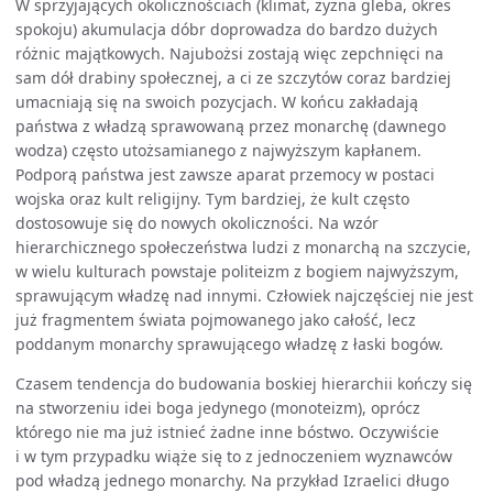
W sprzyjających okolicznościach (klimat, żyzna gleba, okres
spokoju) akumulacja dóbr doprowadza do bardzo dużych
różnic majątkowych. Najubożsi zostają więc zepchnięci na
sam dół drabiny społecznej, a ci ze szczytów coraz bardziej
umacniają się na swoich pozycjach. W końcu zakładają
państwa z władzą sprawowaną przez monarchę (dawnego
wodza) często utożsamianego z najwyższym kapłanem.
Podporą państwa jest zawsze aparat przemocy w postaci
wojska oraz kult religijny. Tym bardziej, że kult często
dostosowuje się do nowych okoliczności. Na wzór
hierarchicznego społeczeństwa ludzi z monarchą na szczycie,
w wielu kulturach powstaje politeizm z bogiem najwyższym,
sprawującym władzę nad innymi. Człowiek najczęściej nie jest
już fragmentem świata pojmowanego jako całość, lecz
poddanym monarchy sprawującego władzę z łaski bogów.
Czasem tendencja do budowania boskiej hierarchii kończy się
na stworzeniu idei boga jedynego (monoteizm), oprócz
którego nie ma już istnieć żadne inne bóstwo. Oczywiście
i w tym przypadku wiąże się to z jednoczeniem wyznawców
pod władzą jednego monarchy. Na przykład Izraelici długo