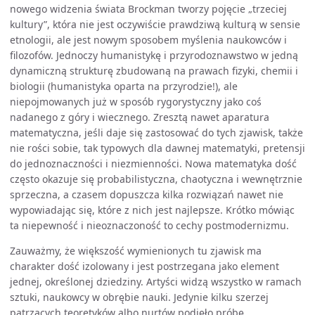
nowego widzenia świata Brockman tworzy pojęcie „trzeciej
kultury”, która nie jest oczywiście prawdziwą kulturą w sensie
etnologii, ale jest nowym sposobem myślenia naukowców i
filozofów. Jednoczy humanistykę i przyrodoznawstwo w jedną
dynamiczną strukturę zbudowaną na prawach fizyki, chemii i
biologii (humanistyka oparta na przyrodzie!), ale
niepojmowanych już w sposób rygorystyczny jako coś
nadanego z góry i wiecznego. Zresztą nawet aparatura
matematyczna, jeśli daje się zastosować do tych zjawisk, także
nie rości sobie, tak typowych dla dawnej matematyki, pretensji
do jednoznaczności i niezmienności. Nowa matematyka dość
często okazuje się probabilistyczna, chaotyczna i wewnętrznie
sprzeczna, a czasem dopuszcza kilka rozwiązań nawet nie
wypowiadając się, które z nich jest najlepsze. Krótko mówiąc
ta niepewność i nieoznaczoność to cechy postmodernizmu.
Zauważmy, że większość wymienionych tu zjawisk ma
charakter dość izolowany i jest postrzegana jako element
jednej, określonej dziedziny. Artyści widzą wszystko w ramach
sztuki, naukowcy w obrębie nauki. Jedynie kilku szerzej
patrzących teoretyków albo nurtów podjęło próbę