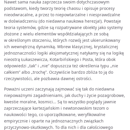
Nawet sama nauka zaprzecza swoim dotychczasowym
podstawom, kiedy tworzy teorię chaosu i opisuje procesy
nieodwracalne, a przez to niepowtarzalne i niesprawdzalne
w doświadczeniu (do niedawna naukowa herezja!). Powstaje
teoria systemów, gdzie są rozpatrywane obiekty jako systemy
złożone z wielu elementów współdziałających ze sobą
w określonym otoczeniu, których rozwój jest ukierunkowany
ich wewnętrzną dynamiką. Wbrew klasycznej, krystalicznej
jednoznaczności logiki aksjomatycznej natykamy się na logikę
nieostrą Łukaszewicza, Kotarbińskiego i Posta, która obok
odpowiedzi „tak” i „nie” dopuszcza też określenia typu „nie
całkiem” albo „trochę”. Oczywiście bardzo zbliża to ją do
rzeczywistości, ale pozbawia dawnej ostrości.
Poważni uczeni zaczynają zajmować się tak do niedawna
niepoważnymi zagadnieniami, jak duchy i życie pozagrobowe,
kwestie moralne, kosmici... Są to wszystko poglądy jawnie
zaprzeczające kartezjańskim i newtonowskim tezom o
naukowości tego, co uporządkowane, weryfikowalne
empirycznie i oparte na jednoznacznych związkach
przyczynowo-skutkowych. To dla nich i dla całościowego