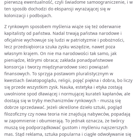
pierwszą ewentualność, czyli świadome samoograniczenie, i w
ten sposób dochodzi do ekspansji wyrażającej się w
kolonizacji i podbojach.
Z rynkowym sposobem myślenia wiąże się też oderwanie
kapitalisty od państwa. Nadal trwają państwa narodowe i
oficjalnie wychowuje się ludzi w patriotyzmie i pobożności,
lecz przedsiębiorca szuka zysku wszędzie, nawet poza
własnym krajem. On nie ma narodowości tak samo, jak
pieniądze, którymi obraca; zakłada ponadpaństwowe
konsorcja i tworzy międzynarodowe sieci powiązań
finansowych. To sprzyja postawom pluralistycznym w
kwestiach światopoglądu, religii, pojęć piękna i dobra, bo liczy
się przede wszystkim zysk. Nauka, estetyka i etyka zostają
uwolnione spod dławiącej i normującej kurateli kapłanów, ale
dostają się w tryby mechanizmów rynkowych - muszą się
dobrze sprzedawać. Jeżeli określone dzieło sztuki, pogląd
filozoficzny czy nowa teoria nie znajdują nabywców, popadają
w zapomnienie i obumierają. To jednak oznacza, że twórcy
muszą się podporządkować gustom i myśleniu najszerszych
mas. Stąd reklama, sztuka popularna i ciągłe odwoływanie się