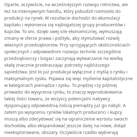
Oparte, oczywiście, na wcześniejszym rozwoju rolnictwa, ale
też na intensywnym handlu, który pobudził rzemiosło do
produkcji na rynek. W rezultacie dochodzi do akumulacji
kapitału i wyłonienia się najbogatszej grupy producentów i
kupców. To oni, dzięki swej sile ekonomicznej, wymuszają
zmiany w sferze prawa i polityki, aby stymulować rozwój
własnych przedsiębiorstw. Przy sprzyjających okolicznościach
społecznych i odpowiednim rozwoju techniki szczególnie
przedsiębiorczy i bogaci zaczynają wytwarzanie na wielką
skalę znacznie przekraczając potrzeby najbliższego
sąsiedztwa. Jest to już produkcja wyłącznie z myślą o rynku i
maksymalnym zysku. Pojawia się więc myślenie kapitalistyczne
w kategoriach pieniądza i zysku. To prędzej czy później
prowadzi do wysycenia rynku, to znaczy wyprodukowania
takiej ilości towaru, że wszyscy potencjalni nabywcy
dysponujący odpowiednią ilością pieniędzy już go nabyli. A
zatem po wysyceniu rynków lokalnych producenci i kupcy
muszą albo zdecydować się na ograniczenie wzrostu swoich
dochodów, albo ekspandować jeszcze dalej na nowe, dotąd
nieeksplorowane, obszary. Oczywiście rzadko wybierają