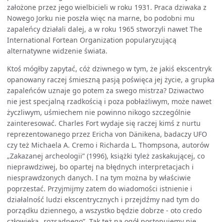
założone przez jego wielbicieli w roku 1931. Praca dziwaka z
Nowego Jorku nie poszła więc na marne, bo podobni mu
zapaleńcy działali dalej, a w roku 1965 stworzyli nawet The
International Fortean Organization popularyzującą
alternatywne widzenie świata.
Ktoś mógłby zapytać, cóż dziwnego w tym, że jakiś ekscentryk
opanowany raczej śmieszną pasją poświęca jej życie, a grupka
zapaleńców uznaje go potem za swego mistrza? Dziwactwo
nie jest specjalną rzadkością i poza pobłażliwym, może nawet
życzliwym, uśmiechem nie powinno nikogo szczególnie
zainteresować. Charles Fort wydaje się raczej kimś z nurtu
reprezentowanego przez Ericha von Dänikena, badaczy UFO
czy też Michaela A. Cremo i Richarda L. Thompsona, autorów
„Zakazanej archeologii” (1996), książki tyleż zaskakującej, co
nieprawdziwej, bo opartej na błędnych interpretacjach i
niesprawdzonych danych. I na tym można by właściwie
poprzestać. Przyjmijmy zatem do wiadomości istnienie i
działalność ludzi ekscentrycznych i przejdźmy nad tym do
porządku dziennego, a wszystko będzie dobrze - oto credo
człowieka „rozsądnego”. Tak też na ogół postępujemy nie