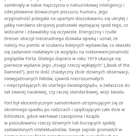
zamknięty w sobie mężczyzna o nietuzinkowej inteligencji i
zdecydowanie dziwacznym poczuciu humoru. Jego
oryginalność polegała na upartym doszukiwaniu się ukrytej i
jakby nierówno skrojonej podszewki wystającej spod tego, co
widzialne i zdawałoby się oczywiste. Energiczny i rzutki
Dreiser otoczył niezaradnego dziwaka opieką i uznał, że
należy mu pomóc w szukaniu kolejnych wydawców, co okazało
się zadaniem niełatwym ze względu na niekonwencjonalność
poglądów Forta. Dlatego dopiero w roku 1919 ukazuje się
pierwsze wydanie jego „Księgi rzeczy wyklętych” („Book of the
Damned”). Jest to dość chaotyczny zbiór dziwnych obserwacji,
niewyjaśnionych faktów, zjawisk niezrozumiałych
i nieprzystających do utartego światopoglądu, a zwłaszcza do
tak zwanej naukowej, czy raczej standardowej, wizji świata.
Fort był ekscentrycznym samotnikiem utrzymującym się ze
skromnego spadku po rodzicach i spędzającym całe dnie w
bibliotece, gdzie wertował czasopisma i książki
w poszukiwaniu rzeczy dziwnych lub burzących spokój
zadowolonych intelektualistów. Swoje zapiski gromadził w