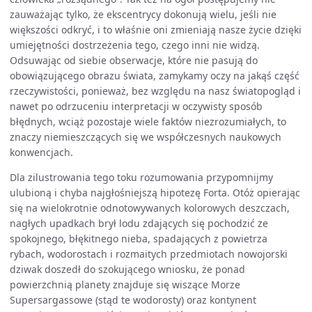
zauważając tylko, że ekscentrycy dokonują wielu, jeśli nie
większości odkryć, i to właśnie oni zmieniają nasze życie dzięki
umiejętności dostrzeżenia tego, czego inni nie widzą.
Odsuwając od siebie obserwacje, które nie pasują do
obowiązującego obrazu świata, zamykamy oczy na jakąś część
rzeczywistości, ponieważ, bez względu na nasz światopogląd i
nawet po odrzuceniu interpretacji w oczywisty sposób
błędnych, wciąż pozostaje wiele faktów niezrozumiałych, to
znaczy niemieszczących się we współczesnych naukowych
konwencjach.
Dla zilustrowania tego toku rozumowania przypomnijmy
ulubioną i chyba najgłośniejszą hipotezę Forta. Otóż opierając
się na wielokrotnie odnotowywanych kolorowych deszczach,
nagłych upadkach brył lodu zdających się pochodzić ze
spokojnego, błękitnego nieba, spadających z powietrza
rybach, wodorostach i rozmaitych przedmiotach nowojorski
dziwak doszedł do szokującego wniosku, że ponad
powierzchnią planety znajduje się wiszące Morze
Supersargassowe (stąd te wodorosty) oraz kontynent