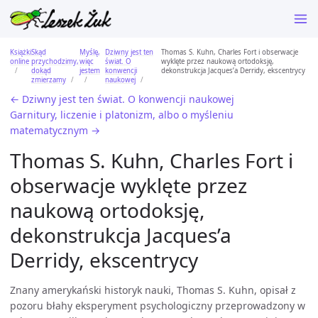
Książki
Skąd
Myślę,
Dziwny jest ten
Thomas S. Kuhn, Charles Fort i obserwacje
online
przychodzimy,
więc
świat. O
wyklęte przez naukową ortodoksję,
dokąd
jestem
konwencji
dekonstrukcja Jacques’a Derridy, ekscentrycy
zmierzamy
naukowej
← Dziwny jest ten świat. O konwencji naukowej
Garnitury, liczenie i platonizm, albo o myśleniu
matematycznym →
Thomas S. Kuhn, Charles Fort i
obserwacje wyklęte przez
naukową ortodoksję,
dekonstrukcja Jacques’a
Derridy, ekscentrycy
Znany amerykański historyk nauki, Thomas S. Kuhn, opisał z
pozoru błahy eksperyment psychologiczny przeprowadzony w