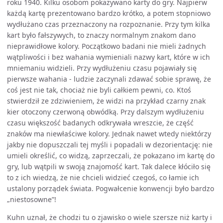
roku 1940. Kilku osobom pokazywano karty do gry. Najpierw
każdą kartę prezentowano bardzo krótko, a potem stopniowo
wydłużano czas przeznaczony na rozpoznanie. Przy tym kilka
kart było fałszywych, to znaczy normalnym znakom dano
nieprawidłowe kolory. Początkowo badani nie mieli żadnych
wątpliwości i bez wahania wymieniali nazwy kart, które w ich
mniemaniu widzieli. Przy wydłużeniu czasu pojawiały się
pierwsze wahania - ludzie zaczynali zdawać sobie sprawę, że
coś jest nie tak, chociaż nie byli całkiem pewni, co. Ktoś
stwierdził ze zdziwieniem, że widzi na przykład czarny znak
kier otoczony czerwoną obwódką. Przy dalszym wydłużeniu
czasu większość badanych odkrywała wreszcie, że część
znaków ma niewłaściwe kolory. Jednak nawet wtedy niektórzy
jakby nie dopuszczali tej myśli i popadali w dezorientację: nie
umieli określić, co widzą, zaprzeczali, że pokazano im kartę do
gry, lub wątpili w swoją znajomość kart. Tak dalece kłóciło się
to z ich wiedzą, że nie chcieli widzieć czegoś, co łamie ich
ustalony porządek świata. Pogwałcenie konwencji było bardzo
„niestosowne”!
Kuhn uznał, że chodzi tu o zjawisko o wiele szersze niż karty i