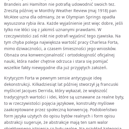
Brandeis ani Hamilton nie potrafią udowodnić swoich tez.
Zresztą później w Monthly Weather Review (maj 1918) pan
McAtee uzna dla odmiany, że w Olympian Springs opadła
wysuszona rybia ikra. Każde wyjaśnienie jest więc dobre, jeśli
tylko nie kłóci się z jakimiś uznanymi prawdami. W
rzeczywistości zaś nikt nie potrafi wyjaśnić tego zjawiska. Na
tym chyba polega największa wartość pracy Charlesa Forta,
mimo dziwaczności, a czasem śmieszności jego wniosków.
Obnaża ona konwencjonalność i ortodoksyjność oficjalnej
nauki, która nader chętnie odrzuca i stara się pomijać
wszelkie fakty niewygodne dla już przyjętych założeń.
Krytycyzm Forta w pewnym sensie antycypuje ideę
dekonstrukcji. Kilkadziesiąt lat później stworzył ją francuski
myśliciel Jacques Derrida, który wykazał, że większość
tradycyjnych wartości i idei, które są uznawane za realne byty,
to w rzeczywistości pojęcia językowe, konstrukty myślowe
zaakceptowane przez społeczną konwencję. Podobieństwo
form języka użytych do opisu bytów realnych i form opisu
abstrakcji sugeruje, że abstrakcje mają ten sam walor
obiektywnego istnienia co byty realne. Na przykład kategoria