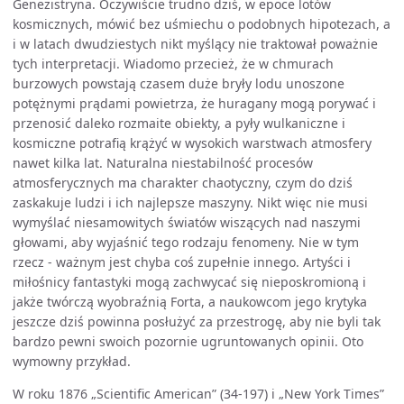
Genezistryna. Oczywiście trudno dziś, w epoce lotów
kosmicznych, mówić bez uśmiechu o podobnych hipotezach, a
i w latach dwudziestych nikt myślący nie traktował poważnie
tych interpretacji. Wiadomo przecież, że w chmurach
burzowych powstają czasem duże bryły lodu unoszone
potężnymi prądami powietrza, że huragany mogą porywać i
przenosić daleko rozmaite obiekty, a pyły wulkaniczne i
kosmiczne potrafią krążyć w wysokich warstwach atmosfery
nawet kilka lat. Naturalna niestabilność procesów
atmosferycznych ma charakter chaotyczny, czym do dziś
zaskakuje ludzi i ich najlepsze maszyny. Nikt więc nie musi
wymyślać niesamowitych światów wiszących nad naszymi
głowami, aby wyjaśnić tego rodzaju fenomeny. Nie w tym
rzecz - ważnym jest chyba coś zupełnie innego. Artyści i
miłośnicy fantastyki mogą zachwycać się nieposkromioną i
jakże twórczą wyobraźnią Forta, a naukowcom jego krytyka
jeszcze dziś powinna posłużyć za przestrogę, aby nie byli tak
bardzo pewni swoich pozornie ugruntowanych opinii. Oto
wymowny przykład.
W roku 1876 „Scientific American” (34-197) i „New York Times”