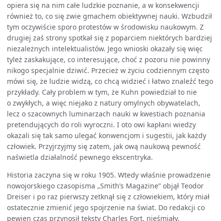
opiera się na nim całe ludzkie poznanie, a w konsekwencji
również to, co się zwie gmachem obiektywnej nauki. Wzbudził
tym oczywiście sporo protestów w środowisku naukowym. Z
drugiej zaś strony spotkał się z poparciem niektórych bardziej
niezależnych intelektualistów. Jego wnioski okazały się więc
tyleż zaskakujące, co interesujące, choć z pozoru nie powinny
nikogo specjalnie dziwić. Przecież w życiu codziennym często
mówi się, że ludzie widzą, co chcą widzieć i łatwo znaleźć tego
przykłady. Cały problem w tym, że Kuhn powiedział to nie
o zwykłych, a więc niejako z natury omylnych obywatelach,
lecz o szacownych luminarzach nauki w kwestiach poznania
pretendujących do roli wyroczni. I oto owi kapłani wiedzy
okazali się tak samo ulegać konwencjom i sugestii, jak każdy
człowiek. Przyjrzyjmy się zatem, jak ową naukową pewność
naświetla działalność pewnego ekscentryka.
Historia zaczyna się w roku 1905. Wtedy właśnie prowadzenie
nowojorskiego czasopisma „Smith’s Magazine” objął Teodor
Dreiser i po raz pierwszy zetknął się z człowiekiem, który miał
ostatecznie zmienić jego spojrzenie na świat. Do redakcji co
pewien czas przynosił teksty Charles Fort, nieśmiały,