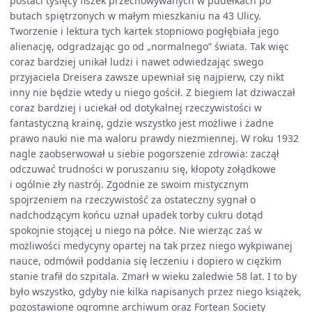
postaci tysięcy fiszek przechowywanych w pudełkach po
butach spiętrzonych w małym mieszkaniu na 43 Ulicy.
Tworzenie i lektura tych kartek stopniowo pogłębiała jego
alienację, odgradzając go od „normalnego” świata. Tak więc
coraz bardziej unikał ludzi i nawet odwiedzając swego
przyjaciela Dreisera zawsze upewniał się najpierw, czy nikt
inny nie będzie wtedy u niego gościł. Z biegiem lat dziwaczał
coraz bardziej i uciekał od dotykalnej rzeczywistości w
fantastyczną krainę, gdzie wszystko jest możliwe i żadne
prawo nauki nie ma waloru prawdy niezmiennej. W roku 1932
nagle zaobserwował u siebie pogorszenie zdrowia: zaczął
odczuwać trudności w poruszaniu się, kłopoty żołądkowe
i ogólnie zły nastrój. Zgodnie ze swoim mistycznym
spojrzeniem na rzeczywistość za ostateczny sygnał o
nadchodzącym końcu uznał upadek torby cukru dotąd
spokojnie stojącej u niego na półce. Nie wierząc zaś w
możliwości medycyny opartej na tak przez niego wykpiwanej
nauce, odmówił poddania się leczeniu i dopiero w ciężkim
stanie trafił do szpitala. Zmarł w wieku zaledwie 58 lat. I to by
było wszystko, gdyby nie kilka napisanych przez niego książek,
pozostawione ogromne archiwum oraz Fortean Society