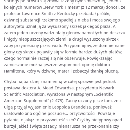
Springs po prostu się zmówili? Żeby było śmieszniej, jeden z
kolejnych numerów „New York Times’a” (z 12 marca) donosi, że
profesor Lawrence Smith z Kentucky przebadał próbkę
dziwnej substancji rzekomo spadłej z nieba i mocą swojego
autorytetu uznał ją za wysuszony skrzek jakiegoś płaza. A
zatem jeden uczony widzi płaty glonów namokłych od deszczu
i nigdy nieopuszczających ziemi, a drugi wysuszony skrzek
żaby przyniesiony przez wiatr. Przypomnijmy, że domniemane
glony czy skrzek pojawiły się w formie bardzo dużych płatów,
czego normalnie raczej się nie obserwuje. Powiększając
zamieszanie można jeszcze wspomnieć opinię doktora
Hamiltona, który w dziwnej materii zobaczył tkankę płucną.
Chyba najbardziej znamienną w całej sprawie jest jednak
postawa doktora A. Mead Edwardsa, prezydenta Newark
Scientific Association, wyrażona w następnym „Scientific
American Supplement” (2-473). Zacny uczony pisze tam, że z
ulgą przyjął wyjaśnienie Leopolda Brandeisa, ponieważ
uratowało ono ogólne poczucie... przyzwoitości. Powstaje
pytanie, o jakąż to przyzwoitość szło? Czyżby nietypowy opad
burzył jakieś święte zasady, nienaruszalne przekonania czy