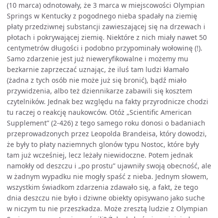
(10 marca) odnotowały, że 3 marca w miejscowości Olympian
Springs w Kentucky z pogodnego nieba spadały na ziemię
płaty przedziwnej substancji zawieszającej się na drzewach i
płotach i pokrywającej ziemię. Niektóre z nich miały nawet 50
centymetrów długości i podobno przypominały wołowinę (!).
Samo zdarzenie jest już nieweryfikowalne i możemy mu
bezkarnie zaprzeczać uznając, że iluś tam ludzi kłamało
(żadna z tych osób nie może już się bronić), bądź miało
przywidzenia, albo też dziennikarze zabawili się kosztem
czytelników. Jednak bez względu na fakty przyrodnicze chodzi
tu raczej o reakcję naukowców. Otóż „Scientific American
Supplement” (2-426) z tego samego roku donosi o badaniach
przeprowadzonych przez Leopolda Brandeisa, który dowodzi,
że były to płaty naziemnych glonów typu Nostoc, które były
tam już wcześniej, lecz leżały niewidoczne. Potem jednak
namokły od deszczu i „po prostu” ujawniły swoją obecność, ale
w żadnym wypadku nie mogły spaść z nieba. Jednym słowem,
wszystkim świadkom zdarzenia zdawało się, a fakt, że tego
dnia deszczu nie było i dziwne obiekty opisywano jako suche
w niczym tu nie przeszkadza. Może zresztą ludzie z Olympian