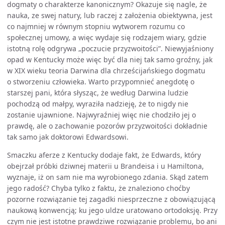
dogmaty o charakterze kanonicznym? Okazuje się nagle, że
nauka, ze swej natury, lub raczej z założenia obiektywna, jest
co najmniej w równym stopniu wytworem rozumu co
społecznej umowy, a więc wydaje się rodzajem wiary, gdzie
istotną rolę odgrywa „poczucie przyzwoitości”. Niewyjaśniony
opad w Kentucky może więc być dla niej tak samo groźny, jak
w XIX wieku teoria Darwina dla chrześcijańskiego dogmatu
o stworzeniu człowieka. Warto przypomnieć anegdotę o
starszej pani, która słysząc, że według Darwina ludzie
pochodzą od małpy, wyraziła nadzieję, że to nigdy nie
zostanie ujawnione. Najwyraźniej więc nie chodziło jej o
prawdę, ale o zachowanie pozorów przyzwoitości dokładnie
tak samo jak doktorowi Edwardsowi.
Smaczku aferze z Kentucky dodaje fakt, że Edwards, który
obejrzał próbki dziwnej materii u Brandeisa i u Hamiltona,
wyznaje, iż on sam nie ma wyrobionego zdania. Skąd zatem
jego radość? Chyba tylko z faktu, że znaleziono choćby
pozorne rozwiązanie tej zagadki niesprzeczne z obowiązującą
naukową konwencją; ku jego uldze uratowano ortodoksję. Przy
czym nie jest istotne prawdziwe rozwiązanie problemu, bo ani