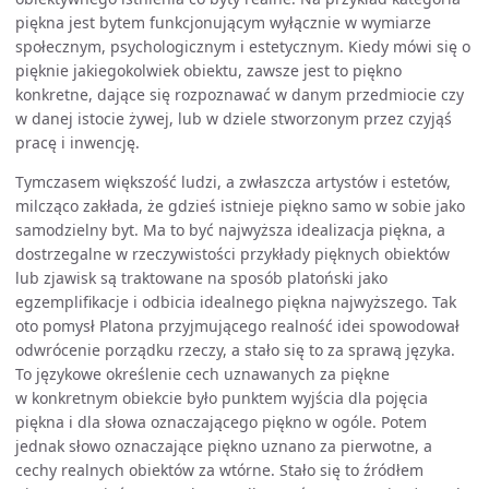
piękna jest bytem funkcjonującym wyłącznie w wymiarze
społecznym, psychologicznym i estetycznym. Kiedy mówi się o
pięknie jakiegokolwiek obiektu, zawsze jest to piękno
konkretne, dające się rozpoznawać w danym przedmiocie czy
w danej istocie żywej, lub w dziele stworzonym przez czyjąś
pracę i inwencję.
Tymczasem większość ludzi, a zwłaszcza artystów i estetów,
milcząco zakłada, że gdzieś istnieje piękno samo w sobie jako
samodzielny byt. Ma to być najwyższa idealizacja piękna, a
dostrzegalne w rzeczywistości przykłady pięknych obiektów
lub zjawisk są traktowane na sposób platoński jako
egzemplifikacje i odbicia idealnego piękna najwyższego. Tak
oto pomysł Platona przyjmującego realność idei spowodował
odwrócenie porządku rzeczy, a stało się to za sprawą języka.
To językowe określenie cech uznawanych za piękne
w konkretnym obiekcie było punktem wyjścia dla pojęcia
piękna i dla słowa oznaczającego piękno w ogóle. Potem
jednak słowo oznaczające piękno uznano za pierwotne, a
cechy realnych obiektów za wtórne. Stało się to źródłem