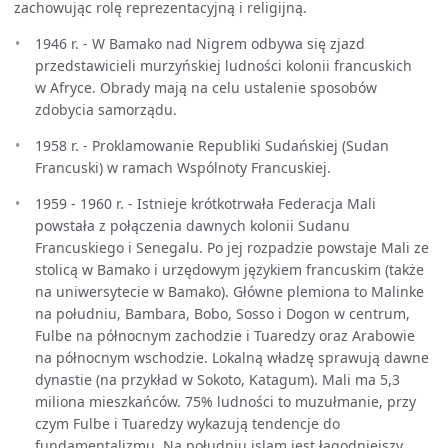
zachowując rolę reprezentacyjną i religijną.
1946 r. - W Bamako nad Nigrem odbywa się zjazd
przedstawicieli murzyńskiej ludności kolonii francuskich
w Afryce. Obrady mają na celu ustalenie sposobów
zdobycia samorządu.
1958 r. - Proklamowanie Republiki Sudańskiej (Sudan
Francuski) w ramach Wspólnoty Francuskiej.
1959 - 1960 r. - Istnieje krótkotrwała Federacja Mali
powstała z połączenia dawnych kolonii Sudanu
Francuskiego i Senegalu. Po jej rozpadzie powstaje Mali ze
stolicą w Bamako i urzędowym językiem francuskim (także
na uniwersytecie w Bamako). Główne plemiona to Malinke
na południu, Bambara, Bobo, Sosso i Dogon w centrum,
Fulbe na północnym zachodzie i Tuaredzy oraz Arabowie
na północnym wschodzie. Lokalną władzę sprawują dawne
dynastie (na przykład w Sokoto, Katagum). Mali ma 5,3
miliona mieszkańców. 75% ludności to muzułmanie, przy
czym Fulbe i Tuaredzy wykazują tendencje do
fundamentalizmu. Na południu islam jest łagodniejszy,