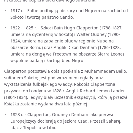
1817 r. - Fulbe podbijają obszary nad Nigrem na zachód od
Sokoto i tworzą państwo Gando.
1822 - 1825 r. - Szkoci Bain Hugh Clapperton (1788-1827,
umiera na dyzenterię w Sokoto) i Walter Oudney (1790-
1824, umiera na zapalenie płuc w regionie Nupe na
obszarze Bornu) oraz Anglik Dixon Denham (1786-1828,
umiera na dengę we Freetown na obszarze Sierra Leone)
wspólnie badają i kartują bieg Nigru.
Clapperton pozostawia opis spotkania z Muhammedem Bello,
sułtanem Sokoto; jest pod wrażeniem ogłady oraz
wykształcenia fulbejskiego władcy. Rękopis Clappertona
przywozi do Londynu w 1828 r. Anglik Richard Lemon Lander
(1804-1834). jedyny biały uczestnik ekspedycji, który ją przeżył.
Książka zostanie wydana dwa lata później.
1823 r. - Clapperton, Oudney i Denham jako pierwsi
Europejczycy docierają do jeziora Czad. Przeszli Saharę,
idąc z Trypolisu w Libii.