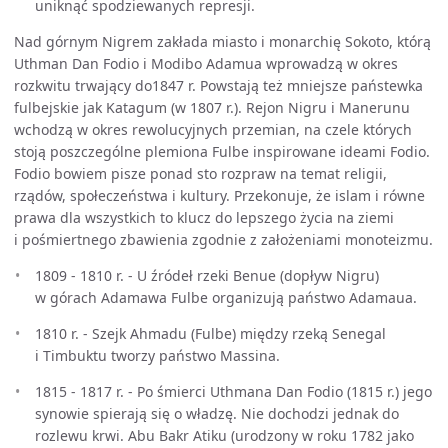
uniknąć spodziewanych represji.
Nad górnym Nigrem zakłada miasto i monarchię Sokoto, którą
Uthman Dan Fodio i Modibo Adamua wprowadzą w okres
rozkwitu trwający do1847 r. Powstają też mniejsze państewka
fulbejskie jak Katagum (w 1807 r.). Rejon Nigru i Manerunu
wchodzą w okres rewolucyjnych przemian, na czele których
stoją poszczególne plemiona Fulbe inspirowane ideami Fodio.
Fodio bowiem pisze ponad sto rozpraw na temat religii,
rządów, społeczeństwa i kultury. Przekonuje, że islam i równe
prawa dla wszystkich to klucz do lepszego życia na ziemi
i pośmiertnego zbawienia zgodnie z założeniami monoteizmu.
1809 - 1810 r. - U źródeł rzeki Benue (dopływ Nigru)
w górach Adamawa Fulbe organizują państwo Adamaua.
1810 r. - Szejk Ahmadu (Fulbe) między rzeką Senegal
i Timbuktu tworzy państwo Massina.
1815 - 1817 r. - Po śmierci Uthmana Dan Fodio (1815 r.) jego
synowie spierają się o władzę. Nie dochodzi jednak do
rozlewu krwi. Abu Bakr Atiku (urodzony w roku 1782 jako