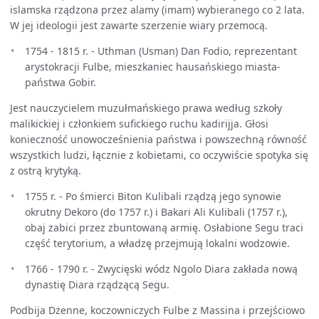
islamska rządzona przez alamy (imam) wybieranego co 2 lata.
W jej ideologii jest zawarte szerzenie wiary przemocą.
1754 - 1815 r. - Uthman (Usman) Dan Fodio, reprezentant
arystokracji Fulbe, mieszkaniec hausańskiego miasta-
państwa Gobir.
Jest nauczycielem muzułmańskiego prawa według szkoły
malikickiej i członkiem sufickiego ruchu kadirijja. Głosi
konieczność unowocześnienia państwa i powszechną równość
wszystkich ludzi, łącznie z kobietami, co oczywiście spotyka się
z ostrą krytyką.
1755 r. - Po śmierci Biton Kulibali rządzą jego synowie
okrutny Dekoro (do 1757 r.) i Bakari Ali Kulibali (1757 r.),
obaj zabici przez zbuntowaną armię. Osłabione Segu traci
część terytorium, a władzę przejmują lokalni wodzowie.
1766 - 1790 r. - Zwycięski wódz Ngolo Diara zakłada nową
dynastię Diara rządzącą Segu.
Podbija Dżenne, koczowniczych Fulbe z Massina i przejściowo