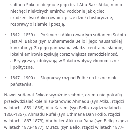
sułtana Sokoto obejmuje jego brat Abu Bakr Atiku, mimo
niechęci niektórych emirów. Podobnie jak ojciec
i rodzeństwo Atiku również pisze dzieła historyczne,
rozprawy o islamie i poezję.
1842 - 1859 r. - Po śmierci Atiku czwartym sułtanem Sokoto
jest Ali Babba (syn Muhammeda Bello i jego hausańskiej
konkubiny). Za jego panowania władza centralna słabnie,
lokalni emirowie zyskują coraz większą samodzielność,
a Brytyjczycy zdobywają w Sokoto wpływy ekonomiczne
i polityczne.
1847 - 1900 r. - Stopniowy rozpad Fulbe na liczne małe
państewka.
Nawet sułtanat Sokoto wyraźnie słabnie, czemu nie potrafią
przeciwdziałać kolejni sułtanowie: Ahmadu (syn Atiku, rządzi
w latach 1859-1866), Aliu Karami (syn Bello, rządzi w latach
1866-1867), Ahmadu Rufai (syn Uthmana Dan Fodio, rządzi
w latach 1867-1873), Abubeker Atiku na Raba (syn Bello, rządzi
w latach 1873-1877), Mu’azu (syn Bello, rządzi w latach 1877-