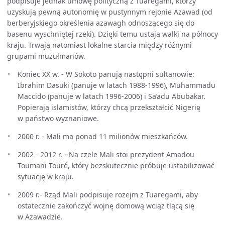
podpisuje jednak umowę polityczną z Tuaregami, którzy
uzyskują pewną autonomię w pustynnym rejonie Azawad (od
berberyjskiego określenia azawagh odnoszącego się do
basenu wyschniętej rzeki). Dzięki temu ustają walki na północy
kraju. Trwają natomiast lokalne starcia między różnymi
grupami muzułmanów.
Koniec XX w. - W Sokoto panują następni sułtanowie:
Ibrahim Dasuki (panuje w latach 1988-1996), Muhammadu
Maccido (panuje w latach 1996-2006) i Sa’adu Abubakar.
Popierają islamistów, którzy chcą przekształcić Nigerię
w państwo wyznaniowe.
2000 r. - Mali ma ponad 11 milionów mieszkańców.
2002 - 2012 r. - Na czele Mali stoi prezydent Amadou
Toumani Touré, który bezskutecznie próbuje ustabilizować
sytuację w kraju.
2009 r.- Rząd Mali podpisuje rozejm z Tuaregami, aby
ostatecznie zakończyć wojnę domową wciąż tlącą się
w Azawadzie.