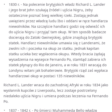
1830 r. - Na polecenie brytyjskich władz Richard L. Lander
i jego brat John szukają źródeł i ujścia Nigru, żeby
ostatecznie poznać bieg wielkiej rzeki. Zostają jednak
uwięzieni przez władcę ludu Ibo i oddani w ręce handlarza
niewolników. Na szczęście handlarz godzi się odwieźć ich
do ujścia Nigru i przyjąć tam okup. W ten sposób badacze
docierają do Zatoki Gwinejskiej, gdzie znajdują brytyjski
statek. Handlarz niewolników umawia się z Landerami, że
zwolni ich i poczeka na okup ze statku. Jednak kapitan
statku ucieka bez wypłacenia okupu. Wtedy bracia żądają
wysadzenia na wysepce Fernando Po, stamtąd zabiera ich
statek płynący do Rio de Janeiro, a w roku 1831 wracają do
Londynu witani jak bohaterowie. Brytyjski rząd zaś wypłaca
handlarzowi okup w postaci 135 niewolników.
Richard L. Lander wraca do zachodniej Afryki w roku 1834 jako
wysłannik kupców z Liverpoolu, lecz zostaje postrzelony
niedaleko ujścia Nigru i umiera podczas leczenia na Fernando
Po.
1837 - 1842 r. - Po śmierci Muhammeda Bello władzę