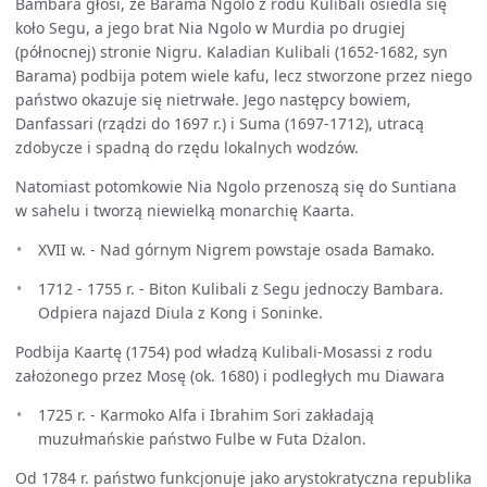
Bambara głosi, że Barama Ngolo z rodu Kulibali osiedla się
koło Segu, a jego brat Nia Ngolo w Murdia po drugiej
(północnej) stronie Nigru. Kaladian Kulibali (1652-1682, syn
Barama) podbija potem wiele kafu, lecz stworzone przez niego
państwo okazuje się nietrwałe. Jego następcy bowiem,
Danfassari (rządzi do 1697 r.) i Suma (1697-1712), utracą
zdobycze i spadną do rzędu lokalnych wodzów.
Natomiast potomkowie Nia Ngolo przenoszą się do Suntiana
w sahelu i tworzą niewielką monarchię Kaarta.
XVII w. - Nad górnym Nigrem powstaje osada Bamako.
1712 - 1755 r. - Biton Kulibali z Segu jednoczy Bambara.
Odpiera najazd Diula z Kong i Soninke.
Podbija Kaartę (1754) pod władzą Kulibali-Mosassi z rodu
założonego przez Mosę (ok. 1680) i podległych mu Diawara
1725 r. - Karmoko Alfa i Ibrahim Sori zakładają
muzułmańskie państwo Fulbe w Futa Dżalon.
Od 1784 r. państwo funkcjonuje jako arystokratyczna republika