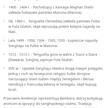
1400 - 1404 r. - Pochodzący z Kaniaga Maghan Diallo
zakłada fulbejskie państwo Massina (Macina).
Ok. 1460 r. - Tenguella (Teniedda) zakłada państwo Fulbe
w Futa Dżalon, skąd wyruszają potem kolejne najazdy na
Mali.
Lata 1499 - 1500, 1504 - 1505, 1550 - Łupieżcze najazdy
Songhaju na Fulbe w Massina.
1512 - 1513 r. - Tenguella ginie w walce z Toure o Diara
(Diawara). Songhaj zajmuje Futa Dżalon.
XVII w. - Upadek Songhaju otwiera drogę nowym potęgom.
Jedną z nich są fanatycznie religijni Fulbe zbrojnie
narzucający islam ludom między Senegalem i Benue.
Handlują z francuską kolonią w Senegalu, skąd kupują
broń.
Przeciwne tendencje reprezentują Bambara, którzy kultywują
animizm w opozycji do songhajskiego islamu. Tradycja