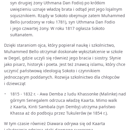
syn drugiej żony Uthmana Dan Fodio) po krótkim
uwięzieniu uznaje władzę brata i odtąd jest jego lojalnym
sojusznikiem. Rządy w Sokoto obejmuje zatem Muhammed
Bello (urodzony w roku 1781), syn Uthmana Dan Fodio
i jego czwartej żony. W roku 1817 ogłasza Sokoto
sułtanatem.
Dzięki staraniom ojca, który popierał naukę i szkolnictwo,
Muhammed Bello otrzymał doskonałe wykształcenie w szkole
w Degel, gdzie uczyli się również jego bracia i siostry. Słynie
jako pisarz, historyk i poeta. Jest też znawcą islamu, który chce
uczynić państwową ideologią Sokoto i czynnikiem
jednoczącym poddanych. Rozwija szkolnictwo dla chłopców
i dziewcząt
1815 - 1832 r. - Awa Demba z ludu Khassonke (Malinke) nad
górnym Senegalem odrzuca władzę Kaarta. Mimo walk
z Kaarta, Kinti Sambala (syn Demby) utrzyma państwo
Khassa aż do podboju przez Tukulerów (w 1854 r.).
W tym czasie również Diawara odrywa się od Kaarta
i skutecznie odpiera ataki dawnego suwerena.