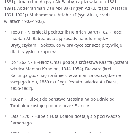
1881), Umaru bin Ali (syn Ali Babby, rządzi w latach 1881-
1891), Abderrahman Dan Abi Bakar (syn Atiku, rządzi w latach
1891-1902) i Muhammadu Attahiru I (syn Atiku, rządzi
w latach 1902-1903).
1853 r. - Niemiecki podróżnik Heinrich Barth (1821-1865)
i sułtan Ali Babba ustalają zasady handlu między
Brytyjczykami i Sokoto, co w praktyce oznacza przywileje
dla brytyjskich kupców.
Do 1862 r. - El-Hadż Omar podbija królestwa Kaarta (ostatni
władca Mamari Kandian, 1844-1954), Diawara (król
Karunga godzi się na śmierć w zamian za oszczędzenie
swojego ludu, 1860 r.) i Segu (ostatni władca Ali Diara,
1856-1862).
1862 r. - Fulbejskie państwo Massina na południe od
Timbuktu zostaje podbite przez Francję.
Lata 1870. - Fulbe z Futa Dżalon dostają się pod władzę
Samoriego.