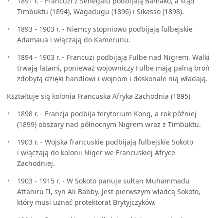
1891 r. - Francuzi z Senegalu podbijają Bamako, a stąd
Timbuktu (1894), Wagadugu (1896) i Sikasso (1898).
1893 - 1903 r. - Niemcy stopniowo podbijają fulbejskie
Adamaua i włączają do Kamerunu.
1894 - 1903 r. - Francuzi podbijają Fulbe nad Nigrem. Walki
trwają latami, ponieważ wojowniczy Fulbe mają palną broń
zdobytą dzięki handlowi i wojnom i doskonale nią władają.
Kształtuje się kolonia Francuska Afryka Zachodnia (1895)
1898 r. - Francja podbija terytorium Kong, a rok później
(1899) obszary nad północnym Nigrem wraz z Timbuktu.
1903 r. - Wojska francuskie podbijają fulbejskie Sokoto
i włączają do kolonii Niger we Francuskiej Afryce
Zachodniej.
1903 - 1915 r. - W Sokoto panuje sułtan Muhammadu
Attahiru II, syn Ali Babby. Jest pierwszym władcą Sokoto,
który musi uznać protektorat Brytyjczyków.