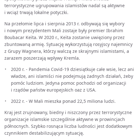
terrorystyczne ugrupowania islamistów nadal są aktywne
i wciąż trwają lokalne potyczki.
Na przełomie lipca i sierpnia 2013 r. odbywają się wybory
i nowym prezydentem Mali zostaje były premier Ibrahim
Boubacar Keïta. W 2020 r., Keïta zostanie uwięziony przez
zbuntowaną armię. Sytuację wykorzystują rosyjscy najemnicy
z Grupy Wagnera, którzy walczą ze skrajnymi islamistami, a
zarazem poszerzają wpływy Kremla.
2020 r. - Pandemia Covid-19 dziesiątkuje całe wsie, lecz ani
władze, ani islamiści nie podejmują żadnych działań, żeby
pomóc ludziom. Jedyna pomoc pochodzi od organizacji
i rządów państw europejskich oaz z USA.
2022 r. - W Mali mieszka ponad 22,5 miliona ludzi.
Kraj jest zrujnowany, biedny i niszczony przez terrorystyczne
organizacje islamskie szczególnie aktywne w prowincjach
północnych. Szybko rosnąca liczba ludności jest dodatkowym
czynnikiem destabilizującym sytuację.