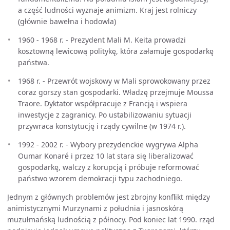
a część ludności wyznaje animizm. Kraj jest rolniczy
(głównie bawełna i hodowla)
1960 - 1968 r. - Prezydent Mali M. Keita prowadzi
kosztowną lewicową politykę, która załamuje gospodarkę
państwa.
1968 r. - Przewrót wojskowy w Mali sprowokowany przez
coraz gorszy stan gospodarki. Władzę przejmuje Moussa
Traore. Dyktator współpracuje z Francją i wspiera
inwestycje z zagranicy. Po ustabilizowaniu sytuacji
przywraca konstytucję i rządy cywilne (w 1974 r.).
1992 - 2002 r. - Wybory prezydenckie wygrywa Alpha
Oumar Konaré i przez 10 lat stara się liberalizować
gospodarkę, walczy z korupcją i próbuje reformować
państwo wzorem demokracji typu zachodniego.
Jednym z głównych problemów jest zbrojny konflikt między
animistycznymi Murzynami z południa i jasnoskórą
muzułmańską ludnością z północy. Pod koniec lat 1990. rząd