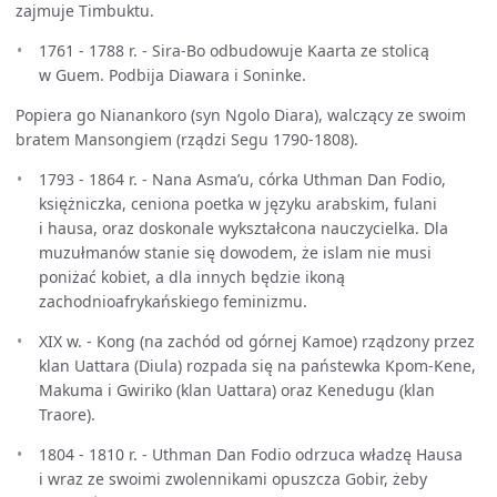
zajmuje Timbuktu.
1761 - 1788 r. - Sira-Bo odbudowuje Kaarta ze stolicą
w Guem. Podbija Diawara i Soninke.
Popiera go Nianankoro (syn Ngolo Diara), walczący ze swoim
bratem Mansongiem (rządzi Segu 1790-1808).
1793 - 1864 r. - Nana Asma’u, córka Uthman Dan Fodio,
księżniczka, ceniona poetka w języku arabskim, fulani
i hausa, oraz doskonale wykształcona nauczycielka. Dla
muzułmanów stanie się dowodem, że islam nie musi
poniżać kobiet, a dla innych będzie ikoną
zachodnioafrykańskiego feminizmu.
XIX w. - Kong (na zachód od górnej Kamoe) rządzony przez
klan Uattara (Diula) rozpada się na państewka Kpom-Kene,
Makuma i Gwiriko (klan Uattara) oraz Kenedugu (klan
Traore).
1804 - 1810 r. - Uthman Dan Fodio odrzuca władzę Hausa
i wraz ze swoimi zwolennikami opuszcza Gobir, żeby