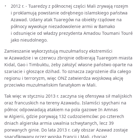
2012 r. - Tuaredzy z północnej części Mali zrywają rozejm
i proklamują powstanie odrębnego islamskiego państwa
Azawad. Udany atak Tuaregów na obiekty rządowe na
północy wywołuje niezadowolenie armii w Bamako
i odsunięcie od władzy prezydenta Amadou Toumani Touré
jako nieudolnego.
Zamieszanie wykorzystują muzułmańscy ekstremiści
w Azawadzie i w czerwcu zbrojnie odbierają Tuaregom miasta
Kidal, Gao i Timbuktu, żeby założyć własne państwo oparte na
szariacie i głoszące dżihad. To oznacza zagrożenie dla całego
regionu i terroryzm, więc ONZ zatwierdza wojskową akcję
przeciwko muzułmańskim fanatykom w Mali.
Tak więc w styczniu 2013 r. zaczyna się ofensywa sił malijskich
oraz francuskich na tereny Azawadu. Islamiści spychani na
północ odpowiadają atakiem na pola gazowe In Amnas
w Algierii, gdzie porywają 132 cudzoziemców: po czterech
dniach algierska armia uwalnia schwytanych, lecz 39
porwanych ginie. Do lata 2013 r. cały obszar Azawad zostaje
spacyfikowany przez wojska Francji i Mali, chociaż