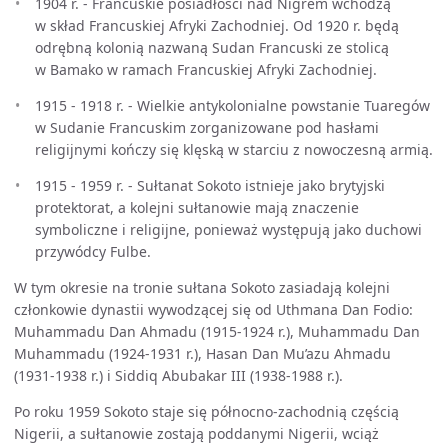
1904 r. - Francuskie posiadłości nad Nigrem wchodzą
w skład Francuskiej Afryki Zachodniej. Od 1920 r. będą
odrębną kolonią nazwaną Sudan Francuski ze stolicą
w Bamako w ramach Francuskiej Afryki Zachodniej.
1915 - 1918 r. - Wielkie antykolonialne powstanie Tuaregów
w Sudanie Francuskim zorganizowane pod hasłami
religijnymi kończy się klęską w starciu z nowoczesną armią.
1915 - 1959 r. - Sułtanat Sokoto istnieje jako brytyjski
protektorat, a kolejni sułtanowie mają znaczenie
symboliczne i religijne, ponieważ występują jako duchowi
przywódcy Fulbe.
W tym okresie na tronie sułtana Sokoto zasiadają kolejni
członkowie dynastii wywodzącej się od Uthmana Dan Fodio:
Muhammadu Dan Ahmadu (1915-1924 r.), Muhammadu Dan
Muhammadu (1924-1931 r.), Hasan Dan Mu’azu Ahmadu
(1931-1938 r.) i Siddiq Abubakar III (1938-1988 r.).
Po roku 1959 Sokoto staje się północno-zachodnią częścią
Nigerii, a sułtanowie zostają poddanymi Nigerii, wciąż