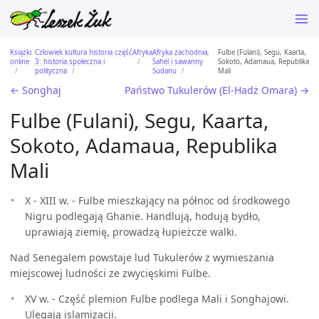
Książki
Człowiek kultura historia część
Afryka
Afryka zachodnia,
Fulbe (Fulani), Segu, Kaarta,
online
3: historia społeczna i
Sahel i sawanny
Sokoto, Adamaua, Republika
polityczna
Sudanu
Mali
← Songhaj
Państwo Tukulerów (El-Hadż Omara) →
Fulbe (Fulani), Segu, Kaarta,
Sokoto, Adamaua, Republika
Mali
X - XIII w. - Fulbe mieszkający na północ od środkowego
Nigru podlegają Ghanie. Handlują, hodują bydło,
uprawiają ziemię, prowadzą łupieżcze walki.
Nad Senegalem powstaje lud Tukulerów z wymieszania
miejscowej ludności ze zwycięskimi Fulbe.
XV w. - Część plemion Fulbe podlega Mali i Songhajowi.
Ulegają islamizacji.