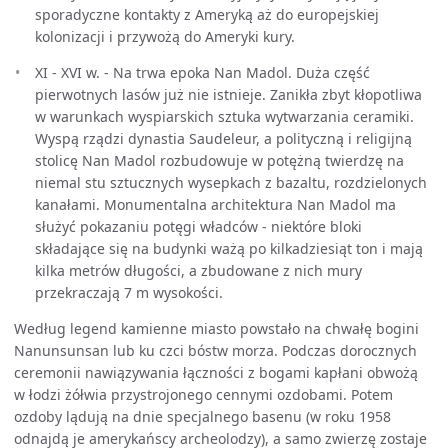
sporadyczne kontakty z Ameryką aż do europejskiej
kolonizacji i przywożą do Ameryki kury.
XI - XVI w. - Na trwa epoka Nan Madol. Duża część
pierwotnych lasów już nie istnieje. Zanikła zbyt kłopotliwa
w warunkach wyspiarskich sztuka wytwarzania ceramiki.
Wyspą rządzi dynastia Saudeleur, a polityczną i religijną
stolicę Nan Madol rozbudowuje w potężną twierdzę na
niemal stu sztucznych wysepkach z bazaltu, rozdzielonych
kanałami. Monumentalna architektura Nan Madol ma
służyć pokazaniu potęgi władców - niektóre bloki
składające się na budynki ważą po kilkadziesiąt ton i mają
kilka metrów długości, a zbudowane z nich mury
przekraczają 7 m wysokości.
Według legend kamienne miasto powstało na chwałę bogini
Nanunsunsan lub ku czci bóstw morza. Podczas dorocznych
ceremonii nawiązywania łączności z bogami kapłani obwożą
w łodzi żółwia przystrojonego cennymi ozdobami. Potem
ozdoby lądują na dnie specjalnego basenu (w roku 1958
odnajdą je amerykańscy archeolodzy), a samo zwierzę zostaje