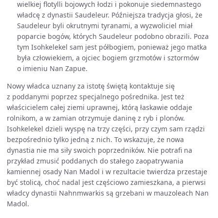
wielkiej flotylli bojowych łodzi i pokonuje siedemnastego
władcę z dynastii Saudeleur. Późniejsza tradycja głosi, że
Saudeleur byli okrutnymi tyranami, a wyzwoliciel miał
poparcie bogów, których Saudeleur podobno obrazili. Poza
tym Isohkelekel sam jest półbogiem, ponieważ jego matka
była człowiekiem, a ojciec bogiem grzmotów i sztormów
o imieniu Nan Zapue.
Nowy władca uznany za istotę świętą kontaktuje się
z poddanymi poprzez specjalnego pośrednika. Jest też
właścicielem całej ziemi uprawnej, którą łaskawie oddaje
rolnikom, a w zamian otrzymuje daninę z ryb i plonów.
Isohkelekel dzieli wyspę na trzy części, przy czym sam rządzi
bezpośrednio tylko jedną z nich. To wskazuje, że nowa
dynastia nie ma siły swoich poprzedników. Nie potrafi na
przykład zmusić poddanych do stałego zaopatrywania
kamiennej osady Nan Madol i w rezultacie twierdza przestaje
być stolicą, choć nadal jest częściowo zamieszkana, a pierwsi
władcy dynastii Nahnmwarkis są grzebani w mauzoleach Nan
Madol.