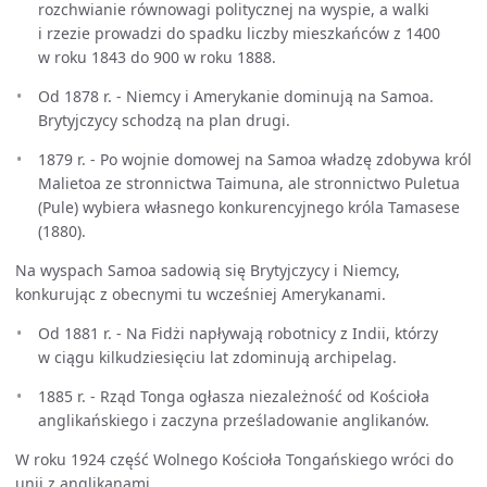
rozchwianie równowagi politycznej na wyspie, a walki
i rzezie prowadzi do spadku liczby mieszkańców z 1400
w roku 1843 do 900 w roku 1888.
Od 1878 r. - Niemcy i Amerykanie dominują na Samoa.
Brytyjczycy schodzą na plan drugi.
1879 r. - Po wojnie domowej na Samoa władzę zdobywa król
Malietoa ze stronnictwa Taimuna, ale stronnictwo Puletua
(Pule) wybiera własnego konkurencyjnego króla Tamasese
(1880).
Na wyspach Samoa sadowią się Brytyjczycy i Niemcy,
konkurując z obecnymi tu wcześniej Amerykanami.
Od 1881 r. - Na Fidżi napływają robotnicy z Indii, którzy
w ciągu kilkudziesięciu lat zdominują archipelag.
1885 r. - Rząd Tonga ogłasza niezależność od Kościoła
anglikańskiego i zaczyna prześladowanie anglikanów.
W roku 1924 część Wolnego Kościoła Tongańskiego wróci do
unii z anglikanami.