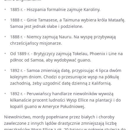
1885 r. - Hiszpania formalnie zajmuje Karoliny.
1888 r. - Ginie Tamasese, a Taimuna wybiera króla Mataafę.
Samoa jest jednak słabe i podzielone.
1888 r. - Niemcy zajmują Nauru. Na wyspę przybywają
chrześcijańscy misjonarze.
Od 1889 r. - Brytyjczycy zajmują Tokelau, Phoenix i Line na
północ od Samoa, aby wydobywać guano.
1892 r. - Samoa zmieniają datę, przypisując 4 lipca dwóm
kolejnym dniom. Chodzi o przesunięcie wysp na półkulę
zachodnią, żeby uzgodnić datę dzienną z Kalifornią.
1892 r. - Peruwiańscy handlarze niewolników wywożą
kilkanaście procent ludności Wysp Ellice na plantacji i do
kopalń guano w Ameryce Południowej.
Niewolnictwo, mordy popełniane przez białych i choroby
zawleczone z innych lądów drastycznie zmniejszają liczbę
mieszkańców Wysp Ellice z ok. 20 tysięcy w połowie stulecia do