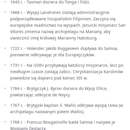
1643 r. - Tasman dociera do Tonga i Fidżi.
1668 r. - Wyspy Landrones zostają administracyjnie
podporządkowane hiszpańskim Filipinom. Zaczyna się
europejskie osadnictwo na wyspach. Jezuicki misjonarz San
Vitores zmienia nazwę archipelagu na Mariany, aby
uwiecznić imię królowej Marianny Habsburg.
1722 r. - Holender Jakob Roggeveen dopływa do Samoa,
ponownie odkrywając je dla Europejczyków.
1731 r. - Na Ulithi przybywają katoliccy misjonarze, lecz po
niedługim czasie zostają zabici. Chrystianizacja Karolinów
powiedzie się dopiero pod koniec XIX w.
1764 r. - Brytyjczyk J. Byron dociera do Wysp Ellice,
powtarzając odkrycie de Neyry.
1767 r. - Brytyjski kapitan S. Wallis odkrywa wyspę Uvea (w
archipelagu nazwanym potem Wallis).
1768 r. - Francuz Bougainville bada Samoa i nazywa je
Wyspami Żeglarzy.