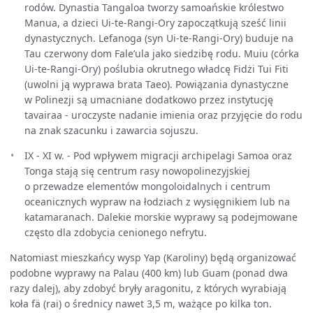
rodów. Dynastia Tangaloa tworzy samoańskie królestwo
Manua, a dzieci Ui-te-Rangi-Ory zapoczątkują sześć linii
dynastycznych. Lefanoga (syn Ui-te-Rangi-Ory) buduje na
Tau czerwony dom Fale’ula jako siedzibę rodu. Muiu (córka
Ui-te-Rangi-Ory) poślubia okrutnego władcę Fidżi Tui Fiti
(uwolni ją wyprawa brata Taeo). Powiązania dynastyczne
w Polinezji są umacniane dodatkowo przez instytucję
tavairaa - uroczyste nadanie imienia oraz przyjęcie do rodu
na znak szacunku i zawarcia sojuszu.
IX - XI w. - Pod wpływem migracji archipelagi Samoa oraz
Tonga stają się centrum rasy nowopolinezyjskiej
o przewadze elementów mongoloidalnych i centrum
oceanicznych wypraw na łodziach z wysięgnikiem lub na
katamaranach. Dalekie morskie wyprawy są podejmowane
często dla zdobycia cenionego nefrytu.
Natomiast mieszkańcy wysp Yap (Karoliny) będą organizować
podobne wyprawy na Palau (400 km) lub Guam (ponad dwa
razy dalej), aby zdobyć bryły aragonitu, z których wyrabiają
koła fä (rai) o średnicy nawet 3,5 m, ważące po kilka ton.