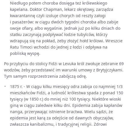
Niedługo potem choroba dosięga też królewskiego
kapelana. Doktor Chapman, lekarz okrętowy, zarządza
kwarantannę czyli izoluje chorych od reszty załogi
i pasażerów: w ciągu dwóch tygodni choroba albo zabije
swoje ofiary, albo wygaśnie. Jednak już po kilku dniach do
statku zaczynają podpływać łodzie tubylców, którzy
wdrapują się na pokład, żeby złożyć hołd królowi. Wreszcie
Ratu Timoci wchodzi do jednej z łodzi i odpływa na
pobliską wyspę.
Po przybyciu do stolicy Fidżi w Levuka król zwołuje zebranie 69
wodzów, żeby przedstawić im warunki umowy z Brytyjczykami.
Tym samym rozprzestrzenia zabójczą odrę.
1875 r. - W ciągu kilku miesięcy odra zabija co najmniej 1/3
mieszkańców Fidżi, a ludność królestwa spada z ponad 150
tysięcy (w 1850 r.) do mniej niż 100 tysięcy. Niektóre wioski
giną w ciągu zaledwie kilku dni. Epidemia zabija kapłanów
nanga, przerywając istnienie bractwa. Wielu sądzi, że
epidemia jest karą za odejście od dawnych obyczajów,
zwłaszcza kanibalizmu, i tradycyjnej religii. Zdrowi