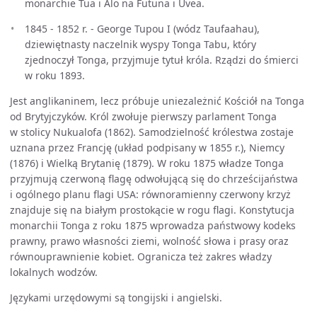
monarchie Tua i Alo na Futuna i Uvea.
1845 - 1852 r. - George Tupou I (wódz Taufaahau),
dziewiętnasty naczelnik wyspy Tonga Tabu, który
zjednoczył Tonga, przyjmuje tytuł króla. Rządzi do śmierci
w roku 1893.
Jest anglikaninem, lecz próbuje uniezależnić Kościół na Tonga
od Brytyjczyków. Król zwołuje pierwszy parlament Tonga
w stolicy Nukualofa (1862). Samodzielność królestwa zostaje
uznana przez Francję (układ podpisany w 1855 r.), Niemcy
(1876) i Wielką Brytanię (1879). W roku 1875 władze Tonga
przyjmują czerwoną flagę odwołującą się do chrześcijaństwa
i ogólnego planu flagi USA: równoramienny czerwony krzyż
znajduje się na białym prostokącie w rogu flagi. Konstytucja
monarchii Tonga z roku 1875 wprowadza państwowy kodeks
prawny, prawo własności ziemi, wolność słowa i prasy oraz
równouprawnienie kobiet. Ogranicza też zakres władzy
lokalnych wodzów.
Językami urzędowymi są tongijski i angielski.