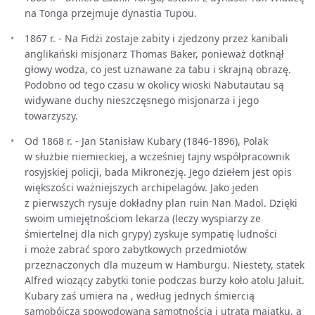
na Tonga przejmuje dynastia Tupou.
1867 r. - Na Fidżi zostaje zabity i zjedzony przez kanibali
anglikański misjonarz Thomas Baker, ponieważ dotknął
głowy wodza, co jest uznawane za tabu i skrajną obrazę.
Podobno od tego czasu w okolicy wioski Nabutautau są
widywane duchy nieszczęsnego misjonarza i jego
towarzyszy.
Od 1868 r. - Jan Stanisław Kubary (1846-1896), Polak
w służbie niemieckiej, a wcześniej tajny współpracownik
rosyjskiej policji, bada Mikronezję. Jego dziełem jest opis
większości ważniejszych archipelagów. Jako jeden
z pierwszych rysuje dokładny plan ruin Nan Madol. Dzięki
swoim umiejętnościom lekarza (leczy wyspiarzy ze
śmiertelnej dla nich grypy) zyskuje sympatię ludności
i może zabrać sporo zabytkowych przedmiotów
przeznaczonych dla muzeum w Hamburgu. Niestety, statek
Alfred wiozący zabytki tonie podczas burzy koło atolu Jaluit.
Kubary zaś umiera na , według jednych śmiercią
samobójczą spowodowaną samotnością i utratą majątku, a