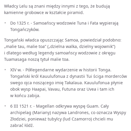
Władcy Lelu są znani między innymi z tego, że budują
kamienne grobowce w kształcie piramid.
Do 1325 r. - Samoańscy wodzowie Tuna i Fata wypierają
Tongańczyków.
Tongański władca opuszczając Samoa, powiedział podobno:
„malie tau, malie toa” („dzielna walka, dzielny wojownik”)
i dlatego według legendy samoańscy wodzowie z okręgu
Tuamasaga noszą tytuł malie toa.
XIV w. - Półlegendarne wydarzenie w historii Tonga.
Tongański król Kauulufonua z dynastii Tui ściga morderców
swego ojca noszącego imię Takalaua. Kauulufonua płynie
obok wysp Haapai, Vavau, Futuna oraz Uvea i tam ich
w końcu zabija.
6 III 1521 r. - Magellan odkrywa wyspę Guam. Cały
archipelag (Mariany) nazywa Landrones, co oznacza Wyspy
Złodziei, ponieważ tubylcy (lud Czamorro) chcieli mu
zabrać łódź.