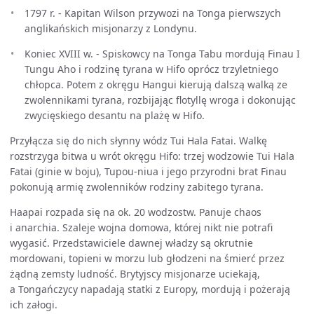
1797 r. - Kapitan Wilson przywozi na Tonga pierwszych
anglikańskich misjonarzy z Londynu.
Koniec XVIII w. - Spiskowcy na Tonga Tabu mordują Finau I
Tungu Aho i rodzinę tyrana w Hifo oprócz trzyletniego
chłopca. Potem z okręgu Hangui kierują dalszą walką ze
zwolennikami tyrana, rozbijając flotyllę wroga i dokonując
zwycięskiego desantu na plażę w Hifo.
Przyłącza się do nich słynny wódz Tui Hala Fatai. Walkę
rozstrzyga bitwa u wrót okręgu Hifo: trzej wodzowie Tui Hala
Fatai (ginie w boju), Tupou-niua i jego przyrodni brat Finau
pokonują armię zwolenników rodziny zabitego tyrana.
Haapai rozpada się na ok. 20 wodzostw. Panuje chaos
i anarchia. Szaleje wojna domowa, której nikt nie potrafi
wygasić. Przedstawiciele dawnej władzy są okrutnie
mordowani, topieni w morzu lub głodzeni na śmierć przez
żądną zemsty ludność. Brytyjscy misjonarze uciekają,
a Tongańczycy napadają statki z Europy, mordują i pożerają
ich załogi.