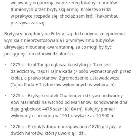
wojownicy organizują więc szereg lokalnych buntów
tłumionych przez brytyjską armię. Królestwo Fidżi
w praktyce rozpada się, chociaż sam król Thakombau
przeżywa zarazę.
Brytyjscy urzędnicy na Fidżi piszą do Londynu, że epidemia
wynikła z nieprzystosowania i prymitywizmu tubylców,
ukrywając nieudaną kwarantannę, za co mogliby być
pociągnięci do odpowiedzialności.
1875 r. - Król Tonga ogłasza konstytucję. Tron jest
dziedziczny, rządzi Tajna Rada (7 osób wyznaczonych przez
króla), a prawo stanowi Zgromadzenie Ustawodawcze
(Tajna Rada + 7 członków wyłonionych w wyborach).
1875 r. - Brytyjski statek Challenger odkrywa podwodny
Rów Mariański na wschód od Marianów: sondowanie dna
daje głębokość 4475 sążni (8184 m). Kolejny pomiar
wykonany echosondą w 1951 r. wykaże aż 10 900 m.
1876 r. - Prorok Ndugumoi zapowiada (1876) przybycie
dwóch herosów, którzy uwolnią Fidżi.