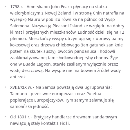
1798 r. - Amerykanin John Fearn płynący na statku
wielorybniczym z Nowej Zelandii w stronę Chin natrafia na
wysepkę Nauru w pobliżu równika na północ od Wysp
Salomona. Nazywa ją Pleasant Island ze względu na dobry
klimat i przyjaznych mieszkańców. Ludność dzieli się na 12
plemion. Mieszkańcy wyspy utrzymują się z uprawy palmy
kokosowej oraz drzewa chlebowego (ten gatunek zaniknie
potem na skutek suszy), owoców pandanusa i hodowli
zaaklimatyzowanej tam słodkowodnej ryby chanos. Żyje
ona w Buada Lagoon, stawie zasilanym wyłącznie przez
wodę deszczową. Na wyspie nie ma bowiem źródeł wody
ani rzek.
XVIII/XIX w. - Na Samoa powstają dwa ugrupowania:
Taimuna - przeciwne europeizacji oraz Puletua -
popierające Europejczyków. Tym samym załamuje się
samoańska jedność.
Od 1801 r. - Brytyjscy handlarze drewnem sandałowym
nawiązują stały kontakt z Fidżi.