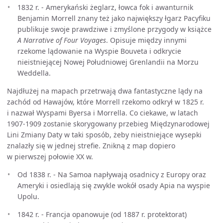
1832 r. - Amerykański żeglarz, łowca fok i awanturnik
Benjamin Morrell znany też jako największy łgarz Pacyfiku
publikuje swoje prawdziwe i zmyślone przygody w książce
A Narrative of Four Voyages
. Opisuje między innymi
rzekome lądowanie na Wyspie Bouveta i odkrycie
nieistniejącej Nowej Południowej Grenlandii na Morzu
Weddella.
Najdłużej na mapach przetrwają dwa fantastyczne lądy na
zachód od Hawajów, które Morrell rzekomo odkrył w 1825 r.
i nazwał Wyspami Byersa i Morrella. Co ciekawe, w latach
1907-1909 zostanie skorygowany przebieg Międzynarodowej
Lini Zmiany Daty w taki sposób, żeby nieistniejące wysepki
znalazły się w jednej strefie. Znikną z map dopiero
w pierwszej połowie XX w.
Od 1838 r. - Na Samoa napływają osadnicy z Europy oraz
Ameryki i osiedlają się zwykle wokół osady Apia na wyspie
Upolu.
1842 r. - Francja opanowuje (od 1887 r. protektorat)