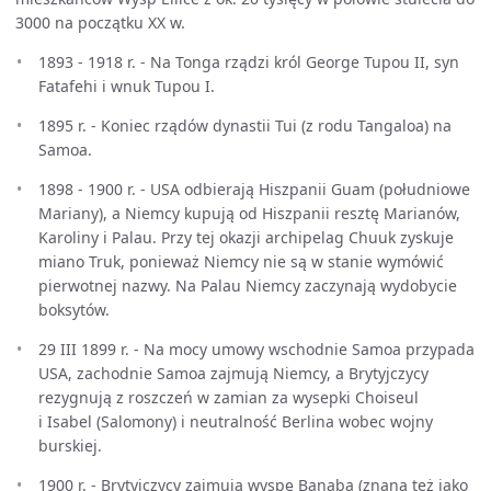
3000 na początku XX w.
1893 - 1918 r. - Na Tonga rządzi król George Tupou II, syn
Fatafehi i wnuk Tupou I.
1895 r. - Koniec rządów dynastii Tui (z rodu Tangaloa) na
Samoa.
1898 - 1900 r. - USA odbierają Hiszpanii Guam (południowe
Mariany), a Niemcy kupują od Hiszpanii resztę Marianów,
Karoliny i Palau. Przy tej okazji archipelag Chuuk zyskuje
miano Truk, ponieważ Niemcy nie są w stanie wymówić
pierwotnej nazwy. Na Palau Niemcy zaczynają wydobycie
boksytów.
29 III 1899 r. - Na mocy umowy wschodnie Samoa przypada
USA, zachodnie Samoa zajmują Niemcy, a Brytyjczycy
rezygnują z roszczeń w zamian za wysepki Choiseul
i Isabel (Salomony) i neutralność Berlina wobec wojny
burskiej.
1900 r. - Brytyjczycy zajmują wyspę Banaba (znaną też jako