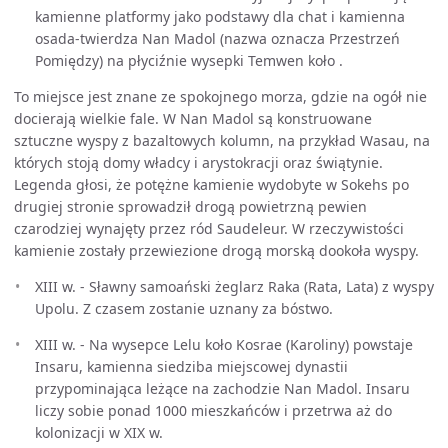
kamienne platformy jako podstawy dla chat i kamienna
osada-twierdza Nan Madol (nazwa oznacza Przestrzeń
Pomiędzy) na płyciźnie wysepki Temwen koło .
To miejsce jest znane ze spokojnego morza, gdzie na ogół nie
docierają wielkie fale. W Nan Madol są konstruowane
sztuczne wyspy z bazaltowych kolumn, na przykład Wasau, na
których stoją domy władcy i arystokracji oraz świątynie.
Legenda głosi, że potężne kamienie wydobyte w Sokehs po
drugiej stronie sprowadził drogą powietrzną pewien
czarodziej wynajęty przez ród Saudeleur. W rzeczywistości
kamienie zostały przewiezione drogą morską dookoła wyspy.
XIII w. - Sławny samoański żeglarz Raka (Rata, Lata) z wyspy
Upolu. Z czasem zostanie uznany za bóstwo.
XIII w. - Na wysepce Lelu koło Kosrae (Karoliny) powstaje
Insaru, kamienna siedziba miejscowej dynastii
przypominająca leżące na zachodzie Nan Madol. Insaru
liczy sobie ponad 1000 mieszkańców i przetrwa aż do
kolonizacji w XIX w.