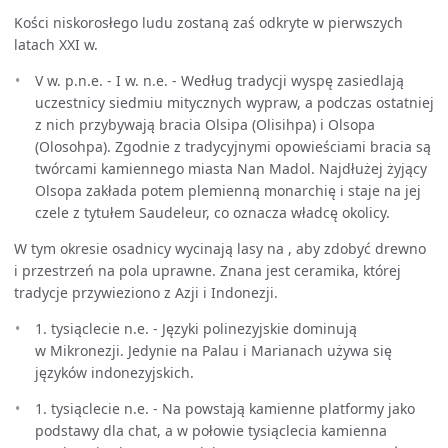
Kości niskorosłego ludu zostaną zaś odkryte w pierwszych
latach XXI w.
V w. p.n.e. - I w. n.e. - Według tradycji wyspę zasiedlają
uczestnicy siedmiu mitycznych wypraw, a podczas ostatniej
z nich przybywają bracia Olsipa (Olisihpa) i Olsopa
(Olosohpa). Zgodnie z tradycyjnymi opowieściami bracia są
twórcami kamiennego miasta Nan Madol. Najdłużej żyjący
Olsopa zakłada potem plemienną monarchię i staje na jej
czele z tytułem Saudeleur, co oznacza władcę okolicy.
W tym okresie osadnicy wycinają lasy na , aby zdobyć drewno
i przestrzeń na pola uprawne. Znana jest ceramika, której
tradycje przywieziono z Azji i Indonezji.
1. tysiąclecie n.e. - Języki polinezyjskie dominują
w Mikronezji. Jedynie na Palau i Marianach używa się
języków indonezyjskich.
1. tysiąclecie n.e. - Na powstają kamienne platformy jako
podstawy dla chat, a w połowie tysiąclecia kamienna