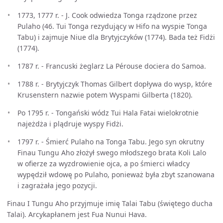
1773, 1777 r. - J. Cook odwiedza Tonga rządzone przez
Pulaho (46. Tui Tonga rezydujący w Hifo na wyspie Tonga
Tabu) i zajmuje Niue dla Brytyjczyków (1774). Bada też Fidżi
(1774).
1787 r. - Francuski żeglarz La Pérouse dociera do Samoa.
1788 r. - Brytyjczyk Thomas Gilbert dopływa do wysp, które
Krusenstern nazwie potem Wyspami Gilberta (1820).
Po 1795 r. - Tongański wódz Tui Hala Fatai wielokrotnie
najeżdża i plądruje wyspy Fidżi.
1797 r. - Śmierć Pulaho na Tonga Tabu. Jego syn okrutny
Finau Tungu Aho złożył swego młodszego brata Koli Lalo
w ofierze za wyzdrowienie ojca, a po śmierci władcy
wypędził wdowę po Pulaho, ponieważ była zbyt szanowana
i zagrażała jego pozycji.
Finau I Tungu Aho przyjmuje imię Talai Tabu (świętego ducha
Talai). Arcykapłanem jest Fua Nunui Hava.