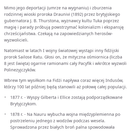
Mimo jego deportacji (umrze na wygnaniu) i zburzenia
rodzinnej wioski proroka Draunivi (1892) przez brytyjskiego
gubernatora J. B. Thurstona, wyznawcy kultu Tuka poprzez
magię i parady próbują powstrzymać kolonializm i ekspansję
chrześcijaństwa. Czekają na zapowiedzianych herosów-
wyzwolicieli.
Natomiast w latach I wojny światowej wystąpi inny fidżijski
prorok Sailose Ratu. Głosi on, że mityczna ośmiornica (liczba
8 jest święta) ogarnie ramionami cały Pacyfik i wkrótce wyzwoli
Polinezyjczyków.
Wbrew tym wysiłkom na Fidżi napływa coraz więcej Indusów,
którzy 100 lat później będą stanowili aż połowę całej populacji.
1877 r. - Wyspy Gilberta i Ellice zostają podporządkowane
Brytyjczykom.
1878 r. - Na Nauru wybucha wojna międzyplemienna po
postrzeleniu jednego z wodzów podczas wesela.
Sprowadzona przez białych broń palna spowodowała