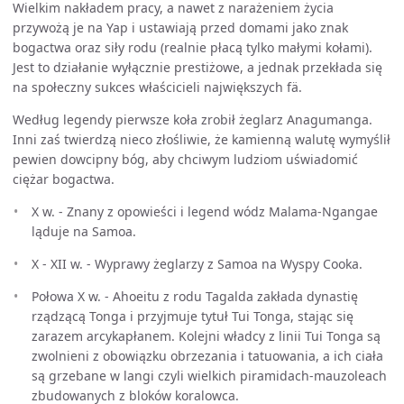
Wielkim nakładem pracy, a nawet z narażeniem życia
przywożą je na Yap i ustawiają przed domami jako znak
bogactwa oraz siły rodu (realnie płacą tylko małymi kołami).
Jest to działanie wyłącznie prestiżowe, a jednak przekłada się
na społeczny sukces właścicieli największych fä.
Według legendy pierwsze koła zrobił żeglarz Anagumanga.
Inni zaś twierdzą nieco złośliwie, że kamienną walutę wymyślił
pewien dowcipny bóg, aby chciwym ludziom uświadomić
ciężar bogactwa.
X w. - Znany z opowieści i legend wódz Malama-Ngangae
ląduje na Samoa.
X - XII w. - Wyprawy żeglarzy z Samoa na Wyspy Cooka.
Połowa X w. - Ahoeitu z rodu Tagalda zakłada dynastię
rządzącą Tonga i przyjmuje tytuł Tui Tonga, stając się
zarazem arcykapłanem. Kolejni władcy z linii Tui Tonga są
zwolnieni z obowiązku obrzezania i tatuowania, a ich ciała
są grzebane w langi czyli wielkich piramidach-mauzoleach
zbudowanych z bloków koralowca.