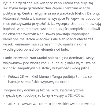
rytualnie zjedzone. Na wysepce Pahn Kadira znajduje się
świątynia boga grzmotów Nan Zapue i centrum władzy
politycznej. Centra religijne są na wysepkach Idehd i Darong.
Natomiast woda w basenie na wysepce Peikapw ma podobno
moc pokazywania przyszłości. Na wysepce Usendau mieszkają
kapłani. W najmłodszej wschodniej części kompleksu budowli
na obszarze zwanym Nan Dowas powstają imponujące
kamienne mauzolea władców. Całe Nan Madol otacza zaś
wysoki kamienny mur i zarazem molo oparte na dnie
w odległości ponad pół kilometra od lądu.
Funkcjonowanie Nan Madol opiera się na dominacji kasty
wojowników pod wodzą rodu Saudeleur, która wymusza na
ludności zaopatrywanie stolicy w żywność i wodę pitną.
Połowa XII w. - Król Momo z Tonga podbija Samoa, co
hamuje samoańskie wyprawy na ocean.
Tongańczycy dominują też na Fidżi, systematycznie
najeżdżając i podbijając kolejne wyspy w XIII-XIX w.
XII/XIII - XV/XVI w. - Na mikronezyjskiej wyspie powstają