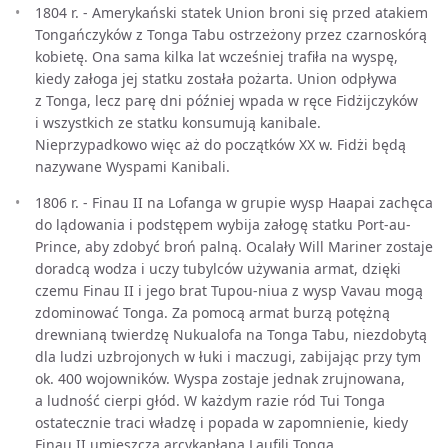
1804 r. - Amerykański statek Union broni się przed atakiem
Tongańczyków z Tonga Tabu ostrzeżony przez czarnoskórą
kobietę. Ona sama kilka lat wcześniej trafiła na wyspę,
kiedy załoga jej statku została pożarta. Union odpływa
z Tonga, lecz parę dni później wpada w ręce Fidżijczyków
i wszystkich ze statku konsumują kanibale.
Nieprzypadkowo więc aż do początków XX w. Fidżi będą
nazywane Wyspami Kanibali.
1806 r. - Finau II na Lofanga w grupie wysp Haapai zachęca
do lądowania i podstępem wybija załogę statku Port-au-
Prince, aby zdobyć broń palną. Ocalały Will Mariner zostaje
doradcą wodza i uczy tubylców używania armat, dzięki
czemu Finau II i jego brat Tupou-niua z wysp Vavau mogą
zdominować Tonga. Za pomocą armat burzą potężną
drewnianą twierdzę Nukualofa na Tonga Tabu, niezdobytą
dla ludzi uzbrojonych w łuki i maczugi, zabijając przy tym
ok. 400 wojowników. Wyspa zostaje jednak zrujnowana,
a ludność cierpi głód. W każdym razie ród Tui Tonga
ostatecznie traci władzę i popada w zapomnienie, kiedy
Finau II umieszcza arcykapłana Laufili Tonga