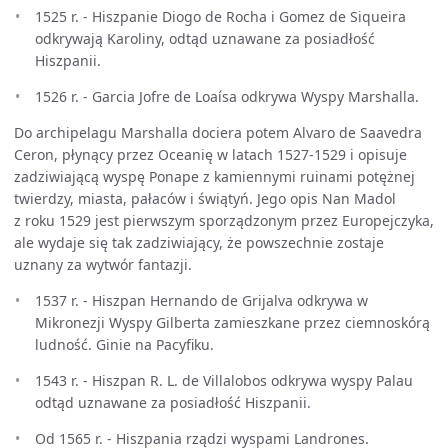
1525 r. - Hiszpanie Diogo de Rocha i Gomez de Siqueira
odkrywają Karoliny, odtąd uznawane za posiadłość
Hiszpanii.
1526 r. - Garcia Jofre de Loaísa odkrywa Wyspy Marshalla.
Do archipelagu Marshalla dociera potem Alvaro de Saavedra
Ceron, płynący przez Oceanię w latach 1527-1529 i opisuje
zadziwiającą wyspę Ponape z kamiennymi ruinami potężnej
twierdzy, miasta, pałaców i świątyń. Jego opis Nan Madol
z roku 1529 jest pierwszym sporządzonym przez Europejczyka,
ale wydaje się tak zadziwiający, że powszechnie zostaje
uznany za wytwór fantazji.
1537 r. - Hiszpan Hernando de Grijalva odkrywa w
Mikronezji Wyspy Gilberta zamieszkane przez ciemnoskórą
ludność. Ginie na Pacyfiku.
1543 r. - Hiszpan R. L. de Villalobos odkrywa wyspy Palau
odtąd uznawane za posiadłość Hiszpanii.
Od 1565 r. - Hiszpania rządzi wyspami Landrones.