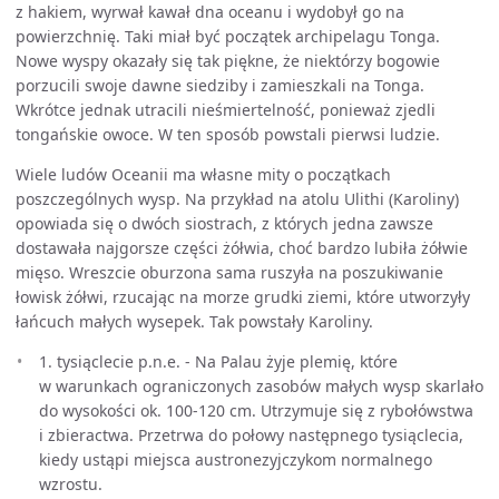
z hakiem, wyrwał kawał dna oceanu i wydobył go na
powierzchnię. Taki miał być początek archipelagu Tonga.
Nowe wyspy okazały się tak piękne, że niektórzy bogowie
porzucili swoje dawne siedziby i zamieszkali na Tonga.
Wkrótce jednak utracili nieśmiertelność, ponieważ zjedli
tongańskie owoce. W ten sposób powstali pierwsi ludzie.
Wiele ludów Oceanii ma własne mity o początkach
poszczególnych wysp. Na przykład na atolu Ulithi (Karoliny)
opowiada się o dwóch siostrach, z których jedna zawsze
dostawała najgorsze części żółwia, choć bardzo lubiła żółwie
mięso. Wreszcie oburzona sama ruszyła na poszukiwanie
łowisk żółwi, rzucając na morze grudki ziemi, które utworzyły
łańcuch małych wysepek. Tak powstały Karoliny.
1. tysiąclecie p.n.e. - Na Palau żyje plemię, które
w warunkach ograniczonych zasobów małych wysp skarlało
do wysokości ok. 100-120 cm. Utrzymuje się z rybołówstwa
i zbieractwa. Przetrwa do połowy następnego tysiąclecia,
kiedy ustąpi miejsca austronezyjczykom normalnego
wzrostu.