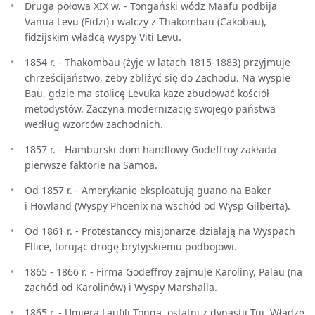
Druga połowa XIX w. - Tongański wódz Maafu podbija
Vanua Levu (Fidżi) i walczy z Thakombau (Cakobau),
fidżijskim władcą wyspy Viti Levu.
1854 r. - Thakombau (żyje w latach 1815-1883) przyjmuje
chrześcijaństwo, żeby zbliżyć się do Zachodu. Na wyspie
Bau, gdzie ma stolicę Levuka każe zbudować kościół
metodystów. Zaczyna modernizację swojego państwa
według wzorców zachodnich.
1857 r. - Hamburski dom handlowy Godeffroy zakłada
pierwsze faktorie na Samoa.
Od 1857 r. - Amerykanie eksploatują guano na Baker
i Howland (Wyspy Phoenix na wschód od Wysp Gilberta).
Od 1861 r. - Protestanccy misjonarze działają na Wyspach
Ellice, torując drogę brytyjskiemu podbojowi.
1865 - 1866 r. - Firma Godeffroy zajmuje Karoliny, Palau (na
zachód od Karolinów) i Wyspy Marshalla.
1865 r. - Umiera Laufili Tonga, ostatni z dynastii Tui. Władzę