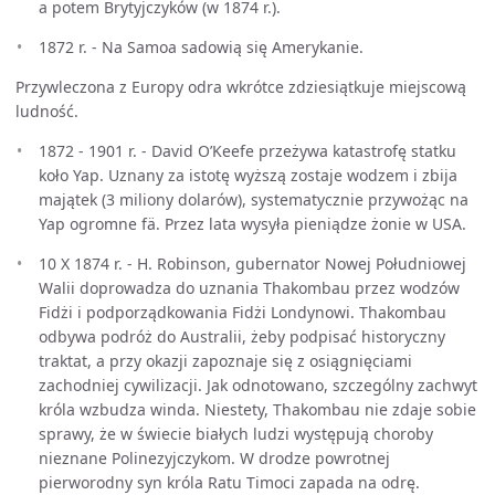
a potem Brytyjczyków (w 1874 r.).
1872 r. - Na Samoa sadowią się Amerykanie.
Przywleczona z Europy odra wkrótce zdziesiątkuje miejscową
ludność.
1872 - 1901 r. - David O’Keefe przeżywa katastrofę statku
koło Yap. Uznany za istotę wyższą zostaje wodzem i zbija
majątek (3 miliony dolarów), systematycznie przywożąc na
Yap ogromne fä. Przez lata wysyła pieniądze żonie w USA.
10 X 1874 r. - H. Robinson, gubernator Nowej Południowej
Walii doprowadza do uznania Thakombau przez wodzów
Fidżi i podporządkowania Fidżi Londynowi. Thakombau
odbywa podróż do Australii, żeby podpisać historyczny
traktat, a przy okazji zapoznaje się z osiągnięciami
zachodniej cywilizacji. Jak odnotowano, szczególny zachwyt
króla wzbudza winda. Niestety, Thakombau nie zdaje sobie
sprawy, że w świecie białych ludzi występują choroby
nieznane Polinezyjczykom. W drodze powrotnej
pierworodny syn króla Ratu Timoci zapada na odrę.