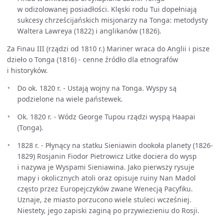
w odizolowanej posiadłości. Klęski rodu Tui dopełniają
sukcesy chrześcijańskich misjonarzy na Tonga: metodysty
Waltera Lawreya (1822) i anglikanów (1826).
Za Finau III (rządzi od 1810 r.) Mariner wraca do Anglii i pisze
dzieło o Tonga (1816) - cenne źródło dla etnografów
i historyków.
Do ok. 1820 r. - Ustają wojny na Tonga. Wyspy są
podzielone na wiele państewek.
Ok. 1820 r. - Wódz George Tupou rządzi wyspą Haapai
(Tonga).
1828 r. - Płynący na statku Sieniawin dookoła planety (1826-
1829) Rosjanin Fiodor Pietrowicz Litke dociera do wysp
i nazywa je Wyspami Sieniawina. Jako pierwszy rysuje
mapy i okolicznych atoli oraz opisuje ruiny Nan Madol
często przez Europejczyków zwane Wenecją Pacyfiku.
Uznaje, że miasto porzucono wiele stuleci wcześniej.
Niestety, jego zapiski zaginą po przywiezieniu do Rosji.