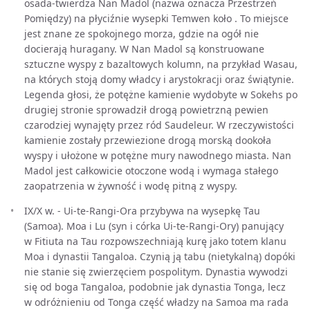
osada-twierdza Nan Madol (nazwa oznacza Przestrzeń
Pomiędzy) na płyciźnie wysepki Temwen koło . To miejsce
jest znane ze spokojnego morza, gdzie na ogół nie
docierają huragany. W Nan Madol są konstruowane
sztuczne wyspy z bazaltowych kolumn, na przykład Wasau,
na których stoją domy władcy i arystokracji oraz świątynie.
Legenda głosi, że potężne kamienie wydobyte w Sokehs po
drugiej stronie sprowadził drogą powietrzną pewien
czarodziej wynajęty przez ród Saudeleur. W rzeczywistości
kamienie zostały przewiezione drogą morską dookoła
wyspy i ułożone w potężne mury nawodnego miasta. Nan
Madol jest całkowicie otoczone wodą i wymaga stałego
zaopatrzenia w żywność i wodę pitną z wyspy.
IX/X w. - Ui-te-Rangi-Ora przybywa na wysepkę Tau
(Samoa). Moa i Lu (syn i córka Ui-te-Rangi-Ory) panujący
w Fitiuta na Tau rozpowszechniają kurę jako totem klanu
Moa i dynastii Tangaloa. Czynią ją tabu (nietykalną) dopóki
nie stanie się zwierzęciem pospolitym. Dynastia wywodzi
się od boga Tangaloa, podobnie jak dynastia Tonga, lecz
w odróżnieniu od Tonga część władzy na Samoa ma rada