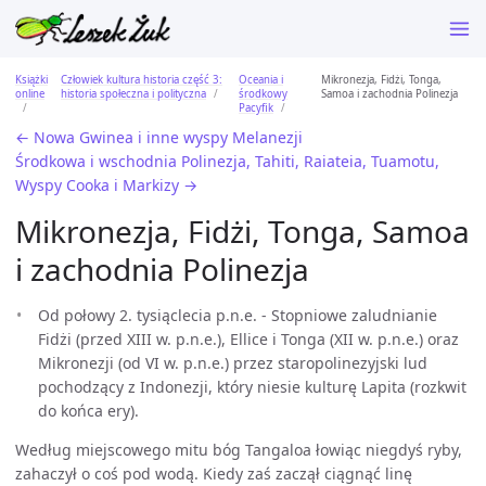
Książki
Człowiek kultura historia część 3:
Oceania i
Mikronezja, Fidżi, Tonga,
online
historia społeczna i polityczna
środkowy
Samoa i zachodnia Polinezja
Pacyfik
← Nowa Gwinea i inne wyspy Melanezji
Środkowa i wschodnia Polinezja, Tahiti, Raiateia, Tuamotu,
Wyspy Cooka i Markizy →
Mikronezja, Fidżi, Tonga, Samoa
i zachodnia Polinezja
Od połowy 2. tysiąclecia p.n.e. - Stopniowe zaludnianie
Fidżi (przed XIII w. p.n.e.), Ellice i Tonga (XII w. p.n.e.) oraz
Mikronezji (od VI w. p.n.e.) przez staropolinezyjski lud
pochodzący z Indonezji, który niesie kulturę Lapita (rozkwit
do końca ery).
Według miejscowego mitu bóg Tangaloa łowiąc niegdyś ryby,
zahaczył o coś pod wodą. Kiedy zaś zaczął ciągnąć linę