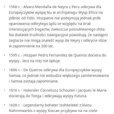
1568 r. - Alvaro Mendaña de Neyra z Peru odkrywa dla
Europejczyków wyspę Nu w archipelagu Wysp Ellice na
północ od Fidżi. Hiszpanie nie podejmują jednak prób
opanowania odkrytego lądu ze względu na brak
interesujących bogactw, zwłaszcza poszukiwanego złota.
Na dodatek trudności nawigacyjne powodują, że następni
żeglarze nie mogą znaleźć wysp de Neyry i odkrycie idzie
w zapomnienie na 200 lat.
1595 r. - Hiszpan Pedro Fernandez de Queiros dociera do
wyspy , lecz na niej nie ląduje.
1606 r. - De Queiros odkrywa dla Europejczyków wyspy
Samoa, co jednak nie wzbudza większego zainteresowania
i Samoa zostają zapomniane.
1616 r. - Holender Corneliusz Schouten i Jacques le Marie
docierają do Tonga i odkrywają wyspy Futuna.
1628 r. - Legendarny bohater Isohkelekel z klanu
Nahnmwarkis z wyspy Kosrae przybywa na na czele