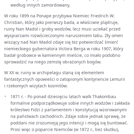
według innych zamordowany.
W roku 1899 na Ponape przybywa Niemiec Friedrich W.
Christian, który jako pierwszy bada, a właściwie plądruje,
ruiny Nan Madol i groby wodzów, lecz musi uciekać przed
wyspiarzami rozwścieczonymi naruszeniem tabu. Zły omen
wiszący nad Nan Madol zdaje się też potwierdzać śmierć
niemieckiego gubernatora Victora Berga w roku 1907, który
badał grobowce w kamiennym mieście, co miało podobno
sprowadzić na niego zemstę obrażonych bogów.
W XX w. ruiny w archipelagu staną się elementem
fantastycznych opowieści o zatopionym kontynencie Lemurii
i rzekomych wizytach kosmitów.
1871 r. - Po ponad dziesięciu latach walk Thakombau
formalnie podporządkowuje sobie innych wodzów i zakłada
królestwo Fidżi z parlamentem i konstytucją wzorowanymi
na państwach zachodnich. Zdaje sobie jednak sprawę, że
poddani nie zrozumieją jego intencji i mogą się buntować.
Prosi więc o poparcie Niemców (w 1872 r., bez skutku),