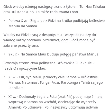
Obok władcy istnieją następcy tronu z tytułem Tui Haa Takalau
oraz Tui Kanakupolu a także rada zwana Fono.
Połowa X w. - Żeglarze z Fidżi na krótko podbijają królestwo
Manua na Samoa.
Władcy na Fidżi słyną z despotyzmu - wszystko należy do
władcy, każdy poddany, przedmiot, dom i łódź mogą być
zabrane przez tyrana.
975 r. - Na Samoa Maui buduje potęgę państwa Manua.
Powstają stronnictwa polityczne: królewskie Pule (pule -
rządzić) i opozycyjne Mau.
XI w. - Pili, syn Maui, jednoczy całe Samoa w królestwie
Manua. Natomiast Tonga, Fidżi, Rarotonga i Tahiti są jego
lennikami.
XI w. - Doskonały żeglarz Fotu (brat Pili) podejmuje śmiałą
wyprawę z Samoa na wschód, docierając do wybrzeży
Ameryki Południowej. Polinezyjczycy utrzymują jedynie