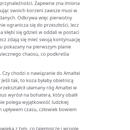
 przynależności. Zapewne zna imiona
kując swoich korzeni zawsze musi w
k danych. Odkrywa więc pierwotny
nie ogranicza się do przeszłości, lecz
a kłębi się gdzieś w oddali w postaci
 lecz zdają się mieć swoją kontynuację
iu pokazany na pierwszym planie
iecznego chaosu, co podkreśla
 Czy chodzi o nawiązanie do Amaltei
Jeśli tak, to koza byłaby obietnicą
rzekształcił ułamany róg Amaltei w
us wyrósł na bohatera, który obalił
nie polega wyjątkowość ludzkiej
cym upływem czasu, człowiek bowiem
wieka z tym, co tajemnicze i wrogie