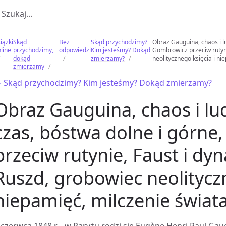
iążki
Skąd
Bez
Skąd przychodzimy?
Obraz Gauguina, chaos i lu
line
przychodzimy,
odpowiedzi
Kim jesteśmy? Dokąd
Gombrowicz przeciw rutyni
dokąd
zmierzamy?
neolitycznego księcia i ni
zmierzamy
 Skąd przychodzimy? Kim jesteśmy? Dokąd zmierzamy?
Obraz Gauguina, chaos i lud
czas, bóstwa dolne i górn
przeciw rutynie, Faust i dy
Ruszd, grobowiec neolityczn
niepamięć, milczenie świat