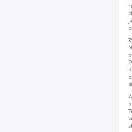
r
c
j
p
Ż
N
p
E
d
p
a
W
p
T
w
s