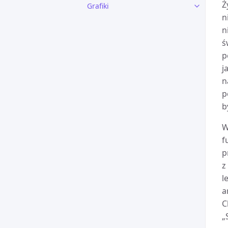
Ż
Grafiki
n
n
ś
p
j
n
p
b
W
f
p
z
l
a
C
„