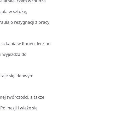
malarską, czym wzbudza
aula w sztukę;
Paula o rezygnacji z pracy
eszkania w Rouen, lecz on
 i wyjeżdża do
 staje się ideowym
nej twórczości, a także
olinezji i wiąże się