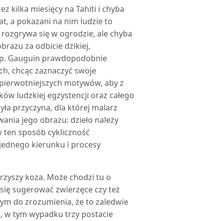
 kilka miesięcy na Tahiti i chyba
at, a pokazani na nim ludzie to
 rozgrywa się w ogrodzie, ale chyba
razu za odbicie dzikiej,
ysp. Gauguin prawdopodobnie
ch, chcąc zaznaczyć swoje
i pierwotniejszych motywów, aby z
ów ludzkiej egzystencji oraz całego
yła przyczyna, dla której malarz
ania jego obrazu: dzieło należy
 ten sposób cykliczność
jednego kierunku i procesy
rzyszy koza. Może chodzi tu o
się sugerować zwierzęce czy też
tym do zrozumienia, że to zaledwie
, w tym wypadku trzy postacie