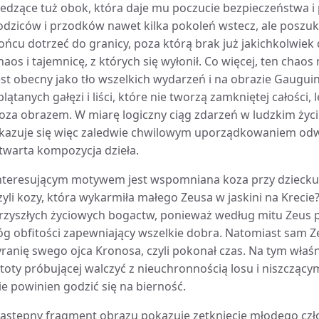
iedzące tuż obok, która daje mu poczucie bezpieczeństwa i
odziców i przodków nawet kilka pokoleń wstecz, ale poszu
ońcu dotrzeć do granicy, poza którą brak już jakichkolwie
haos i tajemnicę, z których się wyłonił. Co więcej, ten chaos 
est obecny jako tło wszelkich wydarzeń i na obrazie Gauguin
plątanych gałęzi i liści, które nie tworzą zamkniętej całości,
oza obrazem. W miarę logiczny ciąg zdarzeń w ludzkim życ
kazuje się więc zaledwie chwilowym uporządkowaniem odw
twarta kompozycja dzieła.
nteresującym motywem jest wspomniana koza przy dziecku.
zyli kozy, która wykarmiła małego Zeusa w jaskini na Krecie? 
rzyszłych życiowych bogactw, ponieważ według mitu Zeus p
óg obfitości zapewniający wszelkie dobra. Natomiast sam Ze
yranię swego ojca Kronosa, czyli pokonał czas. Na tym właś
stoty próbującej walczyć z nieuchronnością losu i niszczą
ie powinien godzić się na bierność.
astępny fragment obrazu pokazuje zetknięcie młodego czło