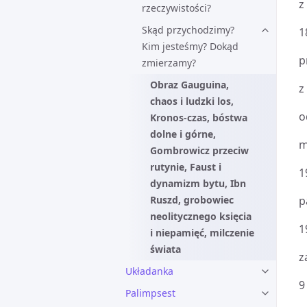
z
rzeczywistości?
Skąd przychodzimy?
1
Kim jesteśmy? Dokąd
p
zmierzamy?
Obraz Gauguina,
z
chaos i ludzki los,
o
Kronos-czas, bóstwa
dolne i górne,
m
Gombrowicz przeciw
rutynie, Faust i
1
dynamizm bytu, Ibn
Ruszd, grobowiec
p
neolitycznego księcia
1
i niepamięć, milczenie
świata
z
Układanka
9
Palimpsest