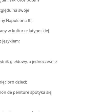
auguin. Wkrótce potem
zględu na swoje
ny Napoleona III;
any w kulturze latynoskiej
z językiem;
ędnik giełdowy, a jednocześnie
ięcioro dzieci;
on de peinture spotyka się