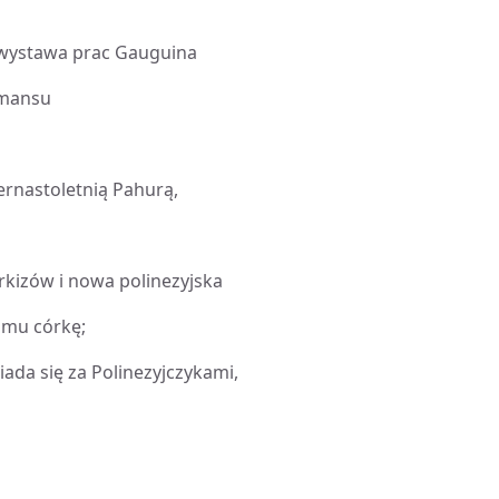
ę wystawa prac Gauguina
omansu
ernastoletnią Pahurą,
rkizów i nowa polinezyjska
 mu córkę;
ada się za Polinezyjczykami,