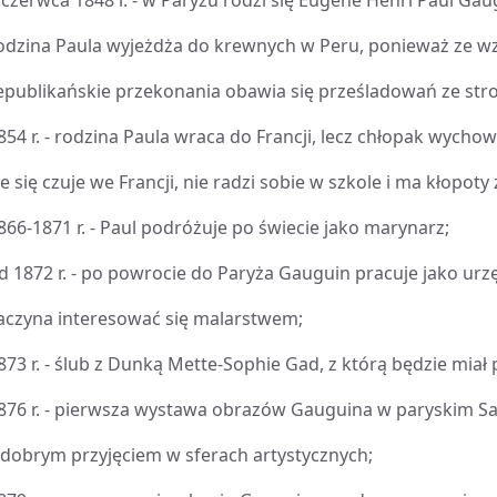
 czerwca 1848 r. - w Paryżu rodzi się Eugène Henri Paul G
odzina Paula wyjeżdża do krewnych w Peru, ponieważ ze w
epublikańskie przekonania obawia się prześladowań ze stro
854 r. - rodzina Paula wraca do Francji, lecz chłopak wychow
le się czuje we Francji, nie radzi sobie w szkole i ma kłopoty 
866-1871 r. - Paul podróżuje po świecie jako marynarz;
d 1872 r. - po powrocie do Paryża Gauguin pracuje jako urz
aczyna interesować się malarstwem;
873 r. - ślub z Dunką Mette-Sophie Gad, z którą będzie miał p
876 r. - pierwsza wystawa obrazów Gauguina w paryskim Sal
 dobrym przyjęciem w sferach artystycznych;