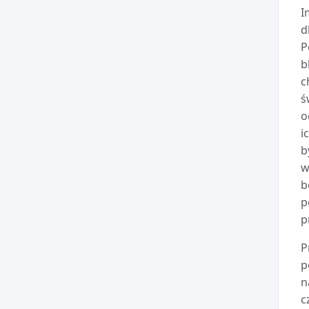
I
d
P
b
c
ś
o
i
b
w
b
p
p
P
p
n
c