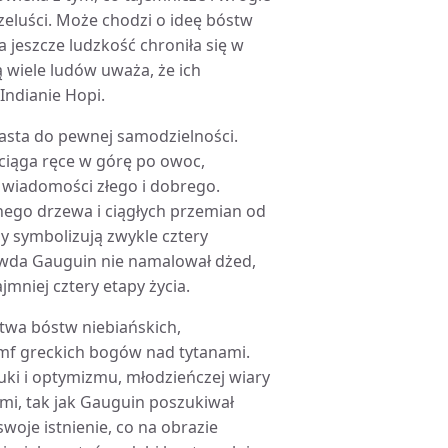
zeluści. Może chodzi o ideę bóstw
a jeszcze ludzkość chroniła się w
ą wiele ludów uważa, że ich
Indianie Hopi.
orasta do pewnej samodzielności.
yciąga ręce w górę po owoc,
e wiadomości złego i dobrego.
ego drzewa i ciągłych przemian od
py symbolizują zwykle cztery
rawda Gauguin nie namalował dżed,
jmniej cztery etapy życia.
stwa bóstw niebiańskich,
umf greckich bogów nad tytanami.
uki i optymizmu, młodzieńczej wiary
emi, tak jak Gauguin poszukiwał
woje istnienie, co na obrazie