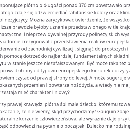
mponujące płótno o długości ponad 370 cm powstawało przez
latego zdaje się odzwierciedlać tahitańskie kolory oraz klim
olinezyjczycy. Można zaryzykować twierdzenie, że wszystko
liższe prawdzie byłoby uznanie przedstawionego w tle krajob
haotycznej i nieprzewidywalnej przyrody polinezyjskich w
wiadomie zrezygnował z przedstawienia realiów europejski
derwanie od zachodniej cywilizacji, sięgnąć do prostszych 
ch pomocą dotrzeć do najbardziej fundamentalnych składnik
ytu w stanie jeszcze niezafałszowanym. Być może taka też b
prowadził inny od typowo europejskiego kierunek odczytyw
owiem czytać od prawej strony do lewej. A może sugeruje w
okazanych przemian i powtarzalność życia, a wtedy nie ma 
rzestają mieć charakter liniowy?
rzy prawej krawędzi płótna śpi małe dziecko. któremu towa
okazanie, że nie wiemy, skąd przychodzimy? Gauguin zdaje 
aturalne korzenie człowieczeństwa, ale wyraźnie daje przy 
zęść odpowiedzi na pytanie o początek. Dziecko ma rodzinę