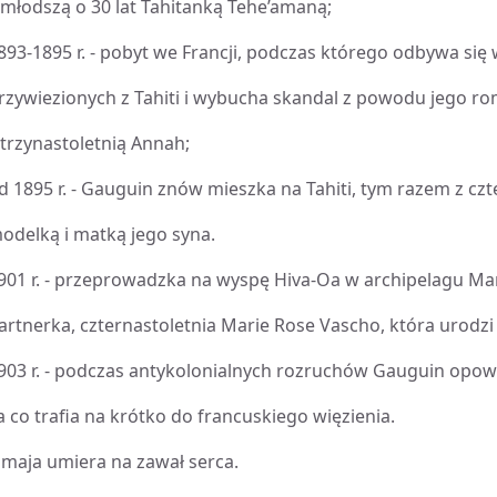
 młodszą o 30 lat Tahitanką Tehe’amaną;
893-1895 r. - pobyt we Francji, podczas którego odbywa si
rzywiezionych z Tahiti i wybucha skandal z powodu jego r
 trzynastoletnią Annah;
d 1895 r. - Gauguin znów mieszka na Tahiti, tym razem z czt
odelką i matką jego syna.
901 r. - przeprowadzka na wyspę Hiva-Oa w archipelagu Ma
artnerka, czternastoletnia Marie Rose Vascho, która urodzi
903 r. - podczas antykolonialnych rozruchów Gauguin opowi
a co trafia na krótko do francuskiego więzienia.
 maja umiera na zawał serca.