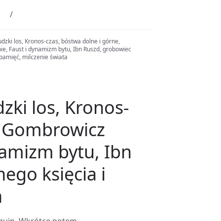
dzki los, Kronos-czas, bóstwa dolne i górne,
e, Faust i dynamizm bytu, Ibn Ruszd, grobowiec
epamięć, milczenie świata
zki los, Kronos-
e, Gombrowicz
namizm bytu, Ibn
ego księcia i
a