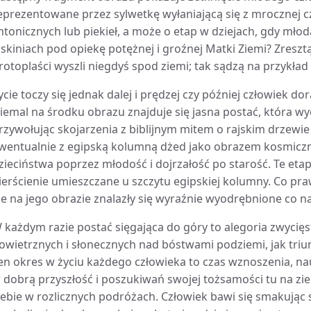
eprezentowane przez sylwetkę wyłaniającą się z mrocznej c
htonicznych lub piekieł, a może o etap w dziejach, gdy młod
askiniach pod opiekę potężnej i groźnej Matki Ziemi? Zreszt
rotoplaści wyszli niegdyś spod ziemi; tak sądzą na przykład 
ycie toczy się jednak dalej i prędzej czy później człowiek d
iemal na środku obrazu znajduje się jasna postać, która w
rzywołując skojarzenia z biblijnym mitem o rajskim drzewi
wentualnie z egipską kolumną dżed jako obrazem kosmiczn
zieciństwa poprzez młodość i dojrzałość po starość. Te eta
ierścienie umieszczane u szczytu egipskiej kolumny. Co p
le na jego obrazie znalazły się wyraźnie wyodrębnione co na
 każdym razie postać sięgająca do góry to alegoria zwycię
owietrznych i słonecznych nad bóstwami podziemi, jak tri
en okres w życiu każdego człowieka to czas wznoszenia, na
 dobrą przyszłość i poszukiwań swojej tożsamości tu na zi
iebie w rozlicznych podróżach. Człowiek bawi się smakując s