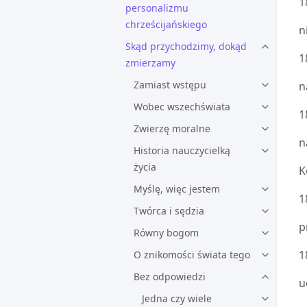
1
personalizmu
chrześcijańskiego
n
Skąd przychodzimy, dokąd
1
zmierzamy
Zamiast wstępu
n
Wobec wszechświata
1
Zwierzę moralne
n
Historia nauczycielką
życia
K
Myślę, więc jestem
1
Twórca i sędzia
p
Równy bogom
1
O znikomości świata tego
Bez odpowiedzi
u
Jedna czy wiele