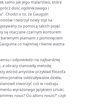
tak samo jak jego malarstwo, które
oprócz dość ogólnikowego i
u”. Chodzi o to, że Gauguin
nistów i tworzył nowy styl na
opisywany za pomocą takich pojęć
lamy są otaczane czarnym konturem
imi barwnymi plamami z pominięciem
 Gauguina co najmniej równie ważna
sensu i odpowiedzi na najbardziej
, a obrazy stanowiły metodę
ty wśród artystów przykład filozofa
i emocjonalne oddziaływanie dzieła,
ostanowił stworzyć coś w rodzaju
amentu wyrażonego językiem sztuki.
ommes nous? Où allons nouis?” czyli