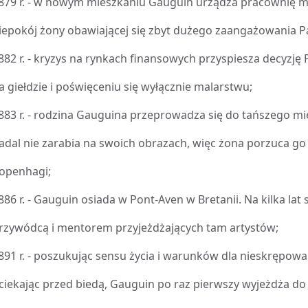
879 r. - w nowym mieszkaniu Gauguin urządza pracownię 
iepokój żony obawiającej się zbyt dużego zaangażowania P
882 r. - kryzys na rynkach finansowych przyspiesza decyzję 
a giełdzie i poświęceniu się wyłącznie malarstwu;
883 r. - rodzina Gauguina przeprowadza się do tańszego mi
adal nie zarabia na swoich obrazach, więc żona porzuca go
openhagi;
886 r. - Gauguin osiada w Pont-Aven w Bretanii. Na kilka lat
rzywódcą i mentorem przyjeżdżających tam artystów;
891 r. - poszukując sensu życia i warunków dla nieskrępowa
ciekając przed biedą, Gauguin po raz pierwszy wyjeżdża do P