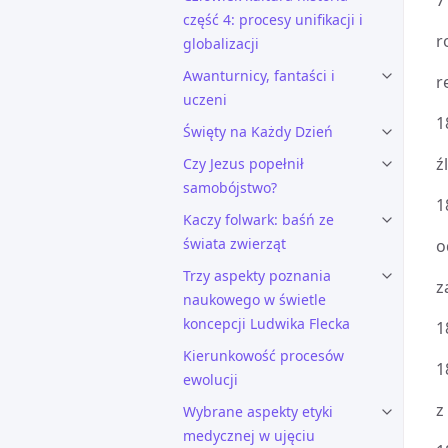
7
część 4: procesy unifikacji i
r
globalizacji
Awanturnicy, fantaści i
r
uczeni
1
Święty na Każdy Dzień
ź
Czy Jezus popełnił
samobójstwo?
1
Kaczy folwark: baśń ze
świata zwierząt
o
Trzy aspekty poznania
z
naukowego w świetle
koncepcji Ludwika Flecka
1
Kierunkowość procesów
1
ewolucji
z
Wybrane aspekty etyki
medycznej w ujęciu