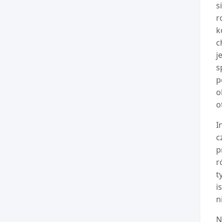
s
r
k
c
j
s
p
o
o
I
c
p
r
t
i
n
N