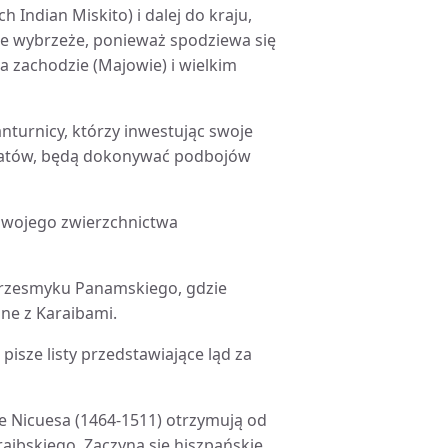
Indian Miskito) i dalej do kraju,
te wybrzeże, ponieważ spodziewa się
a zachodzie (Majowie) i wielkim
nturnicy, którzy inwestując swoje
kratów, będą dokonywać podbojów
 swojego zwierzchnictwa
 Przesmyku Panamskiego, gdzie
ne z Karaibami.
, pisze listy przedstawiające ląd za
de Nicuesa (1464-1511) otrzymują od
ibskiego. Zaczyna się hiszpańskie