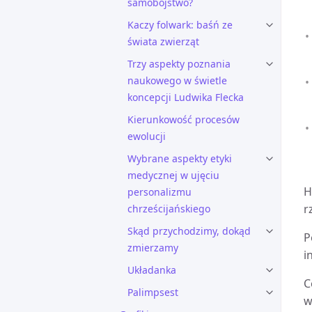
samobójstwo?
Kaczy folwark: baśń ze
świata zwierząt
Trzy aspekty poznania
naukowego w świetle
koncepcji Ludwika Flecka
Kierunkowość procesów
ewolucji
Wybrane aspekty etyki
medycznej w ujęciu
H
personalizmu
r
chrześcijańskiego
Skąd przychodzimy, dokąd
P
zmierzamy
i
Układanka
C
Palimpsest
w