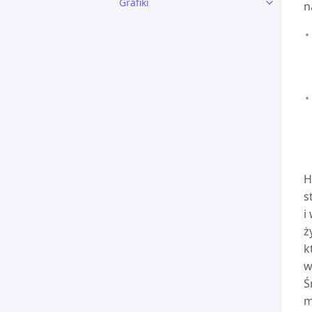
Grafiki
n
H
s
i
ż
k
w
Ś
m