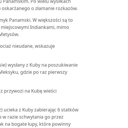
u Panamskim. Po wielu wysiłkach
7) oskarżanego o złamanie rozkazów.
smyk Panamski. W większości są to
z miejscowymi Indiankami, mimo
Metysów.
hociaż nieudane, wskazuje
rasie) wysłany z Kuby na poszukiwanie
Meksyku, gdzie po raz pierwszy
cz przywozi na Kubę wieści
) ucieka z Kuby zabierając 6 statków
b w razie schwytania go przez
nak na bogate łupy, które powinny