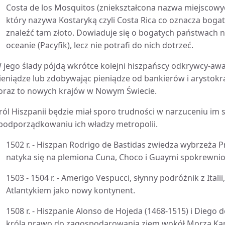
Costa de los Mosquitos (zniekształcona nazwa miejscowych 
który nazywa Kostaryką czyli Costa Rica co oznacza boga
znaleźć tam złoto. Dowiaduje się o bogatych państwach n
oceanie (Pacyfik), lecz nie potrafi do nich dotrzeć.
 jego ślady pójdą wkrótce kolejni hiszpańscy odkrywcy-awa
ieniądze lub zdobywając pieniądze od bankierów i arysto
oraz to nowych krajów w Nowym Świecie.
ról Hiszpanii będzie miał sporo trudności w narzuceniu im
 podporządkowaniu ich władzy metropolii.
1502 r. - Hiszpan Rodrigo de Bastidas zwiedza wybrzeża
natyka się na plemiona Cuna, Choco i Guaymi spokrewnio
1503 - 1504 r. - Amerigo Vespucci, słynny podróżnik z Italii
Atlantykiem jako nowy kontynent.
1508 r. - Hiszpanie Alonso de Hojeda (1468-1515) i Diego 
króla prawo do zagospodarowania ziem wokół Morza Kara