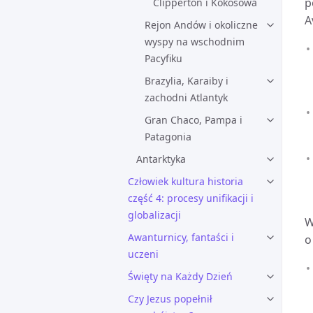
p
Clipperton i Kokosowa
A
Rejon Andów i okoliczne
wyspy na wschodnim
Pacyfiku
Brazylia, Karaiby i
zachodni Atlantyk
Gran Chaco, Pampa i
Patagonia
Antarktyka
Człowiek kultura historia
część 4: procesy unifikacji i
globalizacji
W
Awanturnicy, fantaści i
o
uczeni
Święty na Każdy Dzień
Czy Jezus popełnił