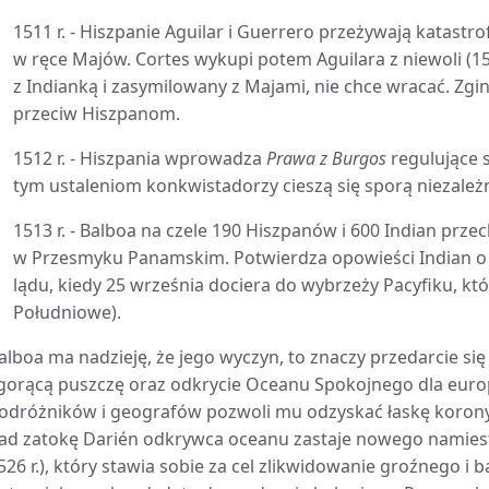
1511 r. - Hiszpanie Aguilar i Guerrero przeżywają katastr
w ręce Majów. Cortes wykupi potem Aguilara z niewoli (1
z Indianką i zasymilowany z Majami, nie chce wracać. Zgi
przeciw Hiszpanom.
1512 r. - Hiszpania wprowadza
Prawa z Burgos
regulujące s
tym ustaleniom konkwistadorzy cieszą się sporą niezależ
1513 r. - Balboa na czele 190 Hiszpanów i 600 Indian prz
w Przesmyku Panamskim. Potwierdza opowieści Indian o 
lądu, kiedy 25 września dociera do wybrzeży Pacyfiku, k
Południowe).
alboa ma nadzieję, że jego wyczyn, to znaczy przedarcie si
 gorącą puszczę oraz odkrycie Oceanu Spokojnego dla eur
odróżników i geografów pozwoli mu odzyskać łaskę korony 
ad zatokę Darién odkrywca oceanu zastaje nowego namiestnik
526 r.), który stawia sobie za cel zlikwidowanie groźnego 