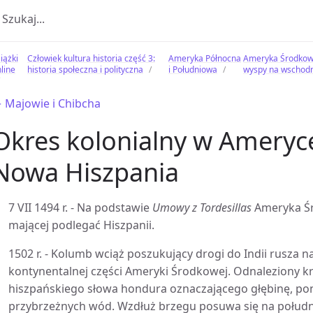
iążki
Człowiek kultura historia część 3:
Ameryka Północna
Ameryka Środkowa
line
historia społeczna i polityczna
i Południowa
wyspy na wschodn
 Majowie i Chibcha
Okres kolonialny w Ameryc
Nowa Hiszpania
7 VII 1494 r. - Na podstawie
Umowy z Tordesillas
Ameryka Śr
mającej podlegać Hiszpanii.
1502 r. - Kolumb wciąż poszukujący drogi do Indii rusza n
kontynentalnej części Ameryki Środkowej. Odnaleziony 
hiszpańskiego słowa hondura oznaczającego głębinę, po
przybrzeżnych wód. Wzdłuż brzegu posuwa się na połud