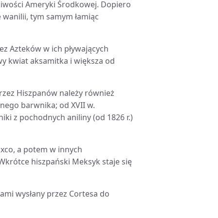
liwości Ameryki Środkowej. Dopiero
e wanilii, tym samym łamiąc
zez Azteków w ich pływających
y kwiat aksamitka i większa od
przez Hiszpanów należy również
nego barwnika; od XVII w.
ki z pochodnych aniliny (od 1826 r.)
axco, a potem w innych
 Wkrótce hiszpański Meksyk staje się
bami wysłany przez Cortesa do