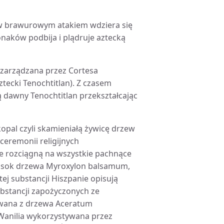
ków brawurowym atakiem wdziera się
naków podbija i plądruje aztecką
 zarządzana przez Cortesa
tecki Tenochtitlan). Z czasem
ą dawny Tenochtitlan przekształcając
kopal czyli skamieniałą żywicę drzew
eremonii religijnych
e rozciągną na wszystkie pachnące
ny sok drzewa Myroxylon balsamum,
ej substancji Hiszpanie opisują
bstancji zapożyczonych ze
wana z drzewa Aceratum
Wanilia wykorzystywana przez