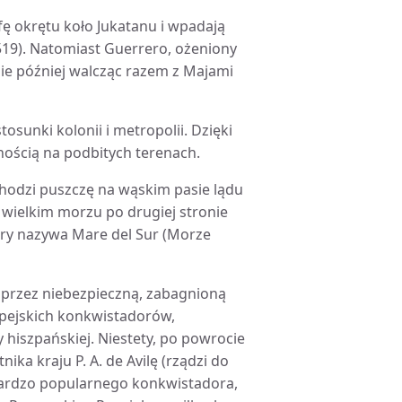
ofę okrętu koło Jukatanu i wpadają
519). Natomiast Guerrero, ożeniony
nie później walcząc razem z Majami
tosunki kolonii i metropolii. Dzięki
nością na podbitych terenach.
echodzi puszczę na wąskim pasie lądu
wielkim morzu po drugiej stronie
tóry nazywa Mare del Sur (Morze
ę przez niebezpieczną, zabagnioną
opejskich konkwistadorów,
hiszpańskiej. Niestety, po powrocie
a kraju P. A. de Avilę (rządzi do
i bardzo popularnego konkwistadora,