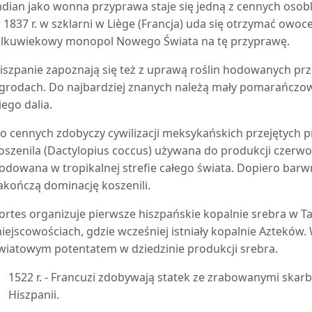
ndian jako wonna przyprawa staje się jedną z cennych osob
 1837 r. w szklarni w Liège (Francja) uda się otrzymać owoc
ilkuwiekowy monopol Nowego Świata na tę przyprawę.
iszpanie zapoznają się też z uprawą roślin hodowanych pr
grodach. Do najbardziej znanych należą mały pomarańczow
iego dalia.
o cennych zdobyczy cywilizacji meksykańskich przejętych 
oszenila (Dactylopius coccus) używana do produkcji czerwo
odowana w tropikalnej strefie całego świata. Dopiero barwni
akończą dominację koszenili.
ortes organizuje pierwsze hiszpańskie kopalnie srebra w T
iejscowościach, gdzie wcześniej istniały kopalnie Azteków.
wiatowym potentatem w dziedzinie produkcji srebra.
1522 r. - Francuzi zdobywają statek ze zrabowanymi skar
Hiszpanii.