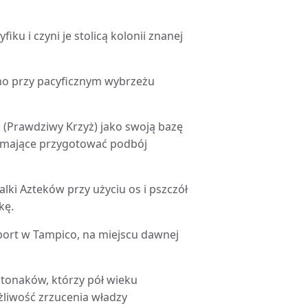
ku i czyni je stolicą kolonii znanej
no przy pacyficznym wybrzeżu
z (Prawdziwy Krzyż) jako swoją bazę
e mające przygotować podbój
lki Azteków przy użyciu os i pszczół
kę.
port w Tampico, na miejscu dawnej
otonaków, którzy pół wieku
ożliwość zrzucenia władzy