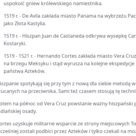
uspokoić gniew królewskiego namiestnika.
1519 r. - De Avila zakłada miasto Panama na wybrzeżu Pacyfi
jako Złota Kastylia.
1519 r. - Hiszpan Juan de Castaneda odkrywa wysepkę Ca
Kostaryki.
1519 - 1521 r. - Hernando Cortes zakłada miasto Vera Cru
na brzegu Meksyku i stąd wyrusza na kolejne ekspedycj
państwa Azteków.
iszpanie spotykają się przy tym z nową dla siebie metodą wa
zucanych na przeciwnika. Sami też czasem stosują tę techni
otem na północ od Vera Cruz powstanie ważny hiszpański 
ndiańskiej osady.
ortes uzyskuje militarne wsparcie ze strony miejscowych T
cześniej zostali podbici przez Azteków i tylko czekali na m