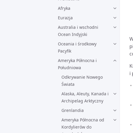
Afryka
Eurazja
Australia i wschodni
Ocean Indyjski
W
Oceania i środkowy
p
Pacyfik
c
Ameryka Północna i
K
Południowa
i
Odkrywanie Nowego
Świata
Alaska, Aleuty, Kanada i
Archipelag Arktyczny
Grenlandia
Ameryka Północna od
Kordylierów do