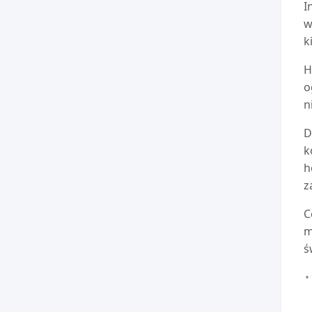
I
w
k
H
o
n
D
k
h
z
C
m
ś