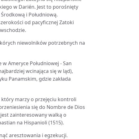
ego w Darién. Jest to porośnięty
 Środkową i Południową.
erokości od pacyficznej Zatoki
 wschodzie.
skórych niewolników potrzebnych na
dle w Ameryce Południowej - San
ajbardziej wcinająca się w ląd),
myku Panamskim, gdzie zakłada
który marzy o przejęciu kontroli
rzeniesienia się do Nombre de Dios
 jest zainteresowany walką o
tian na Hispanioli (1515).
nąć aresztowania i egzekucji.