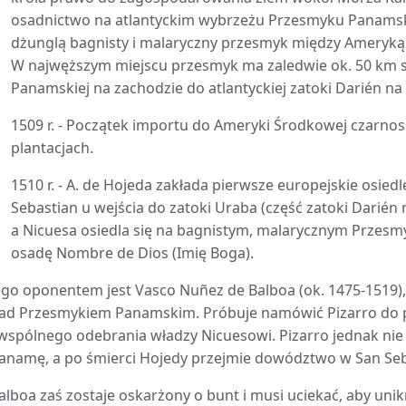
osadnictwo na atlantyckim wybrzeżu Przesmyku Panamski
dżunglą bagnisty i malaryczny przesmyk między Ameryką
W najwęższym miejscu przesmyk ma zaledwie ok. 50 km sz
Panamskiej na zachodzie do atlantyckiej zatoki Darién na
1509 r. - Początek importu do Ameryki Środkowej czarno
plantacjach.
1510 r. - A. de Hojeda zakłada pierwsze europejskie osie
Sebastian u wejścia do zatoki Uraba (część zatoki Darién n
a Nicuesa osiedla się na bagnistym, malarycznym Przes
osadę Nombre de Dios (Imię Boga).
ego oponentem jest Vasco Nuñez de Balboa (ok. 1475-1519), 
ad Przesmykiem Panamskim. Próbuje namówić Pizarro do p
 wspólnego odebrania władzy Nicuesowi. Pizarro jednak nie
anamę, a po śmierci Hojedy przejmie dowództwo w San Sebas
alboa zaś zostaje oskarżony o bunt i musi uciekać, aby unik