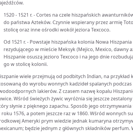
ajeźdźców.
1520 - 1521 r. - Cortes na czele hiszpańskich awanturni
do państwa Azteków. Czynnie wspierany przez armię Toto
stolicę oraz inne ośrodki wokół jeziora Texcoco.
Od 1521 r. - Powstaje hiszpańska kolonia Nowa Hiszpania
rezydującego w mieście Meksyk (Mejico, Mexico, dawny az
Hiszpanie osuszą jezioro Texcoco i na jego dnie rozbuduj
go w stolicę kolonii.
iszpanie wiele przejmują od podbitych Indian, na przykład 
tosowaną do wyrobu wonnych kadzideł spalanych podczas c
 wodoodpornych lakierów. Z czasem nazwę kopalu Hiszpani
ywice. Wśród świeżych żywic wyróżnia się jeszcze zestalo
tóry słynie z pięknego zapachu. Sposób jego otrzymywania t
 roku 1576, a potem jeszcze raz w 1860. Wśród wonnych su
rodkowej Ameryki prym wiedzie jednak kumaryna otrzymy
exicanum; będzie jednym z głównych składników perfum. 