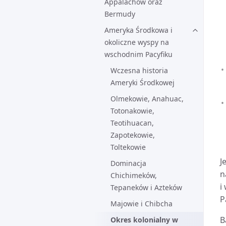
Appalachów oraz
Bermudy
Ameryka Środkowa i
okoliczne wyspy na
wschodnim Pacyfiku
Wczesna historia
Ameryki Środkowej
Olmekowie, Anahuac,
Totonakowie,
Teotihuacan,
Zapotekowie,
Toltekowie
J
Dominacja
n
Chichimeków,
i
Tepaneków i Azteków
P
Majowie i Chibcha
B
Okres kolonialny w