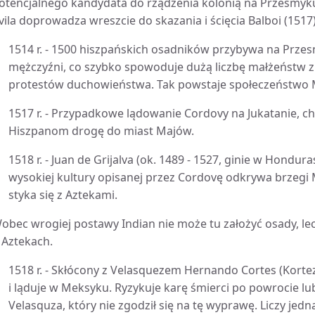
otencjalnego kandydata do rządzenia kolonią na Przesmyk
vila doprowadza wreszcie do skazania i ścięcia Balboi (151
1514 r. - 1500 hiszpańskich osadników przybywa na Prze
mężczyźni, co szybko spowoduje dużą liczbę małżeństw 
protestów duchowieństwa. Tak powstaje społeczeństwo 
1517 r. - Przypadkowe lądowanie Cordovy na Jukatanie, c
Hiszpanom drogę do miast Majów.
1518 r. - Juan de Grijalva (ok. 1489 - 1527, ginie w Hondu
wysokiej kultury opisanej przez Cordovę odkrywa brzegi 
styka się z Aztekami.
obec wrogiej postawy Indian nie może tu założyć osady, le
 Aztekach.
1518 r. - Skłócony z Velasquezem Hernando Cortes (Kortez
i ląduje w Meksyku. Ryzykuje karę śmierci po powrocie lu
Velasquza, który nie zgodził się na tę wyprawę. Liczy jed