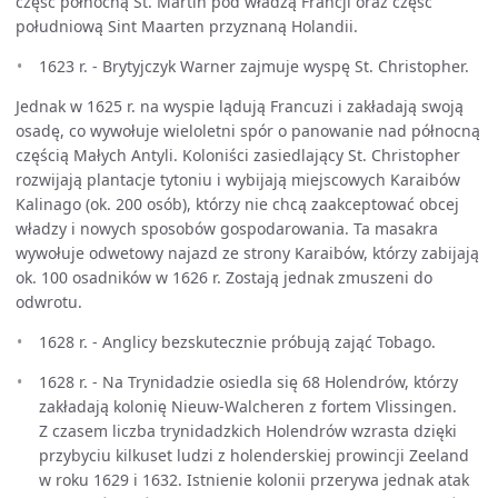
część północną St. Martin pod władzą Francji oraz część
południową Sint Maarten przyznaną Holandii.
1623 r. - Brytyjczyk Warner zajmuje wyspę St. Christopher.
Jednak w 1625 r. na wyspie lądują Francuzi i zakładają swoją
osadę, co wywołuje wieloletni spór o panowanie nad północną
częścią Małych Antyli. Koloniści zasiedlający St. Christopher
rozwijają plantacje tytoniu i wybijają miejscowych Karaibów
Kalinago (ok. 200 osób), którzy nie chcą zaakceptować obcej
władzy i nowych sposobów gospodarowania. Ta masakra
wywołuje odwetowy najazd ze strony Karaibów, którzy zabijają
ok. 100 osadników w 1626 r. Zostają jednak zmuszeni do
odwrotu.
1628 r. - Anglicy bezskutecznie próbują zająć Tobago.
1628 r. - Na Trynidadzie osiedla się 68 Holendrów, którzy
zakładają kolonię Nieuw-Walcheren z fortem Vlissingen.
Z czasem liczba trynidadzkich Holendrów wzrasta dzięki
przybyciu kilkuset ludzi z holenderskiej prowincji Zeeland
w roku 1629 i 1632. Istnienie kolonii przerywa jednak atak