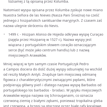
tożsamej z tą opisaną przez Kolumba.
Natomiast wyspa opisana przez Kolumba zyskuje nowe miano
Nuestra Señora de las Nieves (Nasza Pani Śnieżna) na cześć
jednego z hiszpańskich sanktuariów maryjnych. Z czasem zaś
nazwa ulegnie skróceniu do Nevis.
1499 r. - Hiszpan Alonso de Hojeda odkrywa wyspę Curaçao
(zajęta przez Hiszpanię w 1527 r.). Nazwa wyspy jest
wiązana z portugalskim słowem coração oznaczającym
serce (być może jako centrum handlu) lub z nazwą
miejscowych Arawaków.
Mniej więcej w tym samym czasie Portugalczyk Pedro
a Campos dociera do dość dużej wyspy odsuniętej na wschód
od reszty Małych Antyli. Znajduje tam miejscową odmianę
figowca z charakterystycznymi zwisającymi pędami, które
podpierają główny pień i dlatego nazywa wyspę Barbados od
portugalskiego los barbados - brodaci. W języku miejscowych
Arawaków wyspa nazywa się Ichirouganaim, co oznacza
czerwoną ziemię z białymi zębami, ponieważ tropikalna gleba
jest czerwona, a brzegi są otoczone przez białe rafy koralowe.