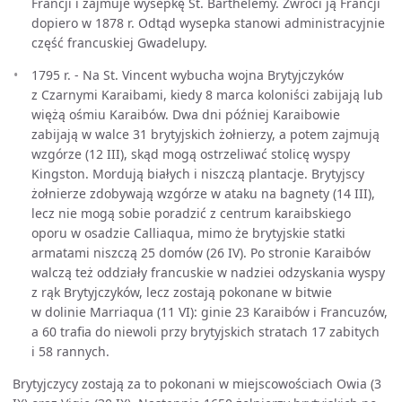
Francji i zajmuje wysepkę St. Barthélemy. Zwróci ją Francji
dopiero w 1878 r. Odtąd wysepka stanowi administracyjnie
część francuskiej Gwadelupy.
1795 r. - Na St. Vincent wybucha wojna Brytyjczyków
z Czarnymi Karaibami, kiedy 8 marca koloniści zabijają lub
więżą ośmiu Karaibów. Dwa dni później Karaibowie
zabijają w walce 31 brytyjskich żołnierzy, a potem zajmują
wzgórze (12 III), skąd mogą ostrzeliwać stolicę wyspy
Kingston. Mordują białych i niszczą plantacje. Brytyjscy
żołnierze zdobywają wzgórze w ataku na bagnety (14 III),
lecz nie mogą sobie poradzić z centrum karaibskiego
oporu w osadzie Calliaqua, mimo że brytyjskie statki
armatami niszczą 25 domów (26 IV). Po stronie Karaibów
walczą też oddziały francuskie w nadziei odzyskania wyspy
z rąk Brytyjczyków, lecz zostają pokonane w bitwie
w dolinie Marriaqua (11 VI): ginie 23 Karaibów i Francuzów,
a 60 trafia do niewoli przy brytyjskich stratach 17 zabitych
i 58 rannych.
Brytyjczycy zostają za to pokonani w miejscowościach Owia (3