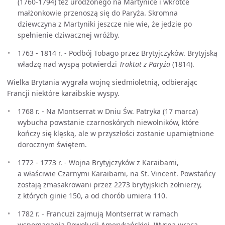
(1760-1794) też urodzonego na Martynice i wkrótce
małżonkowie przenoszą się do Paryża. Skromna
dziewczyna z Martyniki jeszcze nie wie, że jedzie po
spełnienie dziwacznej wróżby.
1763 - 1814 r. - Podbój Tobago przez Brytyjczyków. Brytyjską
władzę nad wyspą potwierdzi
Traktat z Paryża
(1814).
Wielka Brytania wygrała wojnę siedmioletnią, odbierając
Francji niektóre karaibskie wyspy.
1768 r. - Na Montserrat w Dniu Św. Patryka (17 marca)
wybucha powstanie czarnoskórych niewolników, które
kończy się klęską, ale w przyszłości zostanie upamiętnione
dorocznym świętem.
1772 - 1773 r. - Wojna Brytyjczyków z Karaibami,
a właściwie Czarnymi Karaibami, na St. Vincent. Powstańcy
zostają zmasakrowani przez 2273 brytyjskich żołnierzy,
z których ginie 150, a od chorób umiera 110.
1782 r. - Francuzi zajmują Montserrat w ramach
wspomagania Rewolucji Amerykańskiej. Wyspa wraca