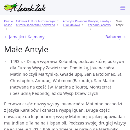
Książki
Człowiek kultura historia część 3:
Ameryka Północna
Brazylia, Karaiby i
Małe
online
historia społeczna i polityczna
i Południowa
zachodni Atlantyk
Antyle
← Jamajka i Kajmany
Bahamy →
Małe Antyle
1493 r. - Druga wyprawa Kolumba, podczas której odkrywa
dla Europy Wyspy Zawietrzne: Dominikę, Jouanacaëra-
Matinino czyli Martynikę, Gwadelupę, San Bartolomeo, St.
Christopher, Antiguę, Wa’omoni (Barbudę), San Martin
(nazwaną na cześć św. Marcina z Tours), Montserrat
i bezludną Redondę, aż do Wysp Dziewiczych.
Pierwsza część nazwy wyspy Jouanacaëra-Matinino pochodzi
z języka Karaibów i oznacza wyspę iguan. Druga część
nawiązuje do legendarnej wyspy Matinino, o jakiej opowiadali
mu Indianie Taina na Hispanioli. Podczas swojej drugiej wizyty
na wyspie w 1502 r. Kolumb zmieni jej nazwę na Martynikę.