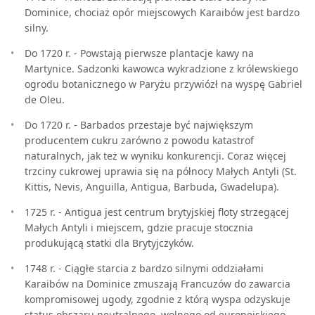
Dominice, chociaż opór miejscowych Karaibów jest bardzo
silny.
Do 1720 r. - Powstają pierwsze plantacje kawy na
Martynice. Sadzonki kawowca wykradzione z królewskiego
ogrodu botanicznego w Paryżu przywiózł na wyspę Gabriel
de Oleu.
Do 1720 r. - Barbados przestaje być największym
producentem cukru zarówno z powodu katastrof
naturalnych, jak też w wyniku konkurencji. Coraz więcej
trzciny cukrowej uprawia się na północy Małych Antyli (St.
Kittis, Nevis, Anguilla, Antigua, Barbuda, Gwadelupa).
1725 r. - Antigua jest centrum brytyjskiej floty strzegącej
Małych Antyli i miejscem, gdzie pracuje stocznia
produkującą statki dla Brytyjczyków.
1748 r. - Ciągłe starcia z bardzo silnymi oddziałami
Karaibów na Dominice zmuszają Francuzów do zawarcia
kompromisowej ugody, zgodnie z którą wyspa odzyskuje
status obszaru neutralnego, wolnego od europejskiego