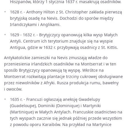
Hiszpanów, którzy 1 stycznia 1637 r. masakrują osadników.
1628 r. - Anthony Hilton z St. Christopher zakłada pierwszą
brytyjską osadę na Nevis. Dochodzi do sporów między
Irlandczykami i Anglikami.
1629 - 1632 r. - Brytyjczycy opanowują kilka wysp Małych
Antyli. Centrum ich terytorium znajduje się na wyspie
Antigua, gdzie w 1632 r. przybywają osadnicy z St. Kittis.
Antykatolickie zamieszki na Nevis zmuszają władze do
przeniesienia irlandzkich osadników na Montserrat i w ten
sposób Brytyjczycy opanowują tę wyspę. Wkrótce na
Montserrat rozkwitają plantacje trzciny cukrowej obsługiwane
przez niewolników z Afryki. Rusza produkcja rumu, bawełny
i owoców.
1635 r. - Francuzi ogłaszają aneksję Gwadelupy
(Guadeloupe), Dominiki (Dominique) i Martyniki
(Martinique) w Małych Antylach. Francuskie osadnictwo na
tych wyspach zacznie się jednak później przede wszystkim
z powodu oporu Karaibów. Na przykład na Martynice