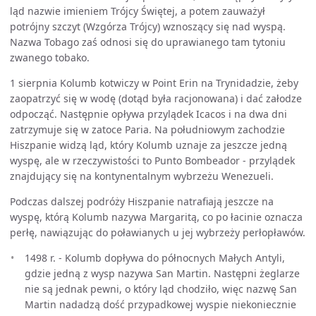
ląd nazwie imieniem Trójcy Świętej, a potem zauważył
potrójny szczyt (Wzgórza Trójcy) wznoszący się nad wyspą.
Nazwa Tobago zaś odnosi się do uprawianego tam tytoniu
zwanego tobako.
1 sierpnia Kolumb kotwiczy w Point Erin na Trynidadzie, żeby
zaopatrzyć się w wodę (dotąd była racjonowana) i dać załodze
odpocząć. Następnie opływa przylądek Icacos i na dwa dni
zatrzymuje się w zatoce Paria. Na południowym zachodzie
Hiszpanie widzą ląd, który Kolumb uznaje za jeszcze jedną
wyspę, ale w rzeczywistości to Punto Bombeador - przylądek
znajdujący się na kontynentalnym wybrzeżu Wenezueli.
Podczas dalszej podróży Hiszpanie natrafiają jeszcze na
wyspę, którą Kolumb nazywa Margaritą, co po łacinie oznacza
perłę, nawiązując do poławianych u jej wybrzeży perłopławów.
1498 r. - Kolumb dopływa do północnych Małych Antyli,
gdzie jedną z wysp nazywa San Martin. Następni żeglarze
nie są jednak pewni, o który ląd chodziło, więc nazwę San
Martin nadadzą dość przypadkowej wyspie niekoniecznie