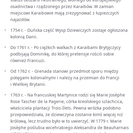
osadnictwa i rządzonego przez Karaibów. W zamian
miejscowi Karaibowie mają zrezygnować z łupieżczych
najazdów.
1754 r. - Duńska część Wysp Dziewiczych zostaje ogłoszona
kolonią Danii.
Do 1761 r. - Po ciężkich walkach z Karaibami Brytyjczycy
podbijają Dominikę, do której pretensje rościli sobie
również Francuzi.
Od 1762 r. - Grenada stanowi przedmiot sporu między
potęgami kolonialnymi i należy na przemian do Francji
i Wielkiej Brytanii.
1763 r. - Na francuskiej Martynice rodzi się Marie Josèphe
Rose Tascher de la Pagerie, córka kreolskiego szlachcica,
właściciela plantacji Trois-Ïlets. Pewna wróżka podobno
przepowiedziała, że dziewczyna zostanie kimś więcej niż
królową, lecz trudno było w to uwierzyć. W 1779 r. Marie
Josèphe poślubia wicehrabiego Aleksandra de Beauharnais