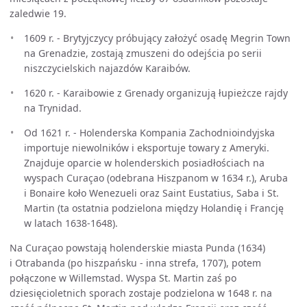
zaledwie 19.
1609 r. - Brytyjczycy próbujący założyć osadę Megrin Town
na Grenadzie, zostają zmuszeni do odejścia po serii
niszczycielskich najazdów Karaibów.
1620 r. - Karaibowie z Grenady organizują łupieżcze rajdy
na Trynidad.
Od 1621 r. - Holenderska Kompania Zachodnioindyjska
importuje niewolników i eksportuje towary z Ameryki.
Znajduje oparcie w holenderskich posiadłościach na
wyspach Curaçao (odebrana Hiszpanom w 1634 r.), Aruba
i Bonaire koło Wenezueli oraz Saint Eustatius, Saba i St.
Martin (ta ostatnia podzielona między Holandię i Francję
w latach 1638-1648).
Na Curaçao powstają holenderskie miasta Punda (1634)
i Otrabanda (po hiszpańsku - inna strefa, 1707), potem
połączone w Willemstad. Wyspa St. Martin zaś po
dziesięcioletnich sporach zostaje podzielona w 1648 r. na