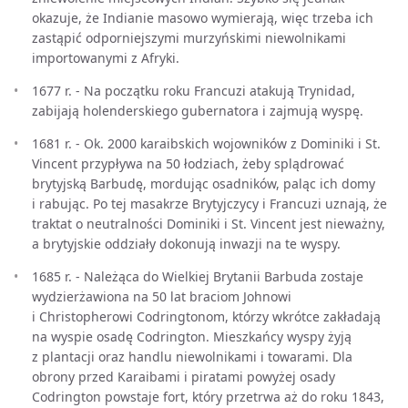
okazuje, że Indianie masowo wymierają, więc trzeba ich
zastąpić odporniejszymi murzyńskimi niewolnikami
importowanymi z Afryki.
1677 r. - Na początku roku Francuzi atakują Trynidad,
zabijają holenderskiego gubernatora i zajmują wyspę.
1681 r. - Ok. 2000 karaibskich wojowników z Dominiki i St.
Vincent przypływa na 50 łodziach, żeby splądrować
brytyjską Barbudę, mordując osadników, paląc ich domy
i rabując. Po tej masakrze Brytyjczycy i Francuzi uznają, że
traktat o neutralności Dominiki i St. Vincent jest nieważny,
a brytyjskie oddziały dokonują inwazji na te wyspy.
1685 r. - Należąca do Wielkiej Brytanii Barbuda zostaje
wydzierżawiona na 50 lat braciom Johnowi
i Christopherowi Codringtonom, którzy wkrótce zakładają
na wyspie osadę Codrington. Mieszkańcy wyspy żyją
z plantacji oraz handlu niewolnikami i towarami. Dla
obrony przed Karaibami i piratami powyżej osady
Codrington powstaje fort, który przetrwa aż do roku 1843,