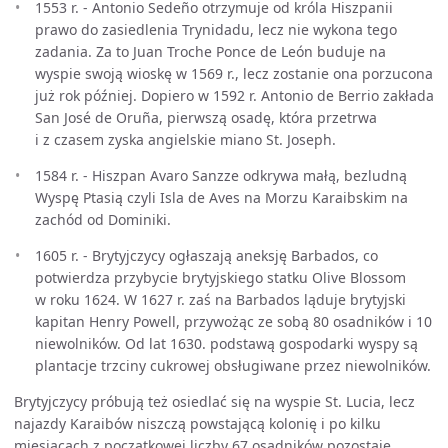
1553 r. - Antonio Sedeño otrzymuje od króla Hiszpanii
prawo do zasiedlenia Trynidadu, lecz nie wykona tego
zadania. Za to Juan Troche Ponce de León buduje na
wyspie swoją wioskę w 1569 r., lecz zostanie ona porzucona
już rok później. Dopiero w 1592 r. Antonio de Berrio zakłada
San José de Oruña, pierwszą osadę, która przetrwa
i z czasem zyska angielskie miano St. Joseph.
1584 r. - Hiszpan Avaro Sanzze odkrywa małą, bezludną
Wyspę Ptasią czyli Isla de Aves na Morzu Karaibskim na
zachód od Dominiki.
1605 r. - Brytyjczycy ogłaszają aneksję Barbados, co
potwierdza przybycie brytyjskiego statku Olive Blossom
w roku 1624. W 1627 r. zaś na Barbados ląduje brytyjski
kapitan Henry Powell, przywożąc ze sobą 80 osadników i 10
niewolników. Od lat 1630. podstawą gospodarki wyspy są
plantacje trzciny cukrowej obsługiwane przez niewolników.
Brytyjczycy próbują też osiedlać się na wyspie St. Lucia, lecz
najazdy Karaibów niszczą powstającą kolonię i po kilku
miesiącach z początkowej liczby 67 osadników pozostaje