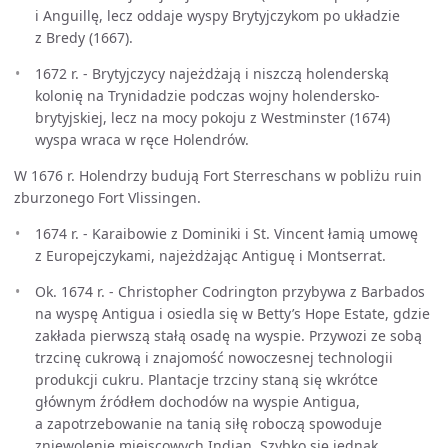
i Anguillę, lecz oddaje wyspy Brytyjczykom po układzie
z Bredy (1667).
1672 r. - Brytyjczycy najeżdżają i niszczą holenderską
kolonię na Trynidadzie podczas wojny holendersko-
brytyjskiej, lecz na mocy pokoju z Westminster (1674)
wyspa wraca w ręce Holendrów.
W 1676 r. Holendrzy budują Fort Sterreschans w pobliżu ruin
zburzonego Fort Vlissingen.
1674 r. - Karaibowie z Dominiki i St. Vincent łamią umowę
z Europejczykami, najeżdżając Antiguę i Montserrat.
Ok. 1674 r. - Christopher Codrington przybywa z Barbados
na wyspę Antigua i osiedla się w Betty’s Hope Estate, gdzie
zakłada pierwszą stałą osadę na wyspie. Przywozi ze sobą
trzcinę cukrową i znajomość nowoczesnej technologii
produkcji cukru. Plantacje trzciny staną się wkrótce
głównym źródłem dochodów na wyspie Antigua,
a zapotrzebowanie na tanią siłę roboczą spowoduje
zniewolenie miejscowych Indian. Szybko się jednak