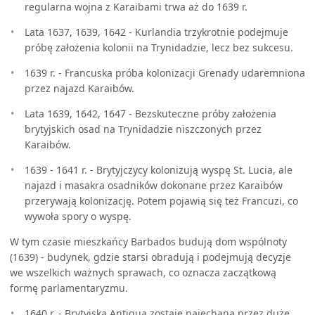
regularna wojna z Karaibami trwa aż do 1639 r.
Lata 1637, 1639, 1642 - Kurlandia trzykrotnie podejmuje
próbę założenia kolonii na Trynidadzie, lecz bez sukcesu.
1639 r. - Francuska próba kolonizacji Grenady udaremniona
przez najazd Karaibów.
Lata 1639, 1642, 1647 - Bezskuteczne próby założenia
brytyjskich osad na Trynidadzie niszczonych przez
Karaibów.
1639 - 1641 r. - Brytyjczycy kolonizują wyspę St. Lucia, ale
najazd i masakra osadników dokonane przez Karaibów
przerywają kolonizację. Potem pojawią się też Francuzi, co
wywoła spory o wyspę.
W tym czasie mieszkańcy Barbados budują dom wspólnoty
(1639) - budynek, gdzie starsi obradują i podejmują decyzje
we wszelkich ważnych sprawach, co oznacza zaczątkową
formę parlamentaryzmu.
1640 r. - Brytyjska Antigua zostaje najechana przez duże