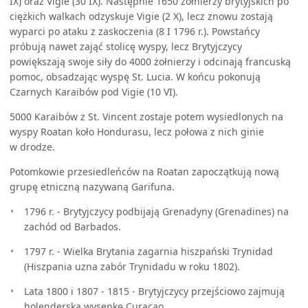
IX) oraz Vigie (30 IX). Następnie 1650 żołnierzy brytyjskich po
ciężkich walkach odzyskuje Vigie (2 X), lecz znowu zostają
wyparci po ataku z zaskoczenia (8 I 1796 r.). Powstańcy
próbują nawet zająć stolicę wyspy, lecz Brytyjczycy
powiększają swoje siły do 4000 żołnierzy i odcinają francuską
pomoc, obsadzając wyspę St. Lucia. W końcu pokonują
Czarnych Karaibów pod Vigie (10 VI).
5000 Karaibów z St. Vincent zostaje potem wysiedlonych na
wyspy Roatan koło Hondurasu, lecz połowa z nich ginie
w drodze.
Potomkowie przesiedleńców na Roatan zapoczątkują nową
grupę etniczną nazywaną Garifuna.
1796 r. - Brytyjczycy podbijają Grenadyny (Grenadines) na
zachód od Barbados.
1797 r. - Wielka Brytania zagarnia hiszpański Trynidad
(Hiszpania uzna zabór Trynidadu w roku 1802).
Lata 1800 i 1807 - 1815 - Brytyjczycy przejściowo zajmują
holenderską wysepkę Curaçao.