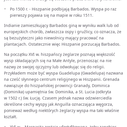
Po 1500 r. - Hiszpanie podbijają Barbados. Wyspa po raz
pierwszy pojawia się na mapie w roku 1511.
Indianie zamieszkujący Barbados giną w wyniku walk lub od
europejskich chorób, zwłaszcza ospy i gruźlicy, co oznacza, że
są bezużyteczni jako niewolnicy mający pracować na
plantacjach. Ostatecznie więc Hiszpanie porzucają Barbados.
Na początku XVI w. hiszpańscy żeglarze poznają większość
wysp składających się na Małe Antyle, przenosząc na nie
nazwy ze swojej ojczyzny lub odwołując się do religii.
Przykładem może być wyspa Guadelupa (Gwadelupa) nazwana
na cześć słynnego centrum religijnego w Hiszpanii. Grenada
nawiązuje do hiszpańskiej prowincji Granady, Dominica
(Dominika) upamiętnia św. Dominika, a St. Lucia (odkryta
w 1502 r.) św. Łucję. Czasem jednak nazwa odzwierciedla
określone cechy wyspy jak Anguilla oznaczająca węgorza,
ponieważ według niektórych żeglarzy wyspa ma taki właśnie
kształt.
XVI w. - Margarita zostaje ufortyfikowana, żeby zapobiec