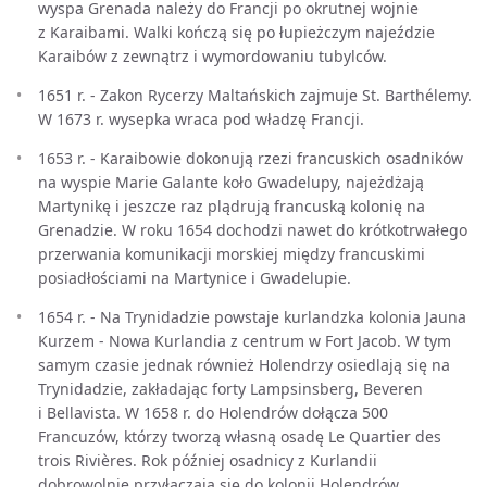
wyspa Grenada należy do Francji po okrutnej wojnie
z Karaibami. Walki kończą się po łupieżczym najeździe
Karaibów z zewnątrz i wymordowaniu tubylców.
1651 r. - Zakon Rycerzy Maltańskich zajmuje St. Barthélemy.
W 1673 r. wysepka wraca pod władzę Francji.
1653 r. - Karaibowie dokonują rzezi francuskich osadników
na wyspie Marie Galante koło Gwadelupy, najeżdżają
Martynikę i jeszcze raz plądrują francuską kolonię na
Grenadzie. W roku 1654 dochodzi nawet do krótkotrwałego
przerwania komunikacji morskiej między francuskimi
posiadłościami na Martynice i Gwadelupie.
1654 r. - Na Trynidadzie powstaje kurlandzka kolonia Jauna
Kurzem - Nowa Kurlandia z centrum w Fort Jacob. W tym
samym czasie jednak również Holendrzy osiedlają się na
Trynidadzie, zakładając forty Lampsinsberg, Beveren
i Bellavista. W 1658 r. do Holendrów dołącza 500
Francuzów, którzy tworzą własną osadę Le Quartier des
trois Rivières. Rok później osadnicy z Kurlandii
dobrowolnie przyłączają się do kolonii Holendrów.