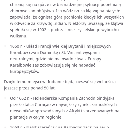
chronią się na górze i w beznadziejnej sytuacji popełniają
zbiorowe samobójstwo. Ich wódz rzuca klątwę na białych:
zapowiada, że ognista góra pochłonie kiedyś ich wszystkich
w odwecie za krzywdę Indian. Niektórzy uważają, że klątwa
spełniła się w 1902 r. podczas niszczycielskiego wybuchu
wulkanu.
1660 r. - Układ Francji Wielkiej Brytanii i miejscowych
Karaibów czyni Dominikę i St. Vincent wyspami
neutralnymi, gdzie nie ma osadnictwa z Europy.
Karaibowie zaś zobowiązują się nie napadać
Europejczyków.
Dzięki temu miejscowi Indianie będą cieszyć się wolnością
jeszcze przez ponad 50 lat.
Od 1662 r. - Holenderska Kompania Zachodnioindyjska
przekształca Curaçao w największy rynek czarnoskórych
niewolników sprowadzanych z Afryki i sprzedawanych na
plantacje w całym regionie.
1663 r. - Nalot szarańczy na Barbados zaczyna serię