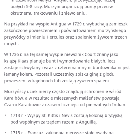
białych 5-8 razy. Murzyni organizują bunty przeciw
okrutnemu traktowaniu i zniewoleniu.
Na przykład na wyspie Antigua w 1729 r. wybuchają zamieszki
zakończone powieszeniem i poćwiartowaniem murzyńskiego
przywódcy o imieniu Hercules oraz spaleniem żywcem trzech
innych.
W 1736 r. na tej samej wyspie niewolnik Court znany jako
książę Klaas planuje bunt i wymordowanie białych, lecz
zostaje schwytany i wraz z czterema innymi buntownikami jest
łamany kołem. Pozostali uczestnicy spisku giną z głodu
powieszeni w kajdanach lub zostają żywcem spaleni.
Murzyńscy uciekinierzy często znajdują schronienie wśród
Karaibów, a w rezultacie mieszanych małżeństw powstają
Czarni Karaibowie z czasem liczniejsi od pierwotnych Indian.
1713 r. - Wyspy St. Kittis i Nevis zostają kolonią brytyjską
pod wspólnym zarządem razem z Anguillą.
1715 r. - Francuzi zakładają pierwsze stałe osady na