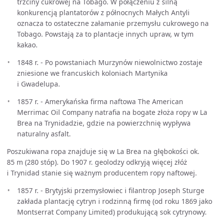
trzciny cukrowej na Tobago. W połączeniu z silną
konkurencją plantatorów z północnych Małych Antyli
oznacza to ostateczne załamanie przemysłu cukrowego na
Tobago. Powstają za to plantacje innych upraw, w tym
kakao.
1848 r. - Po powstaniach Murzynów niewolnictwo zostaje
zniesione we francuskich koloniach Martynika
i Gwadelupa.
1857 r. - Amerykańska firma naftowa The American
Merrimac Oil Company natrafia na bogate złoża ropy w La
Brea na Trynidadzie, gdzie na powierzchnię wypływa
naturalny asfalt.
Poszukiwana ropa znajduje się w La Brea na głębokości ok.
85 m (280 stóp). Do 1907 r. geolodzy odkryją więcej złóż
i Trynidad stanie się ważnym producentem ropy naftowej.
1857 r. - Brytyjski przemysłowiec i filantrop Joseph Sturge
zakłada plantację cytryn i rodzinną firmę (od roku 1869 jako
Montserrat Company Limited) produkującą sok cytrynowy.