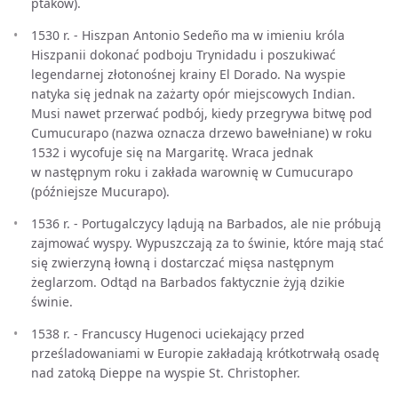
ptaków).
1530 r. - Hiszpan Antonio Sedeño ma w imieniu króla
Hiszpanii dokonać podboju Trynidadu i poszukiwać
legendarnej złotonośnej krainy El Dorado. Na wyspie
natyka się jednak na zażarty opór miejscowych Indian.
Musi nawet przerwać podbój, kiedy przegrywa bitwę pod
Cumucurapo (nazwa oznacza drzewo bawełniane) w roku
1532 i wycofuje się na Margaritę. Wraca jednak
w następnym roku i zakłada warownię w Cumucurapo
(późniejsze Mucurapo).
1536 r. - Portugalczycy lądują na Barbados, ale nie próbują
zajmować wyspy. Wypuszczają za to świnie, które mają stać
się zwierzyną łowną i dostarczać mięsa następnym
żeglarzom. Odtąd na Barbados faktycznie żyją dzikie
świnie.
1538 r. - Francuscy Hugenoci uciekający przed
prześladowaniami w Europie zakładają krótkotrwałą osadę
nad zatoką Dieppe na wyspie St. Christopher.