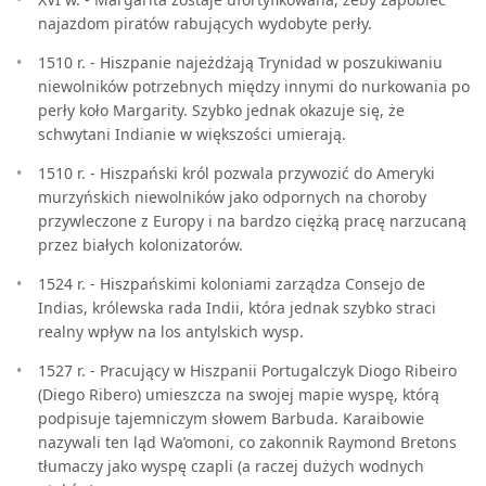
najazdom piratów rabujących wydobyte perły.
1510 r. - Hiszpanie najeżdżają Trynidad w poszukiwaniu
niewolników potrzebnych między innymi do nurkowania po
perły koło Margarity. Szybko jednak okazuje się, że
schwytani Indianie w większości umierają.
1510 r. - Hiszpański król pozwala przywozić do Ameryki
murzyńskich niewolników jako odpornych na choroby
przywleczone z Europy i na bardzo ciężką pracę narzucaną
przez białych kolonizatorów.
1524 r. - Hiszpańskimi koloniami zarządza Consejo de
Indias, królewska rada Indii, która jednak szybko straci
realny wpływ na los antylskich wysp.
1527 r. - Pracujący w Hiszpanii Portugalczyk Diogo Ribeiro
(Diego Ribero) umieszcza na swojej mapie wyspę, którą
podpisuje tajemniczym słowem Barbuda. Karaibowie
nazywali ten ląd Wa’omoni, co zakonnik Raymond Bretons
tłumaczy jako wyspę czapli (a raczej dużych wodnych