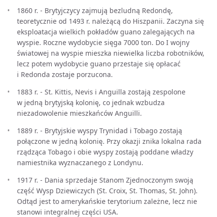
1860 r. - Brytyjczycy zajmują bezludną Redondę,
teoretycznie od 1493 r. należącą do Hiszpanii. Zaczyna się
eksploatacja wielkich pokładów guano zalegających na
wyspie. Roczne wydobycie sięga 7000 ton. Do I wojny
światowej na wyspie mieszka niewielka liczba robotników,
lecz potem wydobycie guano przestaje się opłacać
i Redonda zostaje porzucona.
1883 r. - St. Kittis, Nevis i Anguilla zostają zespolone
w jedną brytyjską kolonię, co jednak wzbudza
niezadowolenie mieszkańców Anguilli.
1889 r. - Brytyjskie wyspy Trynidad i Tobago zostają
połączone w jedną kolonię. Przy okazji znika lokalna rada
rządząca Tobago i obie wyspy zostają poddane władzy
namiestnika wyznaczanego z Londynu.
1917 r. - Dania sprzedaje Stanom Zjednoczonym swoją
część Wysp Dziewiczych (St. Croix, St. Thomas, St. John).
Odtąd jest to amerykańskie terytorium zależne, lecz nie
stanowi integralnej części USA.