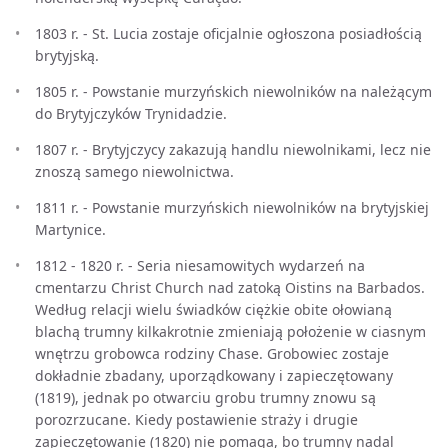
1803 r. - St. Lucia zostaje oficjalnie ogłoszona posiadłością
brytyjską.
1805 r. - Powstanie murzyńskich niewolników na należącym
do Brytyjczyków Trynidadzie.
1807 r. - Brytyjczycy zakazują handlu niewolnikami, lecz nie
znoszą samego niewolnictwa.
1811 r. - Powstanie murzyńskich niewolników na brytyjskiej
Martynice.
1812 - 1820 r. - Seria niesamowitych wydarzeń na
cmentarzu Christ Church nad zatoką Oistins na Barbados.
Według relacji wielu świadków ciężkie obite ołowianą
blachą trumny kilkakrotnie zmieniają położenie w ciasnym
wnętrzu grobowca rodziny Chase. Grobowiec zostaje
dokładnie zbadany, uporządkowany i zapieczętowany
(1819), jednak po otwarciu grobu trumny znowu są
porozrzucane. Kiedy postawienie straży i drugie
zapieczętowanie (1820) nie pomaga, bo trumny nadal