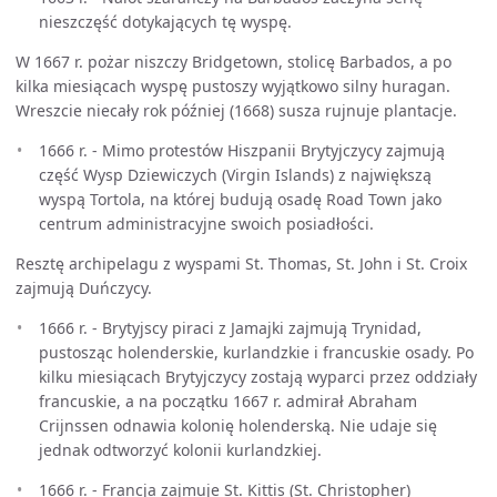
nieszczęść dotykających tę wyspę.
W 1667 r. pożar niszczy Bridgetown, stolicę Barbados, a po
kilka miesiącach wyspę pustoszy wyjątkowo silny huragan.
Wreszcie niecały rok później (1668) susza rujnuje plantacje.
1666 r. - Mimo protestów Hiszpanii Brytyjczycy zajmują
część Wysp Dziewiczych (Virgin Islands) z największą
wyspą Tortola, na której budują osadę Road Town jako
centrum administracyjne swoich posiadłości.
Resztę archipelagu z wyspami St. Thomas, St. John i St. Croix
zajmują Duńczycy.
1666 r. - Brytyjscy piraci z Jamajki zajmują Trynidad,
pustosząc holenderskie, kurlandzkie i francuskie osady. Po
kilku miesiącach Brytyjczycy zostają wyparci przez oddziały
francuskie, a na początku 1667 r. admirał Abraham
Crijnssen odnawia kolonię holenderską. Nie udaje się
jednak odtworzyć kolonii kurlandzkiej.
1666 r. - Francja zajmuje St. Kittis (St. Christopher)