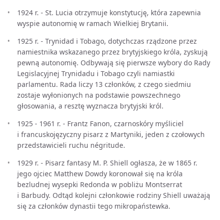
1924 r. - St. Lucia otrzymuje konstytucję, która zapewnia
wyspie autonomię w ramach Wielkiej Brytanii.
1925 r. - Trynidad i Tobago, dotychczas rządzone przez
namiestnika wskazanego przez brytyjskiego króla, zyskują
pewną autonomię. Odbywają się pierwsze wybory do Rady
Legislacyjnej Trynidadu i Tobago czyli namiastki
parlamentu. Rada liczy 13 członków, z czego siedmiu
zostaje wyłonionych na podstawie powszechnego
głosowania, a resztę wyznacza brytyjski król.
1925 - 1961 r. - Frantz Fanon, czarnoskóry myśliciel
i francuskojęzyczny pisarz z Martyniki, jeden z czołowych
przedstawicieli ruchu négritude.
1929 r. - Pisarz fantasy M. P. Shiell ogłasza, że w 1865 r.
jego ojciec Matthew Dowdy koronował się na króla
bezludnej wysepki Redonda w pobliżu Montserrat
i Barbudy. Odtąd kolejni członkowie rodziny Shiell uważają
się za członków dynastii tego mikropaństewka.