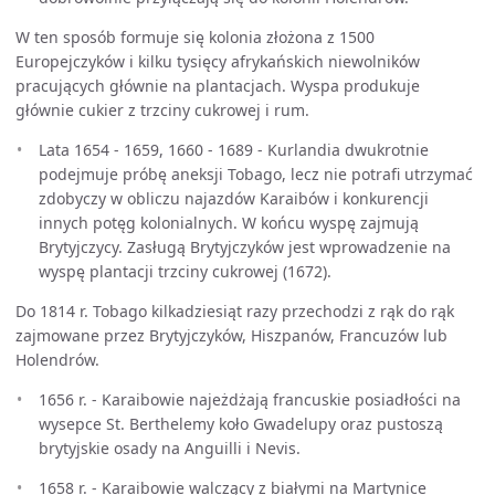
W ten sposób formuje się kolonia złożona z 1500
Europejczyków i kilku tysięcy afrykańskich niewolników
pracujących głównie na plantacjach. Wyspa produkuje
głównie cukier z trzciny cukrowej i rum.
Lata 1654 - 1659, 1660 - 1689 - Kurlandia dwukrotnie
podejmuje próbę aneksji Tobago, lecz nie potrafi utrzymać
zdobyczy w obliczu najazdów Karaibów i konkurencji
innych potęg kolonialnych. W końcu wyspę zajmują
Brytyjczycy. Zasługą Brytyjczyków jest wprowadzenie na
wyspę plantacji trzciny cukrowej (1672).
Do 1814 r. Tobago kilkadziesiąt razy przechodzi z rąk do rąk
zajmowane przez Brytyjczyków, Hiszpanów, Francuzów lub
Holendrów.
1656 r. - Karaibowie najeżdżają francuskie posiadłości na
wysepce St. Berthelemy koło Gwadelupy oraz pustoszą
brytyjskie osady na Anguilli i Nevis.
1658 r. - Karaibowie walczący z białymi na Martynice