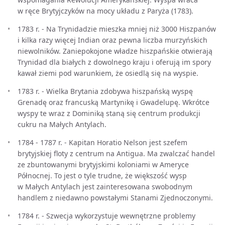
w ręce Brytyjczyków na mocy układu z Paryża (1783).
1783 r. - Na Trynidadzie mieszka mniej niż 3000 Hiszpanów
i kilka razy więcej Indian oraz pewna liczba murzyńskich
niewolników. Zaniepokojone władze hiszpańskie otwierają
Trynidad dla białych z dowolnego kraju i oferują im spory
kawał ziemi pod warunkiem, że osiedlą się na wyspie.
1783 r. - Wielka Brytania zdobywa hiszpańską wyspę
Grenadę oraz francuską Martynikę i Gwadelupę. Wkrótce
wyspy te wraz z Dominiką staną się centrum produkcji
cukru na Małych Antylach.
1784 - 1787 r. - Kapitan Horatio Nelson jest szefem
brytyjskiej floty z centrum na Antigua. Ma zwalczać handel
ze zbuntowanymi brytyjskimi koloniami w Ameryce
Północnej. To jest o tyle trudne, że większość wysp
w Małych Antylach jest zainteresowana swobodnym
handlem z niedawno powstałymi Stanami Zjednoczonymi.
1784 r. - Szwecja wykorzystuje wewnętrzne problemy