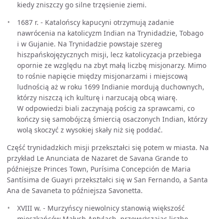
kiedy zniszczy go silne trzęsienie ziemi.
1687 r. - Katalońscy kapucyni otrzymują zadanie
nawrócenia na katolicyzm Indian na Trynidadzie, Tobago
i w Gujanie. Na Trynidadzie powstaje szereg
hiszpańskojęzycznych misji, lecz katolicyzacja przebiega
opornie ze względu na zbyt małą liczbę misjonarzy. Mimo
to rośnie napięcie między misjonarzami i miejscową
ludnością aż w roku 1699 Indianie mordują duchownych,
którzy niszczą ich kulturę i narzucają obcą wiarę.
W odpowiedzi biali zaczynają pościg za sprawcami, co
kończy się samobójczą śmiercią osaczonych Indian, którzy
wolą skoczyć z wysokiej skały niż się poddać.
Część trynidadzkich misji przekształci się potem w miasta. Na
przykład Le Anunciata de Nazaret de Savana Grande to
późniejsze Princes Town, Purísima Concepción de Maria
Santísima de Guayri przekształci się w San Fernando, a Santa
Ana de Savaneta to późniejsza Savonetta.
XVIII w. - Murzyńscy niewolnicy stanowią większość
mieszkańców Małych Antylach, przewyższając liczbę