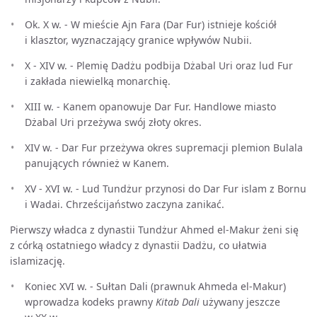
Ok. X w. - W mieście Ajn Fara (Dar Fur) istnieje kościół
i klasztor, wyznaczający granice wpływów Nubii.
X - XIV w. - Plemię Dadżu podbija Dżabal Uri oraz lud Fur
i zakłada niewielką monarchię.
XIII w. - Kanem opanowuje Dar Fur. Handlowe miasto
Dżabal Uri przeżywa swój złoty okres.
XIV w. - Dar Fur przeżywa okres supremacji plemion Bulala
panujących również w Kanem.
XV - XVI w. - Lud Tundżur przynosi do Dar Fur islam z Bornu
i Wadai. Chrześcijaństwo zaczyna zanikać.
Pierwszy władca z dynastii Tundżur Ahmed el-Makur żeni się
z córką ostatniego władcy z dynastii Dadżu, co ułatwia
islamizację.
Koniec XVI w. - Sułtan Dali (prawnuk Ahmeda el-Makur)
wprowadza kodeks prawny
Kitab Dali
używany jeszcze