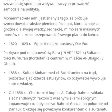
wyzwala się spod jego wpływu i zaczyna prowadzić
samodzielną politykę.
Mohammed-el-Fadhl jest znany z tego, że próbuje
wymordować arabskie plemiona Rizeigat, które uznaje za
groźne dla swojej władzy. Jednakże, mimo serii masowych
mordów nie zdoła przeprowadzić swego planu do końca.
1820 - 1823 r. - Egipski najazd pustoszy Dar Fur.
Po klęsce pod miejscowością Bara (19 VIII 1821 r.) Sułtanat
traci Kurdufan (Kordofan) z centrum w mieście Al-Ubajjid (El
Obeid).
1838 r. - Sułtan Mohammed-el-Fadhl umiera na trąd,
pozostawiając czterdziestu synów, co oczywiście wywołuje
spór o władzę.
Od 1856 r. - Chartumski kupiec Al-Zubajr Rahma zakłada
sieć handlowych faktorii z własnymi siłami zbrojnymi
i opanowuje rozległy obszar Bahr al-Ghazal na południe od
Dar Fur. Okazuje się poważnym konkurentem dla sułtanatu.