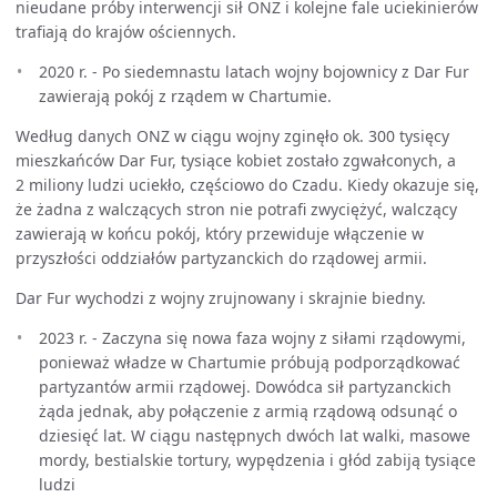
nieudane próby interwencji sił ONZ i kolejne fale uciekinierów
trafiają do krajów ościennych.
2020 r. - Po siedemnastu latach wojny bojownicy z Dar Fur
zawierają pokój z rządem w Chartumie.
Według danych ONZ w ciągu wojny zginęło ok. 300 tysięcy
mieszkańców Dar Fur, tysiące kobiet zostało zgwałconych, a
2 miliony ludzi uciekło, częściowo do Czadu. Kiedy okazuje się,
że żadna z walczących stron nie potrafi zwyciężyć, walczący
zawierają w końcu pokój, który przewiduje włączenie w
przyszłości oddziałów partyzanckich do rządowej armii.
Dar Fur wychodzi z wojny zrujnowany i skrajnie biedny.
2023 r. - Zaczyna się nowa faza wojny z siłami rządowymi,
ponieważ władze w Chartumie próbują podporządkować
partyzantów armii rządowej. Dowódca sił partyzanckich
żąda jednak, aby połączenie z armią rządową odsunąć o
dziesięć lat. W ciągu następnych dwóch lat walki, masowe
mordy, bestialskie tortury, wypędzenia i głód zabiją tysiące
ludzi