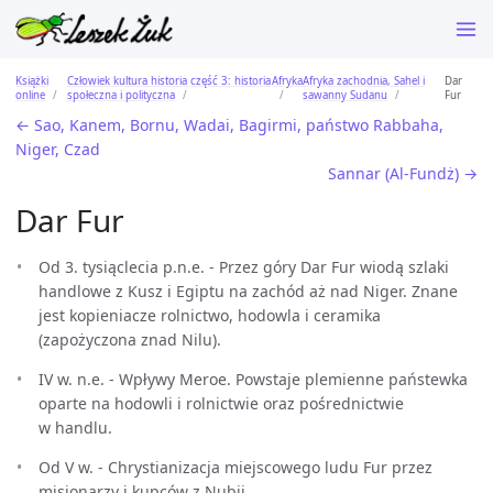
Książki
Człowiek kultura historia część 3: historia
Afryka
Afryka zachodnia, Sahel i
Dar
online
społeczna i polityczna
sawanny Sudanu
Fur
← Sao, Kanem, Bornu, Wadai, Bagirmi, państwo Rabbaha,
Niger, Czad
Sannar (Al-Fundż) →
Dar Fur
Od 3. tysiąclecia p.n.e. - Przez góry Dar Fur wiodą szlaki
handlowe z Kusz i Egiptu na zachód aż nad Niger. Znane
jest kopieniacze rolnictwo, hodowla i ceramika
(zapożyczona znad Nilu).
IV w. n.e. - Wpływy Meroe. Powstaje plemienne państewka
oparte na hodowli i rolnictwie oraz pośrednictwie
w handlu.
Od V w. - Chrystianizacja miejscowego ludu Fur przez
misjonarzy i kupców z Nubii.