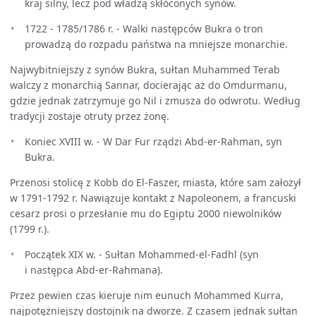
kraj silny, lecz pod władzą skłóconych synów.
1722 - 1785/1786 r. - Walki następców Bukra o tron
prowadzą do rozpadu państwa na mniejsze monarchie.
Najwybitniejszy z synów Bukra, sułtan Muhammed Terab
walczy z monarchią Sannar, docierając aż do Omdurmanu,
gdzie jednak zatrzymuje go Nil i zmusza do odwrotu. Według
tradycji zostaje otruty przez żonę.
Koniec XVIII w. - W Dar Fur rządzi Abd-er-Rahman, syn
Bukra.
Przenosi stolicę z Kobb do El-Faszer, miasta, które sam założył
w 1791-1792 r. Nawiązuje kontakt z Napoleonem, a francuski
cesarz prosi o przesłanie mu do Egiptu 2000 niewolników
(1799 r.).
Początek XIX w. - Sułtan Mohammed-el-Fadhl (syn
i następca Abd-er-Rahmana).
Przez pewien czas kieruje nim eunuch Mohammed Kurra,
najpotężniejszy dostojnik na dworze. Z czasem jednak sułtan