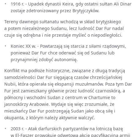
1916 r. - Upadek dynastii Keira, gdy ostatni sułtan Ali Dinar
zostaje zdetronizowany przez Brytyjczyków.
Tereny dawnego sułtanatu wchodzą w skład brytyjskiego
a potem niezależnego Sudanu, lecz ludność Dar Fur nadal
czuje się odrębna i nie przestaje myśleć o niepodległości.
Koniec XX w. - Powtarzają się starcia z siłami rządowymi,
ponieważ Dar Fur chce oderwać się od Sudanu lub
przynajmniej zdobyć autonomię.
Konflikt ma podłoże historyczne, związane z długą tradycją
samodzielności Dar Fur sięgającą czasów chrześcijańskiej
Nubii, która opierała się ekspansji muzułmanów. Poza tym Dar
Fur jest zamieszkany głównie przez ludność czarnoskórą, a
północny i wschodni Sudan z centrum w Chartumie to
jasnoskórzy Arabowie. Wydaje się więc zrozumiałe, że
mieszkańcy Dar Fur postrzegają Sudan jako obcą siłę i
okupanta, z którym należy aktywnie walczyć.
2003 r. - Atak darfurskich partyzantów na lotniczą bazę
w El-Faszer prowokuje odwetową akcję pacyfikacyjną armii