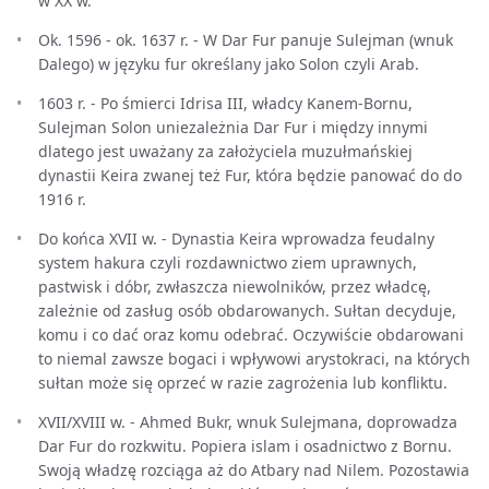
w XX w.
Ok. 1596 - ok. 1637 r. - W Dar Fur panuje Sulejman (wnuk
Dalego) w języku fur określany jako Solon czyli Arab.
1603 r. - Po śmierci Idrisa III, władcy Kanem-Bornu,
Sulejman Solon uniezależnia Dar Fur i między innymi
dlatego jest uważany za założyciela muzułmańskiej
dynastii Keira zwanej też Fur, która będzie panować do do
1916 r.
Do końca XVII w. - Dynastia Keira wprowadza feudalny
system hakura czyli rozdawnictwo ziem uprawnych,
pastwisk i dóbr, zwłaszcza niewolników, przez władcę,
zależnie od zasług osób obdarowanych. Sułtan decyduje,
komu i co dać oraz komu odebrać. Oczywiście obdarowani
to niemal zawsze bogaci i wpływowi arystokraci, na których
sułtan może się oprzeć w razie zagrożenia lub konfliktu.
XVII/XVIII w. - Ahmed Bukr, wnuk Sulejmana, doprowadza
Dar Fur do rozkwitu. Popiera islam i osadnictwo z Bornu.
Swoją władzę rozciąga aż do Atbary nad Nilem. Pozostawia