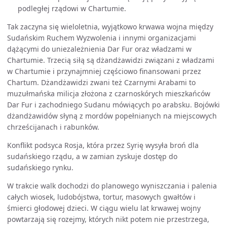
podległej rządowi w Chartumie.
Tak zaczyna się wieloletnia, wyjątkowo krwawa wojna między
Sudańskim Ruchem Wyzwolenia i innymi organizacjami
dążącymi do uniezależnienia Dar Fur oraz władzami w
Chartumie. Trzecią siłą są dżandżawidzi związani z władzami
w Chartumie i przynajmniej częściowo finansowani przez
Chartum. Dżandżawidzi zwani też Czarnymi Arabami to
muzułmańska milicja złożona z czarnoskórych mieszkańców
Dar Fur i zachodniego Sudanu mówiących po arabsku. Bojówki
dżandżawidów słyną z mordów popełnianych na miejscowych
chrześcijanach i rabunków.
Konflikt podsyca Rosja, która przez Syrię wysyła broń dla
sudańskiego rządu, a w zamian zyskuje dostęp do
sudańskiego rynku.
W trakcie walk dochodzi do planowego wyniszczania i palenia
całych wiosek, ludobójstwa, tortur, masowych gwałtów i
śmierci głodowej dzieci. W ciągu wielu lat krwawej wojny
powtarzają się rozejmy, których nikt potem nie przestrzega,