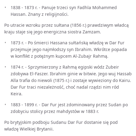
1838 - 1873 r. - Panuje trzeci syn Fadhla Mohammed
Hassan. Znany z religijności.
Po utracie wzroku przez sułtana (1856 r.) prawdziwym władcą
kraju staje się jego energiczna siostra Zamzam.
1873 r. - Po śmierci Hassana sułtańską władzę w Dar Fur
przejmuje jego najmłodszy syn Ibrahim. Wkrótce popada
w konflikt z potężnym kupcem Al-Zubajr Rahmą.
1874 r. - Sprzymierzony z Rahmą egipski wódz Zubeir
zdobywa El-Faszer. Ibrahim ginie w bitwie. Jego wuj Hassab
Alla trafia do niewoli (1875 r.) i zostaje wywieziony do Kairu.
Dar Fur traci niezależność, choć nadal rządzi nim ród
Keira.
1883 - 1899 r. - Dar Fur jest zdominowany przez Sudan po
zdobyciu stolicy przez mahdystów w 1883 r.
Po brytyjskim podboju Sudanu Dar Fur dostanie się pod
władzę Wielkiej Brytanii.