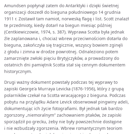
Amundsen popłynął zatem do Antarktyki i dzięki świetnej
organizacji doszedł do bieguna południowego 14 grudnia
1911 r. Zostawił tam namiot, norweską flagę i list. Scott znalazł
te przedmioty, kiedy dotarł na biegun miesiąc później
(Centkiewiczowie, 1974, s. 387). Wyprawa Scotta była jednak
źle zaplanowana i, chociaż wbrew przeciwnościom dotarła do
bieguna, zakończyła się tragicznie, wszyscy bowiem zginęli
z głodu i zimna w drodze powrotnej. Odnaleziono potem
zamarznięte zwłoki pięciu Brytyjczyków, a prowadzony do
ostatnich dni pamiętnik Scotta stał się cennym dokumentem
historycznym.
Drugi ważny dokument powstały podczas tej wyprawy to
zapiski George'a Murraya Levicka (1876-1956), który z grupą
polarników czekał na Scotta wracającego z bieguna. Podczas
pobytu na przylądku Adare Levick obserwował pingwiny adeli,
dokumentując ich życie fotografiami. Był jednak tak bardzo
zgorszony „niemoralnym” zachowaniem ptaków, że zapiski
sporządził po grecku, żeby nie były powszechnie dostępne
i nie wzbudzały zgorszenia. Wbrew romantycznym teoriom