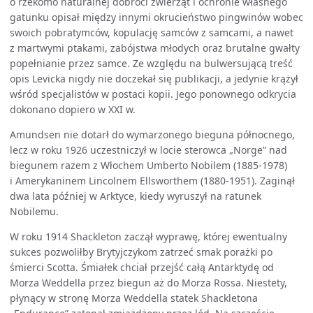
o rzekomo naturalnej dobroci zwierząt i ochronie własnego
gatunku opisał między innymi okrucieństwo pingwinów wobec
swoich pobratymców, kopulację samców z samcami, a nawet
z martwymi ptakami, zabójstwa młodych oraz brutalne gwałty
popełnianie przez samce. Ze względu na bulwersującą treść
opis Levicka nigdy nie doczekał się publikacji, a jedynie krążył
wśród specjalistów w postaci kopii. Jego ponownego odkrycia
dokonano dopiero w XXI w.
Amundsen nie dotarł do wymarzonego bieguna północnego,
lecz w roku 1926 uczestniczył w locie sterowca „Norge” nad
biegunem razem z Włochem Umberto Nobilem (1885-1978)
i Amerykaninem Lincolnem Ellsworthem (1880-1951). Zaginął
dwa lata później w Arktyce, kiedy wyruszył na ratunek
Nobilemu.
W roku 1914 Shackleton zaczął wyprawę, której ewentualny
sukces pozwoliłby Brytyjczykom zatrzeć smak porażki po
śmierci Scotta. Śmiałek chciał przejść całą Antarktydę od
Morza Weddella przez biegun aż do Morza Rossa. Niestety,
płynący w stronę Morza Weddella statek Shackletona