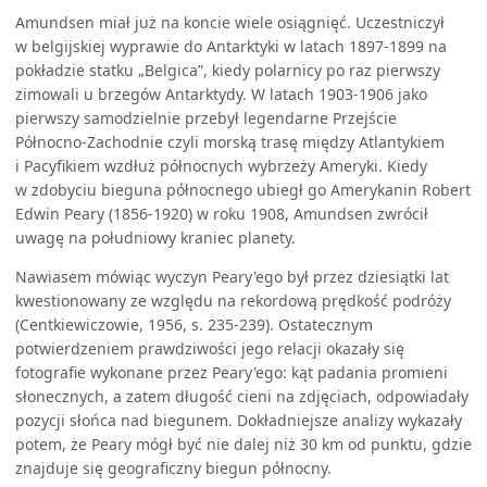
Amundsen miał już na koncie wiele osiągnięć. Uczestniczył
w belgijskiej wyprawie do Antarktyki w latach 1897-1899 na
pokładzie statku „Belgica”, kiedy polarnicy po raz pierwszy
zimowali u brzegów Antarktydy. W latach 1903-1906 jako
pierwszy samodzielnie przebył legendarne Przejście
Północno-Zachodnie czyli morską trasę między Atlantykiem
i Pacyfikiem wzdłuż północnych wybrzeży Ameryki. Kiedy
w zdobyciu bieguna północnego ubiegł go Amerykanin Robert
Edwin Peary (1856-1920) w roku 1908, Amundsen zwrócił
uwagę na południowy kraniec planety.
Nawiasem mówiąc wyczyn Peary'ego był przez dziesiątki lat
kwestionowany ze względu na rekordową prędkość podróży
(Centkiewiczowie, 1956, s. 235-239). Ostatecznym
potwierdzeniem prawdziwości jego relacji okazały się
fotografie wykonane przez Peary'ego: kąt padania promieni
słonecznych, a zatem długość cieni na zdjęciach, odpowiadały
pozycji słońca nad biegunem. Dokładniejsze analizy wykazały
potem, że Peary mógł być nie dalej niż 30 km od punktu, gdzie
znajduje się geograficzny biegun północny.