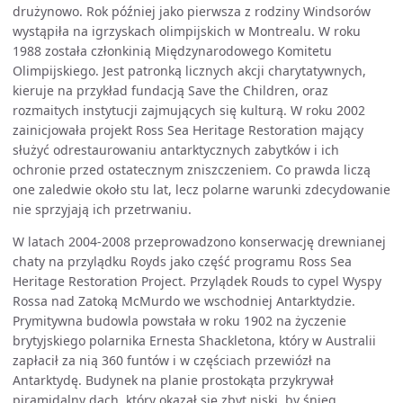
drużynowo. Rok później jako pierwsza z rodziny Windsorów
wystąpiła na igrzyskach olimpijskich w Montrealu. W roku
1988 została członkinią Międzynarodowego Komitetu
Olimpijskiego. Jest patronką licznych akcji charytatywnych,
kieruje na przykład fundacją Save the Children, oraz
rozmaitych instytucji zajmujących się kulturą. W roku 2002
zainicjowała projekt Ross Sea Heritage Restoration mający
służyć odrestaurowaniu antarktycznych zabytków i ich
ochronie przed ostatecznym zniszczeniem. Co prawda liczą
one zaledwie około stu lat, lecz polarne warunki zdecydowanie
nie sprzyjają ich przetrwaniu.
W latach 2004-2008 przeprowadzono konserwację drewnianej
chaty na przylądku Royds jako część programu Ross Sea
Heritage Restoration Project. Przylądek Rouds to cypel Wyspy
Rossa nad Zatoką McMurdo we wschodniej Antarktydzie.
Prymitywna budowla powstała w roku 1902 na życzenie
brytyjskiego polarnika Ernesta Shackletona, który w Australii
zapłacił za nią 360 funtów i w częściach przewiózł na
Antarktydę. Budynek na planie prostokąta przykrywał
piramidalny dach, który okazał się zbyt niski, by śnieg