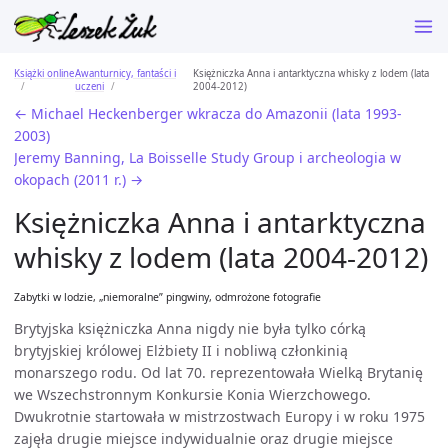
Książki online
Awanturnicy, fantaści i
Księżniczka Anna i antarktyczna whisky z lodem (lata
uczeni
2004-2012)
← Michael Heckenberger wkracza do Amazonii (lata 1993-
2003)
Jeremy Banning, La Boisselle Study Group i archeologia w
okopach (2011 r.) →
Księżniczka Anna i antarktyczna
whisky z lodem (lata 2004-2012)
Zabytki w lodzie, „niemoralne” pingwiny, odmrożone fotografie
Brytyjska księżniczka Anna nigdy nie była tylko córką
brytyjskiej królowej Elżbiety II i nobliwą członkinią
monarszego rodu. Od lat 70. reprezentowała Wielką Brytanię
we Wszechstronnym Konkursie Konia Wierzchowego.
Dwukrotnie startowała w mistrzostwach Europy i w roku 1975
zajęła drugie miejsce indywidualnie oraz drugie miejsce