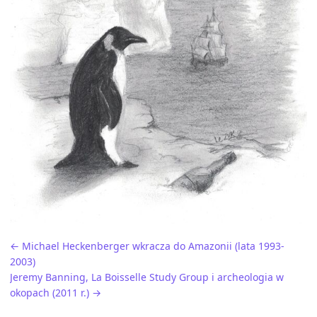
← Michael Heckenberger wkracza do Amazonii (lata 1993-
2003)
Jeremy Banning, La Boisselle Study Group i archeologia w
okopach (2011 r.) →