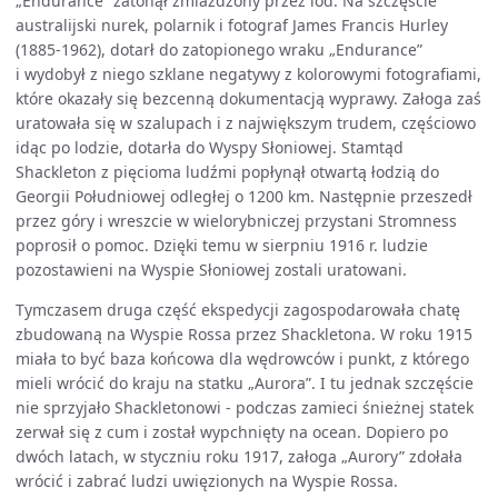
„Endurance” zatonął zmiażdżony przez lód. Na szczęście
australijski nurek, polarnik i fotograf James Francis Hurley
(1885-1962), dotarł do zatopionego wraku „Endurance”
i wydobył z niego szklane negatywy z kolorowymi fotografiami,
które okazały się bezcenną dokumentacją wyprawy. Załoga zaś
uratowała się w szalupach i z największym trudem, częściowo
idąc po lodzie, dotarła do Wyspy Słoniowej. Stamtąd
Shackleton z pięcioma ludźmi popłynął otwartą łodzią do
Georgii Południowej odległej o 1200 km. Następnie przeszedł
przez góry i wreszcie w wielorybniczej przystani Stromness
poprosił o pomoc. Dzięki temu w sierpniu 1916 r. ludzie
pozostawieni na Wyspie Słoniowej zostali uratowani.
Tymczasem druga część ekspedycji zagospodarowała chatę
zbudowaną na Wyspie Rossa przez Shackletona. W roku 1915
miała to być baza końcowa dla wędrowców i punkt, z którego
mieli wrócić do kraju na statku „Aurora”. I tu jednak szczęście
nie sprzyjało Shackletonowi - podczas zamieci śnieżnej statek
zerwał się z cum i został wypchnięty na ocean. Dopiero po
dwóch latach, w styczniu roku 1917, załoga „Aurory” zdołała
wrócić i zabrać ludzi uwięzionych na Wyspie Rossa.