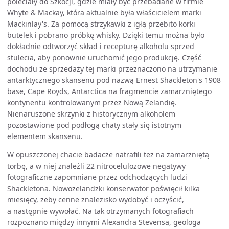
poleciały do Szkocji, gdzie miały być przebadane w firmie
Whyte & Mackay, która aktualnie była właścicielem marki
Mackinlay's. Za pomocą strzykawki z igłą przebito korki
butelek i pobrano próbkę whisky. Dzięki temu można było
dokładnie odtworzyć skład i recepturę alkoholu sprzed
stulecia, aby ponownie uruchomić jego produkcję. Część
dochodu ze sprzedaży tej marki przeznaczono na utrzymanie
antarktycznego skansenu pod nazwą Ernest Shackleton's 1908
base, Cape Royds, Antarctica na fragmencie zamarzniętego
kontynentu kontrolowanym przez Nową Zelandię.
Nienaruszone skrzynki z historycznym alkoholem
pozostawione pod podłogą chaty stały się istotnym
elementem skansenu.
W opuszczonej chacie badacze natrafili też na zamarzniętą
torbę, a w niej znaleźli 22 nitrocelulozowe negatywy
fotograficzne zapomniane przez odchodzących ludzi
Shackletona. Nowozelandzki konserwator poświęcił kilka
miesięcy, żeby cenne znalezisko wydobyć i oczyścić,
a następnie wywołać. Na tak otrzymanych fotografiach
rozpoznano między innymi Alexandra Stevensa, geologa