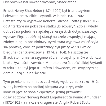
i kierownika naukowego wyprawy Shackletona.
Ernest Henry Shackleton (1874-1922) był Irlandczykiem
i obywatelem Wielkiej Brytanii. W latach 1901-1902
uczestniczył w wyprawie Roberta Falcona Scotta (1868-1912)
do Antarktyki na pokładzie statku „Discovery”. Zdołali wtedy
dotrzeć na południe najdalej ze wszystkich dotychczasowych
wypraw. Pięć lat później stanął na czele ekspedycji mającej
zdobyć biegun południowy. Ryzykowna wyprawa zakończyła
się porażką, chociaż podróżnicy byli już tylko 189 km od
bieguna (Centkiewiczowie, 1974, s. 164). Na szczęście
Shackleton umiał zrezygnować z ambitnych planów w obliczu
braku żywności i zawrócił. Mimo to powrót do Wielkiej Brytanii
w roku 1909 był jego triumfem i dowodem, że Brytyjczycy są
dominującą siłą na świecie.
Tym przekonaniem nieco zachwiały wydarzenia z roku 1912.
Wtedy bowiem na podbój bieguna wyruszyły dwie
konkurujące ze sobą ekspedycje. Jedną prowadził
doświadczony Norweg Roald Engelbregt Gravning Amundsen
(1872-1928), a na czele drugiej stał Anglik Robert Scott.