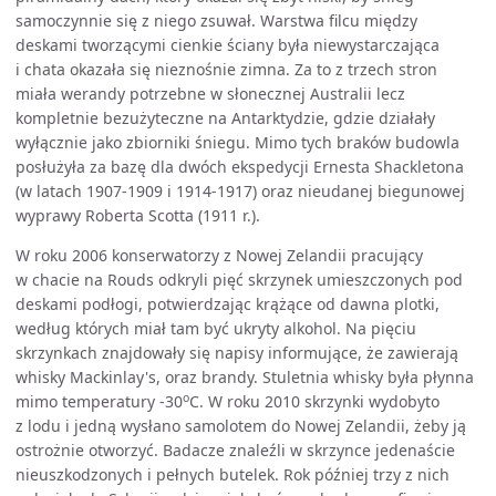
samoczynnie się z niego zsuwał. Warstwa filcu między
deskami tworzącymi cienkie ściany była niewystarczająca
i chata okazała się nieznośnie zimna. Za to z trzech stron
miała werandy potrzebne w słonecznej Australii lecz
kompletnie bezużyteczne na Antarktydzie, gdzie działały
wyłącznie jako zbiorniki śniegu. Mimo tych braków budowla
posłużyła za bazę dla dwóch ekspedycji Ernesta Shackletona
(w latach 1907-1909 i 1914-1917) oraz nieudanej biegunowej
wyprawy Roberta Scotta (1911 r.).
W roku 2006 konserwatorzy z Nowej Zelandii pracujący
w chacie na Rouds odkryli pięć skrzynek umieszczonych pod
deskami podłogi, potwierdzając krążące od dawna plotki,
według których miał tam być ukryty alkohol. Na pięciu
skrzynkach znajdowały się napisy informujące, że zawierają
whisky Mackinlay's, oraz brandy. Stuletnia whisky była płynna
o
mimo temperatury -30
C. W roku 2010 skrzynki wydobyto
z lodu i jedną wysłano samolotem do Nowej Zelandii, żeby ją
ostrożnie otworzyć. Badacze znaleźli w skrzynce jedenaście
nieuszkodzonych i pełnych butelek. Rok później trzy z nich