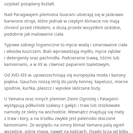
uzyskać pożądany kształt.
Nad Paragwajem plemiona Guarani ubierają się w jaskrawo
barwione stroje, które jednak w ciepłym klimacie nie mają
chronić przed chłodem, a służą przede wszystkim ozdobie,
podobnie jak malowanie ciała.
Typowe zabiegi higieniczne to mycie wodą i smarowanie ciała
i włosów łuszczem. Biali wprowadzają mydło, mycie zębów
i detergenty oraz pachnidła. Podcieranie trawą, liśćmi lub
kamieniami, a w XX w. również papierem toaletowym.
Od XVII-XIX w. upowszechniają się europejska moda i kanony
piękna. Gauchos noszą strój do jazdy konnej: kapelusz, mocne
spodnie, kurtka, płaszcz i wysokie skórzane buty.
U Yamana oraz innych plemion Ziemi Ognistej i Patagonii
występują półkuliste szałasy z gałęzi i traw lub stożkowate
namioty ze skóry na wschodzie. Wewnątrz znajdują się maty
z traw i kory, a na środku zwykle jest palenisko otoczone
kamieniami. Ze względu na zimny klimat Yamana palą ogień
wszędzie, gdzie mogą, nawet na łodziach. Osady liczą od kilku