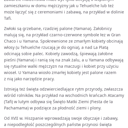
zamieszkaniu w domu mężczyzny jak u Tehuelche lub też
może łączyć się z ceremoniami i zabawą, na przykład w dolinie
Tafi.
Zwłoki są grzebane, rzadziej palone (Yamana). Żałobnicy
malują się, na przykład czarno-czerwone symbole łez w Gran
Chaco i u Yamana. Spokrewnione ze zmarłym kobiety obcinają
włosy (u Tehuelche rzucają je do ognia), a nad La Platą
odcinają sobie palec. Kobiety zawodzą, śpiewają żałobne
pieśni (Yamana) i ranią się na znak żalu, a u Yamana odbywają
się rytualne walki mężczyzn na maczugi i kobiet przy użyciu
wioseł. U Yamana wiosło zmarłej kobiety jest palone razem
z nią jako narzędzie pracy.
Istnieją też święta odzwierciedlające rytm przyrody, zwłaszcza
wśród rolników. Na przykład na wschodnich krańcach Atacamy
(Tafi) w lutym odbywa się Święto Matki Ziemi (Fiesta de la
Pachamama) w podzięce za płodność ziemi i plony.
Od XVII w. Hiszpanie wprowadzają swoje obyczaje i zabawy,
a niepodległość poszczególnych państw przynosi święta