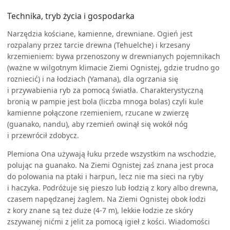
Technika, tryb życia i gospodarka
Narzędzia kościane, kamienne, drewniane. Ogień jest
rozpalany przez tarcie drewna (Tehuelche) i krzesany
krzemieniem: bywa przenoszony w drewnianych pojemnikach
(ważne w wilgotnym klimacie Ziemi Ognistej, gdzie trudno go
rozniecić) i na łodziach (Yamana), dla ogrzania się
i przywabienia ryb za pomocą światła. Charakterystyczną
bronią w pampie jest bola (liczba mnoga bolas) czyli kule
kamienne połączone rzemieniem, rzucane w zwierzę
(guanako, nandu), aby rzemień owinął się wokół nóg
i przewrócił zdobycz.
Plemiona Ona używają łuku przede wszystkim na wschodzie,
polując na guanako. Na Ziemi Ognistej zaś znana jest proca
do polowania na ptaki i harpun, lecz nie ma sieci na ryby
i haczyka. Podróżuje się pieszo lub łodzią z kory albo drewna,
czasem napędzanej żaglem. Na Ziemi Ognistej obok łodzi
z kory znane są też duże (4-7 m), lekkie łodzie ze skóry
zszywanej nićmi z jelit za pomocą igieł z kości. Wiadomości