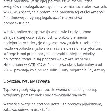
przez państwo). W drugiej połowie XX w. rośnie liczba
związków niezalegalizowanych, lecz w miastach tolerowanych.
W XXI w. Argentyna a potem inne państwa tej części Ameryki
Południowej zaczynają legalizować małżeństwa
homoseksualne.
Władzę polityczną sprawują wodzowie i rady złożone
z najbardziej doświadczonych członków plemienia
podejmujących decyzje dotyczące wszystkich. U Tehuelche
każda wspólnota myśliwska ma ściśle określone terytorium,
którego broni przed obcymi. Zaczątki silniejszej władzy
politycznej formują się podczas walk z Araukanami i
Hiszpanami w XVIII-XIX w. Potem trwa okres kolonialny a od
XIX w. powstają kolejne republiki, junty, oligarchie i dyktatury.
Obyczaje, rytuały i święta
Typowe rytuały wiążące: pozdrowienia uniesioną dłonią,
wzajemny poczęstunek i obdarowywanie się ludzi.
Wszystkie okazje są czczone ucztą i zbiorowym pijaństwem,
zabawą, śpiewem oraz tańcem.