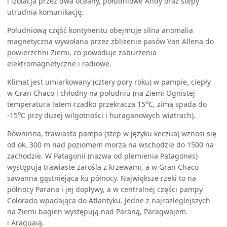
i izolacja przez dwa oceany, południowe Andy oraz stepy
utrudnia komunikację.
Południową część kontynentu obejmuje silna anomalia
magnetyczna wywołana przez zbliżenie pasów Van Allena do
powierzchni Ziemi, co powoduje zaburzenia
elektromagnetyczne i radiowe.
Klimat jest umiarkowany (cztery pory roku) w pampie, ciepły
w Gran Chaco i chłodny na południu (na Ziemi Ognistej
o
temperatura latem rzadko przekracza 15
C, zimą spada do
o
-15
C przy dużej wilgotności i huraganowych wiatrach).
Równinna, trawiasta pampa (step w języku keczua) wznosi się
od ok. 300 m nad poziomem morza na wschodzie do 1500 na
zachodzie. W Patagonii (nazwa od plemienia Patagones)
występują trawiaste zarośla z krzewami, a w Gran Chaco
sawanna gęstniejąca ku północy. Największe rzeki to na
północy Parana i jej dopływy, a w centralnej części pampy
Colorado wpadająca do Atlantyku. Jedne z najrozleglejszych
na Ziemi bagien występują nad Paraną, Paragwajem
i Araguaią.