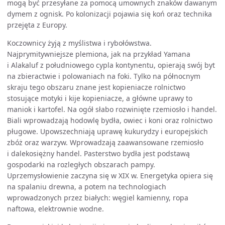
mogą być przesyłane za pomocą umownych znaków dawanym
dymem z ognisk. Po kolonizacji pojawia się koń oraz technika
przejęta z Europy.
Koczownicy żyją z myślistwa i rybołówstwa.
Najprymitywniejsze plemiona, jak na przykład Yamana
i Alakaluf z południowego cypla kontynentu, opierają swój byt
na zbieractwie i polowaniach na foki. Tylko na północnym
skraju tego obszaru znane jest kopieniacze rolnictwo
stosujące motyki i kije kopieniacze, a główne uprawy to
maniok i kartofel. Na ogół słabo rozwinięte rzemiosło i handel.
Biali wprowadzają hodowlę bydła, owiec i koni oraz rolnictwo
pługowe. Upowszechniają uprawę kukurydzy i europejskich
zbóż oraz warzyw. Wprowadzają zaawansowane rzemiosło
i dalekosiężny handel. Pasterstwo bydła jest podstawą
gospodarki na rozległych obszarach pampy.
Uprzemysłowienie zaczyna się w XIX w. Energetyka opiera się
na spalaniu drewna, a potem na technologiach
wprowadzonych przez białych: węgiel kamienny, ropa
naftowa, elektrownie wodne.