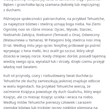
Bęben i grzechotka łączą szamana (kobietę lub mężczyznę)
z duchami.
Późniejsze społeczności patriarchalne, na przykład Tehuelche,
za najwyższe bóstwo i stwórcę uznają boga nieba. Na Ziemi
Ognistej nosi on różne imiona: Ojciec, Wysoki, Starzec,
Niebiański Zabójca, Niebianin (Temaukl u Ona), Odwieczny
(Watauinewa u Yamana). W Patagonii bóg stwórca nosi imię
El-lal. Według mitu jego ojciec Nosjthej próbował go pożreć
wyrywając z łona matki, lecz ocalił go szczur, który ukrył
dziecko w swojej norze. Kiedy chłopiec dorósł, posiadł tajemną
wiedzę swego ojca, wynalazł łuk i strzały, dzięki czemu przejął
władzę nad światem.
Kult sił przyrody, czary i rozbudowany świat duchów (u
Tehuelche złe duchy zamieszkują jaskinie) znajduje odbicie
w wielu legendach. Na przykład Tehuelche wierzą, że
zaćmienie Księżyca powoduje zły duch Gualichu, który więzi
Księżyc, ale co miesiąc Księżyc ucieka i wraca na niebo.
Według mitów Tehuelche pierwszy człowiek i zarazem
ziemskie bóstwo lub trickster (przez niektóre plemiona na