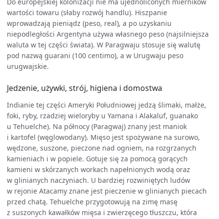
Do europejskiej kolonizacji nie ma ujednoliconych mierników
wartości towaru (słaby rozwój handlu). Hiszpanie
wprowadzają pieniądz (peso, real), a po uzyskaniu
niepodległości Argentyna używa własnego peso (najsilniejsza
waluta w tej części świata). W Paragwaju stosuje się walutę
pod nazwą guarani (100 centimo), a w Urugwaju peso
urugwajskie.
Jedzenie, używki, strój, higiena i domostwa
Indianie tej części Ameryki Południowej jedzą ślimaki, małże,
foki, ryby, rzadziej wieloryby u Yamana i Alakaluf, guanako
u Tehuelche). Na północy (Paragwaj) znany jest maniok
i kartofel (węglowodany). Mięso jest spożywane na surowo,
wędzone, suszone, pieczone nad ogniem, na rozgrzanych
kamieniach i w popiele. Gotuje się za pomocą gorących
kamieni w skórzanych workach napełnionych wodą oraz
w glinianych naczyniach. U bardziej rozwiniętych ludów
w rejonie Atacamy znane jest pieczenie w glinianych piecach
przed chatą. Tehuelche przygotowują na zimę masę
z suszonych kawałków mięsa i zwierzęcego tłuszczu, która