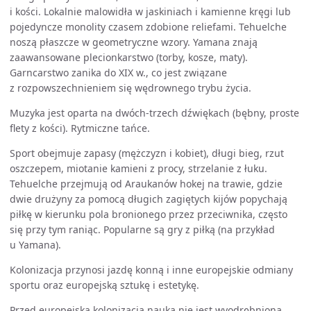
i kości. Lokalnie malowidła w jaskiniach i kamienne kręgi lub
pojedyncze monolity czasem zdobione reliefami. Tehuelche
noszą płaszcze w geometryczne wzory. Yamana znają
zaawansowane plecionkarstwo (torby, kosze, maty).
Garncarstwo zanika do XIX w., co jest związane
z rozpowszechnieniem się wędrownego trybu życia.
Muzyka jest oparta na dwóch-trzech dźwiękach (bębny, proste
flety z kości). Rytmiczne tańce.
Sport obejmuje zapasy (mężczyzn i kobiet), długi bieg, rzut
oszczepem, miotanie kamieni z procy, strzelanie z łuku.
Tehuelche przejmują od Araukanów hokej na trawie, gdzie
dwie drużyny za pomocą długich zagiętych kijów popychają
piłkę w kierunku pola bronionego przez przeciwnika, często
się przy tym raniąc. Popularne są gry z piłką (na przykład
u Yamana).
Kolonizacja przynosi jazdę konną i inne europejskie odmiany
sportu oraz europejską sztukę i estetykę.
Przed europejską kolonizacją nauka nie jest wyodrębnioną