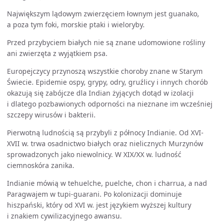
Największym lądowym zwierzęciem łownym jest guanako,
a poza tym foki, morskie ptaki i wieloryby.
Przed przybyciem białych nie są znane udomowione rośliny
ani zwierzęta z wyjątkiem psa.
Europejczycy przynoszą wszystkie choroby znane w Starym
Świecie. Epidemie ospy, grypy, odry, gruźlicy i innych chorób
okazują się zabójcze dla Indian żyjących dotąd w izolacji
i dlatego pozbawionych odporności na nieznane im wcześniej
szczepy wirusów i bakterii.
Pierwotną ludnością są przybyli z północy Indianie. Od XVI-
XVII w. trwa osadnictwo białych oraz nielicznych Murzynów
sprowadzonych jako niewolnicy. W XIX/XX w. ludność
ciemnoskóra zanika.
Indianie mówią w tehuelche, puelche, chon i charrua, a nad
Paragwajem w tupi-guarani. Po kolonizacji dominuje
hiszpański, który od XVI w. jest językiem wyższej kultury
i znakiem cywilizacyjnego awansu.