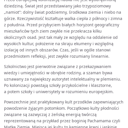
dziedziną. Świat jest przedstawiany jako trzypoziomowy
„namiot”: dolny świat podziemny, środkowa ziemia i niebo na
górze. Rzeczywistość kształtuje walka ciepła z północy i zimna
z południa. Przed przybyciem białych horyzont geograficzny
mieszkańców tych ziem zwykle nie przekracza kilku
okolicznych osad. Jest tak mały ze względu na oddalenie od
wysokich kultur, położenie na skraju ekumeny i względną
izolację od innych obszarów. Czas, jeśli w ogóle stanowi
przedmiotem refleksji, jest zwykle rozumiany linearnie.
Szkolnictwo jest pierwotnie związane z przekazywaniem
wiedzy i umiejętności w obrębie rodziny, a szaman bywa
uznawany za największy autorytet intelektualny w plemieniu.
Po kolonizacji powstają szkoły przykościelne i klasztorne,
a potem szkoły i uniwersytety w rozumieniu europejskim.
Powszechnie jest praktykowany kult przodków zapewniających
powodzenie żyjącym potomkom. Początkowo kulty płodności
związane są zazwyczaj z żeńską energią twórczą
reprezentowaną na przykład przez boginię Pachamama czyli
Matkę Ziemię. Miejsca jej kultu to kamienne kręgi i jaskinie.