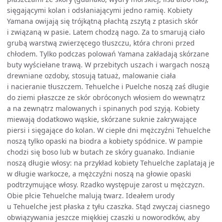
sięgającymi kolan i odsłaniającymi jedno ramię. Kobiety
Yamana owijają się trójkątną płachtą zszytą z ptasich skór
i związaną w pasie. Latem chodzą nago. Za to smarują ciało
grubą warstwą zwierzęcego tłuszczu, która chroni przed
chłodem. Tylko podczas polowań Yamana zakładają skórzane
buty wyściełane trawą. W przebitych uszach i wargach noszą
drewniane ozdoby, stosują tatuaż, malowanie ciała
i nacieranie tłuszczem. Tehuelche i Puelche noszą zaś długie
do ziemi płaszcze ze skór obróconych włosiem do wewnątrz
a na zewnątrz malowanych i spinanych pod szyją. Kobiety
miewają dodatkowo wąskie, skórzane suknie zakrywające
piersi i sięgające do kolan. W ciepłe dni mężczyźni Tehuelche
noszą tylko opaski na biodra a kobiety spódnice. W pampie
chodzi się boso lub w butach ze skóry guanako. Indianie
noszą długie włosy: na przykład kobiety Tehuelche zaplatają je
w długie warkocze, a mężczyźni noszą na głowie opaski
podtrzymujące włosy. Rzadko występuje zarost u mężczyzn.
Obie płcie Tehuelche malują twarz. Ideałem urody
u Tehuelche jest płaska z tyłu czaszka. Stąd zwyczaj ciasnego
obwiązywania jeszcze miękkiej czaszki u noworodków, aby