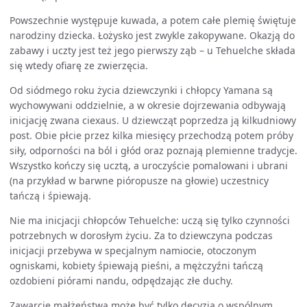
Powszechnie występuje kuwada, a potem całe plemię świętuje
narodziny dziecka. Łożysko jest zwykle zakopywane. Okazją do
zabawy i uczty jest też jego pierwszy ząb – u Tehuelche składa
się wtedy ofiarę ze zwierzęcia.
Od siódmego roku życia dziewczynki i chłopcy Yamana są
wychowywani oddzielnie, a w okresie dojrzewania odbywają
inicjację zwana ciexaus. U dziewcząt poprzedza ją kilkudniowy
post. Obie płcie przez kilka miesięcy przechodzą potem próby
siły, odporności na ból i głód oraz poznają plemienne tradycje.
Wszystko kończy się ucztą, a uroczyście pomalowani i ubrani
(na przykład w barwne pióropusze na głowie) uczestnicy
tańczą i śpiewają.
Nie ma inicjacji chłopców Tehuelche: uczą się tylko czynności
potrzebnych w dorosłym życiu. Za to dziewczyna podczas
inicjacji przebywa w specjalnym namiocie, otoczonym
ogniskami, kobiety śpiewają pieśni, a mężczyźni tańczą
ozdobieni piórami nandu, odpędzając złe duchy.
Zawarcie małżeństwa może być tylko decyzją o wspólnym