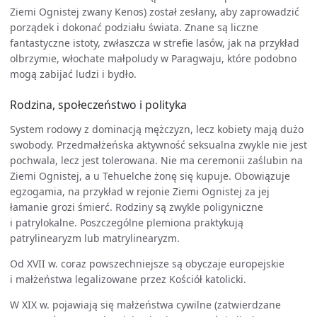
Ziemi Ognistej zwany Kenos) został zesłany, aby zaprowadzić
porządek i dokonać podziału świata. Znane są liczne
fantastyczne istoty, zwłaszcza w strefie lasów, jak na przykład
olbrzymie, włochate małpoludy w Paragwaju, które podobno
mogą zabijać ludzi i bydło.
Rodzina, społeczeństwo i polityka
System rodowy z dominacją mężczyzn, lecz kobiety mają dużo
swobody. Przedmałżeńska aktywność seksualna zwykle nie jest
pochwala, lecz jest tolerowana. Nie ma ceremonii zaślubin na
Ziemi Ognistej, a u Tehuelche żonę się kupuje. Obowiązuje
egzogamia, na przykład w rejonie Ziemi Ognistej za jej
łamanie grozi śmierć. Rodziny są zwykle poligyniczne
i patrylokalne. Poszczególne plemiona praktykują
patrylinearyzm lub matrylinearyzm.
Od XVII w. coraz powszechniejsze są obyczaje europejskie
i małżeństwa legalizowane przez Kościół katolicki.
W XIX w. pojawiają się małżeństwa cywilne (zatwierdzane