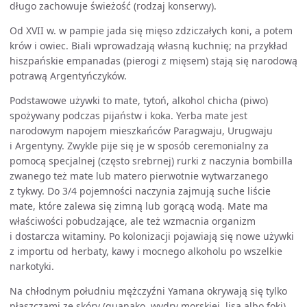
długo zachowuje świeżość (rodzaj konserwy).
Od XVII w. w pampie jada się mięso zdziczałych koni, a potem
krów i owiec. Biali wprowadzają własną kuchnię; na przykład
hiszpańskie empanadas (pierogi z mięsem) stają się narodową
potrawą Argentyńczyków.
Podstawowe używki to mate, tytoń, alkohol chicha (piwo)
spożywany podczas pijaństw i koka. Yerba mate jest
narodowym napojem mieszkańców Paragwaju, Urugwaju
i Argentyny. Zwykle pije się je w sposób ceremonialny za
pomocą specjalnej (często srebrnej) rurki z naczynia bombilla
zwanego też mate lub matero pierwotnie wytwarzanego
z tykwy. Do 3/4 pojemności naczynia zajmują suche liście
mate, które zalewa się zimną lub gorącą wodą. Mate ma
właściwości pobudzające, ale też wzmacnia organizm
i dostarcza witaminy. Po kolonizacji pojawiają się nowe używki
z importu od herbaty, kawy i mocnego alkoholu po wszelkie
narkotyki.
Na chłodnym południu mężczyźni Yamana okrywają się tylko
płaszczami ze skóry (guanako, wydry morskiej, lisa albo foki),