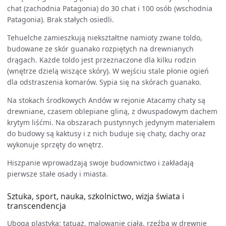
chat (zachodnia Patagonia) do 30 chat i 100 osób (wschodnia
Patagonia). Brak stałych osiedli.
Tehuelche zamieszkują niekształtne namioty zwane toldo,
budowane ze skór guanako rozpiętych na drewnianych
drągach. Każde toldo jest przeznaczone dla kilku rodzin
(wnętrze dzielą wiszące skóry). W wejściu stale płonie ogień
dla odstraszenia komarów. Sypia się na skórach guanako.
Na stokach środkowych Andów w rejonie Atacamy chaty są
drewniane, czasem oblepiane gliną, z dwuspadowym dachem
krytym liśćmi. Na obszarach pustynnych jedynym materiałem
do budowy są kaktusy i z nich buduje się chaty, dachy oraz
wykonuje sprzęty do wnętrz.
Hiszpanie wprowadzają swoje budownictwo i zakładają
pierwsze stałe osady i miasta.
Sztuka, sport, nauka, szkolnictwo, wizja świata i
transcendencja
Uboga plastyka: tatuaż, malowanie ciała, rzeźba w drewnie