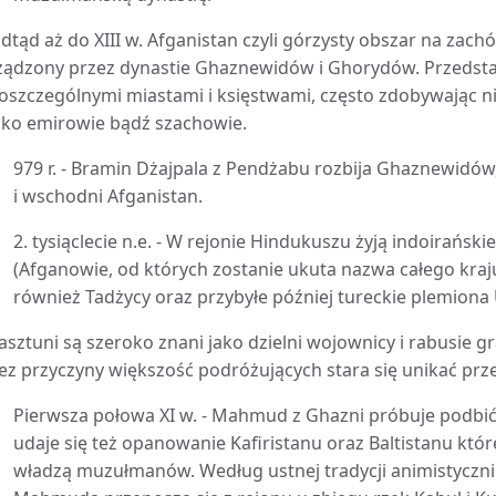
dtąd aż do XIII w. Afganistan czyli górzysty obszar na zachó
ządzony przez dynastie Ghaznewidów i Ghorydów. Przedsta
oszczególnymi miastami i księstwami, często zdobywając n
ako emirowie bądź szachowie.
979 r. - Bramin Dżajpala z Pendżabu rozbija Ghaznewidów
i wschodni Afganistan.
2. tysiąclecie n.e. - W rejonie Hindukuszu żyją indoirańsk
(Afganowie, od których zostanie ukuta nazwa całego kraj
również Tadżycy oraz przybyłe później tureckie plemion
asztuni są szeroko znani jako dzielni wojownicy i rabusie g
ez przyczyny większość podróżujących stara się unikać prze
Pierwsza połowa XI w. - Mahmud z Ghazni próbuje podbić K
udaje się też opanowanie Kafiristanu oraz Baltistanu któr
władzą muzułmanów. Według ustnej tradycji animistyczni