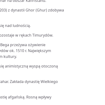
nar na obszar Kafiristanu.
1203) z dynastii Ghor (Ghur) zdobywa
się nad ludnością.
 pozostaje w rękach Timurydów.
 Bega przeżywa ożywienie
ydów ok. 1510 r. Największym
m kultury.
je się animistyczną wyspą otoczoną
dahar. Zakłada dynastię Wielkiego
nastię afgańską. Rosną wpływy