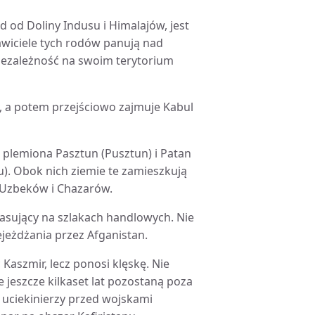
d od Doliny Indusu i Himalajów, jest
wiciele tych rodów panują nad
iezależność na swoim terytorium
, a potem przejściowo zajmuje Kabul
ie plemiona Pasztun (Pusztun) i Patan
u). Obok nich ziemie te zamieszkują
a Uzbeków i Chazarów.
rasujący na szlakach handlowych. Nie
jeżdżania przez Afganistan.
aszmir, lecz ponosi klęskę. Nie
e jeszcze kilkaset lat pozostaną poza
 uciekinierzy przed wojskami