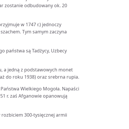
har zostanie odbudowany ok. 20
rzyjmuje w 1747 r.) jednoczy
ię szachem. Tym samym zaczyna
o państwa są Tadżycy, Uzbecy
lu, a jedną z podstawowych monet
 aż do roku 1938) oraz srebrna rupia.
do Państwa Wielkiego Mogoła. Napaści
1751 r. zaś Afganowie opanowują
y rozbiciem 300-tysięcznej armii