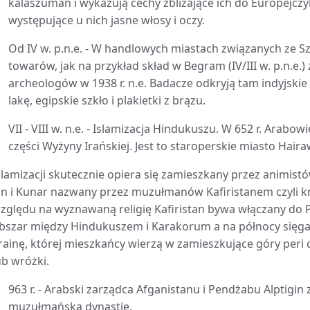
kalaszuman i wykazują cechy zbliżające ich do Europejczy
występujące u nich jasne włosy i oczy.
Od IV w. p.n.e. - W handlowych miastach związanych ze 
towarów, jak na przykład skład w Begram (IV/III w. p.n.e.)
archeologów w 1938 r. n.e. Badacze odkryją tam indyjskie 
lakę, egipskie szkło i plakietki z brązu.
VII - VIII w. n.e. - Islamizacja Hindukuszu. W 652 r. Arab
części Wyżyny Irańskiej. Jest to staroperskie miasto Hai
slamizacji skutecznie opiera się zamieszkany przez animistó
in i Kunar nazwany przez muzułmanów Kafiristanem czyli k
zględu na wyznawaną religię Kafiristan bywa włączany do 
bszar między Hindukuszem i Karakorum a na północy sięga
rainę, której mieszkańcy wierzą w zamieszkujące góry peri 
ub wróżki.
963 r. - Arabski zarządca Afganistanu i Pendżabu Alptigin
muzułmańską dynastię.