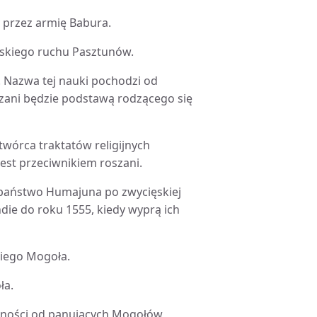
y przez armię Babura.
olskiego ruchu Pasztunów.
 Nazwa tej nauki pochodzi od
oszani będzie podstawą rodzącego się
twórca traktatów religijnych
Jest przeciwnikiem roszani.
e państwo Humajuna po zwycięskiej
ie do roku 1555, kiedy wyprą ich
lkiego Mogoła.
ła.
ębności od panujących Mogołów