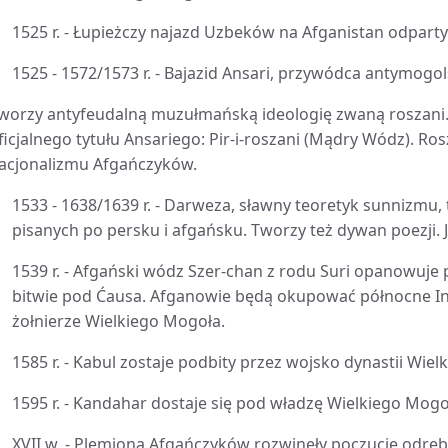
1525 r. - Łupieżczy najazd Uzbeków na Afganistan odpart
1525 - 1572/1573 r. - Bajazid Ansari, przywódca antymog
worzy antyfeudalną muzułmańską ideologię zwaną roszani.
ficjalnego tytułu Ansariego: Pir-i-roszani (Mądry Wódz). R
acjonalizmu Afgańczyków.
1533 - 1638/1639 r. - Darweza, sławny teoretyk sunnizmu, 
pisanych po persku i afgańsku. Tworzy też dywan poezji. 
1539 r. - Afgański wódz Szer-chan z rodu Suri opanowuj
bitwie pod Ćausa. Afganowie będą okupować północne Ind
żołnierze Wielkiego Mogoła.
1585 r. - Kabul zostaje podbity przez wojsko dynastii Wie
1595 r. - Kandahar dostaje się pod władzę Wielkiego Mogo
XVII w. - Plemiona Afgańczyków rozwinęły poczucie odr