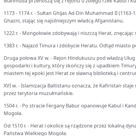
Mahmuda przenoszą się z rejonu u zbiegu rzek Kabul i Ku
1173 - 1174 r. - Sułtan Ghijas Ad-Din Muhammad II (1163-
Ghazni, stając się najsilniejszym władcą Afganistanu.
1222 r. - Mongołowie zdobywają i niszczą Herat, znęcając 
1383 r. - Najazd Timura i zdobycie Heratu. Odtąd miasto
Druga połowa XV w. - Rejon Hindukuszu pod władzą Uług
gospodarki i kultury, który skończy się z upadkiem Timur
miastem tej epoki jest Herat ze sławną biblioteką i centru
XVI w. - Islamizacja Baltistanu oznacza, że Kafiristan sta
przez terytoria muzułmańskie.
1504 r. - Po stracie Fergany Babur opanowuje Kabul i Kan
Mogoła.
Od 1510 r. - Herat i okolice są rządzone przez lokalną dy
Państwa Wielkiego Mogoła.