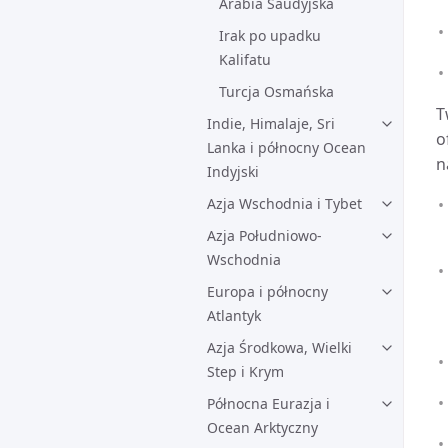
Arabia Saudyjska
Irak po upadku
Kalifatu
Turcja Osmańska
T
Indie, Himalaje, Sri
o
Lanka i północny Ocean
n
Indyjski
Azja Wschodnia i Tybet
Azja Południowo-
Wschodnia
Europa i północny
Atlantyk
Azja Środkowa, Wielki
Step i Krym
Północna Eurazja i
Ocean Arktyczny