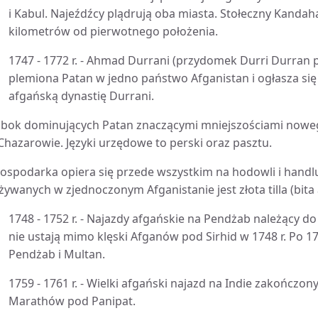
i Kabul. Najeźdźcy plądrują oba miasta. Stołeczny Kanda
kilometrów od pierwotnego położenia.
1747 - 1772 r. - Ahmad Durrani (przydomek Durri Durran p
plemiona Patan w jedno państwo Afganistan i ogłasza s
afgańską dynastię Durrani.
bok dominujących Patan znaczącymi mniejszościami noweg
 Chazarowie. Języki urzędowe to perski oraz pasztu.
ospodarka opiera się przede wszystkim na hodowli i hand
żywanych w zjednoczonym Afganistanie jest złota tilla (bita
1748 - 1752 r. - Najazdy afgańskie na Pendżab należący 
nie ustają mimo klęski Afganów pod Sirhid w 1748 r. Po 
Pendżab i Multan.
1759 - 1761 r. - Wielki afgański najazd na Indie zakończon
Marathów pod Panipat.