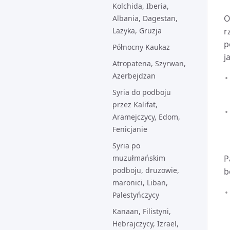
Kolchida, Iberia,
O
Albania, Dagestan,
Lazyka, Gruzja
r
p
Północny Kaukaz
j
Atropatena, Szyrwan,
Azerbejdżan
Syria do podboju
przez Kalifat,
Aramejczycy, Edom,
Fenicjanie
Syria po
muzułmańskim
P
podboju, druzowie,
b
maronici, Liban,
Palestyńczycy
Kanaan, Filistyni,
Hebrajczycy, Izrael,