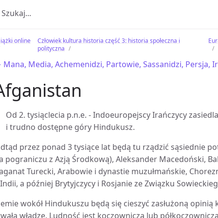
iążki online
Człowiek kultura historia część 3: historia społeczna i
Eur
polityczna
 Mana, Media, Achemenidzi, Partowie, Sassanidzi, Persja, I
Afganistan
Od 2. tysiąclecia p.n.e. - Indoeuropejscy Irańczycy zasied
i trudno dostępne góry Hindukusz.
dtąd przez ponad 3 tysiące lat będą tu rządzić sąsiednie p
a pograniczu z Azją Środkową), Aleksander Macedoński, Bak
aganat Turecki, Arabowie i dynastie muzułmańskie, Chore
 Indii, a później Brytyjczycy i Rosjanie ze Związku Sowieckieg
iemie wokół Hindukuszu będą się cieszyć zasłużoną opinią k
rwałą władzę. Ludność jest koczownicza lub półkoczownicza