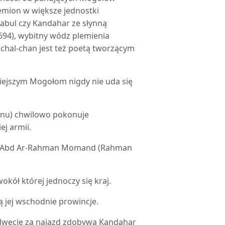
plemion w większe jednostki
Kabul czy Kandahar ze słynną
694), wybitny wódz plemienia
hal-chan jest też poetą tworzącym
niejszym Mogołom nigdy nie uda się
tanu) chwilowo pokonuje
j armii.
ski Abd Ar-Rahman Momand (Rahman
okół której jednoczy się kraj.
ą jej wschodnie prowincje.
 odwecie za najazd zdobywa Kandahar