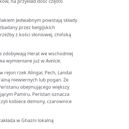
ków, na przykład dość często
Szlakiem Jedwabnym powstają składy
 zbadany przez belgijskich
rzeźby z kości słoniowej, chińską
owie zdobywają Herat we wschodniej
rawa wymieniane już w
Aveście
.
w rejon rzek Alingar, Pech, Landai
rainą niewiernych lub pogan. Ze
Peristanu obejmującego większy
jącym Pamiru. Peristan oznacza
czyli kobiece demony, czarownice
 zakłada w Ghazni lokalną