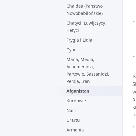
Chaldea (Państwo
Nowobabilońskie)
Chatyci, Luwijczycy,
Hetyci
Frygia i Lidia
Cypr
Mana, Media,
Achemenidzi,
Partowie, Sassanidzi,
I
Persja, Iran
S
Afganistan
w
o
Kurdowie
k
Nairi
l
Urartu
Armenia