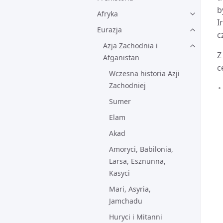
b
Afryka
I
Eurazja
c
Azja Zachodnia i
Z
Afganistan
c
Wczesna historia Azji
Zachodniej
Sumer
Elam
Akad
Amoryci, Babilonia,
Larsa, Esznunna,
Kasyci
Mari, Asyria,
Jamchadu
Huryci i Mitanni