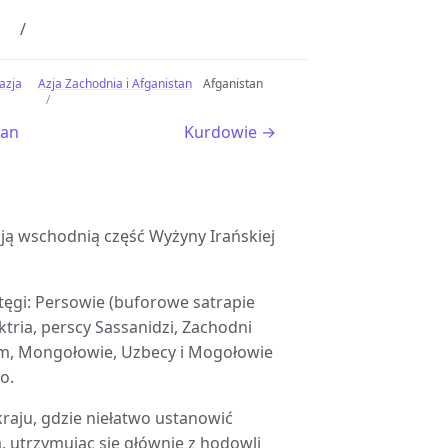
azja
Azja Zachodnia i Afganistan
Afganistan
ran
Kurdowie →
lają wschodnią część Wyżyny Irańskiej
otęgi: Persowie (buforowe satrapie
tria, perscy Sassanidzi, Zachodni
zm, Mongołowie, Uzbecy i Mogołowie
o.
raju, gdzie niełatwo ustanowić
, utrzymując się głównie z hodowli