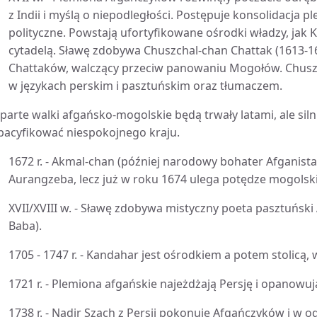
z Indii i myślą o niepodległości. Postępuje konsolidacja 
polityczne. Powstają ufortyfikowane ośrodki władzy, jak 
cytadelą. Sławę zdobywa Chuszchal-chan Chattak (1613-1
Chattaków, walczący przeciw panowaniu Mogołów. Chuszc
w językach perskim i pasztuńskim oraz tłumaczem.
parte walki afgańsko-mogolskie będą trwały latami, ale sil
pacyfikować niespokojnego kraju.
1672 r. - Akmal-chan (później narodowy bohater Afganis
Aurangzeba, lecz już w roku 1674 ulega potędze mogolskie
XVII/XVIII w. - Sławę zdobywa mistyczny poeta pasztuń
Baba).
1705 - 1747 r. - Kandahar jest ośrodkiem a potem stolicą, w
1721 r. - Plemiona afgańskie najeżdżają Persję i opanowuj
1738 r. - Nadir Szach z Persji pokonuje Afgańczyków i w