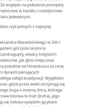
ę. Ze względu na położenie pomiędzy
rednictwo w handlu i rozbójnictwo
Szlaku Jedwabnym.
dów czyli jednych z najwyżej
Aleksandra Macedońskiego w 330 r.
 potem górzyste terytoria
zandragupty, władcy indyjskich
statecznie, jak głosi miejscowa
 na południe od Hindukuszu za cenę
i dynastii panujących
odlega odtąd buddyzacji. Wyjątkiem
unar, gdzie przez wieki utrzymają się
zego boga o imieniu Imra, którego
cowe bóstwa to Indr (Indra), jego
ują się indoeuropejskim językiem