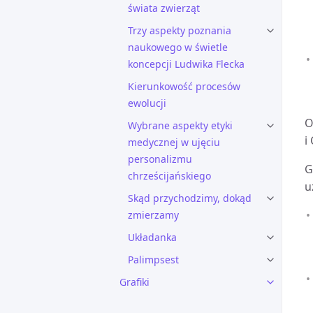
świata zwierząt
Trzy aspekty poznania
naukowego w świetle
koncepcji Ludwika Flecka
Kierunkowość procesów
ewolucji
O
Wybrane aspekty etyki
i
medycznej w ujęciu
personalizmu
G
chrześcijańskiego
u
Skąd przychodzimy, dokąd
zmierzamy
Układanka
Palimpsest
Grafiki