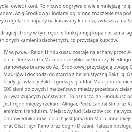
ydła, owiec i koni. Rolnictwo odgrywa o wiele mniejszą rol
ranem, Azją Środkową i Indiami ogromne znaczenie ma poś
zyli regularne napady na karawany kupców, zwłaszcza na 
 drugiej strony w tym rejonie funkcjonują kopalnie szmarag
enionych kamieni szlachetnych, co przyciąga kupców.
IV w. p.n.e. - Rejon Hindukuszu zostaje najechany przez 
p.n.e., lecz władza Macedonii szybko się kończy. Niedługo
stanowiące bramę do Azji Środkowej przyciągają uwagę C
Maurjów i dochodzi do starcia z hellenistyczną Baktrią. O
tradycja, władcy Baktrii godzą się oddać Maurjom ziemie
500 słoni bojowych i małżeństwo między przedstawicielam
w rywalizujących państwach. To oznacza, że Hindukusz p
jest rejon między rzekami Alingar, Pech, Landai Sin oraz K
animizm i hinduizm. Miejscowy lud Kalaszów czci najwyżs
odpowiednikami w Indiach jest Jama lub Mara. Inne miejs
brat Giszt i syn Pano oraz bogini Diszani. Kalasze posług