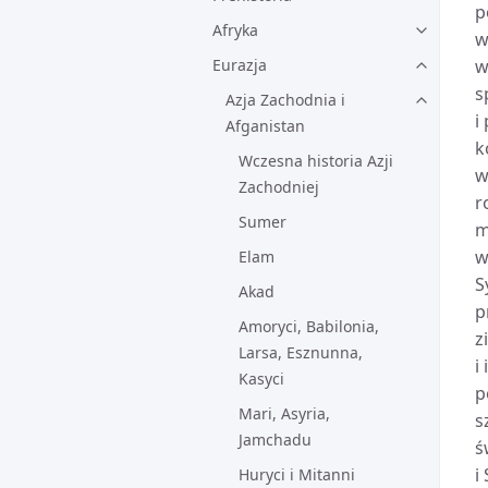
p
Afryka
w
Eurazja
w
s
Azja Zachodnia i
i
Afganistan
k
Wczesna historia Azji
w
Zachodniej
r
Sumer
m
w
Elam
S
Akad
p
Amoryci, Babilonia,
z
Larsa, Esznunna,
i
Kasyci
p
Mari, Asyria,
s
Jamchadu
ś
i
Huryci i Mitanni