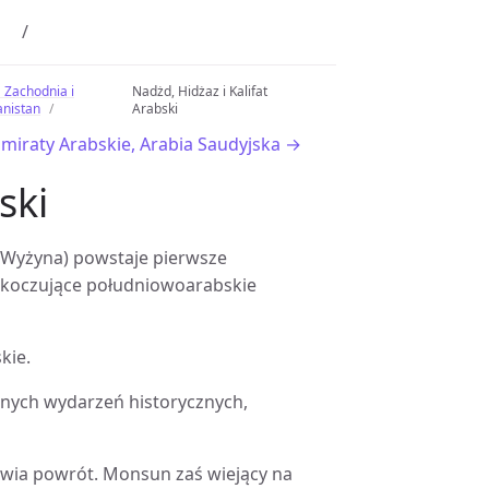
 Zachodnia i
Nadżd, Hidżaz i Kalifat
anistan
Arabski
Emiraty Arabskie, Arabia Saudyjska →
ski
 (Wyżyna) powstaje pierwsze
i koczujące południowoarabskie
kie.
ażnych wydarzeń historycznych,
liwia powrót. Monsun zaś wiejący na