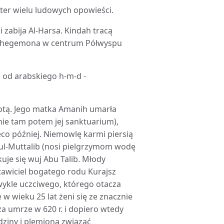
ater wielu ludowych opowieści.
i zabija Al-Harsa. Kindah tracą
ję hegemona w centrum Półwyspu
 od arabskiego h-m-d -
rotą. Jego matka Amanih umarła
nie tam potem jej sanktuarium),
ieco później. Niemowlę karmi piersią
ul-Muttalib (nosi pielgrzymom wodę
je się wuj Abu Talib. Młody
awiciel bogatego rodu Kurajsz
wykle uczciwego, którego otacza
 wieku 25 lat żeni się ze znacznie
a umrze w 620 r. i dopiero wtedy
ziny i plemiona związać