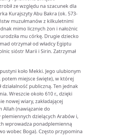
obił ze względu na szacunek dla
rka Kurajszyty Abu Bakra (ok. 573-
eństw muzułmanów z kilkuletnimi
nak mimo licznych żon i nałożnic
rodziła mu córkę. Drugie dziecko
mad otrzymał od władcy Egiptu
nic sióstr Marii i Sirin. Zatrzymał
pustyni koło Mekki. Jego ulubionym
, potem miejsce święte), w której
 działalność publiczną. Ten jednak
a. Wreszcie około 610 r., dzięki
e nowej wiary, zakładającej
 Allah (nawiązanie do
w plemiennych dzielących Arabów i,
 nich wprowadza ponadplemienną
stwo wobec Boga). Często przypomina