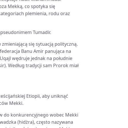
za Mekką, co spotyka się
ategoriach plemienia, rodu oraz
od pseudonimem Tumadir.
zmieniającą się sytuacją polityczną.
nfederacja Banu Amir panująca na
i Uqajl wędruje jednak na południe
sir). Według tradycji sam Prorok miał
cijańskiej Etiopii, aby uniknąć
ców Mekki.
ów do konkurencyjnego wobec Mekki
owadzka (hidżra), często nazywana