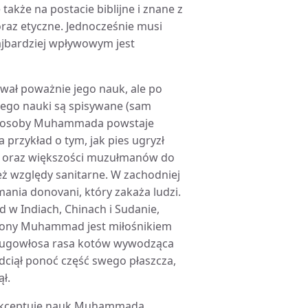
akże na postacie biblijne i znane z
 oraz etyczne. Jednocześnie musi
ajbardziej wpływowym jest
wał poważnie jego nauk, ale po
ego nauki są spisywane (sam
ół osoby Muhammada powstaje
 przykład o tym, jak pies ugryzł
 oraz większości muzułmanów do
też względy sanitarne. W zachodniej
ania donovani, który zakaża ludzi.
ad w Indiach, Chinach i Sudanie,
strony Muhammad jest miłośnikiem
 długowłosa rasa kotów wywodząca
 odciął ponoć część swego płaszcza,
ł.
 akceptuje nauk Muhammada.