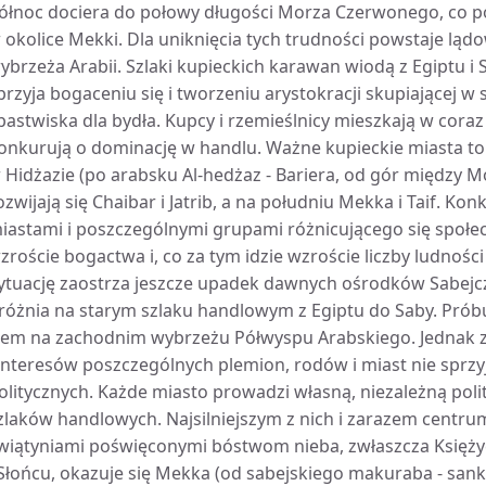
ółnoc dociera do połowy długości Morza Czerwonego, co p
 okolice Mekki. Dla uniknięcia tych trudności powstaje lą
ybrzeża Arabii. Szlaki kupieckich karawan wiodą z Egiptu i
przyja bogaceniu się i tworzeniu arystokracji skupiającej 
 pastwiska dla bydła. Kupcy i rzemieślnicy mieszkają w cora
onkurują o dominację w handlu. Ważne kupieckie miasta to T
 Hidżazie (po arabsku Al-hedżaz - Bariera, od gór między 
ozwijają się Chaibar i Jatrib, a na południu Mekka i Taif. 
iastami i poszczególnymi grupami różnicującego się społ
zroście bogactwa i, co za tym idzie wzroście liczby ludnośc
ytuację zaostrza jeszcze upadek dawnych ośrodków Sabejc
różnia na starym szlaku handlowym z Egiptu do Saby. Próbuj
iem na zachodnim wybrzeżu Półwyspu Arabskiego. Jednak 
 interesów poszczególnych plemion, rodów i miast nie spr
olitycznych. Każde miasto prowadzi własną, niezależną poli
zlaków handlowych. Najsilniejszym z nich i zarazem centrum
wiątyniami poświęconymi bóstwom nieba, zwłaszcza Księży
 Słońcu, okazuje się Mekka (od sabejskiego makuraba - san