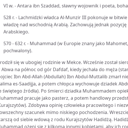
VI w. - Antara ibn Szaddad, sławny wojownik i poeta, boh
528 r. - Lachmidzki władca Al-Munzir III pokonuje w bitwie 
władzę nad wschodnią Arabią. Zachowują jednak pozyc
Arabskiego.
570 - 632 r. - Muhammad (w Europie znany jako Mahomet,
pochwalony).
rodził się w ubogiej rodzinie w Mekce. Wcześnie został sie
 Abwa na północ od gór Dafdaf, kiedy jechała do męża (sta
 ojciec Ibn Abd-Allah (Abdullah) Ibn Abdul-Muttalib zmarł n
alima es-Saadijja, a potem chłopca wychowuje dziadek Abd
e świętego źródła). Po śmierci dziadka Muhammadem opieku
uhammad pracuje jako pasterz, a potem handlowy przedst
Kurajszytów). Zdobywa opinię człowieka pracowitego i niez
owszechny szacunek mimo niskiego pochodzenia. Wreszcie w
tarszą od siebie wdową z rodu Kurajszytów Hadidżą. Hadidż
uhammad ożeni się z kilkoma innymi kobietami, aby ich rod