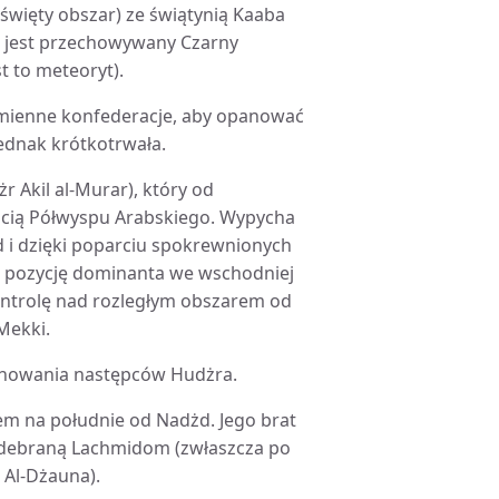
święty obszar) ze świątynią Kaaba
e jest przechowywany Czarny
t to meteoryt).
lemienne konfederacje, aby opanować
jednak krótkotrwała.
żr Akil al-Murar), który od
ścią Półwyspu Arabskiego. Wypycha
 i dzięki poparciu spokrewnionych
m pozycję dominanta we wschodniej
ontrolę nad rozległym obszarem od
Mekki.
 panowania następców Hudżra.
em na południe od Nadżd. Jego brat
odebraną Lachmidom (zwłaszcza po
 Al-Dżauna).