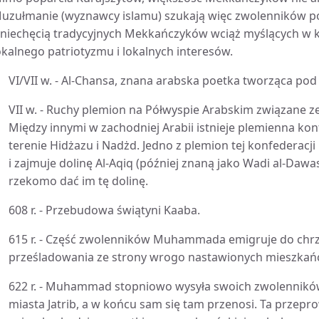
uzułmanie (wyznawcy islamu) szukają więc zwolenników po
 niechęcią tradycyjnych Mekkańczyków wciąż myślących w k
okalnego patriotyzmu i lokalnych interesów.
VI/VII w. - Al-Chansa, znana arabska poetka tworząca p
VII w. - Ruchy plemion na Półwyspie Arabskim związane ze 
Między innymi w zachodniej Arabii istnieje plemienna ko
terenie Hidżazu i Nadżd. Jedno z plemion tej konfederacj
i zajmuje dolinę Al-Aqiq (później znaną jako Wadi al-Dawa
rzekomo dać im tę dolinę.
608 r. - Przebudowa świątyni Kaaba.
615 r. - Część zwolenników Muhammada emigruje do chrześ
prześladowania ze strony wrogo nastawionych mieszkań
622 r. - Muhammad stopniowo wysyła swoich zwolennik
miasta Jatrib, a w końcu sam się tam przenosi. Ta przepr