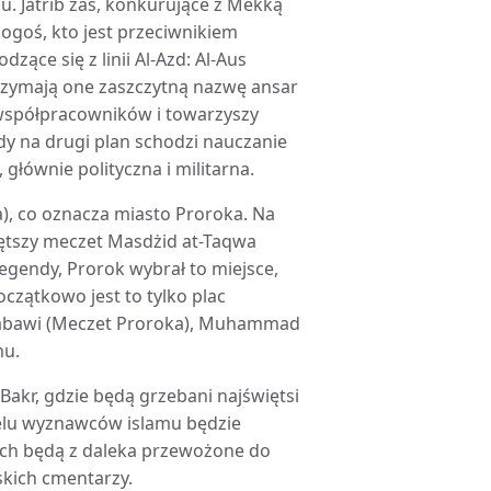
. Jatrib zaś, konkurujące z Mekką
ogoś, kto jest przeciwnikiem
ące się z linii Al-Azd: Al-Aus
trzymają one zaszczytną nazwę ansar
 współpracowników i towarzyszy
 na drugi plan schodzi nauczanie
 głównie polityczna i militarna.
), co oznacza miasto Proroka. Na
ętszy meczet Masdżid at-Taqwa
egendy, Prorok wybrał to miejsce,
czątkowo jest to tylko plac
Nabawi (Meczet Proroka), Muhammad
mu.
akr, gdzie będą grzebani najświętsi
ielu wyznawców islamu będzie
ych będą z daleka przewożone do
kich cmentarzy.