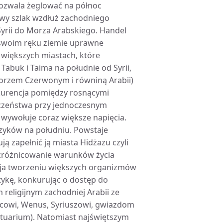
ozwala żeglować na północ
dowy szlak wzdłuż zachodniego
 Syrii do Morza Arabskiego. Handel
w swoim ręku ziemie uprawne
z większych miastach, które
abuk i Taima na południe od Syrii,
Morzem Czerwonym i równiną Arabii)
Konkurencja pomiędzy rosnącymi
eczeństwa przy jednoczesnym
i wywołuje coraz większe napięcia.
zyków na południu. Powstaje
ą zapełnić ją miasta Hidżazu czyli
zróżnicowanie warunków życia
zyja tworzeniu większych organizmów
tykę, konkurując o dostęp do
 religijnym zachodniej Arabii ze
cowi, Wenus, Syriuszowi, gwiazdom
ktuarium). Natomiast najświętszym