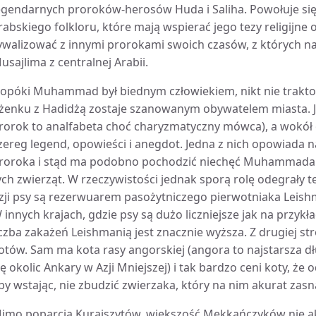
egendarnych proroków-herosów Huda i Saliha. Powołuje się t
rabskiego folkloru, które mają wspierać jego tezy religijne
ywalizować z innymi prorokami swoich czasów, z których n
usajlima z centralnej Arabii.
opóki Muhammad był biednym człowiekiem, nikt nie trakto
żenku z Hadidżą zostaje szanowanym obywatelem miasta. J
rorok to analfabeta choć charyzmatyczny mówca), a wok
zereg legend, opowieści i anegdot. Jedna z nich opowiada na
roroka i stąd ma podobno pochodzić niechęć Muhammada
ych zwierząt. W rzeczywistości jednak sporą rolę odegrały 
zji psy są rezerwuarem pasożytniczego pierwotniaka Leishm
 innych krajach, gdzie psy są dużo liczniejsze jak na przykł
iczba zakażeń Leishmanią jest znacznie wyższa. Z drugiej 
otów. Sam ma kota rasy angorskiej (angora to najstarsza
ię okolic Ankary w Azji Mniejszej) i tak bardzo ceni koty, że
by wstając, nie zbudzić zwierzaka, który na nim akurat zasną
imo poparcia Kurajszytów, większość Mekkańczyków nie