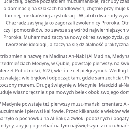
ucieczką, będzie początkiem muzułmańskiej rachuby czasu
o dominację na szlakach handlowych, chętnie przyjmuje k
dumnej, mekkańskiej arystokracji. W Jatrib dwa rody wywodz
i Chazradż zasłyną jako zagorzali zwolennicy Proroka. O
czyli pomocników, bo zawsze są wśród najwierniejszych
Proroka. Muhammad zaczyna nowy okres swego życia, gdy
i tworzenie ideologii, a zaczyna się działalność praktyczna,
atrib zmienia nazwę na Madinat An-Nabi (Al Madina, Medyna
rzedmieściach Medyny, w Qubie, powstaje pierwszy, najświ
Meczet Pobożności, 622), wkrótce cel pielgrzymek. Według l
ozwalając wielbłądowi odpocząć tam, gdzie sam zechciał. Po
toczony murem. Drugą świątynię w Medynie, Masdżid al-
uduje własnoręcznie z palmowych belek obok swojego do
 Medynie powstaje też pierwszy muzułmański cmentarz Al-B
uzułmanie i pierwsi kalifowie. Przez kilkanaście wieków w
arzyło o pochówku na Al-Bakr, a zwłoki pobożnych i bogat
edyny, aby je pogrzebać na tym najświętszym z muzułmańs