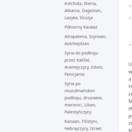
Kolchida, Iberia,
Albania, Dagestan,
Lazyka, Gruzja
Północny Kaukaz
Atropatena, Szyrwan,
Azerbejdżan
Syria do podboju
przez Kalifat,
U
Aramejczycy, Edom,
w
Fenicjanie
a
Syria po
H
muzułmańskim
z
podboju, druzowie,
M
maronici, Liban,
(
Palestyńczycy
p
Kanaan, Filistyni,
s
Hebrajczycy, Izrael,
M