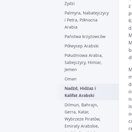
Żydzi
z
Palmyra, Nabatejczycy
p
i Petra, Północna
6
Arabia
d
M
Państwa krzyżowców
M
Półwysep Arabski
b
Południowa Arabia,
d
Sabejczycy, Himiar,
M
Jemen
m
Oman
d
Nadżd, Hidżaz i
n
Kalifat Arabski
n
Dilmun, Bahrajn,
i
Gerra, Katar,
o
Wybrzeże Piratów,
c
Emiraty Arabskie,
r