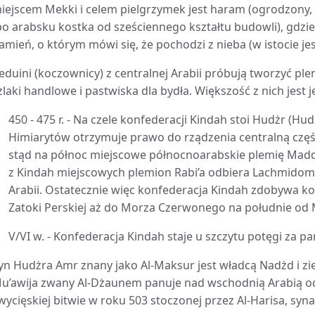
iejscem Mekki i celem pielgrzymek jest haram (ogrodzony, 
po arabsku kostka od sześciennego kształtu budowli), gdzi
amień, o którym mówi się, że pochodzi z nieba (w istocie jes
eduini (koczownicy) z centralnej Arabii próbują tworzyć p
zlaki handlowe i pastwiska dla bydła. Większość z nich jest 
450 - 475 r. - Na czele konfederacji Kindah stoi Hudżr (Hud
Himiarytów otrzymuje prawo do rządzenia centralną czę
stąd na północ miejscowe północnoarabskie plemię Madd
z Kindah miejscowych plemion Rabi’a odbiera Lachmido
Arabii. Ostatecznie więc konfederacja Kindah zdobywa k
Zatoki Perskiej aż do Morza Czerwonego na południe od 
V/VI w. - Konfederacja Kindah staje u szczytu potęgi za
yn Hudżra Amr znany jako Al-Maksur jest władcą Nadżd i zi
u’awija zwany Al-Dżaunem panuje nad wschodnią Arabią 
wycięskiej bitwie w roku 503 stoczonej przez Al-Harisa, syna