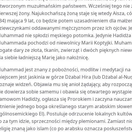
 tworzonym muzułmańskim państwem. Wcześniej tego nie zr
ierwszej żony. Najukochańszą żoną staje się wtedy Aisza, có
34) mająca 9 lat, co będzie potem uzasadnieniem dla małż
ziewczynkami oddawanymi mężczyznom przez ich ojców. Jed
uhammad nie spłodzi męskiego potomka. Jedynie Hadidża u
uhammada pochodzi od niewolnicy Marii Koptyjki. Muham
ogate dary ze złota, tkanin, zwierząt i dwóch pięknych niewol
la siebie ładniejszą Marię jako nałożnicę.
uhammad jest znany z pobożności, modlitw i medytacji na 
iejscem jest jaskinia w górze Dżabal Hira (lub Dżabal al-Nur
oznaje widzeń. Objawia mu się anioł żądający, aby rozpoczął
ie dowierza sobie samemu i obawia się otwartego wystąpieni
amowom Hadidży, ogłasza się Prorokiem i zaczyna nauczani
stnienie jednego boga określanego starym arabskim słowem
gólnosemickiego El). Postuluje odrzucenie lokalnych kultó
o za tym idzie, sprzeczności między plemionami. Zamiast
eligię znaną jako islam (co po arabsku oznacza posłuszeń