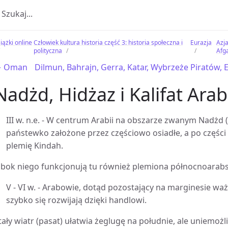
iążki online
Człowiek kultura historia część 3: historia społeczna i
Eurazja
Azja
polityczna
Afg
 Oman
Dilmun, Bahrajn, Gerra, Katar, Wybrzeże Piratów, 
Nadżd, Hidżaz i Kalifat Arab
III w. n.e. - W centrum Arabii na obszarze zwanym Nadżd
państewko założone przez częściowo osiadłe, a po częśc
plemię Kindah.
bok niego funkcjonują tu również plemiona północnoarabs
V - VI w. - Arabowie, dotąd pozostający na marginesie w
szybko się rozwijają dzięki handlowi.
tały wiatr (pasat) ułatwia żeglugę na południe, ale uniemoż