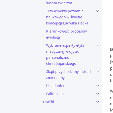
świata zwierząt
Trzy aspekty poznania
naukowego w świetle
koncepcji Ludwika Flecka
Kierunkowość procesów
ewolucji
Wybrane aspekty etyki
J
medycznej w ujęciu
p
personalizmu
(
chrześcijańskiego
p
Skąd przychodzimy, dokąd
o
zmierzamy
b
Układanka
W
Palimpsest
m
Grafiki
m
M