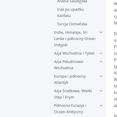
Arabia Saudyjska
l
Irak po upadku
a
Kalifatu
r
M
Turcja Osmańska
Indie, Himalaje, Sri
D
Lanka i północny Ocean
o
Indyjski
P
s
Azja Wschodnia i Tybet
P
Azja Południowo-
t
Wschodnia
A
Europa i północny
W
Atlantyk
l
Azja Środkowa, Wielki
k
Step i Krym
s
a
Północna Eurazja i
Ocean Arktyczny
M