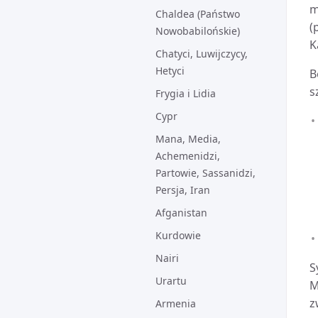
m
Chaldea (Państwo
(
Nowobabilońskie)
K
Chatyci, Luwijczycy,
Hetyci
B
s
Frygia i Lidia
Cypr
Mana, Media,
Achemenidzi,
Partowie, Sassanidzi,
Persja, Iran
Afganistan
Kurdowie
Nairi
S
Urartu
M
z
Armenia