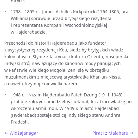
Afryce.
1798 - 1805 r. - James Achilles Kirkpatrick (1764-1805, brat
Williama) sprawuje urząd brytyjskiego rezydenta
i reprezentanta Kompanii Wschodnioindyjskiej
w Hajderabadzie.
Przechodzi do historii Hajderabadu jako fundator
klasycystycznej rezydencji Koti, siedziby brytyjskich władz
kolonialnych. Słynie z fascynacji kulturą Orientu, nosi persko-
indyjski strój nawiązujący do kanonów mody panujących
w Państwie Wielkiego Mogoła. Żeni się w obrządku
muzułmańskim z miejscową arystokratką Khar-un-Nissa,
a nawet utrzymuje niewielki harem.
1948 r. - Nizam Hajderabadu Fateh Dżung (1911-1948)
próbuje założyć samodzielny sułtanat, lecz traci władzę po
wkroczeniu armii Indii. W 1949 r. miasto Hajderabad
(Hyderabad) zostaje stolicą indyjskiego stanu Andhra
Pradesh.
← Widżajanagar
Piraci z Malabaru →