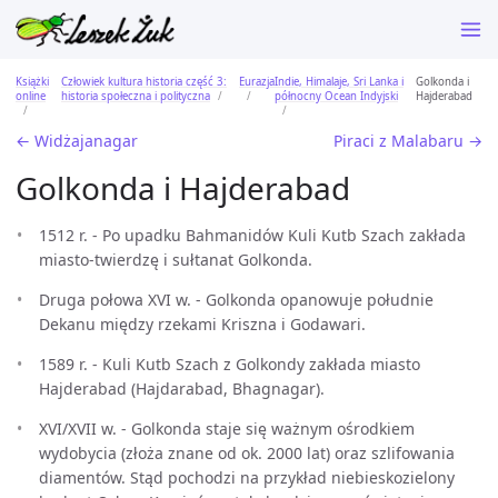
Książki
Człowiek kultura historia część 3:
Eurazja
Indie, Himalaje, Sri Lanka i
Golkonda i
online
historia społeczna i polityczna
północny Ocean Indyjski
Hajderabad
← Widżajanagar
Piraci z Malabaru →
Golkonda i Hajderabad
1512 r. - Po upadku Bahmanidów Kuli Kutb Szach zakłada
miasto-twierdzę i sułtanat Golkonda.
Druga połowa XVI w. - Golkonda opanowuje południe
Dekanu między rzekami Kriszna i Godawari.
1589 r. - Kuli Kutb Szach z Golkondy zakłada miasto
Hajderabad (Hajdarabad, Bhagnagar).
XVI/XVII w. - Golkonda staje się ważnym ośrodkiem
wydobycia (złoża znane od ok. 2000 lat) oraz szlifowania
diamentów. Stąd pochodzi na przykład niebieskozielony