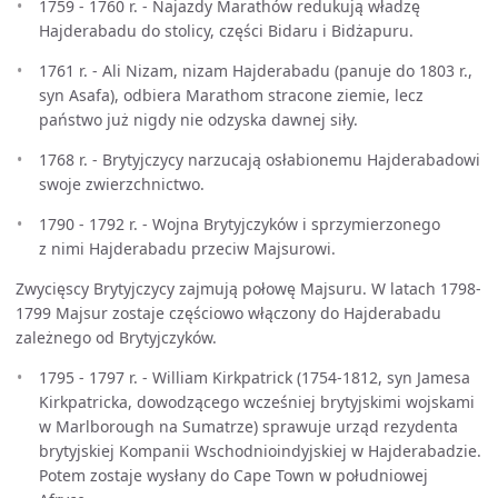
1759 - 1760 r. - Najazdy Marathów redukują władzę
Hajderabadu do stolicy, części Bidaru i Bidżapuru.
1761 r. - Ali Nizam, nizam Hajderabadu (panuje do 1803 r.,
syn Asafa), odbiera Marathom stracone ziemie, lecz
państwo już nigdy nie odzyska dawnej siły.
1768 r. - Brytyjczycy narzucają osłabionemu Hajderabadowi
swoje zwierzchnictwo.
1790 - 1792 r. - Wojna Brytyjczyków i sprzymierzonego
z nimi Hajderabadu przeciw Majsurowi.
Zwycięscy Brytyjczycy zajmują połowę Majsuru. W latach 1798-
1799 Majsur zostaje częściowo włączony do Hajderabadu
zależnego od Brytyjczyków.
1795 - 1797 r. - William Kirkpatrick (1754-1812, syn Jamesa
Kirkpatricka, dowodzącego wcześniej brytyjskimi wojskami
w Marlborough na Sumatrze) sprawuje urząd rezydenta
brytyjskiej Kompanii Wschodnioindyjskiej w Hajderabadzie.
Potem zostaje wysłany do Cape Town w południowej