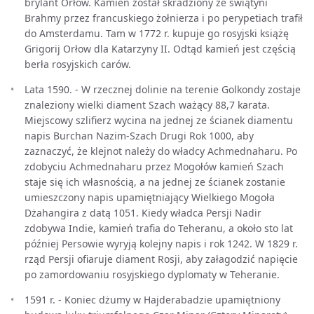
brylant Orłow. Kamień został skradziony ze świątyni
Brahmy przez francuskiego żołnierza i po perypetiach trafił
do Amsterdamu. Tam w 1772 r. kupuje go rosyjski książę
Grigorij Orłow dla Katarzyny II. Odtąd kamień jest częścią
berła rosyjskich carów.
Lata 1590. - W rzecznej dolinie na terenie Golkondy zostaje
znaleziony wielki diament Szach ważący 88,7 karata.
Miejscowy szlifierz wycina na jednej ze ścianek diamentu
napis Burchan Nazim-Szach Drugi Rok 1000, aby
zaznaczyć, że klejnot należy do władcy Achmednaharu. Po
zdobyciu Achmednaharu przez Mogołów kamień Szach
staje się ich własnością, a na jednej ze ścianek zostanie
umieszczony napis upamiętniający Wielkiego Mogoła
Dżahangira z datą 1051. Kiedy władca Persji Nadir
zdobywa Indie, kamień trafia do Teheranu, a około sto lat
później Persowie wyryją kolejny napis i rok 1242. W 1829 r.
rząd Persji ofiaruje diament Rosji, aby załagodzić napięcie
po zamordowaniu rosyjskiego dyplomaty w Teheranie.
1591 r. - Koniec dżumy w Hajderabadzie upamiętniony