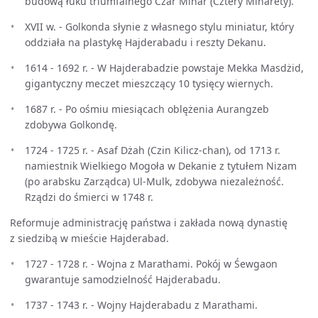
budową łuku triumfalnego Czar Minar (Cztery Minarety).
XVII w. - Golkonda słynie z własnego stylu miniatur, który
oddziała na plastykę Hajderabadu i reszty Dekanu.
1614 - 1692 r. - W Hajderabadzie powstaje Mekka Masdżid,
gigantyczny meczet mieszczący 10 tysięcy wiernych.
1687 r. - Po ośmiu miesiącach oblężenia Aurangzeb
zdobywa Golkondę.
1724 - 1725 r. - Asaf Dżah (Czin Kilicz-chan), od 1713 r.
namiestnik Wielkiego Mogoła w Dekanie z tytułem Nizam
(po arabsku Zarządca) Ul-Mulk, zdobywa niezależność.
Rządzi do śmierci w 1748 r.
Reformuje administrację państwa i zakłada nową dynastię
z siedzibą w mieście Hajderabad.
1727 - 1728 r. - Wojna z Marathami. Pokój w Śewgaon
gwarantuje samodzielność Hajderabadu.
1737 - 1743 r. - Wojny Hajderabadu z Marathami.