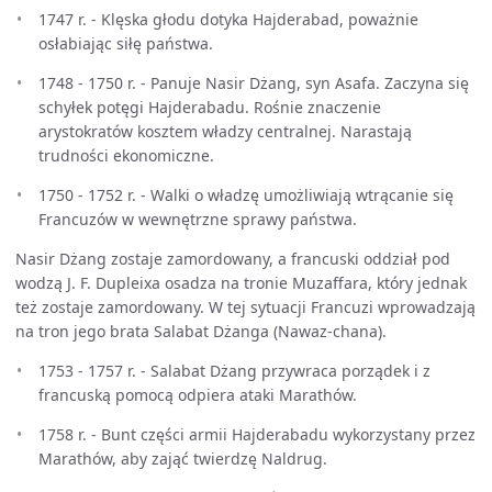
1747 r. - Klęska głodu dotyka Hajderabad, poważnie
osłabiając siłę państwa.
1748 - 1750 r. - Panuje Nasir Dżang, syn Asafa. Zaczyna się
schyłek potęgi Hajderabadu. Rośnie znaczenie
arystokratów kosztem władzy centralnej. Narastają
trudności ekonomiczne.
1750 - 1752 r. - Walki o władzę umożliwiają wtrącanie się
Francuzów w wewnętrzne sprawy państwa.
Nasir Dżang zostaje zamordowany, a francuski oddział pod
wodzą J. F. Dupleixa osadza na tronie Muzaffara, który jednak
też zostaje zamordowany. W tej sytuacji Francuzi wprowadzają
na tron jego brata Salabat Dżanga (Nawaz-chana).
1753 - 1757 r. - Salabat Dżang przywraca porządek i z
francuską pomocą odpiera ataki Marathów.
1758 r. - Bunt części armii Hajderabadu wykorzystany przez
Marathów, aby zająć twierdzę Naldrug.