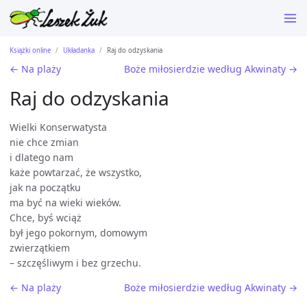
Książki online
Układanka
Raj do odzyskania
← Na plaży
Boże miłosierdzie według Akwinaty →
Raj do odzyskania
Wielki Konserwatysta
nie chce zmian
i dlatego nam
każe powtarzać, że wszystko,
jak na początku
ma być na wieki wieków.
Chce, byś wciąż
był jego pokornym, domowym
zwierzątkiem
– szczęśliwym i bez grzechu.
← Na plaży
Boże miłosierdzie według Akwinaty →