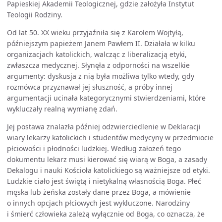
Papieskiej Akademii Teologicznej, gdzie założyła Instytut
Teologii Rodziny.
Od lat 50. XX wieku przyjaźniła się z Karolem Wojtyłą,
późniejszym papieżem Janem Pawłem II. Działała w kilku
organizacjach katolickich, walcząc z liberalizacją etyki,
zwłaszcza medycznej. Słynęła z odporności na wszelkie
argumenty: dyskusja z nią była możliwa tylko wtedy, gdy
rozmówca przyznawał jej słuszność, a próby innej
argumentacji ucinała kategorycznymi stwierdzeniami, które
wykluczały realną wymianę zdań.
Jej postawa znalazła później odzwierciedlenie w Deklaracji
wiary lekarzy katolickich i studentów medycyny w przedmiocie
płciowości i płodności ludzkiej. Według założeń tego
dokumentu lekarz musi kierować się wiarą w Boga, a zasady
Dekalogu i nauki Kościoła katolickiego są ważniejsze od etyki.
Ludzkie ciało jest świętą i nietykalną własnością Boga. Płeć
męska lub żeńska zostały dane przez Boga, a mówienie
o innych opcjach płciowych jest wykluczone. Narodziny
i śmierć człowieka zależą wyłącznie od Boga, co oznacza, że