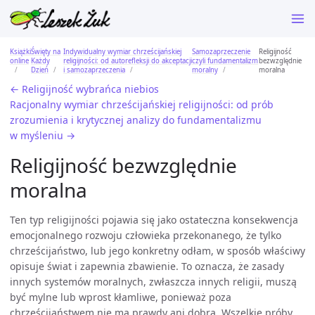
Książki
Święty na
Indywidualny wymiar chrześcijańskiej
Samozaprzeczenie
Religijność
online
Każdy
religijności: od autorefleksji do akceptacji
czyli fundamentalizm
bezwzględnie
Dzień
i samozaprzeczenia
moralny
moralna
← Religijność wybrańca niebios
Racjonalny wymiar chrześcijańskiej religijności: od prób
zrozumienia i krytycznej analizy do fundamentalizmu
w myśleniu →
Religijność bezwzględnie
moralna
Ten typ religijności pojawia się jako ostateczna konsekwencja
emocjonalnego rozwoju człowieka przekonanego, że tylko
chrześcijaństwo, lub jego konkretny odłam, w sposób właściwy
opisuje świat i zapewnia zbawienie. To oznacza, że zasady
innych systemów moralnych, zwłaszcza innych religii, muszą
być mylne lub wprost kłamliwe, ponieważ poza
chrześcijaństwem nie ma prawdy ani dobra. Wszelkie próby