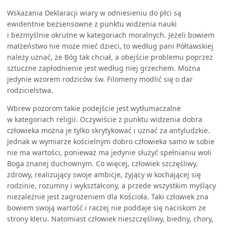
Wskazania Deklaracji wiary w odniesieniu do płci są
ewidentnie bezsensowne z punktu widzenia nauki
i bezmyślnie okrutne w kategoriach moralnych. Jeżeli bowiem
małżeństwo nie może mieć dzieci, to według pani Półtawskiej
należy uznać, że Bóg tak chciał, a obejście problemu poprzez
sztuczne zapłodnienie jest według niej grzechem. Można
jedynie wzorem rodziców św. Filomeny modlić się o dar
rodzicielstwa.
Wbrew pozorom takie podejście jest wytłumaczalne
w kategoriach religii. Oczywiście z punktu widzenia dobra
człowieka można je tylko skrytykować i uznać za antyludzkie.
Jednak w wymiarze kościelnym dobro człowieka samo w sobie
nie ma wartości, ponieważ ma jedynie służyć spełnianiu woli
Boga znanej duchownym. Co więcej, człowiek szczęśliwy,
zdrowy, realizujący swoje ambicje, żyjący w kochającej się
rodzinie, rozumny i wykształcony, a przede wszystkim myślący
niezależnie jest zagrożeniem dla Kościoła. Taki człowiek zna
bowiem swoją wartość i raczej nie poddaje się naciskom ze
strony kleru. Natomiast człowiek nieszczęśliwy, biedny, chory,