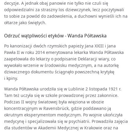
decyzje. A jednak obaj panowie nie tylko nie czuli się
odpowiedzialni za straszny los dziewczynek, lecz poczytywali
to sobie za powód do zadowolenia, a duchowni wynieśli ich na
ołtarze jako świętych.
Odrzuć wątpliwości etyków - Wanda Półtawska
Po kanonizacji dwóch rzymskich papieży Jana XXIII i Jana
Pawła II w roku 2014 emerytowana lekarka Wanda Półtawska
zaapelowała do lekarzy o podpisanie Deklaracji wiary, co
wywołało wrzenie w środowisku medycznym, a na autorkę
dziwacznego dokumentu ściągnęło powszechną krytykę
i kpiny.
Wanda Półtawska urodziła się w Lublinie 2 listopada 1921 r.
Tam też uczyła się w szkole prowadzonej przez zakonnice.
Podczas II wojny światowej była więziona w obozie
koncentracyjnym w Ravensbrück, gdzie poddawano ją
okrutnym eksperymentom medycznym. Po wojnie ukończyła
medycynę i specjalizowała się w psychiatrii. Prowadziła zajęcia
dla studentów w Akademii Medycznej w Krakowie oraz na