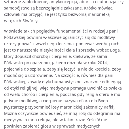
sztuczne zapłodnienie, antykoncepcja, aborcja i eutanazja czy
samobójstwo są bezwzględnie zakazane. Krótko mówiąc,
człowiek ma przyjąć, że jest tylko bezwolną marionetką
w rękach Stwórcy.
W świetle takich poglądów fundamentaliści w rodzaju pani
Póltawskiej powinni właściwie ograniczyć się do modlitwy
i zrezygnować z wszelkiego leczenia, ponieważ według nich
jest to naruszenie nietykalności ciała i sprzeciw wobec Boga,
który dopuścił chorobę i cierpienie. Ciekawe, że sama
Półtawska po oparzeniu, jakiego doznała w roku 2014,
pojechała do szpitala, żeby się leczyć, a nie do kościoła, żeby
modlić się o uzdrowienie. Na szczęście, również dla pani
Półtawskiej, zasady etyki humanistycznej znacznie odbiegają
od etyki religijnej, więc medycyna pomaga uwolnić człowieka
od wielu chorób i cierpienia, podczas gdy religia oferuje mu
jedynie modlitwę, a cierpienie nazywa ofiarą dla Boga
(wystarczy przypomnieć losy maronickiej zakonnicy Rafki).
Można oczywiście powiedzieć, że inną rolę do odegrania ma
medycyna a inną religia, ale w takim razie Kościół nie
powinien zabierać głosu w sprawach medycznych.