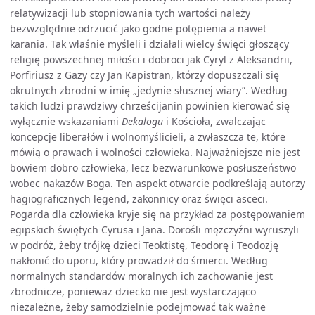
relatywizacji lub stopniowania tych wartości należy
bezwzględnie odrzucić jako godne potępienia a nawet
karania. Tak właśnie myśleli i działali wielcy święci głoszący
religię powszechnej miłości i dobroci jak Cyryl z Aleksandrii,
Porfiriusz z Gazy czy Jan Kapistran, którzy dopuszczali się
okrutnych zbrodni w imię „jedynie słusznej wiary”. Według
takich ludzi prawdziwy chrześcijanin powinien kierować się
wyłącznie wskazaniami
Dekalogu
i Kościoła, zwalczając
koncepcje liberałów i wolnomyślicieli, a zwłaszcza te, które
mówią o prawach i wolności człowieka. Najważniejsze nie jest
bowiem dobro człowieka, lecz bezwarunkowe posłuszeństwo
wobec nakazów Boga. Ten aspekt otwarcie podkreślają autorzy
hagiograficznych legend, zakonnicy oraz święci asceci.
Pogarda dla człowieka kryje się na przykład za postępowaniem
egipskich świętych Cyrusa i Jana. Dorośli mężczyźni wyruszyli
w podróż, żeby trójkę dzieci Teoktistę, Teodorę i Teodozję
nakłonić do uporu, który prowadził do śmierci. Według
normalnych standardów moralnych ich zachowanie jest
zbrodnicze, ponieważ dziecko nie jest wystarczająco
niezależne, żeby samodzielnie podejmować tak ważne