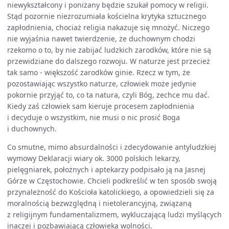
niewykształcony i poniżany będzie szukał pomocy w religii.
Stąd pozornie niezrozumiała kościelna krytyka sztucznego
zapłodnienia, chociaż religia nakazuje się mnożyć. Niczego
nie wyjaśnia nawet twierdzenie, że duchownym chodzi
rzekomo o to, by nie zabijać ludzkich zarodków, które nie są
przewidziane do dalszego rozwoju. W naturze jest przecież
tak samo - większość zarodków ginie. Rzecz w tym, że
pozostawiając wszystko naturze, człowiek może jedynie
pokornie przyjąć to, co ta natura, czyli Bóg, zechce mu dać.
Kiedy zaś człowiek sam kieruje procesem zapłodnienia
i decyduje o wszystkim, nie musi o nic prosić Boga
i duchownych.
Co smutne, mimo absurdalności i zdecydowanie antyludzkiej
wymowy Deklaracji wiary ok. 3000 polskich lekarzy,
pielęgniarek, położnych i aptekarzy podpisało ją na Jasnej
Górze w Częstochowie. Chcieli podkreślić w ten sposób swoją
przynależność do Kościoła katolickiego, a opowiedzieli się za
moralnością bezwzględną i nietolerancyjną, związaną
z religijnym fundamentalizmem, wykluczającą ludzi myślących
inaczej i pozbawiającą człowieka wolności.