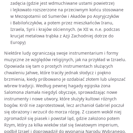
zadęcia (gdzie jest wdmuchiwane ustami powietrze)
i lejkowato rozszerzone na przeciwnym końcu stosowane
w Mezopotamii od Sumerów i Akadów po Asyryjczyków
i Babilończyków, a potem przez mieszkańców Iranu,
Izraela, Syrii i krajów ościennych. (w XII w. n.e. podczas
krucjat metalowa trąbka z Azji Zachodniej dotrze do
Europy)
Niektóre ludy ograniczają swoje instrumentarium i formy
muzyczne ze względów religijnych, jak na przykład w Izraelu.
Opowiada się tam o prostych instrumentach służących
chwaleniu Jahwe, które traciły jednak słodycz i piękno
brzmienia, kiedy próbowano je ozdabiać złotem lub ulepszać
wbrew tradycji. Według pewnej hagady egipska żona
Salomona złamała niegdyś obyczaje, sprowadzając nowe
instrumenty i nowe utwory, które służyły kultowi różnych
bogów. Król nie zaprotestował, lecz archanioł Gabriel poczuł
się obrażony i wrzucił do morza rózgę. Z czasem wokół niej
zgromadził się piasek i powstał ląd, gdzie założono potem
Rzym, który za kilka wieków stał się światowym imperium,
podbił Izrael i doprowadził do wygnania Narodu Wybranego,