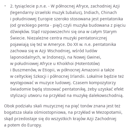
2. tysiąclecie p.n.e. - W północnej Afryce, zachodniej Azji
(legendarny izraelski muzyk Iubalus), Indiach, Chinach
i południowej Europie szeroko stosowana jest pentatonika
(od greckiego penta - pięć) czyli muzyka budowana z pięciu
dźwięków. Stąd rozpowszechni się ona w całym Starym
Świecie. Niezależne centra muzyki pentatonicznej
pojawiają się też w Ameryce. Do XX w. n.e. pentatonika
zachowa się w Azji Wschodniej, wśród ludów
laponoidalnych, w Indonezji, na Nowej Gwinei,
w południowej Afryce u Khoikhoi (Hotentotów)
i Buszmenów, w Etiopii, w północnej Amazonii a także
w celtyckiej Szkocji i północnej Irlandii. Lokalnie będzie też
występować w muzyce ludowej. Czasem kompozytorzy
świadomie będą stosować pentatonikę, żeby uzyskać efekt
stylizacji utworu na przykład na muzykę dalekowschodnią.
Obok podziału skali muzycznej na pięć tonów znana jest też
bogatsza skala ośmiostopniowa, na przykład w Mezopotamii,
skąd przedostaje się do wszystkich krajów Azji Zachodniej
a potem do Europy.