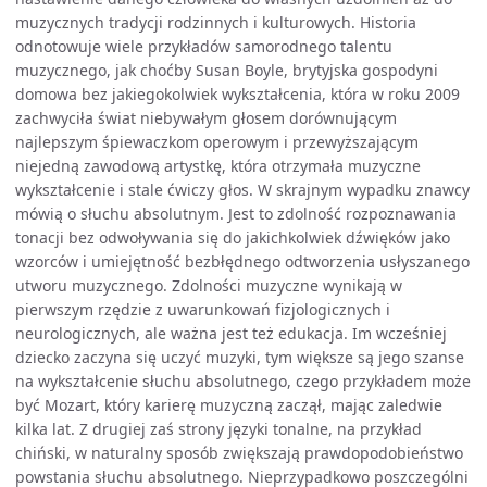
muzycznych tradycji rodzinnych i kulturowych. Historia
odnotowuje wiele przykładów samorodnego talentu
muzycznego, jak choćby Susan Boyle, brytyjska gospodyni
domowa bez jakiegokolwiek wykształcenia, która w roku 2009
zachwyciła świat niebywałym głosem dorównującym
najlepszym śpiewaczkom operowym i przewyższającym
niejedną zawodową artystkę, która otrzymała muzyczne
wykształcenie i stale ćwiczy głos. W skrajnym wypadku znawcy
mówią o słuchu absolutnym. Jest to zdolność rozpoznawania
tonacji bez odwoływania się do jakichkolwiek dźwięków jako
wzorców i umiejętność bezbłędnego odtworzenia usłyszanego
utworu muzycznego. Zdolności muzyczne wynikają w
pierwszym rzędzie z uwarunkowań fizjologicznych i
neurologicznych, ale ważna jest też edukacja. Im wcześniej
dziecko zaczyna się uczyć muzyki, tym większe są jego szanse
na wykształcenie słuchu absolutnego, czego przykładem może
być Mozart, który karierę muzyczną zaczął, mając zaledwie
kilka lat. Z drugiej zaś strony języki tonalne, na przykład
chiński, w naturalny sposób zwiększają prawdopodobieństwo
powstania słuchu absolutnego. Nieprzypadkowo poszczególni