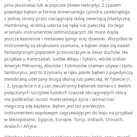
pnia (Australia) lub w poprzek (Nowe Hebrydy). Z czasem
powstaje bęben w formie drewnianego cylindra zamkniętego
z jednej strony przez naciągniętą skórę zwierzęcą (elastyczną
membranę), w którą uderza się ręką lub pałeczką. Do tego
arsenału instrumentów odstraszających złe moce dojdą
jeszcze kamienne i metalowe gongi oraz dzwonki. Wszystkie te
instrumenty są atrybutami szamana, a bęben staje się nawet
fantastycznym pojazdem przenoszącym w świat duchów. Na
przykład u Kamczadali, ludów Ałtaju i Syberii, wśród Indian
Ameryki Północnej, Aleutów i Eskimosów szaman używa często
tamburynu. Jest to trzymany w ręku płaski bęben z pojedynczą
membraną uderzany drugą dłonią lub pałeczką. W Tybecie (1.
- 2. tysiąclecie n.e.) zaś dwustronny bębenek damaru z dwóch
połączonych szczytów ludzkich czaszek obciągniętych skórą
ma podkreślać nicość materialnego życia i wzmacniać
magiczną siłę kapłana. Bęben jest też pierwszym
instrumentem wojskowym zagrzewającym do boju na przykład
w Mezopotamii, Egipcie, Europie, Turcji, Indiach, Chinach,
Andach i Afryce.