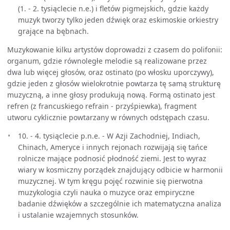
(1. - 2. tysiąclecie n.e.) i fletów pigmejskich, gdzie każdy
muzyk tworzy tylko jeden dźwięk oraz eskimoskie orkiestry
grające na bębnach.
Muzykowanie kilku artystów doprowadzi z czasem do polifonii:
organum, gdzie równoległe melodie są realizowane przez
dwa lub więcej głosów, oraz ostinato (po włosku uporczywy),
gdzie jeden z głosów wielokrotnie powtarza tę samą strukturę
muzyczną, a inne głosy produkują nową. Formą ostinato jest
refren (z francuskiego refrain - przyśpiewka), fragment
utworu cyklicznie powtarzany w równych odstępach czasu.
10. - 4. tysiąclecie p.n.e. - W Azji Zachodniej, Indiach,
Chinach, Ameryce i innych rejonach rozwijają się tańce
rolnicze mające podnosić płodność ziemi. Jest to wyraz
wiary w kosmiczny porządek znajdujący odbicie w harmonii
muzycznej. W tym kręgu pojęć rozwinie się pierwotna
muzykologia czyli nauka o muzyce oraz empiryczne
badanie dźwięków a szczególnie ich matematyczna analiza
i ustalanie wzajemnych stosunków.