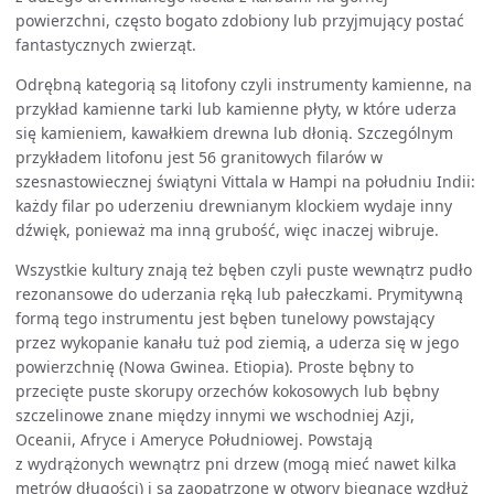
powierzchni, często bogato zdobiony lub przyjmujący postać
fantastycznych zwierząt.
Odrębną kategorią są litofony czyli instrumenty kamienne, na
przykład kamienne tarki lub kamienne płyty, w które uderza
się kamieniem, kawałkiem drewna lub dłonią. Szczególnym
przykładem litofonu jest 56 granitowych filarów w
szesnastowiecznej świątyni Vittala w Hampi na południu Indii:
każdy filar po uderzeniu drewnianym klockiem wydaje inny
dźwięk, ponieważ ma inną grubość, więc inaczej wibruje.
Wszystkie kultury znają też bęben czyli puste wewnątrz pudło
rezonansowe do uderzania ręką lub pałeczkami. Prymitywną
formą tego instrumentu jest bęben tunelowy powstający
przez wykopanie kanału tuż pod ziemią, a uderza się w jego
powierzchnię (Nowa Gwinea. Etiopia). Proste bębny to
przecięte puste skorupy orzechów kokosowych lub bębny
szczelinowe znane między innymi we wschodniej Azji,
Oceanii, Afryce i Ameryce Południowej. Powstają
z wydrążonych wewnątrz pni drzew (mogą mieć nawet kilka
metrów długości) i są zaopatrzone w otwory biegnące wzdłuż