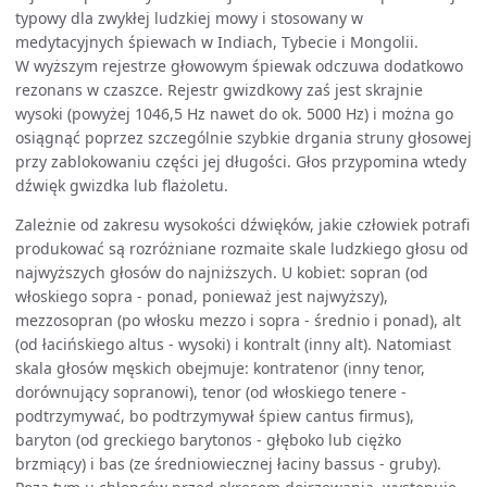
typowy dla zwykłej ludzkiej mowy i stosowany w
medytacyjnych śpiewach w Indiach, Tybecie i Mongolii.
W wyższym rejestrze głowowym śpiewak odczuwa dodatkowo
rezonans w czaszce. Rejestr gwizdkowy zaś jest skrajnie
wysoki (powyżej 1046,5 Hz nawet do ok. 5000 Hz) i można go
osiągnąć poprzez szczególnie szybkie drgania struny głosowej
przy zablokowaniu części jej długości. Głos przypomina wtedy
dźwięk gwizdka lub flażoletu.
Zależnie od zakresu wysokości dźwięków, jakie człowiek potrafi
produkować są rozróżniane rozmaite skale ludzkiego głosu od
najwyższych głosów do najniższych. U kobiet: sopran (od
włoskiego sopra - ponad, ponieważ jest najwyższy),
mezzosopran (po włosku mezzo i sopra - średnio i ponad), alt
(od łacińskiego altus - wysoki) i kontralt (inny alt). Natomiast
skala głosów męskich obejmuje: kontratenor (inny tenor,
dorównujący sopranowi), tenor (od włoskiego tenere -
podtrzymywać, bo podtrzymywał śpiew cantus firmus),
baryton (od greckiego barytonos - głęboko lub ciężko
brzmiący) i bas (ze średniowiecznej łaciny bassus - gruby).