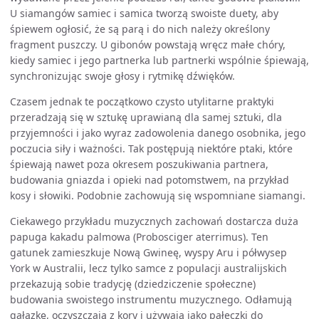
U siamangów samiec i samica tworzą swoiste duety, aby
śpiewem ogłosić, że są parą i do nich należy określony
fragment puszczy. U gibonów powstają wręcz małe chóry,
kiedy samiec i jego partnerka lub partnerki wspólnie śpiewają,
synchronizując swoje głosy i rytmikę dźwięków.
Czasem jednak te początkowo czysto utylitarne praktyki
przeradzają się w sztukę uprawianą dla samej sztuki, dla
przyjemności i jako wyraz zadowolenia danego osobnika, jego
poczucia siły i ważności. Tak postępują niektóre ptaki, które
śpiewają nawet poza okresem poszukiwania partnera,
budowania gniazda i opieki nad potomstwem, na przykład
kosy i słowiki. Podobnie zachowują się wspomniane siamangi.
Ciekawego przykładu muzycznych zachowań dostarcza duża
papuga kakadu palmowa (Probosciger aterrimus). Ten
gatunek zamieszkuje Nową Gwineę, wyspy Aru i półwysep
York w Australii, lecz tylko samce z populacji australijskich
przekazują sobie tradycję (dziedziczenie społeczne)
budowania swoistego instrumentu muzycznego. Odłamują
gałązkę, oczyszczają z kory i używają jako pałeczki do