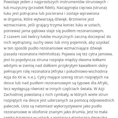
Powstaje jeden z najprostszych instrumentów strunowych -
łuk muzyczny (przodek fideli). Naciągnięta cięciwa (struna)
łuku jest potrącana lub pocierana i zostaje wprawiona
w drgania, które wytwarzają dźwięk. Brzmienie jest
wzmacniane, jeśli grający trzyma koniec łuku w ustach,
ponieważ jama gębowa staje się pudłem rezonansowym.
Z czasem zaś twórcy łuków muzycznych zaczną doczepiać do
nich wydrążony, suchy owoc lub inny pojemnik, aby uzyskać
w ten sposób pudło rezonansowe wzmacniające dźwięk
(zasada rezonatora Helmholtza). Pojawia się też cytra jamowa.
Jest to pojedyncza struna rozpięta między dwoma kołkami
wbitymi w ziemię nad dołkiem przykrytym kawałkiem skóry
pełniącym rolę rezonatora (Afryka i południowo-wschodnia
Azja do XX w. n.e.). Cytry mające szereg strun rozpiętych na
desce lub nad pudłem rezonansowym są typowe dla Afryki,
lecz występują również w innych częściach świata. W Azji
Zachodniej powstaną z nich cymbały, w których wiele strun
rozpiętych na desce jest uderzanych za pomocą odpowiednich
pałeczek. Usta są natomiast wykorzystywane jako pudło
rezonansowe w idiofonie znanym jako drumla. Jest to mała
ramka trzymana w ustach z wystającą elastyczną deseczką