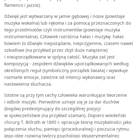
flamenco i jazzie).
Dźwięk jest wytwarzany w jamie gębowej i nosie (powstaje
muzyka wokalna) lub rękoma i za pomocą przeznaczonych do
tego przedmiotów czyli instrumentów (powstaje muzyka
instrumentalna). Człowiek rozróżnia hałas i muzykę: hałas
bowiem to dźwięki niepożądane, nieprzyjemne, czasem nawet
szkodliwe (na przykład przez zbyt duże natężenie)
i nieuporządkowane w spójną całość. Muzyka zaś jest
kompozycją - zespołem dźwięków uporządkowanych według
określonych reguł (symboliczny porządek świata) i wywołuje
rozmaite emocje, zależnie od intencji wykonawcy oraz
nastawienia słuchacza.
Istotne są przy tym cechy człowieka warunkujące tworzenie
i odbiór muzyki. Pierwotnie uznaje się je za dar duchów
(bogów) predestynujący do szczególnej pozycji
w społeczeństwie (na przykład szaman). Dopiero wiedeński
chirurg T. Billroth w 1895 r. opracuje teorię muzykalności jako
połączenia słuchu, pamięci (proceduralnej) i poczucia rytmu.
Jego idee rozwiną twórcy psychologii eksperymentalnej: