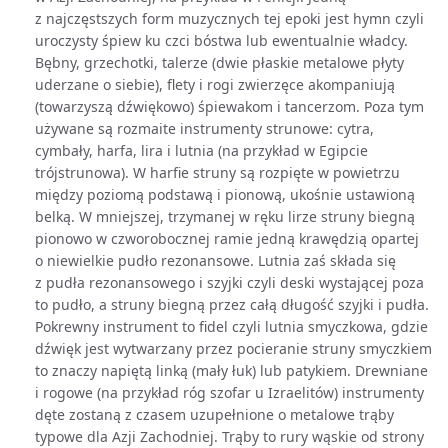
z najczęstszych form muzycznych tej epoki jest hymn czyli
uroczysty śpiew ku czci bóstwa lub ewentualnie władcy.
Bębny, grzechotki, talerze (dwie płaskie metalowe płyty
uderzane o siebie), flety i rogi zwierzęce akompaniują
(towarzyszą dźwiękowo) śpiewakom i tancerzom. Poza tym
używane są rozmaite instrumenty strunowe: cytra,
cymbały, harfa, lira i lutnia (na przykład w Egipcie
trójstrunowa). W harfie struny są rozpięte w powietrzu
między poziomą podstawą i pionową, ukośnie ustawioną
belką. W mniejszej, trzymanej w ręku lirze struny biegną
pionowo w czworobocznej ramie jedną krawędzią opartej
o niewielkie pudło rezonansowe. Lutnia zaś składa się
z pudła rezonansowego i szyjki czyli deski wystającej poza
to pudło, a struny biegną przez całą długość szyjki i pudła.
Pokrewny instrument to fidel czyli lutnia smyczkowa, gdzie
dźwięk jest wytwarzany przez pocieranie struny smyczkiem
to znaczy napiętą linką (mały łuk) lub patykiem. Drewniane
i rogowe (na przykład róg szofar u Izraelitów) instrumenty
dęte zostaną z czasem uzupełnione o metalowe trąby
typowe dla Azji Zachodniej. Trąby to rury wąskie od strony