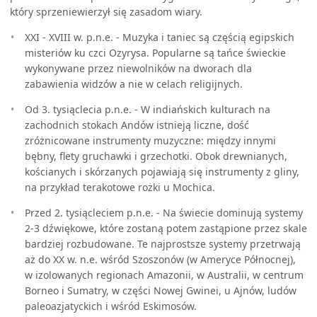
który sprzeniewierzył się zasadom wiary.
XXI - XVIII w. p.n.e. - Muzyka i taniec są częścią egipskich
misteriów ku czci Ozyrysa. Popularne są tańce świeckie
wykonywane przez niewolników na dworach dla
zabawienia widzów a nie w celach religijnych.
Od 3. tysiąclecia p.n.e. - W indiańskich kulturach na
zachodnich stokach Andów istnieją liczne, dość
zróżnicowane instrumenty muzyczne: między innymi
bębny, flety gruchawki i grzechotki. Obok drewnianych,
kościanych i skórzanych pojawiają się instrumenty z gliny,
na przykład terakotowe rożki u Mochica.
Przed 2. tysiącleciem p.n.e. - Na świecie dominują systemy
2-3 dźwiękowe, które zostaną potem zastąpione przez skale
bardziej rozbudowane. Te najprostsze systemy przetrwają
aż do XX w. n.e. wśród Szoszonów (w Ameryce Północnej),
w izolowanych regionach Amazonii, w Australii, w centrum
Borneo i Sumatry, w części Nowej Gwinei, u Ajnów, ludów
paleoazjatyckich i wśród Eskimosów.