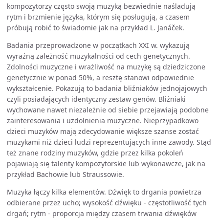
kompozytorzy często swoją muzyką bezwiednie naśladują
rytm i brzmienie języka, którym się posługują, a czasem
próbują robić to świadomie jak na przykład L. Janáček.
Badania przeprowadzone w początkach XXI w. wykazują
wyraźną zależność muzykalności od cech genetycznych.
Zdolności muzyczne i wrażliwość na muzykę są dziedziczone
genetycznie w ponad 50%, a resztę stanowi odpowiednie
wykształcenie. Pokazują to badania bliźniaków jednojajowych
czyli posiadających identyczny zestaw genów. Bliźniaki
wychowane nawet niezależnie od siebie przejawiają podobne
zainteresowania i uzdolnienia muzyczne. Nieprzypadkowo
dzieci muzyków mają zdecydowanie większe szanse zostać
muzykami niż dzieci ludzi reprezentujących inne zawody. Stąd
też znane rodziny muzyków, gdzie przez kilka pokoleń
pojawiają się talenty kompozytorskie lub wykonawcze, jak na
przykład Bachowie lub Straussowie.
Muzyka łączy kilka elementów. Dźwięk to drgania powietrza
odbierane przez ucho; wysokość dźwięku - częstotliwość tych
drgań; rytm - proporcja między czasem trwania dźwięków