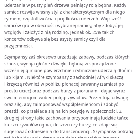
uderzania w pusty pień drzewa pełniący rolę bębna. Każdy
samiec rozwija własny styl z charakterystycznym dla niego
rytmem, częstotliwością i prędkością uderzeń. Większość
samców gra w obecności wybranej samicy, aby zdobyć jej
względy i założyć z nią rodzinę. Jednak ok. 25% takich
koncertów odbywa się bez asysty samicy czyli dla
przyjemności.
Szympansy zaś okresowo urządzają zabawy, podczas których
skaczą, wydają głośne dźwięki, bębnią w sporządzone
wcześniej gliniane powierzchnie i rytmicznie uderzają dłońmi
lub kijami. Niektóre szympansy z zachodniej Afryki skaczą
i krzyczą również w pobliżu płonącej sawanny (zamiast po
prostu uciec) oraz podczas burzy z piorunami, dając wyraz
swoim emocjom wobec potęgi żywiołów. Prezentują odwagę
oraz siłę, aby zaimponować współplemieńcom i zdobyć
prestiż, co przekłada się na ich pozycję w społeczności. Z
drugiej strony takie zachowania przypominają ludzkie tańce
ku czci żywiołów ognia, deszczu czy burzy, co zdaje się
sugerować odniesienia do transcendencji. Szympansy potrafią