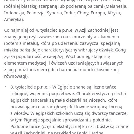
(później blaszką) szarpaną lub pocieraną palcami (Melanezja,
Indonezja, Polinezja, Syberia, Indie, Chiny, Europa, Afryka,
Ameryka).
Co najmniej od 4. tysiąclecia p.n.e. w Azji Zachodniej jest
znany gong czyli zawieszona na sznurze płyta z kamienia
(potem z metalu), która po uderzeniu zazwyczaj specjalną
miękką pałką daje charakterystyczny wibrujący dźwięk. Gong
zyska popularność w całej Azji Wschodniej, stając się
elementem medytacji i ćwiczeń uzdrawiających związanych
z jogą oraz taoizmem (idea harmonia mundi i kosmicznej
równowagi).
3. tysiąclecie p.n.e. - W Egipcie znane są liczne tańce
religijne, wojenne, pogrzebowe. Charakterystyczną cechą
egipskich tancerek są małe ciężarki na włosach, które
pozwalają im otaczać głowę efektownie wirującą koroną
z włosów. W egipskich szkołach uczą się dworscy tancerze,
w tym Pigmeje specjalnie sprowadzani z południa.
Podobne tańce (często ekstatyczne) ku czci bóstw są znane
w Azji Zachodniej, na przykład w Fenicji. Jedną