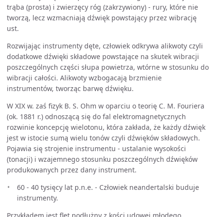
trąba (prosta) i zwierzęcy róg (zakrzywiony) - rury, które nie
tworzą, lecz wzmacniają dźwięk powstający przez wibrację
ust.
Rozwijając instrumenty dęte, człowiek odkrywa alikwoty czyli
dodatkowe dźwięki składowe powstające na skutek wibracji
poszczególnych części słupa powietrza, wtórne w stosunku do
wibracji całości. Alikwoty wzbogacają brzmienie
instrumentów, tworząc barwę dźwięku.
W XIX w. zaś fizyk B. S. Ohm w oparciu o teorię C. M. Fouriera
(ok. 1881 r.) odnoszącą się do fal elektromagnetycznych
rozwinie koncepcję wielotonu, która zakłada, że każdy dźwięk
jest w istocie sumą wielu tonów czyli dźwięków składowych.
Pojawia się strojenie instrumentu - ustalanie wysokości
(tonacji) i wzajemnego stosunku poszczególnych dźwięków
produkowanych przez dany instrument.
60 - 40 tysięcy lat p.n.e. - Człowiek neandertalski buduje
instrumenty.
Przykładem jest flet podłużny z kości udowej młodego