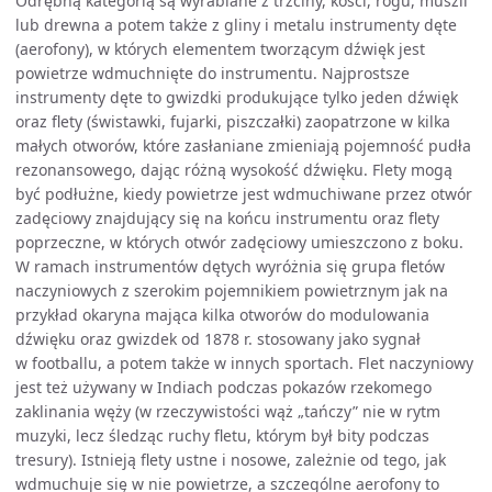
Odrębną kategorią są wyrabiane z trzciny, kości, rogu, muszli
lub drewna a potem także z gliny i metalu instrumenty dęte
(aerofony), w których elementem tworzącym dźwięk jest
powietrze wdmuchnięte do instrumentu. Najprostsze
instrumenty dęte to gwizdki produkujące tylko jeden dźwięk
oraz flety (świstawki, fujarki, piszczałki) zaopatrzone w kilka
małych otworów, które zasłaniane zmieniają pojemność pudła
rezonansowego, dając różną wysokość dźwięku. Flety mogą
być podłużne, kiedy powietrze jest wdmuchiwane przez otwór
zadęciowy znajdujący się na końcu instrumentu oraz flety
poprzeczne, w których otwór zadęciowy umieszczono z boku.
W ramach instrumentów dętych wyróżnia się grupa fletów
naczyniowych z szerokim pojemnikiem powietrznym jak na
przykład okaryna mająca kilka otworów do modulowania
dźwięku oraz gwizdek od 1878 r. stosowany jako sygnał
w footballu, a potem także w innych sportach. Flet naczyniowy
jest też używany w Indiach podczas pokazów rzekomego
zaklinania węży (w rzeczywistości wąż „tańczy” nie w rytm
muzyki, lecz śledząc ruchy fletu, którym był bity podczas
tresury). Istnieją flety ustne i nosowe, zależnie od tego, jak
wdmuchuje się w nie powietrze, a szczególne aerofony to