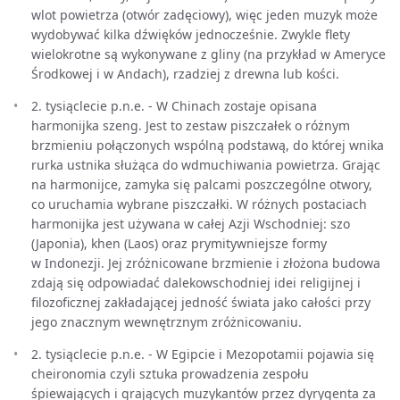
wlot powietrza (otwór zadęciowy), więc jeden muzyk może
wydobywać kilka dźwięków jednocześnie. Zwykle flety
wielokrotne są wykonywane z gliny (na przykład w Ameryce
Środkowej i w Andach), rzadziej z drewna lub kości.
2. tysiąclecie p.n.e. - W Chinach zostaje opisana
harmonijka szeng. Jest to zestaw piszczałek o różnym
brzmieniu połączonych wspólną podstawą, do której wnika
rurka ustnika służąca do wdmuchiwania powietrza. Grając
na harmonijce, zamyka się palcami poszczególne otwory,
co uruchamia wybrane piszczałki. W różnych postaciach
harmonijka jest używana w całej Azji Wschodniej: szo
(Japonia), khen (Laos) oraz prymitywniejsze formy
w Indonezji. Jej zróżnicowane brzmienie i złożona budowa
zdają się odpowiadać dalekowschodniej idei religijnej i
filozoficznej zakładającej jedność świata jako całości przy
jego znacznym wewnętrznym zróżnicowaniu.
2. tysiąclecie p.n.e. - W Egipcie i Mezopotamii pojawia się
cheironomia czyli sztuka prowadzenia zespołu
śpiewających i grających muzykantów przez dyrygenta za