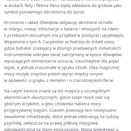
w Andach flety i fletnie Pana będą wkładane do grobów jako
symbol ponownego odrodzenia do życia).
Brzmienie i układ dźwięków aktywują określone ośrodki
w mózgu, niosąc informacje o świecie i emocjach na równi
z przekazem wizualnym (na przykład w plastyce) i językowym.
Wspomina o tym A. Carpentier w
Podróży do źródeł czasu
,
gdzie bohater szukający w dżungli pradawnych indiańskich
instrumentów odkrywa świat zatrzymany w epoce dźwięków
wyrażających elementarne uczucia, nieuchwytne dla pojęć
logiki, a jednak zrozumiałe w języku sztuki. Idea magicznej
mocy muzyki znajdzie potem wyraz między innymi
w opowieści o grajku z Hemelin i o czarodziejskim flecie.
Na całym świecie znane są też miejsca o szczególnych
własnościach akustycznych, gdzie szept może stać się
głośnym krzykiem, a głos człowieka nabiera mocy
przypisywanej bogom. Czasem powstają tam niesłyszane
świadomie infradźwięki, które jednak oddziałują na ludzką
psychikę, zwłaszcza na prawą półkulę mózgową
odpowiedzialną za stany emocjonalne. Mogą wywoływać u