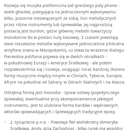
Rozwija się muzyka polifoniczna (od greckiego poly phone -
wiele głosów), polegająca na jednoczesnym wykonywaniu
kilku, pozornie niezwiązanych ze sobą, linii melodycznych
przez różne instrumenty lub śpiewaków. Jej najprostszą
postacią jest burdon, gdzie głównej melodii towarzyszy
monotonne tło w postaci nuty basowej. Z czasem powstają
dwie niezależne melodie wykonywane jednocześnie (chóralna
antyfona znana w Mezopotamii), co stwarza wrażenie dialogu.
Pierwotna polifonia pojawia się w dwóch ośrodkach -
w południowej Eurazji i Ameryce Środkowej - ale potem
rozpowszechnia się i rozwija, osiągając coraz bardziej złożone
formy muzyczne między innymi w Chinach, Tybecie, Europie,
Afryce na południe od Sahary, w Górach Skalistych i na Alasce.
Odrębną formą jest monodia - śpiew solowy (pojedynczego
śpiewaka), ewentualnie przy akompaniamencie jakiegoś
instrumentu. Jest to ulubiona forma bardów i wędrownych
aktorów opowiadających i śpiewających tradycyjne eposy.
2. tysiąclecie p.n.e. - Powstaje flet wielokrotny (Ameryka
Środkowa, Andy, Azja Zachodnia) - kilka rurek ma wspólny