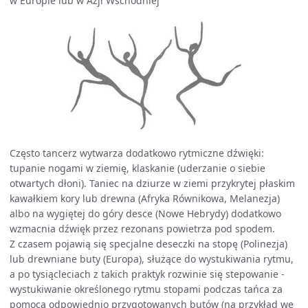
w Europie lub w Azji Wschodniej
Często tancerz wytwarza dodatkowo rytmiczne dźwięki:
tupanie nogami w ziemię, klaskanie (uderzanie o siebie
otwartych dłoni). Taniec na dziurze w ziemi przykrytej płaskim
kawałkiem kory lub drewna (Afryka Równikowa, Melanezja)
albo na wygiętej do góry desce (Nowe Hebrydy) dodatkowo
wzmacnia dźwięk przez rezonans powietrza pod spodem.
Z czasem pojawią się specjalne deseczki na stopę (Polinezja)
lub drewniane buty (Europa), służące do wystukiwania rytmu,
a po tysiącleciach z takich praktyk rozwinie się stepowanie -
wystukiwanie określonego rytmu stopami podczas tańca za
pomocą odpowiednio przygotowanych butów (na przykład we