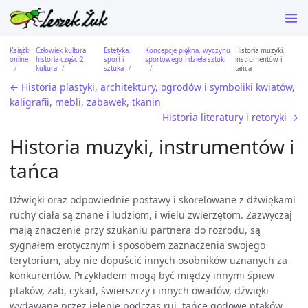
Książki
Człowiek kultura
Estetyka,
Koncepcje piękna, wyczynu
Historia muzyki,
online
historia część 2:
sport i
sportowego i dzieła sztuki
instrumentów i
kultura
sztuka
tańca
← Historia plastyki, architektury, ogrodów i symboliki kwiatów,
kaligrafii, mebli, zabawek, tkanin
Historia literatury i retoryki →
Historia muzyki, instrumentów i
tańca
Dźwięki oraz odpowiednie postawy i skorelowane z dźwiękami
ruchy ciała są znane i ludziom, i wielu zwierzętom. Zazwyczaj
mają znaczenie przy szukaniu partnera do rozrodu, są
sygnałem erotycznym i sposobem zaznaczenia swojego
terytorium, aby nie dopuścić innych osobników uznanych za
konkurentów. Przykładem mogą być między innymi śpiew
ptaków, żab, cykad, świerszczy i innych owadów, dźwięki
wydawane przez jelenie podczas rui, tańce godowe ptaków...