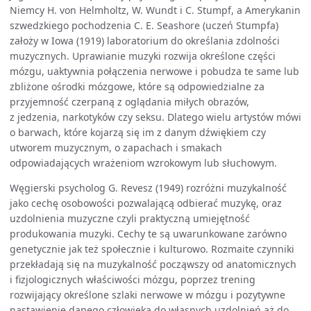
Niemcy H. von Helmholtz, W. Wundt i C. Stumpf, a Amerykanin
szwedzkiego pochodzenia C. E. Seashore (uczeń Stumpfa)
założy w Iowa (1919) laboratorium do określania zdolności
muzycznych. Uprawianie muzyki rozwija określone części
mózgu, uaktywnia połączenia nerwowe i pobudza te same lub
zbliżone ośrodki mózgowe, które są odpowiedzialne za
przyjemność czerpaną z oglądania miłych obrazów,
z jedzenia, narkotyków czy seksu. Dlatego wielu artystów mówi
o barwach, które kojarzą się im z danym dźwiękiem czy
utworem muzycznym, o zapachach i smakach
odpowiadających wrażeniom wzrokowym lub słuchowym.
Węgierski psycholog G. Revesz (1949) rozróżni muzykalność
jako cechę osobowości pozwalającą odbierać muzykę, oraz
uzdolnienia muzyczne czyli praktyczną umiejętność
produkowania muzyki. Cechy te są uwarunkowane zarówno
genetycznie jak też społecznie i kulturowo. Rozmaite czynniki
przekładają się na muzykalność począwszy od anatomicznych
i fizjologicznych właściwości mózgu, poprzez trening
rozwijający określone szlaki nerwowe w mózgu i pozytywne
nastawienie danego człowieka do własnych uzdolnień aż do