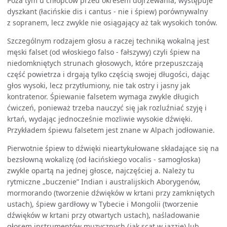
Poza tym u chłopców przed okresem dojrzewania, występuje
dyszkant (łacińskie dis i cantus - nie i śpiew) porównywalny
z sopranem, lecz zwykle nie osiągający aż tak wysokich tonów.
Szczególnym rodzajem głosu a raczej techniką wokalną jest
męski falset (od włoskiego falso - fałszywy) czyli śpiew na
niedomkniętych strunach głosowych, które przepuszczają
część powietrza i drgają tylko częścią swojej długości, dając
głos wysoki, lecz przytłumiony, nie tak ostry i jasny jak
kontratenor. Śpiewanie falsetem wymaga zwykle długich
ćwiczeń, ponieważ trzeba nauczyć się jak rozluźniać szyję i
krtań, wydając jednocześnie mozliwie wysokie dźwięki.
Przykładem śpiewu falsetem jest znane w Alpach jodłowanie.
Pierwotnie śpiew to dźwięki nieartykułowane składające się na
bezsłowną wokalizę (od łacińskiego vocalis - samogłoska)
zwykle opartą na jednej głosce, najczęściej a. Należy tu
rytmiczne „buczenie” Indian i australijskich Aborygenów,
mormorando (tworzenie dźwięków w krtani przy zamkniętych
ustach), śpiew gardłowy w Tybecie i Mongolii (tworzenie
dźwięków w krtani przy otwartych ustach), naśladowanie
głosem instrumentów muzycznych (jak scat w jazzie) lub