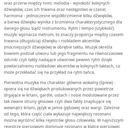
oraz przerw między nimi; melodia - wysokość kolejnych
dźwięków, czas ich trwania oraz następstwo w czasie;
harmonia - jednoczesne współbrzmienie kilku dźwięków,
a barwa dźwięku wynika z brzmienia charakterystycznego dla
danego głosu bądź instrumentu. Rytm i tempo (szybkość)
muzyki wyznacza metrum, to znaczy proporcja między czasem
trwania (długością) dźwięku i rozkładem akcentów
(mocniejszych dźwięków) w obrębie taktu. Muzyk określa
bowiem podział utworu lub jego fragmentu na równoczasowe
odcinki czyli takty nadające utworowi pewien rytm dzięki
powtarzalnemu rozkładowi akcentów w kolejnych taktach, co
może przekładać się na przykład na rytm tańca.
Pierwotna muzyka ma charakter głównie wokalny (śpiew) -
opiera się na dźwiękach produkowanych przez powietrze
drgające w krtani, gardle, ustach i nosie modulowane przez
tak zwane struny głosowe czyli dwa fałdy znajdujące się
wewnątrz krtani, język w jamie gębowej oraz wargi. Zależnie
od tego, która część ciała wykazuje największy rezonans
można wyróżnić kilka rejestrów głosu człowieka. W najniższym
rejestrze piersiowym dominuje rezonans w klatce piersiowej