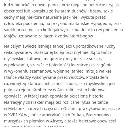
ludzi niepokój a nawet panikę oraz niejasne poczucie czyjejś
obecności lub kontaktu ze światem duchów i bóstw. Takie
cechy mają niektóre naturalne jaskinie i wykute przez
człowieka podziemia, na przykład maltańskie Hypogeum, oraz
sanktuaria i miejsca kultu jak wyrocznia delficka czy podziemia
Majów uznawane za łącznik ze światem bogów.
Na całym świecie istnieją tańce jako uporządkowane ruchy
wykonywane w określonej kolejności i rytmie. Są to tańce
myśliwskie, kultowe, magiczne (przynoszące sukces
w polowaniu, szczęście i płodność) lecznicze (szczególnie
w wykonaniu szamanów), wojenne (taniec imituje walkę)
i tańce władzy wykonywane przez wodzów. Przykładem
rozwiniętego tańca społeczności zbieracko-myśliwskiej jest
palga z rejonu Kimberley w Australii. Jest to baletowa
opowieść, w której ruch opowiada określone historie.
Narracyjny charakter mają też rozliczne rytualne tańce
w Melanezji i innych częściach Oceanii praktykowane jeszcze
w XVIII-XX w., tańce amerykańskich Indian, Buszmenów i
murzyńskich plemion w Afryce, a także baletowe opowieści