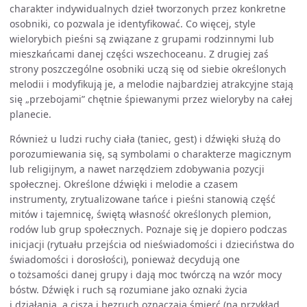
charakter indywidualnych dzieł tworzonych przez konkretne
osobniki, co pozwala je identyfikować. Co więcej, style
wielorybich pieśni są związane z grupami rodzinnymi lub
mieszkańcami danej części wszechoceanu. Z drugiej zaś
strony poszczególne osobniki uczą się od siebie określonych
melodii i modyfikują je, a melodie najbardziej atrakcyjne stają
się „przebojami” chętnie śpiewanymi przez wieloryby na całej
planecie.
Również u ludzi ruchy ciała (taniec, gest) i dźwięki służą do
porozumiewania się, są symbolami o charakterze magicznym
lub religijnym, a nawet narzędziem zdobywania pozycji
społecznej. Określone dźwięki i melodie a czasem
instrumenty, zrytualizowane tańce i pieśni stanowią część
mitów i tajemnicę, świętą własność określonych plemion,
rodów lub grup społecznych. Poznaje się je dopiero podczas
inicjacji (rytuału przejścia od nieświadomości i dzieciństwa do
świadomości i dorosłości), ponieważ decydują one
o tożsamości danej grupy i dają moc twórczą na wzór mocy
bóstw. Dźwięk i ruch są rozumiane jako oznaki życia
i działania, a cisza i bezruch oznaczają śmierć (na przykład