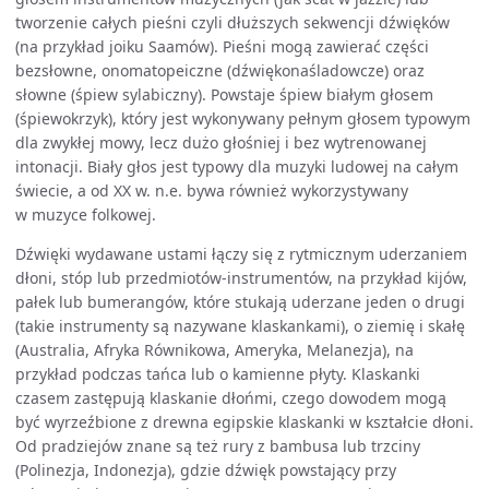
tworzenie całych pieśni czyli dłuższych sekwencji dźwięków
(na przykład joiku Saamów). Pieśni mogą zawierać części
bezsłowne, onomatopeiczne (dźwiękonaśladowcze) oraz
słowne (śpiew sylabiczny). Powstaje śpiew białym głosem
(śpiewokrzyk), który jest wykonywany pełnym głosem typowym
dla zwykłej mowy, lecz dużo głośniej i bez wytrenowanej
intonacji. Biały głos jest typowy dla muzyki ludowej na całym
świecie, a od XX w. n.e. bywa również wykorzystywany
w muzyce folkowej.
Dźwięki wydawane ustami łączy się z rytmicznym uderzaniem
dłoni, stóp lub przedmiotów-instrumentów, na przykład kijów,
pałek lub bumerangów, które stukają uderzane jeden o drugi
(takie instrumenty są nazywane klaskankami), o ziemię i skałę
(Australia, Afryka Równikowa, Ameryka, Melanezja), na
przykład podczas tańca lub o kamienne płyty. Klaskanki
czasem zastępują klaskanie dłońmi, czego dowodem mogą
być wyrzeźbione z drewna egipskie klaskanki w kształcie dłoni.
Od pradziejów znane są też rury z bambusa lub trzciny
(Polinezja, Indonezja), gdzie dźwięk powstający przy