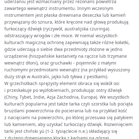
uderzaniu jest wzmacniany przez rezonans powietrza
zawartego wewnątrz instrumentu. Innym wczesnym
instrumentem jest płaska drewniana deseczka lub kamień
przywiązany do sznura, które kręcone nad głową produkują
furkoczący dźwięk (ryczywół, australijska czuringa)
odstraszający wrogów i złe moce. W niemal wszystkich
kulturach magiczną ochronę zapewniają także różne kołatki,
gdzie uderzają o siebie dwa przedmioty złożone w jedno
urządzenie (hiszpańskie kastaniety na rączce lub trzymane
wewnątrz dłoni), oraz gruchawki - pojemniki z małymi
ruchomymi przedmiotami wewnątrz (na przykład wysuszony
duży strąk w Australii, jajko lub tykwa z pestkami).
W grzechotkach sprężysty element obraca się wokół osi
i przeskakuje po wyżłobieniach, produkując ostry dźwięk
(Chiny, Tybet, Indie, Azja Zachodnia, Europa). We wszystkich
kulturach popularna jest także tarka czyli szorstka lub pocięta
bruzdami powierzchnia do pocierania lub na przykład kość
z nacięciami na powierzchni, po której przesuwa się patykiem
lub kamieniem, aby uzyskać turkoczący dźwięk. Rozwinięciem
tarki jest chiński yü (1-2. tysiąclecie n.e.) składający się
z dużego drewnianego klocka z karbami na górnej