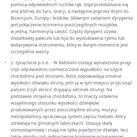
pomocą odpowiednich ruchów rąk. Stąd przedostanie się
ona później do Syrii, Grecji, a następnie poprzez Rzym do
Bizancjum, Europy i Arabów. Głównym zadaniem dyrygenta
jest połączenie brzmienia poszczególnych muzyków
w jedną, harmonijną całość. Często dyrygent używa
dodatkowej pałeczki lub kija do wystukiwania rytmu lub
wskazywania instrumentu, który w danym momencie jest
szczególnie ważny.
2. tysiąclecie p.n.e. - W Babilonii zostają wynalezione progi
czyli odpowiednio rozmieszczone wypukłości na szyjce
chordofonu pod strunami, które odpowiadają zmianie
wysokości dźwięku struny, jeśli ją w tym miejscu przycisnąć
palcem (czyli skrócić drgający odcinek struny). Na
podstawie strojenia chordofonu, to znaczy ustalenia
wzajemnego stosunku wysokości dźwięków
produkowanych przez poszczególne struny, muzycy
mezopotamscy opracowują system zapisu melodii, który
utrwalają na glinianych tabliczkach. Stosują skalę
ośmiostopniową i znają nie tylko pojedyncze dźwięki, lecz
także akordy czyli jednoczesne brzmienie przynajmniej