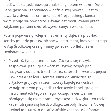
niedźwiedzia jaskiniowego znaleziony potem w jaskini Divje
Babe (Jaskinia Czarownicy) w późniejszej Słowenii. Jest to
otwarta z dwóch stron rurka, do której z jednego końca
wdmuchuje się powietrze. Dźwięk jest modulowany przez
zatykanie palcami dziurek wywierconych wzdłuż fletu.
Potem pojawią się kolejne instrumenty dęte, na przykład
konchy (muszle przekształcone w instrument) koło Nebit-Daga
w Azji Środkowej oraz gliniany gwizdek lub flet z Jaskini
Denisowej w Ałtaju.
Przed 10. tysiącleciem p.n.e. - Zaczyna się muzyka
zespołowa. Jeżeli gra dwóch muzyków, zespół jest
nazywany duetem, trzech to trio, czterech - kwartet, pięciu
- kwintet a sześciu - sekstet. Kilku do kilkudziesięciu
artystów grających razem tworzy kapelę (orkiestrę).
W najprostszym przypadku członkowie kapeli grają na
instrumentach tego samego rodzaju, ewentualnie
różniących się rozmiarami i wysokością dźwięku. Ten rodzaj
kapeli utrzyma się bardzo długo: zespoły fletów na Nowej
Gwinei (do XXI w. n.e.), afrykańskie zespoły ksylofonów