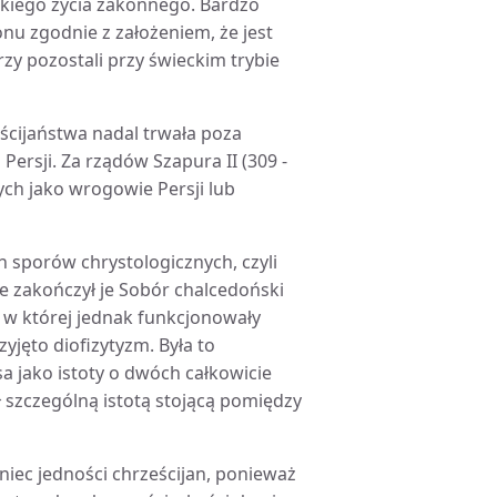
ańskiego życia zakonnego. Bardzo
onu zgodnie z założeniem, że jest
zy pozostali przy świeckim trybie
ścijaństwa nadal trwała poza
ersji. Za rządów Szapura II (309 -
nych jako wrogowie Persji lub
h sporów chrystologicznych, czyli
e zakończył je Sobór chalcedoński
ą, w której jednak funkcjonowały
zyjęto diofizytyzm. Była to
a jako istoty o dwóch całkowicie
ł szczególną istotą stojącą pomiędzy
niec jedności chrześcijan, ponieważ