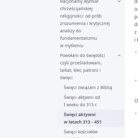
d
Racjonalny wymiar
chrześcijańskiej
o
religijności: od prób
p
zrozumienia i krytycznej
d
analizy do
z
fundamentalizmu
i
w myśleniu
Powołani do świętości
czyli prześladowani,
laikat, kler, patroni i
święci
Święci związani z Biblią
Święci aktywni od
O
I wieku do 313 r.
Święci aktywni
w latach 313 - 451
Święci kościołów