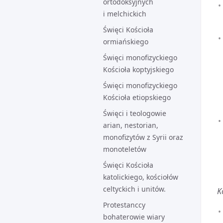
ortodoksyjnych
i melchickich
Święci Kościoła
ormiańskiego
Święci monofizyckiego
Kościoła koptyjskiego
Święci monofizyckiego
Kościoła etiopskiego
Święci i teologowie
arian, nestorian,
monofizytów z Syrii oraz
monoteletów
Święci Kościoła
katolickiego, kościołów
celtyckich i unitów.
K
Protestanccy
bohaterowie wiary