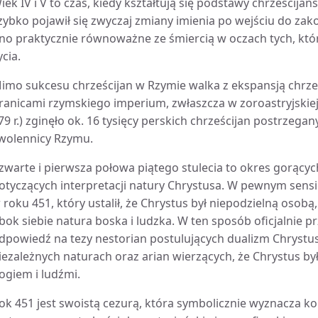
iek IV i V to czas, kiedy kształtują się podstawy chrześcij
zybko pojawił się zwyczaj zmiany imienia po wejściu do zak
no praktycznie równoważne ze śmiercią w oczach tych, któr
ycia.
imo sukcesu chrześcijan w Rzymie walka z ekspansją chrze
ranicami rzymskiego imperium, zwłaszcza w zoroastryjskiej P
79 r.) zginęło ok. 16 tysięcy perskich chrześcijan postrzega
wolennicy Rzymu.
zwarte i pierwsza połowa piątego stulecia to okres gorącyc
otyczących interpretacji natury Chrystusa. W pewnym sensi
 roku 451, który ustalił, że Chrystus był niepodzielną osob
bok siebie natura boska i ludzka. W ten sposób oficjalnie pr
dpowiedź na tezy nestorian postulujących dualizm Chrystus
iezależnych naturach oraz arian wierzących, że Chrystus by
ogiem i ludźmi.
ok 451 jest swoistą cezurą, która symbolicznie wyznacza ko