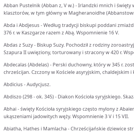
Abban Pustelnik (Abban z, V w.) - Irlandzki mnich i święty
klasztorów, w tym główny w Magheranoidhe (Abbanstown
Abda i Abdjesus - Według tradycji biskupi poddani zmiażd
376 r. w Kaszgarze razem z Abą. Wspomnienie 16 V.
Abdas z Suzy - Biskup Suzy. Pochodził z rodziny zoroastry
Szapura II uwięziony, torturowany i stracony w 420 r. Ws
Abdecalas (Abdelas) - Perski duchowny, który w 345 r. zost
chrześcijan. Czczony w Kościele asyryjskim, chaldejskim i
Abdicius - Audycjusz.
Abdiszo (298 - ok. 345) - Diakon Kościoła syryjskiego. Sk
Abhai - święty Kościoła syryjskiego często mylony z Aba
ukąszeniami jadowitych węży. Wspomnienie 3 V i 15 VII.
Abiatha, Hathes i Mamlacha - Chrześcijańskie dziewice s