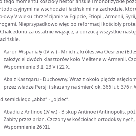
o tego momentu kościoły nestoriańskie i monofizyckie pozo
rtodoksyjnymi na wschodzie i łacińskimi na zachodzie, które
ołowy V wieku chrześcijanie w Egipcie, Etiopii, Armenii, Syri
rogami. Nieprzypadkowo więc po reformacji kościoły protes
 Chalcedonu za ostatnie wiążące, a odrzucą wszystkie nastę
 łacińskie.
Aaron Wspaniały (IV w.) - Mnich z królestwa Oesrene (Edes
założyciel dwóch klasztorów koło Melitene w Armenii. Czc
Wspomnienie 3 II, 23 V i 22 X.
Aba z Kaszgaru - Duchowny. Wraz z około pięćdziesięciom
przez władze Persji i skazany na śmierć ok. 366 lub 376 r
d semickiego „abba” - „ojciec”.
Abadiu z Antinoe (IV w.) - Biskup Antinoe (Antinopolis, póź
Zabity przez arian. Czczony w kościołach ortodoksyjnych, 
Wspomnienie 26 XII.