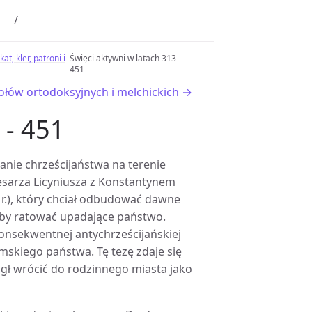
t, kler, patroni i
Święci aktywni w latach 313 -
451
iołów ortodoksyjnych i melchickich →
 - 451
anie chrześcijaństwa na terenie
esarza Licyniusza z Konstantynem
3 r.), który chciał odbudować dawne
eby ratować upadające państwo.
onsekwentnej antychrześcijańskiej
ymskiego państwa. Tę tezę zdaje się
mógł wrócić do rodzinnego miasta jako