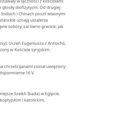
stawały w łączności z kościołami
 głosiły diofizytyzm. Od drugiej
i, Indiach i Chinach poszli własnymi
tanckie uznają ustalenia
pne sobory, zarówno greckie, jak
sy). Uczeń Eugeniusza z Antiochii,
zony w Kościele syryjskim.
a chrześcijanami został uwięziony
. Wspomnienie 16 V.
niejsze Szeikh Ibada) w Egipcie.
koptyjskim i katolickim.