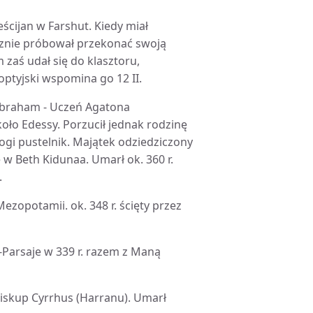
eścijan w Farshut. Kiedy miał
ecznie próbował przekonać swoją
 zaś udał się do klasztoru,
optyjski wspomina go 12 II.
 Abraham - Uczeń Agatona
koło Edessy. Porzucił jednak rodzinę
bogi pustelnik. Majątek odziedziczony
 w Beth Kidunaa. Umarł ok. 360 r.
.
ezopotamii. ok. 348 r. ścięty przez
-Parsaje w 339 r. razem z Maną
 biskup Cyrrhus (Harranu). Umarł