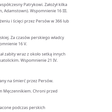
 współczesny Patrykowi. Założył kilka
, Adamstown). Wspomnienie 16 III.
żeniu i ścięci przez Persów w 366 lub
jskiej. Za czasów perskiego władcy
pomnienie 16 V.
ał zabity wraz z około setką innych
 katolickim. Wspomnienie 21 IV.
azany na śmierć przez Persów.
iem Męczennikiem. Chroni przed
tracone podczas perskich