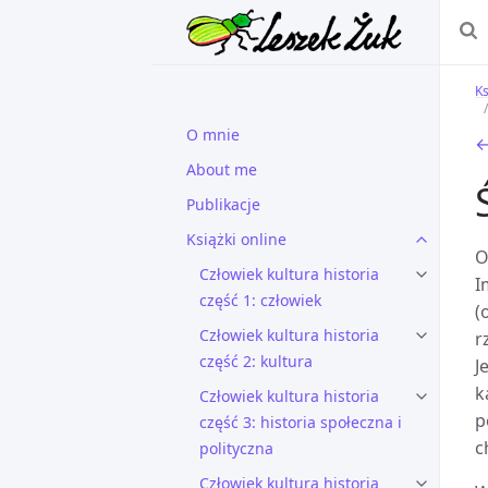
Ks
O mnie
←
About me
Publikacje
Książki online
O
Człowiek kultura historia
I
część 1: człowiek
(
Człowiek kultura historia
r
część 2: kultura
J
k
Człowiek kultura historia
p
część 3: historia społeczna i
c
polityczna
Człowiek kultura historia