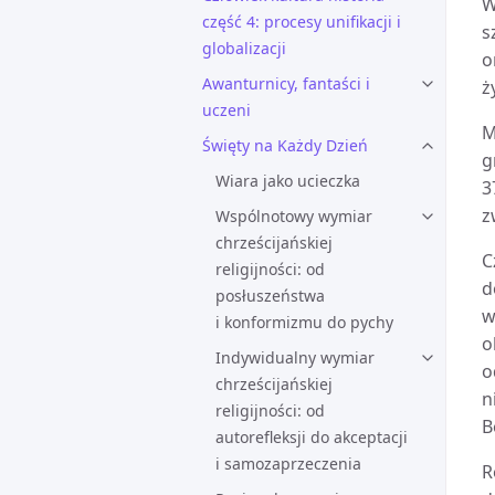
W
część 4: procesy unifikacji i
s
globalizacji
o
Awanturnicy, fantaści i
ż
uczeni
M
Święty na Każdy Dzień
g
Wiara jako ucieczka
3
z
Wspólnotowy wymiar
chrześcijańskiej
C
religijności: od
d
posłuszeństwa
w
i konformizmu do pychy
o
Indywidualny wymiar
o
chrześcijańskiej
n
religijności: od
B
autorefleksji do akceptacji
i samozaprzeczenia
R