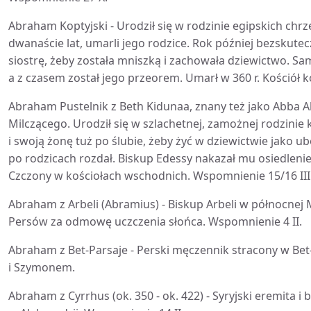
Abraham Koptyjski - Urodził się w rodzinie egipskich chrz
dwanaście lat, umarli jego rodzice. Rok później bezskut
siostrę, żeby została mniszką i zachowała dziewictwo. Sam
a z czasem został jego przeorem. Umarł w 360 r. Kościół k
Abraham Pustelnik z Beth Kidunaa, znany też jako Abba
Milczącego. Urodził się w szlachetnej, zamożnej rodzinie 
i swoją żonę tuż po ślubie, żeby żyć w dziewictwie jako u
po rodzicach rozdał. Biskup Edessy nakazał mu osiedlenie
Czczony w kościołach wschodnich. Wspomnienie 15/16 III
Abraham z Arbeli (Abramius) - Biskup Arbeli w północnej M
Persów za odmowę uczczenia słońca. Wspomnienie 4 II.
Abraham z Bet-Parsaje - Perski męczennik stracony w Bet
i Szymonem.
Abraham z Cyrrhus (ok. 350 - ok. 422) - Syryjski eremita i