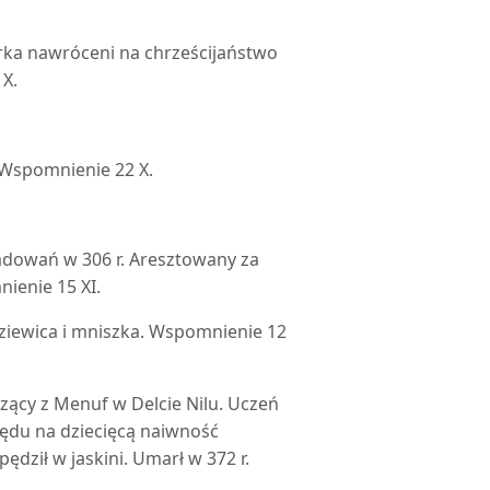
órka nawróceni na chrześcijaństwo
 X.
. Wspomnienie 22 X.
ladowań w 306 r. Aresztowany za
nienie 15 XI.
, dziewica i mniszka. Wspomnienie 12
ący z Menuf w Delcie Nilu. Uczeń
ędu na dziecięcą naiwność
pędził w jaskini. Umarł w 372 r.