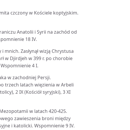
mita czczony w Kościele koptyjskim.
niczu Anatolii i Syrii na zachód od
spomnienie 18 IV.
i mnich. Zasłynął wizją Chrystusa
w Djirdjeh w 399 r. po chorobie
. Wspomnienie 4 I.
ka w zachodniej Persji.
trzech latach więzienia w Arbeli
cy), 2 IX (Kościół syryjski), 3 XI
 Mezopotamii w latach 420-425.
owego zawieszenia broni między
jne i katolicki. Wspomnienie 9 IV.