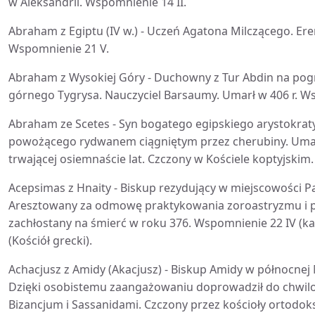
w Aleksandrii. Wspomnienie 14 II.
Abraham z Egiptu (IV w.) - Uczeń Agatona Milczącego. Ere
Wspomnienie 21 V.
Abraham z Wysokiej Góry - Duchowny z Tur Abdin na pogra
górnego Tygrysa. Nauczyciel Barsaumy. Umarł w 406 r. W
Abraham ze Scetes - Syn bogatego egipskiego arystokraty 
powożącego rydwanem ciągniętym przez cherubiny. Umarł 
trwającej osiemnaście lat. Czczony w Kościele koptyjskim
Acepsimas z Hnaity - Biskup rezydujący w miejscowości Pa
Aresztowany za odmowę praktykowania zoroastryzmu i po 
zachłostany na śmierć w roku 376. Wspomnienie 22 IV (katoli
(Kościół grecki).
Achacjusz z Amidy (Akacjusz) - Biskup Amidy w północnej
Dzięki osobistemu zaangażowaniu doprowadził do chwil
Bizancjum i Sassanidami. Czczony przez kościoły ortodoksy