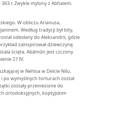
363 r. Zwykle mylony z Abhaiem.
skiego. W obliczu Arianusa,
janinem. Według tradycji był bity,
ostał odesłany do Aleksandrii, gdzie
przykład zainspirował dziewczynę
ostała ścięta. Abāmūn jest czczony
ienie 27 IV.
szkającej w Nehisa w Delcie Nilu.
 i po wymyślnych torturach został
tki zostały przeniesione do
ch ortodoksyjnych, koptyjskim