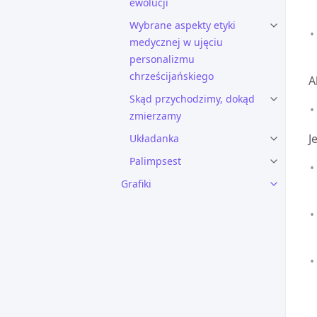
ewolucji
Wybrane aspekty etyki
medycznej w ujęciu
personalizmu
chrześcijańskiego
A
Skąd przychodzimy, dokąd
zmierzamy
J
Układanka
Palimpsest
Grafiki