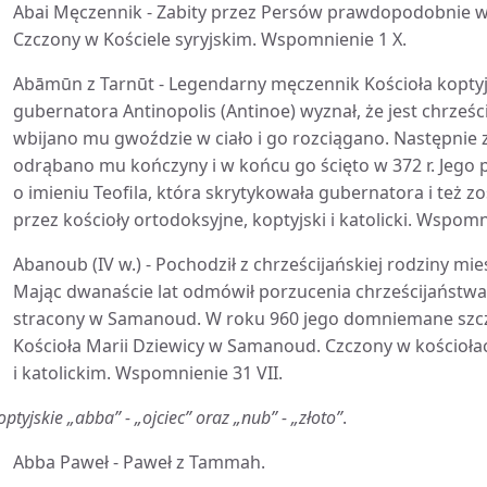
Abai Męczennik - Zabity przez Persów prawdopodobnie w 
Czczony w Kościele syryjskim. Wspomnienie 1 X.
Abāmūn z Tarnūt - Legendarny męczennik Kościoła koptyj
gubernatora Antinopolis (Antinoe) wyznał, że jest chrześci
wbijano mu gwoździe w ciało i go rozciągano. Następnie z
odrąbano mu kończyny i w końcu go ścięto w 372 r. Jego 
o imieniu Teofila, która skrytykowała gubernatora i też z
przez kościoły ortodoksyjne, koptyjski i katolicki. Wspomn
Abanoub (IV w.) - Pochodził z chrześcijańskiej rodziny mie
Mając dwanaście lat odmówił porzucenia chrześcijaństwa
stracony w Samanoud. W roku 960 jego domniemane szczą
Kościoła Marii Dziewicy w Samanoud. Czczony w kościoła
i katolickim. Wspomnienie 31 VII.
optyjskie „abba” - „ojciec” oraz „nub” - „złoto”
.
Abba Paweł - Paweł z Tammah.