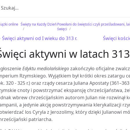
iążki online
Święty na Każdy Dzień
Powołani do świętości czyli prześladowani, laika
święci
 Święci aktywni od I wieku do 313 r.
Święci kośc
Święci aktywni w latach 313
głoszenie
Edyktu mediolańskiego
zakończyło oficjalne zwalcz
mperium Rzymskiego. Wyjątkiem był krótki okres zatargu c
ok. 320 - 325 r.) oraz rządy cesarza Juliana Apostaty (361–36
zymskie cnoty i powstrzymać ekspansję chrześcijaństwa, ż
ednak wbrew chrześcijańskim autorom Julian nie rozwinął k
ampanii, a jedynie akcję powstrzymywania klerykalizacji rz
otwierdzać los Cyryla z Jerozolimy, który dzięki Julianowi 
hrześcijański patriarcha.