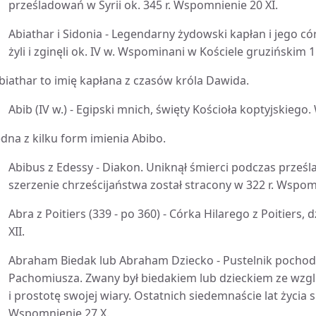
prześladowań w Syrii ok. 345 r. Wspomnienie 20 XI.
Abiathar i Sidonia - Legendarny żydowski kapłan i jego c
żyli i zginęli ok. IV w. Wspominani w Kościele gruzińskim 1
biathar to imię kapłana z czasów króla Dawida.
Abib (IV w.) - Egipski mnich, święty Kościoła koptyjskiego
edna z kilku form imienia Abibo.
Abibus z Edessy - Diakon. Uniknął śmierci podczas prześ
szerzenie chrześcijaństwa został stracony w 322 r. Wspom
Abra z Poitiers (339 - po 360) - Córka Hilarego z Poitiers
XII.
Abraham Biedak lub Abraham Dziecko - Pustelnik pochodz
Pachomiusza. Zwany był biedakiem lub dzieckiem ze wzgl
i prostotę swojej wiary. Ostatnich siedemnaście lat życia s
Wspomnienie 27 X.