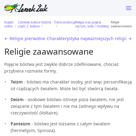
Książki
Człowiek kultura historia
Transcendencja
Religia oraz pojęcia
Religie
online
część 2: kultura
sacrum, kultu i modlitwy
zaawansowane
← Religie pierwotne
Charakterystyka najważniejszych religii →
Religie zaawansowane
Pojęcie bóstwa jest zwykle dobrze zdefiniowane, chociaż
przybiera rozmaite formy.
Teizm
- bóstwo ma charakter osoby, jest więc personifikacją
sił rządzących światem. Może też być stwórcą świata.
Deizm
- osobowe bóstwo istnieje poza światem, nie jest
związane z tym światem i nie ma żadnego wpływu na
rzeczywistość (Voltaire).
Panteizm
- bóstwo jest tożsame z całym światem
(hermetyzm, Spinoza).