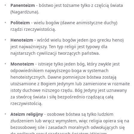
Panenteizm
- bóstwo jest tożsame tylko z częścią świata
(Nagardżuna).
Politeizm
- wielu bogów (dawne animistyczne duchy)
rządzi rzeczywistością.
Henoteizm
- wśród wielu bogów jeden (po grecku heno)
jest najważniejszy. Ten typ religii jest typowy dla
najstarszych cywilizacji tworzących państwa.
Monoteizm
- istnieje tylko jeden bóg, który zwykle jest
odpowiednikiem najwyższego boga w systemach
henoteistycznych. Dawne pomniejsze bóstwa zostają
utożsamione z Bogiem Jedynym lub zamienione w rozmaite
istoty duchowe niższego rzędu. Bóg Jedyny jest uznawany
za stwórcę świata i siłę bezpośrednio rządzącą całą
rzeczywistością.
Ateizm religijny
- osobowe bóstwa są tylko ludzkim
złudzeniem lub wręcz wymysłem, więc religia opiera się na
bezosobowej sile i zasadach moralnych odwołujących się
do ogólnych reguł rządzących światem (dżinizm,