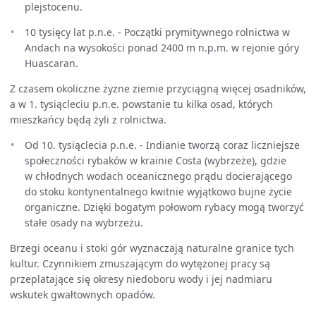
plejstocenu.
10 tysięcy lat p.n.e. - Początki prymitywnego rolnictwa w
Andach na wysokości ponad 2400 m n.p.m. w rejonie góry
Huascaran.
Z czasem okoliczne żyzne ziemie przyciągną więcej osadników,
a w 1. tysiącleciu p.n.e. powstanie tu kilka osad, których
mieszkańcy będą żyli z rolnictwa.
Od 10. tysiąclecia p.n.e. - Indianie tworzą coraz liczniejsze
społeczności rybaków w krainie Costa (wybrzeże), gdzie
w chłodnych wodach oceanicznego prądu docierającego
do stoku kontynentalnego kwitnie wyjątkowo bujne życie
organiczne. Dzięki bogatym połowom rybacy mogą tworzyć
stałe osady na wybrzeżu.
Brzegi oceanu i stoki gór wyznaczają naturalne granice tych
kultur. Czynnikiem zmuszającym do wytężonej pracy są
przeplatające się okresy niedoboru wody i jej nadmiaru
wskutek gwałtownych opadów.