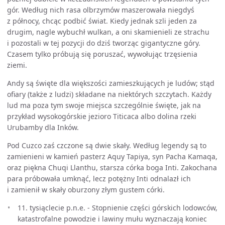
gór. Według nich rasa olbrzymów maszerowała niegdyś
z północy, chcąc podbić świat. Kiedy jednak szli jeden za
drugim, nagle wybuchł wulkan, a oni skamienieli ze strachu
i pozostali w tej pozycji do dziś tworząc gigantyczne góry.
Czasem tylko próbują się poruszać, wywołując trzęsienia
ziemi.
Andy są święte dla większości zamieszkujących je ludów; stąd
ofiary (także z ludzi) składane na niektórych szczytach. Każdy
lud ma poza tym swoje miejsca szczególnie święte, jak na
przykład wysokogórskie jezioro Titicaca albo dolina rzeki
Urubamby dla Inków.
Pod Cuzco zaś czczone są dwie skały. Według legendy są to
zamienieni w kamień pasterz Aquy Tapiya, syn Pacha Kamaqa,
oraz piękna Chuqi Llanthu, starsza córka boga Inti. Zakochana
para próbowała umknąć, lecz potężny Inti odnalazł ich
i zamienił w skały oburzony złym gustem córki.
11. tysiąclecie p.n.e. - Stopnienie części górskich lodowców,
katastrofalne powodzie i lawiny mułu wyznaczają koniec