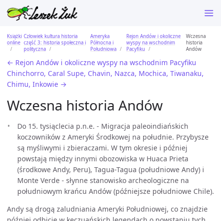
Książki
Człowiek kultura historia
Ameryka
Rejon Andów i okoliczne
Wczesna
online
część 3: historia społeczna i
Północna i
wyspy na wschodnim
historia
polityczna
Południowa
Pacyfiku
Andów
← Rejon Andów i okoliczne wyspy na wschodnim Pacyfiku
Chinchorro, Caral Supe, Chavin, Nazca, Mochica, Tiwanaku,
Chimu, Inkowie →
Wczesna historia Andów
Do 15. tysiąclecia p.n.e. - Migracja paleoindiańskich
koczowników z Ameryki Środkowej na południe. Przybysze
są myśliwymi i zbieraczami. W tym okresie i później
powstają między innymi obozowiska w Huaca Prieta
(środkowe Andy, Peru), Tagua-Tagua (południowe Andy) i
Monte Verde - słynne stanowisko archeologiczne na
południowym krańcu Andów (późniejsze południowe Chile).
Andy są drogą zaludniania Ameryki Południowej, co znajdzie
później odbicie w keczuańskich legendach o powstaniu tych