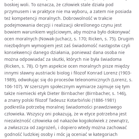
boskiej woli. To oznacza, że człowiek stale działa pod
przymusem i w praktyce nie ma wyboru, a zatem nie posiada
też kompetencji moralnych. Dobrowolność w trakcie
podejmowania decyzji i realizacji określonego czynu jest
bowiem warunkiem wyjściowym, aby można było dokonywać
ocen moralnych (Nowak-Juchacz, s. 170; Ricken, s. 75). Drugim
niezbędnym wymogiem jest zaś świadomość następstw czyli
konsekwencji danego działania, ponieważ dana osoba nie
można odpowiadać za skutki, których nie była świadoma
(Ricken, s. 78). O tym aspekcie ocen moralnych pisze między
innymi sławny austriacki biolog i filozof Konrad Lorenz (1903-
1989), odwołując się do procesów teleonomicznych (Lorenz, s.
106-107). W szerszym społecznym wymiarze zajmuje się tym
także niemiecki etyk Dieter Birnbacher (Birnbacher, s. 146),
a znany polski filozof Tadeusz Kotarbiński (1886-1981)
podkreśla potrzebę moralnej świadomości prawdziwego
człowieka. Wszyscy oni pokazują, że w etyce potrzebna jest
niezależność człowieka od nakazów kogokolwiek z zewnątrz,
a zwłaszcza od zagrożeń, i dopiero wtedy można zachować
godność ludzkiej osoby i móc ją oceniać w kategoriach