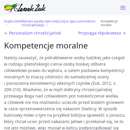
Książki online
Wybrane aspekty etyki medycznej w ujęciu personalizmu
Kompetencje
chrześcijańskiego
moralne
← Personalizm chrześcijański
Przysięga Hipokratesa →
Kompetencje moralne
Należy zauważyć, że potraktowanie osoby ludzkiej jako czegoś
w rodzaju platońskiego cienia osoby boskiej odbiera
człowiekowi prawo do wyboru, a zatem pozbawia kompetencji
moralnych to znaczy zdolności do samodzielnej oceny
i ponoszenia konsekwencji własnych czynów (Żuk, 2012, s.
209-210). Wiadomo, że w myśl doktryny chrześcijańskiej
przewaga Boga nad człowiekiem jest nieskończenie wielka,
a człowiek nie ma możliwości ucieczki przed boskim gniewem
w razie sprzeniewierzenia się nakazom Stwórcy. W sposób
baśniowy mówi o tym na przykład biblijna opowieść o Jonaszu,
który chciał uciec przed nakazami Jahwe i przekonał się, że to
nie jest możliwe, więc musiał w końcu podporządkować się