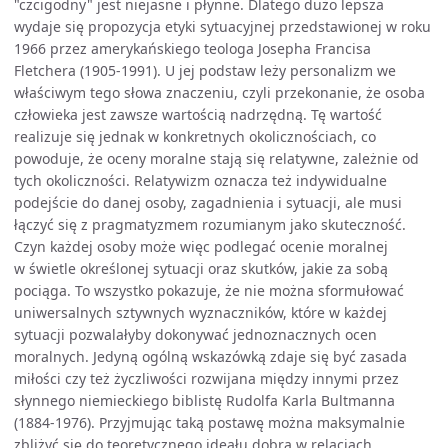
"czcigodny" jest niejasne i płynne. Dlatego dużo lepsza
wydaje się propozycja etyki sytuacyjnej przedstawionej w roku
1966 przez amerykańskiego teologa Josepha Francisa
Fletchera (1905-1991). U jej podstaw leży personalizm we
właściwym tego słowa znaczeniu, czyli przekonanie, że osoba
człowieka jest zawsze wartością nadrzędną. Tę wartość
realizuje się jednak w konkretnych okolicznościach, co
powoduje, że oceny moralne stają się relatywne, zależnie od
tych okoliczności. Relatywizm oznacza też indywidualne
podejście do danej osoby, zagadnienia i sytuacji, ale musi
łączyć się z pragmatyzmem rozumianym jako skuteczność.
Czyn każdej osoby może więc podlegać ocenie moralnej
w świetle określonej sytuacji oraz skutków, jakie za sobą
pociąga. To wszystko pokazuje, że nie można sformułować
uniwersalnych sztywnych wyznaczników, które w każdej
sytuacji pozwalałyby dokonywać jednoznacznych ocen
moralnych. Jedyną ogólną wskazówką zdaje się być zasada
miłości czy też życzliwości rozwijana między innymi przez
słynnego niemieckiego biblistę Rudolfa Karla Bultmanna
(1884-1976). Przyjmując taką postawę można maksymalnie
zbliżyć się do teoretycznego ideału dobra w relacjach