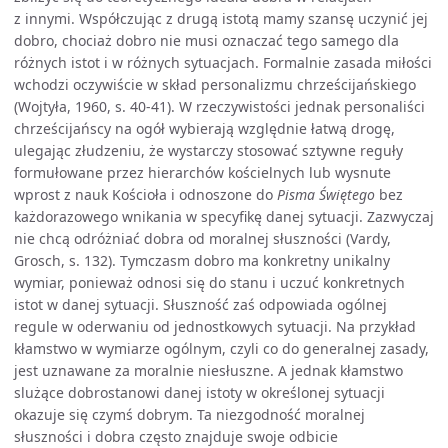
z innymi. Współczując z drugą istotą mamy szansę uczynić jej
dobro, chociaż dobro nie musi oznaczać tego samego dla
różnych istot i w różnych sytuacjach. Formalnie zasada miłości
wchodzi oczywiście w skład personalizmu chrześcijańskiego
(Wojtyła, 1960, s. 40-41). W rzeczywistości jednak personaliści
chrześcijańscy na ogół wybierają względnie łatwą drogę,
ulegając złudzeniu, że wystarczy stosować sztywne reguły
formułowane przez hierarchów kościelnych lub wysnute
wprost z nauk Kościoła i odnoszone do
Pisma Świętego
bez
każdorazowego wnikania w specyfikę danej sytuacji. Zazwyczaj
nie chcą odróżniać dobra od moralnej słuszności (Vardy,
Grosch, s. 132). Tymczasm dobro ma konkretny unikalny
wymiar, ponieważ odnosi się do stanu i uczuć konkretnych
istot w danej sytuacji. Słuszność zaś odpowiada ogólnej
regule w oderwaniu od jednostkowych sytuacji. Na przykład
kłamstwo w wymiarze ogólnym, czyli co do generalnej zasady,
jest uznawane za moralnie niesłuszne. A jednak kłamstwo
slużące dobrostanowi danej istoty w określonej sytuacji
okazuje się czymś dobrym. Ta niezgodność moralnej
słuszności i dobra często znajduje swoje odbicie