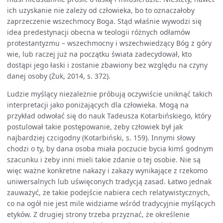
ich uzyskanie nie zależy od człowieka, bo to oznaczałoby
zaprzeczenie wszechmocy Boga. Stąd właśnie wywodzi się
idea predestynacji obecna w teologii różnych odłamów
protestantyzmu – wszechmocny i wszechwiedzący Bóg z góry
wie, lub raczej już na początku świata zadecydował, kto
dostąpi jego łaski i zostanie zbawiony bez względu na czyny
danej osoby (Żuk, 2014, s. 372).
Ludzie myślący niezależnie próbują oczywiście uniknąć takich
interpretacji jako poniżających dla człowieka. Mogą na
przykład odwołać się do nauk Tadeusza Kotarbińskiego, który
postulował takie postępowanie, żeby człowiek był jak
najbardziej czcigodny (Kotarbiński, s. 159). Innymi słowy
chodzi o ty, by dana osoba miała poczucie bycia kimś godnym
szacunku i żeby inni mieli takie zdanie o tej osobie. Nie są
więc ważne konkretne nakazy i zakazy wynikające z rzekomo
uniwersalnych lub uświęconych tradycją zasad. Łatwo jednak
zauważyć, że takie podejście nabiera cech relatywistycznych,
co na ogół nie jest mile widziame wśród tradycyjnie myślących
etyków. Z drugiej strony trzeba przyznać, że określenie