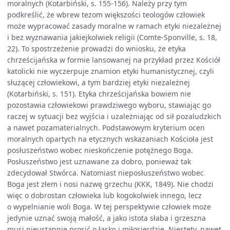
moralnych (Kotarbiński, s. 155-156). Należy przy tym
podkreślić, że wbrew tezom większości teologów człowiek
może wypracować zasady moralne w ramach etyki niezależnej
i bez wyznawania jakiejkolwiek religii (Comte-Sponville, s. 18,
22). To spostrzeżenie prowadzi do wniosku, że etyka
chrześcijańska w formie lansowanej na przykład przez Kościół
katolicki nie wyczerpuje znamion etyki humanistycznej, czyli
służącej człowiekowi, a tym bardziej etyki niezależnej
(Kotarbiński, s. 151). Etyka chrześcijańska bowiem nie
pozostawia człowiekowi prawdziwego wyboru, stawiając go
raczej w sytuacji bez wyjścia i uzależniając od sił pozaludzkich
a nawet pozamaterialnych. Podstawowym kryterium ocen
moralnych opartych na etycznych wskazaniach Kościoła jest
posłuszeństwo wobec nieskończenie potężnego Boga.
Posłuszeństwo jest uznawane za dobro, ponieważ tak
zdecydował Stwórca. Natomiast nieposłuszeństwo wobec
Boga jest złem i nosi nazwę grzechu (KKK, 1849). Nie chodzi
więc o dobrostan człowieka lub kogokolwiek innego, lecz
o wypelnianie woli Boga. W tej perspektywie człowiek może
jedynie uznać swoją małość, a jako istota słaba i grzeszna
musi nieustannie prosić o łaskę i miłosierdzie. Niestety, nawet