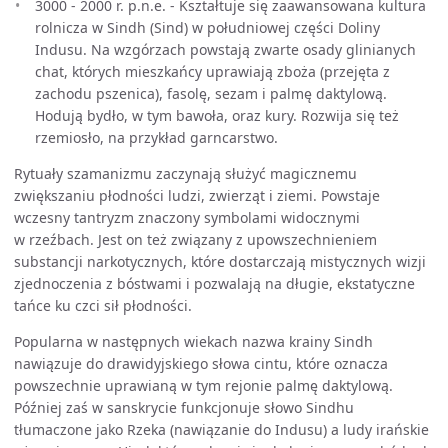
3000 - 2000 r. p.n.e. - Kształtuje się zaawansowana kultura
rolnicza w Sindh (Sind) w południowej części Doliny
Indusu. Na wzgórzach powstają zwarte osady glinianych
chat, których mieszkańcy uprawiają zboża (przejęta z
zachodu pszenica), fasolę, sezam i palmę daktylową.
Hodują bydło, w tym bawoła, oraz kury. Rozwija się też
rzemiosło, na przykład garncarstwo.
Rytuały szamanizmu zaczynają służyć magicznemu
zwiększaniu płodności ludzi, zwierząt i ziemi. Powstaje
wczesny tantryzm znaczony symbolami widocznymi
w rzeźbach. Jest on też związany z upowszechnieniem
substancji narkotycznych, które dostarczają mistycznych wizji
zjednoczenia z bóstwami i pozwalają na długie, ekstatyczne
tańce ku czci sił płodności.
Popularna w następnych wiekach nazwa krainy Sindh
nawiązuje do drawidyjskiego słowa cintu, które oznacza
powszechnie uprawianą w tym rejonie palmę daktylową.
Później zaś w sanskrycie funkcjonuje słowo Sindhu
tłumaczone jako Rzeka (nawiązanie do Indusu) a ludy irańskie