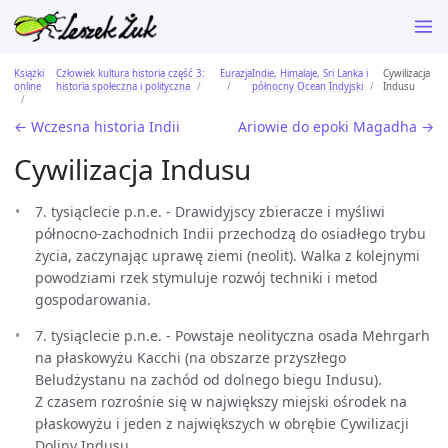
Książki
Człowiek kultura historia część 3:
Eurazja
Indie, Himalaje, Sri Lanka i
Cywilizacja
online
historia społeczna i polityczna
północny Ocean Indyjski
Indusu
← Wczesna historia Indii
Ariowie do epoki Magadha →
Cywilizacja Indusu
7. tysiąclecie p.n.e. - Drawidyjscy zbieracze i myśliwi
północno-zachodnich Indii przechodzą do osiadłego trybu
życia, zaczynając uprawę ziemi (neolit). Walka z kolejnymi
powodziami rzek stymuluje rozwój techniki i metod
gospodarowania.
7. tysiąclecie p.n.e. - Powstaje neolityczna osada Mehrgarh
na płaskowyżu Kacchi (na obszarze przyszłego
Beludżystanu na zachód od dolnego biegu Indusu).
Z czasem rozrośnie się w największy miejski ośrodek na
płaskowyżu i jeden z największych w obrębie Cywilizacji
Doliny Indusu.