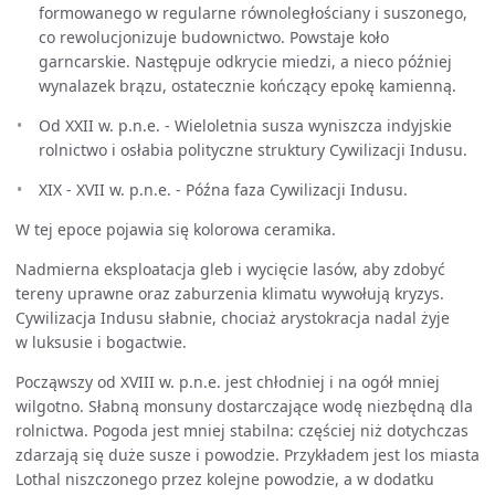
formowanego w regularne równoległościany i suszonego,
co rewolucjonizuje budownictwo. Powstaje koło
garncarskie. Następuje odkrycie miedzi, a nieco później
wynalazek brązu, ostatecznie kończący epokę kamienną.
Od XXII w. p.n.e. - Wieloletnia susza wyniszcza indyjskie
rolnictwo i osłabia polityczne struktury Cywilizacji Indusu.
XIX - XVII w. p.n.e. - Późna faza Cywilizacji Indusu.
W tej epoce pojawia się kolorowa ceramika.
Nadmierna eksploatacja gleb i wycięcie lasów, aby zdobyć
tereny uprawne oraz zaburzenia klimatu wywołują kryzys.
Cywilizacja Indusu słabnie, chociaż arystokracja nadal żyje
w luksusie i bogactwie.
Począwszy od XVIII w. p.n.e. jest chłodniej i na ogół mniej
wilgotno. Słabną monsuny dostarczające wodę niezbędną dla
rolnictwa. Pogoda jest mniej stabilna: częściej niż dotychczas
zdarzają się duże susze i powodzie. Przykładem jest los miasta
Lothal niszczonego przez kolejne powodzie, a w dodatku