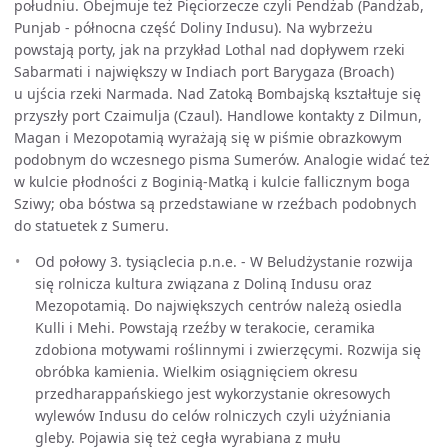
południu. Obejmuje też Pięciorzecze czyli Pendżab (Pandżab,
Punjab - północna część Doliny Indusu). Na wybrzeżu
powstają porty, jak na przykład Lothal nad dopływem rzeki
Sabarmati i największy w Indiach port Barygaza (Broach)
u ujścia rzeki Narmada. Nad Zatoką Bombajską kształtuje się
przyszły port Czaimulja (Czaul). Handlowe kontakty z Dilmun,
Magan i Mezopotamią wyrażają się w piśmie obrazkowym
podobnym do wczesnego pisma Sumerów. Analogie widać też
w kulcie płodności z Boginią-Matką i kulcie fallicznym boga
Sziwy; oba bóstwa są przedstawiane w rzeźbach podobnych
do statuetek z Sumeru.
Od połowy 3. tysiąclecia p.n.e. - W Beludżystanie rozwija
się rolnicza kultura związana z Doliną Indusu oraz
Mezopotamią. Do największych centrów należą osiedla
Kulli i Mehi. Powstają rzeźby w terakocie, ceramika
zdobiona motywami roślinnymi i zwierzęcymi. Rozwija się
obróbka kamienia. Wielkim osiągnięciem okresu
przedharappańskiego jest wykorzystanie okresowych
wylewów Indusu do celów rolniczych czyli użyźniania
gleby. Pojawia się też cegła wyrabiana z mułu