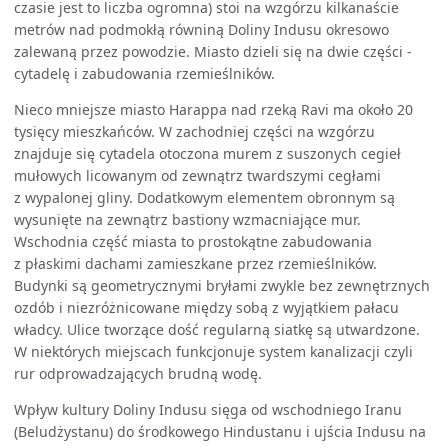
czasie jest to liczba ogromna) stoi na wzgórzu kilkanaście
metrów nad podmokłą równiną Doliny Indusu okresowo
zalewaną przez powodzie. Miasto dzieli się na dwie części -
cytadelę i zabudowania rzemieślników.
Nieco mniejsze miasto Harappa nad rzeką Ravi ma około 20
tysięcy mieszkańców. W zachodniej części na wzgórzu
znajduje się cytadela otoczona murem z suszonych cegieł
mułowych licowanym od zewnątrz twardszymi cegłami
z wypalonej gliny. Dodatkowym elementem obronnym są
wysunięte na zewnątrz bastiony wzmacniające mur.
Wschodnia część miasta to prostokątne zabudowania
z płaskimi dachami zamieszkane przez rzemieślników.
Budynki są geometrycznymi bryłami zwykle bez zewnętrznych
ozdób i niezróżnicowane między sobą z wyjątkiem pałacu
władcy. Ulice tworzące dość regularną siatkę są utwardzone.
W niektórych miejscach funkcjonuje system kanalizacji czyli
rur odprowadzających brudną wodę.
Wpływ kultury Doliny Indusu sięga od wschodniego Iranu
(Beludżystanu) do środkowego Hindustanu i ujścia Indusu na