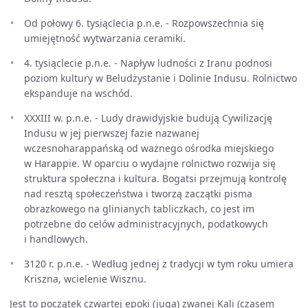
Od połowy 6. tysiąclecia p.n.e. - Rozpowszechnia się
umiejętność wytwarzania ceramiki.
4. tysiąclecie p.n.e. - Napływ ludności z Iranu podnosi
poziom kultury w Beludżystanie i Dolinie Indusu. Rolnictwo
ekspanduje na wschód.
XXXIII w. p.n.e. - Ludy drawidyjskie budują Cywilizację
Indusu w jej pierwszej fazie nazwanej
wczesnoharappańską od ważnego ośrodka miejskiego
w Harappie. W oparciu o wydajne rolnictwo rozwija się
struktura społeczna i kultura. Bogatsi przejmują kontrolę
nad resztą społeczeństwa i tworzą zaczątki pisma
obrazkowego na glinianych tabliczkach, co jest im
potrzebne do celów administracyjnych, podatkowych
i handlowych.
3120 r. p.n.e. - Według jednej z tradycji w tym roku umiera
Kriszna, wcielenie Wisznu.
Jest to początek czwartej epoki (juga) zwanej Kali (czasem