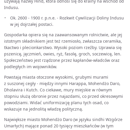
używają nazwy Hind, która odnosi się do krainy na wschód od
Indusu.
Ok. 2600 - 1900 r. p.n.e. - Rozkwit Cywilizacji Doliny Indusu
w jej dojrzałej postaci.
Gospodarka opiera się na zaawansowanym rolnictwie, ale jej
istotnym składnikiem jest też rzemiosło, zwłaszcza ceramika,
tkactwo i plecionkarstwo. Wysoki poziom rzeźby. Uprawia się
pszenicę, jęczmień, owies, ryż, fasolę, groch, soczewicę, len.
Społeczeństwo jest rządzone przez kapłanów-władców oraz
podległych im wojowników.
Powstają miasta otoczone wysokimi, grubymi murami
z suszonej cegły - między innymi Harappa, Mohendżo Daro,
Dholavira i Kutch. Co ciekawe, mury miejskie w równym
stopniu służą obronie przez najazdami, co przed okresowymi
powodziami. Widać uniformizację planu tych osad, co
wskazuje na jednolitą władzę polityczną.
Największe miasto Mohendżo Daro (w języku sindhi Wzgórze
Umarłych) mające ponad 20 tysięcy mieszkańców (w tym