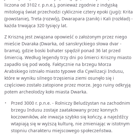
liczona od 3102 r. p.n.e.), ponieważ zgodnie z indyjską
mitologią świat przechodzi cyklicznie cztery epoki (jugi): Krita
(powstanie), Treta (rozwój), Dwarapara (zanik) i Kali (rozkład) -
każda trwająca 320 tysięcy lat.
Z Kriszną jest związana opowieść o założonym przez niego
mieście Dvaraka (Dwarka, od sanskryckiego słowa dvar -
brama), gdzie boski bohater spędził ponad 36 lat przed
śmiercią. Według legendy trzy dni po śmierci Kriszny miasto
zapadło się pod wodę. Faktycznie na brzegu Morza
Arabskiego istniało miasto typowe dla Cywilizacji Indusu,
które w wyniku silnego trzęsienia ziemi osunęło się i
częściowo zostało zatopione przez morze. Jego ruiny odkryją
potem archeolodzy koło miasta Dwarka.
Przed 3000 r. p.n.e. - Rolniczy Beludżystan na zachodnim
brzegu Indusu zostaje zaatakowany przez konnych
koczowników, ale inwazja szybko się kończy, a najeźdźcy
wtapiają się w wyższą kulturę, nie zmieniając w istotnym
stopniu charakteru miejscowego społeczeństwa.