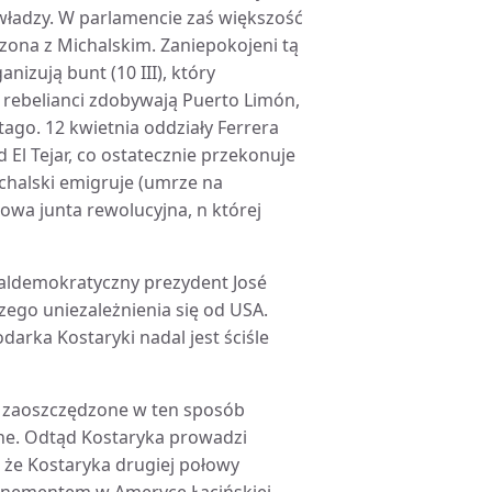
władzy. W parlamencie zaś większość
ona z Michalskim. Zaniepokojeni tą
izują bunt (10 III), który
rebelianci zdobywają Puerto Limón,
tago. 12 kwietnia oddziały Ferrera
El Tejar, co ostatecznie przekonuje
chalski emigruje (umrze na
owa junta rewolucyjna, n której
ocjaldemokratyczny prezydent José
ego uniezależnienia się od USA.
arka Kostaryki nadal jest ściśle
, a zaoszczędzone w ten sposób
lne. Odtąd Kostaryka prowadzi
, że Kostaryka drugiej połowy