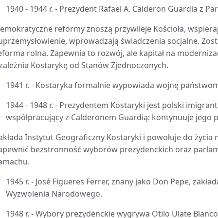
1940 - 1944 r. - Prezydent Rafael A. Calderon Guardia z 
emokratyczne reformy znoszą przywileje Kościoła, wspieraj
 uprzemysłowienie, wprowadzają świadczenia socjalne. Zo
eforma rolna. Zapewnia to rozwój, ale kapitał na moderniza
zależnia Kostarykę od Stanów Zjednoczonych.
1941 r. - Kostaryka formalnie wypowiada wojnę państwom
1944 - 1948 r. - Prezydentem Kostaryki jest polski imigran
współpracujący z Calderonem Guardią: kontynuuje jego pol
akłada Instytut Geograficzny Kostaryki i powołuje do życia 
apewnić bezstronność wyborów prezydenckich oraz parlam
amachu.
1945 r. - José Figueres Ferrer, znany jako Don Pepe, zakł
Wyzwolenia Narodowego.
1948 r. - Wybory prezydenckie wygrywa Otilo Ulate Blanco