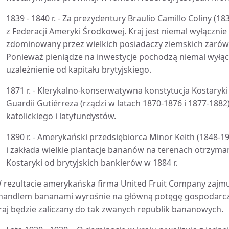
1839 - 1840 r. - Za prezydentury Braulio Camillo Coliny (
z Federacji Ameryki Środkowej. Kraj jest niemal wyłącznie 
zdominowany przez wielkich posiadaczy ziemskich zarówno
Ponieważ pieniądze na inwestycje pochodzą niemal wyłącz
uzależnienie od kapitału brytyjskiego.
1871 r. - Klerykalno-konserwatywna konstytucja Kostaryk
Guardii Gutiérreza (rządzi w latach 1870-1876 i 1877-188
katolickiego i latyfundystów.
1890 r. - Amerykański przedsiębiorca Minor Keith (1848-
i zakłada wielkie plantacje bananów na terenach otrzym
Kostaryki od brytyjskich bankierów w 1884 r.
 rezultacie amerykańska firma United Fruit Company zajmu
 handlem bananami wyrośnie na główną potęgę gospodarc
raj będzie zaliczany do tak zwanych republik bananowych.