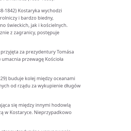
1838-1842) Kostaryka wychodzi
rolniczy i bardzo biedny,
 świeckich, jak i kościelnych.
nie z zagranicy, postępuje
i przyjęta za prezydentury Tomása
2) umacnia przewagę Kościoła
1929) buduje kolej między oceanami
anych od rządu za wykupienie długów
jąca się między innymi hodowlą
zą w Kostaryce. Nieprzypadkowo