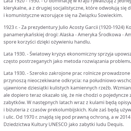
Lata 1920 - 1930. - O dominację w kraju rywalizują z jedn
klerykalne, a z drugiej socjalistyczne, które odwołują si
i komunistyczne wzorujące się na Związku Sowieckim.
1923 r. - Za prezydentury Julio Acosty Garcii (1920-1924)
panamerykańskiej drogi: Alaska - Ameryka Środkowa - Ama
spore korzyści dzięki ożywieniu handlu.
Lata 1930. - Światowy kryzys ekonomiczny sprzyja upows
często postrzeganych jako metoda rozwiązania problemu
Lata 1930. - Szeroko zakrojone prac rolnicze prowadzone
przynoszą nieoczekiwane odkrycia: na południowo-wscho
ujawnione dziesiątki kulistych kamiennych rzeźb. Wzmianki
ale dopiero teraz okazało się, że nie chodzi o pojedyncze z
zabytków. W następnych latach wraz z kulami będą opis
i biżuteria z czasów prekolumbijskich. Kule zaś będą u
i ulic. Od 1970 r. znajdą się pod prawną ochroną, a w 2014 
Dziedzictwa Kultury UNESCO jako zabytki ludu Dequis.