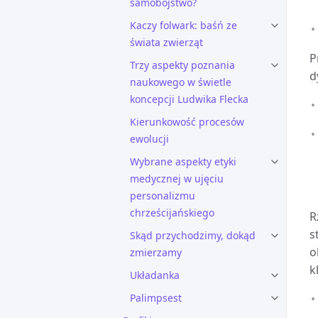
samobójstwo?
Kaczy folwark: baśń ze
świata zwierząt
P
Trzy aspekty poznania
d
naukowego w świetle
koncepcji Ludwika Flecka
Kierunkowość procesów
ewolucji
Wybrane aspekty etyki
medycznej w ujęciu
personalizmu
chrześcijańskiego
R
s
Skąd przychodzimy, dokąd
o
zmierzamy
k
Układanka
Palimpsest