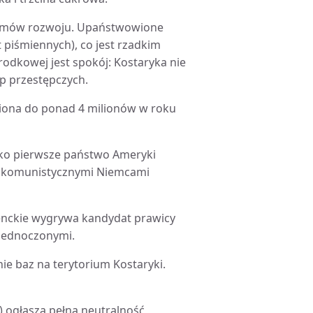
iomów rozwoju. Upaństwowione
 piśmiennych), co jest rzadkim
rodkowej jest spokój: Kostaryka nie
p przestępczych.
liona do ponad 4 milionów w roku
Jako pierwsze państwo Ameryki
, komunistycznymi Niemcami
denckie wygrywa kandydat prawicy
Zjednoczonymi.
e baz na terytorium Kostaryki.
6) ogłasza pełną neutralność