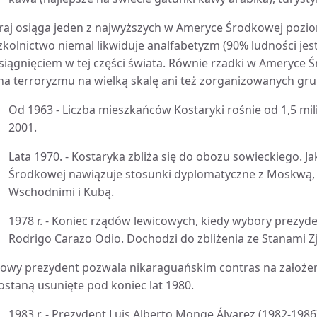
raj osiąga jeden z najwyższych w Ameryce Środkowej poz
zkolnictwo niemal likwiduje analfabetyzm (90% ludności jest
siągnięciem w tej części świata. Równie rzadki w Ameryce Ś
na terroryzmu na wielką skalę ani też zorganizowanych gru
Od 1963 - Liczba mieszkańców Kostaryki rośnie od 1,5 mi
2001.
Lata 1970. - Kostaryka zbliża się do obozu sowieckiego. 
Środkowej nawiązuje stosunki dyplomatyczne z Moskwą
Wschodnimi i Kubą.
1978 r. - Koniec rządów lewicowych, kiedy wybory prezy
Rodrigo Carazo Odio. Dochodzi do zbliżenia ze Stanami 
owy prezydent pozwala nikaraguańskim contras na założeni
ostaną usunięte pod koniec lat 1980.
1983 r. - Prezydent Luis Alberto Monge Álvarez (1982-198