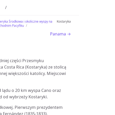
ryka Środkowa i okoliczne wyspy na
Kostaryka
hodnim Pacyfiku
Panama →
odniej części Przesmyku
a Costa Rica (Kostaryka) ze stolicą
nej większości katolicy. Miejscowi
od lądu o 20 km wyspa Cano oraz
 od wybrzeży Kostaryki.
Środkowej. Pierwszym prezydentem
ra Fernández (1835-1833).