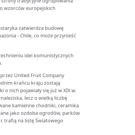
ej strony tradycyjne ugrupowania
ę do wzorców europejskich
 Kostaryka zatwierdza budowę
zonia - Chile, co może przynieść
zechnieniu idei komunistycznych
.
 przez United Fruit Company
dnim krańcu kraju zostają
 o nich pojawiały się już w XIX w.
naleziska, lecz o wielką liczbę
ywane kamienne chodniki, ceramika
żywane jako ozdoba ogrodów, parków
r. trafią na listę Światowego