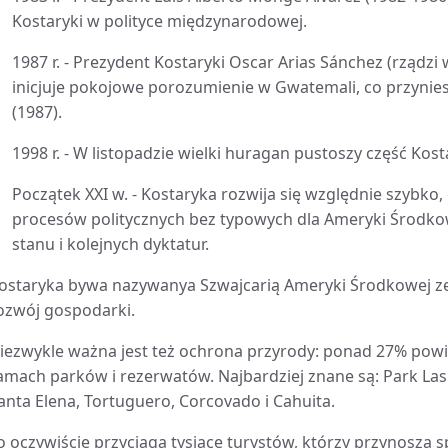
Kostaryki w polityce międzynarodowej.
1987 r. - Prezydent Kostaryki Oscar Arias Sánchez (rządzi 
inicjuje pokojowe porozumienie w Gwatemali, co przyni
(1987).
1998 r. - W listopadzie wielki huragan pustoszy część Kost
Początek XXI w. - Kostaryka rozwija się względnie szybko
procesów politycznych bez typowych dla Ameryki Środk
stanu i kolejnych dyktatur.
ostaryka bywa nazywanya Szwajcarią Ameryki Środkowej ze
ozwój gospodarki.
iezwykle ważna jest też ochrona przyrody: ponad 27% powi
amach parków i rezerwatów. Najbardziej znane są: Park La
anta Elena, Tortuguero, Corcovado i Cahuita.
o oczywiście przyciąga tysiące turystów, którzy przynoszą 