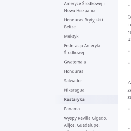
Ameryce Środkowej i
Nowa Hiszpania
D
Honduras Brytyjski i
i
Belize
r
Meksyk
u
Federacja Ameryki
Środkowej
Gwatemala
Honduras
Salwador
Z
z
Nikaragua
z
Kostaryka
Panama
Wyspy Revilla Gigedo,
Alijos, Guadalupe,