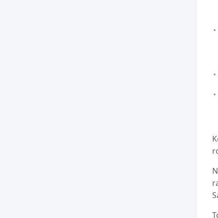
K
r
N
r
S
T