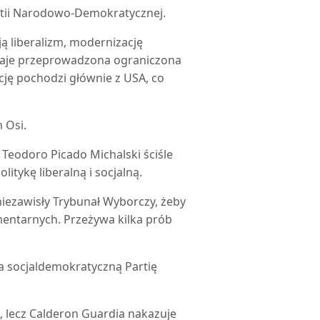
Partii Narodowo-Demokratycznej.
ą liberalizm, modernizację
staje przeprowadzona ograniczona
cję pochodzi głównie z USA, co
 Osi.
t Teodoro Picado Michalski ściśle
itykę liberalną i socjalną.
niezawisły Trybunał Wyborczy, żeby
entarnych. Przeżywa kilka prób
ada socjaldemokratyczną Partię
, lecz Calderon Guardia nakazuje