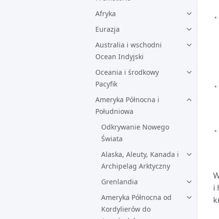
Afryka
Eurazja
Australia i wschodni
Ocean Indyjski
Oceania i środkowy
Pacyfik
Ameryka Północna i
Południowa
Odkrywanie Nowego
Świata
Alaska, Aleuty, Kanada i
Archipelag Arktyczny
W
Grenlandia
i
Ameryka Północna od
k
Kordylierów do