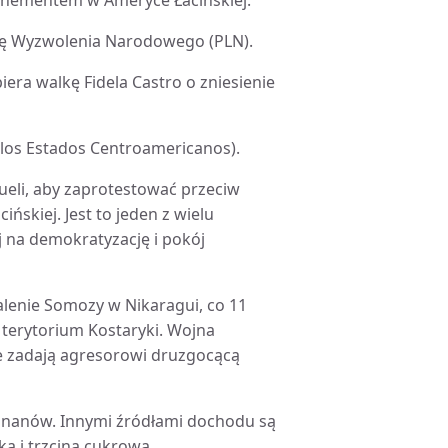
ewenementem w Ameryce Łacińskiej.
rtię Wyzwolenia Narodowego (PLN).
iera walkę Fidela Castro o zniesienie
 los Estados Centroamericanos).
ueli, aby zaprotestować przeciw
ńskiej. Jest to jeden z wielu
 na demokratyzację i pokój
lenie Somozy w Nikaragui, co 11
 terytorium Kostaryki. Wojna
ie zadają agresorowi druzgocącą
 bananów. Innymi źródłami dochodu są
ka i trzcina cukrowa.