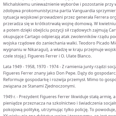
Michalskiemu unieważnienie wyborów i pozostanie przy 
zdobywa prokomunistyczna partia Vanguardia sprzymierz
sytuacja wojskowi prowadzeni przez generała Ferrera organ
przeradza się w krótkotrwałą wojnę domową. W kwietniu 
a potem dzięki obejściu pozycji sił rządowych zajmują Car
okupujące Cartago odpierają atak zwolenników rządu pod 
wojska rządowe do zaniechania walki. Teodoro Picado Mi
wygnaniu w Nikaragui), a władzę w kraju przejmuje wojsk
czele stoją J. Figueres Ferrer i O. Ulate Blanco.
Lata 1949 - 1958, 1970 - 1974 - Z ramienia junty rządzi s
Figueres Ferrer znany jako Don Pepe. Dąży do gospodarcz
Reformuje gospodarkę i rozwija przemysł. Mimo to gospod
związana ze Stanami Zjednoczonymi.
1949 r. - Prezydent Figueres Ferrer likwiduje stałą armię
pieniądze przeznacza na szkolnictwo i świadczenia socja
pokojową politykę, utrzymując tylko policję. To powoduje