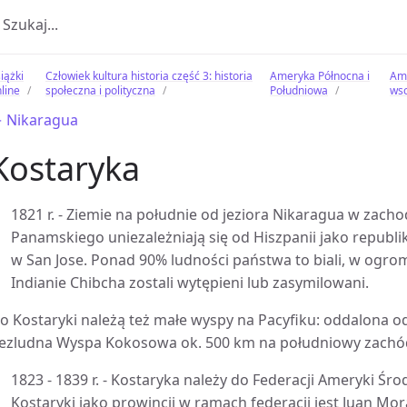
iążki
Człowiek kultura historia część 3: historia
Ameryka Północna i
Ame
line
społeczna i polityczna
Południowa
wsc
 Nikaragua
Kostaryka
1821 r. - Ziemie na południe od jeziora Nikaragua w zach
Panamskiego uniezależniają się od Hiszpanii jako republik
w San Jose. Ponad 90% ludności państwa to biali, w ogrom
Indianie Chibcha zostali wytępieni lub zasymilowani.
o Kostaryki należą też małe wyspy na Pacyfiku: oddalona 
ezludna Wyspa Kokosowa ok. 500 km na południowy zachód
1823 - 1839 r. - Kostaryka należy do Federacji Ameryki 
Kostaryki jako prowincji w ramach federacji jest Juan Mo