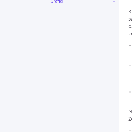
Grafiki
K
s
o
z
N
Z