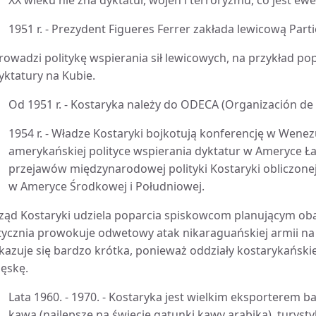
XX wieku nie zna dyktatur, wojen i terroryzmu, co jest 
1951 r. - Prezydent Figueres Ferrer zakłada lewicową Pa
rowadzi politykę wspierania sił lewicowych, na przykład pop
yktatury na Kubie.
Od 1951 r. - Kostaryka należy do ODECA (Organización de
1954 r. - Władze Kostaryki bojkotują konferencję w Wenez
amerykańskiej polityce wspierania dyktatur w Ameryce Łaci
przejawów międzynarodowej polityki Kostaryki obliczonej
w Ameryce Środkowej i Południowej.
ząd Kostaryki udziela poparcia spiskowcom planującym oba
tycznia prowokuje odwetowy atak nikaraguańskiej armii na
kazuje się bardzo krótka, ponieważ oddziały kostarykańsk
lęskę.
Lata 1960. - 1970. - Kostaryka jest wielkim eksporterem
kawa (najlepsze na świecie gatunki kawy arabika), turysty