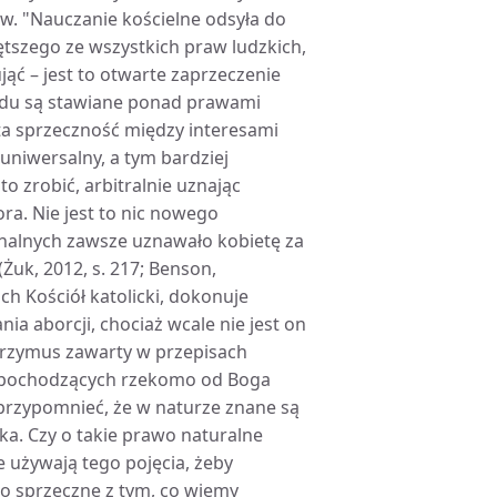
. "Nauczanie kościelne odsyła do
tszego ze wszystkich praw ludzkich,
ąć – jest to otwarte zaprzeczenie
łodu są stawiane ponad prawami
sta sprzeczność między interesami
uniwersalny, a tym bardziej
o zrobić, arbitralnie uznając
ra. Nie jest to nic nowego
archalnych zawsze uznawało kobietę za
Żuk, 2012, s. 217; Benson,
ch Kościół katolicki, dokonuje
a aborcji, chociaż wcale nie jest on
przymus zawarty w przepisach
h pochodzących rzekomo od Boga
 przypomnieć, że w naturze znane są
a. Czy o takie prawo naturalne
 używają tego pojęcia, żeby
zo sprzeczne z tym, co wiemy