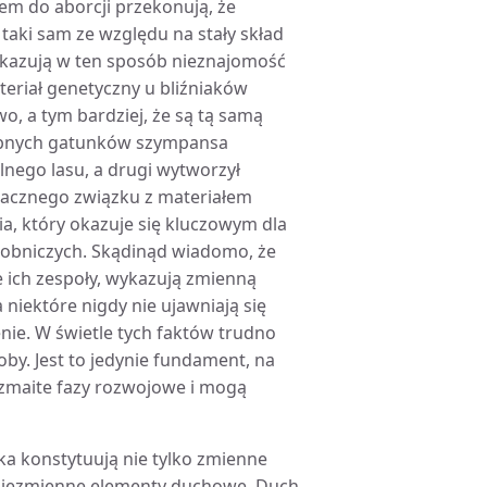
em do aborcji przekonują, że
taki sam ze względu na stały skład
wykazują w ten sposób nieznajomość
teriał genetyczny u bliźniaków
o, a tym bardziej, że są tą samą
obnych gatunków szympansa
alnego lasu, a drugi wytworzył
znacznego związku z materiałem
a, który okazuje się kluczowym dla
osobniczych. Skądinąd wiadomo, że
e ich zespoły, wykazują zmienną
niektóre nigdy nie ujawniają się
nie. W świetle tych faktów trudno
by. Jest to jedynie fundament, na
maite fazy rozwojowe i mogą
ka konstytuują nie tylko zmienne
e niezmienne elementy duchowe. Duch