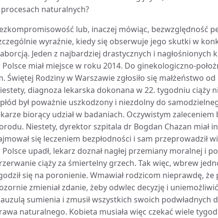
 procesach naturalnych?
ezkompromisowość lub, inaczej mówiąc, bezwzględność pe
zczególnie wyraźnie, kiedy się obserwuje jego skutki w k
 aborcją. Jeden z najbardziej drastycznych i nagłośnionych
 Polsce miał miejsce w roku 2014. Do ginekologiczno-położn
m. Świętej Rodziny w Warszawie zgłosiło się małżeństwo od ki
iestety, diagnoza lekarska dokonana w 22. tygodniu ciąży 
 płód był poważnie uszkodzony i niezdolny do samodzielnego
ekarze biorący udział w badaniach. Oczywistym zalecenie
orodu. Niestety, dyrektor szpitala dr Bogdan Chazan miał in
ajmował się leczeniem bezpłodności i sam przeprowadził wi
 Polsce upadł, lekarz doznał nagłej przemiany moralnej i p
rzerwanie ciąży za śmiertelny grzech. Tak więc, wbrew j
godził się na poronienie. Wmawiał rodzicom nieprawdę, że 
ozornie zmieniał zdanie, żeby odwlec decyzję i uniemożliwić
lauzulą sumienia i zmusił wszystkich swoich podwładnych
rawa naturalnego. Kobieta musiała więc czekać wiele tygod