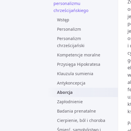
Z
personalizmu
o
chrześcijańskiego
j
Wstęp
p
Personalizm
j
o
Personalizm
i
chrześcijański
c
Kompetencje moralne
g
Przysięga Hipokratesa
e
Klauzula sumienia
w
a
Antykoncepcja
f
Aborcja
u
Zapłodnienie
k
Badania prenatalne
k
Cierpienie, ból i choroba
P
Śmierć, samobójstwo i
e