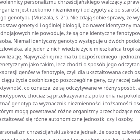
wolennicy personalizmu chrześcijańskiego walczący z praw
rganizm jest rzekomo niezmienny i od zygoty aż po starość 
ego genotypu (Muszala, s. 21). Nie zdają sobie sprawy, że 
odstaw genetyki i ogólniej biologii, bo nawet identyczny ma
ednojajowych nie powoduje, że są one identyczne fenotypow
sobą. Niemal identyczny genotyp występuje u dwóch pod
 człowieka, ale jeden z nich wiedzie życie mieszkańca tropik
ywilizację. Najwyraźniej nie ma tu bezpośredniego i jedno
enetycznym jako takim, lecz chodzi o sposób jego odczytani
kspresji genów w fenotypie, czyli dla ukształtowana cech 
 ciągu życia osobniczego poszczególne geny, czy raczej cał
ktywność, co oznacza, że są odczytywane w różny sposób, a 
enotypowo, chociaż są przekazywane z pokolenia na pokole
znać genotyp za wyznacznik niezmienności i tożsamości oso
tórym mogą powstawać różne organizmy przechodzące roz
ształtować się różne autonomiczne jednostki czyli osoby.
ersonalizm chrześcijański zakłada jednak, że osobę człowie
lementy biologiczne, czy nawet psychologiczne, lecz takż