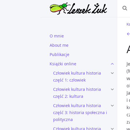
Ks
←
O mnie
About me
Publikacje
J
Książki online
(
Człowiek kultura historia
w
część 1: człowiek
o
Człowiek kultura historia
J
część 2: kultura
i
Człowiek kultura historia
k
część 3: historia społeczna i
c
polityczna
z
Człowiek kultura historia
w