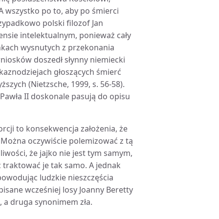
A wszystko po to, aby po śmierci
ypadkowo polski filozof Jan
nsie intelektualnym, ponieważ cały
nkach wysnutych z przekonania
wniosków doszedł słynny niemiecki
o kaznodziejach głoszących śmierć
szych (Nietzsche, 1999, s. 56-58).
a Pawła II doskonale pasują do opisu
rcji to konsekwencja założenia, że
. Można oczywiście polemizować z tą
iwości, że jajko nie jest tym samym,
c traktować je tak samo. A jednak
 powodując ludzkie nieszczęścia
pisane wcześniej losy Joanny Beretty
tą, a druga synonimem zła.