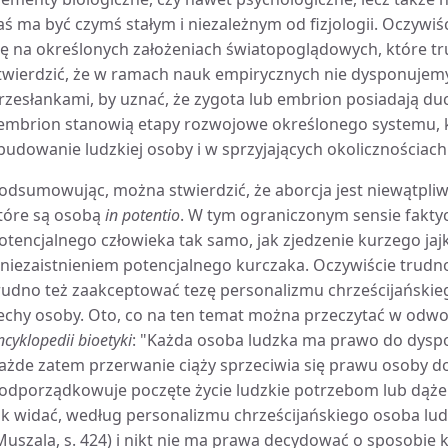
aś ma być czymś stałym i niezależnym od fizjologii. Oczywiśc
ię na określonych założeniach światopoglądowych, które t
twierdzić, że w ramach nauk empirycznych nie dysponuje
rzesłankami, by uznać, że zygota lub embrion posiadają du
 embrion stanowią etapy rozwojowe określonego systemu, 
budowanie ludzkiej osoby i w sprzyjających okolicznościac
odsumowując, można stwierdzić, że aborcja jest niewątpliw
tóre są osobą
in potentio
. W tym ograniczonym sensie faktyc
otencjalnego człowieka tak samo, jak zjedzenie kurzego ja
 niezaistnieniem potencjalnego kurczaka. Oczywiście trudno
rudno też zaakceptować tezę personalizmu chrześcijańskieg
echy osoby. Oto, co na ten temat można przeczytać w odwoł
ncyklopedii bioetyki
: "Każda osoba ludzka ma prawo do dysp
ażde zatem przerwanie ciąży sprzeciwia się prawu osoby 
odporządkowuje poczęte życie ludzkie potrzebom lub dążeni
ak widać, według personalizmu chrześcijańskiego osoba lud
Muszala, s. 424) i nikt nie ma prawa decydować o sposobie k