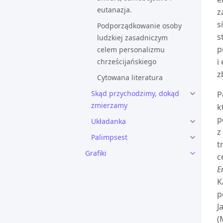
eutanazja.
z
s
Podporządkowanie osoby
s
ludzkiej zasadniczym
p
celem personalizmu
i
chrześcijańskiego
z
Cytowana literatura
Skąd przychodzimy, dokąd
P
zmierzamy
k
p
Układanka
z
Palimpsest
t
Grafiki
c
E
K
p
J
(