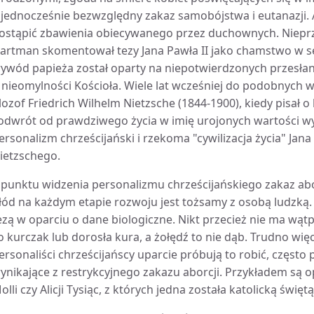
 jednocześnie bezwzględny zakaz samobójstwa i eutanazji. 
ostąpić zbawienia obiecywanego przez duchownych. Nieprz
artman skomentował tezy Jana Pawła II jako chamstwo w se
ywód papieża został oparty na niepotwierdzonych przesła
 nieomylności Kościoła. Wiele lat wcześniej do podobnych 
ilozof Friedrich Wilhelm Nietzsche (1844-1900), kiedy pisał 
 odwrót od prawdziwego życia w imię urojonych wartości wyż
ersonalizm chrześcijański i rzekoma "cywilizacja życia" Jan
ietzschego.
 punktu widzenia personalizmu chrześcijańskiego zakaz abo
łód na każdym etapie rozwoju jest tożsamy z osobą ludzką
ezą w oparciu o dane biologiczne. Nikt przecież nie ma wątpl
o kurczak lub dorosła kura, a żołędź to nie dąb. Trudno wię
ersonaliści chrześcijańscy uparcie próbują to robić, często
ynikające z restrykcyjnego zakazu aborcji. Przykładem są o
olli czy Alicji Tysiąc, z których jedna została katolicką świę