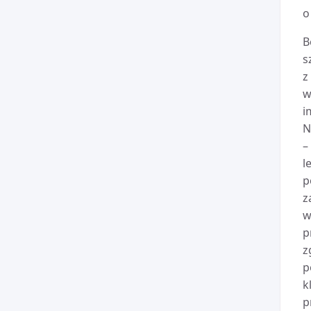
o
B
s
z
w
i
N
–
l
p
z
w
p
z
p
k
p