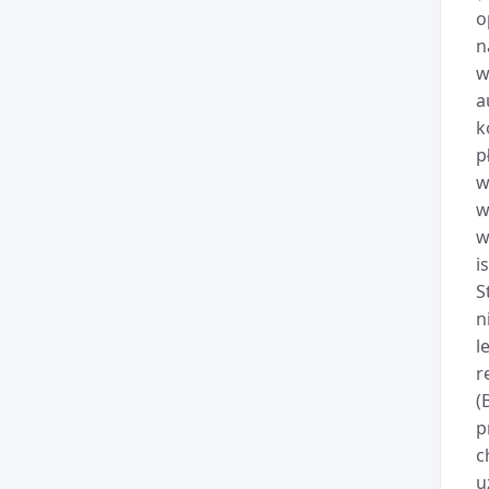
o
n
w
a
k
p
w
w
w
i
S
n
l
r
(
p
c
u