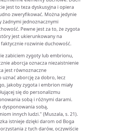
ie jest to teza dyskusyjna i opiera
rudno zweryfikować. Można jedynie
my żadnymi jednoznacznymi
chowość. Pewne jest za to, że zygota
który jest ukierunkowany na
h faktycznie rozwinie duchowość.
ie zabiciem zygoty lub embrionu,
znie aborcja oznacza niezaistnienie
jka jest równoznaczne
 uznać aborcję za dobro, lecz
o, jakoby zygota i embrion miały
ującej się do personalizmu
onowania sobą i różnymi darami.
do dysponowania sobą,
om innych ludzi." (Muszala, s. 21).
zka istnieje dzięki darom od Boga
orzystania z tych darów, oczywiście