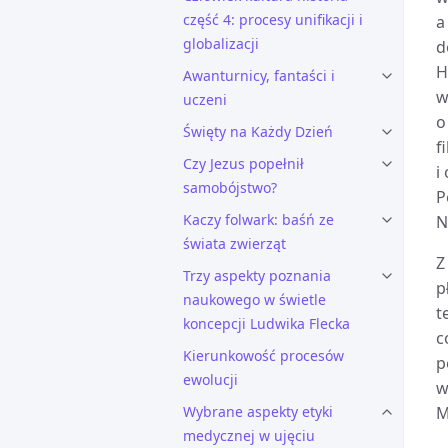
część 4: procesy unifikacji i
a
globalizacji
d
H
Awanturnicy, fantaści i
w
uczeni
o
Święty na Każdy Dzień
f
Czy Jezus popełnił
i
samobójstwo?
P
Kaczy folwark: baśń ze
N
świata zwierząt
Z
Trzy aspekty poznania
p
naukowego w świetle
t
koncepcji Ludwika Flecka
c
Kierunkowość procesów
p
ewolucji
w
Wybrane aspekty etyki
M
medycznej w ujęciu