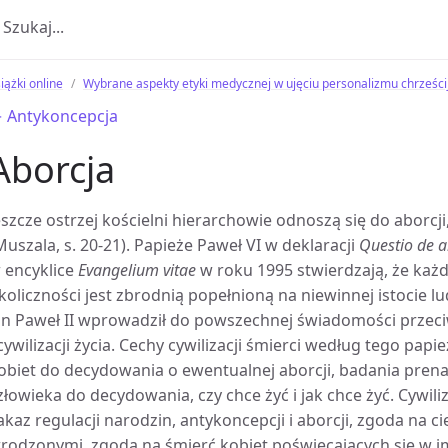
iążki online
Wybrane aspekty etyki medycznej w ujęciu personalizmu chrześci
 Antykoncepcja
Aborcja
eszcze ostrzej kościelni hierarchowie odnoszą się do aborcj
Muszala, s. 20-21). Papieże Paweł VI w deklaracji
Questio de a
 encyklice
Evangelium vitae
w roku 1995 stwierdzają, że każ
koliczności jest zbrodnią popełnioną na niewinnej istocie l
an Paweł II wprowadził do powszechnej świadomości przeciw
 cywilizacji życia. Cechy cywilizacji śmierci według tego pap
obiet do decydowania o ewentualnej aborcji, badania pren
złowieka do decydowania, czy chce żyć i jak chce żyć. Cywili
akaz regulacji narodzin, antykoncepcji i aborcji, zgoda na 
rodzonymi, zgoda na śmierć kobiet poświęcających się w i