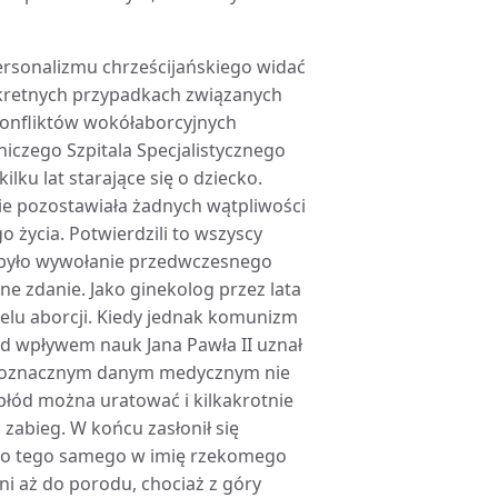
rsonalizmu chrześcijańskiego widać
onkretnych przypadkach związanych
 konfliktów wokółaborcyjnych
iczego Szpitala Specjalistycznego
lku lat starające się o dziecko.
nie pozostawiała żadnych wątpliwości
 życia. Potwierdzili to wszyscy
m było wywołanie przedwczesnego
ne zdanie. Jako ginekolog przez lata
elu aborcji. Kiedy jednak komunizm
od wpływem nauk Jana Pawła II uznał
ednoznacznym danym medycznym nie
płód można uratować i kilkakrotnie
 zabieg. W końcu zasłonił się
 do tego samego w imię rzekomego
ni aż do porodu, chociaż z góry