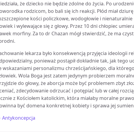
iedziała, że dziecko nie będzie zdolne do życia. Po urodzen
oworodka rodzicom, bo bali się ich reakcji. Płód miał dziurę
ozszczepione kości policzkowe, wodogłowie i nienaturalni
owiek i wylewające się z głowy. Przez 10 dni chłopiec umie
awek morfiny. Za to dr Chazan mógł stwierdzić, że ma czyste
brodni.
achowanie lekarza było konsekwencją przyjęcia ideologii reli
dpowiedzialny, ponieważ postąpił dokładnie tak, jak tego uc
e wskazaniami personalizmu chrześcijańskiego, dla którego 
złowiek. Wola Boga jest zatem jedynym probierzem moralno
rzyjdzie do głowy, że aborcja może być problemem zbyt zło
ceniać, zdecydowanie odrzucać i potępiać lub w całej rozcią
ącznie z Kościołem katolickim, która miałaby moralne prawo
owinna być domena konkretnej kobiety i sprawa jej sumienia
 Antykoncepcja