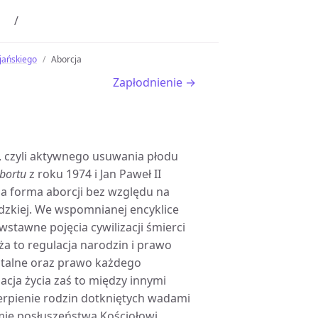
jańskiego
Aborcja
Zapłodnienie →
i, czyli aktywnego usuwania płodu
bortu
z roku 1974 i Jan Paweł II
da forma aborcji bez względu na
udzkiej. We wspomnianej encyklice
stawne pojęcia cywilizacji śmierci
ieża to regulacja narodzin i prawo
atalne oraz prawo każdego
zacja życia zaś to między innymi
cierpienie rodzin dotkniętych wadami
mię posłuszeństwa Kościołowi,