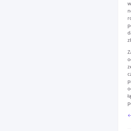
w
n
r
p
d
z
Z
o
z
c
p
o
ł
p
←