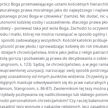
prócz Boga przemawiającego ustami kościelnych hierarchów
aturalnego prawa moralnego jako do najwyższego i najświę
pisanego przez Boga w człowieka" (tamże). Nic dodać, nic uj
utonomii ludzkiej osoby i uzasadnienie, dlaczego prawa p
obiety – ponieważ taka jest wola Boga. Zachodzi tu oczywi
łodu i matki, której nie można rozwiązać w sposób ogólny i 
 sposób zadowalający wszystkich. Kościół katolicki próbuje t
yższość praw płodu i sprowadzając kobietę do roli inkubato
 dziejach chrześcijaństwa, które jako jedna z religii patri
stotę gorszą i pozbawiało ją prawa do decydowania o sobie (
tangroom, s. 123). Sądzę, że chrześcijaństwo, a w jego rama
ieuprawnionej uzurpacji, narzucając swój sposób postrzegani
epiej uzasadniony od innych punktów widzenia. Oczywisty 
eligijnych maskuje odwoływaniem się do praw naturalnyc
Benson, Stangroom, s. 86-87). Zwolennikom tej tezy można
rzykłady pozbywania się nadliczbowego lub słabego potomk
hodzi personalistom chrześcijańskim? Czy raczej bałamutnie
zasadnić tezy wysnute z nakazów religijnych, lecz zasadnic