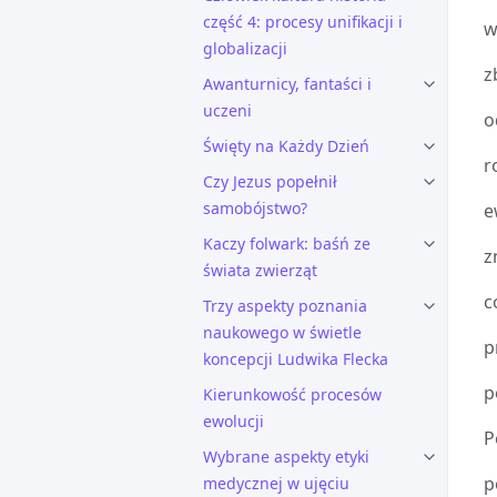
część 4: procesy unifikacji i
w
globalizacji
z
Awanturnicy, fantaści i
uczeni
o
Święty na Każdy Dzień
r
Czy Jezus popełnił
samobójstwo?
e
Kaczy folwark: baśń ze
z
świata zwierząt
c
Trzy aspekty poznania
naukowego w świetle
p
koncepcji Ludwika Flecka
p
Kierunkowość procesów
ewolucji
P
Wybrane aspekty etyki
p
medycznej w ujęciu