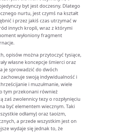
jedynczy byt jest doczesny. Dlatego
cznego nurtu, jest czymś na kształt
bnić i przez jakiś czas utrzymać w
śród innych kropli, wraz z którymi
a moment wyłoniony fragment
rnacje.
h, opisów można przytoczyć tysiące,
wały własne koncepcje śmierci oraz
na je sprowadzić do dwóch
y zachowuje swoją indywidualność i
hrześcijanie i muzułmanie, wiele
i o tym przekonani również
ą zaś zwolennicy tezy o rozpłynięciu
 ma być elementem wiecznym. Taki
zystkie odłamy) oraz taoizm,
icznych, a przede wszystkim jest on
sze wydaje się jednak to, że