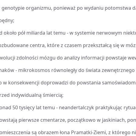
 genotypie organizmu, ponieważ po wydaniu potomstwa dan
będny;
d około pół miliarda lat temu - w systemie nerwowym niekt
ozbudowane centra, które z czasem przekształcą się w móz
wolucji zdolności mózgu do analizy informacji powstaje w
naków - mikrokosmos równoległy do świata zewnętrznego
o w konsekwencji doprowadzi do powstania samoświadomo
rzed indywidualną śmiercią;
onad 50 tysięcy lat temu - neandertalczyk praktykując rytu
owstają pierwsze cmentarze, początkowo w jaskiniach, p
omieszczenia są obrazem łona Pramatki-Ziemi, z którego ni