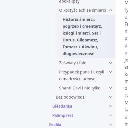
apokalipsy
M
t
O korzyściach ze śmierci
u
Historia śmierci,
F
pogrzeb i cmentarz,
n
księgi śmierci, Set i
p
Horus, Gilgamesz,
p
Tomasz z Akwinu,
p
długowieczność
j
Zaświaty i fale
z
Przypadek pana H. czyli
k
o mądrości ludowej
m
Shanti Devi i nie tylko
d
z
Bez odpowiedzi
M
Układanka
k
Palimpsest
u
m
Grafiki