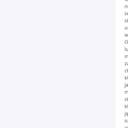
n
s
s
u
w
O
l
m
z
c
k
j
m
s
k
j
o
r