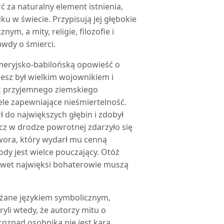
ć za naturalny element istnienia,
 w świecie. Przypisują jej głębokie
, a mity, religie, filozofie i
wdy o śmierci.
meryjsko-babilońską opowieść o
esz był wielkim wojownikiem i
ak przyjemnego ziemskiego
ele zapewniające nieśmiertelność.
 do największych głębin i zdobył
lecz w drodze powrotnej zdarzyło się
wora, który wydarł mu cenną
ody jest wielce pouczający. Otóż
nawet najwięksi bohaterowie muszą
ażane językiem symbolicznym,
li wtedy, że autorzy mitu o
rozpad osobnika nie jest karą