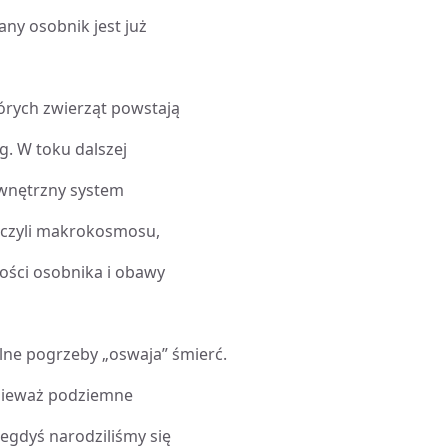
y osobnik jest już
órych zwierząt powstają
g. W toku dalszej
ewnętrzny system
 czyli makrokosmosu,
ści osobnika i obawy
alne pogrzeby „oswaja” śmierć.
onieważ podziemne
egdyś narodziliśmy się