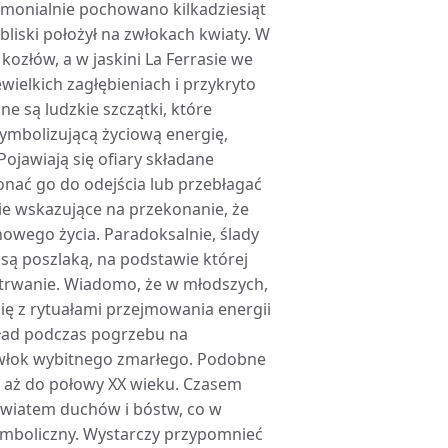
emonialnie pochowano kilkadziesiąt
 bliski położył na zwłokach kwiaty. W
ozłów, a w jaskini La Ferrasie we
wielkich zagłębieniach i przykryto
e są ludzkie szczątki, które
ymbolizującą życiową energię,
ojawiają się ofiary składane
nać go do odejścia lub przebłagać
nie wskazujące na przekonanie, że
 nowego życia. Paradoksalnie, ślady
są poszlaką, na podstawie której
e trwanie. Wiadomo, że w młodszych,
się z rytuałami przejmowania energii
kład podczas pogrzebu na
zwłok wybitnego zmarłego. Podobne
i aż do połowy XX wieku. Czasem
światem duchów i bóstw, co w
ymboliczny. Wystarczy przypomnieć