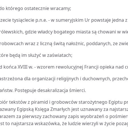
 do którego ostatecznie wracamy;
rzecie tysiąclecie p.n.e. - w sumeryjskim Ur powstaje jedna 
rólewskich, gdzie władcy bogatego miasta są chowani w w
robowcach wraz z liczną świtą nałożnic, poddanych, ze zwi
tóre będą im służyć w zaświatach;
d końca XVIII w. - wzorem rewolucyjnej Francji opieka nad
astrzeżona dla organizacji religijnych i duchownych, przech
aństw. Postępuje desakralizacja śmierci.
biór tekstów z piramid i grobowców starożytnego Egiptu pr
azwany Egipską Księga Zmarłych jest uznawany za najstarsz
arazem za pierwszy zachowany zapis wyobrażeń o pośmiertn
est to najstarsza wskazówka, że ludzie wierzyli w życie poz