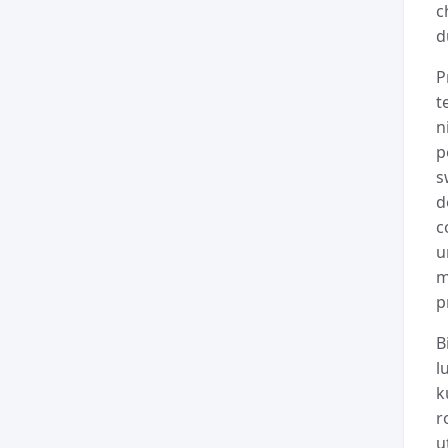
c
d
P
t
n
p
s
d
c
u
m
p
B
l
k
r
u