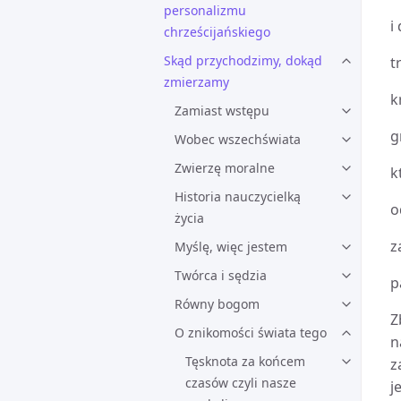
personalizmu
i
chrześcijańskiego
Skąd przychodzimy, dokąd
t
zmierzamy
k
Zamiast wstępu
g
Wobec wszechświata
Zwierzę moralne
k
Historia nauczycielką
o
życia
z
Myślę, więc jestem
Twórca i sędzia
p
Równy bogom
Z
O znikomości świata tego
n
Tęsknota za końcem
z
czasów czyli nasze
j