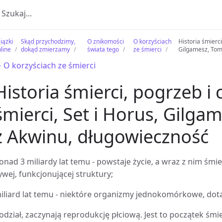
iążki
Skąd przychodzimy,
O znikomości
O korzyściach
Historia śmierci
line
dokąd zmierzamy
świata tego
ze śmierci
Gilgamesz, Tom
 O korzyściach ze śmierci
Historia śmierci, pogrzeb i 
śmierci, Set i Horus, Gilga
z Akwinu, długowieczność
onad 3 miliardy lat temu - powstaje życie, a wraz z nim śmi
ywej, funkcjonującej struktury;
iliard lat temu - niektóre organizmy jednokomórkowe, dot
odział, zaczynają reprodukcję płciową. Jest to początek ś