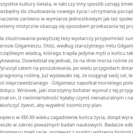
szystkie kultury świata, w taki czy inny sposób uznają śmier
iezbędny do zbudowania nowego życia i utrzymania porządku
naczenie zarówno w wymiarze jednostkowym jak też społecznym
ystemy mistyczne okazują się sposobem przekazania tej pra
la zilustrowania powyższej tezy wystarczy przypomnieć su
erosie Gilgameszu. Otóż, według starożytnego mitu Gilgam
zczęśliwym władcą, którego trapiła jedynie myśl o końcu t
ytowania. Dowiedział się jednak, że na dnie morza rośnie zi
yruszył zatem na poszukiwania, po wielu przygodach dotarł
pragnioną roślinę. Już wydawało się, że osiągnął swój cel, 
oś nieprzewidzianego - Gilgamesz napotkał morskiego pot
dobycz. Wniosek, jaki starożytny bohater wysnuł z tej przyg
znał on, iż nieśmiertelność byłaby czymś nienaturalnym i 
akończyć żywot, aby wypełnić kosmiczny plan.
opiero w XIX-XX wieku zagadnienie końca życia, dotąd wyr
eszło w zakres poważnych badań naukowych. Badacze odkry
ilgameszu mieli rację, ponieważ z punktu widzenia biologii 