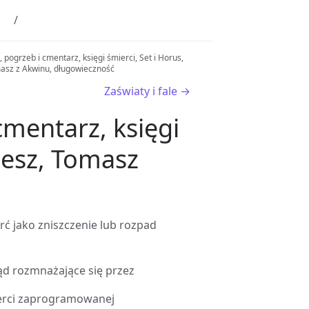
, pogrzeb i cmentarz, księgi śmierci, Set i Horus,
asz z Akwinu, długowieczność
Zaświaty i fale →
cmentarz, księgi
mesz, Tomasz
erć jako zniszczenie lub rozpad
ąd rozmnażające się przez
mierci zaprogramowanej