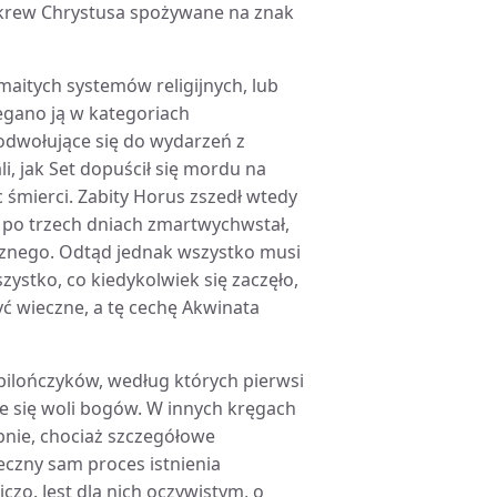
i krew Chrystusa spożywane na znak
maitych systemów religijnych, lub
egano ją w kategoriach
 odwołujące się do wydarzeń z
i, jak Set dopuścił się mordu na
 śmierci. Zabity Horus zszedł wtedy
a po trzech dniach zmartwychwstał,
cznego. Odtąd jednak wszystko musi
zystko, co kiedykolwiek się zaczęło,
yć wieczne, a tę cechę Akwinata
bilończyków, według których pierwsi
nie się woli bogów. W innych kręgach
nie, chociaż szczegółowe
eczny sam proces istnienia
zo. Jest dla nich oczywistym, o