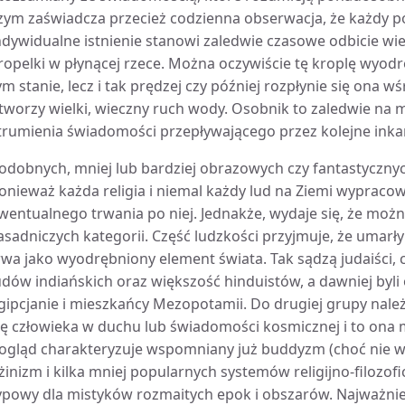
zym zaświadcza przecież codzienna obserwacja, że każdy po
ndywidualne istnienie stanowi zaledwie czasowe odbicie wie
ropelki w płynącej rzece. Można oczywiście tę kroplę wyodrę
ym stanie, lecz i tak prędzej czy później rozpłynie się ona w
tworzy wielki, wieczny ruch wody. Osobnik to zaledwie n
trumienia świadomości przepływającego przez kolejne inka
odobnych, mniej lub bardziej obrazowych czy fantastycznyc
onieważ każda religia i niemal każdy lud na Ziemi wypraco
wentualnego trwania po niej. Jednakże, wydaje się, że moż
asadniczych kategorii. Część ludzkości przyjmuje, że umarł
rwa jako wyodrębniony element świata. Tak sądzą judaiści, c
udów indiańskich oraz większość hinduistów, a dawniej byl
gipcjanie i mieszkańcy Mezopotamii. Do drugiej grupy należ
ię człowieka w duchu lub świadomości kosmicznej i to ona
ogląd charakteryzuje wspomniany już buddyzm (choć nie ws
żinizm i kilka mniej popularnych systemów religijno-filozof
ypowy dla mistyków rozmaitych epok i obszarów. Najważniej