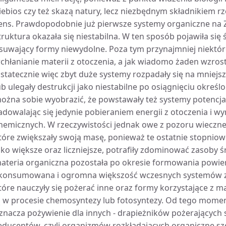
iebios czy też skazą natury, lecz niezbędnym składnikiem r
ens. Prawdopodobnie już pierwsze systemy organiczne na Zi
truktura okazała się niestabilna. W ten sposób pojawiła się
suwający formy niewydolne. Poza tym przynajmniej niektór
chłanianie materii z otoczenia, a jak wiadomo żaden wzros
statecznie więc zbyt duże systemy rozpadały się na mniejs
ub ulegały destrukcji jako niestabilne po osiągnięciu określ
ożna sobie wyobrazić, że powstawały też systemy potencjaln
adowalając się jedynie pobieraniem energii z otoczenia i 
hemicznych. W rzeczywistości jednak owe z pozoru wieczne
tóre zwiększały swoją masę, ponieważ te ostatnie stopniow
ako większe oraz liczniejsze, potrafiły zdominować zasoby
ateria organiczna pozostała po okresie formowania powier
konsumowana i ogromna większość wczesnych systemów zginę
tóre nauczyły się pożerać inne oraz formy korzystające z ma
ą w procesie chemosyntezy lub fotosyntezy. Od tego mome
znacza pożywienie dla innych - drapieżników pożerających s
educentów, czyli organizmów rozkładających organiczne szcz