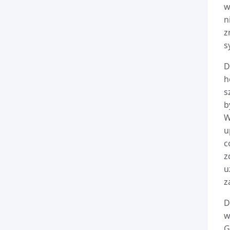
w
n
z
s
D
h
s
b
W
u
c
z
u
z
D
w
G