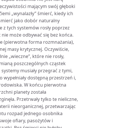
zeczywistości mającym swój głęboki
emi „wynalazły” śmierć, kiedy ich
 śmierć jako dobór naturalny
e z tych systemów rosły poprzez
t nie może odbywać się bez końca.
ze (pierwotna forma rozmnażania),
onej masy krytycznej. Oczywiście,
ie „wieczne”, które nie rosły,
wymianą poszczególnych cząstek
 systemy musiały przegrać z tymi,
o wypełniały dostępną przestrzeń i,
 środowiska. W końcu pierwotna
zchni planety została
ła. Przetrwały tylko te nieliczne,
terii nieorganicznej, przetwarzając
ntu rozpad jednego osobnika
woje ofiary, pasożytów i
ątki. Bez śmierci nie byłoby