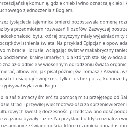
hrześcijańską komunię, gdzie chleb i wino oznaczają ciało 
uchowego zjednoczenia z Bogiem.
rzez tysiąclecia tajemnica śmierci pozostawała domeną roz
eż była przedmiotem rozważań filozofów. Zazwyczaj postrz
iedoskonałości bytu, której przyczyny miały wyjaśniać mity
oczątków istnienia świata. Na przykład Egipcjanie opowiadal
woim bracie Horusie, wciągając świat w makabryczny taniec
o podziemnej krainy umarłych, dla których stał się władcą 
o znalazło odbicie w wiosennym odrodzeniu świata organi
mierać, albowiem, jak pisał później św. Tomasz z Akwinu, ws
usi też osiągnąć swój kres. Tylko coś bez początku może b
rzypisywał wyłącznie Bogu.
iblia zaś tłumaczy śmierć za pomocą mitu przejętego od Ba
udzie stracili przywilej wiecznotrwałości za sprzeniewierze
ulturowych kwestię doczesności przedstawiano dość podob
ozwiązania bywały różne. Na przykład buddyści uznali za wi
tożsamiany ze świadomością, które rozumieją ponadosobnic