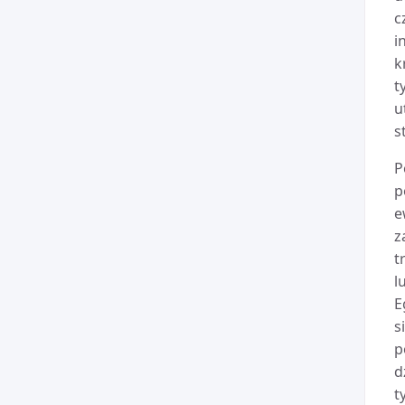
c
i
k
t
u
s
P
p
e
z
t
l
E
s
p
d
t