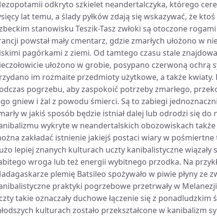
ezopotamii odkryto szkielet neandertalczyka, którego cer
ysięcy lat temu, a ślady pyłków zdają się wskazywać, że ktoś
zbeckim stanowisku Teszik-Tasz zwłoki są otoczone rogami k
rancji powstał mały cmentarz, gdzie zmarłych ułożono w nie
iskimi pagórkami z ziemi. Od tamtego czasu stale znajdowan
ieczołowicie ułożono w grobie, posypano czerwoną ochrą s
rzydano im rozmaite przedmioty użytkowe, a także kwiaty. P
odczas pogrzebu, aby zaspokoić potrzeby zmarłego, przeko
ego gniew i żal z powodu śmierci. Są to zabiegi jednoznacz
marły w jakiś sposób będzie istniał dalej lub odrodzi się do
anibalizmu wykryte w neandertalskich obozowiskach także 
ożna zakładać istnienie jakiejś postaci wiary w pośmiertn
użo lepiej znanych kulturach uczty kanibalistyczne wiązały 
abitego wroga lub też energii wybitnego przodka. Na przy
adagaskarze plemię Batsileo spożywało w piwie płyny ze 
anibalistyczne praktyki pogrzebowe przetrwały w Melanezj
czty takie oznaczały duchowe łączenie się z ponadludzkim 
łodszych kulturach zostało przekształcone w kanibalizm s