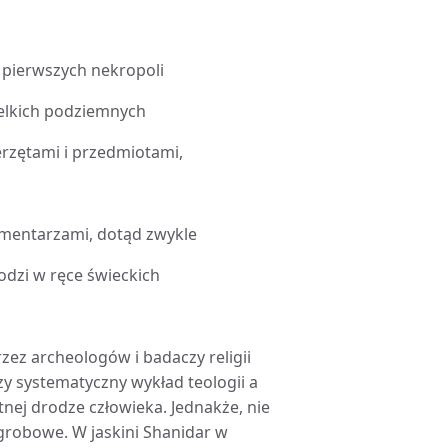
z pierwszych nekropoli
ielkich podziemnych
erzętami i przedmiotami,
 cmentarzami, dotąd zwykle
odzi w ręce świeckich
zez archeologów i badaczy religii
y systematyczny wykład teologii a
ej drodze człowieka. Jednakże, nie
agrobowe. W jaskini Shanidar w