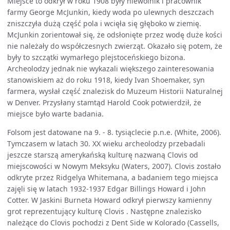
Miejsce to odkrył w roku 1908 były niewolnik i pracownik
farmy George McJunkin, kiedy woda po ulewnych deszczach
zniszczyła dużą część pola i wcięła się głęboko w ziemię.
McJunkin zorientował się, że odsłonięte przez wodę duże kości
nie należały do współczesnych zwierząt. Okazało się potem, że
były to szczątki wymarłego plejstoceńskiego bizona.
Archeolodzy jednak nie wykazali większego zainteresowania
stanowiskiem aż do roku 1918, kiedy Ivan Shoemaker, syn
farmera, wysłał część znalezisk do Muzeum Historii Naturalnej
w Denver. Przysłany stamtąd Harold Cook potwierdził, że
miejsce było warte badania.
Folsom jest datowane na 9. - 8. tysiąclecie p.n.e. (White, 2006).
Tymczasem w latach 30. XX wieku archeolodzy przebadali
jeszcze starszą amerykańską kulturę nazwaną Clovis od
miejscowości w Nowym Meksyku (Waters, 2007). Clovis zostało
odkryte przez Ridgelya Whitemana, a badaniem tego miejsca
zajęli się w latach 1932-1937 Edgar Billings Howard i John
Cotter. W Jaskini Burneta Howard odkrył pierwszy kamienny
grot reprezentujący kulturę Clovis . Następne znalezisko
należące do Clovis pochodzi z Dent Side w Kolorado (Cassells,