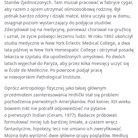
Stanów Zjednoczonych. Tam musiał pracować w fabryce cygar,
aby razem z ojcem utrzymać ośmioosobową rodzinę. Był
jednak bardzo zdolny i dzięki matce, która uczyła go w domu,
osiągnął poziom wystarczający do podjęcia studiów.
Zdecydował się na medycynę, ponieważ chorował na gruźlicę
i uznał, że życie poświęci leczeniu ludzi. W roku 1892 ukończył
studia medyczne w New York Eclectic Medical College, a dwa
lata później w New York Homeopatic College i otrzymał posadę
lekarza w szpitalu dla upośledzonych umysłowo. Po dwóch
latach wyjechał do Paryża, aby przez kilka miesięcy uczyć się
w École de Medécine. Po powrocie podjął pracę
w nowojorskim Pathological Institute.
Oprócz antropologii fizycznej jako takiej głównym
przedmiotem zainteresowania Hrdlički stał się problem
pochodzenia pierwotnych Amerykanów. Pod koniec XIX wieku
bowiem nikt nie potrafił odpowiedzieć na pytanie
o pierwszych Indian (Ceram, 1977). Badacze próbowali
formułować mniej lub bardziej śmiałe, a czasem wręcz
fantastyczne, hipotezy, lecz nie umiano ich zweryfikować.
Można było wyróżnić dwie główne grupy poglądów. Według