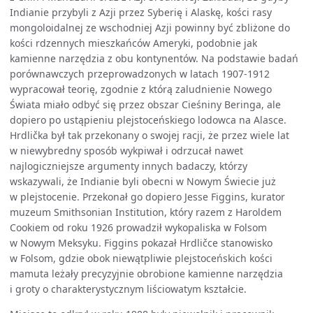
Indianie przybyli z Azji przez Syberię i Alaskę, kości rasy
mongoloidalnej ze wschodniej Azji powinny być zbliżone do
kości rdzennych mieszkańców Ameryki, podobnie jak
kamienne narzędzia z obu kontynentów. Na podstawie badań
porównawczych przeprowadzonych w latach 1907-1912
wypracował teorię, zgodnie z którą zaludnienie Nowego
Świata miało odbyć się przez obszar Cieśniny Beringa, ale
dopiero po ustąpieniu plejstoceńskiego lodowca na Alasce.
Hrdlička był tak przekonany o swojej racji, że przez wiele lat
w niewybredny sposób wykpiwał i odrzucał nawet
najlogiczniejsze argumenty innych badaczy, którzy
wskazywali, że Indianie byli obecni w Nowym Świecie już
w plejstocenie. Przekonał go dopiero Jesse Figgins, kurator
muzeum Smithsonian Institution, który razem z Haroldem
Cookiem od roku 1926 prowadził wykopaliska w Folsom
w Nowym Meksyku. Figgins pokazał Hrdličce stanowisko
w Folsom, gdzie obok niewątpliwie plejstoceńskich kości
mamuta leżały precyzyjnie obrobione kamienne narzędzia
i groty o charakterystycznym liściowatym kształcie.