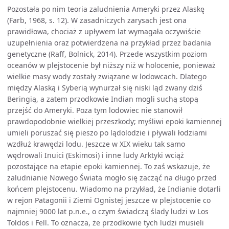
Pozostała po nim teoria zaludnienia Ameryki przez Alaskę
(Farb, 1968, s. 12). W zasadniczych zarysach jest ona
prawidłowa, chociaż z upływem lat wymagała oczywiście
uzupełnienia oraz potwierdzena na przykład przez badania
genetyczne (Raff, Bolnick, 2014). Przede wszystkim poziom
oceanów w plejstocenie był niższy niż w holocenie, ponieważ
wielkie masy wody zostały związane w lodowcach. Dlatego
między Alaską i Syberią wynurzał się niski ląd zwany dziś
Beringią, a zatem przodkowie Indian mogli suchą stopą
przejść do Ameryki. Poza tym lodowiec nie stanowił
prawdopodobnie wielkiej przeszkody; myśliwi epoki kamiennej
umieli poruszać się pieszo po lądolodzie i pływali łodziami
wzdłuż krawędzi lodu. Jeszcze w XIX wieku tak samo
wędrowali Inuici (Eskimosi) i inne ludy Arktyki wciąż
pozostające na etapie epoki kamiennej. To zaś wskazuje, że
zaludnianie Nowego Świata mogło się zacząć na długo przed
końcem plejstocenu. Wiadomo na przykład, że Indianie dotarli
w rejon Patagonii i Ziemi Ognistej jeszcze w plejstocenie co
najmniej 9000 lat p.n.e., o czym świadczą ślady ludzi w Los
Toldos i Fell. To oznacza, że przodkowie tych ludzi musieli