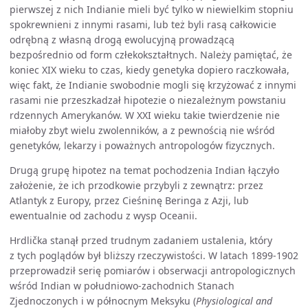
pierwszej z nich Indianie mieli być tylko w niewielkim stopniu
spokrewnieni z innymi rasami, lub też byli rasą całkowicie
odrębną z własną drogą ewolucyjną prowadzącą
bezpośrednio od form człekokształtnych. Należy pamiętać, że
koniec XIX wieku to czas, kiedy genetyka dopiero raczkowała,
więc fakt, że Indianie swobodnie mogli się krzyżować z innymi
rasami nie przeszkadzał hipotezie o niezależnym powstaniu
rdzennych Amerykanów. W XXI wieku takie twierdzenie nie
miałoby zbyt wielu zwolenników, a z pewnością nie wśród
genetyków, lekarzy i poważnych antropologów fizycznych.
Drugą grupę hipotez na temat pochodzenia Indian łączyło
założenie, że ich przodkowie przybyli z zewnątrz: przez
Atlantyk z Europy, przez Cieśninę Beringa z Azji, lub
ewentualnie od zachodu z wysp Oceanii.
Hrdlička stanął przed trudnym zadaniem ustalenia, który
z tych poglądów był bliższy rzeczywistości. W latach 1899-1902
przeprowadził serię pomiarów i obserwacji antropologicznych
wśród Indian w południowo-zachodnich Stanach
Zjednoczonych i w północnym Meksyku (
Physiological and