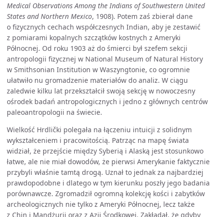
Medical Observations Among the Indians of Southwestern United
States and Northern Mexico
, 1908). Potem zaś zbierał dane
o fizycznych cechach współczesnych Indian, aby je zestawić
z pomiarami kopalnych szczątków kostnych z Ameryki
Północnej. Od roku 1903 aż do śmierci był szefem sekcji
antropologii fizycznej w National Museum of Natural History
w Smithsonian Institution w Waszyngtonie, co ogromnie
ułatwiło nu gromadzenie materiałów do analiz. W ciągu
zaledwie kilku lat przekształcił swoją sekcję w nowoczesny
ośrodek badań antropologicznych i jedno z głównych centrów
paleoantropologii na świecie.
Wielkość Hrdlički polegała na łączeniu intuicji z solidnym
wykształceniem i pracowitością. Patrząc na mapę świata
widział, że przejście między Syberią i Alaską jest stosunkowo
łatwe, ale nie miał dowodów, że pierwsi Amerykanie faktycznie
przybyli właśnie tamtą drogą. Uznał to jednak za najbardziej
prawdopodobne i dlatego w tym kierunku poszły jego badania
porównawcze. Zgromadził ogromną kolekcję kości i zabytków
archeologicznych nie tylko z Ameryki Północnej, lecz także
z Chin i Mandżurii oraz z Azji Środkowej. Zakładał, że gdyby