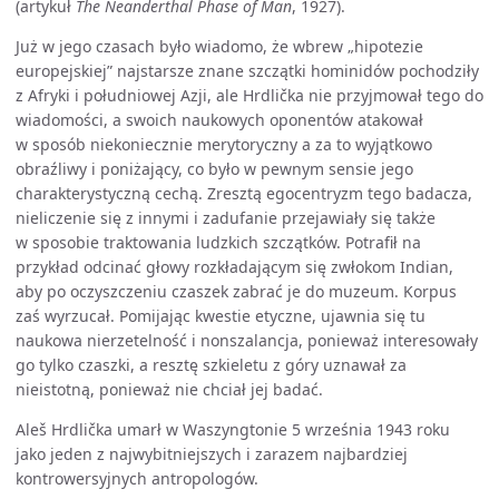
(artykuł
The Neanderthal Phase of Man
, 1927).
Już w jego czasach było wiadomo, że wbrew „hipotezie
europejskiej” najstarsze znane szczątki hominidów pochodziły
z Afryki i południowej Azji, ale Hrdlička nie przyjmował tego do
wiadomości, a swoich naukowych oponentów atakował
w sposób niekoniecznie merytoryczny a za to wyjątkowo
obraźliwy i poniżający, co było w pewnym sensie jego
charakterystyczną cechą. Zresztą egocentryzm tego badacza,
nieliczenie się z innymi i zadufanie przejawiały się także
w sposobie traktowania ludzkich szczątków. Potrafił na
przykład odcinać głowy rozkładającym się zwłokom Indian,
aby po oczyszczeniu czaszek zabrać je do muzeum. Korpus
zaś wyrzucał. Pomijając kwestie etyczne, ujawnia się tu
naukowa nierzetelność i nonszalancja, ponieważ interesowały
go tylko czaszki, a resztę szkieletu z góry uznawał za
nieistotną, ponieważ nie chciał jej badać.
Aleš Hrdlička umarł w Waszyngtonie 5 września 1943 roku
jako jeden z najwybitniejszych i zarazem najbardziej
kontrowersyjnych antropologów.