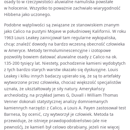
osady to w rzeczywistości aluwialne namuliska powstałe
w holocenie. Wszystko to poważnie zachwiało wiarygodność
Hibbena jako uczonego.
Podobne wątpliwości są związane ze stanowiskiem znanym
jako Calico na pustyni Mojave w południowej Kalifornii. W roku
1963 Louis Leakey zainicjował tam regularne wykopaliska,
chcąc znaleźć dowody na bardzo wczesną obecność człowieka
w Ameryce. Metody termoluminescencyjne i izotopowe
pozwoliły bowiem datować aluwialne osady z Calico na ok.
135-200 tysięcy lat. Niestety, pochodzenie kamieni wydobytych
z tych bardzo starych warstw okazało się dyskusyjne. Louis
Leakey i kilku innych badaczy upierało się, że są to artefakty
wytworzone przez człowieka, chociaż większość specjalistów
uznała, że ukształtowały je siły natury. Amerykańscy
archeolodzy, na przykład James G, Duvall i William Thomas
Venner dokonali statystycznej analizy domniemanych
kamiennych narzędzi z Calico, a Louis A. Payen zastosował test
Barnesa, by ocenić, czy wytworzył je człowiek. Metoda ta
przewiduje, że istnieje prawdopodobieństwo (ale nie
pewność), że kamień był celowo obrabiany, jeżeli nie więcej