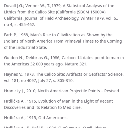
Duvall J.G.; Venner W., T.,1979, A Statistical Analysis of the
Lithics from the Calico Site (California (SBCM 15000A)
California, Journal of Field Archaeology, Winter 1979, vol. 6.,
no 4, s. 455-462.
Farb P., 1968, Man's Rise to Cilivilization as Shown by the
Indians of North America From Primeval Times to the Coming
of the Industrial State.
Guidon N., Delibrias G., 1986, Carbon-14 dates point to man in
the Americas 32 000 years ago, Nature 321.
Haynes V., 1973, The Calico Site: Artifacts or Geofacts? Science,
vol. 181, no 4097, July 27, s. 305-310.
Hranicky J., 2010, North American Projectile Points – Revised.
Hrdlička A., 1915, Evolution of Man in the Light of Recent
Discoveries and its Relation to Medicine.
Hrdlička A., 1915, Old Americans.
Hrdlička A., B. Koči B., 1924, O původu a vývoji lidstva