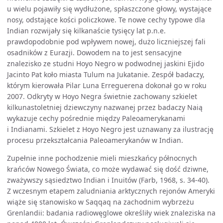
u wielu pojawiły się wydłużone, spłaszczone głowy, wystające
nosy, odstające kości policzkowe. Te nowe cechy typowe dla
Indian rozwijały się kilkanaście tysięcy lat p.n.e.
prawdopodobnie pod wpływem nowej, dużo liczniejszej fali
osadników z Eurazji. Dowodem na to jest sensacyjne
znalezisko ze studni Hoyo Negro w podwodnej jaskini Ejido
Jacinto Pat koło miasta Tulum na Jukatanie. Zespół badaczy,
którym kierowała Pilar Luna Erreguerena dokonał go w roku
2007. Odkryty w Hoyo Negra świetnie zachowany szkielet
kilkunastoletniej dziewczyny nazwanej przez badaczy Naią
wykazuje cechy pośrednie między Paleoamerykanami
i Indianami. Szkielet z Hoyo Negro jest uznawany za ilustrację
procesu przekształcania Paleoamerykanów w Indian.
Zupełnie inne pochodzenie mieli mieszkańcy północnych
krańców Nowego Świata, co może wydawać się dość dziwne,
zważywszy sąsiedztwo Indian i Inuitów (Farb, 1968, s. 34-40).
Z wczesnym etapem zaludniania arktycznych rejonów Ameryki
wiąże się stanowisko w Saqqaq na zachodnim wybrzeżu
Grenlandii: badania radiowęglowe określiły wiek znaleziska na