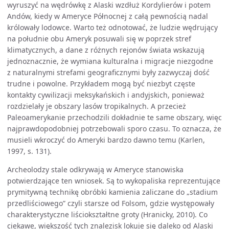
wyruszyć na wędrówkę z Alaski wzdłuż Kordylierów i potem
Andów, kiedy w Ameryce Północnej z całą pewnością nadal
królowały lodowce. Warto też odnotować, że ludzie wędrujący
na południe obu Ameryk posuwali się w poprzek stref
klimatycznych, a dane z różnych rejonów świata wskazują
jednoznacznie, że wymiana kulturalna i migracje niezgodne
z naturalnymi strefami geograficznymi były zazwyczaj dość
trudne i powolne. Przykładem mogą być niezbyt częste
kontakty cywilizacji meksykańskich i andyjskich, ponieważ
rozdzielały je obszary lasów tropikalnych. A przecież
Paleoamerykanie przechodzili dokładnie te same obszary, więc
najprawdopodobniej potrzebowali sporo czasu. To oznacza, że
musieli wkroczyć do Ameryki bardzo dawno temu (Karlen,
1997, s. 131).
Archeolodzy stale odkrywają w Ameryce stanowiska
potwierdzające ten wniosek. Są to wykopaliska reprezentujące
prymitywną technikę obróbki kamienia zaliczane do „stadium
przedliściowego” czyli starsze od Folsom, gdzie występowały
charakterystyczne liściokształtne groty (Hranicky, 2010). Co
ciekawe, większość tych znalezisk lokuje się daleko od Alaski