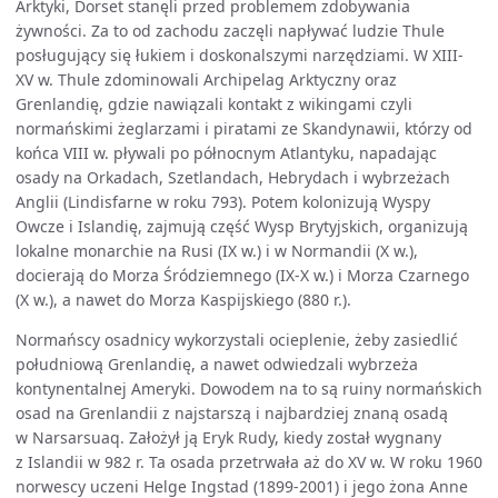
Arktyki, Dorset stanęli przed problemem zdobywania
żywności. Za to od zachodu zaczęli napływać ludzie Thule
posługujący się łukiem i doskonalszymi narzędziami. W XIII-
XV w. Thule zdominowali Archipelag Arktyczny oraz
Grenlandię, gdzie nawiązali kontakt z wikingami czyli
normańskimi żeglarzami i piratami ze Skandynawii, którzy od
końca VIII w. pływali po północnym Atlantyku, napadając
osady na Orkadach, Szetlandach, Hebrydach i wybrzeżach
Anglii (Lindisfarne w roku 793). Potem kolonizują Wyspy
Owcze i Islandię, zajmują część Wysp Brytyjskich, organizują
lokalne monarchie na Rusi (IX w.) i w Normandii (X w.),
docierają do Morza Śródziemnego (IX-X w.) i Morza Czarnego
(X w.), a nawet do Morza Kaspijskiego (880 r.).
Normańscy osadnicy wykorzystali ocieplenie, żeby zasiedlić
południową Grenlandię, a nawet odwiedzali wybrzeża
kontynentalnej Ameryki. Dowodem na to są ruiny normańskich
osad na Grenlandii z najstarszą i najbardziej znaną osadą
w Narsarsuaq. Założył ją Eryk Rudy, kiedy został wygnany
z Islandii w 982 r. Ta osada przetrwała aż do XV w. W roku 1960
norwescy uczeni Helge Ingstad (1899-2001) i jego żona Anne