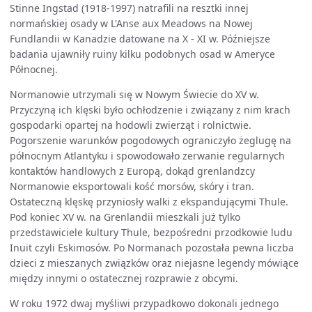
Stinne Ingstad (1918-1997) natrafili na resztki innej
normańskiej osady w L'Anse aux Meadows na Nowej
Fundlandii w Kanadzie datowane na X - XI w. Późniejsze
badania ujawniły ruiny kilku podobnych osad w Ameryce
Północnej.
Normanowie utrzymali się w Nowym Świecie do XV w.
Przyczyną ich klęski było ochłodzenie i związany z nim krach
gospodarki opartej na hodowli zwierząt i rolnictwie.
Pogorszenie warunków pogodowych ograniczyło żeglugę na
północnym Atlantyku i spowodowało zerwanie regularnych
kontaktów handlowych z Europą, dokąd grenlandzcy
Normanowie eksportowali kość morsów, skóry i tran.
Ostateczną klęskę przyniosły walki z ekspandującymi Thule.
Pod koniec XV w. na Grenlandii mieszkali już tylko
przedstawiciele kultury Thule, bezpośredni przodkowie ludu
Inuit czyli Eskimosów. Po Normanach pozostała pewna liczba
dzieci z mieszanych związków oraz niejasne legendy mówiące
między innymi o ostatecznej rozprawie z obcymi.
W roku 1972 dwaj myśliwi przypadkowo dokonali jednego