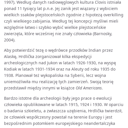
1997). Według danych radiowęglowych kultura Clovis istniała
ponad 11 tysięcy lat p.n.e. Jej zanik jest wiązany z wybiciem
wielkich ssaków plejstoceńskich zgodnie z hipotezą overkilling
czyli wielkiego zabijania. Według tej koncepcji myśliwi mieli
względnie łatwo i szybko wybić wielkie plejstoceńskie
zwierzęta, które wcześniej nie znały człowieka (Barnosky,
2004).
Aby potwierdzić tezę o wędrówce przodków Indian przez
Alaskę, Hrdlička zorganizował kilka ekspedycji
archeologicznych nad Jukon w latach 1926-1930, na wyspę
Kodiak w latach 1931-1934 oraz na Aleuty od roku 1935 do
1938. Planował też wykopaliska na Syberii, lecz wojna
uniemożliwiła mu realizację tych zamierzeń. Swoją teorię
przedstawił między innymi w książce
Old Americans
.
Bardzo istotne dla archeologii były jego prace o ewolucji
człowieka opublikowane w latach 1915, 1924 i 1930. W oparciu
o badania szkieletu, a zwłaszcza uzębienia, Hrdlička twierdził,
że człowiek współczesny powstał na terenie Europy i jest
bezpośrednim potomkiem europejskiego neandertalczyka