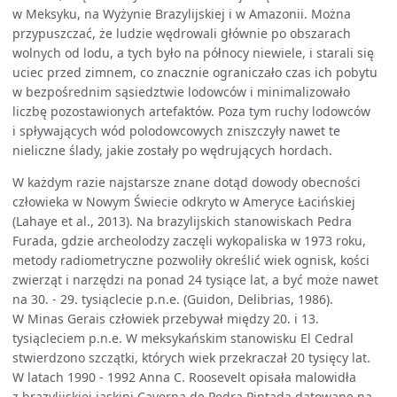
w Meksyku, na Wyżynie Brazylijskiej i w Amazonii. Można
przypuszczać, że ludzie wędrowali głównie po obszarach
wolnych od lodu, a tych było na północy niewiele, i starali się
uciec przed zimnem, co znacznie ograniczało czas ich pobytu
w bezpośrednim sąsiedztwie lodowców i minimalizowało
liczbę pozostawionych artefaktów. Poza tym ruchy lodowców
i spływających wód polodowcowych zniszczyły nawet te
nieliczne ślady, jakie zostały po wędrujących hordach.
W każdym razie najstarsze znane dotąd dowody obecności
człowieka w Nowym Świecie odkryto w Ameryce Łacińskiej
(Lahaye et al., 2013). Na brazylijskich stanowiskach Pedra
Furada, gdzie archeolodzy zaczęli wykopaliska w 1973 roku,
metody radiometryczne pozwoliły określić wiek ognisk, kości
zwierząt i narzędzi na ponad 24 tysiące lat, a być może nawet
na 30. - 29. tysiąclecie p.n.e. (Guidon, Delibrias, 1986).
W Minas Gerais człowiek przebywał między 20. i 13.
tysiącleciem p.n.e. W meksykańskim stanowisku El Cedral
stwierdzono szczątki, których wiek przekraczał 20 tysięcy lat.
W latach 1990 - 1992 Anna C. Roosevelt opisała malowidła
z brazylijskiej jaskini Caverna de Pedra Pintada datowane na