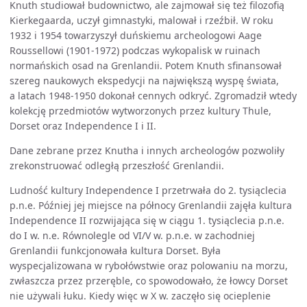
Knuth studiował budownictwo, ale zajmował się też filozofią
Kierkegaarda, uczył gimnastyki, malował i rzeźbił. W roku
1932 i 1954 towarzyszył duńskiemu archeologowi Aage
Roussellowi (1901-1972) podczas wykopalisk w ruinach
normańskich osad na Grenlandii. Potem Knuth sfinansował
szereg naukowych ekspedycji na największą wyspę świata,
a latach 1948-1950 dokonał cennych odkryć. Zgromadził wtedy
kolekcję przedmiotów wytworzonych przez kultury Thule,
Dorset oraz Independence I i II.
Dane zebrane przez Knutha i innych archeologów pozwoliły
zrekonstruować odległą przeszłość Grenlandii.
Ludność kultury Independence I przetrwała do 2. tysiąclecia
p.n.e. Później jej miejsce na północy Grenlandii zajęła kultura
Independence II rozwijająca się w ciągu 1. tysiąclecia p.n.e.
do I w. n.e. Równolegle od VI/V w. p.n.e. w zachodniej
Grenlandii funkcjonowała kultura Dorset. Była
wyspecjalizowana w rybołówstwie oraz polowaniu na morzu,
zwłaszcza przez przeręble, co spowodowało, że łowcy Dorset
nie używali łuku. Kiedy więc w X w. zaczęło się ocieplenie