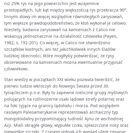
niż 25% rys na jego powierzchni jest wzajemnie
o
prostopadłych, lub kąt między większością rys przekracza 90
.
Innymi słowy im więcej względnie równoległych zarysowań,
tym większe prawdopodobieństwo, że ktoś wykonał je celowo.
Niestety, badania zarysowań na kamieniach z Calico nie
wskazują jednoznacznie na działalność człowieka (Payen,
1982, s. 192-201). Co więcej, w Calico nie stwierdzono
szczątków kostnych, ani też jakichkolwiek innych śladów
ludzkiej obecności, które mogłłyby potwierdzać, że rysy
obserwowane na kamieniach można ewentualnie przypisać
człowiekowi.
Stan wiedzy w początkach XXI wieku pozwala twierdzić, że
pierwsi ludzie wkroczyli do Nowego Świata przed 30.
tysiącleciem p.n.e. Były to zapewne nieliczne grupy myśliwych
polujących na roślinożerne ssaki lądowe strefy polarnej oraz
na foki żyjące na granicy lądolodu i morza. Pod względem
rasowym Paleoamerykanie reprezentowali archaiczny typ
mongoloidalny przypominający ludność Ajnu ze wschodniej
Azji. Mieli okrągłe głowy, wypukłe czoła, spłaszczone nosy oraz
niewielkie szczęki. Z czasem jednak ich wygląd uległ zmianie: