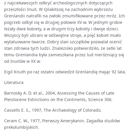
z najciekawszych odkryć archeologicznych dotyczących
przeszłości Inuit. W Qilakitsoq na zachodnim wybrzeżu
Grenlandii natrafili na zwłoki zmumifikowane przez mróz. Ich
pogrzeb odbył się w drugiej połowie XV w. W jednym grobie
leżały dwie kobiety, a w drugim trzy kobiety i dwoje dzieci.
Wszyscy byli ubrani w odświętne stroje, a pięć kobiet miało
wytatuowane twarze. Dobry stan szczątków pozwalał ocenić
stan zdrowia tych ludzi. Znalezisko potwierdziło, że setki lat
temu Grenlandia była zamieszkana przez lud nieróżniący się
od Inuitów w XX w.
Eigil Knuth po raz ostatni odwiedził Grenlandię mając 92 lata.
Literatura
Barnosky A. D. et al., 2004, Assessing the Causes of Late
Pleistocene Extinctions on the Continents, Science 306.
Cassells E. S., 1997, The Archaeology of Colorado.
Ceram C. W., 1977, Pierwszy Amerykanin. Zagadka studiów
prekolumbijskich.