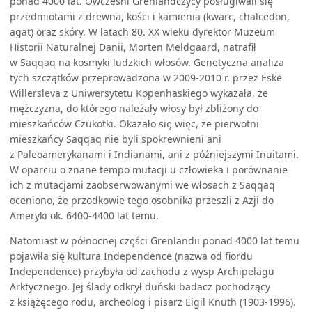
ponad 4000 lat. Ówcześni Grenlandczycy posługiwali się
przedmiotami z drewna, kości i kamienia (kwarc, chalcedon,
agat) oraz skóry. W latach 80. XX wieku dyrektor Muzeum
Historii Naturalnej Danii, Morten Meldgaard, natrafił
w Saqqaq na kosmyki ludzkich włosów. Genetyczna analiza
tych szczątków przeprowadzona w 2009-2010 r. przez Eske
Willersleva z Uniwersytetu Kopenhaskiego wykazała, że
mężczyzna, do którego należały włosy był zbliżony do
mieszkańców Czukotki. Okazało się więc, że pierwotni
mieszkańcy Saqqaq nie byli spokrewnieni ani
z Paleoamerykanami i Indianami, ani z późniejszymi Inuitami.
W oparciu o znane tempo mutacji u człowieka i porównanie
ich z mutacjami zaobserwowanymi we włosach z Saqqaq
oceniono, że przodkowie tego osobnika przeszli z Azji do
Ameryki ok. 6400-4400 lat temu.
Natomiast w północnej części Grenlandii ponad 4000 lat temu
pojawiła się kultura Independence (nazwa od fiordu
Independence) przybyła od zachodu z wysp Archipelagu
Arktycznego. Jej ślady odkrył duński badacz pochodzący
z książęcego rodu, archeolog i pisarz Eigil Knuth (1903-1996).