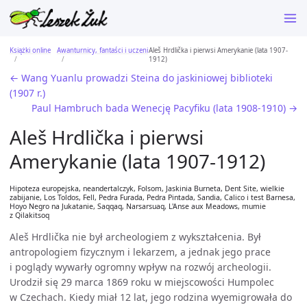
Książki online
Awanturnicy, fantaści i uczeni
Aleš Hrdlička i pierwsi Amerykanie (lata 1907-
1912)
← Wang Yuanlu prowadzi Steina do jaskiniowej biblioteki
(1907 r.)
Paul Hambruch bada Wenecję Pacyfiku (lata 1908-1910) →
Aleš Hrdlička i pierwsi
Amerykanie (lata 1907-1912)
Hipoteza europejska, neandertalczyk, Folsom, Jaskinia Burneta, Dent Site, wielkie
zabijanie, Los Toldos, Fell, Pedra Furada, Pedra Pintada, Sandia, Calico i test Barnesa,
Hoyo Negro na Jukatanie, Saqqaq, Narsarsuaq, L'Anse aux Meadows, mumie
z Qilakitsoq
Aleš Hrdlička nie był archeologiem z wykształcenia. Był
antropologiem fizycznym i lekarzem, a jednak jego prace
i poglądy wywarły ogromny wpływ na rozwój archeologii.
Urodził się 29 marca 1869 roku w miejscowości Humpolec
w Czechach. Kiedy miał 12 lat, jego rodzina wyemigrowała do