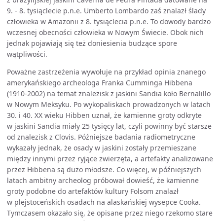
9. - 8. tysiąclecie p.n.e. Umberto Lombardo zaś znalazł ślady
człowieka w Amazonii z 8. tysiąclecia p.n.e. To dowody bardzo
wczesnej obecności człowieka w Nowym Świecie. Obok nich
jednak pojawiają się też doniesienia budzące spore
wątpliwości.
Poważne zastrzeżenia wywołuje na przykład opinia znanego
amerykańskiego archeologa Franka Cumminga Hibbena
(1910-2002) na temat znalezisk z jaskini Sandia koło Bernalillo
w Nowym Meksyku. Po wykopaliskach prowadzonych w latach
30. i 40. XX wieku Hibben uznał, że kamienne groty odkryte
w jaskini Sandia miały 25 tysięcy lat, czyli powinny być starsze
od znalezisk z Clovis. Późniejsze badania radiometryczne
wykazały jednak, że osady w jaskini zostały przemieszane
między innymi przez ryjące zwierzęta, a artefakty analizowane
przez Hibbena są dużo młodsze. Co więcej, w późniejszych
latach ambitny archeolog próbował dowieść, że kamienne
groty podobne do artefaktów kultury Folsom znalazł
w plejstoceńskich osadach na alaskańskiej wysepce Cooka.
Tymczasem okazało się, że opisane przez niego rzekomo stare