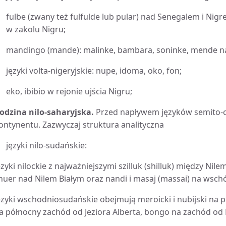
fulbe (zwany też fulfulde lub pular) nad Senegalem i Nig
w zakolu Nigru;
mandingo (mande): malinke, bambara, soninke, mende n
języki volta-nigeryjskie: nupe, idoma, oko, fon;
eko, ibibio w rejonie ujścia Nigru;
odzina nilo-saharyjska.
Przed napływem języków semito-
ontynentu. Zazwyczaj struktura analityczna
języki nilo-sudańskie:
ęzyki nilockie z najważniejszymi szilluk (shilluk) między Nile
 nuer nad Nilem Białym oraz nandi i masaj (massai) na wschó
ęzyki wschodniosudańskie obejmują meroicki i nubijski na 
a północny zachód od Jeziora Alberta, bongo na zachód od N