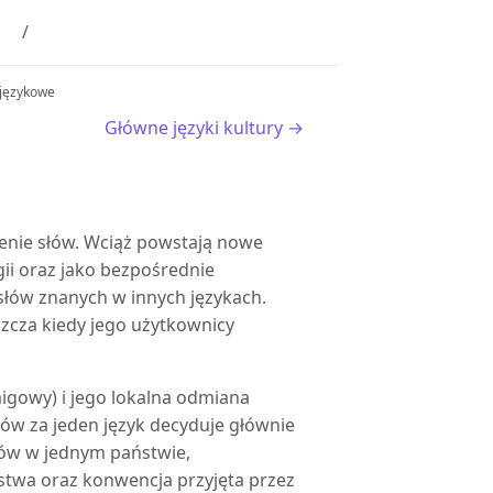
i językowe
Główne języki kultury →
czenie słów. Wciąż powstają nowe
ii oraz jako bezpośrednie
 słów znanych w innych językach.
szcza kiedy jego użytkownicy
migowy) i jego lokalna odmiana
któw za jeden język decyduje głównie
któw w jednym państwie,
twa oraz konwencja przyjęta przez