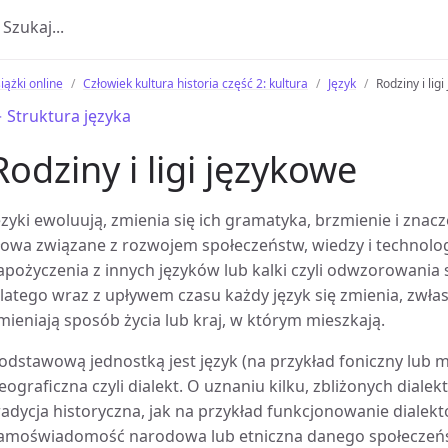
iążki online
Człowiek kultura historia część 2: kultura
Język
Rodziny i lig
 Struktura języka
Rodziny i ligi językowe
ęzyki ewoluują, zmienia się ich gramatyka, brzmienie i zna
łowa związane z rozwojem społeczeństw, wiedzy i technolog
apożyczenia z innych języków lub kalki czyli odwzorowania
latego wraz z upływem czasu każdy język się zmienia, zwła
mieniają sposób życia lub kraj, w którym mieszkają.
odstawową jednostką jest język (na przykład foniczny lub 
eograficzna czyli dialekt. O uznaniu kilku, zbliżonych diale
radycja historyczna, jak na przykład funkcjonowanie diale
amoświadomość narodowa lub etniczna danego społeczeńs