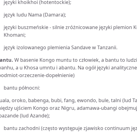
języki khoikhoi (hotentockie);
język ludu Nama (Damara);
języki buszmeńskie - silnie zróżnicowane języki plemion 
Khomani;
język izolowanego plemienia Sandave w Tanzanii.
antu.
W basenie Kongo muntu to człowiek, a bantu to lud
 vanhu, a u Khosa umntu i abantu. Na ogół języki analityczn
podmiot-orzeczenie-dopełnienie)
bantu północni:
uala, oroko, babenga, bubi, fang, ewondo, bule, talni (lud T
iędzy ujściem Kongo oraz Nigru, adamawa-ubangi obejmuj
 pazande (lud Azande);
bantu zachodni (często występuje zjawisko continuum ję