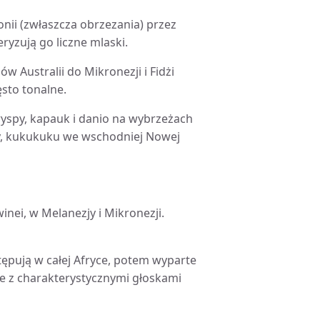
ii (zwłaszcza obrzezania) przez
ryzują go liczne mlaski.
 Australii do Mikronezji i Fidżi
ęsto tonalne.
wyspy, kapauk i danio na wybrzeżach
y, kukukuku we wschodniej Nowej
nei, w Melanezjy i Mikronezji.
ępują w całej Afryce, potem wyparte
ne z charakterystycznymi głoskami