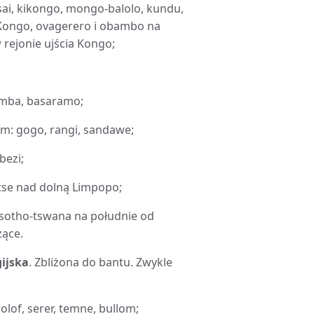
sai, kikongo, mongo-balolo, kundu,
 Kongo, ovagerero i obambo na
rejonie ujścia Kongo;
amba, basaramo;
im: gogo, rangi, sandawe;
bezi;
tse nad dolną Limpopo;
ki sotho-tswana na południe od
zące.
ijska
.
Zbliżona do bantu. Zwykle
olof, serer, temne, bullom;