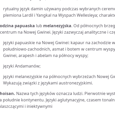
rytualny język damin używany podczas wybranych ceremon
plemiona Lardil i Yangkal na Wyspach Wellesleya; charakte
odzina papuaska
lub
melanezyjska
.
Od północnych brzegów
 centrum na Nowej Gwinei. Języki zazwyczaj analityczne i cz
języki papuaskie na Nowej Gwinei: kapaur na zachodzie 
południowo-zachodnich, asmat i botem w centrum wysp
Gwinei, arapesh i abelam na północy wyspy;
języki Andamanów;
języki melanezyjskie na północnych wybrzeżach Nowej Gwi
Wykazują związki z językami austronezyjskimi.
hoisan.
Nazwa tych języków oznacza ludzi. Pierwotnie wyst
a południe kontynentu. Języki aglutynacyjne, czasem tonal
laszczącymi i iniektywnymi