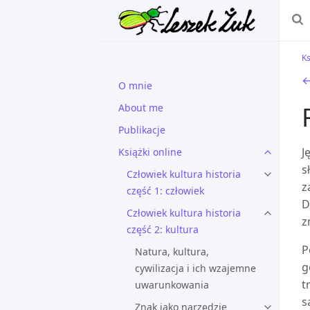
Ks
←
O mnie
About me
Publikacje
J
Książki online
s
Człowiek kultura historia
z
część 1: człowiek
D
Człowiek kultura historia
z
część 2: kultura
P
Natura, kultura,
g
cywilizacja i ich wzajemne
t
uwarunkowania
s
Znak jako narzędzie