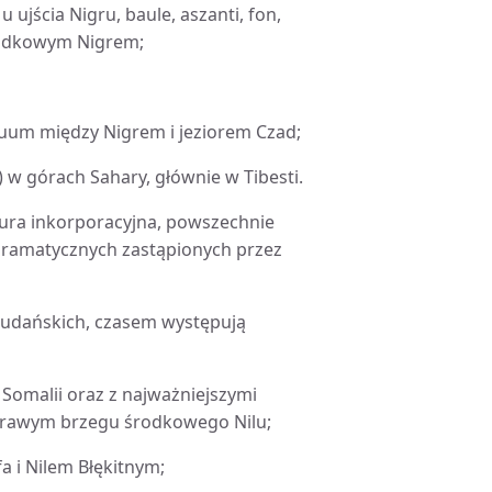
 ujścia Nigru, baule, aszanti, fon,
środkowym Nigrem;
nuum między Nigrem i jeziorem Czad;
) w górach Sahary, głównie w Tibesti.
tura inkorporacyjna, powszechnie
 gramatycznych zastąpionych przez
i sudańskich, czasem występują
 Somalii oraz z najważniejszymi
 prawym brzegu środkowego Nilu;
a i Nilem Błękitnym;