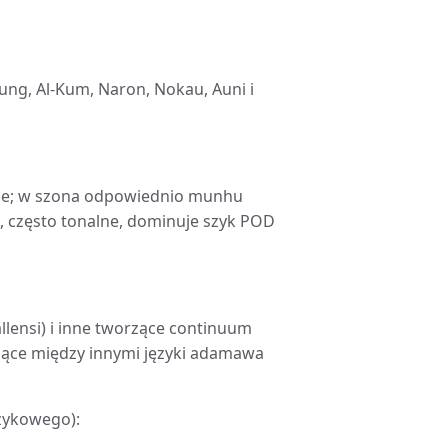
Kung, Al-Kum, Naron, Nokau, Auni i
zie; w szona odpowiednio munhu
e, często tonalne, dominuje szyk POD
allensi) i inne tworzące continuum
ące między innymi języki adamawa
zykowego):