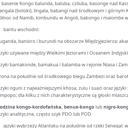
 basenie Kongo balunda, baluba, cziluba, basonge nad Kas
angala (boloki), lingala, babangi nad środkowym i górnym
ółnoc od Namib, kimbundu w Angoli, bakongo i maiombe w 
bantu wschodni:
uganda, banioro i burundi na obszarze Międzyjezierza: ak
ęzyki używane między Wielkimi Jeziorami i Oceanem Indyjsk
ęzyki bamakonde, bamakua i balamba w rejonie Niasa i Zam
zona na południe od środkowego biegu Zambezi oraz baro
ęzyki nguni z najważniejszymi khosa, zulu i suazi oraz języ
impopo; dla kilku z nich charakterystyczne są głoski mlaszc
odzina kongo-kordofańska,
benue-kongo
lub
nigro-kong
ęzyki analityczne, często szyk PDO lub POD
języki wybrzeży Atlantyku na południe od rzeki Senegal: w