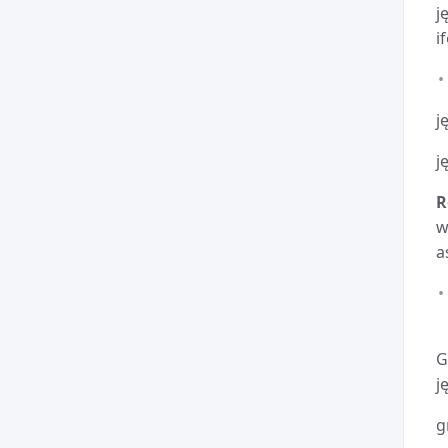
j
i
j
j
R
w
a
G
j
g