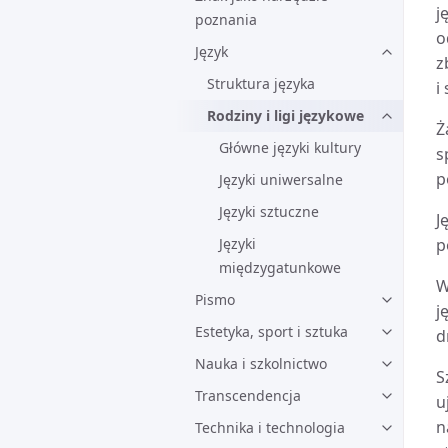
j
poznania
o
Język
z
Struktura języka
i
Rodziny i ligi językowe
Ż
Główne języki kultury
s
p
Języki uniwersalne
Języki sztuczne
J
Języki
p
międzygatunkowe
W
Pismo
j
Estetyka, sport i sztuka
d
Nauka i szkolnictwo
S
Transcendencja
u
n
Technika i technologia