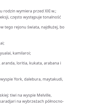
u rodzin wymiera przed XXI w.;
leksji, często występuje tonalność
ów tego rejonu świata, najdłużej, bo
ai;
ualai, kamilaroi;
aranda, loritia, kukata, arabana i
wyspie York, dalebura, maytakudi,
iej: tiwi na wyspie Melville,
aradjari na wybrzeżach północno-