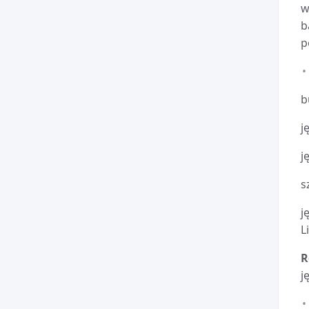
w
b
p
b
j
j
s
j
L
R
j