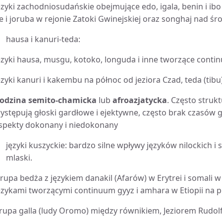
ęzyki zachodniosudańskie obejmujące edo, igala, benin i ibo u
fe i joruba w rejonie Zatoki Gwinejskiej oraz songhaj nad 
hausa i kanuri-teda:
ęzyki hausa, musgu, kotoko, longuda i inne tworzące conti
ęzyki kanuri i kakembu na północ od jeziora Czad, teda (tibu
odzina semito-chamicka
lub
afroazjatycka
.
Często struk
ystępują głoski gardłowe i ejektywne, często brak czasów
spekty dokonany i niedokonany
języki kuszyckie: bardzo silne wpływy języków nilockich 
mlaski.
rupa bedża z językiem danakil (Afarów) w Erytrei i somali w
ęzykami tworzącymi continuum gyyz i amhara w Etiopii na
rupa galla (ludy Oromo) między równikiem, Jeziorem Rudolf