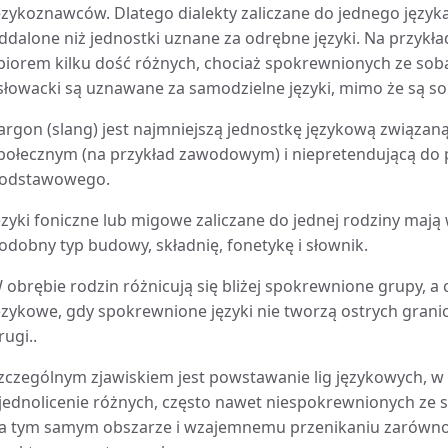
ęzykoznawców. Dlatego dialekty zaliczane do jednego języka
ddalone niż jednostki uznane za odrębne języki. Na przykład 
biorem kilku dość różnych, chociaż spokrewnionych ze sobą
 słowacki są uznawane za samodzielne języki, mimo że są sob
argon (slang) jest najmniejszą jednostkę językową związa
połecznym (na przykład zawodowym) i niepretendującą do 
odstawowego.
ęzyki foniczne lub migowe zaliczane do jednej rodziny maj
odobny typ budowy, składnię, fonetykę i słownik.
 obrębie rodzin różnicują się bliżej spokrewnione grupy, 
ęzykowe, gdy spokrewnione języki nie tworzą ostrych granic
rugi..
zczególnym zjawiskiem jest powstawanie lig językowych, w
jednolicenie różnych, często nawet niespokrewnionych ze s
a tym samym obszarze i wzajemnemu przenikaniu zarówno n