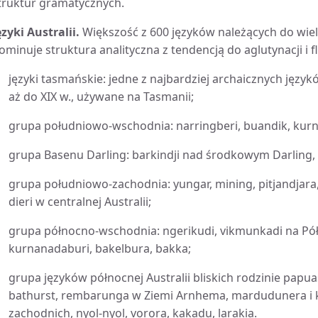
truktur gramatycznych.
ęzyki Australii.
Większość z 600 języków należących do wiel
ominuje struktura analityczna z tendencją do aglutynacji i f
języki tasmańskie: jedne z najbardziej archaicznych język
aż do XIX w., używane na Tasmanii;
grupa południowo-wschodnia: narringberi, buandik, kurn
grupa Basenu Darling: barkindji nad środkowym Darling, y
grupa południowo-zachodnia: yungar, mining, pitjandjara, 
dieri w centralnej Australii;
grupa północno-wschodnia: ngerikudi, vikmunkadi na Pół
kurnanadaburi, bakelbura, bakka;
grupa języków północnej Australii bliskich rodzinie papuask
bathurst, rembarunga w Ziemi Arnhema, mardudunera i k
zachodnich, nyol-nyol, vorora, kakadu, larakia.