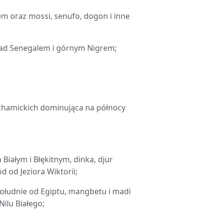
rem oraz mossi, senufo, dogon i inne
ad Senegalem i górnym Nigrem;
chamickich dominująca na północy
m Białym i Błękitnym, dinka, djur
d od Jeziora Wiktorii;
południe od Egiptu, mangbetu i madi
ilu Białego;