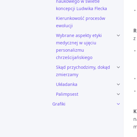
naukowego w świetle
koncepcji Ludwika Flecka
Kierunkowość procesów
ewolucji
R
Wybrane aspekty etyki
z
medycznej w ujęciu
personalizmu
chrześcijańskiego
Skąd przychodzimy, dokąd
zmierzamy
Układanka
Palimpsest
Grafiki
K
n
m