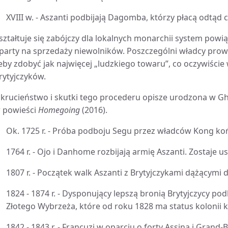
XVIII w. - Aszanti podbijają Dagomba, którzy płacą odtąd
ształtuje się zabójczy dla lokalnych monarchii system pow
party na sprzedaży niewolników. Poszczególni władcy prow
eby zdobyć jak najwięcej „ludzkiego towaru”, co oczywiście 
rytyjczyków.
krucieństwo i skutki tego procederu opisze urodzona w Gha
 powieści
Homegoing
(2016).
Ok. 1725 r. - Próba podboju Segu przez władców Kong koń
1764 r. - Ojo i Danhome rozbijają armię Aszanti. Zostaje u
1807 r. - Początek walk Aszanti z Brytyjczykami dążącymi 
1824 - 1874 r. - Dysponujący lepszą bronią Brytyjczycy podb
Złotego Wybrzeża, które od roku 1828 ma status kolonii 
1842 - 1843 r. - Francuzi w oparciu o forty Assina i Gra