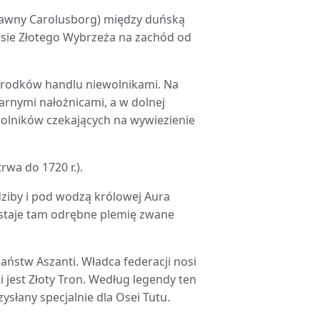
 (dawny Carolusborg) między duńską
asie Złotego Wybrzeża na zachód od
ośrodków handlu niewolnikami. Na
arnymi nałożnicami, a w dolnej
wolników czekających na wywiezienie
rwa do 1720 r.).
edziby i pod wodzą królowej Aura
staje tam odrębne plemię zwane
państw Aszanti. Władca federacji nosi
 jest Złoty Tron. Według legendy ten
ysłany specjalnie dla Osei Tutu.