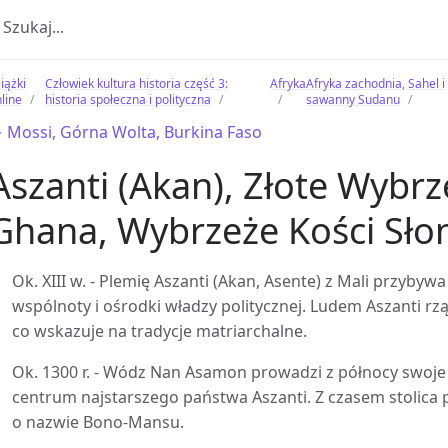
iążki
Człowiek kultura historia część 3:
Afryka
Afryka zachodnia, Sahel i
line
historia społeczna i polityczna
sawanny Sudanu
 Mossi, Górna Wolta, Burkina Faso
Aszanti (Akan), Złote Wybrz
Ghana, Wybrzeże Kości Sło
Ok. XIII w. - Plemię Aszanti (Akan, Asente) z Mali przybyw
wspólnoty i ośrodki władzy politycznej. Ludem Aszanti r
co wskazuje na tradycje matriarchalne.
Ok. 1300 r. - Wódz Nan Asamon prowadzi z północy swoje p
centrum najstarszego państwa Aszanti. Z czasem stolica p
o nazwie Bono-Mansu.