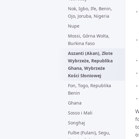
Nok, Igbo, Ife, Benin,
Ojo, Joruba, Nigeria
Nupe
Mossi, Górna Wolta,
Burkina Faso
Aszanti (Akan), Złote
Wybrzeże, Republika
Ghana, Wybrzeże
Kości Słoniowej
Fon, Togo, Republika
Benin
Ghana
W
Sosso i Mali
f
Songhaj
t
Fulbe (Fulani), Segu,
o