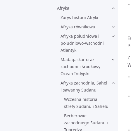
Afryka
Zarys historii Afryki
Afryka równikowa
Afryka południowa i
E
południowo-wschodni
P
Atlantyk
Z
Madagaskar oraz
W
zachodni i środkowy
Ocean Indyjski
Afryka zachodnia, Sahel
i sawanny Sudanu
Wczesna historia
strefy Sudanu i Sahelu
Berberowie
zachodniego Sudanu i
Tuaredzy