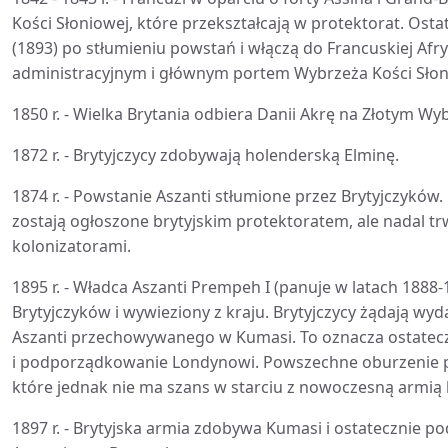
Kości Słoniowej, które przekształcają w protektorat. Osta
(1893) po stłumieniu powstań i włączą do Francuskiej Afr
administracyjnym i głównym portem Wybrzeża Kości Słon
1850 r. - Wielka Brytania odbiera Danii Akrę na Złotym Wy
1872 r. - Brytyjczycy zdobywają holenderską Elminę.
1874 r. - Powstanie Aszanti stłumione przez Brytyjczyków
zostają ogłoszone brytyjskim protektoratem, ale nadal trw
kolonizatorami.
1895 r. - Władca Aszanti Prempeh I (panuje w latach 1888-
Brytyjczyków i wywieziony z kraju. Brytyjczycy żądają wy
Aszanti przechowywanego w Kumasi. To oznacza ostatecz
i podporządkowanie Londynowi. Powszechne oburzenie pr
które jednak nie ma szans w starciu z nowoczesną armią
1897 r. - Brytyjska armia zdobywa Kumasi i ostatecznie