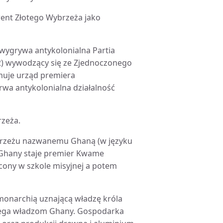
went Złotego Wybrzeża jako
 wygrywa antykolonialna Partia
2) wywodzący się ze Zjednoczonego
muje urząd premiera
wa antykolonialna działalność
rzeża.
Wybrzeżu nazwanemu Ghaną (w języku
 Ghany staje premier Kwame
cony w szkole misyjnej a potem
 monarchią uznającą władzę króla
odlega władzom Ghany. Gospodarka