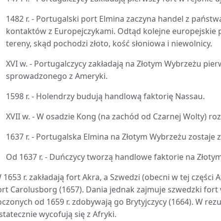
1482 r. - Portugalski port Elmina zaczyna handel z państwa
kontaktów z Europejczykami. Odtąd kolejne europejski
tereny, skąd pochodzi złoto, kość słoniowa i niewolnicy.
XVI w. - Portugalczycy zakładają na Złotym Wybrzeżu pie
sprowadzonego z Ameryki.
1598 r. - Holendrzy budują handlową faktorię Nassau.
XVII w. - W osadzie Kong (na zachód od Czarnej Wolty) rozw
1637 r. - Portugalska Elmina na Złotym Wybrzeżu zostaje
Od 1637 r. - Duńczycy tworzą handlowe faktorie na Złoty
 1653 r. zakładają fort Akra, a Szwedzi (obecni w tej części A
ort Carolusborg (1657). Dania jednak zajmuje szwedzki fort 
oczonych od 1659 r. zdobywają go Brytyjczycy (1664). W rezu
statecznie wycofują się z Afryki.