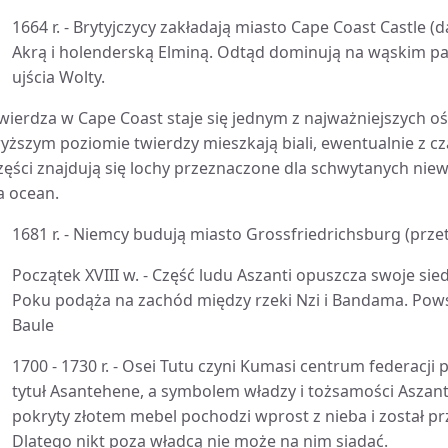
1664 r. - Brytyjczycy zakładają miasto Cape Coast Castle
Akrą i holenderską Elminą. Odtąd dominują na wąskim p
ujścia Wolty.
wierdza w Cape Coast staje się jednym z najważniejszych 
yższym poziomie twierdzy mieszkają biali, ewentualnie z cz
zęści znajdują się lochy przeznaczone dla schwytanych nie
a ocean.
1681 r. - Niemcy budują miasto Grossfriedrichsburg (przet
Początek XVIII w. - Część ludu Aszanti opuszcza swoje si
Poku podąża na zachód między rzeki Nzi i Bandama. Pow
Baule
1700 - 1730 r. - Osei Tutu czyni Kumasi centrum federacji 
tytuł Asantehene, a symbolem władzy i tożsamości Aszanti
pokryty złotem mebel pochodzi wprost z nieba i został prz
Dlatego nikt poza władcą nie może na nim siadać.