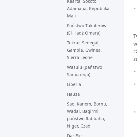
Kaarta, Sokoto,
Adamaua, Republika
Mali
Państwo Tukulerów
(El-Hadż Omara)
T
Tekrur, Senegal,
w
Gambia, Gwinea,
c
Sierra Leone
z
Wasulu (państwo
Samoriego)
Liberia
Hausa
Sao, Kanem, Bornu,
Wadai, Bagirmi,
państwo Rabbaha,
Niger, Czad
Dar Fur