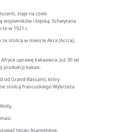
szanti, staje na czele
zią wojowników i klęską. Schwytana
rze w 1921 r.
ze stolicą w mieście Akra (Accra),
 Afryce uprawę kakaowca. Już 30 lat
j produkcji kakao.
hód od Grand-Bassam), który
dzie stolicą francuskiego Wybrzeża
Wolty.
umasi.
 używać tytułu Asantehene.