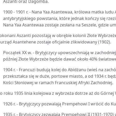
Aszanti oraz Dagomba.
1900 - 1901 r. - Nana Yaa Asantewaa, królowa matka ludu A
antybrytyjskiego powstania, które jednak kończy się rze
Nana Yaa Asantewaa zostaje zesłana na Seszele, gdzie um
okonani Aszanti pozostają w obrębie kolonii Złote Wybrzeże 
 urząd Asantehene zostaje oficjalnie zlikwidowany (1902).
Początek XX w. - Brytyjczycy upowszechniają w zachodniej
później Złote Wybrzeże będzie dawać około 40% światowe
1904 r. - Francuzi budują kolej do Abidżanu (wieś na zac
przekształca się w duże, portowe miasto, a od 1934 r. bę
Kości Słoniowej w ramach Francuskiej Afryki Zachodniej.
o roku 1935 linia kolejowa z wybrzeża dotrze aż do Górnej 
1926 r. - Brytyjczycy pozwalają Prempehowi I wrócić do K
1935 r. - Brytyjczycy zezwalają Prempehowi II (1931-1970)