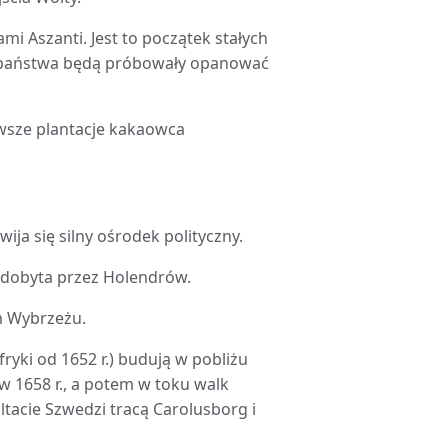
mi Aszanti. Jest to początek stałych
e państwa będą próbowały opanować
rwsze plantacje kakaowca
ija się silny ośrodek polityczny.
 zdobyta przez Holendrów.
m Wybrzeżu.
fryki od 1652 r.) budują w pobliżu
w 1658 r., a potem w toku walk
ltacie Szwedzi tracą Carolusborg i