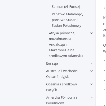
Sannar (Al-Fundż)
Państwo Mahdiego,
K
państwo Sudan i
o
Sudan Południowy
ż
Afryka północna,
B
muzułmańska
Andaluzja i
O
Makaronezja na
w
środkowym Atlantyku
Eurazja
Australia i wschodni
Ocean Indyjski
Oceania i środkowy
Pacyfik
Ameryka Północna i
Południowa