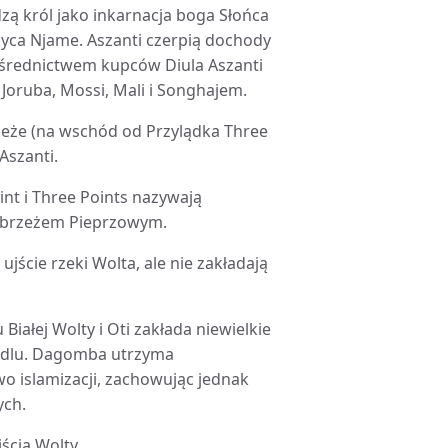
dzą król jako inkarnacja boga Słońca
życa Njame. Aszanti czerpią dochody
pośrednictwem kupców Diula Aszanti
Joruba, Mossi, Mali i Songhajem.
zeże (na wschód od Przylądka Three
Aszanti.
nt i Three Points nazywają
ybrzeżem Pieprzowym.
ujście rzeki Wolta, ale nie zakładają
iałej Wolty i Oti zakłada niewielkie
andlu. Dagomba utrzyma
wo islamizacji, zachowując jednak
ych.
jścia Wolty.