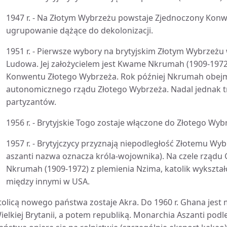
1947 r. - Na Złotym Wybrzeżu powstaje Zjednoczony Kon
ugrupowanie dążące do dekolonizacji.
1951 r. - Pierwsze wybory na brytyjskim Złotym Wybrzeżu
Ludowa. Jej założycielem jest Kwame Nkrumah (1909-197
Konwentu Złotego Wybrzeża. Rok później Nkrumah obej
autonomicznego rządu Złotego Wybrzeża. Nadal jednak tr
partyzantów.
1956 r. - Brytyjskie Togo zostaje włączone do Złotego Wyb
1957 r. - Brytyjczycy przyznają niepodległość Złotemu 
aszanti nazwa oznacza króla-wojownika). Na czele rządu
Nkrumah (1909-1972) z plemienia Nzima, katolik wykształ
między innymi w USA.
tolicą nowego państwa zostaje Akra. Do 1960 r. Ghana jest
ielkiej Brytanii, a potem republiką. Monarchia Aszanti p