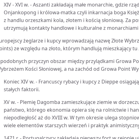
XIV - XVI w. - Aszanti zakładają małe monarchie, gdzie rzą
Onjankopong i królowa-matka czyli inkarnacja boga Księ
z handlu orzeszkami kola, złotem i kością słoniową. Za 
utrzymują kontakty handlowe i kulturalne z monarchiami 
uropejscy żeglarze i kupcy wprowadzają nazwę Złote Wybr
oints) ze względu na złoto, którym handlują mieszkający tu 
 podobnych przyczyn obszar między przylądkami Growa Poi
ybrzeżem Kości Słoniowej, a na zachód od Growa Point W
Koniec XIV w. - Francuscy rybacy i kupcy z Dieppe osiągają 
stałych faktorii.
XV w. - Plemię Dagomba zamieszkujące ziemie w dorzeczu B
państwo, którego ekonomia opiera się na rolnictwie i h
niepodległość aż do XVIII w. W tym okresie ulega stopnio
wiele elementów starszych wierzeń i praktyk animistyczn
1471 r. - Portugalczycy zakładają pierwszy fort w rejonie u