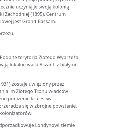
tecznie uczynią je swoją kolonią
yki Zachodniej (1895). Centrum
iowej jest Grand-Bassam.
brzeżu.
. Podbite terytoria Złotego Wybrzeża
ają lokalne walki Aszanti z białymi
1931) zostaje uwięziony przez
dania im Zlotego Tronu władców
ne poniżenie królestwa
zeradza się w zbrojne powstanie,
 kolonizatorów.
 podporządkowuje Londynowi ziemie