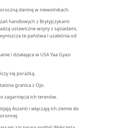
 coroczną daninę w niewolnikach.
iązań handlowych z Brytyjczykami
adzą ustawiczne wojny z sąsiadami,
wyniszcza te państwa i uzależnia od
nie i działająca w USA Yaa Gyasi
czy się porażką.
stalona granica z Ojo.
do zagarnięcia ich terenów.
ijają Aszanti i włączają ich ziemie do
koronnej.
nd-Bassam zaczynają podbój Wybrzeża