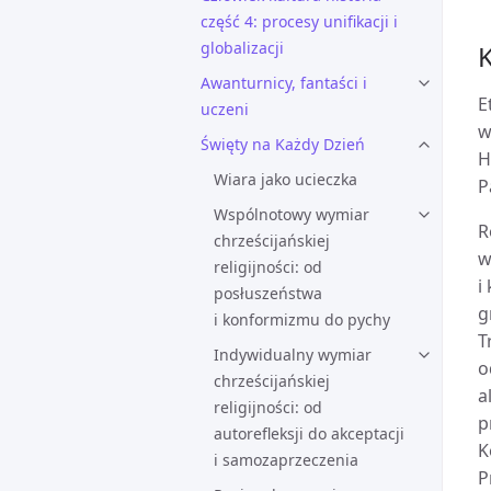
część 4: procesy unifikacji i
globalizacji
K
Awanturnicy, fantaści i
E
uczeni
w
Święty na Każdy Dzień
H
Wiara jako ucieczka
P
Wspólnotowy wymiar
R
chrześcijańskiej
w
religijności: od
i
posłuszeństwa
g
i konformizmu do pychy
T
Indywidualny wymiar
o
chrześcijańskiej
a
religijności: od
p
autorefleksji do akceptacji
K
i samozaprzeczenia
P