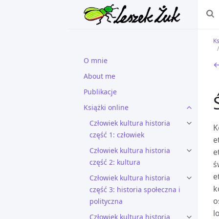
Ks
O mnie
←
About me
Publikacje
Książki online
Człowiek kultura historia
K
część 1: człowiek
e
Człowiek kultura historia
e
część 2: kultura
ś
e
Człowiek kultura historia
k
część 3: historia społeczna i
o
polityczna
l
Człowiek kultura historia