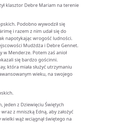
żył klasztor Debre Mariam na terenie
tiopskich. Podobno wywodził się
ärimę i razem z nim udał się do
dnak napotykając wrogość ludności.
iejscowości Mudżdża i Debre Gennet.
my w Menderze. Potem zaś anioł
azali się bardzo gościnni.
ay, która miała służyć utrzymaniu
zaawansowanym wieku, na swojego
pskich.
ch, jeden z Dziewięciu Świętych
 wraz z mniszką Edną, aby założyć
 wielki wąż wciągnął świętego na