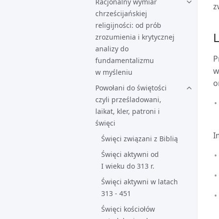
Racjonalny wymiar
z
chrześcijańskiej
religijności: od prób
L
zrozumienia i krytycznej
analizy do
P
fundamentalizmu
w
w myśleniu
o
Powołani do świętości
czyli prześladowani,
laikat, kler, patroni i
święci
I
Święci związani z Biblią
Święci aktywni od
I wieku do 313 r.
Święci aktywni w latach
313 - 451
Święci kościołów