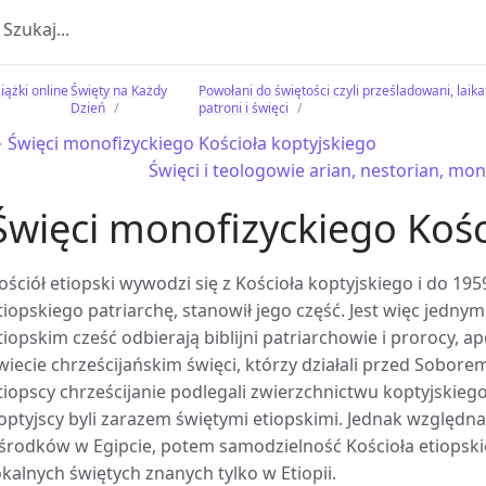
iążki online
Święty na Każdy
Powołani do świętości czyli prześladowani, laikat,
Dzień
patroni i święci
 Święci monofizyckiego Kościoła koptyjskiego
Święci i teologowie arian, nestorian, mo
Święci monofizyckiego Kośc
ościół etiopski wywodzi się z Kościoła koptyjskiego i do 1959 
tiopskiego patriarchę, stanowił jego część. Jest więc jedny
tiopskim cześć odbierają biblijni patriarchowie i prorocy, 
wiecie chrześcijańskim święci, którzy działali przed Sobore
tiopscy chrześcijanie podlegali zwierzchnictwu koptyjskiego
optyjscy byli zarazem świętymi etiopskimi. Jednak względna 
środków w Egipcie, potem samodzielność Kościoła etiopskie
okalnych świętych znanych tylko w Etiopii.