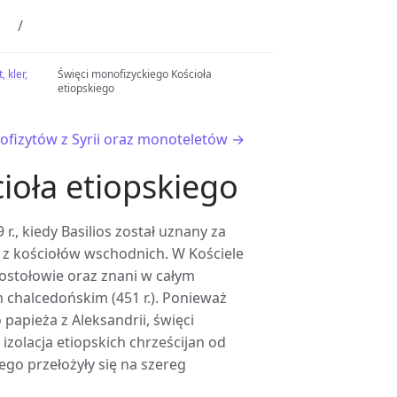
 kler,
Święci monofizyckiego Kościoła
etiopskiego
nofizytów z Syrii oraz monoteletów →
ioła etiopskiego
r., kiedy Basilios został uznany za
m z kościołów wschodnich. W Kościele
apostołowie oraz znani w całym
m chalcedońskim (451 r.). Ponieważ
 papieża z Aleksandrii, święci
izolacja etiopskich chrześcijan od
go przełożyły się na szereg