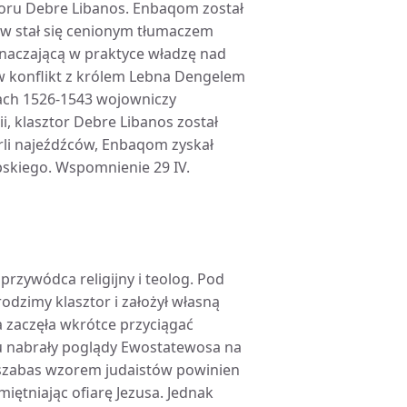
ztoru Debre Libanos. Enbaqom został
ów stał się cenionym tłumaczem
znaczającą w praktyce władzę nad
 w konflikt z królem Lebna Dengelem
tach 1526-1543 wojowniczy
i, klasztor Debre Libanos został
arli najeźdźców, Enbaqom zyskał
pskiego. Wspomnienie 29 IV.
przywódca religijny i teolog. Pod
dzimy klasztor i założył własną
a zaczęła wkrótce przyciągać
su nabrały poglądy Ewostatewosa na
szabas wzorem judaistów powinien
iętniając ofiarę Jezusa. Jednak