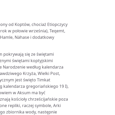
czony od Koptów, chociaż Etiopczycy
rok w połowie września), Teqemt,
e, Hamle, Nähase i dodatkowy
jan pokrywają się ze świętami
cznymi świętami koptyjskimi
oże Narodzenie według kalendarza
rawdziwego Krzyża, Wielki Post,
tycznym jest święto Timkat
g kalendarza gregoriańskiego 19 I),
i bowiem w Aksum ma być
nają kościoły chrześcijańskie poza
e repliki, raczej symbole, Arki
ego zbiornika wody, następnie