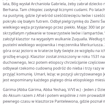
lata, Bóg wysłał Archanioła Gabriela, żeby zabrał dzieck
Berhana. Tam chłopiec zasłynął licznymi cudami. Po latach
na pustynię, gdzie żył wśród sześćdziesięciu lwów i sześćd
pokryło się białym futrem. Odbył pielgrzymkę do Ziemi Św
wielkiego węża przysłanego przez piekło. Mając 300 lat prz
skrzydlatym rydwanie w towarzystwie lwów i lampartów.
założył klasztor na wygasłym wulkanie Zuqualla. Według t
pustelni wielkiego wojownika i męczennika Merkuriusza. 
góra oraz jezioro w kraterze były święte ze względu na i
groźbę erupcji. Klasztor został zniszczony w roku 1531 
duchownego, lecz potem etiopscy chrześcijanie częściow
odbywał rzekomo cudowną podróż do nieba i trzy razy w 
przyjąć komunię. Umarł, leżąc w pozycji ukrzyżowanego J
jest wspominany każdego piątego dnia etiopskiego miesiąca
Gärima (Abba Gärima, Abba Yeshaq, V/VI w.) - Jeden z Dzie
do Aksum razem z Afsé i potem wspólnie z nim prowadził
pewnego czasu w klasztorze Pantelewona, gdzie poznał m