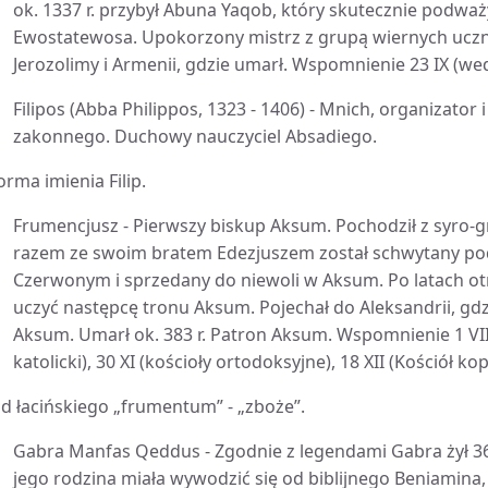
ok. 1337 r. przybył Abuna Yaqob, który skutecznie podważy
Ewostatewosa. Upokorzony mistrz z grupą wiernych uczni
Jerozolimy i Armenii, gdzie umarł. Wspomnienie 23 IX (we
Filipos (Abba Philippos, 1323 - 1406) - Mnich, organizator
zakonnego. Duchowy nauczyciel Absadiego.
orma imienia Filip.
Frumencjusz - Pierwszy biskup Aksum. Pochodził z syro-gre
razem ze swoim bratem Edezjuszem został schwytany p
Czerwonym i sprzedany do niewoli w Aksum. Po latach ot
uczyć następcę tronu Aksum. Pojechał do Aleksandrii, gdzi
Aksum. Umarł ok. 383 r. Patron Aksum. Wspomnienie 1 VIII 
katolicki), 30 XI (kościoły ortodoksyjne), 18 XII (Kościół kop
d łacińskiego „frumentum” - „zboże”.
Gabra Manfas Qeddus - Zgodnie z legendami Gabra żył 362 
jego rodzina miała wywodzić się od biblijnego Beniamina,