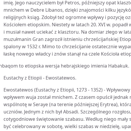
imię. Jego nauczycielem był Petros, późniejszy opat klas
mnichem w Debre Libanos, dzięki znajomości kilku język
religijnych ksiąg. Zdobył też ogromne wpływy i pozycję o
Kościołem etiopskim. Niestety w latach 20. XVI w. popadł
i musiał nawet uciekać z klasztoru. Na domiar złego w la
muzułmanin Gran zagroził istnieniu chrześcijańskiej Etiopi
spalony w 1532 r. Mimo to chrześcijanie ostatecznie wyp
łaskę nowego władcy i znów stanął na czele Kościoła etio
nbaqom to etiopska wersja hebrajskiego imienia Habakuk.
Eustachy z Etiopii - Ewostatewos.
Ewostatewos (Eustachy z Etiopii, 1273 - 1352) - Wpływowy 
wpływem wuja został mnichem. Z czasem opuścił jednak ro
wspólnotę w Seraye (na terenie późniejszej Erytrea), któr
uczniów. Jednym z nich był Absadi. Szczególnego rozgło
cotygodniowe świętowanie szabasu. Według niego mały 
być celebrowany w sobotę, wielki szabas w niedzielę, upam