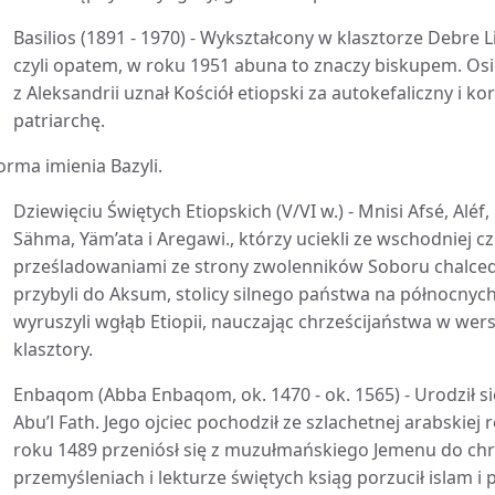
Basilios (1891 - 1970) - Wykształcony w klasztorze Debre 
czyli opatem, w roku 1951 abuna to znaczy biskupem. Osie
z Aleksandrii uznał Kościół etiopski za autokefaliczny i 
patriarchę.
orma imienia Bazyli.
Dziewięciu Świętych Etiopskich (V/VI w.) - Mnisi Afsé, Alé
Sähma, Yäm’ata i Aregawi., którzy uciekli ze wschodniej c
prześladowaniami ze strony zwolenników Soboru chalcedoń
przybyli do Aksum, stolicy silnego państwa na północnyc
wyruszyli wgłąb Etiopii, nauczając chrześcijaństwa w wersj
klasztory.
Enbaqom (Abba Enbaqom, ok. 1470 - ok. 1565) - Urodził się
Abu’l Fath. Jego ojciec pochodził ze szlachetnej arabskie
roku 1489 przeniósł się z muzułmańskiego Jemenu do chrze
przemyśleniach i lekturze świętych ksiąg porzucił islam i