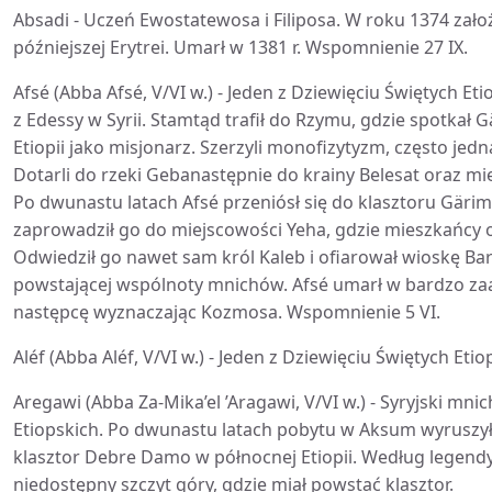
Absadi - Uczeń Ewostatewosa i Filiposa. W roku 1374 zało
późniejszej Erytrei. Umarł w 1381 r. Wspomnienie 27 IX.
Afsé (Abba Afsé, V/VI w.) - Jeden z Dziewięciu Świętych E
z Edessy w Syrii. Stamtąd trafił do Rzymu, gdzie spotkał G
Etiopii jako misjonarz. Szerzyli monofizytyzm, często je
Dotarli do rzeki Gebanastępnie do krainy Belesat oraz m
Po dwunastu latach Afsé przeniósł się do klasztoru Gäri
zaprowadził go do miejscowości Yeha, gdzie mieszkańcy ok
Odwiedził go nawet sam król Kaleb i ofiarował wioskę Bar
powstającej wspólnoty mnichów. Afsé umarł w bardzo 
następcę wyznaczając Kozmosa. Wspomnienie 5 VI.
Aléf (Abba Aléf, V/VI w.) - Jeden z Dziewięciu Świętych Etio
Aregawi (Abba Za-Mika’el ’Aragawi, V/VI w.) - Syryjski mni
Etiopskich. Po dwunastu latach pobytu w Aksum wyruszył
klasztor Debre Damo w północnej Etiopii. Według legendy
niedostępny szczyt góry, gdzie miał powstać klasztor.