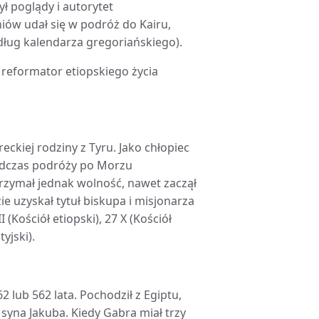
ł poglądy i autorytet
ów udał się w podróż do Kairu,
dług kalendarza gregoriańskiego).
 i reformator etiopskiego życia
ckiej rodziny z Tyru. Jako chłopiec
odczas podróży po Morzu
rzymał jednak wolność, nawet zaczął
e uzyskał tytuł biskupa i misjonarza
(Kościół etiopski), 27 X (Kościół
tyjski).
lub 562 lata. Pochodził z Egiptu,
 syna Jakuba. Kiedy Gabra miał trzy