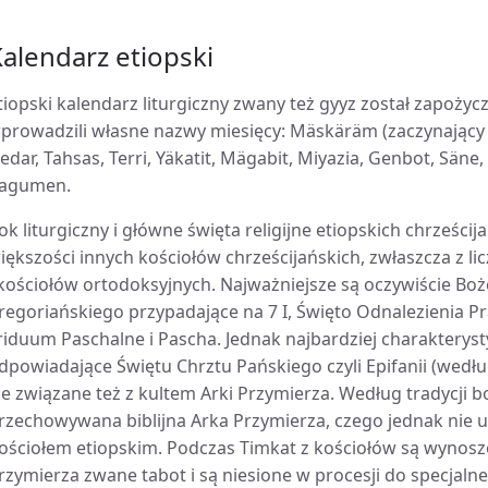
alendarz etiopski
tiopski kalendarz liturgiczny zwany też gyyz został zapoży
prowadzili własne nazwy miesięcy: Mäskäräm (zaczynający 
edar, Tahsas, Terri, Yäkatit, Mägabit, Miyazia, Genbot, Sän
agumen.
ok liturgiczny i główne święta religijne etiopskich chrześci
iększości innych kościołów chrześcijańskich, zwłaszcza z li
 kościołów ortodoksyjnych. Najważniejsze są oczywiście B
regoriańskiego przypadające na 7 I, Święto Odnalezienia P
riduum Paschalne i Pascha. Jednak najbardziej charakterys
dpowiadające Świętu Chrztu Pańskiego czyli Epifanii (wedłu
le związane też z kultem Arki Przymierza. Według tradycj
rzechowywana biblijna Arka Przymierza, czego jednak nie uz
ościołem etiopskim. Podczas Timkat z kościołów są wynoszon
rzymierza zwane tabot i są niesione w procesji do specjaln