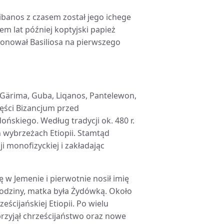
Libanos z czasem został jego ichege
m lat później koptyjski papież
koronował Basiliosa na pierwszego
f, Gärima, Guba, Liqanos, Pantelewon,
zęści Bizancjum przed
skiego. Według tradycji ok. 480 r.
h wybrzeżach Etiopii. Stamtąd
i monofizyckiej i zakładając
 w Jemenie i pierwotnie nosił imię
j rodziny, matka była Żydówką. Około
ścijańskiej Etiopii. Po wielu
 przyjął chrześcijaństwo oraz nowe