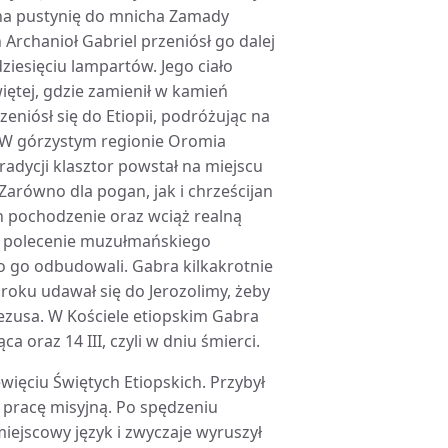
o na pustynię do mnicha Zamady
 Archanioł Gabriel przeniósł go dalej
ziesięciu lampartów. Jego ciało
iętej, gdzie zamienił w kamień
eniósł się do Etiopii, podróżując na
 W górzystym regionie Oromia
radycji klasztor powstał na miejscu
Zarówno dla pogan, jak i chrześcijan
ch pochodzenie oraz wciąż realną
na polecenie muzułmańskiego
o go odbudowali. Gabra kilkakrotnie
roku udawał się do Jerozolimy, żeby
ezusa. W Kościele etiopskim Gabra
 oraz 14 III, czyli w dniu śmierci.
więciu Świętych Etiopskich. Przybył
 pracę misyjną. Po spędzeniu
iejscowy język i zwyczaje wyruszył