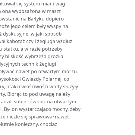
ałtował się system miar i wag
yła ona wyposażona w maszt
owstanie na Bałtyku dopiero
może jego celem były wyspy na
ż dyskusyjne, w jaki sposób
ł kabotaż czyli żegluga wzdłuż
 statku, a w razie potrzeby
ny bliskość wybrzeża groziła
ycyjnych technik żeglugi
 pływać nawet po otwartym morzu.
wysokości Gwiazdy Polarnej, co
, ptaki i właściwości wody służyły
rty. Biorąc to pod uwagę należy
 radzili sobie również na otwartym
i. Był on wystarczająco mocny, żeby
 że nieźle się sprawował nawet
lutnie konieczny, chociaż