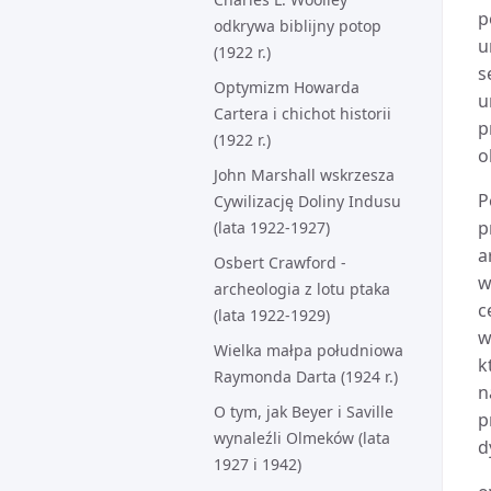
p
odkrywa biblijny potop
u
(1922 r.)
s
Optymizm Howarda
u
Cartera i chichot historii
p
(1922 r.)
o
John Marshall wskrzesza
P
Cywilizację Doliny Indusu
p
(lata 1922-1927)
a
Osbert Crawford -
w
archeologia z lotu ptaka
c
(lata 1922-1929)
w
Wielka małpa południowa
k
Raymonda Darta (1924 r.)
n
O tym, jak Beyer i Saville
p
wynaleźli Olmeków (lata
d
1927 i 1942)