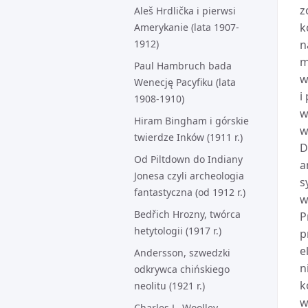
z
Aleš Hrdlička i pierwsi
k
Amerykanie (lata 1907-
1912)
n
m
Paul Hambruch bada
w
Wenecję Pacyfiku (lata
i
1908-1910)
w
Hiram Bingham i górskie
w
twierdze Inków (1911 r.)
D
Od Piltdown do Indiany
a
Jonesa czyli archeologia
s
fantastyczna (od 1912 r.)
w
Bedřich Hrozny, twórca
P
hetytologii (1917 r.)
p
e
Andersson, szwedzki
n
odkrywca chińskiego
k
neolitu (1921 r.)
w
Charles L. Woolley