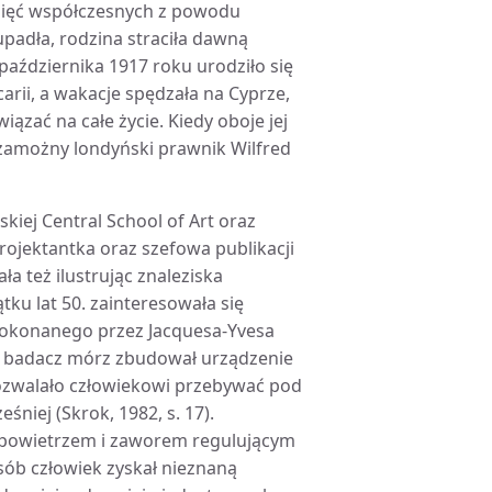
amięć współczesnych z powodu
padła, rodzina straciła dawną
 października 1917 roku urodziło się
carii, a wakacje spędzała na Cyprze,
zać na całe życie. Kiedy oboje jej
 zamożny londyński prawnik Wilfred
kiej Central School of Art oraz
rojektantka oraz szefowa publikacji
ła też ilustrując znaleziska
ku lat 50. zainteresowała się
dokonanego przez Jacquesa-Yvesa
ki badacz mórz zbudował urządzenie
pozwalało człowiekowi przebywać pod
śniej (Skrok, 1982, s. 17).
 powietrzem i zaworem regulującym
ób człowiek zyskał nieznaną