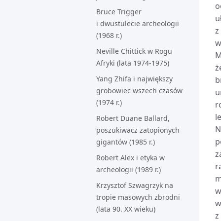
o
Bruce Trigger
u
i dwustulecie archeologii
z
(1968 r.)
w
Neville Chittick w Rogu
M
Afryki (lata 1974-1975)
ż
Yang Zhifa i największy
b
grobowiec wszech czasów
u
(1974 r.)
r
l
Robert Duane Ballard,
N
poszukiwacz zatopionych
p
gigantów (1985 r.)
z
Robert Alex i etyka w
r
archeologii (1989 r.)
m
Krzysztof Szwagrzyk na
w
tropie masowych zbrodni
w
(lata 90. XX wieku)
z