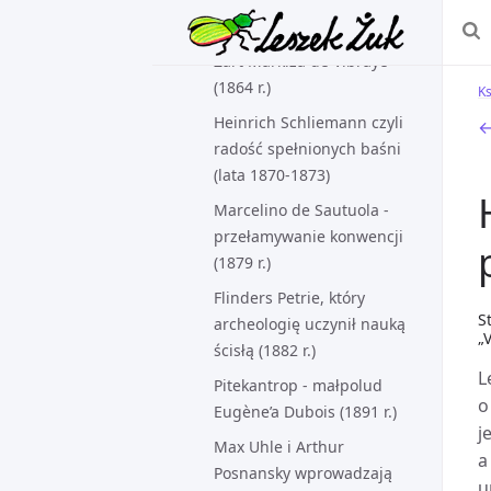
(lata 1860-1875)
Żart Markiza de Vibraye
(1864 r.)
Ks
Heinrich Schliemann czyli
←
radość spełnionych baśni
(lata 1870-1873)
Marcelino de Sautuola -
przełamywanie konwencji
(1879 r.)
Flinders Petrie, który
S
archeologię uczynił nauką
„
ścisłą (1882 r.)
L
Pitekantrop - małpolud
o
Eugène’a Dubois (1891 r.)
j
Max Uhle i Arthur
a
Posnansky wprowadzają
u