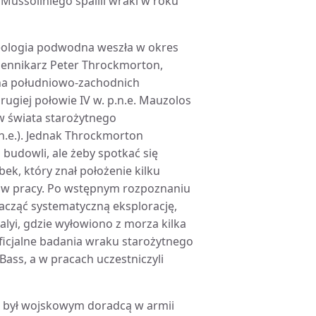
Mussoliniego spalili wraki w roku
heologia podwodna weszła w okres
ziennikarz Peter Throckmorton,
 na południowo-zachodnich
rugiej połowie IV w. p.n.e. Mauzolos
w świata starożytnego
.n.e.). Jednak Throckmorton
 budowli, ale żeby spotkać się
, który znał położenie kilku
 w pracy. Po wstępnym rozpoznaniu
acząć systematyczną eksplorację,
lyi, gdzie wyłowiono z morza kilka
oficjalne badania wraku starożytnego
ass, a w pracach uczestniczyli
ek był wojskowym doradcą w armii