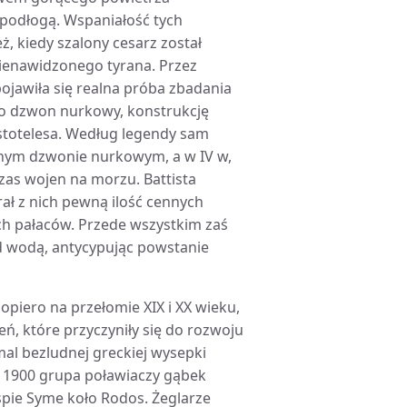
podłogą. Wspaniałość tych
ż, kiedy szalony cesarz został
ienawidzonego tyrana. Przez
pojawiła się realna próba zbadania
go dzwon nurkowy, konstrukcję
stotelesa. Według legendy sam
nym dzwonie nurkowym, a w IV w,
zas wojen na morzu. Battista
ał z nich pewną ilość cennych
h pałaców. Przede wszystkim zaś
 wodą, antycypując powstanie
dopiero na przełomie XIX i XX wieku,
ń, które przyczyniły się do rozwoju
mal bezludnej greckiej wysepki
ku 1900 grupa poławiaczy gąbek
pie Syme koło Rodos. Żeglarze