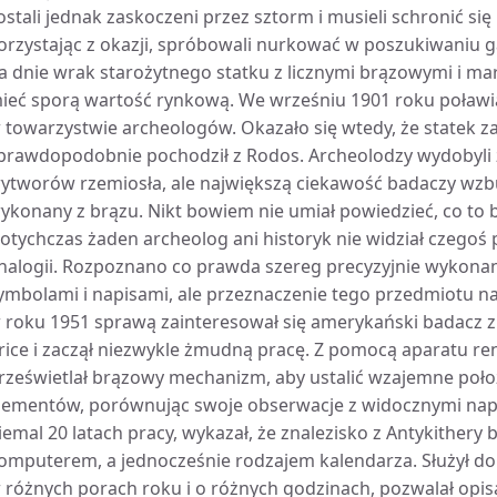
ostali jednak zaskoczeni przez sztorm i musieli schronić się 
orzystając z okazji, spróbowali nurkować w poszukiwaniu 
a dnie wrak starożytnego statku z licznymi brązowymi i 
ieć sporą wartość rynkową. We wrześniu 1901 roku poławia
 towarzystwie archeologów. Okazało się wtedy, że statek zat
 prawdopodobnie pochodził z Rodos. Archeolodzy wydobyli z
ytworów rzemiosła, ale największą ciekawość badaczy wzb
ykonany z brązu. Nikt bowiem nie umiał powiedzieć, co to b
otychczas żaden archeolog ani historyk nie widział czego
nalogii. Rozpoznano co prawda szereg precyzyjnie wykona
ymbolami i napisami, ale przeznaczenie tego przedmiotu n
 roku 1951 sprawą zainteresował się amerykański badacz z 
rice i zaczął niezwykle żmudną pracę. Z pomocą aparatu r
rześwietlał brązowy mechanizm, aby ustalić wzajemne położ
lementów, porównując swoje obserwacje z widocznymi napi
iemal 20 latach pracy, wykazał, że znalezisko z Antykithe
omputerem, a jednocześnie rodzajem kalendarza. Służył do
 różnych porach roku i o różnych godzinach, pozwalał opi