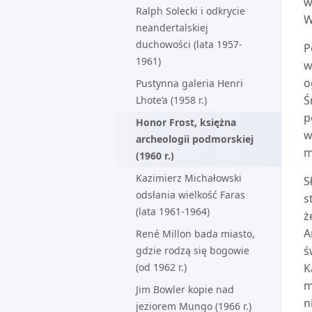
w
Ralph Solecki i odkrycie
W
neandertalskiej
duchowości (lata 1957-
P
1961)
w
o
Pustynna galeria Henri
Ś
Lhote’a (1958 r.)
p
Honor Frost, księżna
w
archeologii podmorskiej
m
(1960 r.)
Kazimierz Michałowski
S
odsłania wielkość Faras
s
(lata 1961-1964)
ż
A
René Millon bada miasto,
ś
gdzie rodzą się bogowie
(od 1962 r.)
K
m
Jim Bowler kopie nad
n
jeziorem Mungo (1966 r.)