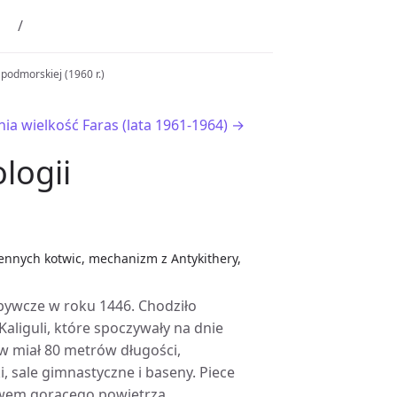
 podmorskiej (1960 r.)
ia wielkość Faras (lata 1961-1964) →
logii
iennych kotwic, mechanizm z Antykithery,
obywcze w roku 1446. Chodziło
liguli, które spoczywały na dnie
ów miał 80 metrów długości,
i, sale gimnastyczne i baseny. Piece
twem gorącego powietrza