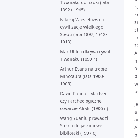
Tiwanaku do nauki (lata
r
1892 i 1945)
k
Nikołaj Wiesiełowski i
z
cywilizacje Wielkiego
s
Stepu (lata 1897, 1912-
i
1913)
z
Max Uhle odkrywa rywali
A
Tiwanaku (1899 r.)
n
o
Arthur Evans na tropie
p
Minotaura (lata 1900-
w
1905)
p
David Randall-MacIver
czyli archeologiczne
J
otwarcie Afryki (1906 r.)
a
Wang Yuanlu prowadzi
a
Steina do jaskiniowej
A
biblioteki (1907 r.)
p