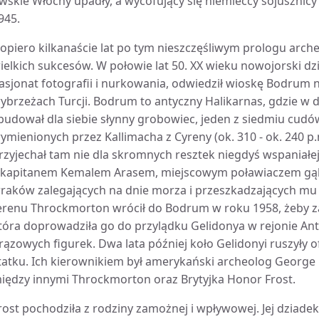
wskie Włochy upadły, a wycofujący się niemieccy sojusznicy 
945.
opiero kilkanaście lat po tym nieszczęśliwym prologu arc
ielkich sukcesów. W połowie lat 50. XX wieku nowojorski d
asjonat fotografii i nurkowania, odwiedził wioskę Bodrum
ybrzeżach Turcji. Bodrum to antyczny Halikarnas, gdzie w d
budował dla siebie słynny grobowiec, jeden z siedmiu cudó
ymienionych przez Kallimacha z Cyreny (ok. 310 - ok. 240 p
rzyjechał tam nie dla skromnych resztek niegdyś wspaniałej
 kapitanem Kemalem Arasem, miejscowym poławiaczem gąbek
raków zalegających na dnie morza i przeszkadzających mu
erenu Throckmorton wrócił do Bodrum w roku 1958, żeby z
tóra doprowadziła go do przylądku Gelidonya w rejonie Anta
rązowych figurek. Dwa lata później koło Gelidonyi ruszyły 
tatku. Ich kierownikiem był amerykański archeolog George B
iędzy innymi Throckmorton oraz Brytyjka Honor Frost.
rost pochodziła z rodziny zamożnej i wpływowej. Jej dziad