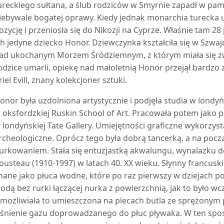
ureckiego sułtana, a ślub rodziców w Smyrnie zapadł w p
iebywale bogatej oprawy. Kiedy jednak monarchia turecka u
ozycję i przeniosła się do Nikozji na Cyprze. Właśnie tam 28
ch jedyne dziecko Honor. Dziewczynka kształciła się w Szwaj
ad ukochanym Morzem Śródziemnym, z którym miała się zwią
odzice umarli, opiekę nad małoletnią Honor przejął bardzo
riel Evill, znany kolekcjoner sztuki.
onor była uzdolniona artystycznie i podjęła studia w londyńs
 oksfordzkiej Ruskin School of Art. Pracowała potem jako p
 londyńskiej Tate Gallery. Umiejętności graficzne wykorzysta
rcheologiczne. Oprócz tego była dobrą tancerką, a na począt
urkowaniem. Stała się entuzjastką akwalungu, wynalazku 
ousteau (1910-1997) w latach 40. XX wieku. Słynny francus
nane jako płuca wodne, które po raz pierwszy w dziejach 
odą bez rurki łączącej nurka z powierzchnią, jak to było wcze
możliwiała to umieszczona na plecach butla ze sprężonym
iśnienie gazu doprowadzanego do płuc pływaka. W ten spos