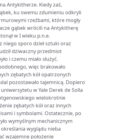
na Antykitherze. Kiedy zaś,
gąbek, ku swemu zdumieniu odkryli
marmurowymi rzeźbami, które mogły
cze gąbek wrócili na Antykitherę
onął w I wieku p.n.e.
 niego sporo dzieł sztuki oraz
udził dziwaczny przedmiot
yło i czemu miało służyć.
ś podobnego, więc brakowało
nych zębatych kół opatrzonych
adal pozostawało tajemnicą. Dopiero
uniwersytetu w Yale Derek de Solla
entgenowskiego wielokrotnie
enie zębatych kół oraz innych
sami i symbolami. Ostatecznie, po
ry było wymyślnym mechanicznym
 określania wyglądu nieba
sać wzajemne położenie