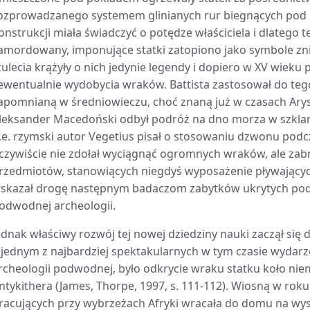
ozprowadzanego systemem glinianych rur biegnących pod 
onstrukcji miała świadczyć o potędze właściciela i dlatego te
amordowany, imponujące statki zatopiono jako symbole zn
tulecia krążyły o nich jedynie legendy i dopiero w XV wieku 
 ewentualnie wydobycia wraków. Battista zastosował do te
apomnianą w średniowieczu, choć znaną już w czasach Ary
leksander Macedoński odbył podróż na dno morza w szkla
.e. rzymski autor Vegetius pisał o stosowaniu dzwonu podc
czywiście nie zdołał wyciągnąć ogromnych wraków, ale zabr
rzedmiotów, stanowiących niegdyś wyposażenie pływającyc
skazał drogę następnym badaczom zabytków ukrytych pod
odwodnej archeologii.
ednak właściwy rozwój tej nowej dziedziny nauki zaczął się 
 jednym z najbardziej spektakularnych w tym czasie wydarze
rcheologii podwodnej, było odkrycie wraku statku koło nie
ntykithera (James, Thorpe, 1997, s. 111-112). Wiosną w ro
racujących przy wybrzeżach Afryki wracała do domu na wys