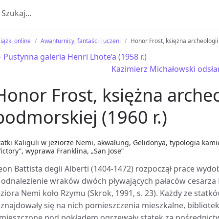
iążki online
Awanturnicy, fantaści i uczeni
Honor Frost, księżna archeologii
 Pustynna galeria Henri Lhote’a (1958 r.)
Kazimierz Michałowski odsłan
Honor Frost, księżna archeo
podmorskiej (1960 r.)
tatki Kaliguli w jeziorze Nemi, akwalung, Gelidonya, typologia kam
Victory”, wyprawa Franklina, „San Jose”
eon Battista degli Alberti (1404-1472) rozpoczął prace wyd
 odnalezienie wraków dwóch pływających pałaców cesarza Ka
eziora Nemi koło Rzymu (Skrok, 1991, s. 23). Każdy ze statk
 znajdowały się na nich pomieszczenia mieszkalne, bibliotek
mieszczone pod pokładem ogrzewały statek za pośrednic