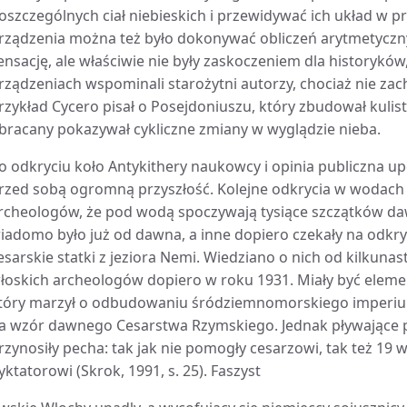
oszczególnych ciał niebieskich i przewidywać ich układ w p
rządzenia można też było dokonywać obliczeń arytmetycznyc
ensację, ale właściwie nie były zaskoczeniem dla historykó
rządzeniach wspominali starożytni autorzy, chociaż nie zac
rzykład Cycero pisał o Posejdoniuszu, który zbudował kulis
bracany pokazywał cykliczne zmiany w wyglądzie nieba.
o odkryciu koło Antykithery naukowcy i opinia publiczna up
rzed sobą ogromną przyszłość. Kolejne odkrycia w wodac
rcheologów, że pod wodą spoczywają tysiące szczątków dawn
iadomo było już od dawna, a inne dopiero czekały na odkryc
esarskie statki z jeziora Nemi. Wiedziano o nich od kilkunas
łoskich archeologów dopiero w roku 1931. Miały być elem
tóry marzył o odbudowaniu śródziemnomorskiego imperiu
a wzór dawnego Cesarstwa Rzymskiego. Jednak pływające pa
rzynosiły pecha: tak jak nie pomogły cesarzowi, tak też 19 w
yktatorowi (Skrok, 1991, s. 25). Faszyst