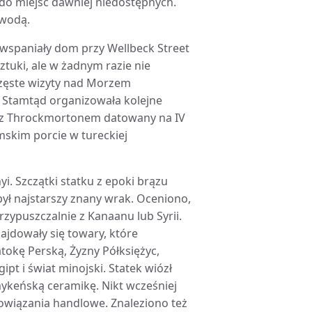
do miejsc dawniej niedostępnych.
 wodą.
o wspaniały dom przy Wellbeck Street
tuki, ale w żadnym razie nie
 częste wizyty nad Morzem
. Stamtąd organizowała kolejne
z z Throckmortonem datowany na IV
skim porcie w tureckiej
i. Szczątki statku z epoki brązu
był najstarszy znany wrak. Oceniono,
rzypuszczalnie z Kanaanu lub Syrii.
ajdowały się towary, które
tokę Perską, Żyzny Półksiężyc,
t i świat minojski. Statek wiózł
mykeńską ceramikę. Nikt wcześniej
powiązania handlowe. Znaleziono też