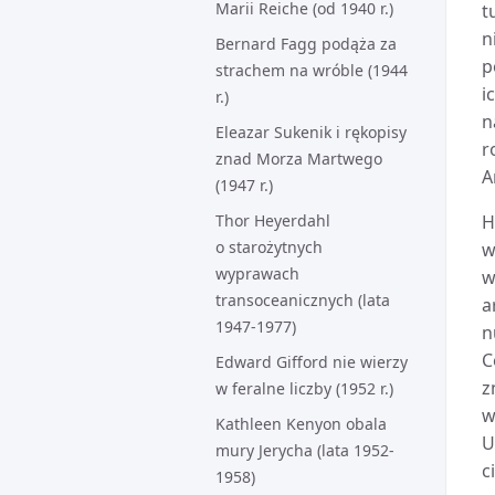
Marii Reiche (od 1940 r.)
t
n
Bernard Fagg podąża za
p
strachem na wróble (1944
i
r.)
n
Eleazar Sukenik i rękopisy
r
znad Morza Martwego
A
(1947 r.)
Thor Heyerdahl
H
o starożytnych
w
wyprawach
w
transoceanicznych (lata
a
1947-1977)
n
C
Edward Gifford nie wierzy
z
w feralne liczby (1952 r.)
w
Kathleen Kenyon obala
U
mury Jerycha (lata 1952-
c
1958)