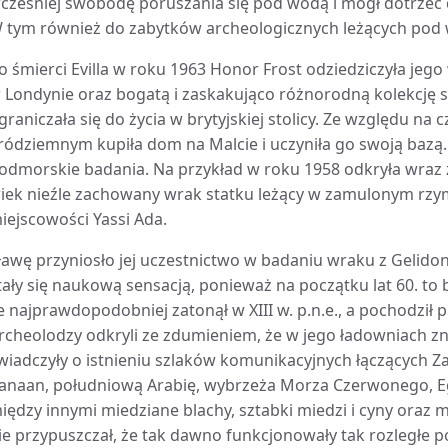
cześniej swobodę poruszania się pod wodą i mógł dotrzeć 
 tym również do zabytków archeologicznych leżących pod
o śmierci Evilla w roku 1963 Honor Frost odziedziczyła jeg
 Londynie oraz bogatą i zaskakująco różnorodną kolekcję sz
graniczała się do życia w brytyjskiej stolicy. Ze względu na
ródziemnym kupiła dom na Malcie i uczyniła go swoją bazą
odmorskie badania. Na przykład w roku 1958 odkryła wra
iek nieźle zachowany wrak statku leżący w zamulonym rzym
iejscowości Yassi Ada.
ławę przyniosło jej uczestnictwo w badaniu wraku z Gelidony
tały się naukową sensacją, ponieważ na początku lat 60. to 
e najprawdopodobniej zatonął w XIII w. p.n.e., a pochodził p
rcheolodzy odkryli ze zdumieniem, że w jego ładowniach zn
wiadczyły o istnieniu szlaków komunikacyjnych łączących Za
anaan, południową Arabię, wybrzeża Morza Czerwonego, Egip
iędzy innymi miedziane blachy, sztabki miedzi i cyny oraz 
ie przypuszczał, że tak dawno funkcjonowały tak rozległe 