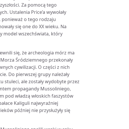
rzyszłości. Za pomocą tego
h. Ustalenia Price’a wywołały
w, ponieważ o tego rodzaju
howały się one do XX wieku. Na
ty model wszechświata, który
ewnili się, że archeologia mórz ma
h Morza Śródziemnego przekonały
ych cywilizacji. O części z nich
ie. Do pierwszej grupy należały
tu stuleci, ale zostały wydobyte przez
entem propagandy Mussoliniego,
m pod władzą włoskich faszystów
łace Kaliguli najwyraźniej
ieków później nie przysłużyły się