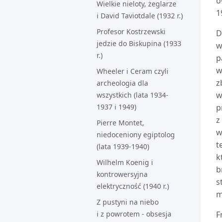
o
Wielkie nieloty, żeglarze
1
i David Taviotdale (1932 r.)
Profesor Kostrzewski
D
jedzie do Biskupina (1933
w
r.)
p
w
Wheeler i Ceram czyli
z
archeologia dla
w
wszystkich (lata 1934-
1937 i 1949)
p
z
Pierre Montet,
w
niedoceniony egiptolog
t
(lata 1939-1940)
k
Wilhelm Koenig i
b
kontrowersyjna
s
elektryczność (1940 r.)
m
Z pustyni na niebo
i z powrotem - obsesja
F