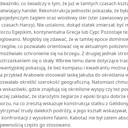
dważniki, co świadczy o tym, że już w tamtych czasach kszt
łatwiający handel. Rekonstrukcja jednostki pokazała, że b
 pojedynczym żaglem oraz wiosłowy ster (ster zawiasowy p
 czasach Hanzy). Nie ustalono, dokąd statek zmierzał; być 
orzu Egejskim, kontynentalna Grecja lub Cypr. Pozostaje te
eglowano. Mogłoby się zdawać, że w tamtej epoce dominowa
rzegów, co pozwalało orientować się w aktualnym położeniu
możliwiało schronienie się na brzegu. Z drugiej jednak stro
oztrzaskaniem się o skały. Wbrew temu dane dotyczące trad
ewantyjskiej pokazują, że bez kompasu i kwadrantu można
a przykład Arabowie stosowali laskę Jakuba do określania 
ozwalało określić szerokość geograficzną. Natomiast chmury
a wskazówki, gdzie znajdują się określone wyspy czy też po
aczej zakładać, że starożytni żeglarze z epoki brązu dobrze
orzu, na co zresztą wskazuje konstrukcja statku z Gelidony
ytrzymać trudy dalekich podróży, a jego kształt wskazywał,
 konfrontacji z wysokimi falami. Kabotaż nie był zatem abso
 pewnością często go stosowano.