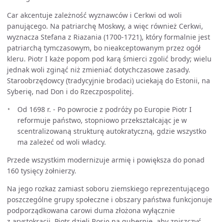
Car akcentuje zależność wyznawców i Cerkwi od woli
panującego. Na patriarchę Moskwy, a więc również Cerkwi,
wyznacza Stefana z Riazania (1700-1721), który formalnie jest
patriarchą tymczasowym, bo nieakceptowanym przez ogół
kleru. Piotr I każe popom pod karą śmierci zgolić brody; wielu
jednak woli zginąć niż zmieniać dotychczasowe zasady.
Staroobrzędowcy (tradycyjnie brodaci) uciekają do Estonii, na
Syberię, nad Don i do Rzeczpospolitej.
Od 1698 r. - Po powrocie z podróży po Europie Piotr I
reformuje państwo, stopniowo przekształcając je w
scentralizowaną strukturę autokratyczną, gdzie wszystko
ma zależeć od woli władcy.
Przede wszystkim modernizuje armię i powiększa do ponad
160 tysięcy żołnierzy.
Na jego rozkaz zamiast soboru ziemskiego reprezentującego
poszczególne grupy społeczne i obszary państwa funkcjonuje
podporządkowana carowi duma złożona wyłącznie
z arystokracji. Piotr dzieli Rosję na gubernie, aby zniszczyć