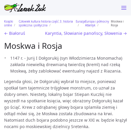
Książki
Człowiek kultura historia część 3: historia
Eurazja
Europa i północny
Moskwa i
online
społeczna i polityczna
Atlantyk
Rosja
← Białoruś
Karyntia, Słowianie panońscy, Słowenia →
Moskwa i Rosja
1147 r. - Jurij I Dołgorukij (syn Włodzimierza Monomacha)
zakłada niewielką drewnianą twierdzę (kreml) nad rzeką
Moskwą, żeby zablokować ewentualny najazd z Riazania.
Legenda głosi, że Dołgorukij wybrał to miejsce, ponieważ
spotkał tam tajemnicze trójgłowe monstrum, co uznał za
dobry omen. Niestety, lokalny bojar Stiepan Kuczkij nie
wyszedł na spotkanie księcia, więc obrażony Dołgorukij kazał
go ściąć. Krew z odrąbanej głowy bojara splamiła ziemię i
odtąd mówi się, że Moskwa została zbudowana na krwi.
Natomiast duch bojara podobno jeszcze w XXI w. będzie krążył
nocami po moskiewskiej dzielnicy Sretenka.