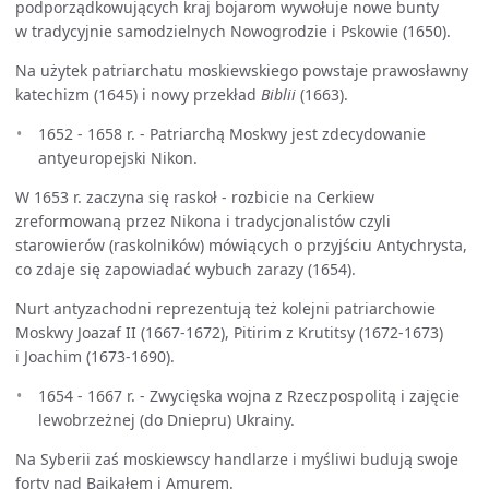
podporządkowujących kraj bojarom wywołuje nowe bunty
w tradycyjnie samodzielnych Nowogrodzie i Pskowie (1650).
Na użytek patriarchatu moskiewskiego powstaje prawosławny
katechizm (1645) i nowy przekład
Biblii
(1663).
1652 - 1658 r. - Patriarchą Moskwy jest zdecydowanie
antyeuropejski Nikon.
W 1653 r. zaczyna się raskoł - rozbicie na Cerkiew
zreformowaną przez Nikona i tradycjonalistów czyli
starowierów (raskolników) mówiących o przyjściu Antychrysta,
co zdaje się zapowiadać wybuch zarazy (1654).
Nurt antyzachodni reprezentują też kolejni patriarchowie
Moskwy Joazaf II (1667-1672), Pitirim z Krutitsy (1672-1673)
i Joachim (1673-1690).
1654 - 1667 r. - Zwycięska wojna z Rzeczpospolitą i zajęcie
lewobrzeżnej (do Dniepru) Ukrainy.
Na Syberii zaś moskiewscy handlarze i myśliwi budują swoje
forty nad Bajkałem i Amurem.