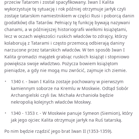
przeciw Tatarom i został spacyfikowany. Iwan I Kalita
wykorzystuje tę sytuację i rok później otrzymuje jarłyk czyli
zostaje tatarskim namiestnikiem w części Rusi i poborcą danin
(podatków) dla Tatarów. Pełniący tę funkcję bywają nazywani
chanami, a w późniejszej historiografii wielkimi książętami,
lecz w oczach większości ruskich władców to zdrajcy, którzy
kolaborują z Tatarami i często przemocą odbierają daniny
narzucone przez tatarskich władców. W ten sposób Iwan I
Kalita gromadzi majątek grabiąc ruskich książąt i stopniowo
powiększa swoje władztwo. Pożycza bowiem książętom
pieniądze, a gdy nie mogą mu zwrócić, zajmuje ich ziemie.
1340 r. - Iwan I Kalita zostaje pochowany w pierwszym
kamiennym soborze na Kremlu w Moskwie. Odtąd Sobór
Archangielski czyli św. Michała Archanioła będzie
nekropolią kolejnych władców Moskwy.
1340 - 1353 r. - W Moskwie panuje Symeon (Siemion), który
jak jego ojciec Kalita otrzymuje jarłyk na Ruś tatarską.
Po nim będzie rządzić jego brat Iwan II (1353-1359).