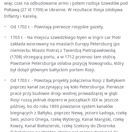
więc czas na odbudowanie armii i potem rozbija Szwedów pod
Połtawą (27 VI 1709) w Ukrainie. W rezultacie Rosja zdobywa
Inflanty i Karelię.
Od 1702 r. - Powstają pierwsze rosyjskie gazety.
1703 r. - Na miejscu szwedzkiego Nyen w Ingrii car Piotr
zakłada wzorowany na miastach Europy Petersburg (po
niemiecku Miasto Piotra) z Twierdzą Pietropawłowską
(1708) strzegącą portu, a w 1712 przenosi tam stolicę.
Powstanie Petersburga osłabia pozycję Nowogrodu, który
był dotąd głównym bałtyckim portem Rosji.
Od 1703 r. - Powstają projekty połączenia Rosji z Bałtykiem
poprzez kanał zaczynający się koło Petersburga. Pierwsze
prace przy budowie drogi wodnej prowadzącej w głąb
Rosji ruszą jednak dopiero w początkach XIX w. Jeszcze
później, bo do roku 1893 powstanie system kanałów
biegnących z Bałtyku, poprzez Newę, jezioro Ładoga, rzekę
Swir, jezioro Onega, rzekę Wytiergy, Kanał Maryjski, rzekę
Kowży, Kanał Biełozierski, rzekę Szeksny do Zbiornika