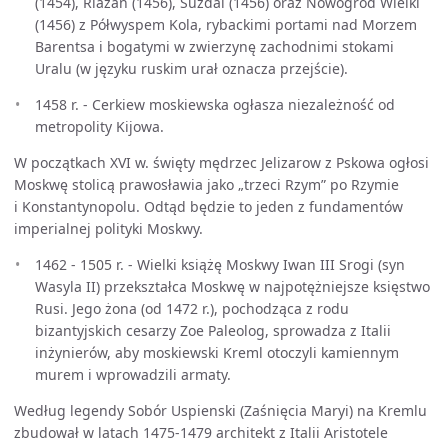
(1454), Riazań (1456), Suzdal (1456) oraz Nowogród Wielki
(1456) z Półwyspem Kola, rybackimi portami nad Morzem
Barentsa i bogatymi w zwierzynę zachodnimi stokami
Uralu (w języku ruskim urał oznacza przejście).
1458 r. - Cerkiew moskiewska ogłasza niezależność od
metropolity Kijowa.
W początkach XVI w. święty mędrzec Jelizarow z Pskowa ogłosi
Moskwę stolicą prawosławia jako „trzeci Rzym” po Rzymie
i Konstantynopolu. Odtąd będzie to jeden z fundamentów
imperialnej polityki Moskwy.
1462 - 1505 r. - Wielki książę Moskwy Iwan III Srogi (syn
Wasyla II) przekształca Moskwę w najpotężniejsze księstwo
Rusi. Jego żona (od 1472 r.), pochodząca z rodu
bizantyjskich cesarzy Zoe Paleolog, sprowadza z Italii
inżynierów, aby moskiewski Kreml otoczyli kamiennym
murem i wprowadzili armaty.
Według legendy Sobór Uspienski (Zaśnięcia Maryi) na Kremlu
zbudował w latach 1475-1479 architekt z Italii Aristotele