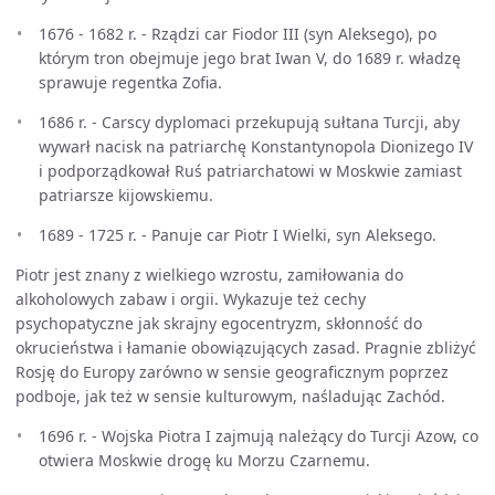
1676 - 1682 r. - Rządzi car Fiodor III (syn Aleksego), po
którym tron obejmuje jego brat Iwan V, do 1689 r. władzę
sprawuje regentka Zofia.
1686 r. - Carscy dyplomaci przekupują sułtana Turcji, aby
wywarł nacisk na patriarchę Konstantynopola Dionizego IV
i podporządkował Ruś patriarchatowi w Moskwie zamiast
patriarsze kijowskiemu.
1689 - 1725 r. - Panuje car Piotr I Wielki, syn Aleksego.
Piotr jest znany z wielkiego wzrostu, zamiłowania do
alkoholowych zabaw i orgii. Wykazuje też cechy
psychopatyczne jak skrajny egocentryzm, skłonność do
okrucieństwa i łamanie obowiązujących zasad. Pragnie zbliżyć
Rosję do Europy zarówno w sensie geograficznym poprzez
podboje, jak też w sensie kulturowym, naśladując Zachód.
1696 r. - Wojska Piotra I zajmują należący do Turcji Azow, co
otwiera Moskwie drogę ku Morzu Czarnemu.