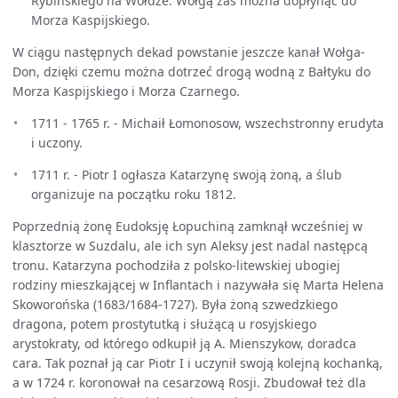
Rybińskiego na Wołdze. Wołgą zaś można dopłynąć do
Morza Kaspijskiego.
W ciągu następnych dekad powstanie jeszcze kanał Wołga-
Don, dzięki czemu można dotrzeć drogą wodną z Bałtyku do
Morza Kaspijskiego i Morza Czarnego.
1711 - 1765 r. - Michaił Łomonosow, wszechstronny erudyta
i uczony.
1711 r. - Piotr I ogłasza Katarzynę swoją żoną, a ślub
organizuje na początku roku 1812.
Poprzednią żonę Eudoksję Łopuchiną zamknął wcześniej w
klasztorze w Suzdalu, ale ich syn Aleksy jest nadal następcą
tronu. Katarzyna pochodziła z polsko-litewskiej ubogiej
rodziny mieszkającej w Inflantach i nazywała się Marta Helena
Skoworońska (1683/1684-1727). Była żoną szwedzkiego
dragona, potem prostytutką i służącą u rosyjskiego
arystokraty, od którego odkupił ją A. Mienszykow, doradca
cara. Tak poznał ją car Piotr I i uczynił swoją kolejną kochanką,
a w 1724 r. koronował na cesarzową Rosji. Zbudował też dla