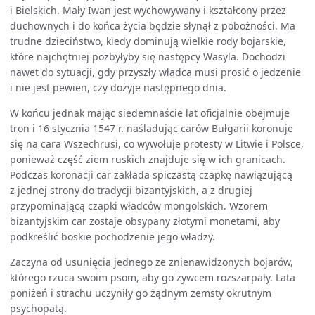
i Bielskich. Mały Iwan jest wychowywany i kształcony przez
duchownych i do końca życia będzie słynął z pobożności. Ma
trudne dzieciństwo, kiedy dominują wielkie rody bojarskie,
które najchętniej pozbyłyby się następcy Wasyla. Dochodzi
nawet do sytuacji, gdy przyszły władca musi prosić o jedzenie
i nie jest pewien, czy dożyje następnego dnia.
W końcu jednak mając siedemnaście lat oficjalnie obejmuje
tron i 16 stycznia 1547 r. naśladując carów Bułgarii koronuje
się na cara Wszechrusi, co wywołuje protesty w Litwie i Polsce,
ponieważ część ziem ruskich znajduje się w ich granicach.
Podczas koronacji car zakłada spiczastą czapkę nawiązującą
z jednej strony do tradycji bizantyjskich, a z drugiej
przypominającą czapki władców mongolskich. Wzorem
bizantyjskim car zostaje obsypany złotymi monetami, aby
podkreślić boskie pochodzenie jego władzy.
Zaczyna od usunięcia jednego ze znienawidzonych bojarów,
którego rzuca swoim psom, aby go żywcem rozszarpały. Lata
poniżeń i strachu uczyniły go żądnym zemsty okrutnym
psychopatą.