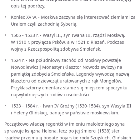
opis tej podróży.
Koniec XV w. - Moskwa zaczyna się interesować ziemiami za
Uralem czyli zachodnią Syberią.
1505 - 1533 r. - Wasyl III, syn Iwana III, rządzi Moskwą.
W 1510 r. przyłącza Psków, a w 1521 r. Riazań. Podczas
wojny z Rzeczpospolitą zdobywa Smoleńsk.
1524 r. - Na południowy zachód od Moskwy powstaje
Nowodiewiczij Monastyr (Klasztor Nowodziewiczy) na
pamiątkę zdobycia Smoleńska. Legendy wywodzą nazwę
klasztoru od dziewcząt uratowanych z rąk Mongołów.
Przyklasztorny cmentarz stanie się miejscem spoczynku
najwybitniejszych rodów i osobistości.
1533 - 1584 r. - Iwan IV Groźny (1530-1584), syn Wasyla III
i Heleny Glińskiej, panuje w państwie moskiewskim.
Początkowo władzę regentki w imieniu małoletniego syna
sprawuje księżna Helena, lecz po jej śmierci (1538) ster
rządów przejmują bogate bojarskie rody Szujskich, Glińskich