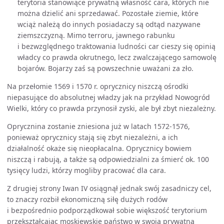
terytoria stanowiące prywatną własność cara, których nie
można dzielić ani sprzedawać. Pozostałe ziemie, które
wciąż należą do innych posiadaczy są odtąd nazywane
ziemszczyzną. Mimo terroru, jawnego rabunku
i bezwzględnego traktowania ludności car cieszy się opinią
władcy co prawda okrutnego, lecz zwalczającego samowolę
bojarów. Bojarzy zaś są powszechnie uważani za zło.
Na przełomie 1569 i 1570 r. oprycznicy niszczą ośrodki
niepasujące do absolutnej władzy jak na przykład Nowogród
Wielki, który co prawda przynosił zyski, ale był zbyt niezależny.
Oprycznina zostanie zniesiona już w latach 1572-1576,
ponieważ oprycznicy stają się zbyt niezależni, a ich
działalność okaże się nieopłacalna. Oprycznicy bowiem
niszczą i rabują, a także są odpowiedzialni za śmierć ok. 100
tysięcy ludzi, którzy mogliby pracować dla cara.
Z drugiej strony Iwan IV osiągnął jednak swój zasadniczy cel,
to znaczy rozbił ekonomiczną siłę dużych rodów
i bezpośrednio podporządkował sobie większość terytorium
przekształcając moskiewskie państwo w swoją prywatną