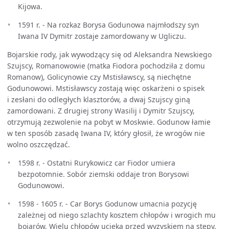
Kijowa.
1591 r. - Na rozkaz Borysa Godunowa najmłodszy syn
Iwana IV Dymitr zostaje zamordowany w Ugliczu.
Bojarskie rody, jak wywodzący się od Aleksandra Newskiego
Szujscy, Romanowowie (matka Fiodora pochodziła z domu
Romanow), Golicynowie czy Mstisławscy, są niechętne
Godunowowi. Mstisławscy zostają więc oskarżeni o spisek
i zesłani do odległych klasztorów, a dwaj Szujscy giną
zamordowani. Z drugiej strony Wasilij i Dymitr Szujscy,
otrzymują zezwolenie na pobyt w Moskwie. Godunow łamie
w ten sposób zasadę Iwana IV, który głosił, że wrogów nie
wolno oszczędzać.
1598 r. - Ostatni Rurykowicz car Fiodor umiera
bezpotomnie. Sobór ziemski oddaje tron Borysowi
Godunowowi.
1598 - 1605 r. - Car Borys Godunow umacnia pozycję
zależnej od niego szlachty kosztem chłopów i wrogich mu
bojarów. Wielu chłopów ucieka przed wyzyskiem na stepy,