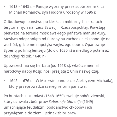
1613 - 1645 r. - Panuje wybrany przez sobór ziemski car
Michaił Romanow, syn Fiodora urodzony w 1596 r.
Odbudowuje państwo po klęskach militarnych i stratach
terytorialnych na rzecz Szwecji i Rzeczpospolitej. Powstają
pierwsze na terenie moskiewskiego państwa manufaktury.
Moskwa odepchnięta od Europy na zachodzie ekspanduje na
wschód, gdzie nie napotyka większego oporu. Opanowuje
Syberię po linię Jeniseju (do ok. 1630 r.) a niedługo potem aż
do Indygirki (ok. 1640 r.).
Upowszechnia się herbata (od 1618 r.), wkrótce niemal
narodowy napój Rosji; nosi przejętą z Chin nazwę czaj.
1645 - 1676 r. - W Moskwie panuje car Aleksy (syn Michaiła),
który przeprowadza szereg reform państwa.
Po buntach kilku miast (1648-1650) zwołuje sobór ziemski,
który uchwala zbiór praw
Sobornoje Ułożenije
(1649)
umacniające feudalizm, poddaństwo chłopów i ich
przywiązanie do ziemi. Jednak zbiór praw