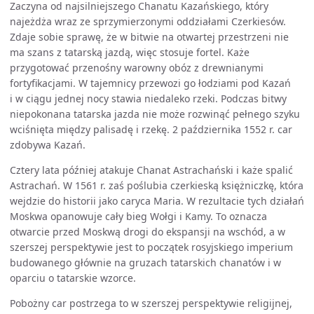
Zaczyna od najsilniejszego Chanatu Kazańskiego, który
najeżdża wraz ze sprzymierzonymi oddziałami Czerkiesów.
Zdaje sobie sprawę, że w bitwie na otwartej przestrzeni nie
ma szans z tatarską jazdą, więc stosuje fortel. Każe
przygotować przenośny warowny obóz z drewnianymi
fortyfikacjami. W tajemnicy przewozi go łodziami pod Kazań
i w ciągu jednej nocy stawia niedaleko rzeki. Podczas bitwy
niepokonana tatarska jazda nie może rozwinąć pełnego szyku
wciśnięta między palisadę i rzekę. 2 października 1552 r. car
zdobywa Kazań.
Cztery lata później atakuje Chanat Astrachański i każe spalić
Astrachań. W 1561 r. zaś poślubia czerkieską księżniczkę, która
wejdzie do historii jako caryca Maria. W rezultacie tych działań
Moskwa opanowuje cały bieg Wołgi i Kamy. To oznacza
otwarcie przed Moskwą drogi do ekspansji na wschód, a w
szerszej perspektywie jest to początek rosyjskiego imperium
budowanego głównie na gruzach tatarskich chanatów i w
oparciu o tatarskie wzorce.
Pobożny car postrzega to w szerszej perspektywie religijnej,