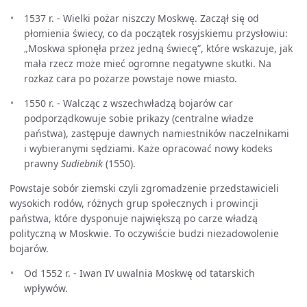
1537 r. - Wielki pożar niszczy Moskwę. Zaczął się od
płomienia świecy, co da początek rosyjskiemu przysłowiu:
„Moskwa spłonęła przez jedną świecę”, które wskazuje, jak
mała rzecz może mieć ogromne negatywne skutki. Na
rozkaz cara po pożarze powstaje nowe miasto.
1550 r. - Walcząc z wszechwładzą bojarów car
podporządkowuje sobie prikazy (centralne władze
państwa), zastępuje dawnych namiestników naczelnikami
i wybieranymi sędziami. Każe opracować nowy kodeks
prawny
Sudiebnik
(1550).
Powstaje sobór ziemski czyli zgromadzenie przedstawicieli
wysokich rodów, różnych grup społecznych i prowincji
państwa, które dysponuje największą po carze władzą
polityczną w Moskwie. To oczywiście budzi niezadowolenie
bojarów.
Od 1552 r. - Iwan IV uwalnia Moskwę od tatarskich
wpływów.