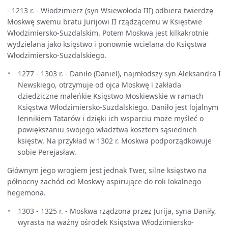
- 1213 r. - Włodzimierz (syn Wsiewołoda III) odbiera twierdzę
Moskwę swemu bratu Jurijowi II rządzącemu w Księstwie
Włodzimiersko-Suzdalskim. Potem Moskwa jest kilkakrotnie
wydzielana jako księstwo i ponownie wcielana do Księstwa
Włodzimiersko-Suzdalskiego.
1277 - 1303 r. - Daniło (Daniel), najmłodszy syn Aleksandra I
Newskiego, otrzymuje od ojca Moskwę i zakłada
dziedziczne maleńkie Księstwo Moskiewskie w ramach
Księstwa Włodzimiersko-Suzdalskiego. Daniło jest lojalnym
lennikiem Tatarów i dzięki ich wsparciu może myśleć o
powiększaniu swojego władztwa kosztem sąsiednich
księstw. Na przykład w 1302 r. Moskwa podporządkowuje
sobie Perejasław.
Głównym jego wrogiem jest jednak Twer, silne księstwo na
północny zachód od Moskwy aspirujące do roli lokalnego
hegemona.
1303 - 1325 r. - Moskwa rządzona przez Jurija, syna Daniły,
wyrasta na ważny ośrodek Księstwa Włodzimiersko-