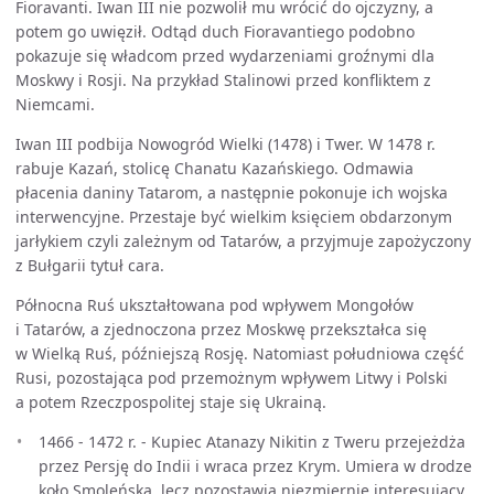
Fioravanti. Iwan III nie pozwolił mu wrócić do ojczyzny, a
potem go uwięził. Odtąd duch Fioravantiego podobno
pokazuje się władcom przed wydarzeniami groźnymi dla
Moskwy i Rosji. Na przykład Stalinowi przed konfliktem z
Niemcami.
Iwan III podbija Nowogród Wielki (1478) i Twer. W 1478 r.
rabuje Kazań, stolicę Chanatu Kazańskiego. Odmawia
płacenia daniny Tatarom, a następnie pokonuje ich wojska
interwencyjne. Przestaje być wielkim księciem obdarzonym
jarłykiem czyli zależnym od Tatarów, a przyjmuje zapożyczony
z Bułgarii tytuł cara.
Północna Ruś ukształtowana pod wpływem Mongołów
i Tatarów, a zjednoczona przez Moskwę przekształca się
w Wielką Ruś, późniejszą Rosję. Natomiast południowa część
Rusi, pozostająca pod przemożnym wpływem Litwy i Polski
a potem Rzeczpospolitej staje się Ukrainą.
1466 - 1472 r. - Kupiec Atanazy Nikitin z Tweru przejeżdża
przez Persję do Indii i wraca przez Krym. Umiera w drodze
koło Smoleńska, lecz pozostawia niezmiernie interesujący