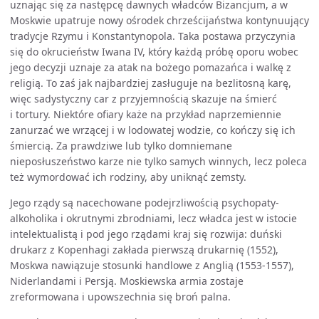
uznając się za następcę dawnych władców Bizancjum, a w
Moskwie upatruje nowy ośrodek chrześcijaństwa kontynuujący
tradycje Rzymu i Konstantynopola. Taka postawa przyczynia
się do okrucieństw Iwana IV, który każdą próbę oporu wobec
jego decyzji uznaje za atak na bożego pomazańca i walkę z
religią. To zaś jak najbardziej zasługuje na bezlitosną karę,
więc sadystyczny car z przyjemnością skazuje na śmierć
i tortury. Niektóre ofiary każe na przykład naprzemiennie
zanurzać we wrzącej i w lodowatej wodzie, co kończy się ich
śmiercią. Za prawdziwe lub tylko domniemane
nieposłuszeństwo karze nie tylko samych winnych, lecz poleca
też wymordować ich rodziny, aby uniknąć zemsty.
Jego rządy są nacechowane podejrzliwością psychopaty-
alkoholika i okrutnymi zbrodniami, lecz władca jest w istocie
intelektualistą i pod jego rządami kraj się rozwija: duński
drukarz z Kopenhagi zakłada pierwszą drukarnię (1552),
Moskwa nawiązuje stosunki handlowe z Anglią (1553-1557),
Niderlandami i Persją. Moskiewska armia zostaje
zreformowana i upowszechnia się broń palna.