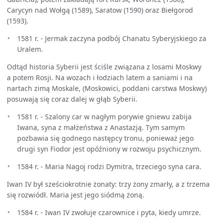
Carycyn nad Wołgą (1589), Saratow (1590) oraz Biełgorod
(1593).
1581 r. - Jermak zaczyna podbój Chanatu Syberyjskiego za
Uralem.
Odtąd historia Syberii jest ściśle związana z losami Moskwy
a potem Rosji. Na wozach i łodziach latem a saniami i na
nartach zimą Moskale, (Moskowici, poddani carstwa Moskwy)
posuwają się coraz dalej w głąb Syberii.
1581 r. - Szalony car w nagłym porywie gniewu zabija
Iwana, syna z małżeństwa z Anastazją. Tym samym
pozbawia się godnego następcy tronu, ponieważ jego
drugi syn Fiodor jest opóźniony w rozwoju psychicznym.
1584 r. - Maria Nagoj rodzi Dymitra, trzeciego syna cara.
Iwan IV był sześciokrotnie żonaty: trzy żony zmarły, a z trzema
się rozwiódł. Maria jest jego siódmą żoną.
1584 r. - Iwan IV zwołuje czarownice i pyta, kiedy umrze.