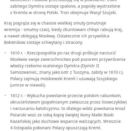
zabitego Dymitra zostaje spalone, a popioły wystrzelone
z Kremla w stronę Polski. Tron obejmuje Wasyl Szujski.
Kraj pogrąża się w chaosie wielkiej smuty (smutnoje
wremija - smutny czas), kiedy zbuntowani chłopi rabują kraj,
a nawet oblegają Moskwę. Ostatecznie ich przywódca
Bołotnikow zostaje schwytany i stracony.
1610 r. - Rzeczpospolita po raz drugi próbuje narzucić
Moskwie swoje zwierzchnictwo pod pozorem przywrócenia
władzy rzekomo ocalonego Dymitra (Dymitr II
Samozwaniec, znany jako Łotr z Tuszyna, zabity w 1610 r.).
Polacy zajmują moskiewski Kreml i usuwają Szujskiego
(umrze w niewoli).
1612 r. - Wybucha powstanie przeciw polskim rabunkom,
okrucieństwom (popełnianym zwłaszcza przez lisowczyków)
i narzucaniu katolicyzmu: to dlatego wódz powstania kniaź
Pożarski wozi ze sobą kopię świętej ikony Matki Boski
Kazańskiej jako duchowe wsparcie walczących. Wreszcie
4 listopada pokonani Polacy opuszczają Kreml.