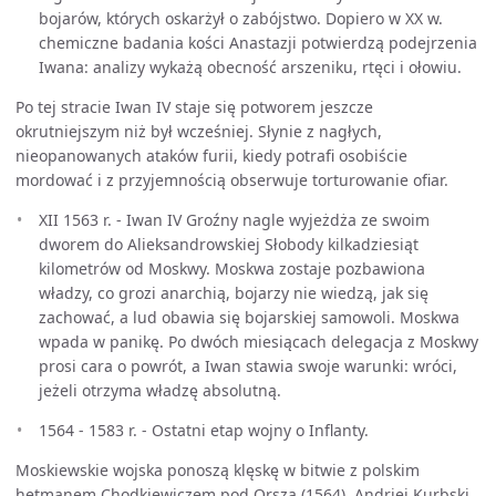
bojarów, których oskarżył o zabójstwo. Dopiero w XX w.
chemiczne badania kości Anastazji potwierdzą podejrzenia
Iwana: analizy wykażą obecność arszeniku, rtęci i ołowiu.
Po tej stracie Iwan IV staje się potworem jeszcze
okrutniejszym niż był wcześniej. Słynie z nagłych,
nieopanowanych ataków furii, kiedy potrafi osobiście
mordować i z przyjemnością obserwuje torturowanie ofiar.
XII 1563 r. - Iwan IV Groźny nagle wyjeżdża ze swoim
dworem do Alieksandrowskiej Słobody kilkadziesiąt
kilometrów od Moskwy. Moskwa zostaje pozbawiona
władzy, co grozi anarchią, bojarzy nie wiedzą, jak się
zachować, a lud obawia się bojarskiej samowoli. Moskwa
wpada w panikę. Po dwóch miesiącach delegacja z Moskwy
prosi cara o powrót, a Iwan stawia swoje warunki: wróci,
jeżeli otrzyma władzę absolutną.
1564 - 1583 r. - Ostatni etap wojny o Inflanty.
Moskiewskie wojska ponoszą klęskę w bitwie z polskim
hetmanem Chodkiewiczem pod Orszą (1564). Andriej Kurbski