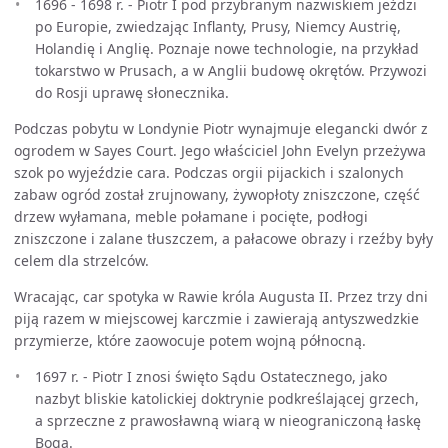
1696 - 1698 r. - Piotr I pod przybranym nazwiskiem jeździ
po Europie, zwiedzając Inflanty, Prusy, Niemcy Austrię,
Holandię i Anglię. Poznaje nowe technologie, na przykład
tokarstwo w Prusach, a w Anglii budowę okrętów. Przywozi
do Rosji uprawę słonecznika.
Podczas pobytu w Londynie Piotr wynajmuje elegancki dwór z
ogrodem w Sayes Court. Jego właściciel John Evelyn przeżywa
szok po wyjeździe cara. Podczas orgii pijackich i szalonych
zabaw ogród został zrujnowany, żywopłoty zniszczone, część
drzew wyłamana, meble połamane i pocięte, podłogi
zniszczone i zalane tłuszczem, a pałacowe obrazy i rzeźby były
celem dla strzelców.
Wracając, car spotyka w Rawie króla Augusta II. Przez trzy dni
piją razem w miejscowej karczmie i zawierają antyszwedzkie
przymierze, które zaowocuje potem wojną północną.
1697 r. - Piotr I znosi święto Sądu Ostatecznego, jako
nazbyt bliskie katolickiej doktrynie podkreślającej grzech,
a sprzeczne z prawosławną wiarą w nieograniczoną łaskę
Boga.