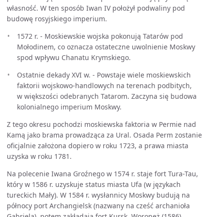
własność. W ten sposób Iwan IV położył podwaliny pod
budowę rosyjskiego imperium.
1572 r. - Moskiewskie wojska pokonują Tatarów pod
Mołodinem, co oznacza ostateczne uwolnienie Moskwy
spod wpływu Chanatu Krymskiego.
Ostatnie dekady XVI w. - Powstaje wiele moskiewskich
faktorii wojskowo-handlowych na terenach podbitych,
w większości odebranych Tatarom. Zaczyna się budowa
kolonialnego imperium Moskwy.
Z tego okresu pochodzi moskiewska faktoria w Permie nad
Kamą jako brama prowadząca za Ural. Osada Perm zostanie
oficjalnie założona dopiero w roku 1723, a prawa miasta
uzyska w roku 1781.
Na polecenie Iwana Groźnego w 1574 r. staje fort Tura-Tau,
który w 1586 r. uzyskuje status miasta Ufa (w językach
tureckich Mały). W 1584 r. wysłannicy Moskwy budują na
północy port Archangielsk (nazwany na cześć archanioła
Gabriela), potem zakładają fort Kursk, Woroneż (1586),