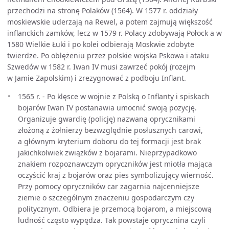
przechodzi na stronę Polaków (1564). W 1577 r. oddziały
moskiewskie uderzają na Rewel, a potem zajmują większość
inflanckich zamków, lecz w 1579 r. Polacy zdobywają Połock a w
1580 Wielkie Łuki i po kolei odbierają Moskwie zdobyte
twierdze. Po oblężeniu przez polskie wojska Pskowa i ataku
Szwedów w 1582 r. Iwan IV musi zawrzeć pokój (rozejm
w Jamie Zapolskim) i zrezygnować z podboju Inflant.
1565 r. - Po klęsce w wojnie z Polską o Inflanty i spiskach
bojarów Iwan IV postanawia umocnić swoją pozycję.
Organizuje gwardię (policję) nazwaną oprycznikami
złożoną z żołnierzy bezwzględnie posłusznych carowi,
a głównym kryterium doboru do tej formacji jest brak
jakichkolwiek związków z bojarami. Nieprzypadkowo
znakiem rozpoznawczym opryczników jest miotła mająca
oczyścić kraj z bojarów oraz pies symbolizujący wierność.
Przy pomocy opryczników car zagarnia najcenniejsze
ziemie o szczególnym znaczeniu gospodarczym czy
politycznym. Odbiera je przemocą bojarom, a miejscową
ludność często wypędza. Tak powstaje oprycznina czyli