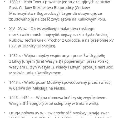
1380 r. - Koło Tweru powstaje jedno z religijnych centrów
Rusi, Cerkow Rożdiestwa Bogorodicy (Cerkiew
Macierzyństwa Bogurodzicy). Legenda utrzymuje, że
zbudowano ją na cześć zwycięstwa na Kulikowym Polu.
XIV - XV w. - Okres wielkiego malarstwa ruskiego:
moskiewski mnich i najwybitniejszy ruski artysta Andriej
Rublow, Teofan Grek, Prochor z Gorodca, a na przełomie XV
i XVI w. Dionizy (Dionisjus).
1432 r. - Wojna między wspieranym przez Świdrygiełłę
z Litwy Jurijem (brat Wasyla I) i popieranym przez Polskę
Wasylem II (syn Wasyla I). Polacy i Litwini próbują narzucić
Moskwie unię z katolicyzmem.
1443 r. - Wielki pożar Moskwy spowodowany przez świecę
w Cerkwi św. Mikołaja na Piasku.
1446 - 1454 r. - Wojna domowa kończy się zwycięstwem
Wasyla II Ślepego (został oślepiony w trakcie walk).
Druga połowa XV w. - Zwierzchność Moskwy uznają Twer