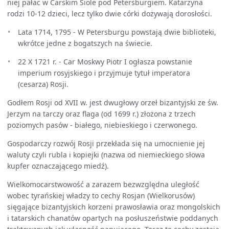
niej pałac w Carskim Siole pod Petersburgiem. Katarzyna
rodzi 10-12 dzieci, lecz tylko dwie córki dożywają dorosłości.
Lata 1714, 1795 - W Petersburgu powstają dwie biblioteki,
wkrótce jedne z bogatszych na świecie.
22 X 1721 r. - Car Moskwy Piotr I ogłasza powstanie
imperium rosyjskiego i przyjmuje tytuł imperatora
(cesarza) Rosji.
Godłem Rosji od XVII w. jest dwugłowy orzeł bizantyjski ze św.
Jerzym na tarczy oraz flaga (od 1699 r.) złożona z trzech
poziomych pasów - białego, niebieskiego i czerwonego.
Gospodarczy rozwój Rosji przekłada się na umocnienie jej
waluty czyli rubla i kopiejki (nazwa od niemieckiego słowa
kupfer oznaczającego miedź).
Wielkomocarstwowość a zarazem bezwzględna uległość
wobec tyrańskiej władzy to cechy Rosjan (Wielkorusów)
sięgające bizantyjskich korzeni prawosławia oraz mongolskich
i tatarskich chanatów opartych na posłuszeństwie poddanych