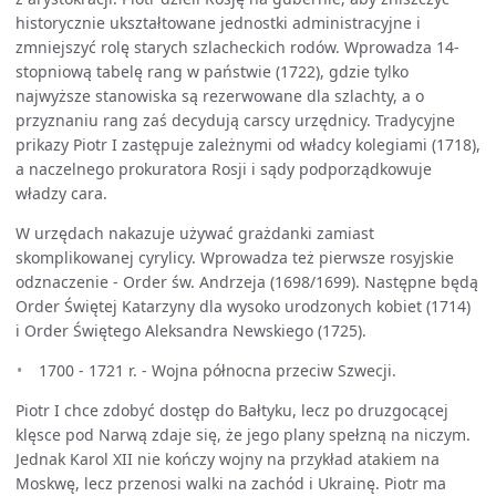
historycznie ukształtowane jednostki administracyjne i
zmniejszyć rolę starych szlacheckich rodów. Wprowadza 14-
stopniową tabelę rang w państwie (1722), gdzie tylko
najwyższe stanowiska są rezerwowane dla szlachty, a o
przyznaniu rang zaś decydują carscy urzędnicy. Tradycyjne
prikazy Piotr I zastępuje zależnymi od władcy kolegiami (1718),
a naczelnego prokuratora Rosji i sądy podporządkowuje
władzy cara.
W urzędach nakazuje używać grażdanki zamiast
skomplikowanej cyrylicy. Wprowadza też pierwsze rosyjskie
odznaczenie - Order św. Andrzeja (1698/1699). Następne będą
Order Świętej Katarzyny dla wysoko urodzonych kobiet (1714)
i Order Świętego Aleksandra Newskiego (1725).
1700 - 1721 r. - Wojna północna przeciw Szwecji.
Piotr I chce zdobyć dostęp do Bałtyku, lecz po druzgocącej
klęsce pod Narwą zdaje się, że jego plany spełzną na niczym.
Jednak Karol XII nie kończy wojny na przykład atakiem na
Moskwę, lecz przenosi walki na zachód i Ukrainę. Piotr ma