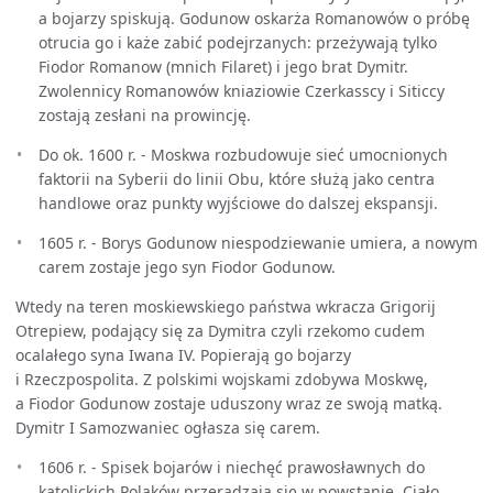
a bojarzy spiskują. Godunow oskarża Romanowów o próbę
otrucia go i każe zabić podejrzanych: przeżywają tylko
Fiodor Romanow (mnich Filaret) i jego brat Dymitr.
Zwolennicy Romanowów kniaziowie Czerkasscy i Siticcy
zostają zesłani na prowincję.
Do ok. 1600 r. - Moskwa rozbudowuje sieć umocnionych
faktorii na Syberii do linii Obu, które służą jako centra
handlowe oraz punkty wyjściowe do dalszej ekspansji.
1605 r. - Borys Godunow niespodziewanie umiera, a nowym
carem zostaje jego syn Fiodor Godunow.
Wtedy na teren moskiewskiego państwa wkracza Grigorij
Otrepiew, podający się za Dymitra czyli rzekomo cudem
ocalałego syna Iwana IV. Popierają go bojarzy
i Rzeczpospolita. Z polskimi wojskami zdobywa Moskwę,
a Fiodor Godunow zostaje uduszony wraz ze swoją matką.
Dymitr I Samozwaniec ogłasza się carem.
1606 r. - Spisek bojarów i niechęć prawosławnych do
katolickich Polaków przeradzają się w powstanie. Ciało