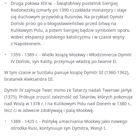
Druga połowa XIV w. - Świątobliwy pustelnik Siergiej
Rodoneżskij (zmarły po 1390 r.) zakłada monastyry i staje
się duchowym przywódcą Rusinów. Na przykład Dymitr
Doński prosi go o błogosławieństwo przed bitwą na
Kulikowym Polu, a potem Siergiej będzie symbolem oporu
wobec ekspansji polskiego katolicyzmu i w czasie wojny
z Napoleonem.
1359 - 1389 r. - Wielki książę Moskwy i Włodzimierza Dymitr
IV Doński, syn Kality, przejmuje władzę po Iwanie II.
W tym czasie w Suzdalu panuje książę Dymitr III (1360-1362),
bratanek Aleksandra III.
Dymitr IV zajmuje Twer, mimo że Tatarzy nadali Twerowi jarłyk
(1375). Próbuje zrzucić zależność od Tatarów, których pokonuje
nad Wożą w 1378 r. i na Kulikowym Polu nad Donem w 1380 r.,
lecz ci w odwecie zdobywają i palą Moskwę.
1389 - 1425 r. - Politykę umacniania Moskwy jako nowego
ośrodka Rusi, kontynuuje syn Dymitra, Wasyl I.