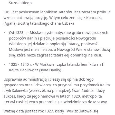
Suzdalskiego.
Jurij jest posłusznym lennikiem Tatarów, lecz zarazem próbuje
wzmacniać swoją pozycję. W tym celu żeni się z Konczaką
(Agafią) siostrą tatarskiego chana Uzbeka.
Od 1323 r. - Moskwa systematycznie grabi nowogrodzkich
poborców danin i plądruje posiadłości Nowogrodu
Wielkiego. Jej działania popierają Tatarzy, ponieważ
Moskwa jest mała i słaba, a Nowogród Wielki stanowi dużą
siłę, która może zagrażać tatarskiej dominacji na Rusi.
1325 - 1340 r. - W Moskwie rządzi tatarski lennik Iwan I
Kalita Daniłowicz (syna Daniły).
Usprawnia administrację i cieszy się opinią dobrego
gospodarza oraz lichwiarza, co przynosi mu przydomek Kalita
czyli Sakiewka (woreczek na pieniądze). Iwan I odnosi duży
sukces, kiedy za jego namową w latach 1320. metropolita
Cerkwi ruskiej Petro przenosi się z Włodzimierza do Moskwy.
Ważną datą jest też rok 1327, kiedy Twer zbuntował się