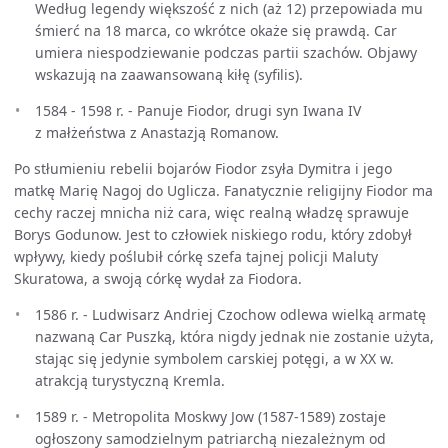
Według legendy większość z nich (aż 12) przepowiada mu
śmierć na 18 marca, co wkrótce okaże się prawdą. Car
umiera niespodziewanie podczas partii szachów. Objawy
wskazują na zaawansowaną kiłę (syfilis).
1584 - 1598 r. - Panuje Fiodor, drugi syn Iwana IV
z małżeństwa z Anastazją Romanow.
Po stłumieniu rebelii bojarów Fiodor zsyła Dymitra i jego
matkę Marię Nagoj do Uglicza. Fanatycznie religijny Fiodor ma
cechy raczej mnicha niż cara, więc realną władzę sprawuje
Borys Godunow. Jest to człowiek niskiego rodu, który zdobył
wpływy, kiedy poślubił córkę szefa tajnej policji Maluty
Skuratowa, a swoją córkę wydał za Fiodora.
1586 r. - Ludwisarz Andriej Czochow odlewa wielką armatę
nazwaną Car Puszką, która nigdy jednak nie zostanie użyta,
stając się jedynie symbolem carskiej potęgi, a w XX w.
atrakcją turystyczną Kremla.
1589 r. - Metropolita Moskwy Jow (1587-1589) zostaje
ogłoszony samodzielnym patriarchą niezależnym od