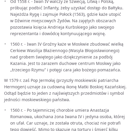
Od 1558 r. - Iwan IV walczy ze Szwecją, Litwą i Polską,
próbując podbić Inflanty, żeby uzyskać dostęp do Bałtyku.
Najeżdża Rygę i zajmuje Połock (1563), gdzie każe utopić
w Dźwinie miejscowych Żydów. Na zajętych obszarach
pozostawia księcia Andrieja Kurbskiego jako swojego
reprezentanta i dowódcę kontynuującego wojnę.
1560 r. - Iwan IV Groźny każe w Moskwie zbudować wielką
Cerkiew Wasilija Błażiennogo (Wasyla Błogosławionego)
nad grobem świętego jako dziękczynienie za podbój
Kazania. Jest to zarazem duchowe centrum Moskwy jako
„trzeciego Rzymu” i potęgi cara jako bożego pomazańca.
W 1579 r. zaś Pop Jermołaj (przyszły moskiewski patriarcha
Hermogen) uznaje za cudowną ikonę Matki Boskiej Kazańskiej.
Odtąd będzie to jeden z najświętszych przedmiotów i symbol
jedności moskiewskiego państwa.
1560 r. - Po tajemniczej chorobie umiera Anastazja
Romanowa, ukochana żona Iwana IV i jedyna osoba, której
on ufał. Car uznaje, że została otruta, chociaż nie potrafi
tego dowieść. Mimo to skazuje na tortury i śmierć kilku