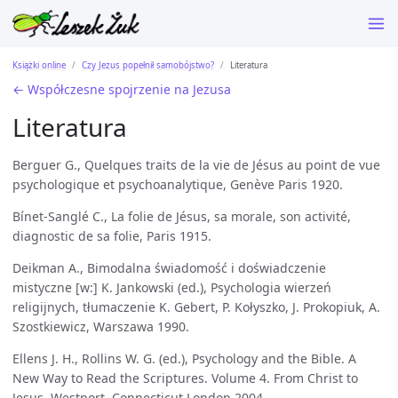
Książki online
Czy Jezus popełnił samobójstwo?
Literatura
← Współczesne spojrzenie na Jezusa
Literatura
Berguer G., Quelques traits de la vie de Jésus au point de vue
psychologique et psychoanalytique, Genève Paris 1920.
Bínet-Sanglé C., La folie de Jésus, sa morale, son activité,
diagnostic de sa folie, Paris 1915.
Deikman A., Bimodalna świadomość i doświadczenie
mistyczne [w:] K. Jankowski (ed.), Psychologia wierzeń
religijnych, tłumaczenie K. Gebert, P. Kołyszko, J. Prokopiuk, A.
Szostkiewicz, Warszawa 1990.
Ellens J. H., Rollins W. G. (ed.), Psychology and the Bible. A
New Way to Read the Scriptures. Volume 4. From Christ to
Jesus. Westport, Connecticut London 2004.