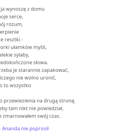
 ja wynoszę z domu
oje serce,
ój rozum,
ierpienie
 te resztki -
orki ułamków myśli,
alekie sylaby,
iedokończone słowa.
rzeba je starannie zapakować,
iczego nie wolno uronić,
o to wszystko
a
o przewiezienia na drugą stronę.
eby tam nikt nie powiedział,
e zmarnowałem swój czas.
 Ananda nie poprosił