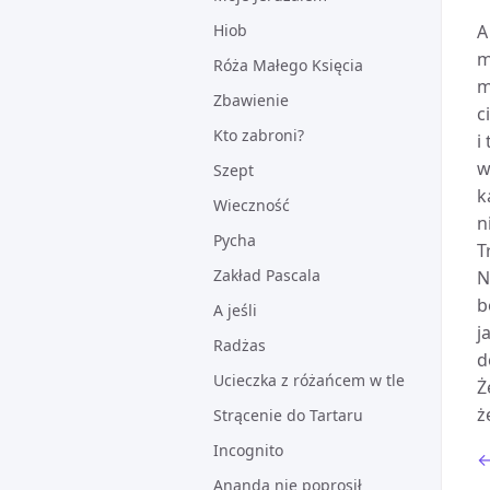
Hiob
A
m
Róża Małego Księcia
m
Zbawienie
c
Kto zabroni?
i
w
Szept
k
Wieczność
n
Pycha
T
Zakład Pascala
N
b
A jeśli
j
Radżas
d
Ucieczka z różańcem w tle
Ż
ż
Strącenie do Tartaru
Incognito
←
Ananda nie poprosił