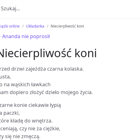
iążki online
Układanka
Niecierpliwość koni
 Ananda nie poprosił
Niecierpliwość koni
rzed drzwi zajeżdża czarna kolaska.
usta,
o na wąskich ławkach
am dopiero złożyć dzieło mojego życia.
zarne konie ciekawie łypią
a paczki,
tóre kładę do wnętrza.
ceniają, czy nie za ciężkie,
zy się nie zmęczą.