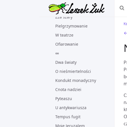
Strażnik lampy
Zza szafy
Ks
Pielgrzymowanie
←
W teatrze
Ofiarowanie
∞
P
Dwa światy
P
O nieśmiertelności
b
Kondukt monadyczny
m
Cnota nadziei
C
Pyteaszu
n
U antykwariusza
k
O
Tempus fugit
c
Moje Jeruzalem