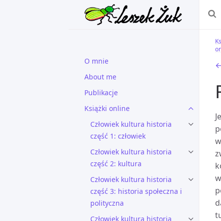
Ks
on
O mnie
←
About me
Publikacje
Książki online
J
Człowiek kultura historia
p
część 1: człowiek
w
Człowiek kultura historia
z
część 2: kultura
k
w
Człowiek kultura historia
p
część 3: historia społeczna i
d
polityczna
t
Człowiek kultura historia