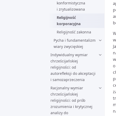
konformistyczna
a
i zrytualizowana
p
a
Religijność
b
korporacyjna
Religijność zakonna
W
w
Pycha i fundamentalizm
J
wiary zwycięskiej
n
Indywidualny wymiar
w
chrześcijańskiej
o
religijności: od
c
autorefleksji do akceptacji
p
i samozaprzeczenia
c
Racjonalny wymiar
z
chrześcijańskiej
t
religijności: od prób
m
zrozumienia i krytycznej
n
analizy do