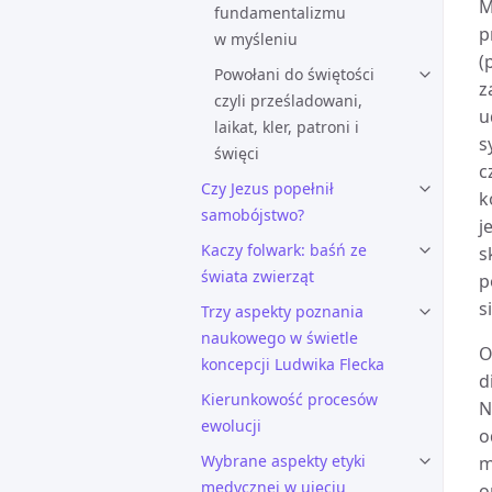
M
fundamentalizmu
p
w myśleniu
(
Powołani do świętości
z
czyli prześladowani,
u
laikat, kler, patroni i
s
święci
c
Czy Jezus popełnił
k
samobójstwo?
j
Kaczy folwark: baśń ze
s
świata zwierząt
p
s
Trzy aspekty poznania
naukowego w świetle
O
koncepcji Ludwika Flecka
d
Kierunkowość procesów
N
ewolucji
o
Wybrane aspekty etyki
m
medycznej w ujęciu
o