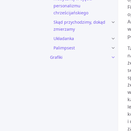
personalizmu
F
chrześcijańskiego
o
A
Skąd przychodzimy, dokąd
w
zmierzamy
p
Układanka
Palimpsest
T
n
Grafiki
ż
s
s
ż
w
k
l
k
i
z