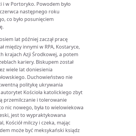
ti i w Portoryko. Powodem było
27 czerwca następnego roku
o, co było posunięciem
ę.
osiem lat później zaczął pracę
ał między innymi w RPA, Kostaryce,
nych krajach Azji Środkowej, a potem
czeblach kariery. Biskupem został
z wiele lat doniesienia
sołowskiego. Duchowieństwo nie
ekwentną politykę ukrywania
autorytet Kościoła katolickiego zbyt
ą przemilczanie i tolerowanie
to nic nowego, była to wielowiekowa
aleski, jest to wypraktykowana
 Kościół milczy i czeka, mając
ładem może być meksykański ksiądz