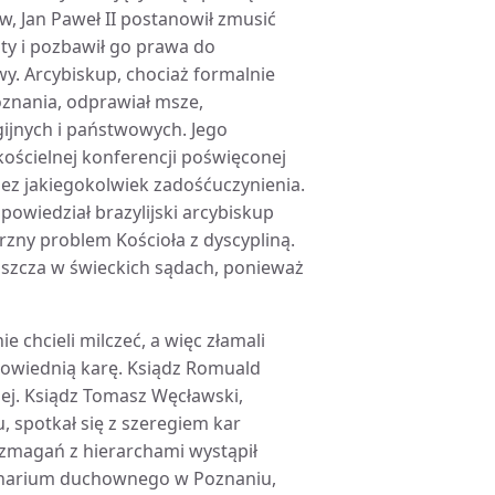
ów, Jan Paweł II postanowił zmusić
ty i pozbawił go prawa do
y. Arcybiskup, chociaż formalnie
znania, odprawiał msze,
gijnych i państwowych. Jego
kościelnej konferencji poświęconej
bez jakiegokolwiek zadośćuczynienia.
powiedział brazylijski arcybiskup
rzny problem Kościoła z dyscypliną.
aszcza w świeckich sądach, ponieważ
 chcieli milczeć, a więc złamali
powiednią karę. Ksiądz Romuald
iej. Ksiądz Tomasz Węcławski,
 spotkał się z szeregiem kar
 zmagań z hierarchami wystąpił
eminarium duchownego w Poznaniu,