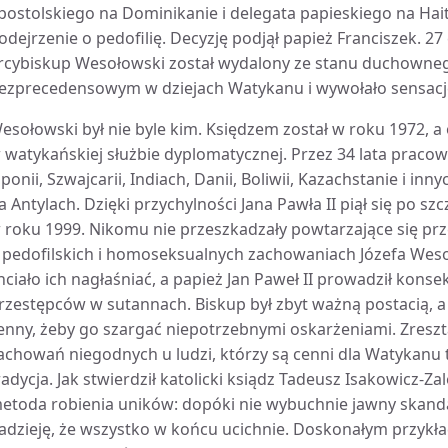
postolskiego na Dominikanie i delegata papieskiego na Hai
odejrzenie o pedofilię. Decyzję podjął papież Franciszek. 
rcybiskup Wesołowski został wydalony ze stanu duchowneg
ezprecedensowym w dziejach Watykanu i wywołało sensacj
esołowski był nie byle kim. Księdzem został w roku 1972, a 
 watykańskiej służbie dyplomatycznej. Przez 34 lata pracow
aponii, Szwajcarii, Indiach, Danii, Boliwii, Kazachstanie i in
a Antylach. Dzięki przychylności Jana Pawła II piął się po sz
 roku 1999. Nikomu nie przeszkadzały powtarzające się prze
 pedofilskich i homoseksualnych zachowaniach Józefa We
hciało ich nagłaśniać, a papież Jan Paweł II prowadził kons
rzestępców w sutannach. Biskup był zbyt ważną postacią, a 
enny, żeby go szargać niepotrzebnymi oskarżeniami. Zreszt
achowań niegodnych u ludzi, którzy są cenni dla Watykanu 
radycja. Jak stwierdził katolicki ksiądz Tadeusz Isakowicz-Z
etoda robienia uników: dopóki nie wybuchnie jawny skandal,
adzieję, że wszystko w końcu ucichnie. Doskonałym przyk