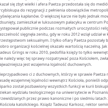
kazał się zbyt wielki i afera Paetza przedostała się do medi
rcybiskupa do rezygnacji z pełnienia obowiązków metropoli
yświęcania kapłanów. O większej karze nie było jednak mow
dsunięty, zamieszkał w luksusowym pałacyku w centrum Po
ystępował publicznie podczas rozmaitych uroczystości reli
ezczelność sięgnęła zenitu, gdy w roku 2012 wziął udział w 
rzestępstwom seksualnym. I tylko ofiary Paetza pozostały 
obro organizacji kościelnej okazało wartością naczelną. Jak 
adeus Grings w roku 2010, pedofilia księży to tylko wewnęt
ie należy więc tej sprawy rozpatrywać poza Kościołem, zwł
ajważniejsza jest wzajemna lojalność duchownych.
ieprzypadkowo ci z duchownych, którzy w sprawie Paetza nie
asadę wzajemnej lojalności wewnątrz Kościoła, ponieśli od
iparko został pozbawiony wszystkich funkcji w kurii biskup
ziekan wydziału teologicznego na uniwersytecie w Poznaniu,
rzewidzianych przez prawo kanoniczne i po siedmiu latach
 Kościoła katolickiego. Ksiądz Tadeusz Karkosz, rektor s