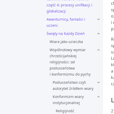
c
część 4: procesy unifikacji i
s
globalizacji
o
Awanturnicy, fantaści i
i
uczeni
p
Święty na Każdy Dzień
R
Wiara jako ucieczka
s
Wspólnotowy wymiar
u
chrześcijańskiej
L
religijności: od
k
posłuszeństwa
a
i konformizmu do pychy
k
Posłuszeństwo czyli
c
autorytet źródłem wiary
Konformizm wiary
L
instytucjonalnej
2
Religijność