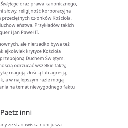
 Świętego
oraz prawa kanonicznego,
i słowy, religijność korporacyjna
 przeciętnych członków Kościoła,
o duchowieństwa. Przykładów takich
uer i Jan Paweł II.
chownych, ale nierzadko bywa też
kiejkolwiek krytyce Kościoła
 i przepojoną Duchem Świętym.
ością odrzucać wszelkie fakty,
kę reagują złością lub agresją,
ek, a w najlepszym razie mogą
ania na temat niewygodnego faktu
Paetz inni
łany ze stanowiska nuncjusza