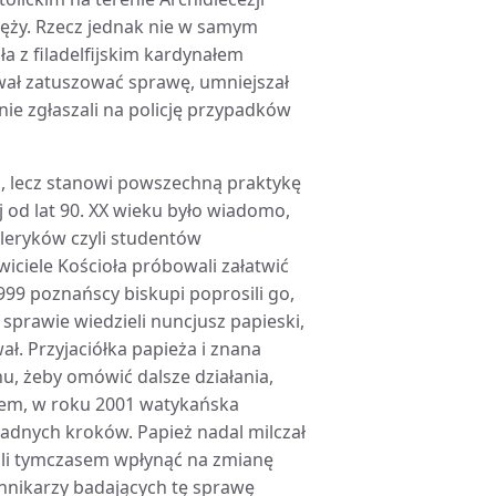
księży. Rzecz jednak nie w samym
ła z filadelfijskim kardynałem
wał zatuszować sprawę, umniejszał
nie zgłaszali na policję przypadków
kiej, lecz stanowi powszechną praktykę
j od lat 90. XX wieku było wiadomo,
kleryków czyli studentów
iciele Kościoła próbowali załatwić
99 poznańscy biskupi poprosili go,
sprawie wiedzieli nuncjusz papieski,
ał. Przyjaciółka papieża i znana
u, żeby omówić dalsze działania,
szem, w roku 2001 watykańska
adnych kroków. Papież nadal milczał
wali tymczasem wpłynąć na zmianę
nnikarzy badających tę sprawę