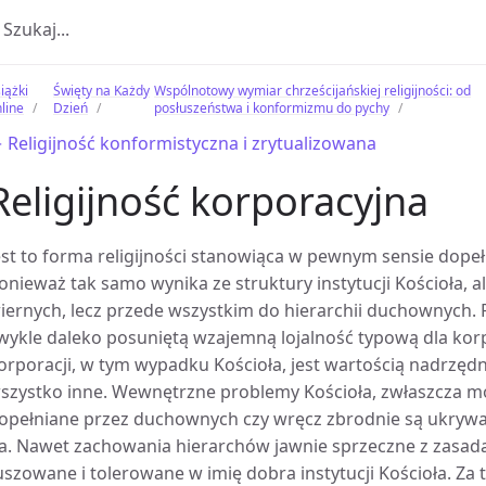
iążki
Święty na Każdy
Wspólnotowy wymiar chrześcijańskiej religijności: od
line
Dzień
posłuszeństwa i konformizmu do pychy
 Religijność konformistyczna i zrytualizowana
Religijność korporacyjna
est to forma religijności stanowiąca w pewnym sensie dopełn
onieważ tak samo wynika ze struktury instytucji Kościoła, a
iernych, lecz przede wszystkim do hierarchii duchownych. 
wykle daleko posuniętą wzajemną lojalność typową dla korp
orporacji, w tym wypadku Kościoła, jest wartością nadrzę
szystko inne. Wewnętrzne problemy Kościoła, zwłaszcza m
opełniane przez duchownych czy wręcz zbrodnie są ukrywan
a. Nawet zachowania hierarchów jawnie sprzeczne z zasadami
uszowane i tolerowane w imię dobra instytucji Kościoła. Za