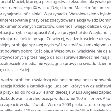
arcial Maciel, którego przestępstwa seksualne ukrywało pi
rzestrzeni całego XX wieku. Dzięki temu Maciel mógł umrz
przynajmniej oficjalnie). W przypadku Wesołowskiego było
ainteresowanie prasy oraz zdecydowana akcja władz Domini
dokumentowanych zarzutów, uniemożliwiając dalsze ukrywa
ytuacji arcybiskup opuścił Antyle i przyjechał do Watykanu, 
zekając na kościelny sąd. Co więcej, władze kościelne ukrywa
olejny próbując sprawę wyciszyć i załatwić w zamkniętym 
est bowiem dobro Kościoła, a Wesołowski właściwie nie dzia
krzywdzonych przez niego dzieci i sprawiedliwość nie mają
ozakościelne media nie wyciągną sprawy na światło dzienne. 
ię coraz częściej.
 wadze problemu świadczą wielomilionowe odszkodowania
iecezje Kościoła katolickiego ludziom, których w dzieciństw
a przykład do roku 2014 archidiecezja w Los Angeles zapła
dszkodowań, a archidiecezja w Bostonie 100 milionów. A to 
a zapłacić w skali świata. W roku 2003 prokurator okręgow
publikowała 423-stronicowy raport o pedofilii w Kościele kat