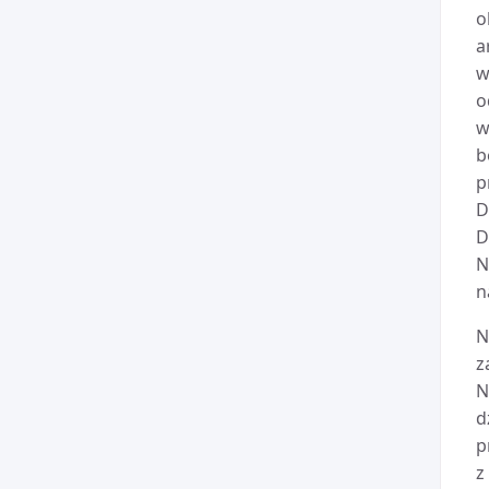
o
a
w
o
w
b
p
D
D
N
n
N
z
N
d
p
z