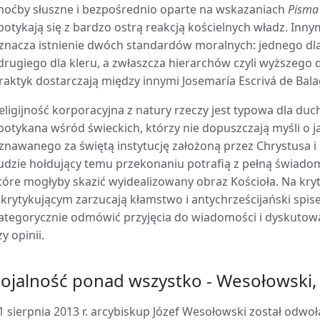
hoćby słuszne i bezpośrednio oparte na wskazaniach
Pisma
potykają się z bardzo ostrą reakcją kościelnych władz. Innym
znacza istnienie dwóch standardów moralnych: jednego dla
 drugiego dla kleru, a zwłaszcza hierarchów czyli wyższeg
raktyk dostarczają między innymi Josemaría Escrivá de Balag
eligijność korporacyjna z natury rzeczy jest typowa dla du
potykana wśród świeckich, którzy nie dopuszczają myśli o ja
znawanego za świętą instytucję założoną przez Chrystusa
udzie hołdujący temu przekonaniu potrafią z pełną świadom
tóre mogłyby skazić wyidealizowany obraz Kościoła. Na kryty
 krytykującym zarzucają kłamstwo i antychrześcijański spis
ategorycznie odmówić przyjęcia do wiadomości i dyskutow
zy opinii.
ojalność ponad wszystko - Wesołowski, 
1 sierpnia 2013 r. arcybiskup Józef Wesołowski został odwo