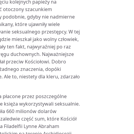
ęciu kolejnych papieży na
eć otoczony szacunkiem
by podobnie, gdyby nie nadmierne
kany, które ujawniły wiele
nie seksualnego przestępcy. W tej
gdzie mieszkał jako wolny człowiek,
ły ten fakt, najwyraźniej po raz
kręgu duchownych. Najważniejsze
łał przeciw Kościołowi. Dobro
 żadnego znaczenia, dopóki
Ale to, niestety dla kleru, zdarzało
 płacone przez poszczególne
ie księża wykorzystywali seksualnie.
ciła 660 milionów dolarów
zaledwie część sum, które Kościół
a Filadelfii Lynne Abraham
olickim na terenie Archidiecezji