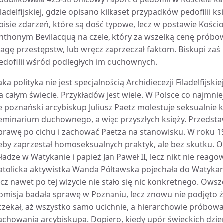
iladelfijskiej, gdzie opisano kilkaset przypadków pedofilii 
pisie zdarzeń, które są dość typowe, lecz w postawie Kościo
nthonym Bevilacquą na czele, który za wszelką cenę próbo
agę przestępstw, lub wręcz zaprzeczał faktom. Biskupi zaś 
edofilii wśród podległych im duchownych.
aka polityka nie jest specjalnością Archidiecezji Filadelfijs
a całym świecie. Przykładów jest wiele. W Polsce co najmnie
e poznański arcybiskup Juliusz Paetz molestuje seksualnie 
eminarium duchownego, a więc przyszłych księży. Przedstaw
prawę po cichu i zachować Paetza na stanowisku. W roku 19
eby zaprzestał homoseksualnych praktyk, ale bez skutku. O 
ładze w Watykanie i papież Jan Paweł II, lecz nikt nie reagow
atolicka aktywistka Wanda Półtawska pojechała do Watykan
ecz nawet po tej wizycie nie stało się nic konkretnego. Ow
omisja badała sprawę w Poznaniu, lecz znowu nie podjęto ż
 czekał, aż wszystko samo ucichnie, a hierarchowie próbo
achowania arcybiskupa. Dopiero, kiedy upór świeckich dzie