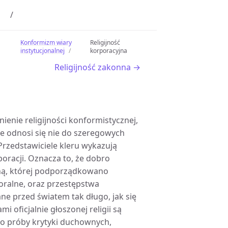
Konformizm wiary
Religijność
instytucjonalnej
korporacyjna
Religijność zakonna →
ienie religijności konformistycznej,
le odnosi się nie do szeregowych
Przedstawiciele kleru wykazują
oracji. Oznacza to, że dobro
dną, której podporządkowano
oralne, oraz przestępstwa
e przed światem tak długo, jak się
 oficjalnie głoszonej religii są
 to próby krytyki duchownych,